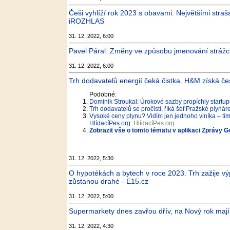
Češi vyhlíží rok 2023 s obavami. Největšími straš
iROZHLAS
31. 12. 2022, 6:00
Pavel Páral: Změny ve způsobu jmenování strážců
31. 12. 2022, 6:00
Trh dodavatelů energií čeká čistka. H&M získá če
Podobné:
Dominik Stroukal: Úrokové sazby propíchly startu
Trh dodavatelů se pročistí, říká šéf Pražské plyn
Vysoké ceny plynu? Vidím jen jednoho viníka – tím
HlídacíPes.org
HlídacíPes.org
Zobrazit vše o tomto tématu v aplikaci Zprávy G
31. 12. 2022, 5:30
O hypotékách a bytech v roce 2023. Trh zažije vý
zůstanou drahé - E15.cz
31. 12. 2022, 5:00
Supermarkety dnes zavřou dřív, na Nový rok mají 
31. 12. 2022, 4:30