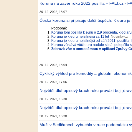
Koruna na závěr roku 2022 posílila – FAEI.cz - FA
30. 12. 2022, 18:07
Česká koruna si připisuje další úspěch. K euru je 
Podobné:
Koruna loni posílila k euru o 2,9 procenta, k dolar
Koruna je k euru nejsilnější za 11 let
Novinky.cz
Koruna je k euru nejsilnější od září 2011, posílila 
Koruna zůstává vůči euru nadále silná, polepšila s
Zobrazit vše o tomto tématu v aplikaci Zprávy G
30. 12. 2022, 18:04
Cyklický výhled pro komodity a globální ekonomika
30. 12. 2022, 17:06
Největší dluhopisový krach roku provází boj „dr
30. 12. 2022, 16:30
Největší dluhopisový krach roku provází boj „dr
30. 12. 2022, 16:30
Muži v Sedlčanech vybuchla v ruce podomácku vy