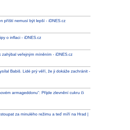
n příští nemusí být lepší - iDNES.cz
py o inflaci - iDNES.cz
 rok zahýbal veřejným míněním - iDNES.cz
lal Babiš. Lidé prý věří, že ji dokáže zachránit -
novém armageddonu“: Přijde zlevnění cukru či
i stoupat za minulého režimu a teď míří na Hrad |