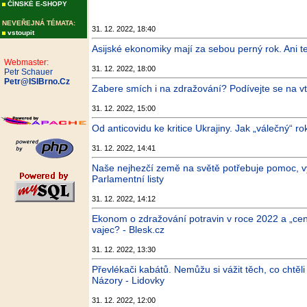
ČÍNSKÉ E-SHOPY
NEVEŘEJNÁ TÉMATA:
31. 12. 2022, 18:40
vstoupit
Asijské ekonomiky mají za sebou perný rok. Ani te
Webmaster:
31. 12. 2022, 18:00
Petr Schauer
Petr@ISIBrno.Cz
Zabere smích i na zdražování? Podívejte se na vti
31. 12. 2022, 15:00
Od anticovidu ke kritice Ukrajiny. Jak „válečný“
31. 12. 2022, 14:41
Naše nejhezčí země na světě potřebuje pomoc, vysí
Parlamentní listy
31. 12. 2022, 14:12
Ekonom o zdražování potravin v roce 2022 a „ce
vajec? - Blesk.cz
31. 12. 2022, 13:30
Převlékači kabátů. Nemůžu si vážit těch, co chtěl
Názory - Lidovky
31. 12. 2022, 12:00