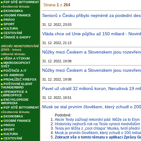
P2P SÍTĚ BITTORRENT
Strana
1
z
264
všeobecná témata:
EKONOMIKA
Seniorů v Česku přibylo nejméně za poslední deset
OSOBNÍ FINANCE
PRÁVO
SPORT
31. 12. 2022, 23:03
KULTURA
CESTOVÁNÍ
Vláda chce od Unie půjčku až 150 miliard - Novin
ČÍNSKÉ E-SHOPY
31. 12. 2022, 21:13
ARCHÍV MONITOROVÁNÍ
(2005 - letos):
Nůžky mezi Českem a Slovenskem jsou rozevřené
odborná témata:
VĚDA A VÝZKUM
31. 12. 2022, 19:08
MIKROSKOPICKÝ
SVĚT
Nůžky mezi Českem a Slovenskem jsou rozevřené
POČÍTAČE A IT
OS ANDROID
31. 12. 2022, 19:08
PROHLÍŽEČ FIREFOX
POŠTOVNÍ KLIENT
THUNDERBIRD
Pavel už utratil 32 milionů korun, Nerudová 19 mi
OPENOFFICE A
LIBREOFFICE
31. 12. 2022, 18:51
ENCYKLOPEDIE
WIKIPEDIA
Musk se stal prvním člověkem, který zchudl o 200 
P2P SÍTĚ BITTORRENT
všeobecná témata:
Podobné:
EKONOMIKA
Akcie Tesly zažívají rekordní pád. Může za to Elon 
OSOBNÍ FINANCE
Historicky nejhorší rok na Tesle vynesl medvědům 
PRÁVO
Tesla jen těžila z „cool chlapa“ Muska, tvrdí před
SPORT
Musk je prvním člověkem, který zchudl o 200 miliar
KULTURA
Zobrazit vše o tomto tématu v aplikaci Zprávy G
CESTOVÁNÍ