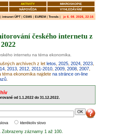
AKTIVITY
MIKROSKOPIE
NÁPOVĚDA
VYHLEDÁVÁNÍ
|
intranet ÚPT
|
CSMS
|
EUREM
|
Trends
|
je 6. 08. 2026, 22:16
torování českého internetu z
 2022
českého internetu na téma ekonomika.
lušných archívech z let
letos
,
2025
,
2024
,
2023
,
14
,
2013
,
2012
,
2011-2010
,
2009
,
2008
,
2007
,
na téma ekonomika najdete
na stránce on-line
azů
.
hív
rované od 1.1.2022 do 31.12.2022.
 slova
kterékoliv slovo
. Zobrazeny záznamy 1 až 100.