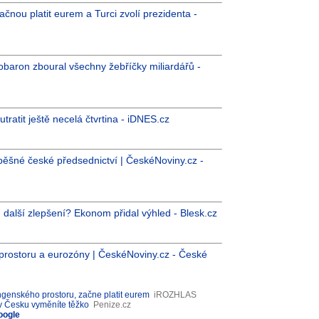
čnou platit eurem a Turci zvolí prezidenta -
lobaron zboural všechny žebříčky miliardářů -
ratit ještě necelá čtvrtina - iDNES.cz
ěšné české předsednictví | ČeskéNoviny.cz -
en další zlepšení? Ekonom přidal výhled - Blesk.cz
prostoru a eurozóny | ČeskéNoviny.cz - České
genského prostoru, začne platit eurem
iROZHLAS
 v Česku vyměníte těžko
Penize.cz
oogle