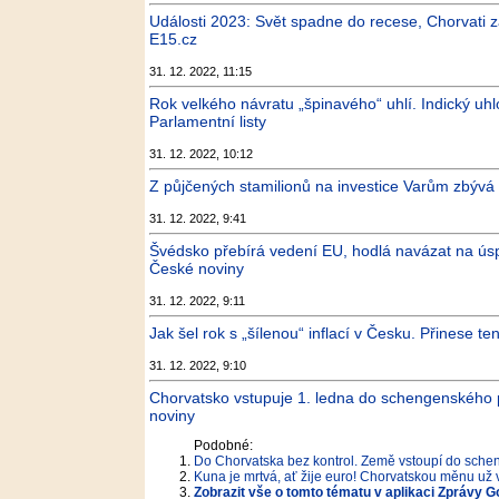
Události 2023: Svět spadne do recese, Chorvati za
E15.cz
31. 12. 2022, 11:15
Rok velkého návratu „špinavého“ uhlí. Indický uh
Parlamentní listy
31. 12. 2022, 10:12
Z půjčených stamilionů na investice Varům zbývá ut
31. 12. 2022, 9:41
Švédsko přebírá vedení EU, hodlá navázat na úsp
České noviny
31. 12. 2022, 9:11
Jak šel rok s „šílenou“ inflací v Česku. Přinese t
31. 12. 2022, 9:10
Chorvatsko vstupuje 1. ledna do schengenského 
noviny
Podobné:
Do Chorvatska bez kontrol. Země vstoupí do schen
Kuna je mrtvá, ať žije euro! Chorvatskou měnu už
Zobrazit vše o tomto tématu v aplikaci Zprávy G