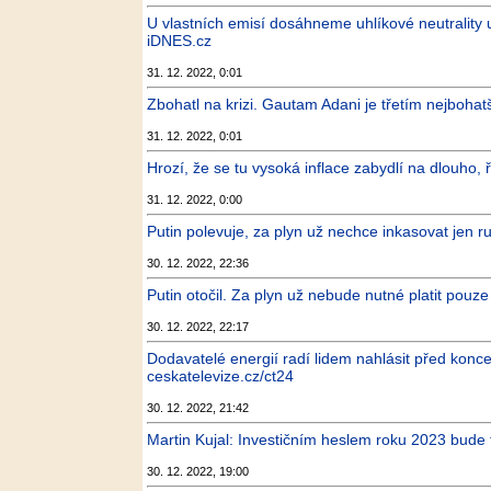
U vlastních emisí dosáhneme uhlíkové neutrality 
iDNES.cz
31. 12. 2022, 0:01
Zbohatl na krizi. Gautam Adani je třetím nejboha
31. 12. 2022, 0:01
Hrozí, že se tu vysoká inflace zabydlí na dlouho
31. 12. 2022, 0:00
Putin polevuje, za plyn už nechce inkasovat jen ru
30. 12. 2022, 22:36
Putin otočil. Za plyn už nebude nutné platit pou
30. 12. 2022, 22:17
Dodavatelé energií radí lidem nahlásit před konc
ceskatelevize.cz/ct24
30. 12. 2022, 21:42
Martin Kujal: Investičním heslem roku 2023 bude t
30. 12. 2022, 19:00