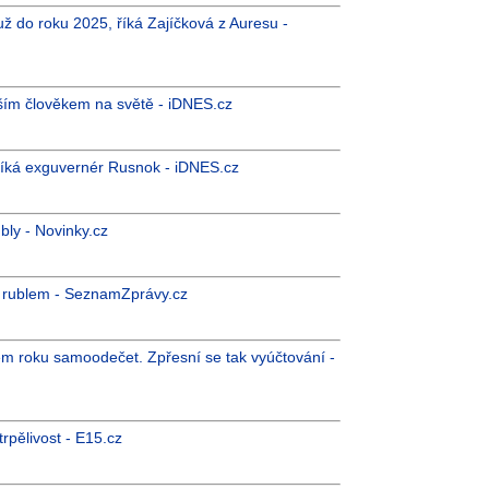
už do roku 2025, říká Zajíčková z Auresu -
tším člověkem na světě - iDNES.cz
, říká exguvernér Rusnok - iDNES.cz
bly - Novinky.cz
ze rublem - SeznamZprávy.cz
em roku samoodečet. Zpřesní se tak vyúčtování -
rpělivost - E15.cz