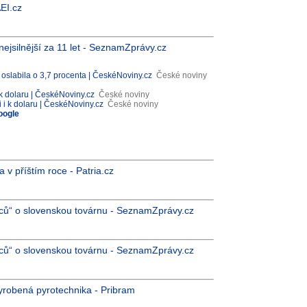
EI.cz
nejsilnější za 11 let - SeznamZprávy.cz
u oslabila o 3,7 procenta | ČeskéNoviny.cz
České noviny
i k dolaru | ČeskéNoviny.cz
České noviny
i i k dolaru | ČeskéNoviny.cz
České noviny
oogle
 v příštím roce - Patria.cz
avců“ o slovenskou továrnu - SeznamZprávy.cz
avců“ o slovenskou továrnu - SeznamZprávy.cz
robená pyrotechnika - Pribram