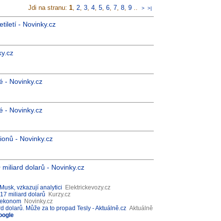
Jdi na stranu:
1
,
2
,
3
,
4
,
5
,
6
,
7
,
8
,
9
..
>
>|
iletí - Novinky.cz
ky.cz
 - Novinky.cz
 - Novinky.cz
lionů - Novinky.cz
miliard dolarů - Novinky.cz
Musk, vzkazují analytici
Elektrickevozy.cz
17 miliard dolarů
Kurzy.cz
ní ekonom
Novinky.cz
d dolarů. Může za to propad Tesly - Aktuálně.cz
Aktuálně
oogle