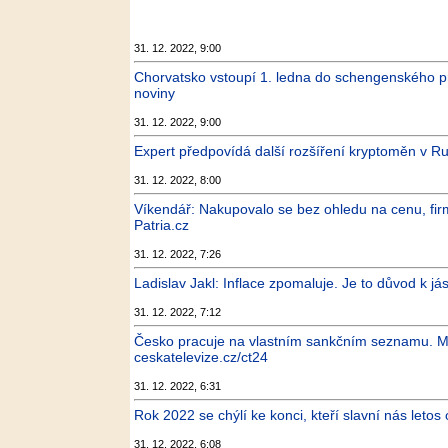
31. 12. 2022, 9:00
Chorvatsko vstoupí 1. ledna do schengenského p
noviny
31. 12. 2022, 9:00
Expert předpovídá další rozšíření kryptoměn v Ru
31. 12. 2022, 8:00
Víkendář: Nakupovalo se bez ohledu na cenu, fir
Patria.cz
31. 12. 2022, 7:26
Ladislav Jakl: Inflace zpomaluje. Je to důvod k jás
31. 12. 2022, 7:12
Česko pracuje na vlastním sankčním seznamu. Mini
ceskatelevize.cz/ct24
31. 12. 2022, 6:31
Rok 2022 se chýlí ke konci, kteří slavní nás leto
31. 12. 2022, 6:08