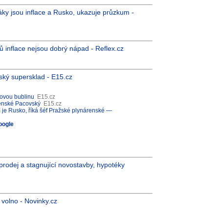
áky jsou inflace a Rusko, ukazuje průzkum -
 inflace nejsou dobrý nápad - Reflex.cz
ský supersklad - E15.cz
povou bublinu
E15.cz
árenské Pacovský
E15.cz
 je Rusko, říká šéf Pražské plynárenské —
oogle
prodej a stagnující novostavby, hypotéky
volno - Novinky.cz