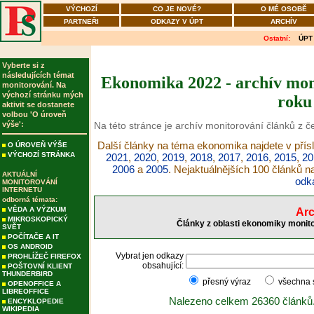
VÝCHOZÍ
CO JE NOVÉ?
O MÉ OSOBĚ
PARTNEŘI
ODKAZY V ÚPT
ARCHÍV
Ostatní:
ÚPT
Vyberte si z
následujících témat
Ekonomika 2022 - archív moni
monitorování. Na
výchozí stránku mých
roku
aktivit se dostanete
volbou 'O úroveň
výše':
Na této stránce je archív monitorování článků z 
Další články na téma ekonomika najdete v přís
O ÚROVEŇ VÝŠE
VÝCHOZÍ STRÁNKA
2021
,
2020
,
2019
,
2018
,
2017
,
2016
,
2015
,
20
2006
a
2005
. Nejaktuálnějších 100 článků 
AKTUÁLNÍ
odk
MONITOROVÁNÍ
INTERNETU
odborná témata:
VĚDA A VÝZKUM
Arc
MIKROSKOPICKÝ
Články z oblasti ekonomiky monito
SVĚT
POČÍTAČE A IT
OS ANDROID
Vybrat jen odkazy
PROHLÍŽEČ FIREFOX
obsahující:
POŠTOVNÍ KLIENT
THUNDERBIRD
přesný výraz
všechna
OPENOFFICE A
LIBREOFFICE
Nalezeno celkem 26360 článků
ENCYKLOPEDIE
WIKIPEDIA