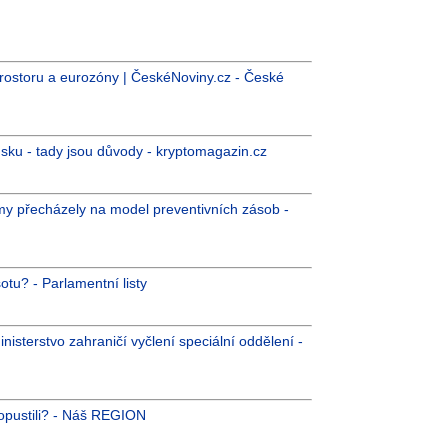
rostoru a eurozóny | ČeskéNoviny.cz - České
sku - tady jsou důvody - kryptomagazin.cz
my přecházely na model preventivních zásob -
otu? - Parlamentní listy
sterstvo zahraničí vyčlení speciální oddělení -
s opustili? - Náš REGION