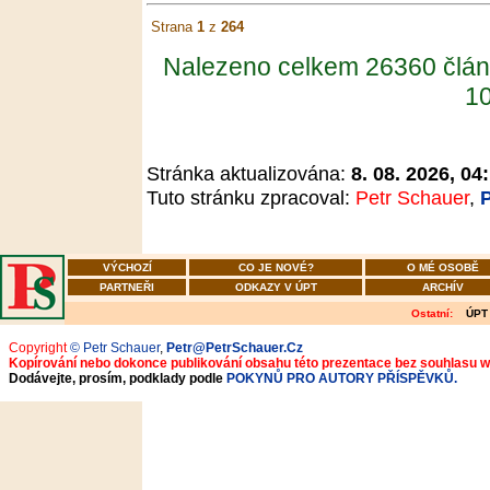
Strana
1
z
264
Nalezeno celkem 26360 člán
10
Stránka aktualizována:
8. 08. 2026, 04
Tuto stránku zpracoval:
Petr Schauer
,
VÝCHOZÍ
CO JE NOVÉ?
O MÉ OSOBĚ
PARTNEŘI
ODKAZY V ÚPT
ARCHÍV
Ostatní:
ÚPT
Copyright
© Petr Schauer
,
Petr@PetrSchauer.Cz
Kopírování nebo dokonce publikování obsahu této prezentace bez souhlasu 
Dodávejte, prosím, podklady podle
POKYNŮ PRO AUTORY PŘÍSPĚVKŮ.