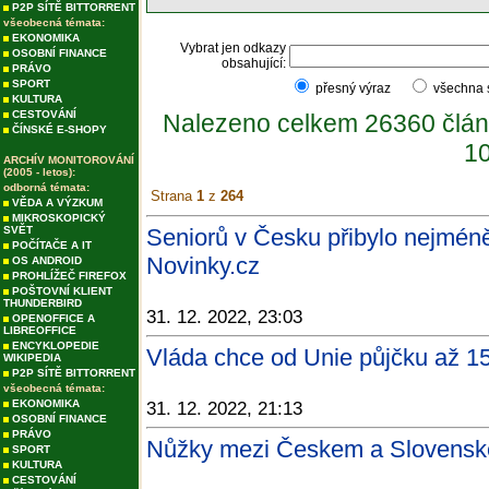
P2P SÍTĚ BITTORRENT
všeobecná témata:
EKONOMIKA
Vybrat jen odkazy
OSOBNÍ FINANCE
obsahující:
PRÁVO
SPORT
přesný výraz
všechna
KULTURA
CESTOVÁNÍ
Nalezeno celkem 26360 člán
ČÍNSKÉ E-SHOPY
10
ARCHÍV MONITOROVÁNÍ
(2005 - letos):
odborná témata:
Strana
1
z
264
VĚDA A VÝZKUM
MIKROSKOPICKÝ
SVĚT
Seniorů v Česku přibylo nejméně 
POČÍTAČE A IT
Novinky.cz
OS ANDROID
PROHLÍŽEČ FIREFOX
POŠTOVNÍ KLIENT
THUNDERBIRD
31. 12. 2022, 23:03
OPENOFFICE A
LIBREOFFICE
ENCYKLOPEDIE
Vláda chce od Unie půjčku až 15
WIKIPEDIA
P2P SÍTĚ BITTORRENT
všeobecná témata:
EKONOMIKA
31. 12. 2022, 21:13
OSOBNÍ FINANCE
PRÁVO
Nůžky mezi Českem a Slovenske
SPORT
KULTURA
CESTOVÁNÍ