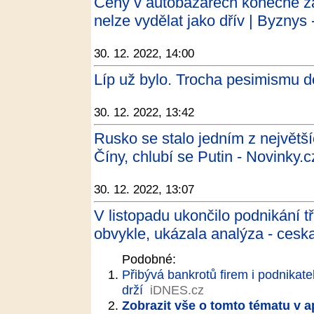
Ceny v autobazarech konečně zač
nelze vydělat jako dřív | Byznys 
30. 12. 2022, 14:00
Líp už bylo. Trocha pesimismu d
30. 12. 2022, 13:42
Rusko se stalo jedním z největš
Číny, chlubí se Putin - Novinky.c
30. 12. 2022, 13:07
V listopadu ukončilo podnikání tř
obvykle, ukázala analýza - ceska
Podobné:
Přibývá bankrotů firem i podnikate
drží
iDNES.cz
Zobrazit vše o tomto tématu v a