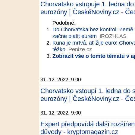
Chorvatsko vstupuje 1. ledna d
eurozóny | ČeskéNoviny.cz - Če
Podobné:
Do Chorvatska bez kontrol. Země 
začne platit eurem
iROZHLAS
Kuna je mrtvá, ať žije euro! Cho
těžko
Penize.cz
Zobrazit vše o tomto tématu v a
31. 12. 2022, 9:00
Chorvatsko vstoupí 1. ledna do
eurozóny | ČeskéNoviny.cz - Če
31. 12. 2022, 9:00
Expert předpovídá další rozšířen
důvody - kryptomagazin.cz