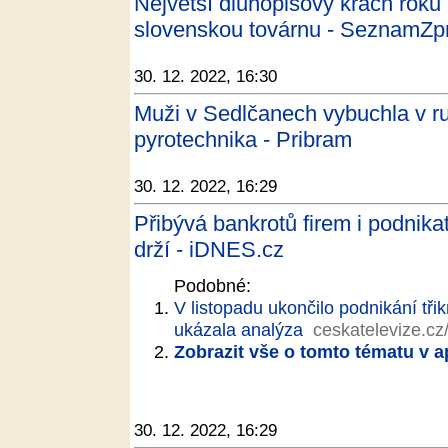
Největší dluhopisový krach roku 
slovenskou továrnu - SeznamZp
30. 12. 2022, 16:30
Muži v Sedlčanech vybuchla v 
pyrotechnika - Pribram
30. 12. 2022, 16:29
Přibývá bankrotů firem i podnika
drží - iDNES.cz
Podobné:
V listopadu ukončilo podnikání třik
ukázala analýza
ceskatelevize.cz
Zobrazit vše o tomto tématu v a
30. 12. 2022, 16:29