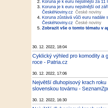
Koruna je k euru nejsilnější za 11 l
Koruna je k euru nejsilnější od září
ČeskéNoviny.cz
České noviny
Koruna zůstává vůči euru nadále sil
ČeskéNoviny.cz
České noviny
Zobrazit vše o tomto tématu v a
30. 12. 2022, 18:04
Cyklický výhled pro komodity a 
roce - Patria.cz
30. 12. 2022, 17:06
Největší dluhopisový krach roku 
slovenskou továrnu - SeznamZp
30. 12. 2022, 16:30