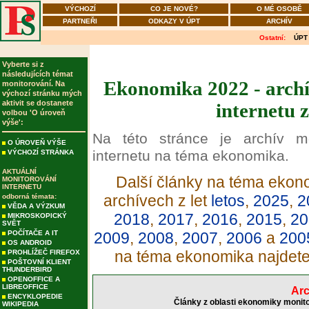
VÝCHOZÍ
CO JE NOVÉ?
O MÉ OSOBĚ
PARTNEŘI
ODKAZY V ÚPT
ARCHÍV
Ostatní:
ÚPT
Vyberte si z
následujících témat
Ekonomika 2022 - archí
monitorování. Na
výchozí stránku mých
aktivit se dostanete
internetu 
volbou 'O úroveň
výše':
Na této stránce je archív m
O ÚROVEŇ VÝŠE
internetu na téma ekonomika.
VÝCHOZÍ STRÁNKA
AKTUÁLNÍ
Další články na téma ekono
MONITOROVÁNÍ
INTERNETU
archívech z let
letos
,
2025
,
2
odborná témata:
VĚDA A VÝZKUM
2018
,
2017
,
2016
,
2015
,
20
MIKROSKOPICKÝ
SVĚT
POČÍTAČE A IT
2009
,
2008
,
2007
,
2006
a
200
OS ANDROID
na téma ekonomika najdet
PROHLÍŽEČ FIREFOX
POŠTOVNÍ KLIENT
THUNDERBIRD
OPENOFFICE A
LIBREOFFICE
Arc
ENCYKLOPEDIE
Články z oblasti ekonomiky monito
WIKIPEDIA