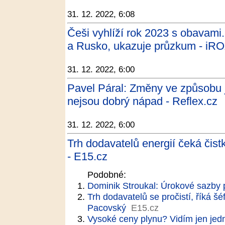
31. 12. 2022, 6:08
Češi vyhlíží rok 2023 s obavami.
a Rusko, ukazuje průzkum - i
31. 12. 2022, 6:00
Pavel Páral: Změny ve způsobu 
nejsou dobrý nápad - Reflex.cz
31. 12. 2022, 6:00
Trh dodavatelů energií čeká čis
- E15.cz
Podobné:
Dominik Stroukal: Úrokové sazby p
Trh dodavatelů se pročistí, říká š
Pacovský
E15.cz
Vysoké ceny plynu? Vidím jen jedn