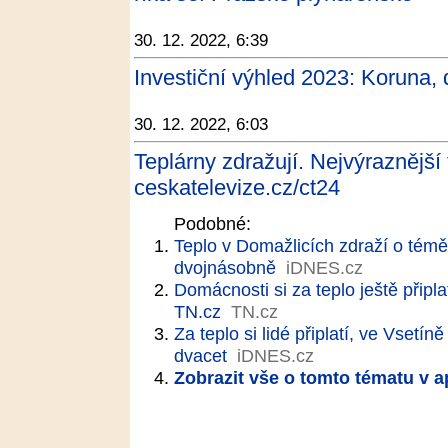
30. 12. 2022, 6:39
Investiční výhled 2023: Koruna, d
30. 12. 2022, 6:03
Teplárny zdražují. Nejvýraznější t
ceskatelevize.cz/ct24
Podobné:
Teplo v Domažlicích zdraží o tém
dvojnásobně
iDNES.cz
Domácnosti si za teplo ještě připl
TN.cz
TN.cz
Za teplo si lidé připlatí, ve Vsetín
dvacet
iDNES.cz
Zobrazit vše o tomto tématu v a