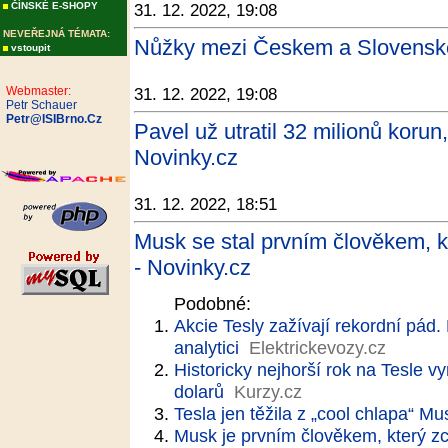
ČÍNSKÉ E-SHOPY
31. 12. 2022, 19:08
NEVEŘEJNÁ TÉMATA:
Nůžky mezi Českem a Slovenske
vstoupit
Webmaster:
31. 12. 2022, 19:08
Petr Schauer
Petr@ISIBrno.Cz
Pavel už utratil 32 milionů korun
Novinky.cz
31. 12. 2022, 18:51
Musk se stal prvním člověkem, kt
- Novinky.cz
Podobné:
Akcie Tesly zažívají rekordní pád
analytici
Elektrickevozy.cz
Historicky nejhorší rok na Tesle 
dolarů
Kurzy.cz
Tesla jen těžila z „cool chlapa“ M
Musk je prvním člověkem, který zc