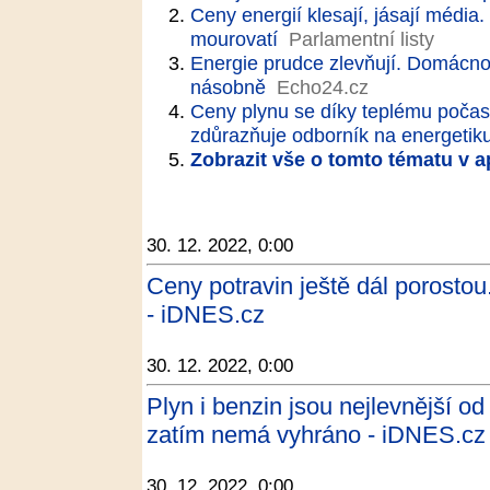
Ceny energií klesají, jásají média. 
mourovatí
Parlamentní listy
Energie prudce zlevňují. Domácnost
násobně
Echo24.cz
Ceny plynu se díky teplému počasí
zdůrazňuje odborník na energetik
Zobrazit vše o tomto tématu v a
30. 12. 2022, 0:00
Ceny potravin ještě dál porosto
- iDNES.cz
30. 12. 2022, 0:00
Plyn i benzin jsou nejlevnější o
zatím nemá vyhráno - iDNES.cz
30. 12. 2022, 0:00