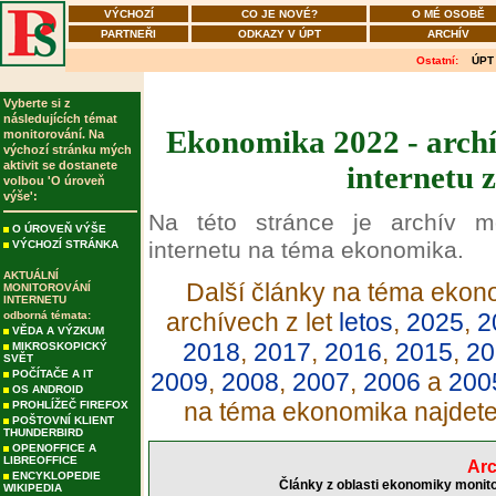
VÝCHOZÍ
CO JE NOVÉ?
O MÉ OSOBĚ
PARTNEŘI
ODKAZY V ÚPT
ARCHÍV
Ostatní:
ÚPT
Vyberte si z
následujících témat
Ekonomika 2022 - archí
monitorování. Na
výchozí stránku mých
aktivit se dostanete
internetu 
volbou 'O úroveň
výše':
Na této stránce je archív m
O ÚROVEŇ VÝŠE
internetu na téma ekonomika.
VÝCHOZÍ STRÁNKA
AKTUÁLNÍ
Další články na téma ekono
MONITOROVÁNÍ
INTERNETU
archívech z let
letos
,
2025
,
2
odborná témata:
VĚDA A VÝZKUM
2018
,
2017
,
2016
,
2015
,
20
MIKROSKOPICKÝ
SVĚT
POČÍTAČE A IT
2009
,
2008
,
2007
,
2006
a
200
OS ANDROID
na téma ekonomika najdet
PROHLÍŽEČ FIREFOX
POŠTOVNÍ KLIENT
THUNDERBIRD
OPENOFFICE A
LIBREOFFICE
Arc
ENCYKLOPEDIE
Články z oblasti ekonomiky monito
WIKIPEDIA