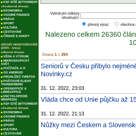
P2P SÍTĚ BITTORRENT
všeobecná témata:
EKONOMIKA
Vybrat jen odkazy
OSOBNÍ FINANCE
obsahující:
PRÁVO
SPORT
přesný výraz
všechna
KULTURA
CESTOVÁNÍ
Nalezeno celkem 26360 člán
ČÍNSKÉ E-SHOPY
10
ARCHÍV MONITOROVÁNÍ
(2005 - letos):
odborná témata:
Strana
1
z
264
VĚDA A VÝZKUM
MIKROSKOPICKÝ
SVĚT
Seniorů v Česku přibylo nejméně 
POČÍTAČE A IT
Novinky.cz
OS ANDROID
PROHLÍŽEČ FIREFOX
POŠTOVNÍ KLIENT
THUNDERBIRD
31. 12. 2022, 23:03
OPENOFFICE A
LIBREOFFICE
ENCYKLOPEDIE
Vláda chce od Unie půjčku až 15
WIKIPEDIA
P2P SÍTĚ BITTORRENT
všeobecná témata:
EKONOMIKA
31. 12. 2022, 21:13
OSOBNÍ FINANCE
PRÁVO
Nůžky mezi Českem a Slovenske
SPORT
KULTURA
CESTOVÁNÍ