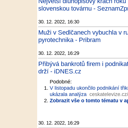
Největší dluhopisový krach roku 
slovenskou továrnu - SeznamZp
30. 12. 2022, 16:30
Muži v Sedlčanech vybuchla v 
pyrotechnika - Pribram
30. 12. 2022, 16:29
Přibývá bankrotů firem i podnika
drží - iDNES.cz
Podobné:
V listopadu ukončilo podnikání třik
ukázala analýza
ceskatelevize.cz
Zobrazit vše o tomto tématu v a
30. 12. 2022, 16:29