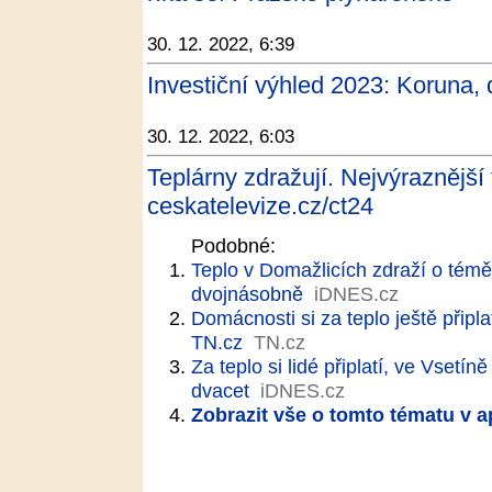
30. 12. 2022, 6:39
Investiční výhled 2023: Koruna, d
30. 12. 2022, 6:03
Teplárny zdražují. Nejvýraznější t
ceskatelevize.cz/ct24
Podobné:
Teplo v Domažlicích zdraží o tém
dvojnásobně
iDNES.cz
Domácnosti si za teplo ještě připl
TN.cz
TN.cz
Za teplo si lidé připlatí, ve Vsetín
dvacet
iDNES.cz
Zobrazit vše o tomto tématu v a