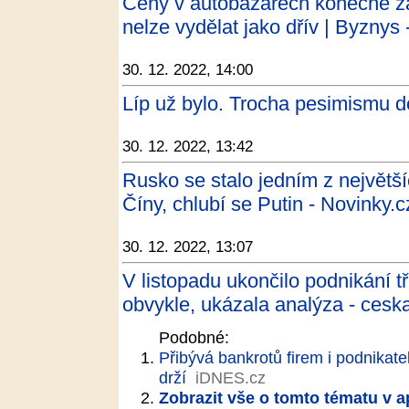
Ceny v autobazarech konečně zač
nelze vydělat jako dřív | Byznys 
30. 12. 2022, 14:00
Líp už bylo. Trocha pesimismu d
30. 12. 2022, 13:42
Rusko se stalo jedním z největš
Číny, chlubí se Putin - Novinky.c
30. 12. 2022, 13:07
V listopadu ukončilo podnikání tř
obvykle, ukázala analýza - ceska
Podobné:
Přibývá bankrotů firem i podnikate
drží
iDNES.cz
Zobrazit vše o tomto tématu v a