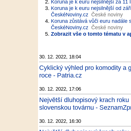
Koruna je k euru nejsilnější za 11 l
Koruna je k euru nejsilnější od září
ČeskéNoviny.cz
České noviny
Koruna zůstává vůči euru nadále sil
ČeskéNoviny.cz
České noviny
Zobrazit vše o tomto tématu v a
30. 12. 2022, 18:04
Cyklický výhled pro komodity a 
roce - Patria.cz
30. 12. 2022, 17:06
Největší dluhopisový krach roku 
slovenskou továrnu - SeznamZp
30. 12. 2022, 16:30