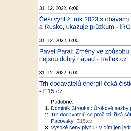
31. 12. 2022, 6:08
Češi vyhlíží rok 2023 s obavami.
a Rusko, ukazuje průzkum - i
31. 12. 2022, 6:00
Pavel Páral: Změny ve způsobu 
nejsou dobrý nápad - Reflex.cz
31. 12. 2022, 6:00
Trh dodavatelů energií čeká čis
- E15.cz
Podobné:
Dominik Stroukal: Úrokové sazby p
Trh dodavatelů se pročistí, říká š
Pacovský
E15.cz
Vysoké ceny plynu? Vidím jen jedn