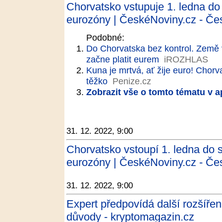
Chorvatsko vstupuje 1. ledna d
eurozóny | ČeskéNoviny.cz - Če
Podobné:
Do Chorvatska bez kontrol. Země 
začne platit eurem
iROZHLAS
Kuna je mrtvá, ať žije euro! Cho
těžko
Penize.cz
Zobrazit vše o tomto tématu v a
31. 12. 2022, 9:00
Chorvatsko vstoupí 1. ledna do
eurozóny | ČeskéNoviny.cz - Če
31. 12. 2022, 9:00
Expert předpovídá další rozšířen
důvody - kryptomagazin.cz