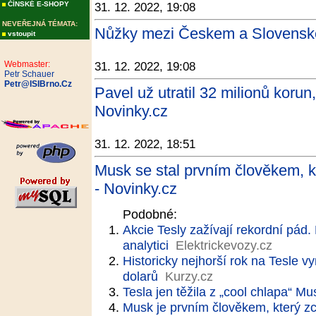
ČÍNSKÉ E-SHOPY
31. 12. 2022, 19:08
NEVEŘEJNÁ TÉMATA:
Nůžky mezi Českem a Slovenske
vstoupit
Webmaster:
31. 12. 2022, 19:08
Petr Schauer
Petr@ISIBrno.Cz
Pavel už utratil 32 milionů korun
Novinky.cz
31. 12. 2022, 18:51
Musk se stal prvním člověkem, kt
- Novinky.cz
Podobné:
Akcie Tesly zažívají rekordní pád
analytici
Elektrickevozy.cz
Historicky nejhorší rok na Tesle 
dolarů
Kurzy.cz
Tesla jen těžila z „cool chlapa“ M
Musk je prvním člověkem, který zc