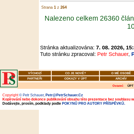
Strana
1
z
264
Nalezeno celkem 26360 člán
10
Stránka aktualizována:
7. 08. 2026, 15
Tuto stránku zpracoval:
Petr Schauer
,
VÝCHOZÍ
CO JE NOVÉ?
O MÉ OSOBĚ
PARTNEŘI
ODKAZY V ÚPT
ARCHÍV
Ostatní:
ÚPT
Copyright
© Petr Schauer
,
Petr@PetrSchauer.Cz
Kopírování nebo dokonce publikování obsahu této prezentace bez souhlasu 
Dodávejte, prosím, podklady podle
POKYNŮ PRO AUTORY PŘÍSPĚVKŮ.