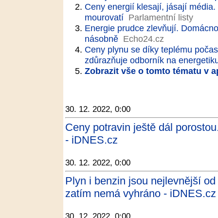
Ceny energií klesají, jásají média. 
mourovatí
Parlamentní listy
Energie prudce zlevňují. Domácnost
násobně
Echo24.cz
Ceny plynu se díky teplému počasí
zdůrazňuje odborník na energetik
Zobrazit vše o tomto tématu v a
30. 12. 2022, 0:00
Ceny potravin ještě dál porosto
- iDNES.cz
30. 12. 2022, 0:00
Plyn i benzin jsou nejlevnější o
zatím nemá vyhráno - iDNES.cz
30. 12. 2022, 0:00