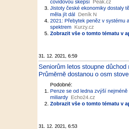
covidovou skepsí
Peak.cz
Jistoty české ekonomiky dostaly t
měla jít dál
Deník N
2021: Přebytek peněz v systému a
spektrem
Kurzy.cz
Zobrazit vše o tomto tématu v a
31. 12. 2021, 6:59
Seniorům letos stoupne důchod 
Průměrně dostanou o osm stovek
Podobné:
Penze se od ledna zvýší nejméně 
miliardy
Echo24.cz
Zobrazit vše o tomto tématu v a
31. 12. 2021, 6:53