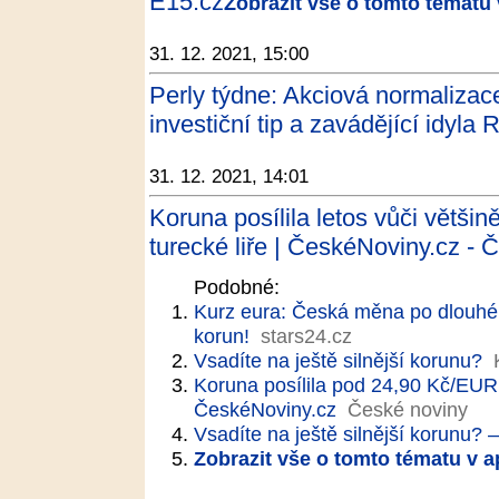
E15.cz
Zobrazit vše o tomto tématu 
31. 12. 2021, 15:00
Perly týdne: Akciová normalizace
investiční tip a zavádějící idyla 
31. 12. 2021, 14:01
Koruna posílila letos vůči většin
turecké liře | ČeskéNoviny.cz - 
Podobné:
Kurz eura: Česká měna po dlouhé 
korun!
stars24.cz
Vsadíte na ještě silnější korunu?
Koruna posílila pod 24,90 Kč/EUR, 
ČeskéNoviny.cz
České noviny
Vsadíte na ještě silnější korunu? 
Zobrazit vše o tomto tématu v a