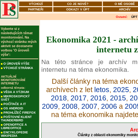
VÝCHOZÍ
CO JE NOVÉ?
O MÉ OSOBĚ
PARTNEŘI
ODKAZY V ÚPT
ARCHÍV
Ostatní:
ÚPT
Vyberte si z
následujících témat
Ekonomika 2021 - archí
monitorování. Na
výchozí stránku mých
aktivit se dostanete
internetu 
volbou 'O úroveň
výše':
Na této stránce je archív m
O ÚROVEŇ VÝŠE
internetu na téma ekonomika.
VÝCHOZÍ STRÁNKA
AKTUÁLNÍ
Další články na téma ekono
MONITOROVÁNÍ
INTERNETU
archívech z let
letos
,
2025
,
2
odborná témata:
VĚDA A VÝZKUM
2018
,
2017
,
2016
,
2015
,
20
MIKROSKOPICKÝ
SVĚT
POČÍTAČE A IT
2009
,
2008
,
2007
,
2006
a
200
OS ANDROID
na téma ekonomika najdet
PROHLÍŽEČ FIREFOX
POŠTOVNÍ KLIENT
THUNDERBIRD
OPENOFFICE A
LIBREOFFICE
Arc
ENCYKLOPEDIE
Články z oblasti ekonomiky monito
WIKIPEDIA