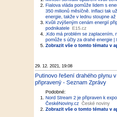
Fialova vláda pomůže lidem s ener
350 milionů měsíčně. Inflaci tak 
energie, takže v lednu stoupne až
Kvůli zvýšeným cenám energií při
podnikatele
E15.cz
‚Kdo má problém se zaplacením, n
pomůže s účty za drahé energie 
Zobrazit vše o tomto tématu v a
29. 12. 2021, 19:08
Putinovo řešení drahého plynu v
připravený - Seznam Zprávy
Podobné:
Nord Stream 2 je připraven k expo
ČeskéNoviny.cz
České noviny
Zobrazit vše o tomto tématu v a