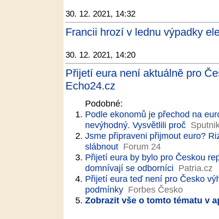
30. 12. 2021, 14:32
Francii hrozí v lednu výpadky ele
30. 12. 2021, 14:20
Přijetí eura není aktuálně pro 
Echo24.cz
Podobné:
Podle ekonomů je přechod na euro
nevýhodný. Vysvětlili proč
Sputni
Jsme připraveni přijmout euro? Ri
slábnout
Forum 24
Přijetí eura by bylo pro Českou 
domnívají se odborníci
Patria.cz
Přijetí eura teď není pro Česko 
podmínky
Forbes Česko
Zobrazit vše o tomto tématu v a