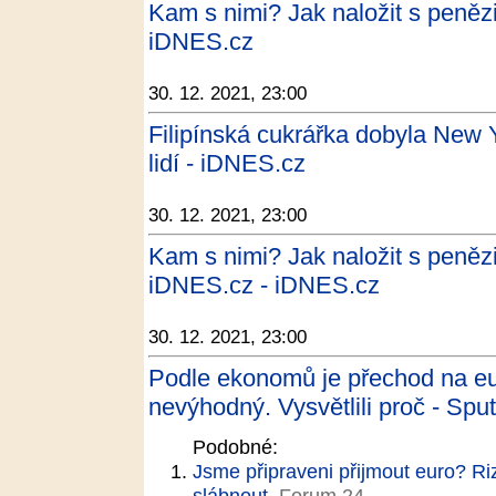
Kam s nimi? Jak naložit s penězi 
iDNES.cz
30. 12. 2021, 23:00
Filipínská cukrářka dobyla New Yo
lidí - iDNES.cz
30. 12. 2021, 23:00
Kam s nimi? Jak naložit s penězi 
iDNES.cz - iDNES.cz
30. 12. 2021, 23:00
Podle ekonomů je přechod na eu
nevýhodný. Vysvětlili proč - Spu
Podobné:
Jsme připraveni přijmout euro? Ri
slábnout
Forum 24