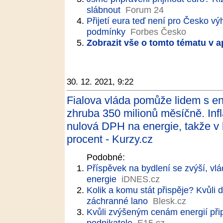
slábnout
Forum 24
Přijetí eura teď není pro Česko 
podmínky
Forbes Česko
Zobrazit vše o tomto tématu v a
30. 12. 2021, 9:22
Fialova vláda pomůže lidem s ene
zhruba 350 milionů měsíčně. Infl
nulová DPH na energie, takže v 
procent - Kurzy.cz
Podobné:
Příspěvek na bydlení se zvýší, v
energie
iDNES.cz
Kolik a komu stát přispěje? Kvůli
záchranné lano
Blesk.cz
Kvůli zvýšeným cenám energií při
podnikatele
E15.cz