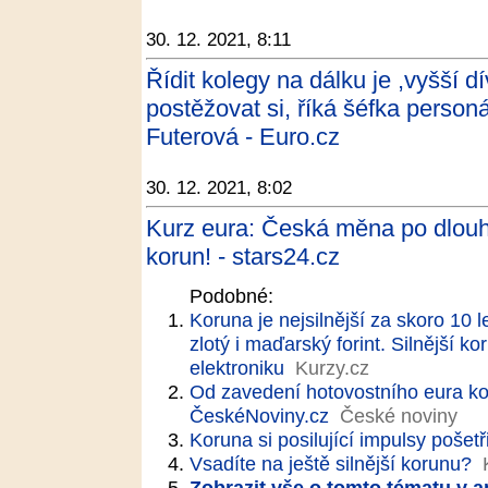
30. 12. 2021, 8:11
Řídit kolegy na dálku je ,vyšší dí
postěžovat si, říká šéfka person
Futerová - Euro.cz
30. 12. 2021, 8:02
Kurz eura: Česká měna po dlouhé
korun! - stars24.cz
Podobné:
Koruna je nejsilnější za skoro 10 
zlotý i maďarský forint. Silnější 
elektroniku
Kurzy.cz
Od zavedení hotovostního eura koru
ČeskéNoviny.cz
České noviny
Koruna si posilující impulsy pošetř
Vsadíte na ještě silnější korunu?
Zobrazit vše o tomto tématu v a