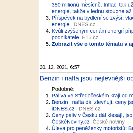
350 milionů měsíčně. Inflaci tak 
energie, takže v lednu stoupne až
Příspěvek na bydlení se zvýší, v
energie
iDNES.cz
Kvůli zvýšeným cenám energií při
podnikatele
E15.cz
Zobrazit vše o tomto tématu v a
30. 12. 2021, 6:57
Benzin i nafta jsou nejlevnější od
Podobné:
Paliva ve Středočeském kraji od m
Benzin i nafta dál zlevňují, ceny js
iDNES.cz
iDNES.cz
Ceny paliv v Česku dál klesají, jsou
ČeskéNoviny.cz
České noviny
Úleva pro peněženky motoristů: Be