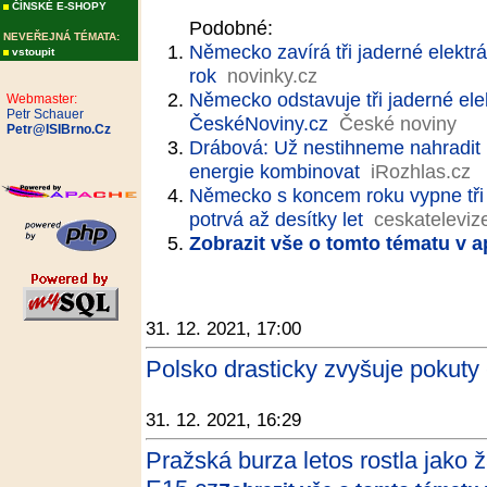
ČÍNSKÉ E-SHOPY
Podobné:
NEVEŘEJNÁ TÉMATA:
Německo zavírá tři jaderné elektrár
vstoupit
rok
novinky.cz
Německo odstavuje tři jaderné elek
Webmaster:
Petr Schauer
ČeskéNoviny.cz
České noviny
Petr@ISIBrno.Cz
Drábová: Už nestihneme nahradit u
energie kombinovat
iRozhlas.cz
Německo s koncem roku vypne tři j
potrvá až desítky let
ceskateleviz
Zobrazit vše o tomto tématu v a
31. 12. 2021, 17:00
Polsko drasticky zvyšuje pokuty 
31. 12. 2021, 16:29
Pražská burza letos rostla jako 