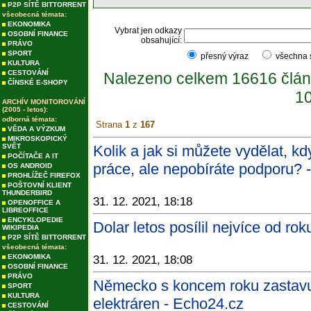
P2P SÍTĚ BITTORRENT
všeobecná témata:
EKONOMIKA
Vybrat jen odkazy
OSOBNÍ FINANCE
obsahující:
PRÁVO
SPORT
přesný výraz
všechna
KULTURA
CESTOVÁNÍ
Nalezeno celkem 16616 člán
ČÍNSKÉ E-SHOPY
10
ARCHÍV MONITOROVÁNÍ
(2005 - letos):
odborná témata:
Strana
1
z
167
VĚDA A VÝZKUM
MIKROSKOPICKÝ
SVĚT
Kolik a jak si můžete vydělat, kd
POČÍTAČE A IT
práce, ale nepobíráte podporu? 
OS ANDROID
PROHLÍŽEČ FIREFOX
POŠTOVNÍ KLIENT
THUNDERBIRD
31. 12. 2021, 18:18
OPENOFFICE A
LIBREOFFICE
ENCYKLOPEDIE
Dolar letos posílil nejvíce od ro
WIKIPEDIA
P2P SÍTĚ BITTORRENT
všeobecná témata:
EKONOMIKA
31. 12. 2021, 18:08
OSOBNÍ FINANCE
PRÁVO
Německo s koncem roku zastavuj
SPORT
KULTURA
elektráren - Echo24.cz
CESTOVÁNÍ