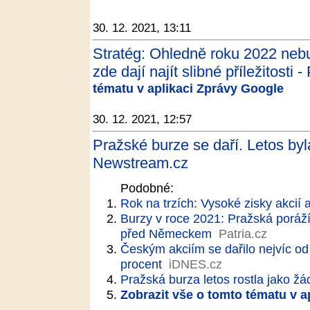
30. 12. 2021, 13:11
Stratég: Ohledně roku 2022 nebuďt
zde dají najít slibné příležitosti -
tématu v aplikaci Zprávy Google
30. 12. 2021, 12:57
Pražské burze se daří. Letos byl
Newstream.cz
Podobné:
Rok na trzích: Vysoké zisky akcií 
Burzy v roce 2021: Pražská poráží
před Německem
Patria.cz
Českým akciím se dařilo nejvíc od 
procent
iDNES.cz
Pražská burza letos rostla jako ž
Zobrazit vše o tomto tématu v a