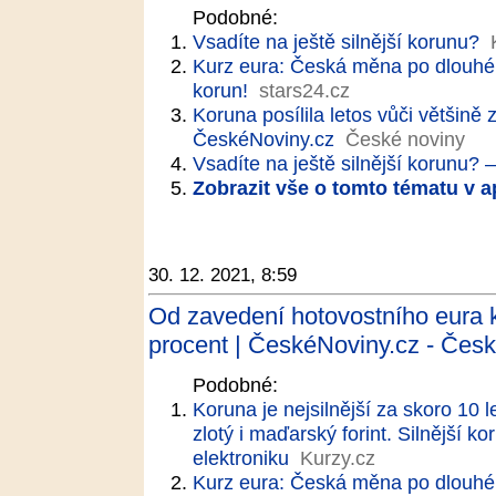
Podobné:
Vsadíte na ještě silnější korunu?
Kurz eura: Česká měna po dlouhé 
korun!
stars24.cz
Koruna posílila letos vůči většině 
ČeskéNoviny.cz
České noviny
Vsadíte na ještě silnější korunu? 
Zobrazit vše o tomto tématu v a
30. 12. 2021, 8:59
Od zavedení hotovostního eura ko
procent | ČeskéNoviny.cz - Česk
Podobné:
Koruna je nejsilnější za skoro 10 
zlotý i maďarský forint. Silnější 
elektroniku
Kurzy.cz
Kurz eura: Česká měna po dlouhé 