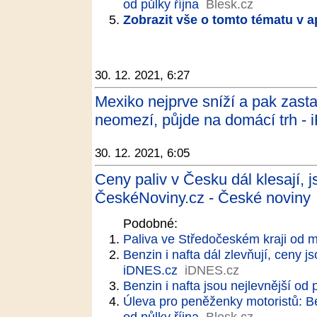
od půlky října
Blesk.cz
Zobrazit vše o tomto tématu v a
30. 12. 2021, 6:27
Mexiko nejprve sníží a pak zasta
neomezí, půjde na domácí trh - 
30. 12. 2021, 6:05
Ceny paliv v Česku dál klesají, js
ČeskéNoviny.cz - České noviny
Podobné:
Paliva ve Středočeském kraji od m
Benzin i nafta dál zlevňují, ceny js
iDNES.cz
iDNES.cz
Benzin i nafta jsou nejlevnější od 
Úleva pro peněženky motoristů: Be
od půlky října
Blesk.cz