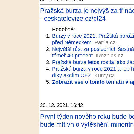
Pražská burza je nejvýš za třinác
- ceskatelevize.cz/ct24
Podobné:
Burzy v roce 2021: Pražská poráží
před Německem
Patria.cz
Největší růst za posledních šestnác
téměř 40 procent
iRozhlas.cz
Pražská burza letos rostla jako ž
Pražská burza v roce 2021 aneb h
díky akciím ČEZ
Kurzy.cz
Zobrazit vše o tomto tématu v a
30. 12. 2021, 16:42
První týden nového roku bude 
bude mít vh o vytěsnění minoritn