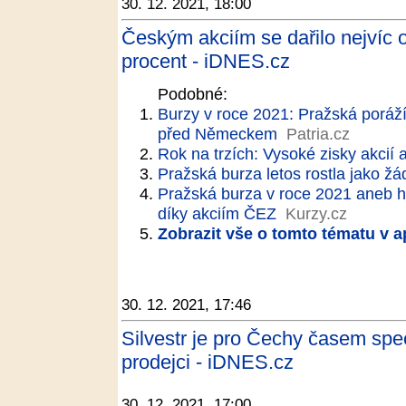
30. 12. 2021, 18:00
Českým akciím se dařilo nejvíc o
procent - iDNES.cz
Podobné:
Burzy v roce 2021: Pražská poráží
před Německem
Patria.cz
Rok na trzích: Vysoké zisky akcií 
Pražská burza letos rostla jako ž
Pražská burza v roce 2021 aneb h
díky akciím ČEZ
Kurzy.cz
Zobrazit vše o tomto tématu v a
30. 12. 2021, 17:46
Silvestr je pro Čechy časem spec
prodejci - iDNES.cz
30. 12. 2021, 17:00