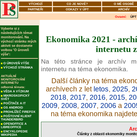
VÝCHOZÍ
CO JE NOVÉ?
O MÉ OSOBĚ
PARTNEŘI
ODKAZY V ÚPT
ARCHÍV
Ostatní:
ÚPT
Vyberte si z
následujících témat
Ekonomika 2021 - archí
monitorování. Na
výchozí stránku mých
aktivit se dostanete
internetu 
volbou 'O úroveň
výše':
Na této stránce je archív m
O ÚROVEŇ VÝŠE
internetu na téma ekonomika.
VÝCHOZÍ STRÁNKA
AKTUÁLNÍ
Další články na téma ekono
MONITOROVÁNÍ
INTERNETU
archívech z let
letos
,
2025
,
2
odborná témata:
VĚDA A VÝZKUM
2018
,
2017
,
2016
,
2015
,
20
MIKROSKOPICKÝ
SVĚT
POČÍTAČE A IT
2009
,
2008
,
2007
,
2006
a
200
OS ANDROID
na téma ekonomika najdet
PROHLÍŽEČ FIREFOX
POŠTOVNÍ KLIENT
THUNDERBIRD
OPENOFFICE A
LIBREOFFICE
Arc
ENCYKLOPEDIE
Články z oblasti ekonomiky monito
WIKIPEDIA