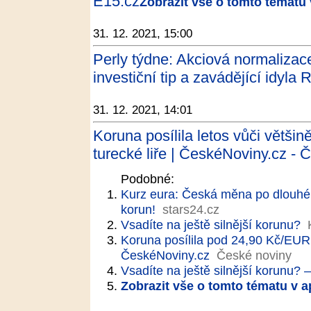
E15.cz
Zobrazit vše o tomto tématu 
31. 12. 2021, 15:00
Perly týdne: Akciová normalizace
investiční tip a zavádějící idyla 
31. 12. 2021, 14:01
Koruna posílila letos vůči většin
turecké liře | ČeskéNoviny.cz - 
Podobné:
Kurz eura: Česká měna po dlouhé 
korun!
stars24.cz
Vsadíte na ještě silnější korunu?
Koruna posílila pod 24,90 Kč/EUR, 
ČeskéNoviny.cz
České noviny
Vsadíte na ještě silnější korunu? 
Zobrazit vše o tomto tématu v a