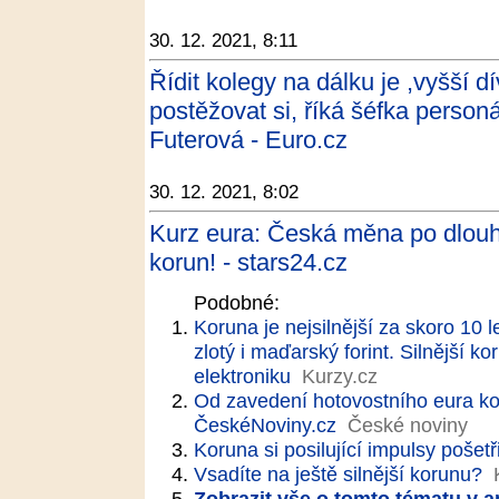
30. 12. 2021, 8:11
Řídit kolegy na dálku je ,vyšší dí
postěžovat si, říká šéfka person
Futerová - Euro.cz
30. 12. 2021, 8:02
Kurz eura: Česká měna po dlouhé
korun! - stars24.cz
Podobné:
Koruna je nejsilnější za skoro 10 
zlotý i maďarský forint. Silnější 
elektroniku
Kurzy.cz
Od zavedení hotovostního eura koru
ČeskéNoviny.cz
České noviny
Koruna si posilující impulsy pošetř
Vsadíte na ještě silnější korunu?
Zobrazit vše o tomto tématu v a