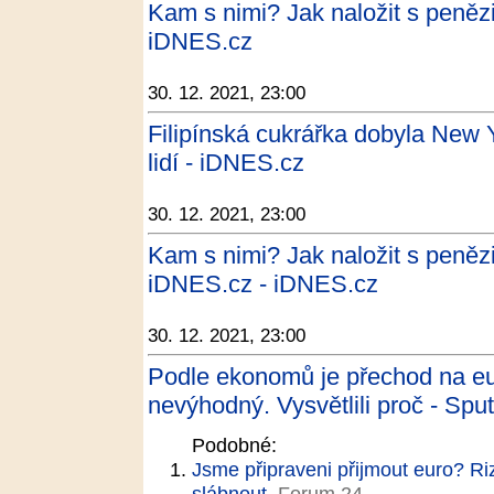
Kam s nimi? Jak naložit s penězi 
iDNES.cz
30. 12. 2021, 23:00
Filipínská cukrářka dobyla New Yo
lidí - iDNES.cz
30. 12. 2021, 23:00
Kam s nimi? Jak naložit s penězi 
iDNES.cz - iDNES.cz
30. 12. 2021, 23:00
Podle ekonomů je přechod na eu
nevýhodný. Vysvětlili proč - Spu
Podobné:
Jsme připraveni přijmout euro? Ri
slábnout
Forum 24