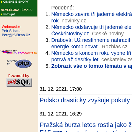
ČÍNSKÉ E-SHOPY
Podobné:
NEVEŘEJNÁ TÉMATA:
Německo zavírá tři jaderné elektrár
vstoupit
rok
novinky.cz
Německo odstavuje tři jaderné elek
Webmaster:
Petr Schauer
ČeskéNoviny.cz
České noviny
Petr@ISIBrno.Cz
Drábová: Už nestihneme nahradit u
energie kombinovat
iRozhlas.cz
Německo s koncem roku vypne tři j
potrvá až desítky let
ceskateleviz
Zobrazit vše o tomto tématu v a
31. 12. 2021, 17:00
Polsko drasticky zvyšuje pokuty 
31. 12. 2021, 16:29
Pražská burza letos rostla jako 