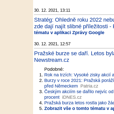
30. 12. 2021, 13:11
Stratég: Ohledně roku 2022 nebuďt
zde dají najít slibné příležitosti -
tématu v aplikaci Zprávy Google
30. 12. 2021, 12:57
Pražské burze se daří. Letos byl
Newstream.cz
Podobné:
Rok na trzích: Vysoké zisky akcií 
Burzy v roce 2021: Pražská poráží
před Německem
Patria.cz
Českým akciím se dařilo nejvíc od 
procent
iDNES.cz
Pražská burza letos rostla jako ž
Zobrazit vše o tomto tématu v a