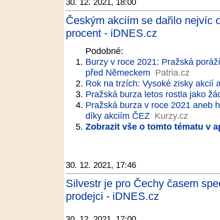
30. 12. 2021, 18:00
Českým akciím se dařilo nejvíc o
procent - iDNES.cz
Podobné:
Burzy v roce 2021: Pražská poráží
před Německem
Patria.cz
Rok na trzích: Vysoké zisky akcií 
Pražská burza letos rostla jako ž
Pražská burza v roce 2021 aneb h
díky akciím ČEZ
Kurzy.cz
Zobrazit vše o tomto tématu v a
30. 12. 2021, 17:46
Silvestr je pro Čechy časem spec
prodejci - iDNES.cz
30. 12. 2021, 17:00