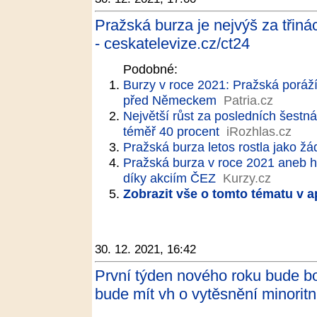
Pražská burza je nejvýš za třinác
- ceskatelevize.cz/ct24
Podobné:
Burzy v roce 2021: Pražská poráží
před Německem
Patria.cz
Největší růst za posledních šestnác
téměř 40 procent
iRozhlas.cz
Pražská burza letos rostla jako ž
Pražská burza v roce 2021 aneb h
díky akciím ČEZ
Kurzy.cz
Zobrazit vše o tomto tématu v a
30. 12. 2021, 16:42
První týden nového roku bude 
bude mít vh o vytěsnění minoritn