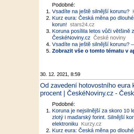
Podobné:
Vsadíte na ještě silnější korunu?
Kurz eura: Česká měna po dlouhé 
korun!
stars24.cz
Koruna posílila letos vůči většině 
ČeskéNoviny.cz
České noviny
Vsadíte na ještě silnější korunu? 
Zobrazit vše o tomto tématu v a
30. 12. 2021, 8:59
Od zavedení hotovostního eura ko
procent | ČeskéNoviny.cz - Česk
Podobné:
Koruna je nejsilnější za skoro 10 
zlotý i maďarský forint. Silnější 
elektroniku
Kurzy.cz
Kurz eura: Česká měna po dlouhé 