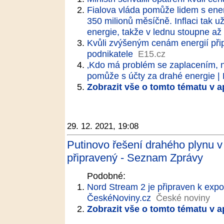
Fialova vláda pomůže lidem s ener
350 milionů měsíčně. Inflaci tak 
energie, takže v lednu stoupne až
Kvůli zvýšeným cenám energií při
podnikatele
E15.cz
‚Kdo má problém se zaplacením, n
pomůže s účty za drahé energie 
Zobrazit vše o tomto tématu v a
29. 12. 2021, 19:08
Putinovo řešení drahého plynu v
připravený - Seznam Zprávy
Podobné:
Nord Stream 2 je připraven k expo
ČeskéNoviny.cz
České noviny
Zobrazit vše o tomto tématu v a