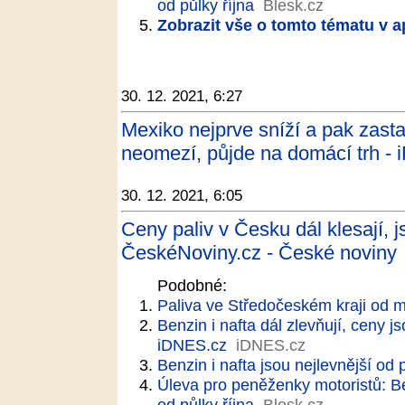
od půlky října
Blesk.cz
Zobrazit vše o tomto tématu v a
30. 12. 2021, 6:27
Mexiko nejprve sníží a pak zasta
neomezí, půjde na domácí trh - 
30. 12. 2021, 6:05
Ceny paliv v Česku dál klesají, js
ČeskéNoviny.cz - České noviny
Podobné:
Paliva ve Středočeském kraji od m
Benzin i nafta dál zlevňují, ceny js
iDNES.cz
iDNES.cz
Benzin i nafta jsou nejlevnější od 
Úleva pro peněženky motoristů: Be
od půlky října
Blesk.cz