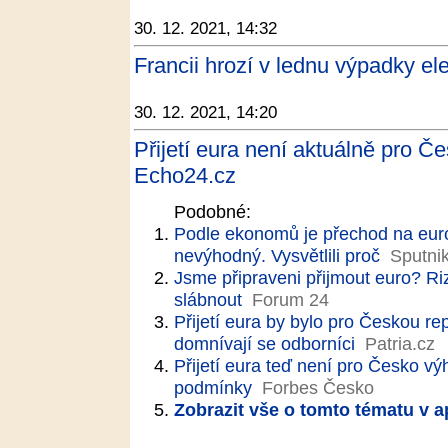
30. 12. 2021, 14:32
Francii hrozí v lednu výpadky ele
30. 12. 2021, 14:20
Přijetí eura není aktuálně pro 
Echo24.cz
Podobné:
Podle ekonomů je přechod na euro
nevýhodný. Vysvětlili proč
Sputni
Jsme připraveni přijmout euro? Ri
slábnout
Forum 24
Přijetí eura by bylo pro Českou 
domnívají se odborníci
Patria.cz
Přijetí eura teď není pro Česko 
podmínky
Forbes Česko
Zobrazit vše o tomto tématu v a