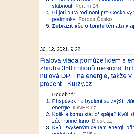
slábnout
Forum 24
Přijetí eura teď není pro Česko 
podmínky
Forbes Česko
Zobrazit vše o tomto tématu v a
30. 12. 2021, 9:22
Fialova vláda pomůže lidem s ene
zhruba 350 milionů měsíčně. Infl
nulová DPH na energie, takže v 
procent - Kurzy.cz
Podobné:
Příspěvek na bydlení se zvýší, v
energie
iDNES.cz
Kolik a komu stát přispěje? Kvůli
záchranné lano
Blesk.cz
Kvůli zvýšeným cenám energií při
podnikatele
E15.cz