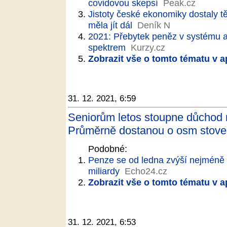
covidovou skepsí
Peak.cz
Jistoty české ekonomiky dostaly t
měla jít dál
Deník N
2021: Přebytek peněz v systému a
spektrem
Kurzy.cz
Zobrazit vše o tomto tématu v a
31. 12. 2021, 6:59
Seniorům letos stoupne důchod 
Průměrně dostanou o osm stovek
Podobné:
Penze se od ledna zvýší nejméně 
miliardy
Echo24.cz
Zobrazit vše o tomto tématu v a
31. 12. 2021, 6:53