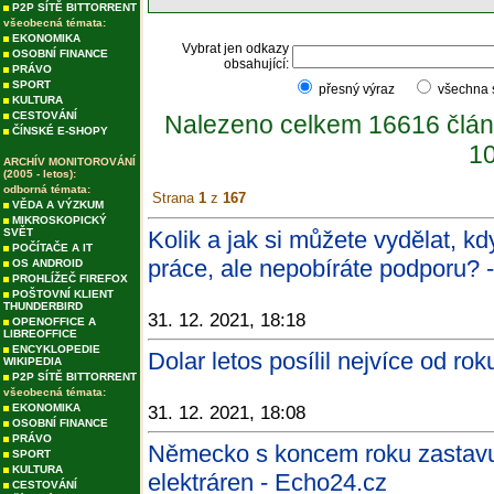
P2P SÍTĚ BITTORRENT
všeobecná témata:
EKONOMIKA
Vybrat jen odkazy
OSOBNÍ FINANCE
obsahující:
PRÁVO
SPORT
přesný výraz
všechna
KULTURA
CESTOVÁNÍ
Nalezeno celkem 16616 člán
ČÍNSKÉ E-SHOPY
10
ARCHÍV MONITOROVÁNÍ
(2005 - letos):
odborná témata:
Strana
1
z
167
VĚDA A VÝZKUM
MIKROSKOPICKÝ
SVĚT
Kolik a jak si můžete vydělat, kd
POČÍTAČE A IT
práce, ale nepobíráte podporu? 
OS ANDROID
PROHLÍŽEČ FIREFOX
POŠTOVNÍ KLIENT
THUNDERBIRD
31. 12. 2021, 18:18
OPENOFFICE A
LIBREOFFICE
ENCYKLOPEDIE
Dolar letos posílil nejvíce od ro
WIKIPEDIA
P2P SÍTĚ BITTORRENT
všeobecná témata:
EKONOMIKA
31. 12. 2021, 18:08
OSOBNÍ FINANCE
PRÁVO
Německo s koncem roku zastavuj
SPORT
KULTURA
elektráren - Echo24.cz
CESTOVÁNÍ