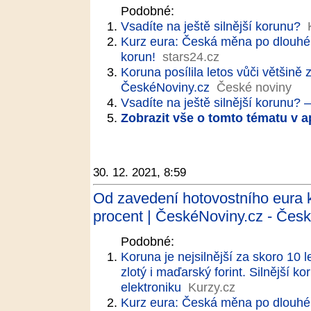
Podobné:
Vsadíte na ještě silnější korunu?
Kurz eura: Česká měna po dlouhé 
korun!
stars24.cz
Koruna posílila letos vůči většině 
ČeskéNoviny.cz
České noviny
Vsadíte na ještě silnější korunu? 
Zobrazit vše o tomto tématu v a
30. 12. 2021, 8:59
Od zavedení hotovostního eura ko
procent | ČeskéNoviny.cz - Česk
Podobné:
Koruna je nejsilnější za skoro 10 
zlotý i maďarský forint. Silnější 
elektroniku
Kurzy.cz
Kurz eura: Česká měna po dlouhé 