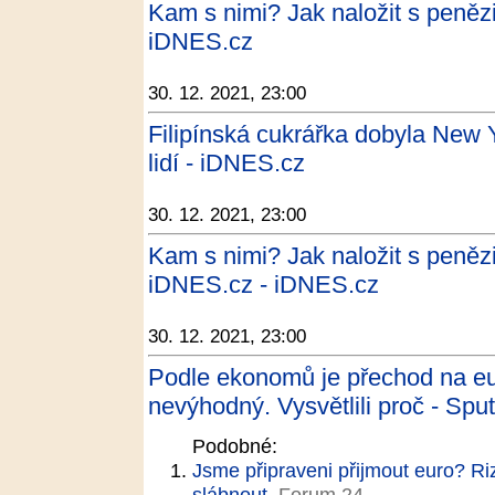
Kam s nimi? Jak naložit s penězi 
iDNES.cz
30. 12. 2021, 23:00
Filipínská cukrářka dobyla New Yo
lidí - iDNES.cz
30. 12. 2021, 23:00
Kam s nimi? Jak naložit s penězi 
iDNES.cz - iDNES.cz
30. 12. 2021, 23:00
Podle ekonomů je přechod na eu
nevýhodný. Vysvětlili proč - Spu
Podobné:
Jsme připraveni přijmout euro? Ri
slábnout
Forum 24