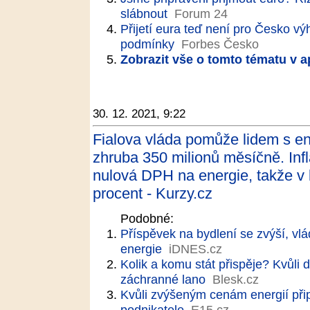
slábnout
Forum 24
Přijetí eura teď není pro Česko 
podmínky
Forbes Česko
Zobrazit vše o tomto tématu v a
30. 12. 2021, 9:22
Fialova vláda pomůže lidem s ene
zhruba 350 milionů měsíčně. Infl
nulová DPH na energie, takže v 
procent - Kurzy.cz
Podobné:
Příspěvek na bydlení se zvýší, v
energie
iDNES.cz
Kolik a komu stát přispěje? Kvůli
záchranné lano
Blesk.cz
Kvůli zvýšeným cenám energií při
podnikatele
E15.cz