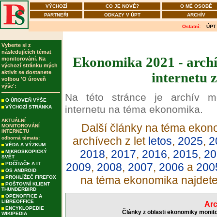
VÝCHOZÍ
CO JE NOVÉ?
O MÉ OSOBĚ
PARTNEŘI
ODKAZY V ÚPT
ARCHÍV
Ostatní:
ÚPT
Vyberte si z
následujících témat
Ekonomika 2021 - archí
monitorování. Na
výchozí stránku mých
aktivit se dostanete
internetu 
volbou 'O úroveň
výše':
Na této stránce je archív m
O ÚROVEŇ VÝŠE
internetu na téma ekonomika.
VÝCHOZÍ STRÁNKA
AKTUÁLNÍ
Další články na téma ekono
MONITOROVÁNÍ
INTERNETU
archívech z let
letos
,
2025
,
2
odborná témata:
VĚDA A VÝZKUM
2018
,
2017
,
2016
,
2015
,
20
MIKROSKOPICKÝ
SVĚT
POČÍTAČE A IT
2009
,
2008
,
2007
,
2006
a
200
OS ANDROID
na téma ekonomika najdet
PROHLÍŽEČ FIREFOX
POŠTOVNÍ KLIENT
THUNDERBIRD
OPENOFFICE A
LIBREOFFICE
Arc
ENCYKLOPEDIE
Články z oblasti ekonomiky monito
WIKIPEDIA