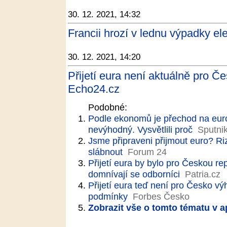
30. 12. 2021, 14:32
Francii hrozí v lednu výpadky ele
30. 12. 2021, 14:20
Přijetí eura není aktuálně pro 
Echo24.cz
Podobné:
Podle ekonomů je přechod na euro
nevýhodný. Vysvětlili proč
Sputni
Jsme připraveni přijmout euro? Ri
slábnout
Forum 24
Přijetí eura by bylo pro Českou 
domnívají se odborníci
Patria.cz
Přijetí eura teď není pro Česko 
podmínky
Forbes Česko
Zobrazit vše o tomto tématu v a