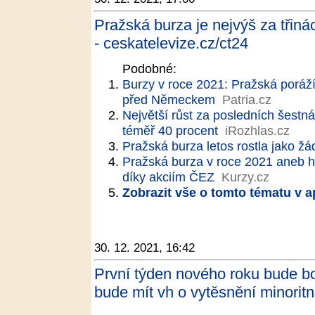
Pražská burza je nejvýš za třinác
- ceskatelevize.cz/ct24
Podobné:
Burzy v roce 2021: Pražská poráží
před Německem
Patria.cz
Největší růst za posledních šestnác
téměř 40 procent
iRozhlas.cz
Pražská burza letos rostla jako ž
Pražská burza v roce 2021 aneb h
díky akciím ČEZ
Kurzy.cz
Zobrazit vše o tomto tématu v a
30. 12. 2021, 16:42
První týden nového roku bude 
bude mít vh o vytěsnění minoritn