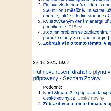
Fialova vláda pomůže lidem s ener
350 milionů měsíčně. Inflaci tak 
energie, takže v lednu stoupne až
Kvůli zvýšeným cenám energií při
podnikatele
E15.cz
‚Kdo má problém se zaplacením, n
pomůže s účty za drahé energie 
Zobrazit vše o tomto tématu v a
29. 12. 2021, 19:08
Putinovo řešení drahého plynu v
připravený - Seznam Zprávy
Podobné:
Nord Stream 2 je připraven k expo
ČeskéNoviny.cz
České noviny
Zobrazit vše o tomto tématu v a