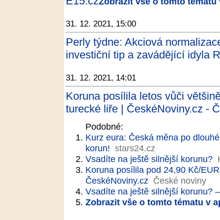
E15.cz
Zobrazit vše o tomto tématu 
31. 12. 2021, 15:00
Perly týdne: Akciová normalizace
investiční tip a zavádějící idyla 
31. 12. 2021, 14:01
Koruna posílila letos vůči většin
turecké liře | ČeskéNoviny.cz - 
Podobné:
Kurz eura: Česká měna po dlouhé 
korun!
stars24.cz
Vsadíte na ještě silnější korunu?
Koruna posílila pod 24,90 Kč/EUR, 
ČeskéNoviny.cz
České noviny
Vsadíte na ještě silnější korunu? 
Zobrazit vše o tomto tématu v a