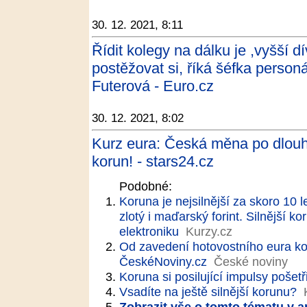
30. 12. 2021, 8:11
Řídit kolegy na dálku je ,vyšší dí
postěžovat si, říká šéfka person
Futerová - Euro.cz
30. 12. 2021, 8:02
Kurz eura: Česká měna po dlouhé
korun! - stars24.cz
Podobné:
Koruna je nejsilnější za skoro 10 
zlotý i maďarský forint. Silnější 
elektroniku
Kurzy.cz
Od zavedení hotovostního eura koru
ČeskéNoviny.cz
České noviny
Koruna si posilující impulsy pošetř
Vsadíte na ještě silnější korunu?
Zobrazit vše o tomto tématu v a