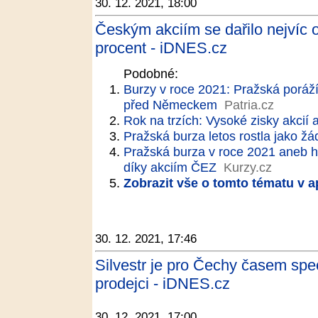
30. 12. 2021, 18:00
Českým akciím se dařilo nejvíc o
procent - iDNES.cz
Podobné:
Burzy v roce 2021: Pražská poráží
před Německem
Patria.cz
Rok na trzích: Vysoké zisky akcií 
Pražská burza letos rostla jako ž
Pražská burza v roce 2021 aneb h
díky akciím ČEZ
Kurzy.cz
Zobrazit vše o tomto tématu v a
30. 12. 2021, 17:46
Silvestr je pro Čechy časem spec
prodejci - iDNES.cz
30. 12. 2021, 17:00