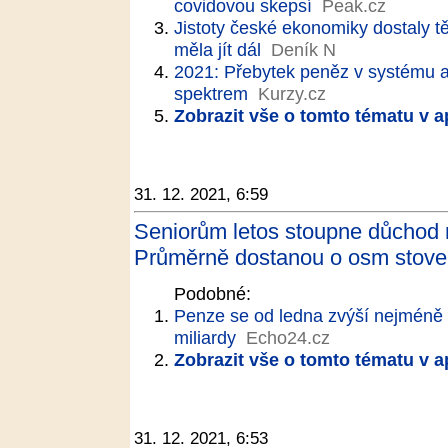
covidovou skepsí
Peak.cz
Jistoty české ekonomiky dostaly t
měla jít dál
Deník N
2021: Přebytek peněz v systému a
spektrem
Kurzy.cz
Zobrazit vše o tomto tématu v a
31. 12. 2021, 6:59
Seniorům letos stoupne důchod 
Průměrně dostanou o osm stovek
Podobné:
Penze se od ledna zvýší nejméně 
miliardy
Echo24.cz
Zobrazit vše o tomto tématu v a
31. 12. 2021, 6:53