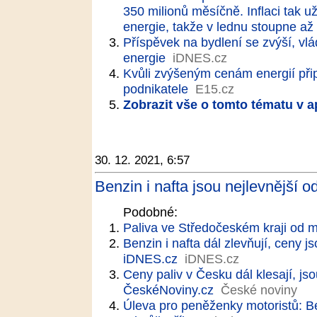
350 milionů měsíčně. Inflaci tak 
energie, takže v lednu stoupne až
Příspěvek na bydlení se zvýší, v
energie
iDNES.cz
Kvůli zvýšeným cenám energií při
podnikatele
E15.cz
Zobrazit vše o tomto tématu v a
30. 12. 2021, 6:57
Benzin i nafta jsou nejlevnější od
Podobné:
Paliva ve Středočeském kraji od m
Benzin i nafta dál zlevňují, ceny js
iDNES.cz
iDNES.cz
Ceny paliv v Česku dál klesají, jsou
ČeskéNoviny.cz
České noviny
Úleva pro peněženky motoristů: Be