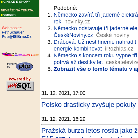
ČÍNSKÉ E-SHOPY
Podobné:
NEVEŘEJNÁ TÉMATA:
Německo zavírá tři jaderné elektrár
vstoupit
rok
novinky.cz
Německo odstavuje tři jaderné elek
Webmaster:
Petr Schauer
ČeskéNoviny.cz
České noviny
Petr@ISIBrno.Cz
Drábová: Už nestihneme nahradit u
energie kombinovat
iRozhlas.cz
Německo s koncem roku vypne tři j
potrvá až desítky let
ceskateleviz
Zobrazit vše o tomto tématu v a
31. 12. 2021, 17:00
Polsko drasticky zvyšuje pokuty 
31. 12. 2021, 16:29
Pražská burza letos rostla jako 