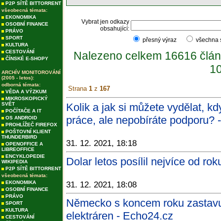
P2P SÍTĚ BITTORRENT
všeobecná témata:
EKONOMIKA
Vybrat jen odkazy
OSOBNÍ FINANCE
obsahující:
PRÁVO
SPORT
přesný výraz
všechna
KULTURA
CESTOVÁNÍ
Nalezeno celkem 16616 člán
ČÍNSKÉ E-SHOPY
10
ARCHÍV MONITOROVÁNÍ
(2005 - letos):
odborná témata:
Strana
1
z
167
VĚDA A VÝZKUM
MIKROSKOPICKÝ
SVĚT
Kolik a jak si můžete vydělat, kd
POČÍTAČE A IT
práce, ale nepobíráte podporu? 
OS ANDROID
PROHLÍŽEČ FIREFOX
POŠTOVNÍ KLIENT
THUNDERBIRD
31. 12. 2021, 18:18
OPENOFFICE A
LIBREOFFICE
ENCYKLOPEDIE
Dolar letos posílil nejvíce od ro
WIKIPEDIA
P2P SÍTĚ BITTORRENT
všeobecná témata:
EKONOMIKA
31. 12. 2021, 18:08
OSOBNÍ FINANCE
PRÁVO
Německo s koncem roku zastavuj
SPORT
KULTURA
elektráren - Echo24.cz
CESTOVÁNÍ