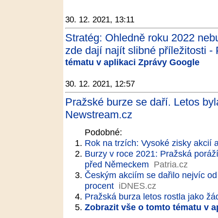
30. 12. 2021, 13:11
Stratég: Ohledně roku 2022 nebuďt
zde dají najít slibné příležitosti -
tématu v aplikaci Zprávy Google
30. 12. 2021, 12:57
Pražské burze se daří. Letos byl
Newstream.cz
Podobné:
Rok na trzích: Vysoké zisky akcií 
Burzy v roce 2021: Pražská poráží
před Německem
Patria.cz
Českým akciím se dařilo nejvíc od 
procent
iDNES.cz
Pražská burza letos rostla jako ž
Zobrazit vše o tomto tématu v a