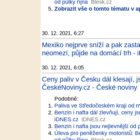
od půlky října
Blesk.cz
Zobrazit vše o tomto tématu v a
30. 12. 2021, 6:27
Mexiko nejprve sníží a pak zasta
neomezí, půjde na domácí trh - 
30. 12. 2021, 6:05
Ceny paliv v Česku dál klesají, js
ČeskéNoviny.cz - České noviny
Podobné:
Paliva ve Středočeském kraji od m
Benzin i nafta dál zlevňují, ceny js
iDNES.cz
iDNES.cz
Benzin i nafta jsou nejlevnější od 
Úleva pro peněženky motoristů: Be
od půlky října
Blesk.cz