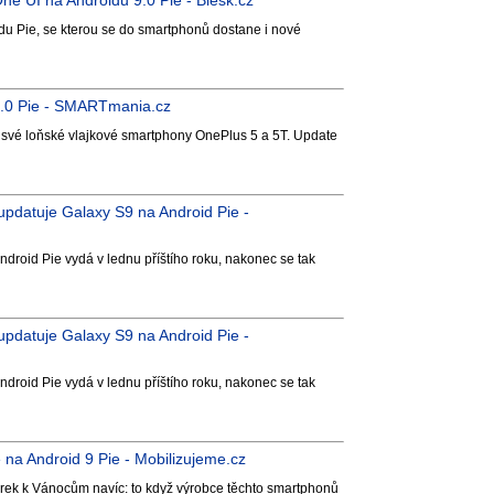
e UI na Androidu 9.0 Pie - Blesk.cz
du Pie, se kterou se do smartphonů dostane i nové
 9.0 Pie - SMARTmania.cz
 své loňské vlajkové smartphony OnePlus 5 a 5T. Update
 updatuje Galaxy S9 na Android Pie -
ndroid Pie vydá v lednu příštího roku, nakonec se tak
 updatuje Galaxy S9 na Android Pie -
ndroid Pie vydá v lednu příštího roku, nakonec se tak
 na Android 9 Pie - Mobilizujeme.cz
rek k Vánocům navíc: to když výrobce těchto smartphonů