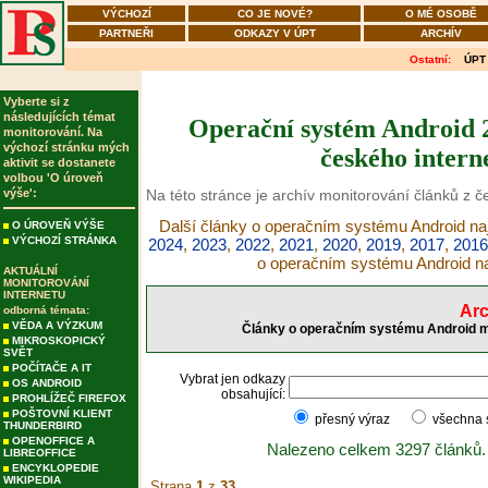
VÝCHOZÍ
CO JE NOVÉ?
O MÉ OSOBĚ
PARTNEŘI
ODKAZY V ÚPT
ARCHÍV
Ostatní:
ÚPT
Vyberte si z
následujících témat
Operační systém Android 2
monitorování. Na
výchozí stránku mých
českého intern
aktivit se dostanete
volbou 'O úroveň
výše':
Na této stránce je archív monitorování článků z 
Další články o operačním systému Android naj
O ÚROVEŇ VÝŠE
VÝCHOZÍ STRÁNKA
2024
,
2023
,
2022
,
2021
,
2020
,
2019
,
2017
,
2016
o operačním systému Android n
AKTUÁLNÍ
MONITOROVÁNÍ
INTERNETU
Arc
odborná témata:
VĚDA A VÝZKUM
Články o operačním systému Android mo
MIKROSKOPICKÝ
SVĚT
POČÍTAČE A IT
Vybrat jen odkazy
OS ANDROID
obsahující:
PROHLÍŽEČ FIREFOX
POŠTOVNÍ KLIENT
přesný výraz
všechna
THUNDERBIRD
OPENOFFICE A
Nalezeno celkem 3297 článků.
LIBREOFFICE
ENCYKLOPEDIE
WIKIPEDIA
Strana
1
z
33