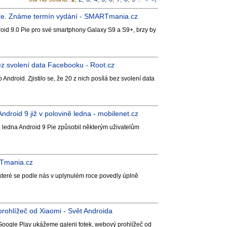
eře. Známe termín vydání - SMARTmania.cz
oid 9.0 Pie pro své smartphony Galaxy S9 a S9+, brzy by
bez svolení data Facebooku - Root.cz
Android. Zjistilo se, že 20 z nich posílá bez svolení data
roid 9 již v polovině ledna - mobilenet.cz
. ledna Android 9 Pie způsobil některým uživatelům
RTmania.cz
 které se podle nás v uplynulém roce povedly úplně
rohlížeč od Xiaomi - Svět Androida
 Google Play ukážeme galerii fotek, webový prohlížeč od