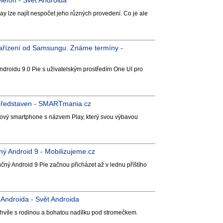
lefon - Svět Androida
y lze najít nespočet jeho různých provedení. Co je ale
 zařízení od Samsungu. Známe termíny -
ndroidu 9.0 Pie s uživatelským prostředím One UI pro
 představen - SMARTmania.cz
nový smartphone s názvem Play, který svou výbavou
ý Android 9 - Mobilizujeme.cz
čný Android 9 Pie začnou přicházet až v lednu příštího
Androida - Svět Androida
chvíle s rodinou a bohatou nadílku pod stromečkem.