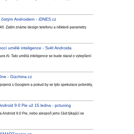
s čistým Androidem - iDNES.cz
0. Zatím známe design telefonu a některé parametry.
ocí umělé inteligence - Svět Androida
 AI. Tato umělá inteligence se bude starat o vylepšení
One - Gizchina.cz
pojená s Googlem a pokud by se tyto spekulace potvrdily,
droid 9.0 Pie už 15.ledna - pctuning
 Android 9.0 Pie, nebo alespoň jeho část týkající se