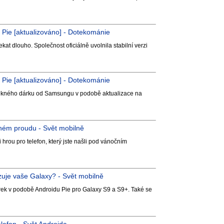
9 Pie [aktualizováno] - Dotekománie
t dlouho. Společnost oficiálně uvolnila stabilní verzi
0 Pie [aktualizováno] - Dotekománie
pěkného dárku od Samsungu v podobě aktualizace na
plném proudu - Svět mobilně
 hrou pro telefon, který jste našli pod vánočním
zuje vaše Galaxy? - Svět mobilně
rek v podobě Androidu Pie pro Galaxy S9 a S9+. Také se