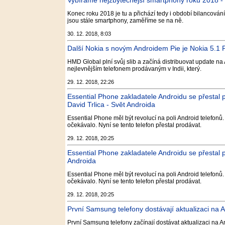
Vybíráme nejzbytečnější smartphony roku 2018
Konec roku 2018 je tu a přichází tedy i období bilancov
jsou stále smartphony, zaměříme se na ně.
30. 12. 2018, 8:03
Další Nokia s novým Androidem Pie je Nokia 5.1 P
HMD Global plní svůj slib a začíná distribuovat update na 
nejlevnějším telefonem prodávaným v Indii, který.
29. 12. 2018, 22:26
Essential Phone zakladatele Androidu se přestal 
David Trlica - Svět Androida
Essential Phone měl být revolucí na poli Android telefonů
očekávalo. Nyní se tento telefon přestal prodávat.
29. 12. 2018, 20:25
Essential Phone zakladatele Androidu se přestal p
Androida
Essential Phone měl být revolucí na poli Android telefonů
očekávalo. Nyní se tento telefon přestal prodávat.
29. 12. 2018, 20:25
První Samsung telefony dostávají aktualizaci na A
První Samsung telefony začínají dostávat aktualizaci na A