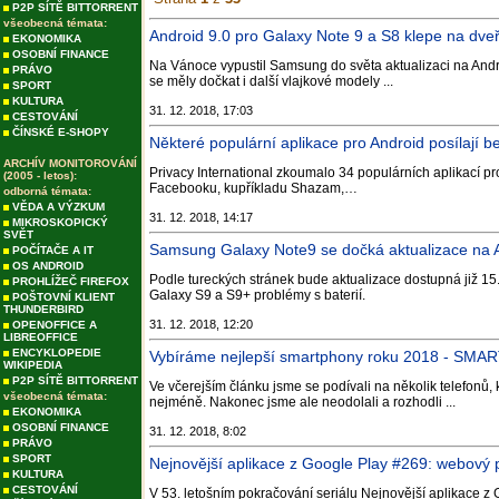
P2P SÍTĚ BITTORRENT
všeobecná témata:
Android 9.0 pro Galaxy Note 9 a S8 klepe na dv
EKONOMIKA
OSOBNÍ FINANCE
Na Vánoce vypustil Samsung do světa aktualizaci na Andr
PRÁVO
se měly dočkat i další vlajkové modely ...
SPORT
KULTURA
31. 12. 2018, 17:03
CESTOVÁNÍ
ČÍNSKÉ E-SHOPY
Některé populární aplikace pro Android posílají 
ARCHÍV MONITOROVÁNÍ
Privacy International zkoumalo 34 populárních aplikací pro 
(2005 - letos):
Facebooku, kupříkladu Shazam,…
odborná témata:
VĚDA A VÝZKUM
31. 12. 2018, 14:17
MIKROSKOPICKÝ
SVĚT
Samsung Galaxy Note9 se dočká aktualizace na And
POČÍTAČE A IT
OS ANDROID
Podle tureckých stránek bude aktualizace dostupná již 15
PROHLÍŽEČ FIREFOX
Galaxy S9 a S9+ problémy s baterií.
POŠTOVNÍ KLIENT
THUNDERBIRD
31. 12. 2018, 12:20
OPENOFFICE A
LIBREOFFICE
ENCYKLOPEDIE
Vybíráme nejlepší smartphony roku 2018 - SMA
WIKIPEDIA
P2P SÍTĚ BITTORRENT
Ve včerejším článku jsme se podívali na několik telefonů,
všeobecná témata:
nejméně. Nakonec jsme ale neodolali a rozhodli ...
EKONOMIKA
OSOBNÍ FINANCE
31. 12. 2018, 8:02
PRÁVO
SPORT
Nejnovější aplikace z Google Play #269: webový p
KULTURA
CESTOVÁNÍ
V 53. letošním pokračování seriálu Nejnovější aplikace z