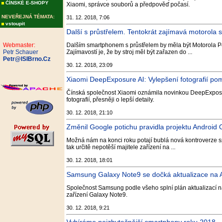
ČÍNSKÉ E-SHOPY
Xiaomi, správce souborů a předpověď počasí.
NEVEŘEJNÁ TÉMATA:
31. 12. 2018, 7:06
vstoupit
Další s průstřelem. Tentokrát zajímavá motorola 
Webmaster:
Dalším smartphonem s průstřelem by měla být Motorola P4
Petr Schauer
Zajímavostí je, že by stroj měl být zařazen do ...
Petr@ISIBrno.Cz
30. 12. 2018, 23:09
Xiaomi DeepExposure AI: Vylepšení fotografií pom
Čínská společnost Xiaomi oznámila novinkou DeepExposure
fotografií, přesněji o lepší detaily.
30. 12. 2018, 21:10
Změnil Google potichu pravidla projektu Android 
Možná nám na konci roku potají bublá nová kontroverze s
tak určitě nepotěší majitele zařízení na ...
30. 12. 2018, 18:01
Samsung Galaxy Note9 se dočká aktualizace na An
Společnost Samsung podle všeho splní plán aktualizací na
zařízení Galaxy Note9.
30. 12. 2018, 9:21