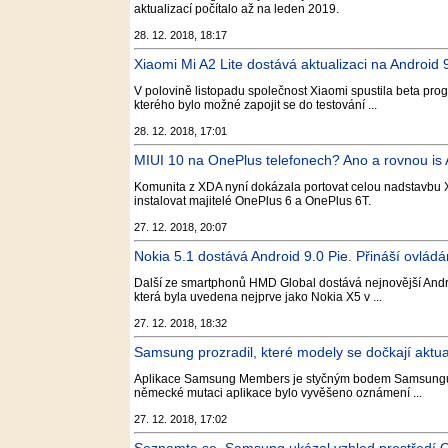
aktualizací počítalo až na leden 2019.
28. 12. 2018, 18:17
Xiaomi Mi A2 Lite dostává aktualizaci na Androi
V polovině listopadu společnost Xiaomi spustila beta prog
kterého bylo možné zapojit se do testování ...
28. 12. 2018, 17:01
MIUI 10 na OnePlus telefonech? Ano a rovnou is 
Komunita z XDA nyní dokázala portovat celou nadstavbu X
instalovat majitelé OnePlus 6 a OnePlus 6T.
27. 12. 2018, 20:07
Nokia 5.1 dostává Android 9.0 Pie. Přináší ovlá
Další ze smartphonů HMD Global dostává nejnovější Androi
která byla uvedena nejprve jako Nokia X5 v ...
27. 12. 2018, 18:32
Samsung prozradil, které modely se dočkají aktua
Aplikace Samsung Members je styčným bodem Samsungu, k
německé mutaci aplikace bylo vyvěšeno oznámení ...
27. 12. 2018, 17:02