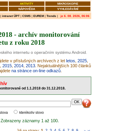
AKTIVITY
MIKROSKOPIE
NÁPOVĚDA
VYHLEDÁVÁNÍ
|
intranet ÚPT
|
CSMS
|
EUREM
|
Trends
|
je 6. 08. 2026, 06:06
018 - archív monitorování
etu z roku 2018
českého internetu o operačním systému Android.
dete v příslušných archívech z let
letos
,
2025
,
,
2015
,
2014
,
2013
. Nejaktuálnějších 100 článků
ajdete
na stránce on-line odkazů
.
hív
nitorované od 1.1.2018 do 31.12.2018.
 slova
kterékoliv slovo
 Zobrazeny záznamy 1 až 100.
Jdi na stranu:
1
,
2
,
3
,
4
,
5
,
6
,
7
,
8
,
9
..
>
>|