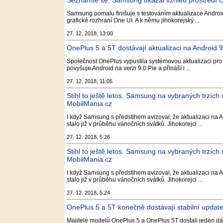
Seznamte se. Samsung ukázal vzhled prostředí On
Samsung pomalu finišuje s testováním aktualizace Androi
grafické rozhraní One UI. A k němu jihokorejský ...
27. 12. 2018, 13:00
OnePlus 5 a 5T dostávají aktualizaci na Android
Společnost OnePlus vypustila systémovou aktualizaci pro
povyšuje Android na verzi 9.0 Pie a přináší i ...
27. 12. 2018, 11:05
Stihl to ještě letos. Samsung na vybraných trzích
MobilMania.cz
I když Samsung s předstihem avizoval, že aktualizaci na A
stalo již v průběhu vánočních svátků. Jihokorejci ...
27. 12. 2018, 5:26
Stihl to ještě letos. Samsung na vybraných trzích
MobilMania.cz
I když Samsung s předstihem avizoval, že aktualizaci na A
stalo již v průběhu vánočních svátků. Jihokorejci ...
27. 12. 2018, 5:24
OnePlus 5 a 5T konečně dostávají stabilní update
Majitelé modelů OnePlus 5 a OnePlus 5T dostali jeden dá