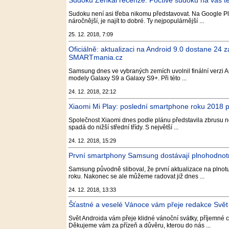
Sudoku Zenkai recenze: Poctivé sudoku na váš te
Sudoku není asi třeba nikomu představovat. Na Google Pla
náročnější, je najít to dobré. Ty nejpopulárnější ...
25. 12. 2018, 7:09
Oficiálně: aktualizaci na Android 9.0 dostane 24
SMARTmania.cz
Samsung dnes ve vybraných zemích uvolnil finální verzi A
modely Galaxy S9 a Galaxy S9+. Při této ...
24. 12. 2018, 22:12
Xiaomi Mi Play: poslední smartphone roku 2018
Společnost Xiaomi dnes podle plánu představila zbrusu 
spadá do nižší střední třídy. S největší ...
24. 12. 2018, 15:29
První smartphony Samsung dostávají plnohodnotn
Samsung původně sliboval, že první aktualizace na plnotu
roku. Nakonec se ale můžeme radovat již dnes ...
24. 12. 2018, 13:33
Šťastné a veselé Vánoce vám přeje redakce Svět 
Svět Androida vám přeje klidné vánoční svátky, příjemné 
Děkujeme vám za přízeň a důvěru, kterou do nás ...