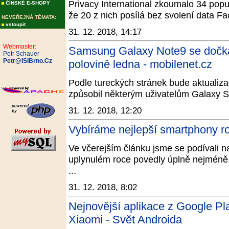
Privacy International zkoumalo 34 populá
ČÍNSKÉ E-SHOPY
že 20 z nich posílá bez svolení data 
NEVEŘEJNÁ TÉMATA:
vstoupit
31. 12. 2018, 14:17
Webmaster:
Samsung Galaxy Note9 se dočká 
Petr Schauer
Petr@ISIBrno.Cz
polovině ledna - mobilenet.cz
Podle tureckých stránek bude aktualiza
způsobil některým uživatelům Galaxy S
31. 12. 2018, 12:20
Vybíráme nejlepší smartphony 
Ve včerejším článku jsme se podívali na
uplynulém roce povedly úplně nejméně.
...
31. 12. 2018, 8:02
Nejnovější aplikace z Google Pl
Xiaomi - Svět Androida