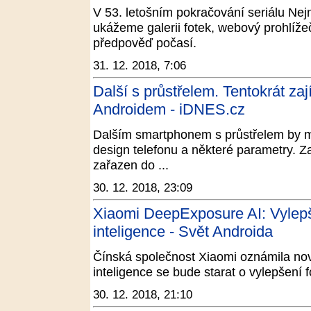
V 53. letošním pokračování seriálu Nej
ukážeme galerii fotek, webový prohlíž
předpověď počasí.
31. 12. 2018, 7:06
Další s průstřelem. Tentokrát za
Androidem - iDNES.cz
Dalším smartphonem s průstřelem by m
design telefonu a některé parametry. Zaj
zařazen do ...
30. 12. 2018, 23:09
Xiaomi DeepExposure AI: Vylepš
inteligence - Svět Androida
Čínská společnost Xiaomi oznámila no
inteligence se bude starat o vylepšení fot
30. 12. 2018, 21:10