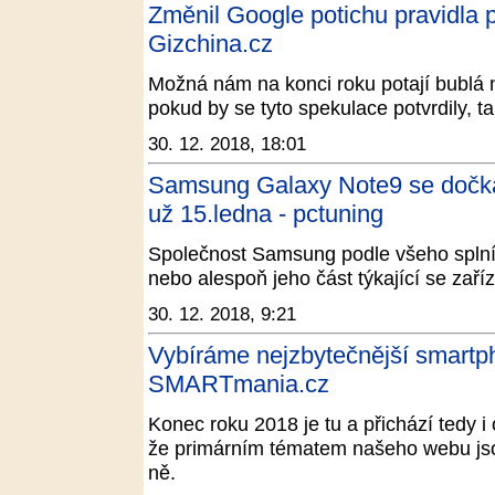
Změnil Google potichu pravidla 
Gizchina.cz
Možná nám na konci roku potají bublá
pokud by se tyto spekulace potvrdily, tak
30. 12. 2018, 18:01
Samsung Galaxy Note9 se dočká 
už 15.ledna - pctuning
Společnost Samsung podle všeho splní p
nebo alespoň jeho část týkající se zaří
30. 12. 2018, 9:21
Vybíráme nejzbytečnější smartp
SMARTmania.cz
Konec roku 2018 je tu a přichází tedy 
že primárním tématem našeho webu jso
ně.