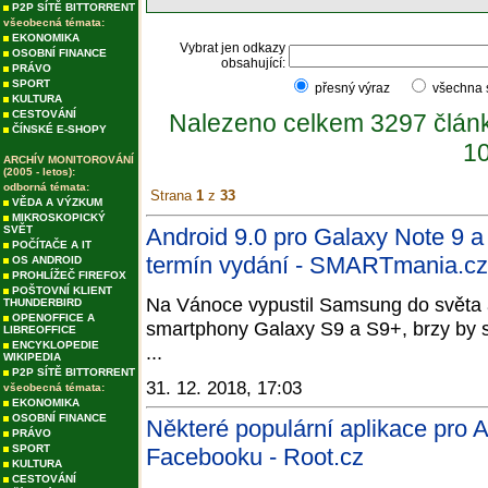
P2P SÍTĚ BITTORRENT
všeobecná témata:
EKONOMIKA
Vybrat jen odkazy
OSOBNÍ FINANCE
obsahující:
PRÁVO
SPORT
přesný výraz
všechna
KULTURA
CESTOVÁNÍ
Nalezeno celkem 3297 člán
ČÍNSKÉ E-SHOPY
10
ARCHÍV MONITOROVÁNÍ
(2005 - letos):
odborná témata:
Strana
1
z
33
VĚDA A VÝZKUM
MIKROSKOPICKÝ
SVĚT
Android 9.0 pro Galaxy Note 9 
POČÍTAČE A IT
termín vydání - SMARTmania.cz
OS ANDROID
PROHLÍŽEČ FIREFOX
POŠTOVNÍ KLIENT
Na Vánoce vypustil Samsung do světa a
THUNDERBIRD
OPENOFFICE A
smartphony Galaxy S9 a S9+, brzy by s
LIBREOFFICE
ENCYKLOPEDIE
...
WIKIPEDIA
P2P SÍTĚ BITTORRENT
31. 12. 2018, 17:03
všeobecná témata:
EKONOMIKA
OSOBNÍ FINANCE
Některé populární aplikace pro A
PRÁVO
SPORT
Facebooku - Root.cz
KULTURA
CESTOVÁNÍ