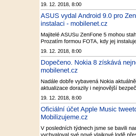
19. 12. 2018, 8:00
ASUS vydal Android 9.0 pro Zen
instalaci - mobilenet.cz
Majitelé ASUSu ZenFone 5 mohou staho
Prozatím formou FOTA, kdy jej instaluj
19. 12. 2018, 8:00
Dopečeno. Nokia 8 získává nejno
mobilenet.cz
Nadále dobře vybavená Nokia aktuálně 
aktualizace dorazily i nejnovější bezpeč
19. 12. 2018, 8:00
Oficiální účet Apple Music tweet
Mobilizujeme.cz
V posledních týdnech jsme se bavili n
vychvaloval své nové vlajkové lodě přes