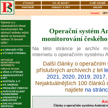
VÝCHOZÍ
CO JE NOVÉ?
O MÉ OSOBĚ
PARTNEŘI
ODKAZY V ÚPT
ARCHÍV
Ostatní:
ÚPT
Vyberte si z
následujících témat
Operační systém An
monitorování. Na
výchozí stránku mých
aktivit se dostanete
monitorování českého 
volbou 'O úroveň
výše':
Na této stránce je archív m
O ÚROVEŇ VÝŠE
internetu o operačním systému A
VÝCHOZÍ STRÁNKA
AKTUÁLNÍ
Další články o operačním 
MONITOROVÁNÍ
INTERNETU
příslušných archívech z let
l
odborná témata:
VĚDA A VÝZKUM
2021
,
2020
,
2019
,
2017
MIKROSKOPICKÝ
SVĚT
POČÍTAČE A IT
Nejaktuálnějších 100 článků
OS ANDROID
najdete
na stránc
PROHLÍŽEČ FIREFOX
POŠTOVNÍ KLIENT
THUNDERBIRD
OPENOFFICE A
LIBREOFFICE
Arc
ENCYKLOPEDIE
Články o operačním systému Android mo
WIKIPEDIA