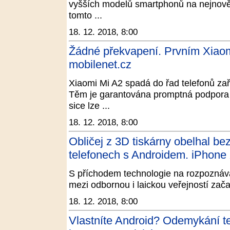
vyšších modelů smartphonů na nejnovějš
tomto ...
18. 12. 2018, 8:00
Žádné překvapení. Prvním Xiaom
mobilenet.cz
Xiaomi Mi A2 spadá do řad telefonů z
Těm je garantována promptná podpora v
sice lze ...
18. 12. 2018, 8:00
Obličej z 3D tiskárny obelhal be
telefonech s Androidem. iPhon
S příchodem technologie na rozpoznáván
mezi odbornou i laickou veřejností začal
18. 12. 2018, 8:00
Vlastníte Android? Odemykání tel