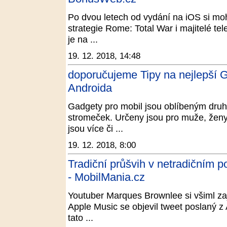
Po dvou letech od vydání na iOS si mo
strategie Rome: Total War i majitelé te
je na ...
19. 12. 2018, 14:48
doporučujeme Tipy na nejlepší Ga
Androida
Gadgety pro mobil jsou oblíbeným dru
stromeček. Určeny jsou pro muže, ženy i
jsou více či ...
19. 12. 2018, 8:00
Tradiční průšvih v netradičním p
- MobilMania.cz
Youtuber Marques Brownlee si všiml zaj
Apple Music se objevil tweet poslaný z 
tato ...