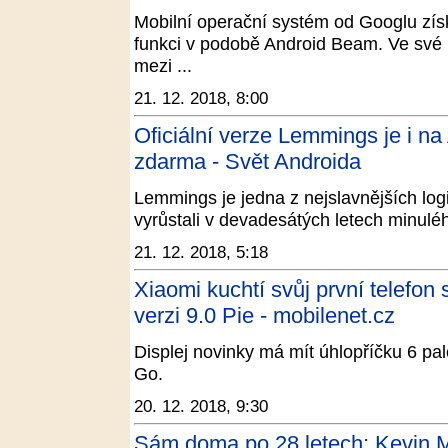
Mobilní operační systém od Googlu získ
funkci v podobě Android Beam. Ve své 
mezi ...
21. 12. 2018, 8:00
Oficiální verze Lemmings je i n
zdarma - Svět Androida
Lemmings je jedna z nejslavnějších log
vyrůstali v devadesátých letech minulého 
21. 12. 2018, 5:18
Xiaomi kuchtí svůj první telefo
verzi 9.0 Pie - mobilenet.cz
Displej novinky má mít úhlopříčku 6 p
Go.
20. 12. 2018, 9:30
Sám doma po 28 letech: Kevin Mc