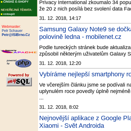
Privacy International zkoumalo 34 populá
ČÍNSKÉ E-SHOPY
že 20 z nich posílá bez svolení data 
NEVEŘEJNÁ TÉMATA:
vstoupit
31. 12. 2018, 14:17
Webmaster:
Samsung Galaxy Note9 se dočká 
Petr Schauer
Petr@ISIBrno.Cz
polovině ledna - mobilenet.cz
Podle tureckých stránek bude aktualiza
způsobil některým uživatelům Galaxy S
31. 12. 2018, 12:20
Vybíráme nejlepší smartphony 
Ve včerejším článku jsme se podívali na
uplynulém roce povedly úplně nejméně.
...
31. 12. 2018, 8:02
Nejnovější aplikace z Google Pl
Xiaomi - Svět Androida