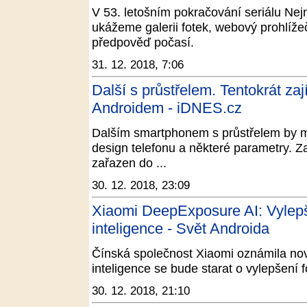
V 53. letošním pokračování seriálu Nej
ukážeme galerii fotek, webový prohlíž
předpověď počasí.
31. 12. 2018, 7:06
Další s průstřelem. Tentokrát za
Androidem - iDNES.cz
Dalším smartphonem s průstřelem by m
design telefonu a některé parametry. Zaj
zařazen do ...
30. 12. 2018, 23:09
Xiaomi DeepExposure AI: Vylepš
inteligence - Svět Androida
Čínská společnost Xiaomi oznámila no
inteligence se bude starat o vylepšení fot
30. 12. 2018, 21:10