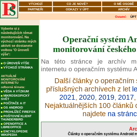
VÝCHOZÍ
CO JE NOVÉ?
O MÉ OSOBĚ
PARTNEŘI
ODKAZY V ÚPT
ARCHÍV
Ostatní:
ÚPT
Vyberte si z
následujících témat
Operační systém An
monitorování. Na
výchozí stránku mých
aktivit se dostanete
monitorování českého 
volbou 'O úroveň
výše':
Na této stránce je archív m
O ÚROVEŇ VÝŠE
internetu o operačním systému A
VÝCHOZÍ STRÁNKA
AKTUÁLNÍ
Další články o operačním 
MONITOROVÁNÍ
INTERNETU
příslušných archívech z let
l
odborná témata:
VĚDA A VÝZKUM
2021
,
2020
,
2019
,
2017
MIKROSKOPICKÝ
SVĚT
POČÍTAČE A IT
Nejaktuálnějších 100 článků
OS ANDROID
najdete
na stránc
PROHLÍŽEČ FIREFOX
POŠTOVNÍ KLIENT
THUNDERBIRD
OPENOFFICE A
LIBREOFFICE
Arc
ENCYKLOPEDIE
Články o operačním systému Android mo
WIKIPEDIA