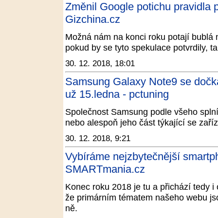
Změnil Google potichu pravidla 
Gizchina.cz
Možná nám na konci roku potají bublá
pokud by se tyto spekulace potvrdily, tak
30. 12. 2018, 18:01
Samsung Galaxy Note9 se dočká 
už 15.ledna - pctuning
Společnost Samsung podle všeho splní p
nebo alespoň jeho část týkající se zaří
30. 12. 2018, 9:21
Vybíráme nejzbytečnější smartp
SMARTmania.cz
Konec roku 2018 je tu a přichází tedy 
že primárním tématem našeho webu jso
ně.