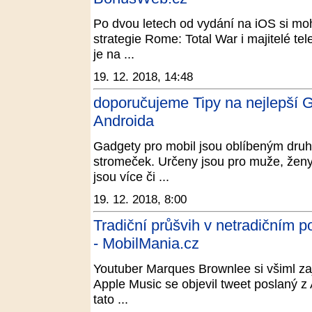
Po dvou letech od vydání na iOS si mo
strategie Rome: Total War i majitelé te
je na ...
19. 12. 2018, 14:48
doporučujeme Tipy na nejlepší Ga
Androida
Gadgety pro mobil jsou oblíbeným dru
stromeček. Určeny jsou pro muže, ženy i
jsou více či ...
19. 12. 2018, 8:00
Tradiční průšvih v netradičním p
- MobilMania.cz
Youtuber Marques Brownlee si všiml zaj
Apple Music se objevil tweet poslaný z 
tato ...