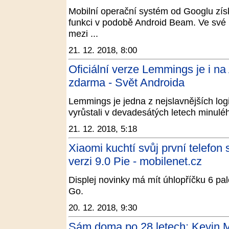
Mobilní operační systém od Googlu získ
funkci v podobě Android Beam. Ve své 
mezi ...
21. 12. 2018, 8:00
Oficiální verze Lemmings je i n
zdarma - Svět Androida
Lemmings je jedna z nejslavnějších log
vyrůstali v devadesátých letech minulého 
21. 12. 2018, 5:18
Xiaomi kuchtí svůj první telefo
verzi 9.0 Pie - mobilenet.cz
Displej novinky má mít úhlopříčku 6 p
Go.
20. 12. 2018, 9:30
Sám doma po 28 letech: Kevin Mc