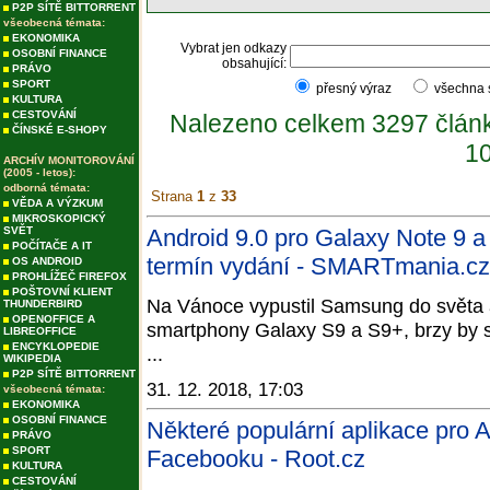
P2P SÍTĚ BITTORRENT
všeobecná témata:
EKONOMIKA
Vybrat jen odkazy
OSOBNÍ FINANCE
obsahující:
PRÁVO
SPORT
přesný výraz
všechna
KULTURA
CESTOVÁNÍ
Nalezeno celkem 3297 člán
ČÍNSKÉ E-SHOPY
10
ARCHÍV MONITOROVÁNÍ
(2005 - letos):
odborná témata:
Strana
1
z
33
VĚDA A VÝZKUM
MIKROSKOPICKÝ
SVĚT
Android 9.0 pro Galaxy Note 9 
POČÍTAČE A IT
termín vydání - SMARTmania.cz
OS ANDROID
PROHLÍŽEČ FIREFOX
POŠTOVNÍ KLIENT
Na Vánoce vypustil Samsung do světa a
THUNDERBIRD
OPENOFFICE A
smartphony Galaxy S9 a S9+, brzy by s
LIBREOFFICE
ENCYKLOPEDIE
...
WIKIPEDIA
P2P SÍTĚ BITTORRENT
31. 12. 2018, 17:03
všeobecná témata:
EKONOMIKA
OSOBNÍ FINANCE
Některé populární aplikace pro A
PRÁVO
SPORT
Facebooku - Root.cz
KULTURA
CESTOVÁNÍ