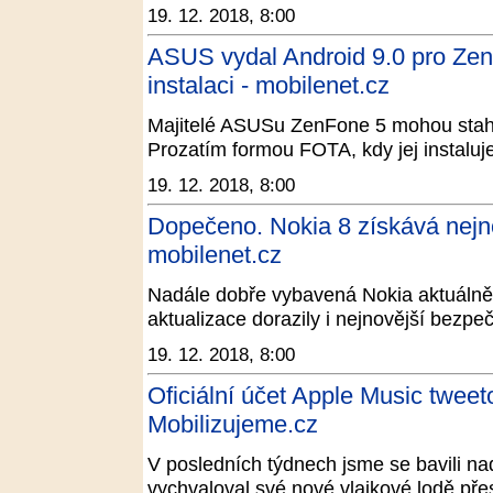
19. 12. 2018, 8:00
ASUS vydal Android 9.0 pro Zen
instalaci - mobilenet.cz
Majitelé ASUSu ZenFone 5 mohou staho
Prozatím formou FOTA, kdy jej instaluj
19. 12. 2018, 8:00
Dopečeno. Nokia 8 získává nejno
mobilenet.cz
Nadále dobře vybavená Nokia aktuálně 
aktualizace dorazily i nejnovější bezpeč
19. 12. 2018, 8:00
Oficiální účet Apple Music tweet
Mobilizujeme.cz
V posledních týdnech jsme se bavili n
vychvaloval své nové vlajkové lodě přes