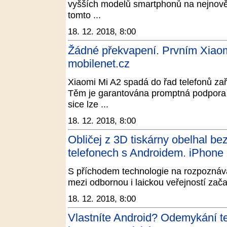
vyšších modelů smartphonů na nejnovějš
tomto ...
18. 12. 2018, 8:00
Žádné překvapení. Prvním Xiaom
mobilenet.cz
Xiaomi Mi A2 spadá do řad telefonů z
Těm je garantována promptná podpora v
sice lze ...
18. 12. 2018, 8:00
Obličej z 3D tiskárny obelhal be
telefonech s Androidem. iPhon
S příchodem technologie na rozpoznáván
mezi odbornou i laickou veřejností začal
18. 12. 2018, 8:00
Vlastníte Android? Odemykání tel