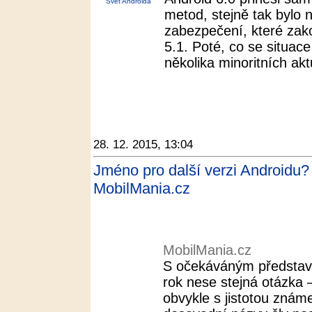
Svět Androida
metod, stejně tak bylo
zabezpečení, které za
5.1. Poté, co se situace
několika minoritních akt
28. 12. 2015, 13:04
Jméno pro další verzi Androidu?
MobilMania.cz
MobilMania.cz
S očekáváným představ
rok nese stejná otázka 
obvykle s jistotou znám