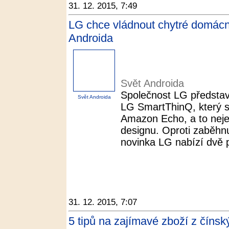
31. 12. 2015, 7:49
LG chce vládnout chytré domácn
Androida
Svět Androida
Společnost LG představ
Svět Androida
LG SmartThinQ, který 
Amazon Echo, a to nejen
designu. Oproti zaběhn
novinka LG nabízí dvě 
31. 12. 2015, 7:07
5 tipů na zajímavé zboží z číns