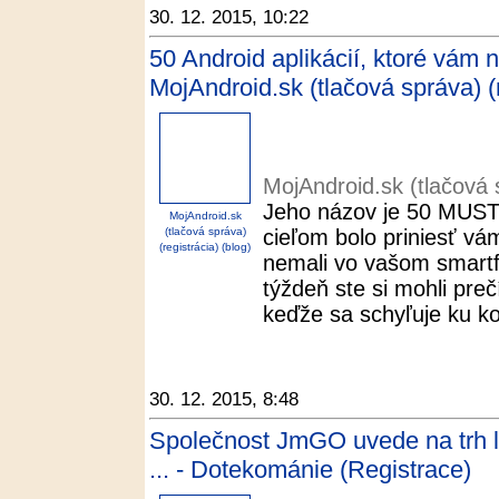
30. 12. 2015, 10:22
50 Android aplikácií, ktoré vám 
MojAndroid.sk (tlačová správa) (r
MojAndroid.sk (tlačová s
Jeho názov je 50 MUST 
MojAndroid.sk
(tlačová správa)
cieľom bolo priniesť vá
(registrácia) (blog)
nemali vo vašom smartf
týždeň ste si mohli prečí
keďže sa schyľuje ku ko
30. 12. 2015, 8:48
Společnost JmGO uvede na trh lu
... - Dotekománie (Registrace)