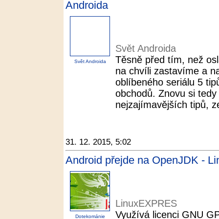
Androida
Svět Androida
Těsně před tím, než os
Svět Androida
na chvíli zastavíme a n
oblíbeného seriálu 5 ti
obchodů. Znovu si tedy 
nejzajímavějších tipů, z
31. 12. 2015, 5:02
Android přejde na OpenJDK - 
LinuxEXPRES
Využívá licenci GNU GP
Dotekománie