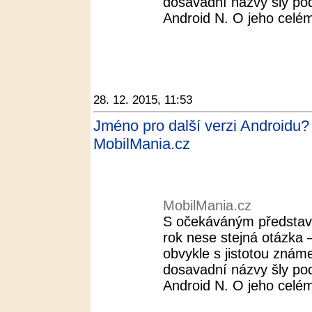
dosavadní názvy šly pod
Android N. O jeho celé
28. 12. 2015, 11:53
Jméno pro další verzi Androidu?
MobilMania.cz
MobilMania.cz
S očekáváným představ
rok nese stejná otázka 
obvykle s jistotou znám
dosavadní názvy šly pod
Android N. O jeho celé