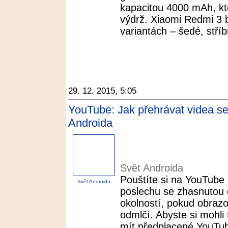
kapacitou 4000 mAh, kte
výdrž. Xiaomi Redmi 3 
variantách – šedé, stříb
29. 12. 2015, 5:05
YouTube: Jak přehrávat videa s
Androida
Svět Androida
Pouštíte si na YouTube
Svět Androida
poslechu se zhasnutou
okolností, pokud obraz
odmlčí. Abyste si mohli 
mít předplacené YouTube