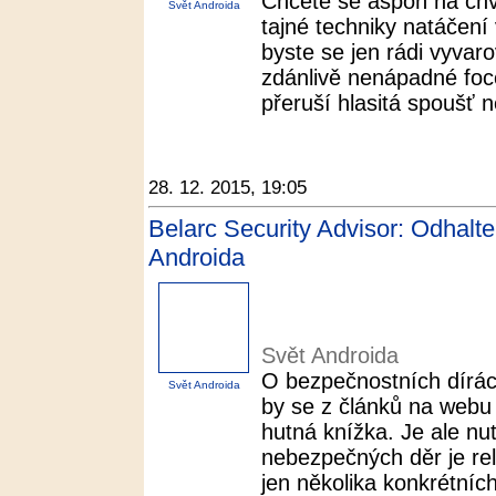
Chcete se aspoň na chví
Svět Androida
tajné techniky natáčení
byste se jen rádi vyvar
zdánlivě nenápadné foce
přeruší hlasitá spoušť n
28. 12. 2015, 19:05
Belarc Security Advisor: Odhalte
Androida
Svět Androida
O bezpečnostních dírá
Svět Androida
by se z článků na webu 
hutná knížka. Je ale nu
nebezpečných děr je rel
jen několika konkrétních