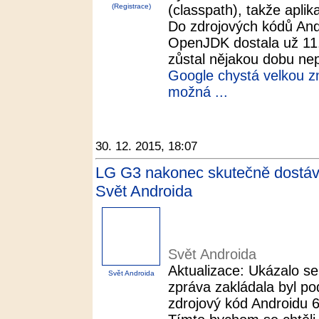
(Registrace)
(classpath), takže aplik
Do zdrojových kódů And
OpenJDK dostala už 11. 
zůstal nějakou dobu nep
Google chystá velkou z
možná ...
30. 12. 2015, 18:07
LG G3 nakonec skutečně dostáv
Svět Androida
Svět Androida
Aktualizace: Ukázalo se
Svět Androida
zpráva zakládala byl po
zdrojový kód Androidu 