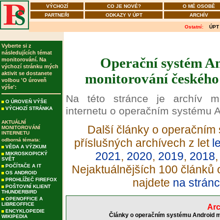
VÝCHOZÍ
CO JE NOVÉ?
O MÉ OSOBĚ
PARTNEŘI
ODKAZY V ÚPT
ARCHÍV
Ostatní:
ÚPT
Vyberte si z
následujících témat
Operační systém An
monitorování. Na
výchozí stránku mých
aktivit se dostanete
monitorování českého 
volbou 'O úroveň
výše':
Na této stránce je archív m
O ÚROVEŇ VÝŠE
internetu o operačním systému A
VÝCHOZÍ STRÁNKA
AKTUÁLNÍ
Další články o operačním 
MONITOROVÁNÍ
INTERNETU
příslušných archívech z let
l
odborná témata:
VĚDA A VÝZKUM
2021
,
2020
,
2019
,
2018
MIKROSKOPICKÝ
SVĚT
POČÍTAČE A IT
Nejaktuálnějších 100 článků
OS ANDROID
najdete
na stránc
PROHLÍŽEČ FIREFOX
POŠTOVNÍ KLIENT
THUNDERBIRD
OPENOFFICE A
LIBREOFFICE
Arc
ENCYKLOPEDIE
Články o operačním systému Android mo
WIKIPEDIA