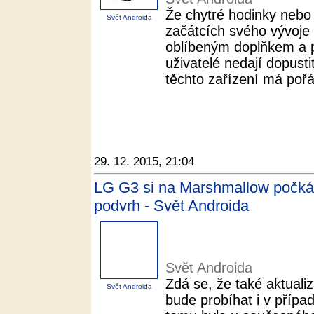
Že chytré hodinky nebo 
Svět Androida
začátcích svého vývoje 
oblíbeným doplňkem a 
uživatelé nedají dopusti
těchto zařízení má pořád
29. 12. 2015, 21:04
LG G3 si na Marshmallow počká, 
podvrh - Svět Androida
Svět Androida
Zdá se, že také aktual
Svět Androida
bude probíhat i v přípa