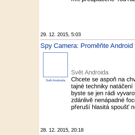
29. 12. 2015, 5:03
Spy Camera: Proměňte Android v
Svět Androida
Chcete se aspoň na chví
Svět Androida
tajné techniky natáčení
byste se jen rádi vyvar
zdánlivě nenápadné foce
přeruší hlasitá spoušť n
28. 12. 2015, 20:18