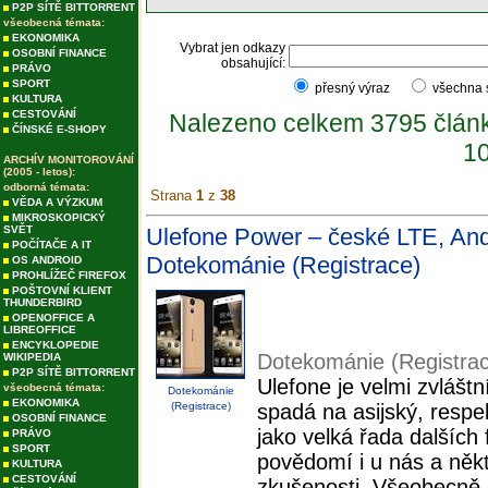
P2P SÍTĚ BITTORRENT
všeobecná témata:
EKONOMIKA
Vybrat jen odkazy
OSOBNÍ FINANCE
obsahující:
PRÁVO
SPORT
přesný výraz
všechna
KULTURA
CESTOVÁNÍ
Nalezeno celkem 3795 člán
ČÍNSKÉ E-SHOPY
10
ARCHÍV MONITOROVÁNÍ
(2005 - letos):
odborná témata:
Strana
1
z
38
VĚDA A VÝZKUM
MIKROSKOPICKÝ
SVĚT
Ulefone Power – české LTE, Andro
POČÍTAČE A IT
Dotekománie (Registrace)
OS ANDROID
PROHLÍŽEČ FIREFOX
POŠTOVNÍ KLIENT
THUNDERBIRD
OPENOFFICE A
LIBREOFFICE
ENCYKLOPEDIE
Dotekománie (Registra
WIKIPEDIA
P2P SÍTĚ BITTORRENT
Ulefone je velmi zvláštn
všeobecná témata:
Dotekománie
EKONOMIKA
(Registrace)
spadá na asijský, respe
OSOBNÍ FINANCE
jako velká řada dalších
PRÁVO
SPORT
povědomí i u nás a někte
KULTURA
CESTOVÁNÍ
zkušenosti. Všeobecně s