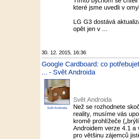
Tímto bychom se chtěli
které jsme uvedli v omyl
LG G3 dostává aktualiz
opět jen v ...
30. 12. 2015, 16:36
Google Cardboard: co potřebujet
... - Svět Androida
Svět Androida
Než se rozhodnete skoči
Svět Androida
reality, musíme vás upo
kromě prohlížeče („brýlí
Androidem verze 4.1 a 
pro většinu zájemců jis