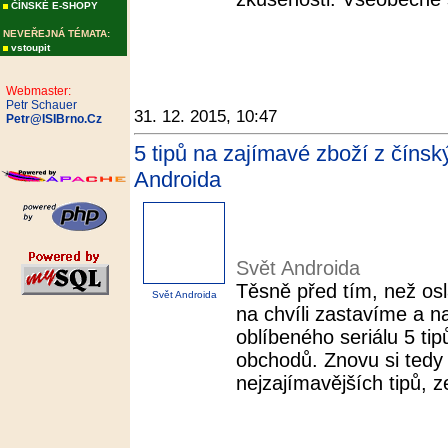
ČÍNSKÉ E-SHOPY
NEVEŘEJNÁ TÉMATA:
vstoupit
Webmaster:
Petr Schauer
31. 12. 2015, 10:47
Petr@ISIBrno.Cz
5 tipů na zajímavé zboží z číns
Androida
Svět Androida
Těsně před tím, než os
Svět Androida
na chvíli zastavíme a n
oblíbeného seriálu 5 ti
obchodů. Znovu si tedy 
nejzajímavějších tipů, z