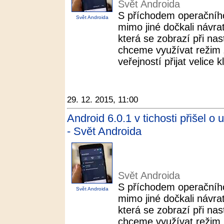
Svět Androida
S příchodem operačníh
Svět Androida
mimo jiné dočkali návra
která se zobrazí při n
chceme využívat režim „N
veřejností přijat velice k
29. 12. 2015, 11:00
Android 6.0.1 v tichosti přišel o 
- Svět Androida
Svět Androida
S příchodem operačníh
Svět Androida
mimo jiné dočkali návra
která se zobrazí při n
chceme využívat režim „N