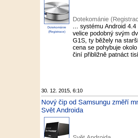
Dotekománie (Registra
... systému Android 4.4
Dotekománie
(Registrace)
velice podobný svým 
G1S, ty běžely na starš
cena se pohybuje okolo 
činí přibližně patnáct ti
30. 12. 2015, 6:10
Nový čip od Samsungu změří množ
Svět Androida
Svět Androida