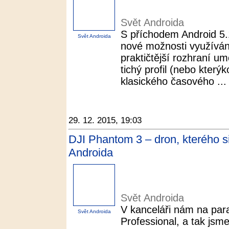
Svět Androida
S příchodem Android 5.1
Svět Androida
nové možnosti využívání 
praktičtější rozhraní u
tichý profil (nebo který
klasického časového ...
29. 12. 2015, 19:03
DJI Phantom 3 – dron, kterého si
Androida
Svět Androida
V kanceláři nám na par
Svět Androida
Professional, a tak jsm