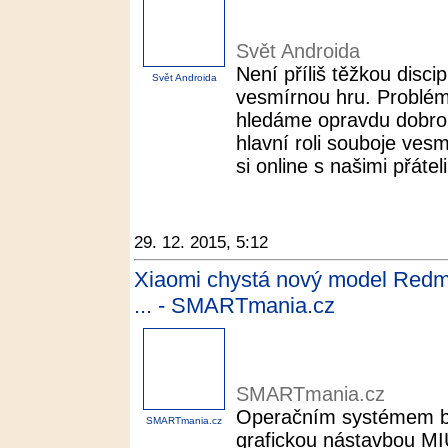
Svět Androida
Není příliš těžkou disci
Svět Androida
vesmírnou hru. Problém 
hledáme opravdu dobrou
hlavní roli souboje ves
si online s našimi přáteli
29. 12. 2015, 5:12
Xiaomi chystá nový model Redmi 
... - SMARTmania.cz
SMARTmania.cz
Operačním systémem bu
SMARTmania.cz
grafickou nástavbou MI