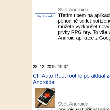
Svět Androida
Třetím tipem na aplikac
Svět Androida
pohodlně sdílet pořízen
můžete vyzkoušet nový 
prvky RPG hry. To vše v
Android aplikace z Googl
28. 12. 2015, 15:37
CF-Auto-Root rootne po aktualiza
Androida
Svět Androida
Android 6.0 přinesl sám