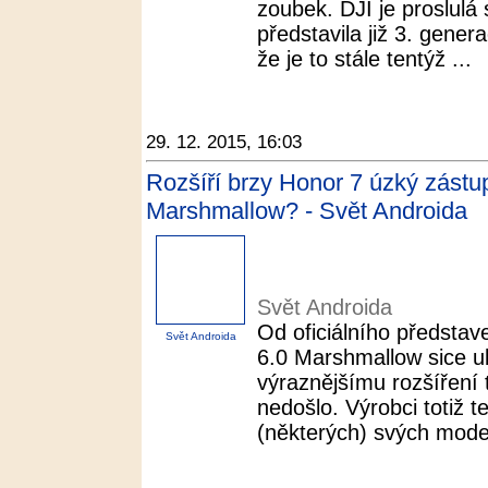
zoubek. DJI je proslul
představila již 3. gener
že je to stále tentýž ...
29. 12. 2015, 16:03
Rozšíří brzy Honor 7 úzký zástup
Marshmallow? - Svět Androida
Svět Androida
Od oficiálního předsta
Svět Androida
6.0 Marshmallow sice ubě
výraznějšímu rozšíření 
nedošlo. Výrobci totiž t
(některých) svých modelů