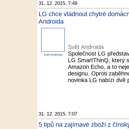
31. 12. 2015, 7:49
LG chce vládnout chytré domácn
Androida
Svět Androida
Společnost LG představ
Svět Androida
LG SmartThinQ, který 
Amazon Echo, a to nejen
designu. Oproti zaběhn
novinka LG nabízí dvě 
31. 12. 2015, 7:07
5 tipů na zajímavé zboží z číns