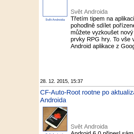
Svět Androida
Třetím tipem na aplikac
Svět Androida
pohodlně sdílet pořízen
můžete vyzkoušet nový 
prvky RPG hry. To vše v
Android aplikace z Googl
28. 12. 2015, 15:37
CF-Auto-Root rootne po aktualiza
Androida
Svět Androida
Android 6.0 přinesl sám