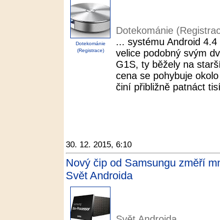
Dotekománie (Registra
... systému Android 4.4
Dotekománie
(Registrace)
velice podobný svým 
G1S, ty běžely na starš
cena se pohybuje okolo 
činí přibližně patnáct ti
30. 12. 2015, 6:10
Nový čip od Samsungu změří množ
Svět Androida
Svět Androida