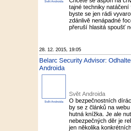
Chcete se aspoň na chví
Svět Androida
tajné techniky natáčení
byste se jen rádi vyvar
zdánlivě nenápadné foce
přeruší hlasitá spoušť n
28. 12. 2015, 19:05
Belarc Security Advisor: Odhalte
Androida
Svět Androida
O bezpečnostních dírá
Svět Androida
by se z článků na webu 
hutná knížka. Je ale nu
nebezpečných děr je rel
jen několika konkrétních