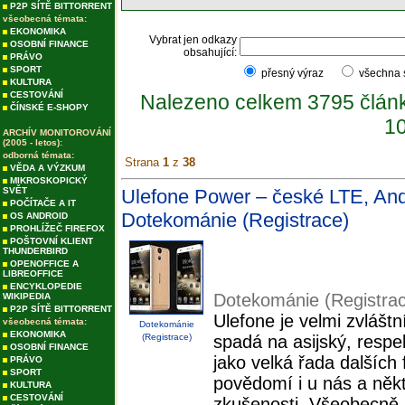
P2P SÍTĚ BITTORRENT
všeobecná témata:
EKONOMIKA
Vybrat jen odkazy
OSOBNÍ FINANCE
obsahující:
PRÁVO
SPORT
přesný výraz
všechna
KULTURA
CESTOVÁNÍ
Nalezeno celkem 3795 člán
ČÍNSKÉ E-SHOPY
10
ARCHÍV MONITOROVÁNÍ
(2005 - letos):
odborná témata:
Strana
1
z
38
VĚDA A VÝZKUM
MIKROSKOPICKÝ
SVĚT
Ulefone Power – české LTE, Andro
POČÍTAČE A IT
Dotekománie (Registrace)
OS ANDROID
PROHLÍŽEČ FIREFOX
POŠTOVNÍ KLIENT
THUNDERBIRD
OPENOFFICE A
LIBREOFFICE
ENCYKLOPEDIE
Dotekománie (Registra
WIKIPEDIA
P2P SÍTĚ BITTORRENT
Ulefone je velmi zvláštn
všeobecná témata:
Dotekománie
EKONOMIKA
(Registrace)
spadá na asijský, respe
OSOBNÍ FINANCE
jako velká řada dalších
PRÁVO
SPORT
povědomí i u nás a někte
KULTURA
CESTOVÁNÍ
zkušenosti. Všeobecně s