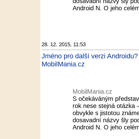
dosavadní názvy šly pod
Android N. O jeho celé
28. 12. 2015, 11:53
Jméno pro další verzi Androidu?
MobilMania.cz
MobilMania.cz
S očekáváným představ
rok nese stejná otázka 
obvykle s jistotou znám
dosavadní názvy šly pod
Android N. O jeho celé