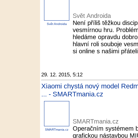
Svět Androida
Není příliš těžkou disci
Svět Androida
vesmírnou hru. Problém 
hledáme opravdu dobrou
hlavní roli souboje ves
si online s našimi přáteli
29. 12. 2015, 5:12
Xiaomi chystá nový model Redmi 
... - SMARTmania.cz
SMARTmania.cz
Operačním systémem bu
SMARTmania.cz
grafickou nástavbou MI