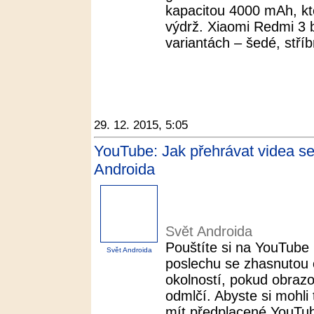
kapacitou 4000 mAh, kte
výdrž. Xiaomi Redmi 3 
variantách – šedé, stříb
29. 12. 2015, 5:05
YouTube: Jak přehrávat videa s
Androida
Svět Androida
Pouštíte si na YouTube
Svět Androida
poslechu se zhasnutou
okolností, pokud obraz
odmlčí. Abyste si mohli 
mít předplacené YouTube