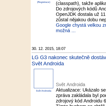
(Registrace)
(classpath), takže aplik
Do zdrojových kódů And
OpenJDK dostala už 11. 
zůstal nějakou dobu nep
Google chystá velkou z
možná ...
30. 12. 2015, 18:07
LG G3 nakonec skutečně dostáv
Svět Androida
Svět Androida
Aktualizace: Ukázalo se
Svět Androida
zpráva zakládala byl po
zdrojový kód Androidu 