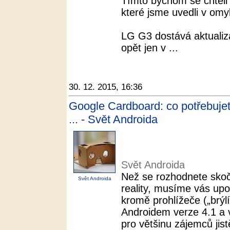
Tímto bychom se chtěli
které jsme uvedli v omyl
LG G3 dostává aktualiz
opět jen v ...
30. 12. 2015, 16:36
Google Cardboard: co potřebujet
... - Svět Androida
Svět Androida
Než se rozhodnete skoči
Svět Androida
reality, musíme vás upo
kromě prohlížeče („brýlí
Androidem verze 4.1 a 
pro většinu zájemců jis