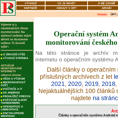
VÝCHOZÍ
CO JE NOVÉ?
O MÉ OSOBĚ
PARTNEŘI
ODKAZY V ÚPT
ARCHÍV
Ostatní:
ÚPT
Vyberte si z
následujících témat
Operační systém An
monitorování. Na
výchozí stránku mých
aktivit se dostanete
monitorování českého 
volbou 'O úroveň
výše':
Na této stránce je archív m
O ÚROVEŇ VÝŠE
internetu o operačním systému A
VÝCHOZÍ STRÁNKA
AKTUÁLNÍ
Další články o operačním 
MONITOROVÁNÍ
INTERNETU
příslušných archívech z let
l
odborná témata:
VĚDA A VÝZKUM
2021
,
2020
,
2019
,
2018
MIKROSKOPICKÝ
SVĚT
POČÍTAČE A IT
Nejaktuálnějších 100 článků
OS ANDROID
najdete
na stránc
PROHLÍŽEČ FIREFOX
POŠTOVNÍ KLIENT
THUNDERBIRD
OPENOFFICE A
LIBREOFFICE
Arc
ENCYKLOPEDIE
Články o operačním systému Android mo
WIKIPEDIA