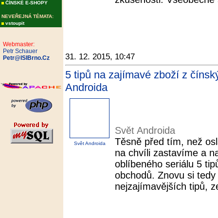
ČÍNSKÉ E-SHOPY
NEVEŘEJNÁ TÉMATA:
vstoupit
Webmaster:
Petr Schauer
31. 12. 2015, 10:47
Petr@ISIBrno.Cz
5 tipů na zajímavé zboží z číns
Androida
Svět Androida
Těsně před tím, než os
Svět Androida
na chvíli zastavíme a n
oblíbeného seriálu 5 ti
obchodů. Znovu si tedy 
nejzajímavějších tipů, z