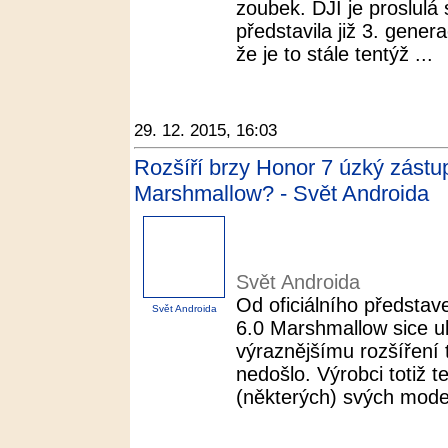
zoubek. DJI je proslul
představila již 3. gener
že je to stále tentýž ...
29. 12. 2015, 16:03
Rozšíří brzy Honor 7 úzký zástup
Marshmallow? - Svět Androida
Svět Androida
Od oficiálního předsta
Svět Androida
6.0 Marshmallow sice ubě
výraznějšímu rozšíření 
nedošlo. Výrobci totiž t
(některých) svých modelů