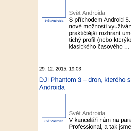
Svět Androida
S příchodem Android 5.1
Svět Androida
nové možnosti využívání 
praktičtější rozhraní u
tichý profil (nebo který
klasického časového ...
29. 12. 2015, 19:03
DJI Phantom 3 – dron, kterého si
Androida
Svět Androida
V kanceláři nám na par
Svět Androida
Professional, a tak jsm