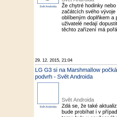
Že chytré hodinky nebo 
Svět Androida
začátcích svého vývoje 
oblíbeným doplňkem a 
uživatelé nedají dopusti
těchto zařízení má pořád
29. 12. 2015, 21:04
LG G3 si na Marshmallow počká, 
podvrh - Svět Androida
Svět Androida
Zdá se, že také aktual
Svět Androida
bude probíhat i v přípa