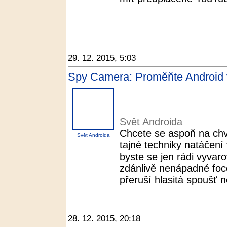
29. 12. 2015, 5:03
Spy Camera: Proměňte Android v
Svět Androida
Chcete se aspoň na chví
Svět Androida
tajné techniky natáčení
byste se jen rádi vyvar
zdánlivě nenápadné foce
přeruší hlasitá spoušť n
28. 12. 2015, 20:18