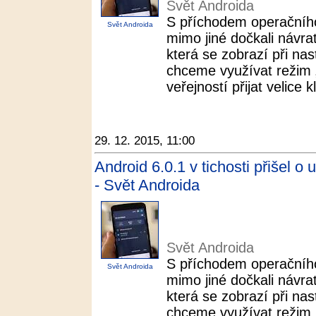
Svět Androida
S příchodem operačníh
Svět Androida
mimo jiné dočkali návra
která se zobrazí při n
chceme využívat režim „N
veřejností přijat velice k
29. 12. 2015, 11:00
Android 6.0.1 v tichosti přišel o 
- Svět Androida
Svět Androida
S příchodem operačníh
Svět Androida
mimo jiné dočkali návra
která se zobrazí při n
chceme využívat režim „N