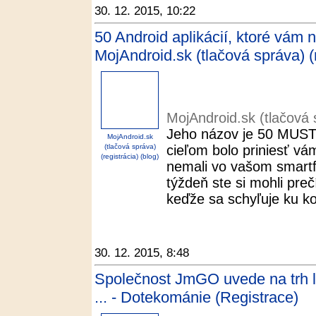
30. 12. 2015, 10:22
50 Android aplikácií, ktoré vám 
MojAndroid.sk (tlačová správa) (r
MojAndroid.sk (tlačová s
Jeho názov je 50 MUST 
MojAndroid.sk
(tlačová správa)
cieľom bolo priniesť vá
(registrácia) (blog)
nemali vo vašom smartf
týždeň ste si mohli prečí
keďže sa schyľuje ku ko
30. 12. 2015, 8:48
Společnost JmGO uvede na trh lu
... - Dotekománie (Registrace)