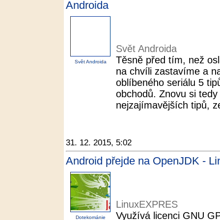
Androida
Svět Androida
Těsně před tím, než os
Svět Androida
na chvíli zastavíme a n
oblíbeného seriálu 5 ti
obchodů. Znovu si tedy 
nejzajímavějších tipů, z
31. 12. 2015, 5:02
Android přejde na OpenJDK - 
LinuxEXPRES
Využívá licenci GNU GP
Dotekománie