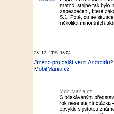
Svět Androida
metod, stejně tak bylo
zabezpečení, které za
5.1. Poté, co se situace
několika minoritních akt
28. 12. 2015, 13:04
Jméno pro další verzi Androidu?
MobilMania.cz
MobilMania.cz
S očekáváným představ
rok nese stejná otázka 
obvykle s jistotou znám