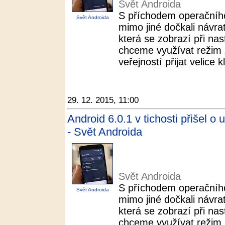
Svět Androida
S příchodem operačníh
Svět Androida
mimo jiné dočkali návra
která se zobrazí při n
chceme využívat režim „N
veřejností přijat velice k
29. 12. 2015, 11:00
Android 6.0.1 v tichosti přišel o 
- Svět Androida
Svět Androida
S příchodem operačníh
Svět Androida
mimo jiné dočkali návra
která se zobrazí při n
chceme využívat režim „N