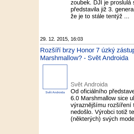
zoubek. DJI je proslul
představila již 3. gener
že je to stále tentýž ...
29. 12. 2015, 16:03
Rozšíří brzy Honor 7 úzký zástup
Marshmallow? - Svět Androida
Svět Androida
Od oficiálního předsta
Svět Androida
6.0 Marshmallow sice ubě
výraznějšímu rozšíření 
nedošlo. Výrobci totiž t
(některých) svých modelů