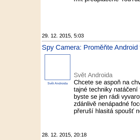
29. 12. 2015, 5:03
Spy Camera: Proměňte Android v
Svět Androida
Chcete se aspoň na chví
Svět Androida
tajné techniky natáčení
byste se jen rádi vyvar
zdánlivě nenápadné foce
přeruší hlasitá spoušť n
28. 12. 2015, 20:18