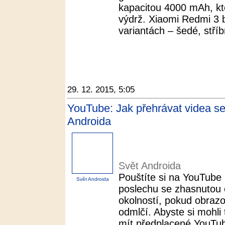
kapacitou 4000 mAh, kte
výdrž. Xiaomi Redmi 3 
variantách – šedé, stříb
29. 12. 2015, 5:05
YouTube: Jak přehrávat videa s
Androida
Svět Androida
Pouštíte si na YouTube
Svět Androida
poslechu se zhasnutou
okolností, pokud obraz
odmlčí. Abyste si mohli 
mít předplacené YouTube