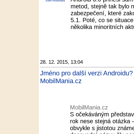
Svět Androida
metod, stejně tak bylo
zabezpečení, které za
5.1. Poté, co se situace
několika minoritních akt
28. 12. 2015, 13:04
Jméno pro další verzi Androidu?
MobilMania.cz
MobilMania.cz
S očekáváným představ
rok nese stejná otázka 
obvykle s jistotou znám