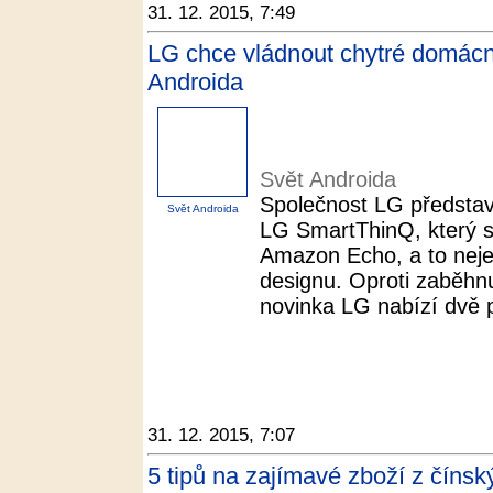
31. 12. 2015, 7:49
LG chce vládnout chytré domácn
Androida
Svět Androida
Společnost LG představ
Svět Androida
LG SmartThinQ, který 
Amazon Echo, a to nejen
designu. Oproti zaběhn
novinka LG nabízí dvě 
31. 12. 2015, 7:07
5 tipů na zajímavé zboží z číns