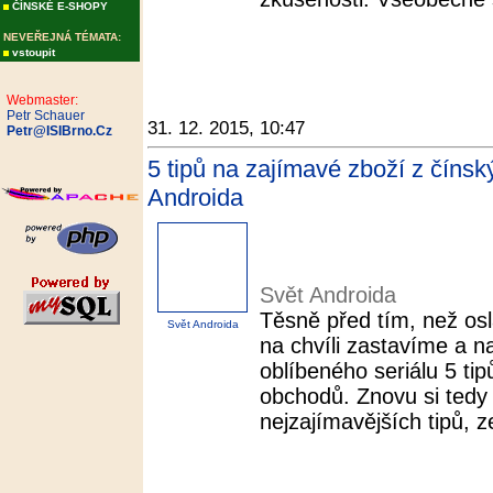
ČÍNSKÉ E-SHOPY
NEVEŘEJNÁ TÉMATA:
vstoupit
Webmaster:
Petr Schauer
31. 12. 2015, 10:47
Petr@ISIBrno.Cz
5 tipů na zajímavé zboží z číns
Androida
Svět Androida
Těsně před tím, než os
Svět Androida
na chvíli zastavíme a n
oblíbeného seriálu 5 ti
obchodů. Znovu si tedy 
nejzajímavějších tipů, z