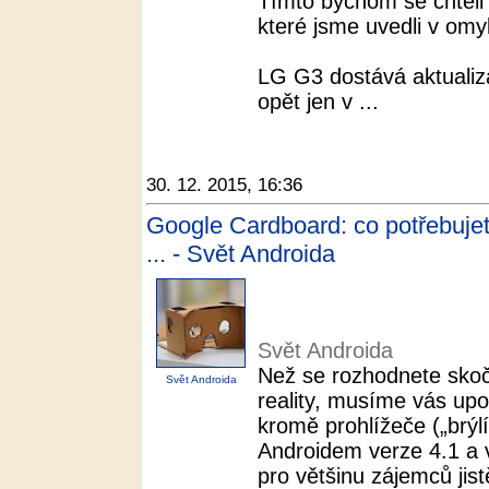
Tímto bychom se chtěli
které jsme uvedli v omyl
LG G3 dostává aktualiz
opět jen v ...
30. 12. 2015, 16:36
Google Cardboard: co potřebujet
... - Svět Androida
Svět Androida
Než se rozhodnete skoči
Svět Androida
reality, musíme vás upo
kromě prohlížeče („brýlí
Androidem verze 4.1 a 
pro většinu zájemců jis