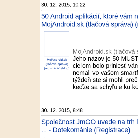
30. 12. 2015, 10:22
50 Android aplikácií, ktoré vám 
MojAndroid.sk (tlačová správa) (r
MojAndroid.sk (tlačová s
Jeho názov je 50 MUST 
MojAndroid.sk
(tlačová správa)
cieľom bolo priniesť vá
(registrácia) (blog)
nemali vo vašom smartf
týždeň ste si mohli prečí
keďže sa schyľuje ku ko
30. 12. 2015, 8:48
Společnost JmGO uvede na trh lu
... - Dotekománie (Registrace)