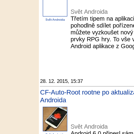
Svět Androida
Třetím tipem na aplikac
Svět Androida
pohodlně sdílet pořízen
můžete vyzkoušet nový 
prvky RPG hry. To vše v
Android aplikace z Googl
28. 12. 2015, 15:37
CF-Auto-Root rootne po aktualiza
Androida
Svět Androida
Android 6.0 přinesl sám