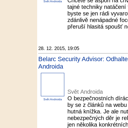
Chcete se aspoň na chví
Svět Androida
tajné techniky natáčení
byste se jen rádi vyvar
zdánlivě nenápadné foce
přeruší hlasitá spoušť n
28. 12. 2015, 19:05
Belarc Security Advisor: Odhalte
Androida
Svět Androida
O bezpečnostních dírá
Svět Androida
by se z článků na webu 
hutná knížka. Je ale nu
nebezpečných děr je rel
jen několika konkrétních