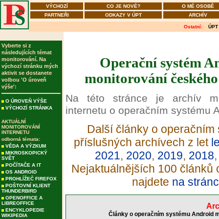
VÝCHOZÍ
CO JE NOVÉ?
O MÉ OSOBĚ
PARTNEŘI
ODKAZY V ÚPT
ARCHÍV
Ostatní:
ÚPT
Vyberte si z
následujících témat
Operační systém An
monitorování. Na
výchozí stránku mých
aktivit se dostanete
monitorování českého 
volbou 'O úroveň
výše':
Na této stránce je archív m
O ÚROVEŇ VÝŠE
internetu o operačním systému A
VÝCHOZÍ STRÁNKA
AKTUÁLNÍ
Další články o operačním 
MONITOROVÁNÍ
INTERNETU
příslušných archívech z let
l
odborná témata:
VĚDA A VÝZKUM
2021
,
2020
,
2019
,
2018
MIKROSKOPICKÝ
SVĚT
POČÍTAČE A IT
Nejaktuálnějších 100 článků
OS ANDROID
najdete
na stránc
PROHLÍŽEČ FIREFOX
POŠTOVNÍ KLIENT
THUNDERBIRD
OPENOFFICE A
LIBREOFFICE
Arc
ENCYKLOPEDIE
Články o operačním systému Android mo
WIKIPEDIA