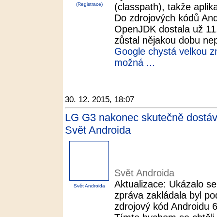
(Registrace)
(classpath), takže aplik
Do zdrojových kódů And
OpenJDK dostala už 11. 
zůstal nějakou dobu nep
Google chystá velkou z
možná ...
30. 12. 2015, 18:07
LG G3 nakonec skutečně dostáv
Svět Androida
Svět Androida
Aktualizace: Ukázalo se
Svět Androida
zpráva zakládala byl po
zdrojový kód Androidu 