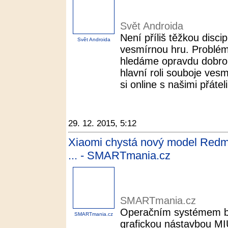
Svět Androida
Není příliš těžkou disci
Svět Androida
vesmírnou hru. Problém 
hledáme opravdu dobrou
hlavní roli souboje ves
si online s našimi přáteli
29. 12. 2015, 5:12
Xiaomi chystá nový model Redmi 
... - SMARTmania.cz
SMARTmania.cz
Operačním systémem bu
SMARTmania.cz
grafickou nástavbou MI