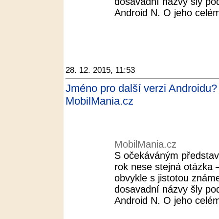
dosavadní názvy šly pod
Android N. O jeho celé
28. 12. 2015, 11:53
Jméno pro další verzi Androidu?
MobilMania.cz
MobilMania.cz
S očekáváným představ
rok nese stejná otázka 
obvykle s jistotou znám
dosavadní názvy šly pod
Android N. O jeho celé