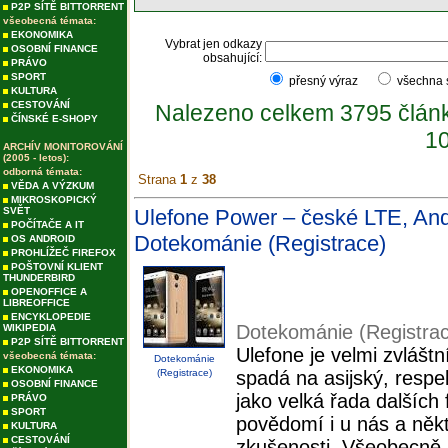
P2P SÍTĚ BITTORRENT
všeobecná témata:
EKONOMIKA
Vybrat jen odkazy
OSOBNÍ FINANCE
obsahující:
PRÁVO
SPORT
přesný výraz
všechna
KULTURA
CESTOVÁNÍ
Nalezeno celkem 3795 člán
ČÍNSKÉ E-SHOPY
10
ARCHÍV MONITOROVÁNÍ
(2005 - letos):
odborná témata:
Strana
1
z
38
VĚDA A VÝZKUM
MIKROSKOPICKÝ
SVĚT
Ulefone Power – české LTE, Andro
POČÍTAČE A IT
Dotekománie (Registrace)
OS ANDROID
PROHLÍŽEČ FIREFOX
POŠTOVNÍ KLIENT
THUNDERBIRD
OPENOFFICE A
LIBREOFFICE
ENCYKLOPEDIE
Dotekománie (Registra
WIKIPEDIA
P2P SÍTĚ BITTORRENT
Ulefone je velmi zvláštn
všeobecná témata:
Dotekománie
EKONOMIKA
(Registrace)
spadá na asijský, respe
OSOBNÍ FINANCE
jako velká řada dalších
PRÁVO
SPORT
povědomí i u nás a někte
KULTURA
CESTOVÁNÍ
zkušenosti. Všeobecně s