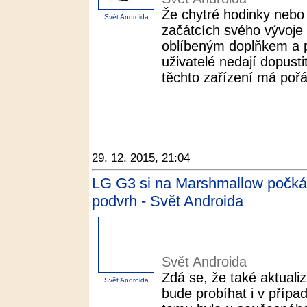
Že chytré hodinky nebo 
Svět Androida
začátcích svého vývoje 
oblíbeným doplňkem a 
uživatelé nedají dopusti
těchto zařízení má pořád
29. 12. 2015, 21:04
LG G3 si na Marshmallow počká, 
podvrh - Svět Androida
Svět Androida
Zdá se, že také aktual
Svět Androida
bude probíhat i v přípa