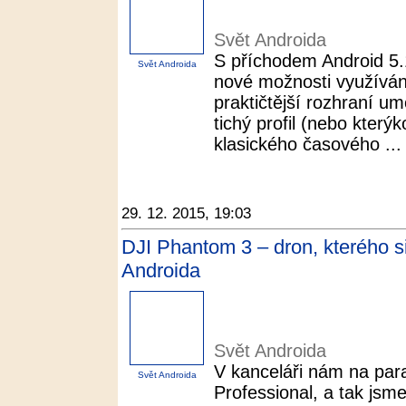
Svět Androida
S příchodem Android 5.1
Svět Androida
nové možnosti využívání 
praktičtější rozhraní u
tichý profil (nebo který
klasického časového ...
29. 12. 2015, 19:03
DJI Phantom 3 – dron, kterého si
Androida
Svět Androida
V kanceláři nám na par
Svět Androida
Professional, a tak jsm