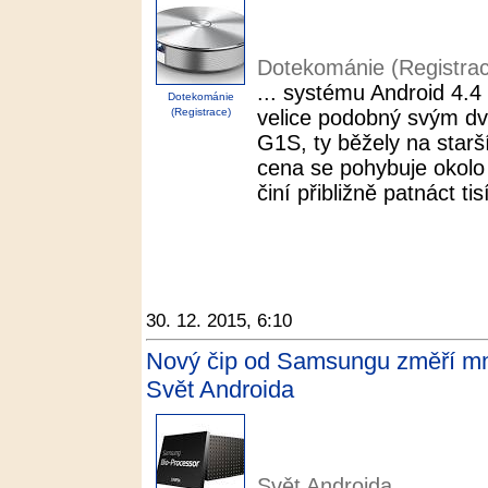
Dotekománie (Registra
... systému Android 4.4
Dotekománie
(Registrace)
velice podobný svým 
G1S, ty běžely na starš
cena se pohybuje okolo 
činí přibližně patnáct ti
30. 12. 2015, 6:10
Nový čip od Samsungu změří množ
Svět Androida
Svět Androida