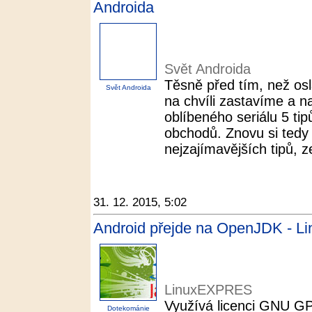
Androida
Svět Androida
Těsně před tím, než os
Svět Androida
na chvíli zastavíme a n
oblíbeného seriálu 5 ti
obchodů. Znovu si tedy 
nejzajímavějších tipů, z
31. 12. 2015, 5:02
Android přejde na OpenJDK - 
LinuxEXPRES
Využívá licenci GNU GP
Dotekománie