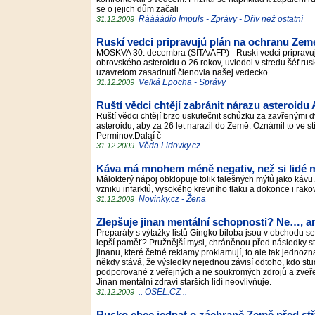
se o jejich dům začali
Ráááádio Impuls - Zprávy - Dřív než ostatní
31.12.2009
Ruskí vedci pripravujú plán na ochranu Zem
MOSKVA 30. decembra (SITA/AFP) - Ruskí vedci priprav
obrovského asteroidu o 26 rokov, uviedol v stredu šéf ru
uzavretom zasadnutí členovia našej vedecko
Veľká Epocha - Správy
31.12.2009
Ruští vědci chtějí zabránit nárazu asteroid
Ruští vědci chtějí brzo uskutečnit schůzku za zavřenými d
asteroidu, aby za 26 let narazil do Země. Oznámil to ve st
Perminov.Daląí č
Věda Lidovky.cz
31.12.2009
Káva má mnohem méně negativ, než si lidé m
Málokterý nápoj obklopuje tolik falešných mýtů jako kávu. V
vzniku infarktů, vysokého krevního tlaku a dokonce i ra
Novinky.cz - Žena
31.12.2009
Zlepšuje jinan mentální schopnosti? Ne…, 
Preparáty s výtažky listů Gingko biloba jsou v obchodu s
lepší paměť? Pružnější mysl, chráněnou před následky s
jinanu, které četné reklamy proklamují, to ale tak jedn
někdy stává, že výsledky nejednou závisí odtoho, kdo stu
podporované z veřejných a ne soukromých zdrojů a zveř
Jinan mentální zdraví starších lidí neovlivňuje.
:: OSEL.CZ ::
31.12.2009