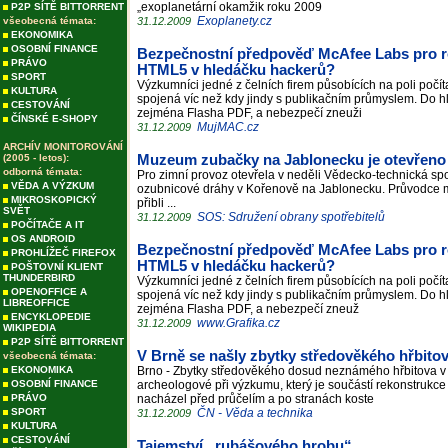
„exoplanetární okamžik roku 2009
P2P SÍTĚ BITTORRENT
Exoplanety.cz
všeobecná témata:
31.12.2009
EKONOMIKA
OSOBNÍ FINANCE
Bezpečnostní předpověď McAfee Labs pro rok
PRÁVO
HTML5 v hledáčku hackerů?
SPORT
Výzkumníci jedné z čelních firem působících na poli počít
KULTURA
spojená víc než kdy jindy s publikačním průmyslem. Do h
CESTOVÁNÍ
zejména Flasha PDF, a nebezpečí zneuži
ČÍNSKÉ E-SHOPY
MujMAC.cz
31.12.2009
ARCHÍV MONITOROVÁNÍ
(2005 - letos):
Muzeum zubačky na Jablonecku je otevřeno
odborná témata:
Pro zimní provoz otevřela v neděli Vědecko-technická s
VĚDA A VÝZKUM
ozubnicové dráhy v Kořenově na Jablonecku. Průvodce 
MIKROSKOPICKÝ
přibli ...
SVĚT
SOS: Sdružení obrany spotřebitelů
31.12.2009
POČÍTAČE A IT
OS ANDROID
Bezpečnostní předpověď McAfee Labs pro rok
PROHLÍŽEČ FIREFOX
HTML5 v hledáčku hackerů?
POŠTOVNÍ KLIENT
THUNDERBIRD
Výzkumníci jedné z čelních firem působících na poli počít
OPENOFFICE A
spojená víc než kdy jindy s publikačním průmyslem. Do h
LIBREOFFICE
zejména Flasha PDF, a nebezpečí zneuž
ENCYKLOPEDIE
www.Grafika.cz
31.12.2009
WIKIPEDIA
P2P SÍTĚ BITTORRENT
V Brně se našly zbytky středověkého hřbito
všeobecná témata:
EKONOMIKA
Brno - Zbytky středověkého dosud neznámého hřbitova v c
OSOBNÍ FINANCE
archeologové při výzkumu, který je součástí rekonstrukc
PRÁVO
nacházel před průčelím a po stranách koste
SPORT
ČN - Věda a technika
31.12.2009
KULTURA
CESTOVÁNÍ
Tajemství „rubášového hrobu“