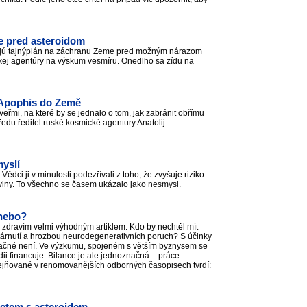
e pred asteroidom
ujú tajnýplán na záchranu Zeme pred možným nárazom
skej agentúry na výskum vesmíru. Onedlho sa zídu na
u Apophis do Země
veřmi, na které by se jednalo o tom, jak zabránit obřímu
ředu ředitel ruské kosmické agentury Anatolij
yslí
ědci ji v minulosti podezřívali z toho, že zvyšuje riziko
koviny. To všechno se časem ukázalo jako nesmysl.
anebo?
e zdravím velmi výhodným artiklem. Kdo by nechtěl mít
tárnutí a hrozbou neurodegenerativních poruch? S účinky
označné není. Ve výzkumu, spojeném s větším byznysem se
dii financuje. Bilance je ale jednoznačná – práce
ejňované v renomovanějších odborných časopisech tvrdí: