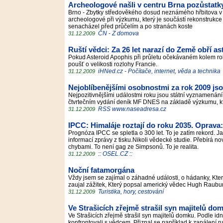
Archeologové našli v centru Brna pozůstatk
Brno - Zbytky středověkého dosud neznámého hřbitova v c
archeologové při výzkumu, který je součástí rekonstrukc
senacházel před průčelím a po stranách koste
ČN - Z domova
31.12.2009
Ruští vědci: Za 26 let narazí do Země obří a
Pokud Asteroid Apophis při průletu očekávaném kolem rok
poušť o velikosti rozlohy Francie.
iHNed.cz - Počítače, internet, věda a technika
31.12.2009
Nejoblíbenějšími osobnostmi za rok 2009 jso
Nejpozitivnějšími událostmi roku jsou státní vyznamenání
čtvrtečním vydání deník MF DNES na základě výzkumu, k
RSS www.naseadresa.cz
31.12.2009
IPCC: Himaláje roztají do roku 2035. Oprava
Prognóza IPCC se spletla o 300 let. To je zatím rekord. J
informací zprávy z tisku.Nikoli vědecké studie. Přebírá no
chybami. To není gag ze Simpsonů. To je realita.
:: OSEL.CZ ::
31.12.2009
Noční fatamorgána
Vždy jsem se zajímal o záhadné události, o hádanky, Které
zaujal zážitek, Který popsal americký vědec Hugh Raubur
Turistika, hory, cestování
31.12.2009
Ve Strašicích zřejmě strašil syn majitelů do
Ve Strašicích zřejmě strašil syn majitelů domku. Podle idn
konfrontovali s vědcem. Přiznal se například k zapálení ru