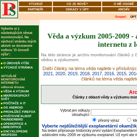
VÝCHOZÍ
CO JE NOVÉ?
O MÉ OSOBĚ
PARTNEŘI
ODKAZY V ÚPT
ARCHÍV
Ostatní:
ÚPT
Vyberte si z
následujících témat
Věda a výzkum 2005-2009 - 
monitorování. Na
výchozí stránku mých
internetu z 
aktivit se dostanete
volbou 'O úroveň
výše':
Na této stránce je archív monitorování článků z č
vědou a výzkumem.
O ÚROVEŇ VÝŠE
VÝCHOZÍ STRÁNKA
Další články na téma věda najdete v příslušnýc
2021
,
2020
,
2019
,
2018
,
2017
,
2016
,
2015
,
201
AKTUÁLNÍ
článků na téma věda najde
MONITOROVÁNÍ
INTERNETU
odborná témata:
VĚDA A VÝZKUM
Arc
MIKROSKOPICKÝ
Články z oblasti vědy a výzkumu mon
SVĚT
POČÍTAČE A IT
OS ANDROID
Vybrat jen odkazy
PROHLÍŽEČ FIREFOX
obsahující:
POŠTOVNÍ KLIENT
THUNDERBIRD
přesný výraz
kt
OPENOFFICE A
Vyberte nejdůležitější exoplanetární okamži
LIBREOFFICE
Na leden připravuje historicky první vydání Exoplanetárn
ENCYKLOPEDIE
událostmi roku 2009 ve výzkumu exoplanet. Už nyní ale mů
WIKIPEDIA