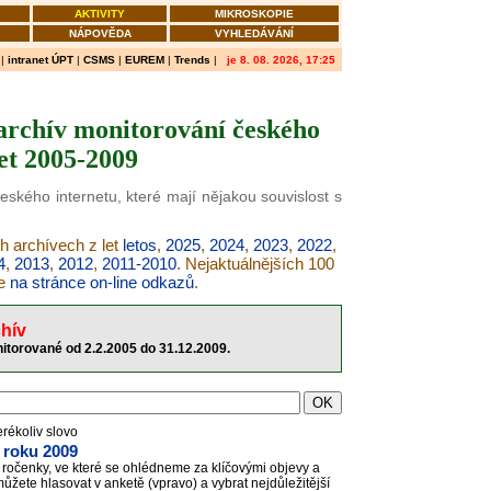
AKTIVITY
MIKROSKOPIE
NÁPOVĚDA
VYHLEDÁVÁNÍ
|
intranet ÚPT
|
CSMS
|
EUREM
|
Trends
|
je 8. 08. 2026, 17:25
archív monitorování českého
let 2005-2009
eského internetu, které mají nějakou souvislost s
h archívech z let
letos
,
2025
,
2024
,
2023
,
2022
,
4
,
2013
,
2012
,
2011-2010
. Nejaktuálnějších 100
te
na stránce on-line odkazů
.
hív
itorované od 2.2.2005 do 31.12.2009.
erékoliv slovo
k roku 2009
í ročenky, ve které se ohlédneme za klíčovými objevy a
žete hlasovat v anketě (vpravo) a vybrat nejdůležitější