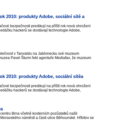
 2010: produkty Adobe, sociální sítě a
ačové bezpečnosti predikují na příští rok nová ohrožení
ledáčku hackerů se dostávají technologie Adobe,
polečnost v Tanvaldu na Jablonecku své muzeum
muzea Pavel Šturm řekl agentuře Mediafax, že muzeum
 2010: produkty Adobe, sociální sítěa
ačové bezpečnosti predikují na příští rok nová ohrožení
ledáčku hackerů se dostávají technologie Adobe,
va
entru Brna včetně kosterních pozůstatků našli
e Moravského náměstí a části ulice Běhounské. Hřbitov se