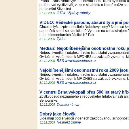
Praha – Britštívědci vyvinuli novou látku, která by mohla
potřebovat vystřízlivět, vezme si tabletu a klidně může sed
pro letošní Silvestrst
ČT24 - Zprávy rubriky
31.12.2009
VIDEO: Vědecké parodie, absurdity a jiné po
Chcete slyšet zpívat nositele Nobelovy ceny? Nebo se ško
papoušek spletl se samičkou? Vydatse na cestu strojem ča
rap o elementárních částicích? Pak
Týden
31.12.2009
Median: Nejoblíbenějšími osobnostmi roku j
Nejpozitivnějšími událostmi roku jsou státní vyznamenání
čtvrtečním vydání deník MFDNES na základě výzkumu, kt
RSS www.naseadresa.cz
31.12.2009
Nejoblíbenějšími osobnostmi roku 2009 jsou 
Nejpozitivnějšími událostmi roku jsou státní vyznamenání
čtvrtečním vydání deník MF DNES na základě výzkumu, k
RSS www.naseadresa.cz
31.12.2009
V centru Brna vykopali přes 500 let starý hřb
Zbytkydosud neznámého středověkého hřbitova našli arc
Běhounské.
Domácí - tn.cz
31.12.2009
Dobrý jako člověk
Lidé mají podle vědců v genech zakódovanou schopnost c
Respekt Online
31.12.2009