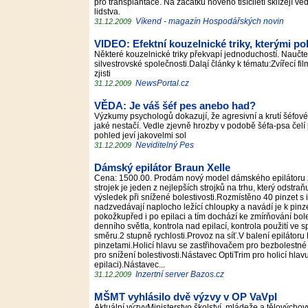
pro transplantace. Na začátku nového tisíciletí sklízejí 
lidstva.
Víkend - magazín Hospodářských novin
31.12.2009
VIDEO: Efektní kouzelnické triky, kterými pob
Některé kouzelnické triky překvapí jednoduchostí. Naučt
silvestrovské společnosti.Daląí články k tématu:Zvířecí 
zjisti
NewsPortal.cz
31.12.2009
VĚDA: Je váš šéf pes anebo had?
Výzkumy psychologů dokazují, že agresivní a krutí šéfové s
jaké nestačí. Vedle zjevně hrozby v podobě šéfa-psa čelí pr
pohled jeví jakovelmi sol
Neviditelný Pes
31.12.2009
Dámský epilátor Braun Xelle
Cena: 1500.00. Prodám nový model dámského epilátoru 
strojek je jeden z nejlepších strojků na trhu, který odstr
výsledek při snížené bolestivosti.Rozmístěno 40 pinzet s i
nadzvedávají naplocho ležící chloupky a navádí je k pin
pokožkupřed i po epilaci a tím dochází ke zmírňování bol
denního světla, kontrola nad epilací, kontrola použití ve
směru.2 stupně rychlosti.Provoz na síť.V balení epilátor
pinzetami.Holicí hlavu se zastřihovačem pro bezbolestné 
pro snížení bolestivosti.Nástavec OptiTrim pro holicí hlav
epilaci).Nástavec...
Inzertní server Bazos.cz
31.12.2009
MŠMT vyhlásilo dvě výzvy v OP VaVpI
Aktuální výzvyMinisterstvo školství, mládeže a tělových