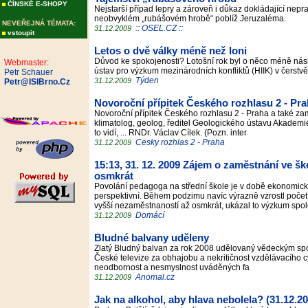
ČÍNSKÉ E-SHOPY
Nejstarší případ lepry a zároveň i důkaz dokládající neprav
neobvyklém „rubášovém hrobě“ poblíž Jeruzaléma.
NEVEŘEJNÁ TÉMATA:
:: OSEL.CZ ::
31.12.2009
vstoupit
Letos o dvě války méně než loni
Důvod ke spokojenosti? Lotošní rok byl o něco méně nás
Webmaster:
ústav pro výzkum mezinárodních konfliktů (HIIK) v čerst
Petr Schauer
Týden
31.12.2009
Petr@ISIBrno.Cz
Novoroční přípitek Českého rozhlasu 2 - Prah
Novoroční přípitek Českého rozhlasu 2 - Praha a také z
klimatolog, geolog, ředitel Geologického ústavu Akadem
to vidí, ... RNDr. Václav Cílek. (Pozn. inter
Cesky rozhlas 2 - Praha
31.12.2009
15:13, 31. 12. 2009 Zájem o zaměstnání ve šk
osmkrát
Povolání pedagoga na střední škole je v době ekonomické
perspektivní. Během podzimu navíc výrazně vzrostl počet
vyšší nezaměstnaností až osmkrát, ukázal to výzkum sp
Domácí
31.12.2009
Bludné balvany uděleny
Zlatý Bludný balvan za rok 2008 udělovaný vědeckým spol
České televize za obhajobu a nekritičnost vzdělávacího 
neodbornost a nesmyslnost uváděných fa
Anomal.cz
31.12.2009
Jak na alkohol, aby hlava nebolela? (31.12.20