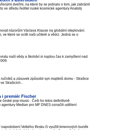
řetem s asteroidem
vřenými dveřmi, na které by se jednalo o tom, jak zabránit
to ve středu ředitel ruské kosmické agentury Anatolij
novat názorům Václava Klause na globální oteplování.
ve které se ocitli naši učitelé a vědci. Jedná se o
ozvratu naší vědy a školství si najdou čas k zamyšlení nad
 2009.
 ručníků a zásuvek způsobil syn majitelů domu - Strašice
ve Strašicích...
 i premiér Fischer
 české pop-music . Češi ho letos definitivně
kumu agentury Median pro MF DNES označili udělení
í napodobení Velkého třesku či využití kmenových buněk