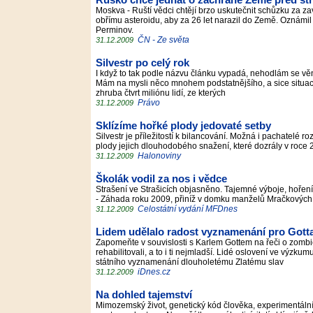
Rusko chce jednat o záchraně Země před st
Moskva - Ruští vědci chtějí brzo uskutečnit schůzku za za
obřímu asteroidu, aby za 26 let narazil do Země. Oznámil 
Perminov.
ČN - Ze světa
31.12.2009
Silvestr po celý rok
I když to tak podle názvu článku vypadá, nehodlám se vě
Mám na mysli něco mnohem podstatnějšího, a sice situaci, 
zhruba čtvrt miliónu lidí, ze kterých
Právo
31.12.2009
Sklízíme hořké plody jedovaté setby
Silvestr je příležitostí k bilancování. Možná i pachatelé r
plody jejich dlouhodobého snažení, které dozrály v roce
Halonoviny
31.12.2009
Školák vodil za nos i vědce
Strašení ve Strašicích objasněno. Tajemné výboje, hoření
- Záhada roku 2009, přiníž v domku manželů Mračkových 
Celostátní vydání MFDnes
31.12.2009
Lidem udělalo radost vyznamenání pro Gotta
Zapomeňte v souvislosti s Karlem Gottem na řeči o zombie
rehabilitovali, a to i ti nejmladší. Lidé oslovení ve výz
státního vyznamenání dlouholetému Zlatému slav
iDnes.cz
31.12.2009
Na dohled tajemství
Mimozemský život, genetický kód člověka, experimentáln