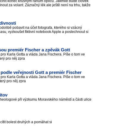
 učinit konec krušným ránům opilců. Jakmile bude člověk
nout za volant. Zázračný lék ale ještě není na trhu, takže
divnosti
dolibě pobavit na účet fotografa, kterého si vzácný
su, vyzkoušet fiktivní notebook Apple a poslechnout si
sou premiér Fischer a zpěvák Gott
 pro Karla Gotta a vláda Jana Fischera. Píše o tom ve
erý pro něj zpra
podle veřejnosti Gott a premiér Fischer
 pro Karla Gotta a vláda Jana Fischera. Píše o tom ve
terý pro něj zpra
itov
heologové při výzkumu Moravského náměstí a části ulice
ítit bolest druhých a pomáhat si