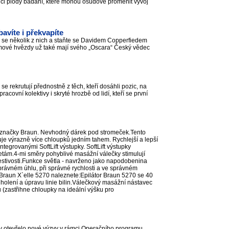
vědci plody bádání, které mohou osudově proměnit vývoj
avíte i překvapíte
e se několik z nich a staňte se Davidem Copperfiedem
filmové hvězdy už také mají svého „Oscara“ Český vědec
e rekrutují přednostně z těch, kteří dosáhli pozic, na
acovní kolektivy i skryté hrozbě od lidí, kteří se první
značky Braun. Nevhodný dárek pod stromeček.Tento
aňuje výrazně více chloupků jedním tahem. Rychlejší a lepší
ntegrovanými SoftLift výstupky. SoftLift výstupky
zetám.4-mi směry pohyblivé masážní válečky stimulují
estivosti.Funkce světla - navrženo jako napodobenina
 správném úhlu, při správné rychlosti a ve správném
u Braun X`elle 5270 naleznete:Epilátor Braun 5270 se 40
holení a úpravu linie bilin.Válečkový masážní nástavec
u (zastřihne chloupky na ideální výšku pro
ovy otevřelo nové výzvy v rámci Operačního programu