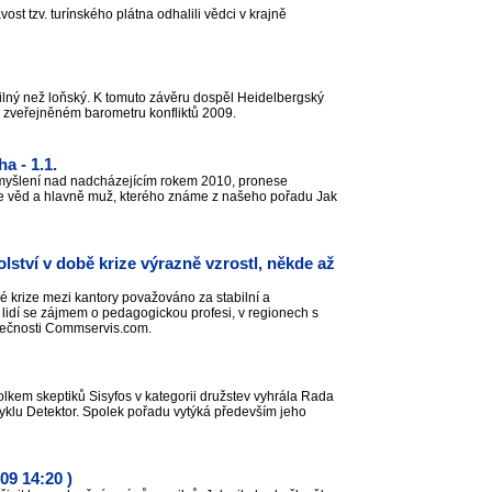
ost tzv. turínského plátna odhalili vědci v krajně
ilný než loňský. K tomuto závěru dospěl Heidelbergský
vě zveřejněném barometru konfliktů 2009.
a - 1.1.
amyšlení nad nadcházejícím rokem 2010, pronese
ie věd a hlavně muž, kterého známe z našeho pořadu Jak
olství v době krize výrazně vzrostl, někde až
 krize mezi kantory považováno za stabilní a
 lidí se zájmem o pedagogickou profesi, v regionech s
olečnosti Commservis.com.
kem skeptiků Sisyfos v kategorii družstev vyhrála Rada
cyklu Detektor. Spolek pořadu vytýká především jeho
09 14:20 )