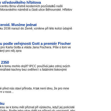
y středověkého hřbitova
entru Brna včetně kosterních pozůstatků našli
e Moravského náměstí a části ulice Běhounské. Hřbitov
steroid. Musíme jednat
u 2036 narazí do Země, vznikne při této kolizi údajně
u podle veřejnosti Gott a premiér Fischer
 pro Karla Gotta a vláda Jana Fischera. Píše o tom ve
terý pro něj zpra
: 2350
ak k tomu mohlo dojít? IPCC používá jako zdroj svých
vinářské kachny bez ověření i s fatálními tiskovými
 před nás staví příroda. A tak není divu, že pro mne
n v roce...
mku
esu se k tomu měl přiznat při výslechu, když jej policisté
čníku. Podle jeho otce chtěl na případ víc upozornit, aby