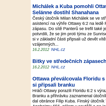
Michálek a Kuba pomohli Ottaw
Selänne dostihl Shanahana
Český útočník Milan Michálek se ve st
asistencí na výhře Ottawy 6:2 na ledě F
zápasu. Do sítě Panterů se trefil také j
potvrdili, že se jim proti týmu ze Sun
si v základní části připsali už devět vít
vzájemných...
NHL.cz
16.2.2012
Bitky ve středečních zápasec
NHL.cz
16.2.2012
Ottawa převálcovala Floridu 
si připsali branku
Hráči Ottawy porazili Floridu 6:2 s vý
Branku a přihrávku zaznamenal útočník
dal obránce Filip Kuba. Finský útoční