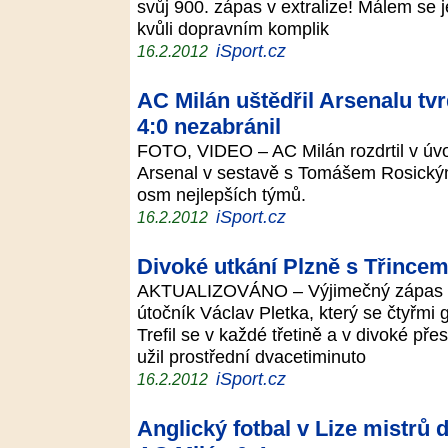
svůj 900. zápas v extralize! Málem se je
kvůli dopravním komplik
iSport.cz
16.2.2012
AC Milán uštědřil Arsenalu tv
4:0 nezabránil
FOTO, VIDEO – AC Milán rozdrtil v úvo
Arsenal v sestavě s Tomášem Rosickým
osm nejlepších týmů.
iSport.cz
16.2.2012
Divoké utkání Plzně s Třincem
AKTUALIZOVÁNO – Výjimečný zápas prož
útočník Václav Pletka, který se čtyřmi 
Trefil se v každé třetině a v divoké pře
užil prostřední dvacetiminuto
iSport.cz
16.2.2012
Anglický fotbal v Lize mistrů d