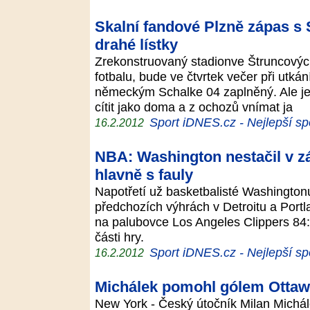
Skalní fandové Plzně zápas s S
drahé lístky
Zrekonstruovaný stadionve Štruncový
fotbalu, bude ve čtvrtek večer při utká
německým Schalke 04 zaplněný. Ale jes
cítit jako doma a z ochozů vnímat ja
Sport iDNES.cz - Nejlepší sp
16.2.2012
NBA: Washington nestačil v z
hlavně s fauly
Napotřetí už basketbalisté Washington
předchozích výhrách v Detroitu a Port
na palubovce Los Angeles Clippers 84:
části hry.
Sport iDNES.cz - Nejlepší sp
16.2.2012
Michálek pomohl gólem Ottawě
New York - Český útočník Milan Michá