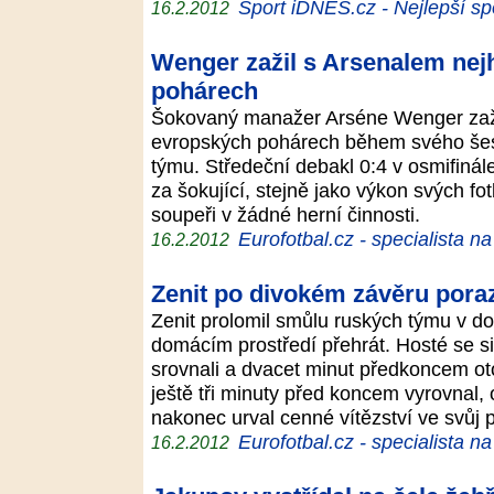
Sport iDNES.cz - Nejlepší sp
16.2.2012
Wenger zažil s Arsenalem nej
pohárech
Šokovaný manažer Arséne Wenger zažil
evropských pohárech během svého šes
týmu. Středeční debakl 0:4 v osmifinále
za šokující, stejně jako výkon svých fot
soupeři v žádné herní činnosti.
Eurofotbal.cz - specialista n
16.2.2012
Zenit po divokém závěru poraz
Zenit prolomil smůlu ruských týmu v d
domácím prostředí přehrát. Hosté se si
srovnali a dvacet minut předkoncem oto
ještě tři minuty před koncem vyrovnal,
nakonec urval cenné vítězství ve svůj
Eurofotbal.cz - specialista n
16.2.2012