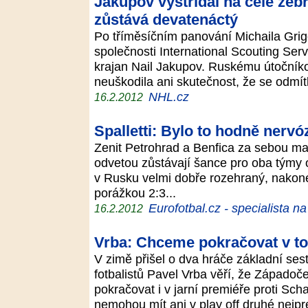
Jakupov vystřídal na čele žeb
zůstává devatenáctý
Po tříměsíčním panování Michaila Gri
společnosti International Scouting Serv
krajan Nail Jakupov. Ruskému útočníko
neuškodila ani skutečnost, že se odmítl
NHL.cz
16.2.2012
Spalletti: Bylo to hodně nervó
Zenit Petrohrad a Benfica za sebou maj
odvetou zůstávají šance pro oba týmy 
v Rusku velmi dobře rozehraný, nakone
porážkou 2:3...
Eurofotbal.cz - specialista n
16.2.2012
Vrba: Chceme pokračovat v to
V zimě přišel o dva hráče základní ses
fotbalistů Pavel Vrba věří, že Západoč
pokračovat i v jarní premiéře proti Sch
nemohou mít ani v play off druhé nejpr