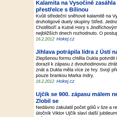
Kalamita na Vysočině zasáhla 
přestřelce s Bílinou
Kvůli středeční sněhové kalamitě na V
druholigové duely skupiny Střed. Jedna
Chotěboří a Kutné Hory s Jindřichový
nejbližších dnech rozhodnuto. O postu
Hokej.cz
16.2.2012
Jihlava potrápila lídra z Ústí
Zlepšenou formu chtěla Dukla potvrdit i
dorazil k zápasu z dvouhodinovou ztrá
znát a Dukla měla více ze hry. Svojí p
pouze brankou Marka Indry.
Hokej.cz
16.2.2012
Ujčík se 900. zápasu málem ned
Zlobil se
Nedávno zakulatil počet gólů v lize a r
útočník Viktor Ujčík slaví další jubile