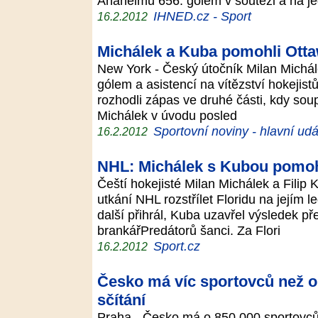
Anaheimu 656. gólem v soutěži a na 
IHNED.cz - Sport
16.2.2012
Michálek a Kuba pomohli Ottaw
New York - Český útočník Milan Michál
gólem a asistencí na vítězství hokejist
rozhodli zápas ve druhé části, kdy soupe
Michálek v úvodu posled
Sportovní noviny - hlavní udá
16.2.2012
NHL: Michálek s Kubou pomohli
Čeští hokejisté Milan Michálek a Fili
utkání NHL rozstřílet Floridu na jejím l
další přihrál, Kuba uzavřel výsledek př
brankářPredátorů šanci. Za Flori
Sport.cz
16.2.2012
Česko má víc sportovců než ob
sčítání
Praha - Česko má o 850.000 sportovců