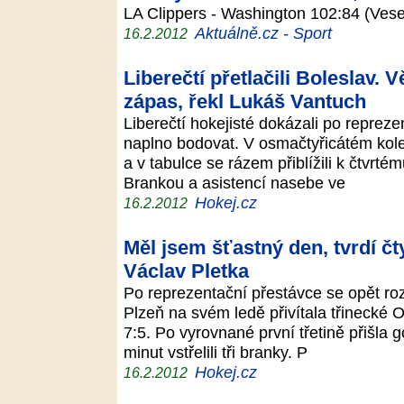
LA Clippers - Washington 102:84 (Ves
Aktuálně.cz - Sport
16.2.2012
Liberečtí přetlačili Boleslav. 
zápas, řekl Lukáš Vantuch
Liberečtí hokejisté dokázali po repreze
naplno bodovat. V osmačtyřicátém kole
a v tabulce se rázem přiblížili k čtvrt
Brankou a asistencí nasebe ve
Hokej.cz
16.2.2012
Měl jsem šťastný den, tvrdí čt
Václav Pletka
Po reprezentační přestávce se opět roz
Plzeň na svém ledě přivítala třinecké O
7:5. Po vyrovnané první třetině přišla
minut vstřelili tři branky. P
Hokej.cz
16.2.2012