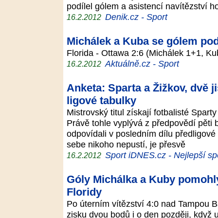
podílel gólem a asistencí navítězství h
Denik.cz - Sport
16.2.2012
Michálek a Kuba se gólem podí
Florida - Ottawa 2:6 (Michálek 1+1, 
Aktuálně.cz - Sport
16.2.2012
Anketa: Sparta a Žižkov, dvě 
ligové tabulky
Mistrovský titul získají fotbalisté Sparty
Právě tohle vyplývá z předpovědí pěti 
odpovídali v posledním dílu předligov
sebe nikoho nepustí, je přesvě
Sport iDNES.cz - Nejlepší sp
16.2.2012
Góly Michálka a Kuby pomohly 
Floridy
Po úterním vítězství 4:0 nad Tampou B
zisku dvou bodů i o den později, když