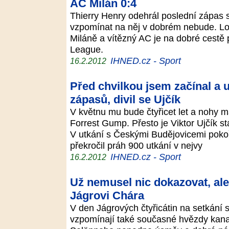
AC Milán 0:4
Thierry Henry odehrál poslední zápas 
vzpomínat na něj v dobrém nebude. Lon
Miláně a vítězný AC je na dobré cestě 
League.
IHNED.cz - Sport
16.2.2012
Před chvilkou jsem začínal a 
zápasů, divil se Ujčík
V květnu mu bude čtyřicet let a nohy m
Forrest Gump. Přesto je Viktor Ujčík s
V utkání s Českými Budějovicemi pokořil
překročil práh 900 utkání v nejvy
IHNED.cz - Sport
16.2.2012
Už nemusel nic dokazovat, ale v
Jágrovi Chára
V den Jágrových čtyřicátin na setkání
vzpomínají také současné hvězdy kan