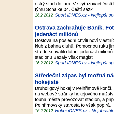
ostrý start do jara. Ve vyřazovací čás
týmu Schalke 04. Čeští sázk
Sport iDNES.cz - Nejlepší sp
16.2.2012
Ostrava zachraňuje Baník. Fo
jedenáct miliónů
Doslova na poslední chvíli noví vlastní
klub z bahna dluhů. Pomocnou ruku jim 
středu schválili dotaci jedenáct milion
stadionu Bazaly však magist
Sport iDNES.cz - Nejlepší sp
16.2.2012
Středeční zápas byl možná náš
hokejisté
Druholigový hokej v Pelhřimově končí.
na webové stránky hokejového mužstva
touha města provozovat stadion, a připr
Pelhřimovský starosta to však popírá.
Hokej iDNES.cz - Nejobsáhle
16.2.2012