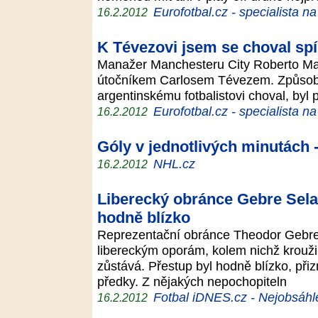
Eurofotbal.cz - specialista n
16.2.2012
K Tévezovi jsem se choval spíš
Manažer Manchesteru City Roberto Man
útočníkem Carlosem Tévezem. Způsob
argentinskému fotbalistovi choval, byl
Eurofotbal.cz - specialista n
16.2.2012
Góly v jednotlivých minutách 
NHL.cz
16.2.2012
Liberecký obránce Gebre Sel
hodně blízko
Reprezentační obránce Theodor Gebre S
libereckým oporám, kolem nichž krouži
zůstává. Přestup byl hodně blízko, přiz
předky. Z nějakých nepochopiteln
Fotbal iDNES.cz - Nejobsáhle
16.2.2012