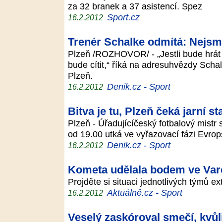
za 32 branek a 37 asistencí. Spez
Sport.cz
16.2.2012
Trenér Schalke odmítá: Nejsme 
Plzeň /ROZHOVOR/ - „Jestli bude hrát
bude cítit,“ říká na adresuhvězdy Scha
Plzeň.
Denik.cz - Sport
16.2.2012
Bitva je tu, Plzeň čeká jarní st
Plzeň - Úřadujícíčeský fotbalový mistr
od 19.00 utká ve vyřazovací fázi Evr
Denik.cz - Sport
16.2.2012
Kometa udělala bodem ve Vare
Projděte si situaci jednotlivých týmů e
Aktuálně.cz - Sport
16.2.2012
Veselý zaskóroval smečí, kvůli