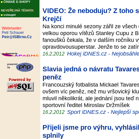
ČÍNSKÉ E-SHOPY
VIDEO: Že neboduju? Z toho si
NEVEŘEJNÁ TÉMATA:
vstoupit
Krejčí
Na konci minulé sezony zářil ze všech 
Webmaster:
velkou oporou vítězů Stanley Cupu z 
Petr Schauer
Petr@ISIBrno.Cz
fanoušků čekala, že v dalším ročníku v
opravdovousuperstar. Jenže to se za
Hokej iDNES.cz - Nejobsáhle
16.2.2012
Slavia jedná o návratu Tavare
peněz
Francouzský fotbalista Mickael Tavare
ovšem víc peněz, než mu vršovický kl
mluvil několikrát, ale jednání jsou teď
sportovní ředitel Miroslav Držmíšek
Sport iDNES.cz - Nejlepší sp
16.2.2012
Přijeli jsme pro výhru, vyhlás
splnily