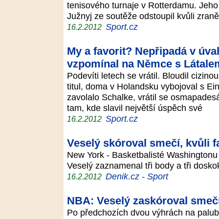
tenisového turnaje v Rotterdamu. Jeh
Južnyj ze soutěže odstoupil kvůli zran
Sport.cz
16.2.2012
My a favorit? Nepřipadá v úva
vzpomínal na Němce s Látale
Podevíti letech se vrátil. Bloudil cizi
titul, doma v Holandsku vybojoval s E
zavolalo Schalke, vrátil se osmapades
tam, kde slavil největší úspěch své
Sport.cz
16.2.2012
Veselý skóroval smečí, kvůli f
New York - Basketbalisté Washingtonu 
Veselý zaznamenal tři body a tři dosk
Denik.cz - Sport
16.2.2012
NBA: Veselý zaskóroval smečí
Po předchozích dvou výhrách na palub