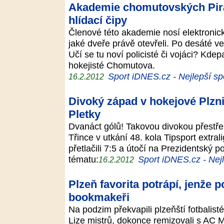
Akademie chomutovských Pirát
hlídací čipy
Členové této akademie nosí elektronické
jaké dveře právě otevřeli. Po desáté več
Učí se tu noví policisté či vojáci? Kdep
hokejisté Chomutova.
Sport iDNES.cz - Nejlepší sp
16.2.2012
Divoký západ v hokejové Plzni
Pletky
Dvanáct gólů! Takovou divokou přestřel
Třince v utkání 48. kola Tipsport extral
přetlačili 7:5 a útočí na Prezidentský p
tématu:
Sport iDNES.cz - Nejl
16.2.2012
Plzeň favorita potrápí, jenže 
bookmakeři
Na podzim překvapili plzeňští fotbalist
Lize mistrů, dokonce remizovali s AC M