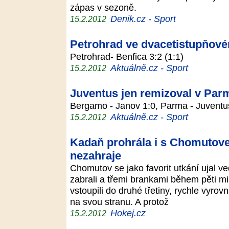
zápas v sezoně.
Denik.cz - Sport
15.2.2012
Petrohrad ve dvacetistupňové
Petrohrad- Benfica 3:2 (1:1)
Aktuálně.cz - Sport
15.2.2012
Juventus jen remizoval v Par
Bergamo - Janov 1:0, Parma - Juvent
Aktuálně.cz - Sport
15.2.2012
Kadaň prohrála i s Chomutove
nezahraje
Chomutov se jako favorit utkání ujal v
zabrali a třemi brankami během pěti min
vstoupili do druhé třetiny, rychle vyrov
na svou stranu. A protož
Hokej.cz
15.2.2012