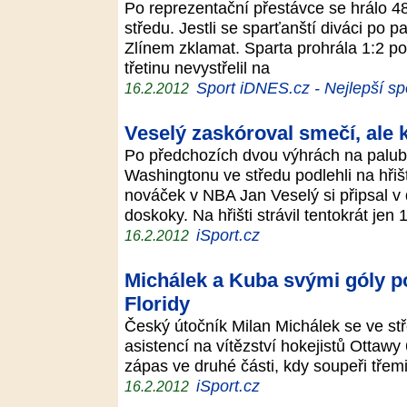
Po reprezentační přestávce se hrálo 48
středu. Jestli se sparťanští diváci po pa
Zlínem zklamat. Sparta prohrála 1:2 po 
třetinu nevystřelil na
Sport iDNES.cz - Nejlepší sp
16.2.2012
Veselý zaskóroval smečí, ale k
Po předchozích dvou výhrách na palub
Washingtonu ve středu podlehli na hřiš
nováček v NBA Jan Veselý si připsal v 
doskoky. Na hřišti strávil tentokrát jen
iSport.cz
16.2.2012
Michálek a Kuba svými góly p
Floridy
Český útočník Milan Michálek se ve st
asistencí na vítězství hokejistů Ottawy 
zápas ve druhé části, kdy soupeři třemi
iSport.cz
16.2.2012