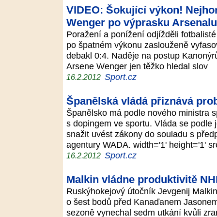
VIDEO: Šokující výkon! Nejhor
Wenger po výprasku Arsenalu
Poražení a ponížení odjížděli fotbalist
po špatném výkonu zaslouženě vyfasova
debakl 0:4. Naděje na postup Kanonýrů
Arsene Wenger jen těžko hledal slov
Sport.cz
16.2.2012
Španělská vládá přiznává pr
Španělsko má podle nového ministra s
s dopingem ve sportu. Vláda se podle j
snažit uvést zákony do souladu s před
agentury WADA. width='1' height='1' s
Sport.cz
16.2.2012
Malkin vládne produktivitě NHL
Ruskýhokejový útočník Jevgenij Malkin
o šest bodů před Kanaďanem Jasonem 
sezoně vynechal sedm utkání kvůli zra