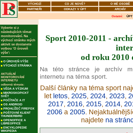
VÝCHOZÍ
CO JE NOVÉ?
O MÉ OSOBĚ
PARTNEŘI
ODKAZY V ÚPT
ARCHÍV
Ostatní:
ÚPT
Vyberte si z
následujících témat
Sport 2010-2011 - arch
monitorování. Na
výchozí stránku mých
aktivit se dostanete
inte
volbou 'O úroveň
výše':
od roku 2010 
O ÚROVEŇ VÝŠE
VÝCHOZÍ STRÁNKA
Na této stránce je archív m
AKTUÁLNÍ
internetu na téma sport.
MONITOROVÁNÍ
INTERNETU
odborná témata:
Další články na téma sport naj
VĚDA A VÝZKUM
MIKROSKOPICKÝ
let
letos
,
2025
,
2024
,
2023
,
2
SVĚT
POČÍTAČE A IT
2017
,
2016
,
2015
,
2014
,
20
OS ANDROID
PROHLÍŽEČ FIREFOX
2006
a
2005
. Nejaktuálnějš
POŠTOVNÍ KLIENT
THUNDERBIRD
najdete
na strán
OPENOFFICE A
LIBREOFFICE
ENCYKLOPEDIE
WIKIPEDIA