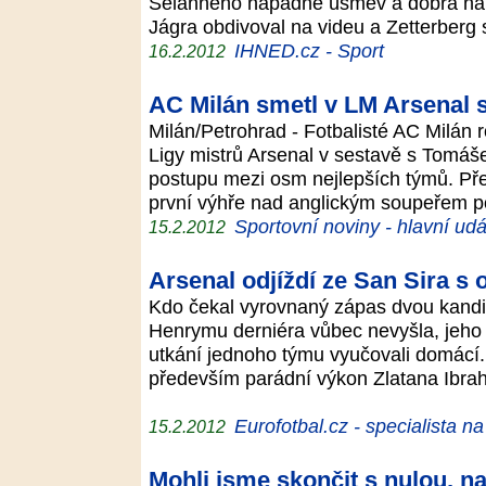
Selänneho napadne úsměv a dobrá nál
Jágra obdivoval na videu a Zetterber
IHNED.cz - Sport
16.2.2012
AC Milán smetl v LM Arsenal 
Milán/Petrohrad - Fotbalisté AC Milán r
Ligy mistrů Arsenal v sestavě s Tomáš
postupu mezi osm nejlepších týmů. Pře
první výhře nad anglickým soupeřem 
Sportovní noviny - hlavní udá
15.2.2012
Arsenal odjíždí ze San Sira s 
Kdo čekal vyrovnaný zápas dvou kandid
Henrymu derniéra vůbec nevyšla, jeho 
utkání jednoho týmu vyučovali domácí
především parádní výkon Zlatana Ibrah
Eurofotbal.cz - specialista n
15.2.2012
Mohli jsme skončit s nulou, n