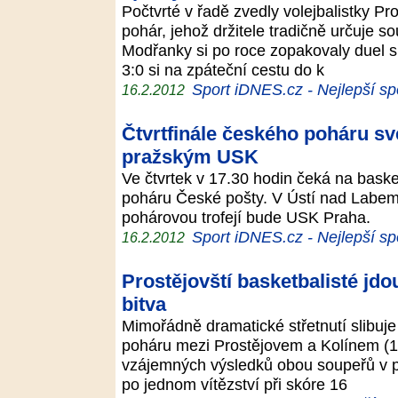
Počtvrté v řadě zvedly volejbalistky P
pohár, jehož držitele tradičně určuje s
Modřanky si po roce zopakovaly duel s
3:0 si na zpáteční cestu do k
Sport iDNES.cz - Nejlepší sp
16.2.2012
Čtvrtfinále českého poháru sv
pražským USK
Ve čtvrtek v 17.30 hodin čeká na basket
poháru České pošty. V Ústí nad Labem 
pohárovou trofejí bude USK Praha.
Sport iDNES.cz - Nejlepší sp
16.2.2012
Prostějovští basketbalisté jdo
bitva
Mimořádně dramatické střetnutí slibuje 
poháru mezi Prostějovem a Kolínem (1
vzájemných výsledků obou soupeřů v pro
po jednom vítězství při skóre 16