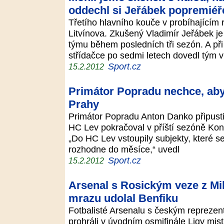
oddechl si Jeřábek popremiéř
Třetího hlavního kouče v probíhajícím r
Litvínova. Zkušený Vladimír Jeřábek j
týmu během posledních tři sezón. A př
střídačce po sedmi letech dovedl tým
Sport.cz
15.2.2012
Primátor Popradu nechce, aby
Prahy
Primátor Popradu Anton Danko připustil,
HC Lev pokračoval v příští sezóně Kont
„Do HC Lev vstoupily subjekty, které s
rozhodne do měsíce,“ uvedl
Sport.cz
15.2.2012
Arsenal s Rosickým veze z Mil
mrazu udolal Benfiku
Fotbalisté Arsenalu s českým reprez
prohráli v úvodním osmifinále Ligy mist