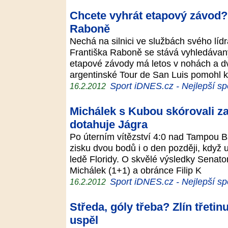
Chcete vyhrát etapový závod
Raboně
Nechá na silnici ve službách svého lídra
Františka Raboně se stává vyhledávan
etapové závody má letos v nohách a dv
argentinské Tour de San Luis pomohl k
Sport iDNES.cz - Nejlepší sp
16.2.2012
Michálek s Kubou skórovali z
dotahuje Jágra
Po úterním vítězství 4:0 nad Tampou B
zisku dvou bodů i o den později, když 
ledě Floridy. O skvělé výsledky Senator
Michálek (1+1) a obránce Filip K
Sport iDNES.cz - Nejlepší sp
16.2.2012
Středa, góly třeba? Zlín třetinu
uspěl