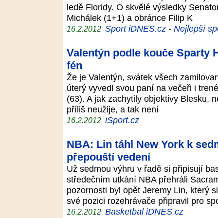
ledě Floridy. O skvělé výsledky Senator
Michálek (1+1) a obránce Filip K
Sport iDNES.cz - Nejlepší sp
16.2.2012
Valentýn podle kouče Sparty H
fén
Že je Valentýn, svátek všech zamilova
úterý vyvedl svou paní na večeři i trené
(63). A jak zachytily objektivy Blesku,
příliš neužije, a tak není
iSport.cz
16.2.2012
NBA: Lin táhl New York k sed
přepouští vedení
Už sedmou výhru v řadě si připisují ba
středečním utkání NBA přehráli Sacra
pozornosti byl opět Jeremy Lin, který 
své pozici rozehrávače připravil pro s
Basketbal iDNES.cz
16.2.2012