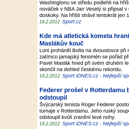
Washingtonu ve středu podlehli na hřiš
nováček v NBA Jan Veselý si připsal v 
doskoky. Na hřišti strávil tentokrát jen
Sport.cz
16.2.2012
Kde má atletická kometa hrani
Maslákův kouč
Loni proháněl Bolta na dvoustovce při 
zatímco jamajský fenomén se pořád přes
Pavel Maslák hned při svém druhém let
skončil na dohled českému rekordu.
Sport iDNES.cz - Nejlepší sp
16.2.2012
Federer prošel v Rotterdamu be
odstoupil
Švýcarský tenista Roger Federer postou
turnaje v Rotterdamu. Jeho ruský soupe
odstoupil kvůli zranění levé nohy.
Sport iDNES.cz - Nejlepší sp
16.2.2012