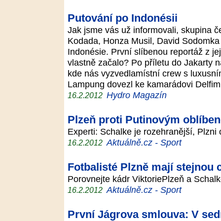
Putování po Indonésii
Jak jsme vás už informovali, skupina č
Kodada, Honza Musil, David Sodomka 
Indonésie. První slíbenou reportáž z je
vlastně začalo? Po příletu do Jakarty 
kde nás vyzvedlamístní crew s luxusním
Lampung dovezl ke kamarádovi Delf
Hydro Magazín
16.2.2012
Plzeň proti Putinovým oblíb
Experti: Schalke je rozehranější, Plzni
Aktuálně.cz - Sport
16.2.2012
Fotbalisté Plzně mají stejnou 
Porovnejte kádr ViktoriePlzeň a Scha
Aktuálně.cz - Sport
16.2.2012
První Jágrova smlouva: V sed