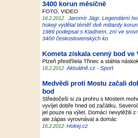
3400 korun měsíčně
FOTO, VIDEO
Jaromír Jágr. Legendární hoke
16.2.2012
hokeji vydělal téměř dvě miliardy korun
1989 podepsal s Kladnem, zní ve srovn
3400 československých ko
Kometa získala cenný bod ve V
Plzeň přestřílela Třinec a stáhla násk
Aktuálně.cz - Sport
16.2.2012
Medvědi proti Mostu začali do
bod
Středočeši si za prohru s Mostem moh
vyvíjel dobře hned od začátku, Severoče
jel pouze na výlet. Domácí nevytěžili z
ale zápas vyrovnával a domác
Hokej.cz
16.2.2012