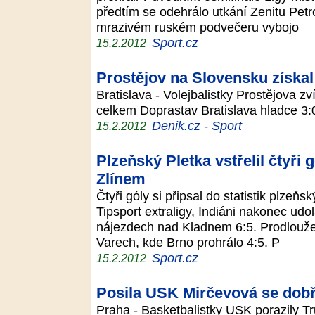
předtím se odehrálo utkání Zenitu Pet
mrazivém ruském podvečeru vybojo
Sport.cz
15.2.2012
Prostějov na Slovensku získal 
Bratislava - Volejbalistky Prostějova z
celkem Doprastav Bratislava hladce 3
Denik.cz - Sport
15.2.2012
Plzeňský Pletka vstřelil čtyři 
Zlínem
Čtyři góly si připsal do statistik plzeň
Tipsport extraligy, Indiáni nakonec udol
nájezdech nad Kladnem 6:5. Prodlouže
Varech, kde Brno prohrálo 4:5. P
Sport.cz
15.2.2012
Posila USK Mirčevová se dobř
Praha - Basketbalistky USK porazily Tr