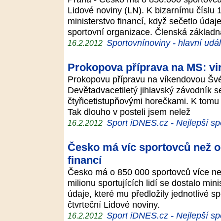
Lidové noviny (LN). K bizarnímu číslu 
ministerstvo financí, když sečetlo údaje
sportovní organizace. Členská základ
Sportovnínoviny - hlavní udál
16.2.2012
Prokopova příprava na MS: viró
Prokopovu přípravu na víkendovou Švéds
Devětadvacetiletý jihlavský závodník s
čtyřicetistupňovými horečkami. K tomu
Tak dlouho v posteli jsem nelež
Sport iDNES.cz - Nejlepší sp
16.2.2012
Česko má víc sportovců než oby
financí
Česko má o 850 000 sportovců více než
milionu sportujících lidí se dostalo min
údaje, které mu předložily jednotlivé s
čtvrteční Lidové noviny.
Sport iDNES.cz - Nejlepší sp
16.2.2012