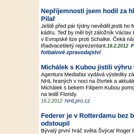
Nepříjemnosti jsem hodil za hl
Pilař
Ještě před pár týdny nevěděl,jestli ho 
kádru. Teď by měl být záložník Václav 
v Evropské lize proti Schalke. Čeká ná
třiadvacetiletý reprezentant.
F
16.2.2012
fotbalové zpravodajství
Michálek s Kubou jistili výhru
Agentura Mediafax vydává výsledky z
NHL hraných v noci na čtvrtek a aktuál
Michálek s bekem Filipem Kubou pomoh
na ledě Floridy.
NHLpro.cz
16.2.2012
Federer je v Rotterdamu bez bo
odstoupil
Bývalý první hráč světa Švýcar Roger F