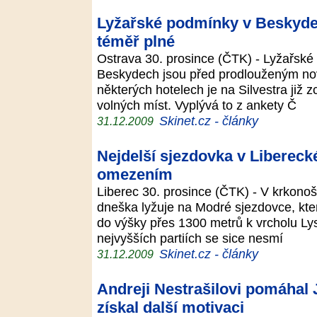
Lyžařské podmínky v Beskydec
téměř plné
Ostrava 30. prosince (ČTK) - Lyžařské
Beskydech jsou před prodlouženým n
některých hotelech je na Silvestra již z
volných míst. Vyplývá to z ankety Č
Skinet.cz - články
31.12.2009
Nejdelší sjezdovka v Liberecké
omezením
Liberec 30. prosince (ČTK) - V krkono
dneška lyžuje na Modré sjezdovce, kter
do výšky přes 1300 metrů k vrcholu Lysé
nejvyšších partiích se sice nesmí
Skinet.cz - články
31.12.2009
Andreji Nestrašilovi pomáhal J
získal další motivaci