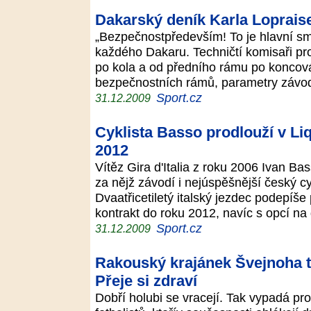
Dakarský deník Karla Loprais
„Bezpečnostpředevším! To je hlavní sm
každého Dakaru. Techničtí komisaři pr
po kola a od předního rámu po koncová
bezpečnostních rámů, parametry záv
Sport.cz
31.12.2009
Cyklista Basso prodlouží v L
2012
Vítěz Gira d'Italia z roku 2006 Ivan B
za nějž závodí i nejúspěšnější český c
Dvaatřicetiletý italský jezdec podepíše 
kontrakt do roku 2012, navíc s opcí n
Sport.cz
31.12.2009
Rakouský krajánek Švejnoha tr
Přeje si zdraví
Dobří holubi se vracejí. Tak vypadá p