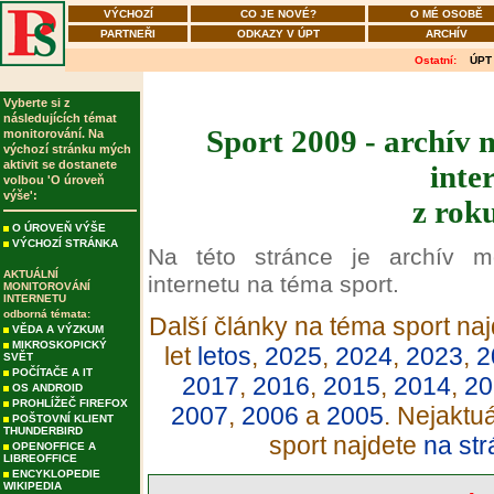
VÝCHOZÍ
CO JE NOVÉ?
O MÉ OSOBĚ
PARTNEŘI
ODKAZY V ÚPT
ARCHÍV
Ostatní:
ÚPT
Vyberte si z
následujících témat
Sport 2009 - archív 
monitorování. Na
výchozí stránku mých
aktivit se dostanete
inte
volbou 'O úroveň
výše':
z rok
O ÚROVEŇ VÝŠE
VÝCHOZÍ STRÁNKA
Na této stránce je archív m
AKTUÁLNÍ
internetu na téma sport.
MONITOROVÁNÍ
INTERNETU
odborná témata:
Další články na téma sport naj
VĚDA A VÝZKUM
MIKROSKOPICKÝ
let
letos
,
2025
,
2024
,
2023
,
2
SVĚT
POČÍTAČE A IT
2017
,
2016
,
2015
,
2014
,
20
OS ANDROID
PROHLÍŽEČ FIREFOX
2007
,
2006
a
2005
. Nejaktu
POŠTOVNÍ KLIENT
THUNDERBIRD
sport najdete
na str
OPENOFFICE A
LIBREOFFICE
ENCYKLOPEDIE
WIKIPEDIA