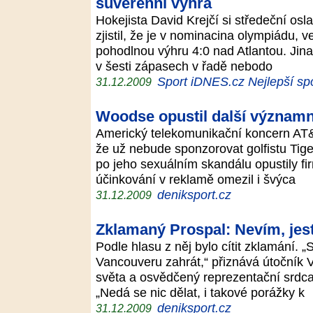
suverénní výhra
Hokejista David Krejčí si středeční os
zjistil, že je v nominacina olympiádu,
pohodlnou výhru 4:0 nad Atlantou. Jina
v šesti zápasech v řadě nebodo
Sport iDNES.cz Nejlepší sp
31.12.2009
Woodse opustil další význam
Americký telekomunikační koncern AT&T
že už nebude sponzorovat golfistu Tig
po jeho sexuálním skandálu opustily fir
účinkování v reklamě omezil i švýca
deniksport.cz
31.12.2009
Zklamaný Prospal: Nevím, jest
Podle hlasu z něj bylo cítit zklamání. 
Vancouveru zahrát,“ přiznává útočník 
světa a osvědčený reprezentační srdcař
„Nedá se nic dělat, i takové porážky k
deniksport.cz
31.12.2009