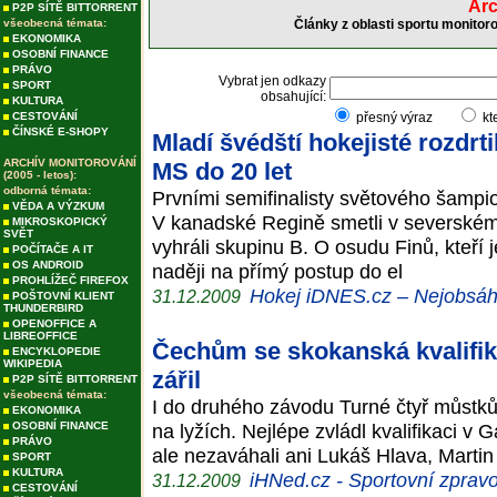
Arc
P2P SÍTĚ BITTORRENT
všeobecná témata:
Články z oblasti sportu monitor
EKONOMIKA
OSOBNÍ FINANCE
PRÁVO
Vybrat jen odkazy
SPORT
obsahující:
KULTURA
CESTOVÁNÍ
přesný výraz
kt
ČÍNSKÉ E-SHOPY
Mladí švédští hokejisté rozdrti
ARCHÍV MONITOROVÁNÍ
MS do 20 let
(2005 - letos):
odborná témata:
Prvními semifinalisty světového šampio
VĚDA A VÝZKUM
V kanadské Regině smetli v severském 
MIKROSKOPICKÝ
SVĚT
vyhráli skupinu B. O osudu Finů, kteří 
POČÍTAČE A IT
OS ANDROID
naději na přímý postup do el
PROHLÍŽEČ FIREFOX
Hokej iDNES.cz – Nejobsáhl
31.12.2009
POŠTOVNÍ KLIENT
THUNDERBIRD
OPENOFFICE A
LIBREOFFICE
Čechům se skokanská kvalifik
ENCYKLOPEDIE
WIKIPEDIA
zářil
P2P SÍTĚ BITTORRENT
všeobecná témata:
I do druhého závodu Turné čtyř můstků p
EKONOMIKA
OSOBNÍ FINANCE
na lyžích. Nejlépe zvládl kvalifikaci 
PRÁVO
ale nezaváhali ani Lukáš Hlava, Marti
SPORT
KULTURA
iHNed.cz - Sportovní zpravo
31.12.2009
CESTOVÁNÍ