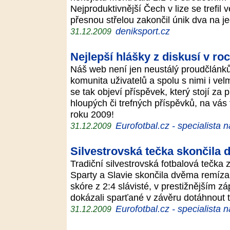
Nejproduktivnější Čech v lize se trefil 
přesnou střelou zakončil únik dva na 
deniksport.cz
31.12.2009
Nejlepší hlášky z diskusí v ro
Náš web není jen neustálý proudčlánků,
komunita uživatelů a spolu s nimi i vel
se tak objeví příspěvek, který stojí za 
hloupých či trefných příspěvků, na vás 
roku 2009!
Eurofotbal.cz - specialista 
31.12.2009
Silvestrovská tečka skončila
Tradiční silvestrovská fotbalová tečka
Sparty a Slavie skončila dvěma remízam
skóre z 2:4 slávisté, v prestižnějším 
dokázali sparťané v závěru dotáhnout 
Eurofotbal.cz - specialista 
31.12.2009