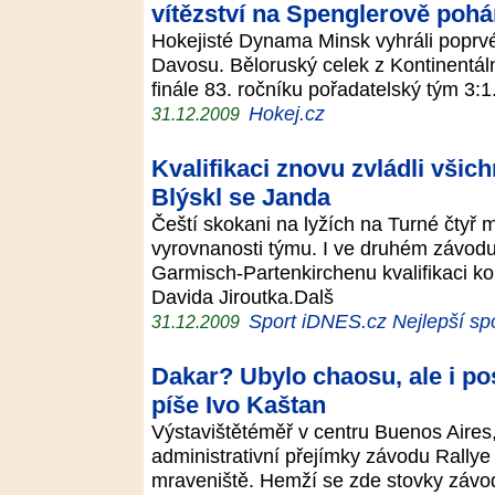
vítězství na Spenglerově pohá
Hokejisté Dynama Minsk vyhráli poprvé 
Davosu. Běloruský celek z Kontinentáln
finále 83. ročníku pořadatelský tým 3:
Hokej.cz
31.12.2009
Kvalifikaci znovu zvládli všich
Blýskl se Janda
Čeští skokani na lyžích na Turné čtyř m
vyrovnanosti týmu. I ve druhém závodu
Garmisch-Partenkirchenu kvalifikaci ko
Davida Jiroutka.Dalš
Sport iDNES.cz Nejlepší sp
31.12.2009
Dakar? Ubylo chaosu, ale i po
píše Ivo Kaštan
Výstavištětéměř v centru Buenos Aires, 
administrativní přejímky závodu Rally
mraveniště. Hemží se zde stovky závodn