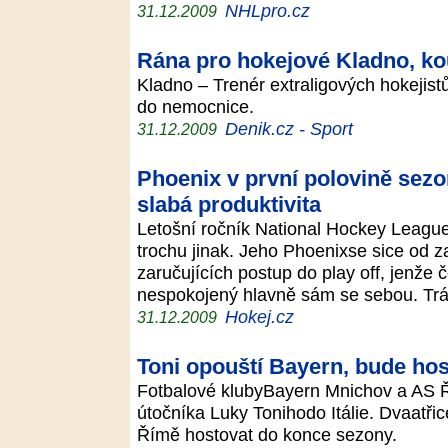
NHLpro.cz
31.12.2009
Rána pro hokejové Kladno, ko
Kladno – Trenér extraligových hokejis
do nemocnice.
Denik.cz - Sport
31.12.2009
Phoenix v první polovině sezon
slabá produktivita
Letošní ročník National Hockey League
trochu jinak. Jeho Phoenixse sice od z
zaručujících postup do play off, jenže
nespokojený hlavně sám se sebou. Tr
Hokej.cz
31.12.2009
Toni opouští Bayern, bude ho
Fotbalové klubyBayern Mnichov a AS Ří
útočníka Luky Tonihodo Itálie. Dvaatřic
Římě hostovat do konce sezony.