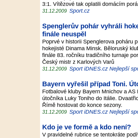
3:1. Vítězové tak oplatili domácím por
Sport.cz
31.12.2009
Spenglerův pohár vyhráli hok
finále neuspěl
Poprvé v historii Spenglerova poháru p
hokejisté Dinama Minsk. Běloruský klub,
finále 83. ročníku tradičního turnaje p
Český mistr z Karlových Varů
Sport iDNES.cz Nejlepší sp
31.12.2009
Bayern vyřešil případ Toni. Ú
Fotbalové kluby Bayern Mnichov a AS Ř
útočníka Luky Toniho do Itálie. Dvaatři
Římě hostovat do konce sezony.
Sport iDNES.cz Nejlepší sp
31.12.2009
Kdo je ve formě a kdo není?
V pravidelné rubrice se tentokráte po