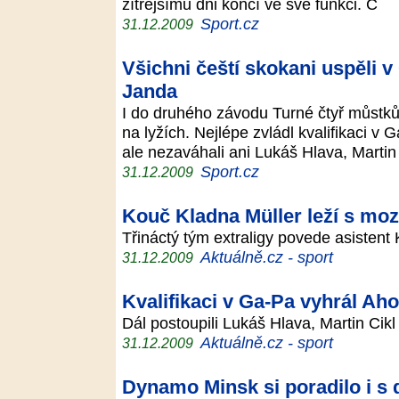
zítřejšímu dni končí ve své funkci. Č
Sport.cz
31.12.2009
Všichni čeští skokani uspěli v 
Janda
I do druhého závodu Turné čtyř můstků p
na lyžích. Nejlépe zvládl kvalifikaci 
ale nezaváhali ani Lukáš Hlava, Marti
Sport.cz
31.12.2009
Kouč Kladna Müller leží s mo
Třináctý tým extraligy povede asisten
Aktuálně.cz - sport
31.12.2009
Kvalifikaci v Ga-Pa vyhrál Ah
Dál postoupili Lukáš Hlava, Martin Cik
Aktuálně.cz - sport
31.12.2009
Dynamo Minsk si poradilo i s