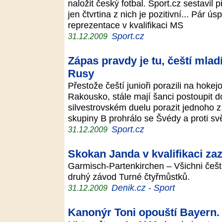
naložit český fotbal. Sport.cz sestavil 
jen čtvrtina z nich je pozitivní... Pár
reprezentace v kvalifikaci MS
Sport.cz
31.12.2009
Zápas pravdy je tu, čeští mlad
Rusy
Přestože čeští junioři porazili na hoke
Rakousko, stále mají šanci postoupit do 
silvestrovském duelu porazit jednoho z
skupiny B prohrálo se Švédy a proti s
Sport.cz
31.12.2009
Skokan Janda v kvalifikaci za
Garmisch-Partenkirchen – Všichni čeští
druhý závod Turné čtyřmůstků.
Denik.cz - Sport
31.12.2009
Kanonýr Toni opouští Bayern.