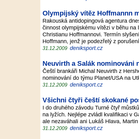
Olympijský vítěz Hoffmannn m
Rakouská antidopingová agentura dnes 
činnost olympijskému vítězi v běhu na 
Christianu Hoffmannovi. Termín slyšení
Hoffmann, jenž je podezřelý z poruše
deniksport.cz
31.12.2009
Neuvirth a Salák nominováni 
Čeští brankáři Michal Neuvirth z Hersh
nominování do týmu Planet/USA na Ut
deniksport.cz
31.12.2009
Všichni čtyři čeští skokané pos
I do druhého závodu Turné čtyř můstků p
na lyžích. Nejlépe zvládl kvalifikaci 
ale nezaváhali ani Lukáš Hlava, Marti
deniksport.cz
31.12.2009