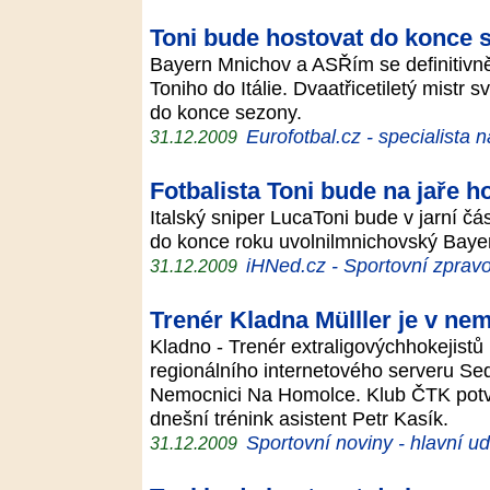
Toni bude hostovat do konce 
Bayern Mnichov a ASŘím se definitivn
Toniho do Itálie. Dvaatřicetiletý mistr
do konce sezony.
Eurofotbal.cz - specialista 
31.12.2009
Fotbalista Toni bude na jaře 
Italský sniper LucaToni bude v jarní č
do konce roku uvolnilmnichovský Bay
iHNed.cz - Sportovní zpravo
31.12.2009
Trenér Kladna Mülller je v ne
Kladno - Trenér extraligovýchhokejistů
regionálního internetového serveru S
Nemocnici Na Homolce. Klub ČTK potvrd
dnešní trénink asistent Petr Kasík.
Sportovní noviny - hlavní ud
31.12.2009