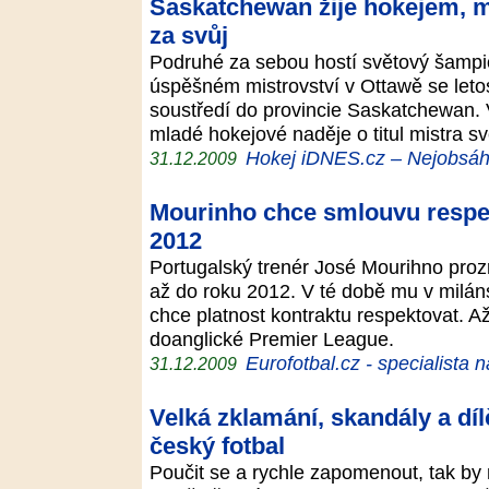
Saskatchewan žije hokejem, mí
za svůj
Podruhé za sebou hostí světový šampi
úspěšném mistrovství v Ottawě se let
soustředí do provincie Saskatchewan.
mladé hokejové naděje o titul mistra s
Hokej iDNES.cz – Nejobsáhl
31.12.2009
Mourinho chce smlouvu respek
2012
Portugalský trenér José Mourihno prozra
až do roku 2012. V té době mu v milá
chce platnost kontraktu respektovat. A
doanglické Premier League.
Eurofotbal.cz - specialista 
31.12.2009
Velká zklamání, skandály a díl
český fotbal
Poučit se a rychle zapomenout, tak b