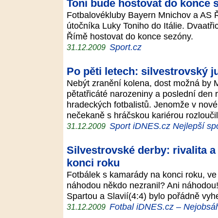
Toni bude hostovat do konce 
Fotbalovékluby Bayern Mnichov a AS Ří
útočníka Luky Toniho do Itálie. Dvaatři
Římě hostovat do konce sezóny.
Sport.cz
31.12.2009
Po pěti letech: silvestrovský j
Nebýt zranění kolena, dost možná by M
pětatřicáté narozeniny a poslední den 
hradeckých fotbalistů. Jenomže v novém
nečekaně s hráčskou kariérou rozlouč
Sport iDNES.cz Nejlepší sp
31.12.2009
Silvestrovské derby: rivalita a
konci roku
Fotbálek s kamarády na konci roku, ve
náhodou někdo nezranil? Ani náhodou! 
Spartou a Slavií(4:4) bylo pořádně vy
Fotbal iDNES.cz – Nejobsáhl
31.12.2009