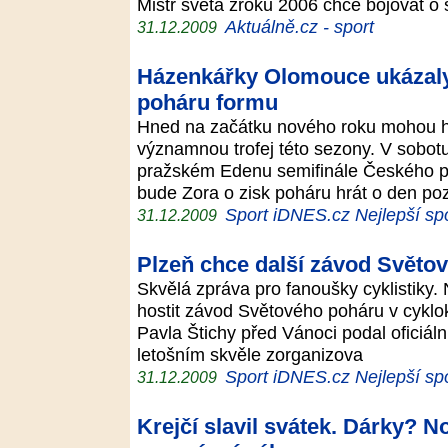
Mistr světa zroku 2006 chce bojovat o
Aktuálně.cz - sport
31.12.2009
Házenkářky Olomouce ukázal
poháru formu
Hned na začátku nového roku mohou h
významnou trofej této sezony. V sobotu
pražském Edenu semifinále Českého po
bude Zora o zisk poháru hrát o den po
Sport iDNES.cz Nejlepší sp
31.12.2009
Plzeň chce další závod Světo
Skvělá zpráva pro fanoušky cyklistiky.
hostit závod Světového poháru v cyklo
Pavla Štichy před Vánoci podal oficiáln
letošním skvěle zorganizova
Sport iDNES.cz Nejlepší sp
31.12.2009
Krejčí slavil svátek. Dárky? 