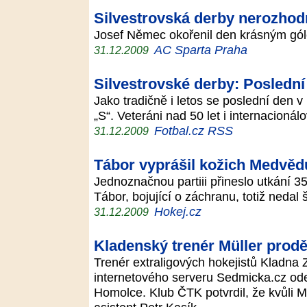
Silvestrovská derby nerozhod
Josef Němec okořenil den krásným g
AC Sparta Praha
31.12.2009
Silvestrovské derby: Poslední
Jako tradičně i letos se poslední den v
„S“. Veteráni nad 50 let i internacioná
Fotbal.cz RSS
31.12.2009
Tábor vyprášil kožich Medvě
Jednoznačnou partiii přineslo utkání 35
Tábor, bojující o záchranu, totiž nedal
Hokej.cz
31.12.2009
Kladenský trenér Müller prod
Trenér extraligových hokejistů Kladna 
internetového serveru Sedmicka.cz od
Homolce. Klub ČTK potvrdil, že kvůli M