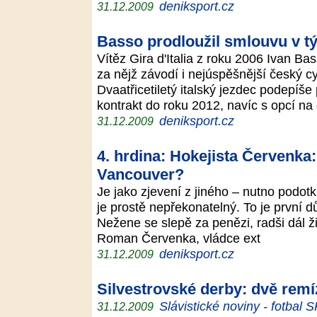
deniksport.cz
31.12.2009
Basso prodloužil smlouvu v t
Vítěz Gira d'Italia z roku 2006 Ivan B
za nějž závodí i nejúspěšnější český c
Dvaatřicetiletý italský jezdec podepíše 
kontrakt do roku 2012, navíc s opcí n
deniksport.cz
31.12.2009
4. hrdina: Hokejista Červenka
Vancouver?
Je jako zjevení z jiného – nutno podotk
je prostě nepřekonatelný. To je první 
Nežene se slepě za penězi, radši dál ži
Roman Červenka, vládce ext
deniksport.cz
31.12.2009
Silvestrovské derby: dvě remí
Slávistické noviny - fotbal 
31.12.2009