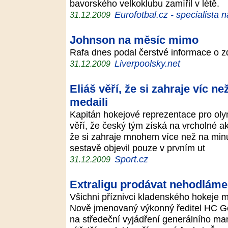
bavorského velkoklubu zamířil v létě.
Eurofotbal.cz - specialista 
31.12.2009
Johnson na měsíc mimo
Rafa dnes podal čerstvé informace o 
Liverpoolsky.net
31.12.2009
Eliáš věří, že si zahraje víc n
medaili
Kapitán hokejové reprezentace pro oly
věří, že český tým získá na vrcholné a
že si zahraje mnohem více než na minu
sestavě objevil pouze v prvním ut
Sport.cz
31.12.2009
Extraligu prodávat nehodláme,
Všichni příznivci kladenského hokeje 
Nově jmenovaný výkonný ředitel HC Ge
na středeční vyjádření generálního ma