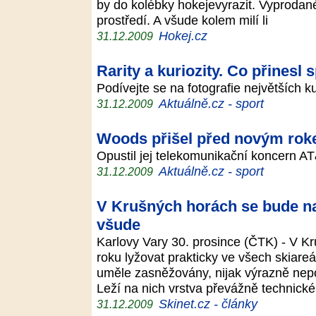
by do kolébky hokejevyrazit. Vyprodané 
prostředí. A všude kolem milí li
Hokej.cz
31.12.2009
Rarity a kuriozity. Co přinesl 
Podívejte se na fotografie největších k
Aktuálně.cz - sport
31.12.2009
Woods přišel před novým rok
Opustil jej telekomunikační koncern 
Aktuálně.cz - sport
31.12.2009
V Krušných horách se bude na
všude
Karlovy Vary 30. prosince (ČTK) - V 
roku lyžovat prakticky ve všech skiareá
uměle zasněžovány, nijak výrazně nep
Leží na nich vrstva převážně technic
Skinet.cz - články
31.12.2009