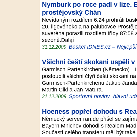
Nymburk po roce padl v lize. B
prostějovský Chán
Nevídaným rozdílem 6:24 prohráli baske
20. ligovéhokola na palubovce Prostěj
suveréna porazili rozdílem třídy 87:58 a
sezoně.Daląí
Basket iDNES.cz – Nejlepší
31.12.2009
Všichni čeští skokani uspěli v
Garmisch-Partenkirchen (Německo) - I
postoupili všichni čtyři čeští skokani na 
Garmisch-Partenkirchenu Jakub Janda,
Martin Cikl a Jan Matura.
Sportovní noviny -hlavní udá
31.12.2009
Hoeness popřel dohodu s Rea
Německý server ran.de přišel se zajíma
Bayern Mnichov dohodl s Realem Madr
Součástí celého transferu měl být tak