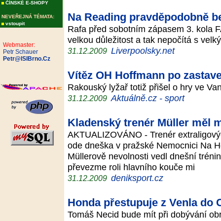
ČÍNSKÉ E-SHOPY
Na Reading pravděpodobně b
NEVEŘEJNÁ TÉMATA:
vstoupit
Rafa před sobotním zápasem 3. kola FA
velkou důležitost a tak nepočítá s ve
Webmaster:
Liverpoolsky.net
31.12.2009
Petr Schauer
Petr@ISIBrno.Cz
Vítěz OH Hoffmann po zastaven
Rakouský lyžař totiž přišel o hry ve 
Aktuálně.cz - sport
31.12.2009
Kladenský trenér Müller měl
AKTUALIZOVÁNO - Trenér extraligových
ode dneška v pražské Nemocnici Na Hom
Müllerově nevolnosti vedl dnešní trénin
převezme roli hlavního kouče mi
deniksport.cz
31.12.2009
Honda přestupuje z Venla do
Tomáš Necid bude mít při dobývání obra