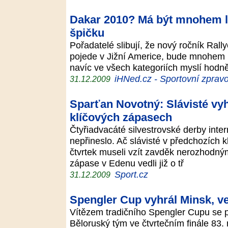
Dakar 2010? Má být mnohem lep
špičku
Pořadatelé slibují, že nový ročník Ral
pojede v Jižní Americe, bude mnohem l
navíc ve všech kategoriích myslí hod
iHNed.cz - Sportovní zpravo
31.12.2009
Sparťan Novotný: Slávisté vyh
klíčových zápasech
Čtyřiadvacáté silvestrovské derby inte
nepřineslo. Ač slávisté v předchozích kl
čtvrtek museli vzít zavděk nerozhodný
zápase v Edenu vedli již o tř
Sport.cz
31.12.2009
Spengler Cup vyhrál Minsk, ve
Vítězem tradičního Spengler Cupu se p
Běloruský tým ve čtvrtečním finále 83.