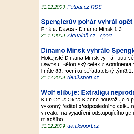
Fotbal.cz RSS
31.12.2009
Spenglerův pohár vyhrál opět
Finále: Davos - Dinamo Minsk 1:3
Aktuálně.cz - sport
31.12.2009
Dinamo Minsk vyhrálo Spengl
Hokejisté Dinama Minsk vyhráli poprvé v
Davosu. Běloruský celek z Kontinentáln
finále 83. ročníku pořadatelský tým3:1
deniksport.cz
31.12.2009
Wolf slibuje: Extraligu nepro
Klub Geus Okna Kladno neuvažuje o pro
výkonný ředitel předposledního celku ne
v reakci na vyjádření odstupujícího 
mladšího.
deniksport.cz
31.12.2009