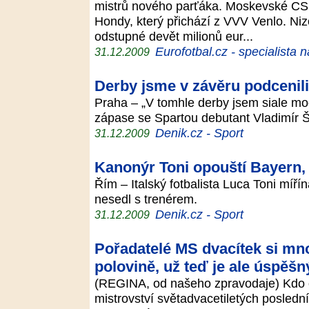
mistrů nového parťáka. Moskevské CS
Hondy, který přichází z VVV Venlo. N
odstupné devět milionů eur...
Eurofotbal.cz - specialista 
31.12.2009
Derby jsme v závěru podcenili
Praha – „V tomhle derby jsem siale moc
zápase se Spartou debutant Vladimír 
Denik.cz - Sport
31.12.2009
Kanonýr Toni opouští Bayern, v
Řím – Italský fotbalista Luca Toni míř
nesedl s trenérem.
Denik.cz - Sport
31.12.2009
Pořadatelé MS dvacítek si mnou
polovině, už teď je ale úspěšn
(REGINA, od našeho zpravodaje) Kdo o
mistrovství světadvacetiletých posled