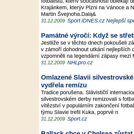
fotbalistů, kteřív současnosti oblékají
Krajánkem, kterýv Plzni na Vánoce a N
Martin Švejnoha.Dalą&
Sport iDNES.cz Nejlepší sp
31.12.2009
Památné výročí: Když se střet
Jestliže se v těchto dnech pokoušeli zá
v zámoří dohodnout utkání nejlepších ce
vzpomněli na legendární zápasy mez
NHLpro.cz
31.12.2009
Omlazené Slavii silvestrovské
vydřela remízu
Tradice porušena. Slávističtí internaci
silvestrovském derby remizovali s fotbal
vítězství v populárním zakončení fotb
týmu Slavie trefil Kuka, poprvé n
Sport.cz
31.12.2009
Ballack chce v Chelsea zůstat 