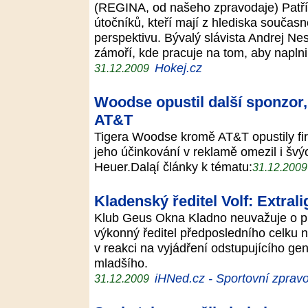
(REGINA, od našeho zpravodaje) Patř
útočníků, kteří mají z hlediska součas
perspektivu. Bývalý slávista Andrej Ne
zámoří, kde pracuje na tom, aby napln
Hokej.cz
31.12.2009
Woodse opustil další sponzor
AT&T
Tigera Woodse kromě AT&T opustily fir
jeho účinkování v reklamě omezil i šv
Heuer.Daląí články k tématu:
31.12.200
Kladenský ředitel Volf: Extra
Klub Geus Okna Kladno neuvažuje o pro
výkonný ředitel předposledního celku ne
v reakci na vyjádření odstupujícího g
mladšího.
iHNed.cz - Sportovní zpravo
31.12.2009