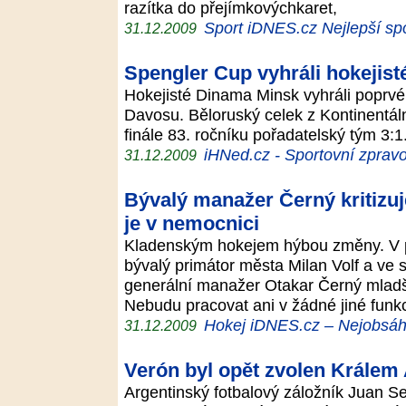
razítka do přejímkovýchkaret,
Sport iDNES.cz Nejlepší sp
31.12.2009
Spengler Cup vyhráli hokejis
Hokejisté Dinama Minsk vyhráli poprvé v
Davosu. Běloruský celek z Kontinentáln
finále 83. ročníku pořadatelský tým 3:
iHNed.cz - Sportovní zpravo
31.12.2009
Bývalý manažer Černý kritizuj
je v nemocnici
Kladenským hokejem hýbou změny. V p
bývalý primátor města Milan Volf a ve
generální manažer Otakar Černý mladší
Nebudu pracovat ani v žádné jiné funk
Hokej iDNES.cz – Nejobsáhl
31.12.2009
Verón byl opět zvolen Králem
Argentinský fotbalový záložník Juan Se