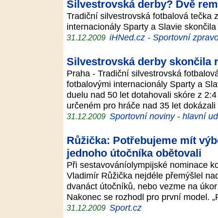
Silvestrovská derby? Dvě rem
Tradiční silvestrovská fotbalová tečka
internacionály Sparty a Slavie skonči
iHNed.cz - Sportovní zpravo
31.12.2009
Silvestrovská derby skončila 
Praha - Tradiční silvestrovská fotbalo
fotbalovými internacionály Sparty a Sl
duelu nad 50 let dotahovali skóre z 2:4
určeném pro hráče nad 35 let dokázal
Sportovní noviny - hlavní ud
31.12.2009
Růžička: Potřebujeme mít výb
jednoho útočníka obětovali
Při sestavováníolympijské nominace k
Vladimír Růžička nejdéle přemýšlel na
dvanáct útočníků, nebo vezme na úkor
Nakonec se rozhodl pro první model.
Sport.cz
31.12.2009