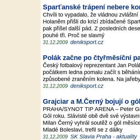
Sparťanské trápení nebere ko
Chvíli to vypadalo, že vládnou zvláštn
Holaněm přišli do krizí zbídačené Spar
pak přišel další pád. Z posledních des
pouhé tři. Proč se slavný
deniksport.cz
31.12.2009
Polák začne po čtyřměsíční p
Český fotbalový reprezentant Jan Polá
počátkem ledna pomalu začít s běhání
způsobené zraněním kolena. Na jařeby 
deniksport.cz
31.12.2009
Grajciar a M.Černý bojují o gó
PRAHA/SYNOT TIP ARENA – Peter Grajc
Gól roku. Slávisté obě dvě své výstavní
Milan Černý vyhrál soutěž o gól měsíce
Mladé Boleslavi, trefil se z dálky
SK Slavia Praha - aktuality
31.12.2009