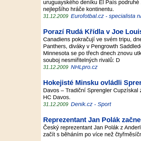
uruguayského deníku El País podruhé z
nejlepšího hráče kontinentu.
Eurofotbal.cz - specialista 
31.12.2009
Porazí Rudá Křídla v Joe Loui
Canadiens pokračují ve svém tripu, dn
Panthers, diváky v Pengrowth Saddledo
Minnesota se po třech dnech znovu utk
souboj nesmiřitelných rivalů: D
NHLpro.cz
31.12.2009
Hokejisté Minsku ovládli Spre
Davos – Tradiční Sprengler Cupzískal 
HC Davos.
Denik.cz - Sport
31.12.2009
Reprezentant Jan Polák začne
Český reprezentant Jan Polák z Ander
začít s běháním po více než čtyřměsí