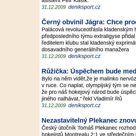
asistent Petr Kasík.
deniksport.cz
31.12.2009
Černý obvinil Jágra: Chce pro
Palácová revoluceotřásla kladenským 
předposledního týmu extraligyse přidal 
ředitelem klubu stal kladenský exprimát
dosavadního generálního manažera
deniksport.cz
31.12.2009
Růžička: Úspěchem bude medai
Bylo na něm vidět,že je malinko nervóz
v ruce. Co naplat, olympijský tým se n
že pro náš hokejový národ bude úspěc
jiného nalhávat,“ řekl Vladimír Rů
deniksport.cz
31.12.2009
Nezastavitelný Plekanec znovu
Český útočník Tomáš Plekanec rozhodl 
hokejistů Montrealu 2:1 ve středečním