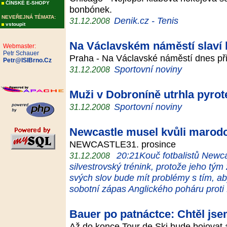
ČÍNSKÉ E-SHOPY
bonbónek.
NEVEŘEJNÁ TÉMATA:
Denik.cz - Tenis
31.12.2008
vstoupit
Na Václavském náměstí slaví k
Webmaster:
Petr Schauer
Praha - Na Václavské náměstí dnes přišl
Petr@ISIBrno.Cz
Sportovní noviny
31.12.2008
Muži v Dobroníně utrhla pyrot
Sportovní noviny
31.12.2008
Newcastle musel kvůli marodce
NEWCASTLE31. prosince
20:21Kouč fotbalistů Newca
31.12.2008
silvestrovský trénink, protože jeho tý
svých slov bude mít problémy s tím, ab
sobotní zápas Anglického poháru proti
Bauer po patnáctce: Chtěl jse
Až do konce Tour de Ski bude bojovat