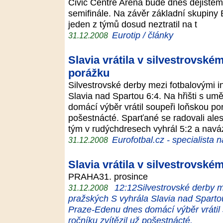
Civic Centre Arena bude dnes dějištěm
semifinále. Na závěr základní skupiny
jeden z týmů dosud neztratil na t
Eurotip / články
31.12.2008
Slavia vrátila v silvestrovsk
porážku
Silvestrovské derby mezi fotbalovými i
Slavia nad Spartou 6:4. Na hřišti s u
domácí výběr vrátil soupeři loňskou por
pošestnácté. Sparťané se radovali ales
tým v rudýchdresech vyhrál 5:2 a navá
Eurofotbal.cz - specialista 
31.12.2008
Slavia vrátila v silvestrovsk
PRAHA31. prosince
12:12Silvestrovské derby me
31.12.2008
pražských S vyhrála Slavia nad Spartou
Praze-Edenu dnes domácí výběr vrátil 
ročníku zvítězil už pošestnácté.