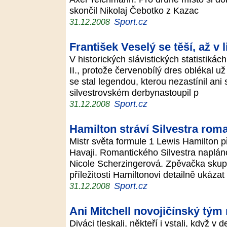
skončil Nikolaj Čebotko z Kazac
Sport.cz
31.12.2008
František Veselý se těší, až v 
V historických slávistických statistiká
II., protože červenobílý dres oblékal u
se stal legendou, kterou nezastínil ani 
silvestrovském derbynastoupil p
Sport.cz
31.12.2008
Hamilton stráví Silvestra rom
Mistr světa formule 1 Lewis Hamilton p
Havaji. Romantického Silvestra napláno
Nicole Scherzingerová. Zpěvačka skupi
příležitosti Hamiltonovi detailně ukáza
Sport.cz
31.12.2008
Ani Mitchell novojičínský tým 
Diváci tleskali, někteří i vstali, když v