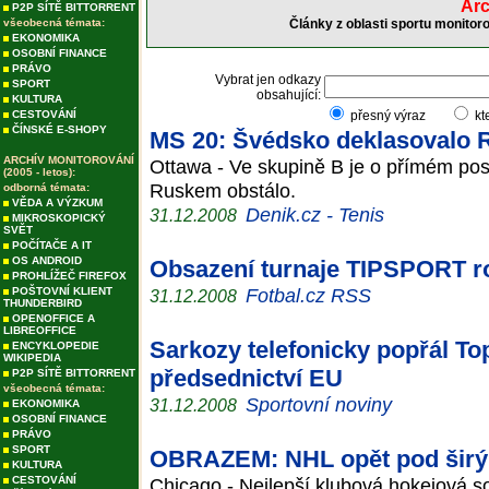
Arc
P2P SÍTĚ BITTORRENT
všeobecná témata:
Články z oblasti sportu monitor
EKONOMIKA
OSOBNÍ FINANCE
PRÁVO
Vybrat jen odkazy
SPORT
obsahující:
KULTURA
CESTOVÁNÍ
přesný výraz
kt
ČÍNSKÉ E-SHOPY
MS 20: Švédsko deklasovalo 
ARCHÍV MONITOROVÁNÍ
Ottawa - Ve skupině B je o přímém pos
(2005 - letos):
Ruskem obstálo.
odborná témata:
VĚDA A VÝZKUM
Denik.cz - Tenis
31.12.2008
MIKROSKOPICKÝ
SVĚT
POČÍTAČE A IT
OS ANDROID
Obsazení turnaje TIPSPORT r
PROHLÍŽEČ FIREFOX
Fotbal.cz RSS
POŠTOVNÍ KLIENT
31.12.2008
THUNDERBIRD
OPENOFFICE A
LIBREOFFICE
Sarkozy telefonicky popřál To
ENCYKLOPEDIE
WIKIPEDIA
předsednictví EU
P2P SÍTĚ BITTORRENT
všeobecná témata:
Sportovní noviny
31.12.2008
EKONOMIKA
OSOBNÍ FINANCE
PRÁVO
SPORT
OBRAZEM: NHL opět pod šir
KULTURA
CESTOVÁNÍ
Chicago - Nejlepší klubová hokejová so