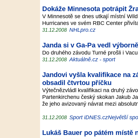
Dokáže Minnesota potrápit Žr
V Minnesotě se dnes utkají místní Wil
Hurricanes ve svém RBC Center přivít
NHLpro.cz
31.12.2008
Janda si v Ga-Pa vedl výborně.
Do druhého závodu Turné prošli i Vac
Aktuálně.cz - sport
31.12.2008
Jandovi vyšla kvalifikace na 
obsadil čtvrtou příčku
Výtečnězvládl kvalifikaci na druhý záv
Partenkirchenu český skokan Jakub Jan
že jeho avizovaný návrat mezi absolutní
Sport iDNES.czNejvětší spor
31.12.2008
Lukáš Bauer po pátém místě n