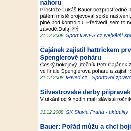
nahoru
Přestože Lukáš Bauer bezprostředně p
pátém místě projevoval spíše naštvání
plně pod kontrolou. Předvedl jsem to n
závodě.Daląí 
Sport iDNES.cz Největší spo
31.12.2008
Čajánek zajistil hattrickem p
Spenglerově poháru
Český hokejový útočník Petr Čajánek 
ve finále Spenglerova poháru a zajisti
iHNed.cz - Sportovní zpravo
31.12.2008
Silvestrovské derby přípravek
V utkání od 9 hodin malí slávisté roční
SK Slavia Praha - aktuality
31.12.2008
Bauer: Pořád můžu a chci bojo