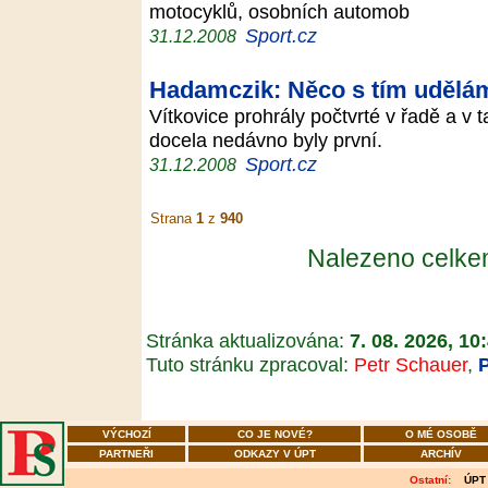
motocyklů, osobních automob
Sport.cz
31.12.2008
Hadamczik: Něco s tím udělá
Vítkovice prohrály počtvrté v řadě a v 
docela nedávno byly první.
Sport.cz
31.12.2008
Strana
1
z
940
Nalezeno celk
Stránka aktualizována:
7. 08. 2026, 10
Tuto stránku zpracoval:
Petr Schauer
,
VÝCHOZÍ
CO JE NOVÉ?
O MÉ OSOBĚ
PARTNEŘI
ODKAZY V ÚPT
ARCHÍV
Ostatní:
ÚPT