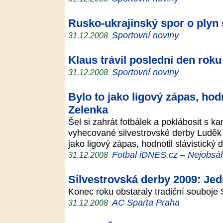
Rusko-ukrajinský spor o plyn 
Sportovní noviny
31.12.2008
Klaus trávil poslední den rok
Sportovní noviny
31.12.2008
Bylo to jako ligový zápas, ho
Zelenka
Šel si zahrát fotbálek a poklábosit s ka
vyhecované silvestrovské derby Luděk 
jako ligový zápas, hodnotil slávistick
Fotbal iDNES.cz – Nejobsáhl
31.12.2008
Silvestrovská derby 2009: Jedn
Konec roku obstaraly tradiční souboj
AC Sparta Praha
31.12.2008