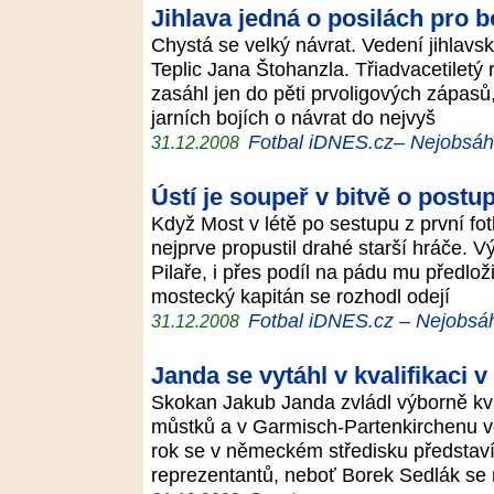
Jihlava jedná o posilách pro b
Chystá se velký návrat. Vedení jihlavs
Teplic Jana Štohanzla. Třiadvacetiletý
zasáhl jen do pěti prvoligových zápasů
jarních bojích o návrat do nejvyš
Fotbal iDNES.cz– Nejobsáhle
31.12.2008
Ústí je soupeř v bitvě o postup
Když Most v létě po sestupu z první fot
nejprve propustil drahé starší hráče. 
Pilaře, i přes podíl na pádu mu předlož
mostecký kapitán se rozhodl odejí
Fotbal iDNES.cz – Nejobsáhl
31.12.2008
Janda se vytáhl v kvalifikaci
Skokan Jakub Janda zvládl výborně kva
můstků a v Garmisch-Partenkirchenu ve
rok se v německém středisku představí 
reprezentantů, neboť Borek Sedlák s