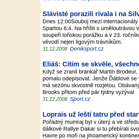
Slávisté porazili rivala i na Sil
Dnes 12:00Souboj mezi internacionály 
Spartou 6:4. Na hřišti s uměloutrávou 
soupeři loňskou porážku a v 23. ročníku
vévodí nejen ligovým trávníkům.
Deniksport.cz
31.12.2008
Eliáš: Cítím se skvěle, všech
Když se zranil brankář Martin Brodeur,
pomalu odepisovat. Jenže Ďáblové se vze
má sezónu skvostně rozjetou. Obávaný
Brooks přitom před pár týdny vyzýval
Sport.cz
31.12.2008
Loprais už leští tatru před sta
Pořádný mumraj byl v úterý a ve středu
dálkové Rallye Dakar si tu přebírali svoj
Havre po moři na jihoamerický kontine