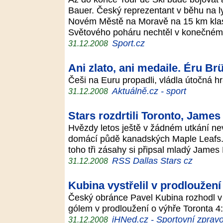
Bauer. Český reprezentant v běhu na l
Novém Městě na Moravě na 15 km klasic
Světového poháru nechtěl v konečné
Sport.cz
31.12.2008
Ani zlato, ani medaile. Éru Br
Češi na Euru propadli, vládla útočná 
Aktuálně.cz - sport
31.12.2008
Stars rozdrtili Toronto, James 
Hvězdy letos ještě v žádném utkání nev
domácí půdě kanadských Maple Leafs. 
toho tři zásahy si připsal mladý Jame
RSS Dallas Stars cz
31.12.2008
Kubina vystřelil v prodloužen
Český obránce Pavel Kubina rozhodl v
gólem v prodloužení o výhře Toronta 4
iHNed.cz - Sportovní zpravo
31.12.2008