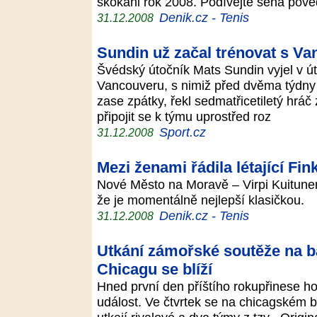
skokani rok 2008. Podívejte sena pove
Denik.cz - Tenis
31.12.2008
Sundin už začal trénovat s V
Švédský útočník Mats Sundin vyjel v út
Vancouveru, s nimiž před dvěma týdny p
zase zpátky, řekl sedmatřicetiletý hrá
připojit se k týmu uprostřed roz
Sport.cz
31.12.2008
Mezi ženami řádila létající Fin
Nové Město na Moravě – Virpi Kuitun
že je momentálně nejlepší klasičkou.
Denik.cz - Tenis
31.12.2008
Utkání zámořské soutěže na b
Chicagu se blíží
Hned první den příštího rokupřinese
událost. Ve čtvrtek se na chicagském 