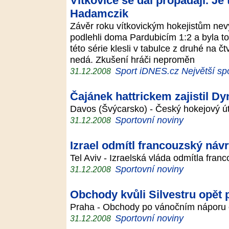
Vítkovice se dál propadají. Je 
Hadamczik
Závěr roku vítkovickým hokejistům nevy
podlehli doma Pardubicím 1:2 a byla to
této série klesli v tabulce z druhé na č
nedá. Zkušení hráči neproměn
Sport iDNES.cz Největší spo
31.12.2008
Čajánek hattrickem zajistil D
Davos (Švýcarsko) - Český hokejový ú
Sportovní noviny
31.12.2008
Izrael odmítl francouzský náv
Tel Aviv - Izraelská vláda odmítla fran
Sportovní noviny
31.12.2008
Obchody kvůli Silvestru opět 
Praha - Obchody po vánočním náporu op
Sportovní noviny
31.12.2008