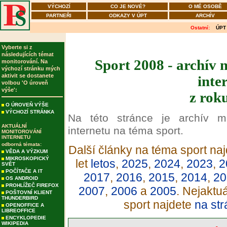
VÝCHOZÍ
CO JE NOVÉ?
O MÉ OSOBĚ
PARTNEŘI
ODKAZY V ÚPT
ARCHÍV
Ostatní:
ÚPT
Vyberte si z
následujících témat
Sport 2008 - archív 
monitorování. Na
výchozí stránku mých
aktivit se dostanete
inte
volbou 'O úroveň
výše':
z rok
O ÚROVEŇ VÝŠE
VÝCHOZÍ STRÁNKA
Na této stránce je archív m
AKTUÁLNÍ
internetu na téma sport.
MONITOROVÁNÍ
INTERNETU
odborná témata:
Další články na téma sport naj
VĚDA A VÝZKUM
MIKROSKOPICKÝ
let
letos
,
2025
,
2024
,
2023
,
2
SVĚT
POČÍTAČE A IT
2017
,
2016
,
2015
,
2014
,
20
OS ANDROID
PROHLÍŽEČ FIREFOX
2007
,
2006
a
2005
. Nejaktu
POŠTOVNÍ KLIENT
THUNDERBIRD
sport najdete
na str
OPENOFFICE A
LIBREOFFICE
ENCYKLOPEDIE
WIKIPEDIA