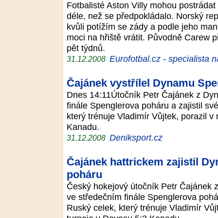
Fotbalisté Aston Villy mohou postráda
déle, než se předpokládalo. Norský re
kvůli potížím se zády a podle jeho ma
moci na hřiště vrátit. Původně Carew p
pět týdnů.
Eurofotbal.cz - specialista 
31.12.2008
Čajánek vystřílel Dynamu Spe
Dnes 14:11Útočník Petr Čajánek z Dyn
finále Spenglerova poháru a zajistil s
který trénuje Vladimír Vůjtek, porazil v
Kanadu.
Deniksport.cz
31.12.2008
Čajánek hattrickem zajistil D
poháru
Český hokejový útočník Petr Čajánek 
ve středečním finále Spenglerova pohár
Ruský celek, který trénuje Vladimír Vůjt