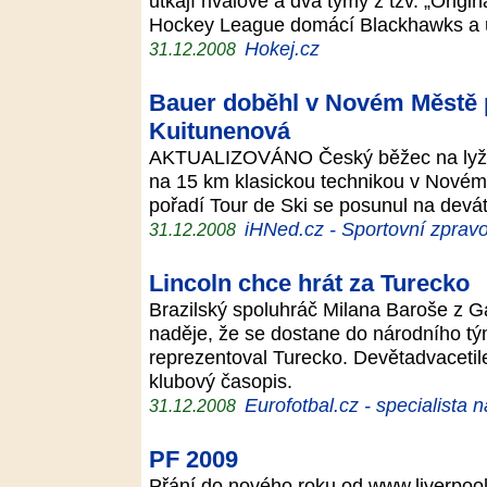
utkají rivalové a dva týmy z tzv. „Orig
Hockey League domácí Blackhawks a
Hokej.cz
31.12.2008
Bauer doběhl v Novém Městě p
Kuitunenová
AKTUALIZOVÁNO Český běžec na lyžíc
na 15 km klasickou technikou v Nové
pořadí Tour de Ski se posunul na devá
iHNed.cz - Sportovní zpravo
31.12.2008
Lincoln chce hrát za Turecko
Brazilský spoluhráč Milana Baroše z Ga
naděje, že se dostane do národního t
reprezentoval Turecko. Devětadvacetile
klubový časopis.
Eurofotbal.cz - specialista 
31.12.2008
PF 2009
Přání do nového roku od www.liverpoo