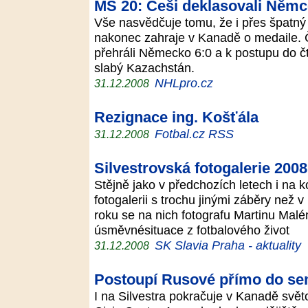
MS 20: Češi deklasovali Němce
Vše nasvědčuje tomu, že i přes špatný 
nakonec zahraje v Kanadě o medaile. Č
přehráli Německo 6:0 a k postupu do čtv
slabý Kazachstán.
NHLpro.cz
31.12.2008
Rezignace ing. Košťála
Fotbal.cz RSS
31.12.2008
Silvestrovská fotogalerie 2008
Stějně jako v předchozích letech i na 
fotogalerii s trochu jinými záběry než
roku se na nich fotografu Martinu Malém
úsměvnésituace z fotbalového život
SK Slavia Praha - aktuality
31.12.2008
Postoupí Rusové přímo do se
I na Silvestra pokračuje v Kanadě svět