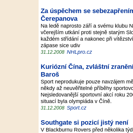
Za úspěchem se sebezapřením:
Čerepanova
Na ledě naprosto září a svému klubu NH
včerejším utkání proti stejně starým S
každém střídání a nakonec při vítězství
zápase sice udiv
NHLpro.cz
31.12.2008
Kuriózní Čína, zvláštní zraněn
Baroš
Sport neprodukuje pouze navzájem měři
někdy až neuvěřitelné příběhy sportovc
Nejsledovanější sportovní akcí roku 20
situací byla olympiáda v Číně.
Sport.cz
31.12.2008
Southgate si pozicí jistý není
V Blackburnu Rovers před několika týdn