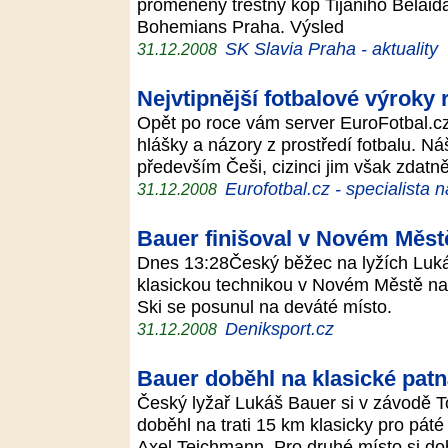
proměněný trestný kop Tijaniho Belaida
Bohemians Praha. Výsled
SK Slavia Praha - aktuality
31.12.2008
Nejvtipnější fotbalové výroky
Opět po roce vám server EuroFotbal.cz 
hlášky a názory z prostředí fotbalu. Náš
především Češi, cizinci jim však zdat
Eurofotbal.cz - specialista 
31.12.2008
Bauer finišoval v Novém Měst
Dnes 13:28Český běžec na lyžích Luká
klasickou technikou v Novém Městě na
Ski se posunul na deváté místo.
Deniksport.cz
31.12.2008
Bauer doběhl na klasické pat
Český lyžař Lukáš Bauer si v závodě 
doběhl na trati 15 km klasicky pro páté
Axel Teichmann. Pro druhé místo si do