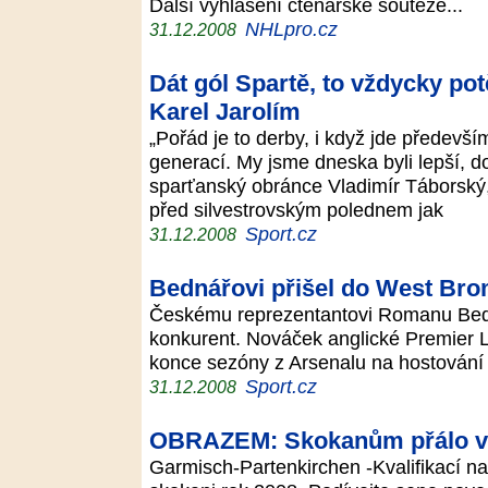
Další vyhlášení čtenářské soutěže...
NHLpro.cz
31.12.2008
Dát gól Spartě, to vždycky potě
Karel Jarolím
„Pořád je to derby, i když jde předevš
generací. My jsme dneska byli lepší, do
sparťanský obránce Vladimír Táborský
před silvestrovským polednem jak
Sport.cz
31.12.2008
Bednářovi přišel do West Bro
Českému reprezentantovi Romanu Bedn
konkurent. Nováček anglické Premier L
konce sezóny z Arsenalu na hostován
Sport.cz
31.12.2008
OBRAZEM: Skokanům přálo v 
Garmisch-Partenkirchen -Kvalifikací na 