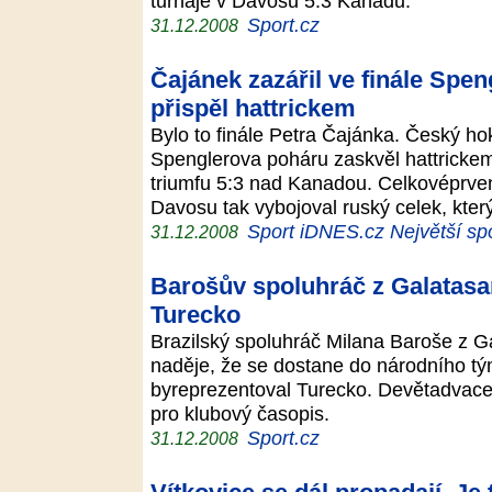
turnaje v Davosu 5:3 Kanadu.
Sport.cz
31.12.2008
Čajánek zazářil ve finále Spen
přispěl hattrickem
Bylo to finále Petra Čajánka. Český hok
Spenglerova poháru zaskvěl hattrick
triumfu 5:3 nad Kanadou. Celkovéprven
Davosu tak vybojoval ruský celek, kter
Sport iDNES.cz Největší spo
31.12.2008
Barošův spoluhráč z Galatasar
Turecko
Brazilský spoluhráč Milana Baroše z Ga
naděje, že se dostane do národního t
byreprezentoval Turecko. Devětadvacet
pro klubový časopis.
Sport.cz
31.12.2008