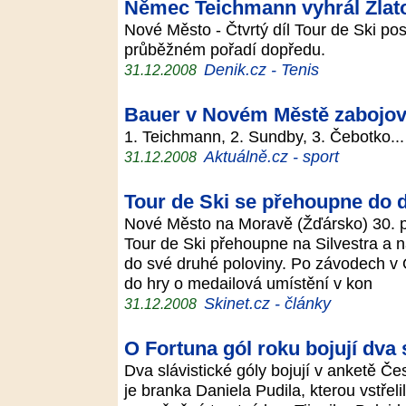
Němec Teichmann vyhrál Zlato
Nové Město - Čtvrtý díl Tour de Ski po
průběžném pořadí dopředu.
Denik.cz - Tenis
31.12.2008
Bauer v Novém Městě zabojoval
1. Teichmann, 2. Sundby, 3. Čebotko..
Aktuálně.cz - sport
31.12.2008
Tour de Ski se přehoupne do 
Nové Město na Moravě (Žďársko) 30. pr
Tour de Ski přehoupne na Silvestra a
do své druhé poloviny. Po závodech v 
do hry o medailová umístění v kon
Skinet.cz - články
31.12.2008
O Fortuna gól roku bojují dva 
Dva slávistické góly bojují v anketě Č
je branka Daniela Pudila, kterou vstřelil