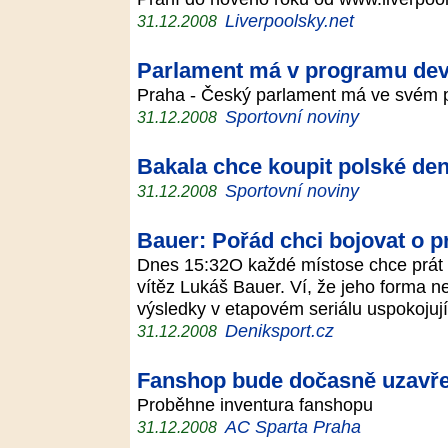
Liverpoolsky.net
31.12.2008
Parlament má v programu dev
Praha - Český parlament má ve svém 
Sportovní noviny
31.12.2008
Bakala chce koupit polské den
Sportovní noviny
31.12.2008
Bauer: Pořád chci bojovat o p
Dnes 15:32O každé místose chce prát a
vítěz Lukáš Bauer. Ví, že jeho forma ne
výsledky v etapovém seriálu uspokojuj
Deniksport.cz
31.12.2008
Fanshop bude dočasně uzavř
Proběhne inventura fanshopu
AC Sparta Praha
31.12.2008