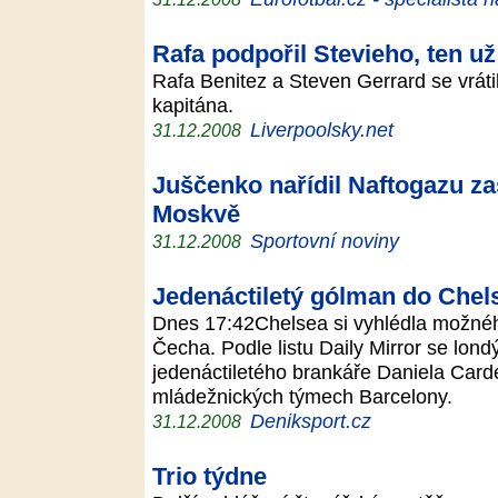
Rafa podpořil Stevieho, ten už
Rafa Benitez a Steven Gerrard se vrát
kapitána.
Liverpoolsky.net
31.12.2008
Juščenko nařídil Naftogazu zas
Moskvě
Sportovní noviny
31.12.2008
Jedenáctiletý gólman do Chel
Dnes 17:42Chelsea si vyhlédla možné
Čecha. Podle listu Daily Mirror se lond
jedenáctiletého brankáře Daniela Carde
mládežnických týmech Barcelony.
Deniksport.cz
31.12.2008
Trio týdne