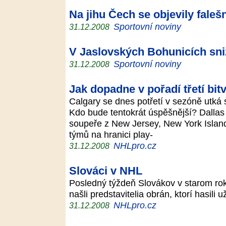
Na jihu Čech se objevily fale
Sportovní noviny
31.12.2008
V Jaslovských Bohunicích sni
Sportovní noviny
31.12.2008
Jak dopadne v pořadí třetí bit
Calgary se dnes potřetí v sezóně utk
Kdo bude tentokrát úspěšnější? Dallas
soupeře z New Jersey, New York Islande
týmů na hranici play-
NHLpro.cz
31.12.2008
Slováci v NHL
Posledný týždeň Slovákov v starom rok
našli predstavitelia obrán, ktorí hasili
NHLpro.cz
31.12.2008