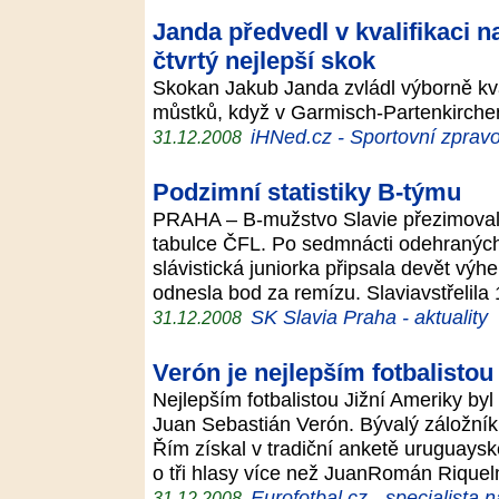
Janda předvedl v kvalifikaci 
čtvrtý nejlepší skok
Skokan Jakub Janda zvládl výborně kva
můstků, když v Garmisch-Partenkirchen
iHNed.cz - Sportovní zpravo
31.12.2008
Podzimní statistiky B-týmu
PRAHA – B-mužstvo Slavie přezimoval
tabulce ČFL. Po sedmnácti odehranýc
slávistická juniorka připsala devět výhe
odnesla bod za remízu. Slaviavstřelila
SK Slavia Praha - aktuality
31.12.2008
Verón je nejlepším fotbalistou
Nejlepším fotbalistou Jižní Ameriky byl
Juan Sebastián Verón. Bývalý záložník
Řím získal v tradiční anketě uruguaysk
o tři hlasy více než JuanRomán Rique
Eurofotbal.cz - specialista 
31.12.2008