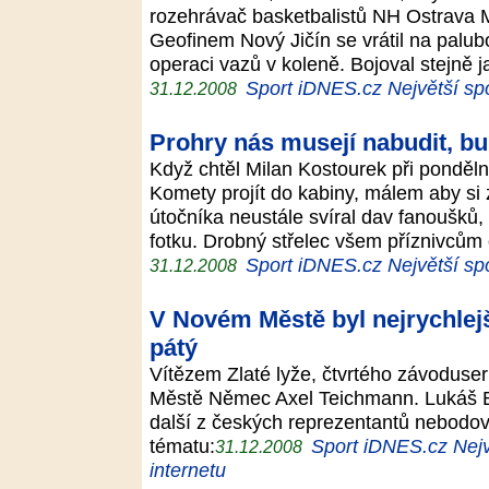
rozehrávač basketbalistů NH Ostrava Mi
Geofinem Nový Jičín se vrátil na palu
operaci vazů v koleně. Bojoval stejně 
Sport iDNES.cz Největší spo
31.12.2008
Prohry nás musejí nabudit, bu
Když chtěl Milan Kostourek při ponděl
Komety projít do kabiny, málem aby si
útočníka neustále svíral dav fanoušků
fotku. Drobný střelec všem příznivců
Sport iDNES.cz Největší spo
31.12.2008
V Novém Městě byl nejrychlej
pátý
Vítězem Zlaté lyže, čtvrtého závoduser
Městě Němec Axel Teichmann. Lukáš Ba
další z českých reprezentantů nebodov
tématu:
Sport iDNES.cz Nejv
31.12.2008
internetu