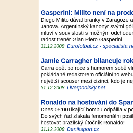
Gasperini: Milito není na prod
Diego Milito dával branky v Zaragoze a
Janova. Argentinský kanonýr svými góly
mluví v souvislosti s možným odchod
radost trenér Gian Piero Gasperini...
Eurofotbal.cz - specialista 
31.12.2008
Jamie Carragher bilancuje ro
Carra opět po roce s humorem sobě vl
pokládané redaktorem oficiálního webu
největší scouser mezi cizinci, kdo je n
Liverpoolsky.net
31.12.2008
Ronaldo na hostování do Spar
Dnes 05:00Tikající bombu odpálila v po
Do svých řad získala fenomenální pos
hostovat brazilský útočník Ronaldo!
Deniksport.cz
31.12.2008