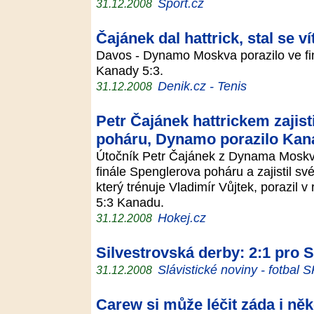
Sport.cz
31.12.2008
Čajánek dal hattrick, stal se 
Davos - Dynamo Moskva porazilo ve fin
Kanady 5:3.
Denik.cz - Tenis
31.12.2008
Petr Čajánek hattrickem zajist
poháru, Dynamo porazilo Kan
Útočník Petr Čajánek z Dynama Moskva
finále Spenglerova poháru a zajistil s
který trénuje Vladimír Vůjtek, porazil v
5:3 Kanadu.
Hokej.cz
31.12.2008
Silvestrovská derby: 2:1 pro S
Slávistické noviny - fotbal 
31.12.2008
Carew si může léčit záda i ně