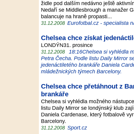
židle pod dalším nedávno ještě aktivn
Nedaří se Middlesbrough a manažer Ga
balancuje na hraně propasti...
Eurofotbal.cz - specialista 
31.12.2008
Chelsea chce získat jedenácti
LONDÝN31. prosince
18:16Chelsea si vyhlédla 
31.12.2008
Petra Čecha. Podle listu Daily Mirror s
jedenáctiletého brankáře Daniela Carde
mládežnických týmech Barcelony.
Chelsea chce přetáhnout z Bar
brankáře
Chelsea si vyhlédla možného nástupc
listu Daily Mirror se londýnský klub za
Daniela Cardenase, který fotbalově vy
Barcelony.
Sport.cz
31.12.2008