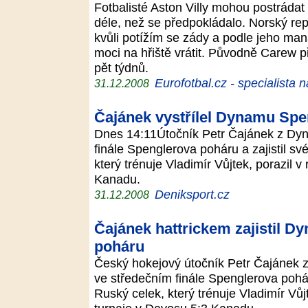
Fotbalisté Aston Villy mohou postráda
déle, než se předpokládalo. Norský re
kvůli potížím se zády a podle jeho ma
moci na hřiště vrátit. Původně Carew p
pět týdnů.
Eurofotbal.cz - specialista 
31.12.2008
Čajánek vystřílel Dynamu Spe
Dnes 14:11Útočník Petr Čajánek z Dyn
finále Spenglerova poháru a zajistil s
který trénuje Vladimír Vůjtek, porazil v
Kanadu.
Deniksport.cz
31.12.2008
Čajánek hattrickem zajistil D
poháru
Český hokejový útočník Petr Čajánek 
ve středečním finále Spenglerova pohár
Ruský celek, který trénuje Vladimír Vůjt