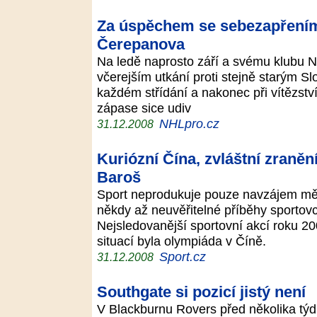
Za úspěchem se sebezapřením:
Čerepanova
Na ledě naprosto září a svému klubu NH
včerejším utkání proti stejně starým S
každém střídání a nakonec při vítězství
zápase sice udiv
NHLpro.cz
31.12.2008
Kuriózní Čína, zvláštní zraněn
Baroš
Sport neprodukuje pouze navzájem měři
někdy až neuvěřitelné příběhy sportovc
Nejsledovanější sportovní akcí roku 20
situací byla olympiáda v Číně.
Sport.cz
31.12.2008
Southgate si pozicí jistý není
V Blackburnu Rovers před několika týdn