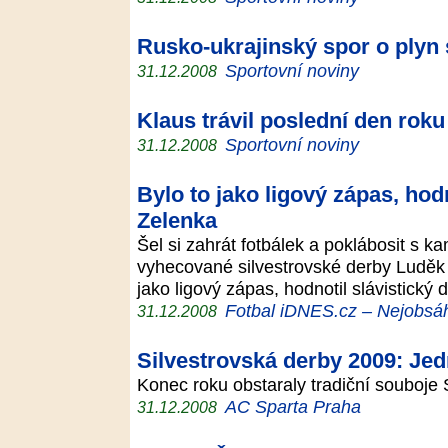
Rusko-ukrajinský spor o plyn 
Sportovní noviny
31.12.2008
Klaus trávil poslední den rok
Sportovní noviny
31.12.2008
Bylo to jako ligový zápas, ho
Zelenka
Šel si zahrát fotbálek a poklábosit s ka
vyhecované silvestrovské derby Luděk 
jako ligový zápas, hodnotil slávistick
Fotbal iDNES.cz – Nejobsáhl
31.12.2008
Silvestrovská derby 2009: Jedn
Konec roku obstaraly tradiční souboj
AC Sparta Praha
31.12.2008