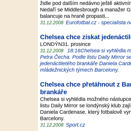
židle pod dalším nedávno ještě aktivn
Nedaří se Middlesbrough a manažer Ga
balancuje na hraně propasti...
Eurofotbal.cz - specialista 
31.12.2008
Chelsea chce získat jedenácti
LONDÝN31. prosince
18:16Chelsea si vyhlédla 
31.12.2008
Petra Čecha. Podle listu Daily Mirror s
jedenáctiletého brankáře Daniela Carde
mládežnických týmech Barcelony.
Chelsea chce přetáhnout z Bar
brankáře
Chelsea si vyhlédla možného nástupc
listu Daily Mirror se londýnský klub za
Daniela Cardenase, který fotbalově vy
Barcelony.
Sport.cz
31.12.2008