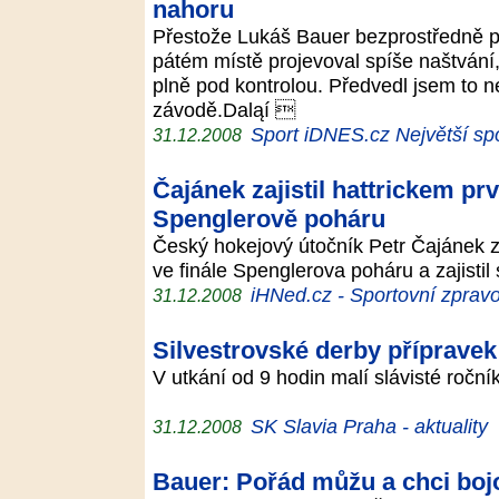
nahoru
Přestože Lukáš Bauer bezprostředně p
pátém místě projevoval spíše naštvání
plně pod kontrolou. Předvedl jsem to n
závodě.Daląí 
Sport iDNES.cz Největší spo
31.12.2008
Čajánek zajistil hattrickem p
Spenglerově poháru
Český hokejový útočník Petr Čajánek 
ve finále Spenglerova poháru a zajisti
iHNed.cz - Sportovní zpravo
31.12.2008
Silvestrovské derby přípravek
V utkání od 9 hodin malí slávisté roční
SK Slavia Praha - aktuality
31.12.2008
Bauer: Pořád můžu a chci bojo