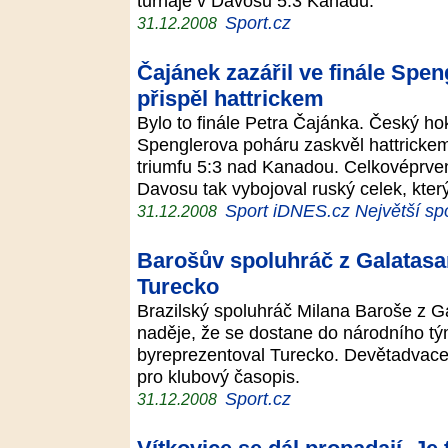
turnaje v Davosu 5:3 Kanadu.
Sport.cz
31.12.2008
Čajánek zazářil ve finále Spen
přispěl hattrickem
Bylo to finále Petra Čajánka. Český hok
Spenglerova poháru zaskvěl hattrick
triumfu 5:3 nad Kanadou. Celkovéprven
Davosu tak vybojoval ruský celek, kter
Sport iDNES.cz Největší spo
31.12.2008
Barošův spoluhráč z Galatasar
Turecko
Brazilský spoluhráč Milana Baroše z Ga
naděje, že se dostane do národního t
byreprezentoval Turecko. Devětadvacet
pro klubový časopis.
Sport.cz
31.12.2008