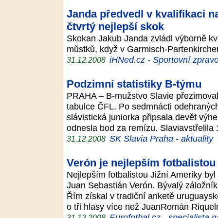
Janda předvedl v kvalifikaci 
čtvrtý nejlepší skok
Skokan Jakub Janda zvládl výborně kva
můstků, když v Garmisch-Partenkirchen
iHNed.cz - Sportovní zpravo
31.12.2008
Podzimní statistiky B-týmu
PRAHA – B-mužstvo Slavie přezimoval
tabulce ČFL. Po sedmnácti odehranýc
slávistická juniorka připsala devět výhe
odnesla bod za remízu. Slaviavstřelila
SK Slavia Praha - aktuality
31.12.2008
Verón je nejlepším fotbalistou
Nejlepším fotbalistou Jižní Ameriky byl
Juan Sebastián Verón. Bývalý záložník
Řím získal v tradiční anketě uruguaysk
o tři hlasy více než JuanRomán Rique
Eurofotbal.cz - specialista 
31.12.2008