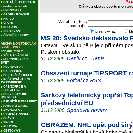
Arc
P2P SÍTĚ BITTORRENT
všeobecná témata:
Články z oblasti sportu monitor
EKONOMIKA
OSOBNÍ FINANCE
PRÁVO
Vybrat jen odkazy
SPORT
obsahující:
KULTURA
CESTOVÁNÍ
přesný výraz
kt
ČÍNSKÉ E-SHOPY
MS 20: Švédsko deklasovalo 
ARCHÍV MONITOROVÁNÍ
Ottawa - Ve skupině B je o přímém pos
(2005 - letos):
Ruskem obstálo.
odborná témata:
VĚDA A VÝZKUM
Denik.cz - Tenis
31.12.2008
MIKROSKOPICKÝ
SVĚT
POČÍTAČE A IT
OS ANDROID
Obsazení turnaje TIPSPORT r
PROHLÍŽEČ FIREFOX
Fotbal.cz RSS
POŠTOVNÍ KLIENT
31.12.2008
THUNDERBIRD
OPENOFFICE A
LIBREOFFICE
Sarkozy telefonicky popřál To
ENCYKLOPEDIE
WIKIPEDIA
předsednictví EU
P2P SÍTĚ BITTORRENT
všeobecná témata:
Sportovní noviny
31.12.2008
EKONOMIKA
OSOBNÍ FINANCE
PRÁVO
SPORT
OBRAZEM: NHL opět pod šir
KULTURA
CESTOVÁNÍ
Chicago - Nejlepší klubová hokejová so