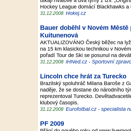
utkají rivalové a dva týmy z tzv. „Orig
Hockey League domácí Blackhawks a
Hokej.cz
31.12.2008
Bauer doběhl v Novém Městě p
Kuitunenová
AKTUALIZOVÁNO Český běžec na lyžíc
na 15 km klasickou technikou v Nové
pořadí Tour de Ski se posunul na devá
iHNed.cz - Sportovní zpravo
31.12.2008
Lincoln chce hrát za Turecko
Brazilský spoluhráč Milana Baroše z Ga
naděje, že se dostane do národního t
reprezentoval Turecko. Devětadvacetile
klubový časopis.
Eurofotbal.cz - specialista 
31.12.2008
PF 2009
Přání do nového roku od www.liverpoo