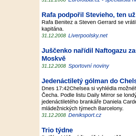
Rafa podpořil Stevieho, ten už
Rafa Benitez a Steven Gerrard se vrát
kapitána.
Liverpoolsky.net
31.12.2008
Juščenko nařídil Naftogazu zas
Moskvě
Sportovní noviny
31.12.2008
Jedenáctiletý gólman do Chel
Dnes 17:42Chelsea si vyhlédla možné
Čecha. Podle listu Daily Mirror se lond
jedenáctiletého brankáře Daniela Carde
mládežnických týmech Barcelony.
Deniksport.cz
31.12.2008
Trio týdne