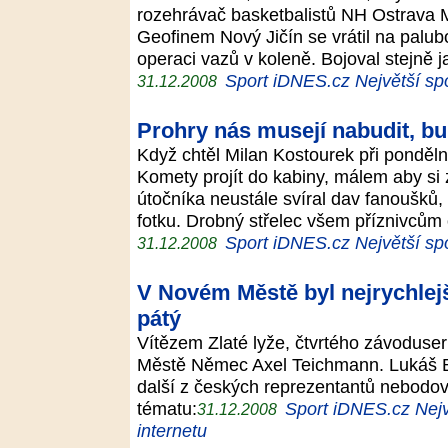
rozehrávač basketbalistů NH Ostrava Mi
Geofinem Nový Jičín se vrátil na palu
operaci vazů v koleně. Bojoval stejně 
Sport iDNES.cz Největší spo
31.12.2008
Prohry nás musejí nabudit, bu
Když chtěl Milan Kostourek při ponděl
Komety projít do kabiny, málem aby si
útočníka neustále svíral dav fanoušků
fotku. Drobný střelec všem příznivců
Sport iDNES.cz Největší spo
31.12.2008
V Novém Městě byl nejrychlej
pátý
Vítězem Zlaté lyže, čtvrtého závoduser
Městě Němec Axel Teichmann. Lukáš Ba
další z českých reprezentantů nebodov
tématu:
Sport iDNES.cz Nejv
31.12.2008
internetu