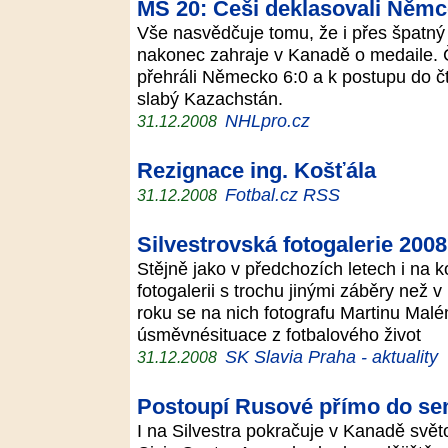
MS 20: Češi deklasovali Němce
Vše nasvědčuje tomu, že i přes špatný 
nakonec zahraje v Kanadě o medaile. Č
přehráli Německo 6:0 a k postupu do čtv
slabý Kazachstán.
NHLpro.cz
31.12.2008
Rezignace ing. Košťála
Fotbal.cz RSS
31.12.2008
Silvestrovská fotogalerie 2008
Stějně jako v předchozích letech i na 
fotogalerii s trochu jinými záběry než
roku se na nich fotografu Martinu Malém
úsměvnésituace z fotbalového život
SK Slavia Praha - aktuality
31.12.2008
Postoupí Rusové přímo do se
I na Silvestra pokračuje v Kanadě svět