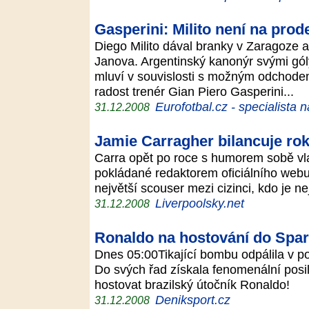
Gasperini: Milito není na prod
Diego Milito dával branky v Zaragoze a
Janova. Argentinský kanonýr svými góly
mluví v souvislosti s možným odchod
radost trenér Gian Piero Gasperini...
Eurofotbal.cz - specialista 
31.12.2008
Jamie Carragher bilancuje ro
Carra opět po roce s humorem sobě vl
pokládané redaktorem oficiálního webu
největší scouser mezi cizinci, kdo je n
Liverpoolsky.net
31.12.2008
Ronaldo na hostování do Spar
Dnes 05:00Tikající bombu odpálila v po
Do svých řad získala fenomenální pos
hostovat brazilský útočník Ronaldo!
Deniksport.cz
31.12.2008