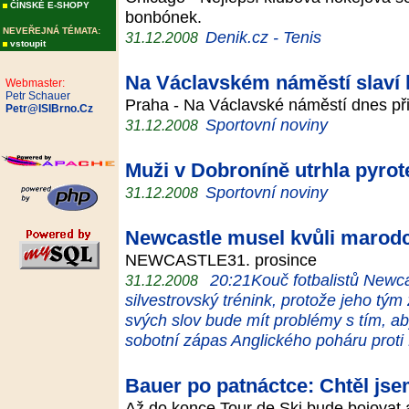
ČÍNSKÉ E-SHOPY
bonbónek.
NEVEŘEJNÁ TÉMATA:
Denik.cz - Tenis
31.12.2008
vstoupit
Na Václavském náměstí slaví k
Webmaster:
Petr Schauer
Praha - Na Václavské náměstí dnes přišl
Petr@ISIBrno.Cz
Sportovní noviny
31.12.2008
Muži v Dobroníně utrhla pyrot
Sportovní noviny
31.12.2008
Newcastle musel kvůli marodce
NEWCASTLE31. prosince
20:21Kouč fotbalistů Newca
31.12.2008
silvestrovský trénink, protože jeho tý
svých slov bude mít problémy s tím, ab
sobotní zápas Anglického poháru proti
Bauer po patnáctce: Chtěl jse
Až do konce Tour de Ski bude bojovat