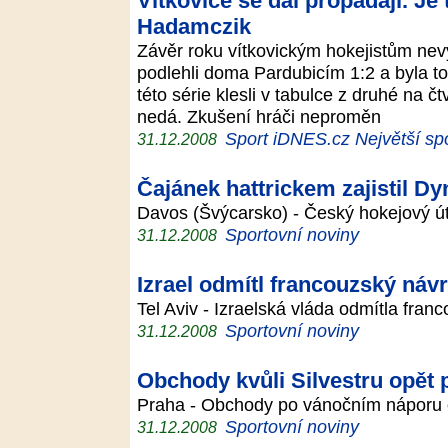
Vítkovice se dál propadají. Je 
Hadamczik
Závěr roku vítkovickým hokejistům nevy
podlehli doma Pardubicím 1:2 a byla to
této série klesli v tabulce z druhé na č
nedá. Zkušení hráči neproměn
Sport iDNES.cz Největší spo
31.12.2008
Čajánek hattrickem zajistil D
Davos (Švýcarsko) - Český hokejový ú
Sportovní noviny
31.12.2008
Izrael odmítl francouzský náv
Tel Aviv - Izraelská vláda odmítla fran
Sportovní noviny
31.12.2008
Obchody kvůli Silvestru opět 
Praha - Obchody po vánočním náporu op
Sportovní noviny
31.12.2008