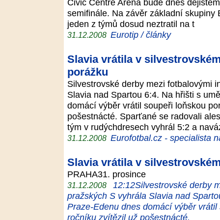
Civic Centre Arena bude dnes dějištěm
semifinále. Na závěr základní skupiny
jeden z týmů dosud neztratil na t
Eurotip / články
31.12.2008
Slavia vrátila v silvestrovsk
porážku
Silvestrovské derby mezi fotbalovými i
Slavia nad Spartou 6:4. Na hřišti s u
domácí výběr vrátil soupeři loňskou por
pošestnácté. Sparťané se radovali ales
tým v rudýchdresech vyhrál 5:2 a navá
Eurofotbal.cz - specialista 
31.12.2008
Slavia vrátila v silvestrovsk
PRAHA31. prosince
12:12Silvestrovské derby me
31.12.2008
pražských S vyhrála Slavia nad Spartou
Praze-Edenu dnes domácí výběr vrátil 
ročníku zvítězil už pošestnácté.