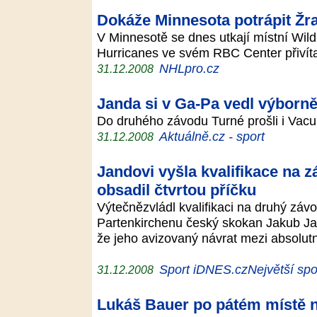
Dokáže Minnesota potrápit Žr
V Minnesotě se dnes utkají místní Wil
Hurricanes ve svém RBC Center přivít
NHLpro.cz
31.12.2008
Janda si v Ga-Pa vedl výborně.
Do druhého závodu Turné prošli i Vac
Aktuálně.cz - sport
31.12.2008
Jandovi vyšla kvalifikace na 
obsadil čtvrtou příčku
Výtečnězvládl kvalifikaci na druhý záv
Partenkirchenu český skokan Jakub Jan
že jeho avizovaný návrat mezi absolutní
Sport iDNES.czNejvětší spor
31.12.2008
Lukáš Bauer po pátém místě n