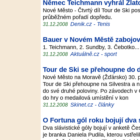
Němec Teichmann vyhrál Zlato
Nové Město - Čtvrtý díl Tour de Ski po
průběžném pořadí dopředu.
Denik.cz - Tenis
31.12.2008
Bauer v Novém Městě zabojoval
1. Teichmann, 2. Sundby, 3. Čebotko..
Aktuálně.cz - sport
31.12.2008
Tour de Ski se přehoupne do 
Nové Město na Moravě (Žďársko) 30. pr
Tour de Ski přehoupne na Silvestra a
do své druhé poloviny. Po závodech v 
do hry o medailová umístění v kon
Skinet.cz - články
31.12.2008
O Fortuna gól roku bojují dva 
Dva slávistické góly bojují v anketě Č
je branka Daniela Pudila, kterou vstřelil