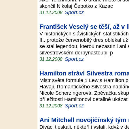
skončil Nikolaj Čebotko z Kazac
Sport.cz
31.12.2008
František Veselý se těší, až v 
V historických slávistických statistiká
II., protože červenobílý dres oblékal u
se stal legendou, kterou nezastínil ani 
silvestrovském derbynastoupil p
Sport.cz
31.12.2008
Hamilton stráví Silvestra rom
Mistr světa formule 1 Lewis Hamilton p
Havaji. Romantického Silvestra napláno
Nicole Scherzingerová. Zpěvačka skupi
příležitosti Hamiltonovi detailně ukáza
Sport.cz
31.12.2008
Ani Mitchell novojičínský tým 
Diváci tleskali, někteří i vstali, když v