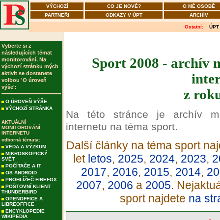
VÝCHOZÍ
CO JE NOVÉ?
O MÉ OSOBĚ
PARTNEŘI
ODKAZY V ÚPT
ARCHÍV
Ostatní:
ÚPT
Vyberte si z
následujících témat
Sport 2008 - archív 
monitorování. Na
výchozí stránku mých
aktivit se dostanete
inte
volbou 'O úroveň
výše':
z rok
O ÚROVEŇ VÝŠE
VÝCHOZÍ STRÁNKA
Na této stránce je archív m
AKTUÁLNÍ
internetu na téma sport.
MONITOROVÁNÍ
INTERNETU
odborná témata:
Další články na téma sport naj
VĚDA A VÝZKUM
MIKROSKOPICKÝ
let
letos
,
2025
,
2024
,
2023
,
2
SVĚT
POČÍTAČE A IT
2017
,
2016
,
2015
,
2014
,
20
OS ANDROID
PROHLÍŽEČ FIREFOX
2007
,
2006
a
2005
. Nejaktu
POŠTOVNÍ KLIENT
THUNDERBIRD
sport najdete
na str
OPENOFFICE A
LIBREOFFICE
ENCYKLOPEDIE
WIKIPEDIA