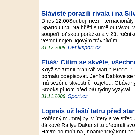
Slávisté porazili rivala i na Sil
Dnes 12:00Souboj mezi internacionály 
Spartou 6:4. Na hřišti s uměloutrávou 
soupeři loňskou porážku a v 23. ročníku
vévodí nejen ligovým trávníkům.
Deniksport.cz
31.12.2008
Eliáš: Cítím se skvěle, všech
Když se zranil brankář Martin Brodeur,
pomalu odepisovat. Jenže Ďáblové se vze
má sezónu skvostně rozjetou. Obávaný
Brooks přitom před pár týdny vyzýval
Sport.cz
31.12.2008
Loprais už leští tatru před sta
Pořádný mumraj byl v úterý a ve středu
dálkové Rallye Dakar si tu přebírali svoj
Havre po moři na jihoamerický kontine