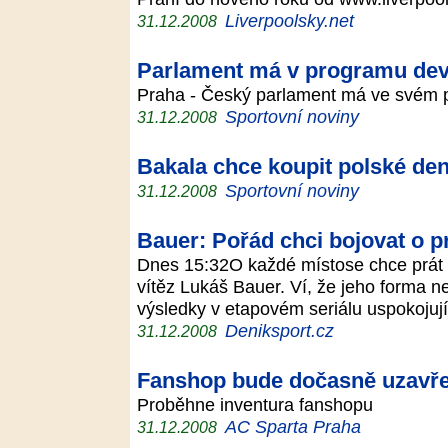
Liverpoolsky.net
31.12.2008
Parlament má v programu dev
Praha - Český parlament má ve svém 
Sportovní noviny
31.12.2008
Bakala chce koupit polské den
Sportovní noviny
31.12.2008
Bauer: Pořád chci bojovat o p
Dnes 15:32O každé místose chce prát a
vítěz Lukáš Bauer. Ví, že jeho forma ne
výsledky v etapovém seriálu uspokojuj
Deniksport.cz
31.12.2008
Fanshop bude dočasně uzavř
Proběhne inventura fanshopu
AC Sparta Praha
31.12.2008