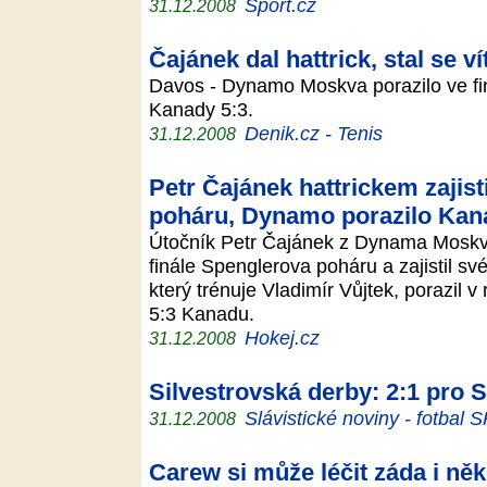
Sport.cz
31.12.2008
Čajánek dal hattrick, stal se 
Davos - Dynamo Moskva porazilo ve fin
Kanady 5:3.
Denik.cz - Tenis
31.12.2008
Petr Čajánek hattrickem zajist
poháru, Dynamo porazilo Kan
Útočník Petr Čajánek z Dynama Moskva
finále Spenglerova poháru a zajistil s
který trénuje Vladimír Vůjtek, porazil v
5:3 Kanadu.
Hokej.cz
31.12.2008
Silvestrovská derby: 2:1 pro S
Slávistické noviny - fotbal 
31.12.2008
Carew si může léčit záda i ně