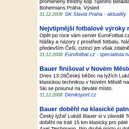
proměněný trestný kop Tijaniho Belaida
Bohemians Praha. Výsled
SK Slavia Praha - aktuality
31.12.2008
Nejvtipnější fotbalové výroky
Opět po roce vám server EuroFotbal.cz 
hlášky a názory z prostředí fotbalu. Náš
především Češi, cizinci jim však zdat
Eurofotbal.cz - specialista 
31.12.2008
Bauer finišoval v Novém Měst
Dnes 13:28Český běžec na lyžích Luká
klasickou technikou v Novém Městě na
Ski se posunul na deváté místo.
Deniksport.cz
31.12.2008
Bauer doběhl na klasické pat
Český lyžař Lukáš Bauer si v závodě 
doběhl na trati 15 km klasicky pro páté
Axel Teichmann. Pro druhé místo si do