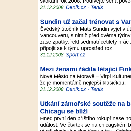
skokani rok 2008. Podívejte sena pove
Denik.cz - Tenis
31.12.2008
Sundin už začal trénovat s V
Švédský útočník Mats Sundin vyjel v út
Vancouveru, s nimiž před dvěma týdny p
zase zpátky, řekl sedmatřicetiletý hrá
připojit se k týmu uprostřed roz
Sport.cz
31.12.2008
Mezi ženami řádila létající Fin
Nové Město na Moravě – Virpi Kuitun
že je momentálně nejlepší klasičkou.
Denik.cz - Tenis
31.12.2008
Utkání zámořské soutěže na b
Chicagu se blíží
Hned první den příštího rokupřinese
událost. Ve čtvrtek se na chicagském 