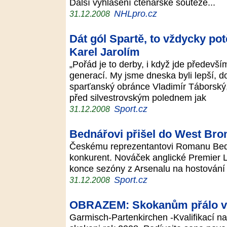
Další vyhlášení čtenářské soutěže...
NHLpro.cz
31.12.2008
Dát gól Spartě, to vždycky potě
Karel Jarolím
„Pořád je to derby, i když jde předevš
generací. My jsme dneska byli lepší, do
sparťanský obránce Vladimír Táborský
před silvestrovským polednem jak
Sport.cz
31.12.2008
Bednářovi přišel do West Bro
Českému reprezentantovi Romanu Bedn
konkurent. Nováček anglické Premier L
konce sezóny z Arsenalu na hostován
Sport.cz
31.12.2008
OBRAZEM: Skokanům přálo v 
Garmisch-Partenkirchen -Kvalifikací na 