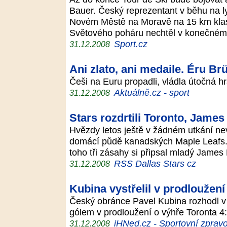
Bauer. Český reprezentant v běhu na l
Novém Městě na Moravě na 15 km klasic
Světového poháru nechtěl v konečné
Sport.cz
31.12.2008
Ani zlato, ani medaile. Éru Br
Češi na Euru propadli, vládla útočná 
Aktuálně.cz - sport
31.12.2008
Stars rozdrtili Toronto, James 
Hvězdy letos ještě v žádném utkání nev
domácí půdě kanadských Maple Leafs. 
toho tři zásahy si připsal mladý Jame
RSS Dallas Stars cz
31.12.2008
Kubina vystřelil v prodloužen
Český obránce Pavel Kubina rozhodl v
gólem v prodloužení o výhře Toronta 4
iHNed.cz - Sportovní zpravo
31.12.2008