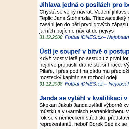
Jihlava jedná o posilách pro b
Chystá se velký návrat. Vedení jihlavs
Teplic Jana Štohanzla. Třiadvacetiletý
zasáhl jen do pěti prvoligových zápasů
jarních bojích o návrat do nejvyš
Fotbal iDNES.cz– Nejobsáhle
31.12.2008
Ústí je soupeř v bitvě o postup
Když Most v létě po sestupu z první fot
nejprve propustil drahé starší hráče. 
Pilaře, i přes podíl na pádu mu předlož
mostecký kapitán se rozhodl odejí
Fotbal iDNES.cz – Nejobsáhl
31.12.2008
Janda se vytáhl v kvalifikaci
Skokan Jakub Janda zvládl výborně kva
můstků a v Garmisch-Partenkirchenu ve
rok se v německém středisku představí 
reprezentantů, neboť Borek Sedlák s