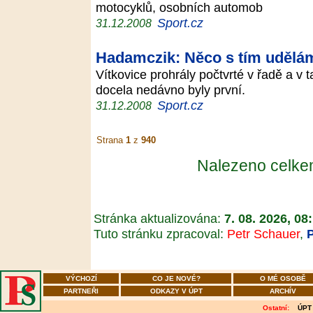
motocyklů, osobních automob
Sport.cz
31.12.2008
Hadamczik: Něco s tím udělá
Vítkovice prohrály počtvrté v řadě a v 
docela nedávno byly první.
Sport.cz
31.12.2008
Strana
1
z
940
Nalezeno celk
Stránka aktualizována:
7. 08. 2026, 08
Tuto stránku zpracoval:
Petr Schauer
,
VÝCHOZÍ
CO JE NOVÉ?
O MÉ OSOBĚ
PARTNEŘI
ODKAZY V ÚPT
ARCHÍV
Ostatní:
ÚPT