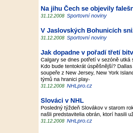
Na jihu Čech se objevily fale
Sportovní noviny
31.12.2008
V Jaslovských Bohunicích sni
Sportovní noviny
31.12.2008
Jak dopadne v pořadí třetí bit
Calgary se dnes potřetí v sezóně utk
Kdo bude tentokrát úspěšnější? Dallas
soupeře z New Jersey, New York Islande
týmů na hranici play-
NHLpro.cz
31.12.2008
Slováci v NHL
Posledný týždeň Slovákov v starom rok
našli predstavitelia obrán, ktorí hasili
NHLpro.cz
31.12.2008