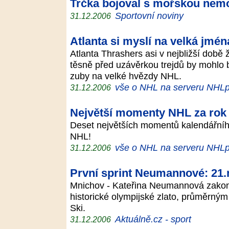
Trčka bojoval s mořskou nem
Sportovní noviny
31.12.2006
Atlanta si myslí na velká jmén
Atlanta Thrashers asi v nejbližší dob
těsně před uzávěrkou trejdů by mohlo b
zuby na velké hvězdy NHL.
vše o NHL na serveru NHLp
31.12.2006
Největší momenty NHL za rok
Deset největších momentů kalendářního
NHL!
vše o NHL na serveru NHLp
31.12.2006
První sprint Neumannové: 21.
Mnichov - Kateřina Neumannová zakonč
historické olympijské zlato, průměrný
Ski.
Aktuálně.cz - sport
31.12.2006