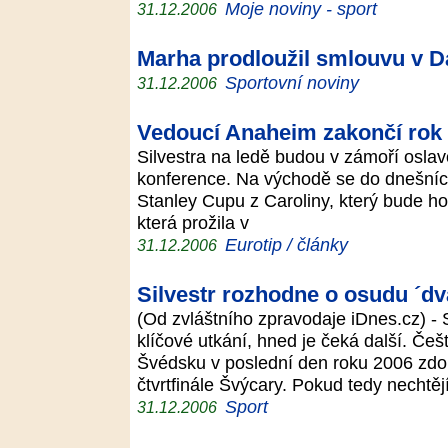
Moje noviny - sport
31.12.2006
Marha prodloužil smlouvu v 
Sportovní noviny
31.12.2006
Vedoucí Anaheim zakončí rok
Silvestra na ledě budou v zámoří osla
konference. Na východě se do dnešní
Stanley Cupu z Caroliny, který bude ho
která prožila v
Eurotip / články
31.12.2006
Silvestr rozhodne o osudu ´dv
(Od zvláštního zpravodaje iDnes.cz) - 
klíčové utkání, hned je čeká další. Češt
Švédsku v poslední den roku 2006 zdol
čtvrtfinále Švýcary. Pokud tedy nechtěj
Sport
31.12.2006