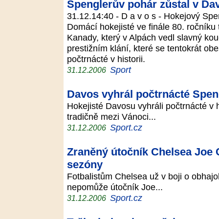
Spenglerův pohár zůstal v Da
31.12.14:40 - D a v o s - Hokejový Sp
Domácí hokejisté ve finále 80. ročníku t
Kanady, který v Alpách vedl slavný ko
prestižním klání, které se tentokrát o
počtrnácté v historii.
Sport
31.12.2006
Davos vyhrál počtrnácté Spen
Hokejisté Davosu vyhráli počtrnácté v h
tradičně mezi Vánoci...
Sport.cz
31.12.2006
Zraněný útočník Chelsea Joe C
sezóny
Fotbalistům Chelsea už v boji o obhajo
nepomůže útočník Joe...
Sport.cz
31.12.2006