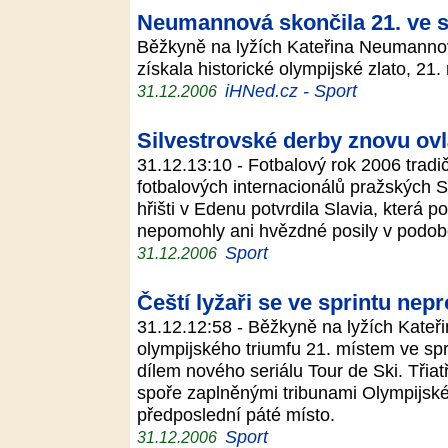
Neumannová skončila 21. ve s
Běžkyně na lyžích Kateřina Neumannov
získala historické olympijské zlato, 21
iHNed.cz - Sport
31.12.2006
Silvestrovské derby znovu ovlá
31.12.13:10 - Fotbalový rok 2006 tradi
fotbalových internacionálů pražských S 
hřišti v Edenu potvrdila Slavia, která p
nepomohly ani hvězdné posily v podob
Sport
31.12.2006
Čeští lyžaři se ve sprintu nepr
31.12.12:58 - Běžkyně na lyžích Kate
olympijského triumfu 21. místem ve spr
dílem nového seriálu Tour de Ski. Třiat
spoře zaplněnými tribunami Olympijské
předposlední páté místo.
Sport
31.12.2006