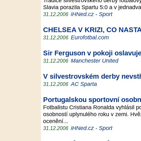
Tradice silvestrovského derby fotbalov
Slavia porazila Spartu 5:0 a v jednadv
iHNed.cz - Sport
31.12.2006
CHELSEA V KRIZI, CO NAST
Eurofotbal.com
31.12.2006
Sir Ferguson v pokoji oslavuj
Manchester United
31.12.2006
V silvestrovském derby nevstř
AC Sparta
31.12.2006
Portugalskou sportovní osobn
Fotbalistu Cristiana Ronalda vyhlásil po
osobností uplynulého roku v zemi. Hv
ocenění...
iHNed.cz - Sport
31.12.2006