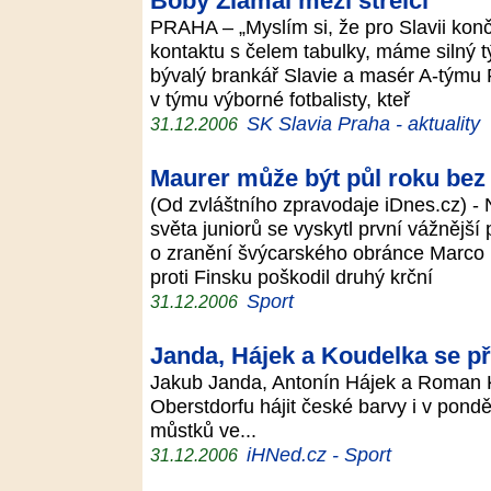
Boby Zlámal mezi střelci
PRAHA – „Myslím si, že pro Slavii končí
kontaktu s čelem tabulky, máme silný 
bývalý brankář Slavie a masér A-týmu 
v týmu výborné fotbalisty, kteř
SK Slavia Praha - aktuality
31.12.2006
Maurer může být půl roku bez
(Od zvláštního zpravodaje iDnes.cz) 
světa juniorů se vyskytl první vážnější
o zranění švýcarského obránce Marco 
proti Finsku poškodil druhý krční
Sport
31.12.2006
Janda, Hájek a Koudelka se p
Jakub Janda, Antonín Hájek a Roman K
Oberstdorfu hájit české barvy i v pon
můstků ve...
iHNed.cz - Sport
31.12.2006