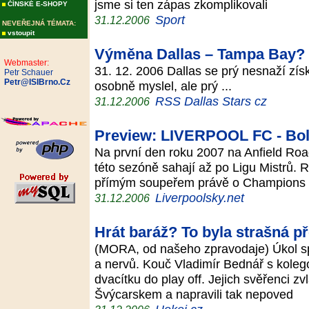
jsme si ten zápas zkomplikovali
ČÍNSKÉ E-SHOPY
Sport
31.12.2006
NEVEŘEJNÁ TÉMATA:
vstoupit
Výměna Dallas – Tampa Bay?
Webmaster:
31. 12. 2006 Dallas se prý nesnaží zís
Petr Schauer
Petr@ISIBrno.Cz
osobně myslel, ale prý ...
RSS Dallas Stars cz
31.12.2006
Preview: LIVERPOOL FC - Bo
Na první den roku 2007 na Anfield Road
této sezóně sahají až po Ligu Mistrů. R
přímým soupeřem právě o Champions
Liverpoolsky.net
31.12.2006
Hrát baráž? To byla strašná př
(MORA, od našeho zpravodaje) Úkol spl
a nervů. Kouč Vladimír Bednář s koleg
dvacítku do play off. Jejich svěřenci z
Švýcarskem a napravili tak nepoved