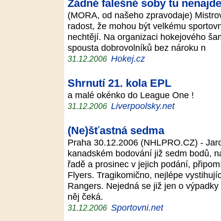
Žádné falešné soby tu nenajde
(MORA, od našeho zpravodaje) Mistrovst
radost, že mohou být velkému sportovní
nechtějí. Na organizaci hokejového šam
spousta dobrovolníků bez nároku n
Hokej.cz
31.12.2006
Shrnutí 21. kola EPL
a malé okénko do League One !
Liverpoolsky.net
31.12.2006
(Ne)šťastná sedma
Praha 30.12.2006 (NHLPRO.CZ) - Jaromí
kanadském bodování již sedm bodů, nav
řadě a prosinec v jejich podání, připomí
Flyers. Tragikomično, nejlépe vystihují
Rangers. Nejedná se již jen o výpadky 
něj čeká.
Sportovni.net
31.12.2006