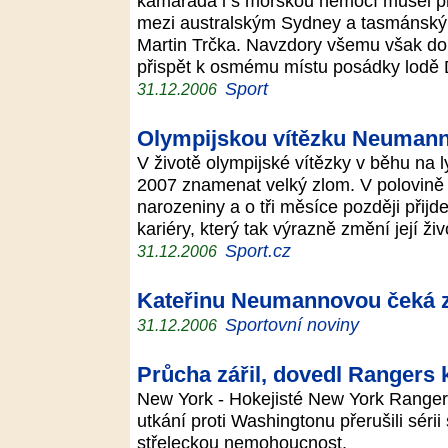
kamaráda i s mořskou nemocí musel př
mezi australským Sydney a tasmánský
Martin Trčka. Navzdory všemu však doká
přispět k osmému místu posádky lodě 
Sport
31.12.2006
Olympijskou vítězku Neumann
V životě olympijské vítězky v běhu na
2007 znamenat velký zlom. V polovině 
narozeniny a o tři měsíce později přijd
kariéry, který tak výrazně změní její živ
Sport.cz
31.12.2006
Kateřinu Neumannovou čeká 
Sportovní noviny
31.12.2006
Průcha zářil, dovedl Rangers k
New York - Hokejisté New York Range
utkání proti Washingtonu přerušili sérii
střeleckou nemohoucnost.