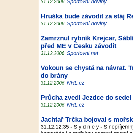
Sportovní noviny
31.12.2006
Hruška bude závodit za stáj R
Sportovní noviny
31.12.2006
Zamrznul rybník Krejcar, Sábl
před ME v Česku závodit
Sportovni.net
31.12.2006
Vokoun se chystá na návrat. Tr
do brány
NHL.cz
31.12.2006
Průcha zvedl Jezdce do sedel
NHL.cz
31.12.2006
Jachtař Trčka bojoval s mořs
31.12.12:35 - S y d n e y - S nepříjem