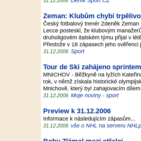
Deník Sport CZ
31.12.2006
Zeman: Klubům chybí trpělivo
Český fotbalový trenér Zdeněk Zeman s
Lecce posteskl, že klubovým manažerů
druholigovém italském týmu přijal v lé
Přestože v 18 zápasech jeho svěřenci 
Sport
31.12.2006
Tour de Ski zahájeno sprinte
MNICHOV - Běžkyně na lyžích Kateřin
rok, v němž získala historické olympijs
Mnichově, který byl zahajovacím dílem
Moje noviny - sport
31.12.2006
Preview k 31.12.2006
Informace k následujícím zápasům...
vše o NHL na serveru NHLp
31.12.2006