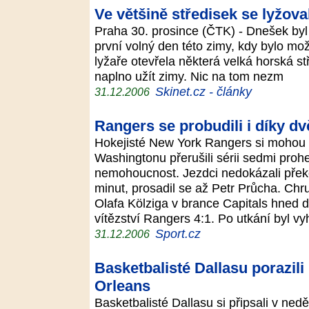
Ve většině středisek se lyžov
Praha 30. prosince (ČTK) - Dnešek byl
první volný den této zimy, kdy bylo mož
lyžaře otevřela některá velká horská st
naplno užít zimy. Nic na tom nezm
Skinet.cz - články
31.12.2006
Rangers se probudili i díky 
Hokejisté New York Rangers si mohou 
Washingtonu přerušili sérii sedmi prohe
nemohoucnost. Jezdci nedokázali přek
minut, prosadil se až Petr Průcha. Ch
Olafa Kölziga v brance Capitals hned d
vítězství Rangers 4:1. Po utkání byl v
Sport.cz
31.12.2006
Basketbalisté Dallasu porazil
Orleans
Basketbalisté Dallasu si připsali v ne