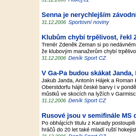
Senna je nerychlejším závodn
Sportovní noviny
31.12.2006
Klubům chybí trpělivost, řek
Trenér Zdeněk Zeman si po nedávném o
že klubovým manažerům chybí trpělivo
Deník Sport CZ
31.12.2006
V Ga-Pa budou skákat Janda, 
Jakub Janda, Antonín Hájek a Roman K
Oberstdorfu hájit české barvy i v pon
můstků ve skocích na lyžích v Garmis
Deník Sport CZ
31.12.2006
Rusové jsou v semifinále MS 
Po obhájcích titulu z Kanady postoupili
hráčů do 20 let také mladí ruští hokejis