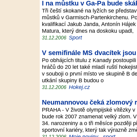
I na můstku v Ga-Pa bude skák
Tři čeští skokané na lyžích se předsta
můstků v Garmisch-Partenkirchenu. Pod
kvalifikací Jakub Janda, Antonín Háje
Matura, který dnes na doskoku upadl,
Sport
31.12.2006
V semifinále MS dvacítek jso
Po obhájcích titulu z Kanady postoupili
hráčů do 20 let také mladí ruští hokeji
v souboji o první místo ve skupině B d
utkání skupiny B budou o
Hokej.cz
31.12.2006
Neumannovou čeká zlomový 
PRAHA - V životě olympijské vítězky 
bude rok 2007 znamenat velký zlom. V 
34. narozeniny a o tři měsíce později p
sportovní kariéry, který tak výrazně změ
Moje noviny - sport
31.12.2006