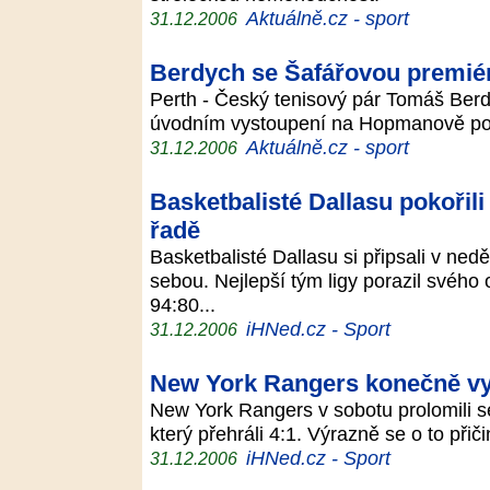
Aktuálně.cz - sport
31.12.2006
Berdych se Šafářovou premiér
Perth - Český tenisový pár Tomáš Berd
úvodním vystoupení na Hopmanově poh
Aktuálně.cz - sport
31.12.2006
Basketbalisté Dallasu pokořil
řadě
Basketbalisté Dallasu si připsali v ne
sebou. Nejlepší tým ligy porazil svéh
94:80...
iHNed.cz - Sport
31.12.2006
New York Rangers konečně vy
New York Rangers v sobotu prolomili sé
který přehráli 4:1. Výrazně se o to přič
iHNed.cz - Sport
31.12.2006