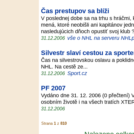
Čas prestupov sa blíži
V poslednej dobe sa na trhu s hráčmi,
mená, ktoré neobišli ani kapitánov jedn
nasledujúcich dňoch opustiť svoj klub 
vše o NHL na serveru NHLp
31.12.2006
Silvestr slaví cestou za sport
Čas na silvestrovskou oslavu a poklidn
NHL. Na cestě ze...
Sport.cz
31.12.2006
PF 2007
Vydáno dne 31. 12. 2006 (0 přečtení) 
osobním životě i na všech tratích XTE
31.12.2006
Strana
1
z
810