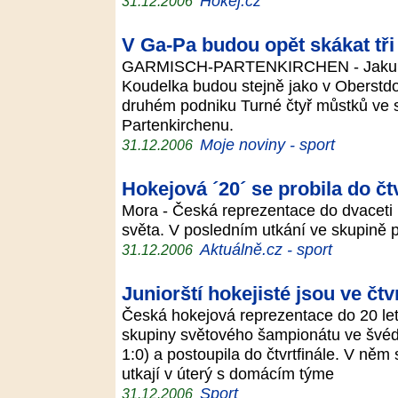
Hokej.cz
31.12.2006
V Ga-Pa budou opět skákat tři
GARMISCH-PARTENKIRCHEN - Jakub 
Koudelka budou stejně jako v Oberstdor
druhém podniku Turné čtyř můstků ve s
Partenkirchenu.
Moje noviny - sport
31.12.2006
Hokejová ´20´ se probila do čtv
Mora - Česká reprezentace do dvaceti le
světa. V posledním utkání ve skupině 
Aktuálně.cz - sport
31.12.2006
Juniorští hokejisté jsou ve čtv
Česká hokejová reprezentace do 20 let
skupiny světového šampionátu ve švéd
1:0) a postoupila do čtvrtfinále. V něm
utkají v úterý s domácím týme
Sport
31.12.2006