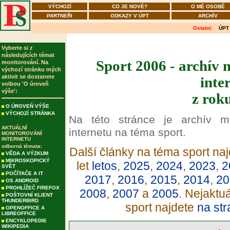
VÝCHOZÍ
CO JE NOVÉ?
O MÉ OSOBĚ
PARTNEŘI
ODKAZY V ÚPT
ARCHÍV
Ostatní:
ÚPT
Vyberte si z
následujících témat
Sport 2006 - archív 
monitorování. Na
výchozí stránku mých
aktivit se dostanete
inte
volbou 'O úroveň
výše':
z rok
O ÚROVEŇ VÝŠE
VÝCHOZÍ STRÁNKA
Na této stránce je archív m
AKTUÁLNÍ
internetu na téma sport.
MONITOROVÁNÍ
INTERNETU
odborná témata:
Další články na téma sport naj
VĚDA A VÝZKUM
MIKROSKOPICKÝ
let
letos
,
2025
,
2024
,
2023
,
2
SVĚT
POČÍTAČE A IT
2017
,
2016
,
2015
,
2014
,
20
OS ANDROID
PROHLÍŽEČ FIREFOX
2008
,
2007
a
2005
. Nejaktu
POŠTOVNÍ KLIENT
THUNDERBIRD
sport najdete
na str
OPENOFFICE A
LIBREOFFICE
ENCYKLOPEDIE
WIKIPEDIA