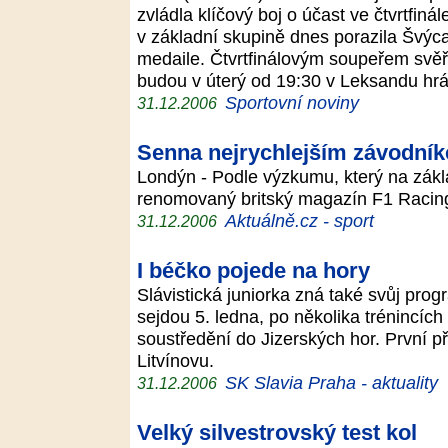
zvládla klíčový boj o účast ve čtvrtfiná
v základní skupině dnes porazila Švýcar
medaile. Čtvrtfinálovým soupeřem svě
budou v úterý od 19:30 v Leksandu h
Sportovní noviny
31.12.2006
Senna nejrychlejším závodní
Londýn - Podle výzkumu, který na zákl
renomovaný britský magazín F1 Racin
Aktuálně.cz - sport
31.12.2006
I béčko pojede na hory
Slávistická juniorka zná také svůj prog
sejdou 5. ledna, po několika trénincíc
soustředění do Jizerských hor. První př
Litvínovu.
SK Slavia Praha - aktuality
31.12.2006
Velký silvestrovský test kol