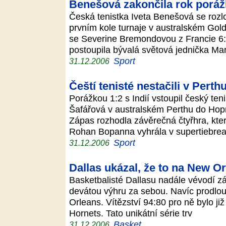
Benešová zakončila rok porá
Česká tenistka Iveta Benešová se rozl
prvním kole turnaje v australském Gold
se Severine Bremondovou z Francie 6:
postoupila bývalá světová jednička Ma
Sport
31.12.2006
Čeští tenisté nestačili v Perthu
Porážkou 1:2 s Indií vstoupil český te
Šafářová v australském Perthu do Ho
Zápas rozhodla závěrečná čtyřhra, kter
Rohan Bopanna vyhrála v supertiebre
Sport
31.12.2006
Dallas ukázal, že to na New O
Basketbalisté Dallasu nadále vévodí 
devátou výhru za sebou. Navíc prodlouž
Orleans. Vítězství 94:80 pro ně bylo j
Hornets. Tato unikátní série trv
Basket
31.12.2006