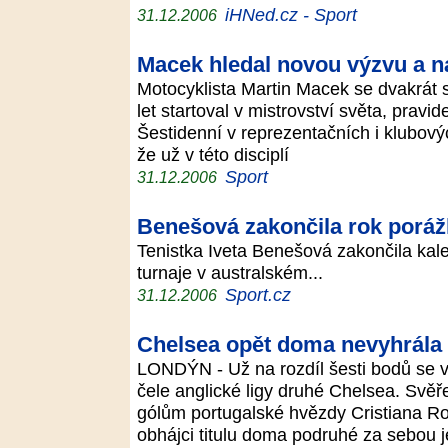
iHNed.cz - Sport
31.12.2006
Macek hledal novou výzvu a n
Motocyklista Martin Macek se dvakrát s
let startoval v mistrovství světa, pravid
Šestidenní v reprezentačních i klubový
že už v této disciplí
Sport
31.12.2006
Benešová zakončila rok poráž
Tenistka Iveta Benešová zakončila kal
turnaje v australském...
Sport.cz
31.12.2006
Chelsea opět doma nevyhrála
LONDÝN - Už na rozdíl šesti bodů se vz
čele anglické ligy druhé Chelsea. Svě
gólům portugalské hvězdy Cristiana Ro
obhájci titulu doma podruhé za sebou j