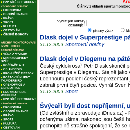
Arc
P2P SÍTĚ BITTORRENT
všeobecná témata:
Články z oblasti sportu monitor
EKONOMIKA
OSOBNÍ FINANCE
PRÁVO
Vybrat jen odkazy
SPORT
obsahující:
KULTURA
CESTOVÁNÍ
přesný výraz
kt
ČÍNSKÉ E-SHOPY
Dlask dojel v Superprestige p
ARCHÍV MONITOROVÁNÍ
Sportovní noviny
31.12.2006
(2005 - letos):
odborná témata:
VĚDA A VÝZKUM
Dlask dojel v Diegemu na pát
MIKROSKOPICKÝ
SVĚT
Český cyklokrosař Petr Dlask skončil 
POČÍTAČE A IT
OS ANDROID
Superprestige v Diegemu. Stejně jako 
PROHLÍŽEČ FIREFOX
Loenhoutu podlehl český reprezentant j
POŠTOVNÍ KLIENT
THUNDERBIRD
zabrali první čtyři pozice. Vyhrál Sven 
OPENOFFICE A
LIBREOFFICE
Sport
31.12.2006
ENCYKLOPEDIE
WIKIPEDIA
P2P SÍTĚ BITTORRENT
všeobecná témata:
Švýcaři byli dost nepříjemní, 
EKONOMIKA
OSOBNÍ FINANCE
(Od zvláštního zpravodaje iDnes.cz) - P
PRÁVO
odřenýma ušima, nakonec jsou čeští hok
SPORT
KULTURA
pochopitelně strašně spokojení, že se 
CESTOVÁNÍ