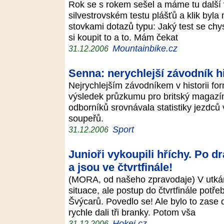
Rok se s rokem sešel a máme tu další v
silvestrovském testu plášťů a klik by
stovkami dotazů typu: Jaký test se chy
si koupit to a to. Mám čekat
Mountainbike.cz
31.12.2006
Senna: nerychlejší závodník hi
Nejrychlejším závodníkem v historii for
výsledek průzkumu pro britský magazí
odborníků srovnávala statistiky jezdců 
soupeřů.
Sport
31.12.2006
Junioři vykoupili hříchy. Po d
a jsou ve čtvrtfinále!
(MORA, od našeho zpravodaje) V utkání
situace, ale postup do čtvrtfinále potřeb
Švýcarů. Povedlo se! Ale bylo to zase 
rychle dali tři branky. Potom vša
Hokej.cz
31.12.2006