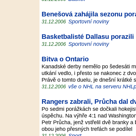
Benešová zahájila sezonu po
Sportovní noviny
31.12.2006
Basketbalisté Dallasu porazil
Sportovní noviny
31.12.2006
Bitva o Ontario
Kanadské derby nemělo po šedesáti min
utkání vedlo, i přesto se nakonec z d
Právě o tomto duelu, je dnešní krátké s
vše o NHL na serveru NHLp
31.12.2006
Rangers zabrali, Průcha dal d
Po sedmi porážkách se dočkali hokeji
úspěchu. Na výhře 4:1 nad Washington
Petr Průcha, jenž vstřelil dvě branky a
obou jeho přesných trefách se podílel
Sport
31.12.2006