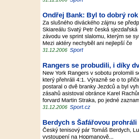
Ondřej Bank: Byl to dobrý rok
Za slušného diváckého zájmu se předp
Skiareálu Svatý Petr česká sjezdařská e
závodu ve sprint slalomu, kterým se sy
Mezi aktéry nechyběl ani nejlepší če
Sport
31.12.2006
Rangers se probudili, i díky
New York Rangers v sobotu prolomili sé
který přehráli 4:1. Výrazně se o to přič
postaral o dvě branky Jezdců a byl vyh
zásahů asistoval obránce Karel Rachůn
forvard Martin Straka, po jedné zazna
Sport.cz
31.12.2006
Berdych s Šafářovou prohráli
Český tenisový pár Tomáš Berdych, Lu
vystoupení na Hopmanově...