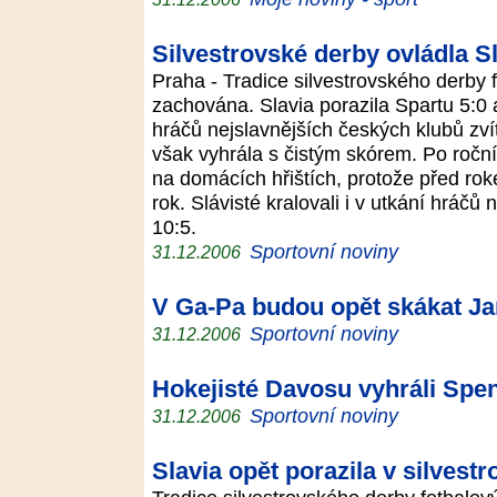
Silvestrovské derby ovládla S
Praha - Tradice silvestrovského derby 
zachována. Slavia porazila Spartu 5:0
hráčů nejslavnějších českých klubů zví
však vyhrála s čistým skórem. Po roční
na domácích hřištích, protože před ro
rok. Slávisté kralovali i v utkání hráčů
10:5.
Sportovní noviny
31.12.2006
V Ga-Pa budou opět skákat Ja
Sportovní noviny
31.12.2006
Hokejisté Davosu vyhráli Spe
Sportovní noviny
31.12.2006
Slavia opět porazila v silves