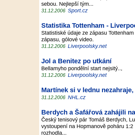
sebou. Nejlepší tým...
Sport.cz
31.12.2006
Statistika Tottenham - Liverpo
Statistiské údaje ze zápasu Tottenham 
zápasu, gólové video.
Liverpoolsky.net
31.12.2006
Jol a Benitez po utkání
Bellamyho pondělní start nejsitý..,
Liverpoolsky.net
31.12.2006
Martínek si v lednu nezahraje
NHL.cz
31.12.2006
Berdych a Šafářová zahájili 
Český tenisový pár Tomáš Berdych, Lu
vystoupení na Hopmanově poháru 1:2 n
rozhodla...