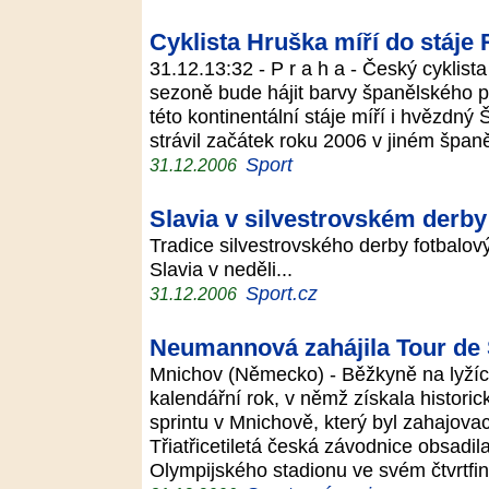
Cyklista Hruška míří do stáje 
31.12.13:32 - P r a h a - Český cyklist
sezoně bude hájit barvy španělského 
této kontinentální stáje míří i hvězdn
strávil začátek roku 2006 v jiném špa
Sport
31.12.2006
Slavia v silvestrovském derby
Tradice silvestrovského derby fotbalov
Slavia v neděli...
Sport.cz
31.12.2006
Neumannová zahájila Tour de 
Mnichov (Německo) - Běžkyně na lyží
kalendářní rok, v němž získala historic
sprintu v Mnichově, který byl zahajova
Třiatřicetiletá česká závodnice obsadi
Olympijského stadionu ve svém čtvrtfi