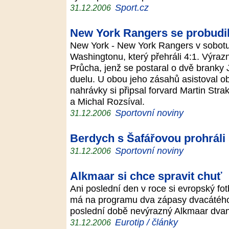
Sport.cz
31.12.2006
New York Rangers se probudil
New York - New York Rangers v sobotu p
Washingtonu, který přehráli 4:1. Výrazn
Průcha, jenž se postaral o dvě branky 
duelu. U obou jeho zásahů asistoval o
nahrávky si připsal forvard Martin Str
a Michal Rozsíval.
Sportovní noviny
31.12.2006
Berdych s Šafářovou prohráli s
Sportovní noviny
31.12.2006
Alkmaar si chce spravit chuť
Ani poslední den v roce si evropský f
má na programu dva zápasy dvacátého k
poslední době nevýrazný Alkmaar dvan
Eurotip / články
31.12.2006