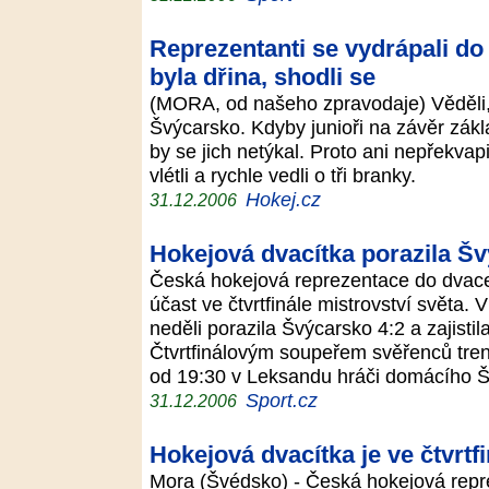
Reprezentanti se vydrápali do 
byla dřina, shodli se
(MORA, od našeho zpravodaje) Věděli, ž
Švýcarsko. Kdyby junioři na závěr zákl
by se jich netýkal. Proto ani nepřekvap
vlétli a rychle vedli o tři branky.
Hokej.cz
31.12.2006
Hokejová dvacítka porazila Šv
Česká hokejová reprezentace do dvaceti
účast ve čtvrtfinále mistrovství světa.
neděli porazila Švýcarsko 4:2 a zajistil
Čtvrtfinálovým soupeřem svěřenců tre
od 19:30 v Leksandu hráči domácího 
Sport.cz
31.12.2006
Hokejová dvacítka je ve čtvrtf
Mora (Švédsko) - Česká hokejová repr