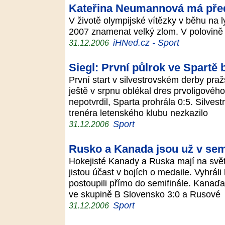
Kateřina Neumannová má pře
V životě olympijské vítězky v běhu na
2007 znamenat velký zlom. V polovině 
iHNed.cz - Sport
31.12.2006
Siegl: První půlrok ve Spartě
První start v silvestrovském derby pražs
ještě v srpnu oblékal dres prvoligovéh
nepotvrdil, Sparta prohrála 0:5. Silves
trenéra letenského klubu nezkazilo
Sport
31.12.2006
Rusko a Kanada jsou už v sem
Hokejisté Kanady a Ruska mají na svě
jistou účast v bojích o medaile. Vyhrál
postoupili přímo do semifinále. Kanaď
ve skupině B Slovensko 3:0 a Rusové
Sport
31.12.2006