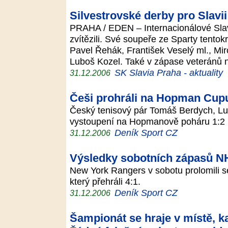
Silvestrovské derby pro Slavii
PRAHA / EDEN – Internacionálové Slav
zvítězili. Své soupeře ze Sparty tentokr
Pavel Řehák, František Veselý ml., Mir
Luboš Kozel. Také v zápase veteránů 
SK Slavia Praha - aktuality
31.12.2006
Češi prohráli na Hopman Cupu 
Český tenisový pár Tomáš Berdych, Lu
vystoupení na Hopmanově poháru 1:2 n
Deník Sport CZ
31.12.2006
Výsledky sobotních zápasů N
New York Rangers v sobotu prolomili sé
který přehráli 4:1.
Deník Sport CZ
31.12.2006
Šampionát se hraje v místě, k