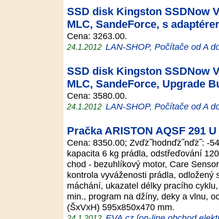
SSD disk Kingston SSDNow V+
MLC, SandeForce, s adaptér
Cena: 3263.00.
LAN-SHOP, Počítače od A d
24.1.2012
SSD disk Kingston SSDNow V+
MLC, SandeForce, Upgrade Bu
Cena: 3580.00.
LAN-SHOP, Počítače od A d
24.1.2012
Pračka ARISTON AQSF 291 U
Cena: 8350.00; Zvďż˝hodnďż˝nďż˝: -54
kapacita 6 kg prádla, odstřeďování 1200
chod - bezuhlíkový motor, Care Sensor
kontrola vyváženosti prádla, odložený 
máchání, ukazatel délky pracího cyklu,
min., program na džíny, deky a vlnu, o
(ŠxVxH) 595x850x470 mm.
EVA.cz [on-line obchod elekt
24.1.2012