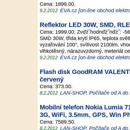
Cena: 1899.00.
EVA.cz [on-line obchod elektr
9.2.2012
Reflektor LED 30W, SMD, RL
Cena: 1999.00; Zvďż˝hodnďż˝nďż˝: 
SMD 30W, třida krytí lP65, teplota svě
vyzařování 100°, svítivost 2100lm, vho
vlhkotěsný, nárazuvzdorný, meteriál c
EVA.cz [on-line obchod elektr
9.2.2012
Flash disk GoodRAM VALENTI
červený
Cena: 373.00.
LAN-SHOP, Počítače od A do
8.2.2012
Mobilní telefon Nokia Lumia 71
3G, WiFi, 3.5mm, GPS, Win Ph
Cena: 7589.50.
LAN-SHOP, Počítače od A do
8.2.2012