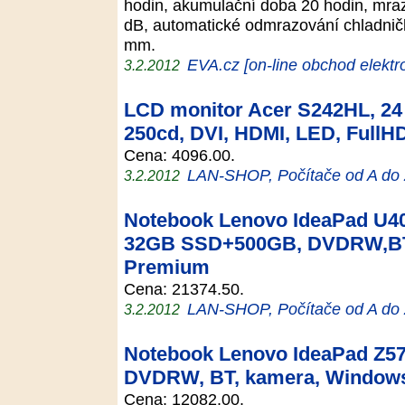
hodin, akumulační doba 20 hodin, mraz
dB, automatické odmrazování chladnič
mm.
EVA.cz [on-line obchod elektr
3.2.2012
LCD monitor Acer S242HL, 24 
250cd, DVI, HDMI, LED, FullHD
Cena: 4096.00.
LAN-SHOP, Počítače od A do
3.2.2012
Notebook Lenovo IdeaPad U40
32GB SSD+500GB, DVDRW,BT
Premium
Cena: 21374.50.
LAN-SHOP, Počítače od A do
3.2.2012
Notebook Lenovo IdeaPad Z57
DVDRW, BT, kamera, Window
Cena: 12082.00.