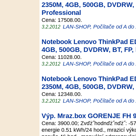
2350M, 4GB, 500GB, DVDRW, 
Professional
Cena: 17508.00.
LAN-SHOP, Počítače od A do
3.2.2012
Notebook Lenovo ThinkPad ED
4GB, 500GB, DVDRW, BT, FP,
Cena: 11028.00.
LAN-SHOP, Počítače od A do
3.2.2012
Notebook Lenovo ThinkPad ED
2350M, 4GB, 500GB, DVDRW, 
Cena: 12348.00.
LAN-SHOP, Počítače od A do
3.2.2012
Výp. Mraz.box GORENJE FH 
Cena: 3900.00; Zvďż˝hodnďż˝nďż˝: -57
energie 0.51 kWh/24 hod., mrazicí výko