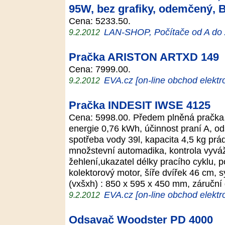
95W, bez grafiky, odemčený,
Cena: 5233.50.
LAN-SHOP, Počítače od A do
9.2.2012
Pračka ARISTON ARTXD 149
Cena: 7999.00.
EVA.cz [on-line obchod elektr
9.2.2012
Pračka INDESIT IWSE 4125
Cena: 5998.00. Předem plněná pračka, 
energie 0,76 kWh, účinnost praní A, od
spotřeba vody 39l, kapacita 4,5 kg prádl
množstevní automadika, kontrola vyváž
žehlení,ukazatel délky pracího cyklu, p
kolektorový motor, šíře dvířek 46 cm, 
(vxšxh) : 850 x 595 x 450 mm, záručn
EVA.cz [on-line obchod elektr
9.2.2012
Odsavač Woodster PD 4000