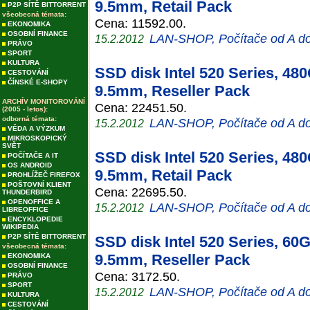
9.5mm, Retail Pack
P2P SÍTĚ BITTORRENT
všeobecná témata:
Cena: 11592.00.
EKONOMIKA
OSOBNÍ FINANCE
LAN-SHOP, Počítače od A d
15.2.2012
PRÁVO
SPORT
KULTURA
SSD disk Intel 520 Series, 48
CESTOVÁNÍ
ČÍNSKÉ E-SHOPY
9.5mm, Reseller Pack
ARCHÍV MONITOROVÁNÍ
Cena: 22451.50.
(2005 - letos):
odborná témata:
LAN-SHOP, Počítače od A d
15.2.2012
VĚDA A VÝZKUM
MIKROSKOPICKÝ
SVĚT
SSD disk Intel 520 Series, 48
POČÍTAČE A IT
OS ANDROID
9.5mm, Retail Pack
PROHLÍŽEČ FIREFOX
POŠTOVNÍ KLIENT
Cena: 22695.50.
THUNDERBIRD
OPENOFFICE A
LAN-SHOP, Počítače od A d
15.2.2012
LIBREOFFICE
ENCYKLOPEDIE
WIKIPEDIA
P2P SÍTĚ BITTORRENT
SSD disk Intel 520 Series, 60
všeobecná témata:
9.5mm, Reseller Pack
EKONOMIKA
OSOBNÍ FINANCE
Cena: 3172.50.
PRÁVO
SPORT
LAN-SHOP, Počítače od A d
15.2.2012
KULTURA
CESTOVÁNÍ