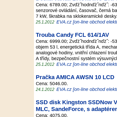
Cena: 6789.00; Zvďż˝hodnďż˝nďż˝: -63
senzorové ovládání, časovač, černá ba
7 kW, škrabka na sklokeramické desk
EVA.cz [on-line obchod elekt
25.1.2012
Trouba Candy FCL 614/1AV
Cena: 6999.00; Zvďż˝hodnďż˝nďż˝: -53
objem 53 l, energetická třída A, mechan
analogové hodiny, vnitřní chlazení troub
A třídy, bezpečnostní systém výsuvnýc
EVA.cz [on-line obchod elekt
25.1.2012
Pračka AMICA AWSN 10 LCD
Cena: 5046.00.
EVA.cz [on-line obchod elekt
24.1.2012
SSD disk Kingston SSDNow V+
MLC, SandeForce, s adaptér
Cena: 4075.00.