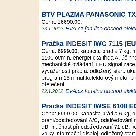
BTV PLAZMA PANASONIC TX
Cena: 16690.00.
EVA.cz [on-line obchod elekt
23.1.2012
Pračka INDESIT IWC 7115 (EU
Cena: 6999.00. kapacita prádla 7 kg, n
1100 ot/min, energetická třída A. účinn
mechanické ovládání, LED signalizace,
vyváženosti prádla, odložený start, uka
program 15 minut,kolektorový motor pro
přetečení.
EVA.cz [on-line obchod elekt
22.1.2012
Pračka INDESIT IWSE 6108 
Cena: 6999.00. kapacita prádla 6 kg, en
praní/odstřeďování A/C, odstřeďování m
dB, hlučnost při odstřeďování 71 dB, ko
velký informační displej, odložený start