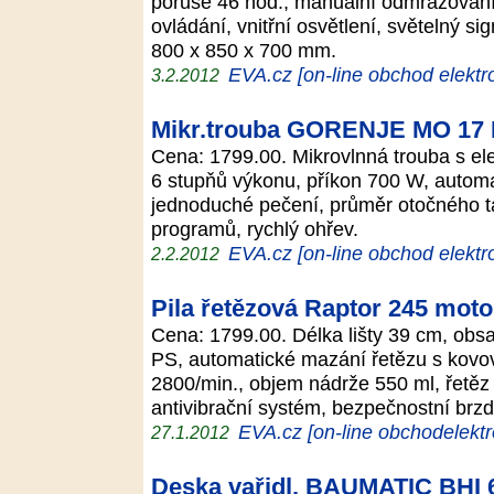
poruše 46 hod., manuální odmrazování
ovládání, vnitřní osvětlení, světelný si
800 x 850 x 700 mm.
EVA.cz [on-line obchod elektr
3.2.2012
Mikr.trouba GORENJE MO 17
Cena: 1799.00. Mikrovlnná trouba s ele
6 stupňů výkonu, příkon 700 W, autom
jednoduché pečení, průměr otočného t
programů, rychlý ohřev.
EVA.cz [on-line obchod elektr
2.2.2012
Pila řetězová Raptor 245 mot
Cena: 1799.00. Délka lišty 39 cm, obs
PS, automatické mazání řetězu s kov
2800/min., objem nádrže 550 ml, řetěz
antivibrační systém, bezpečnostní brz
EVA.cz [on-line obchodelektr
27.1.2012
Deska vařidl. BAUMATIC BHI 