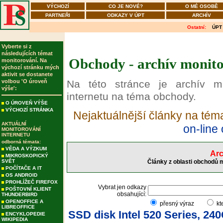
VÝCHOZÍ
CO JE NOVÉ?
O MÉ OSOBĚ
PARTNEŘI
ODKAZY V ÚPT
ARCHÍV
Ostatní:
ÚPT
Vyberte si z
následujících témat
Obchody - archív monito
monitorování. Na
výchozí stránku mých
aktivit se dostanete
volbou 'O úroveň
Na této stránce je archív m
výše':
internetu na téma obchody.
O ÚROVEŇ VÝŠE
VÝCHOZÍ STRÁNKA
Nejaktuálnější články na té
AKTUÁLNÍ
on-line
MONITOROVÁNÍ
INTERNETU
odborná témata:
VĚDA A VÝZKUM
Arc
MIKROSKOPICKÝ
SVĚT
Články z oblasti obchodů 
POČÍTAČE A IT
OS ANDROID
PROHLÍŽEČ FIREFOX
Vybrat jen odkazy
POŠTOVNÍ KLIENT
obsahující:
THUNDERBIRD
OPENOFFICE A
přesný výraz
kt
LIBREOFFICE
SSD disk Intel 520 Series, 24
ENCYKLOPEDIE
WIKIPEDIA