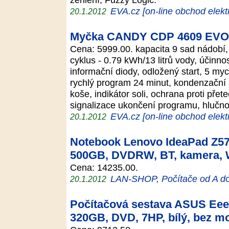
EVA.cz [on-line obchod elekt
20.1.2012
Myčka CANDY CDP 4609 EVO
Cena: 5999.00. kapacita 9 sad nádobí, 
cyklus - 0.79 kWh/13 litrů vody, účinno
informační diody, odložený start, 5 myc
rychlý program 24 minut, kondenzační 
koše, indikátor soli, ochrana proti přete
signalizace ukončení programu, hlučn
EVA.cz [on-line obchod elekt
20.1.2012
Notebook Lenovo IdeaPad Z570
500GB, DVDRW, BT, kamera,
Cena: 14235.00.
LAN-SHOP, Počítače od A d
20.1.2012
Počítačová sestava ASUS Eee
320GB, DVD, 7HP, bílý, bez m