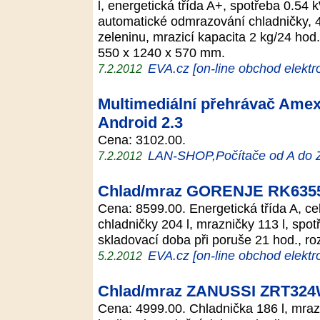
l, energetická třída A+, spotřeba 0.54
automatické odmrazování chladničky, 4
zeleninu, mrazicí kapacita 2 kg/24 hod
550 x 1240 x 570 mm.
EVA.cz [on-line obchod elektr
7.2.2012
Multimediální přehrávač Amex
Android 2.3
Cena: 3102.00.
LAN-SHOP,Počítače od A do 
7.2.2012
Chlad/mraz GORENJE RK635
Cena: 8599.00. Energetická třída A, ce
chladničky 204 l, mrazničky 113 l, spo
skladovací doba při poruše 21 hod., 
EVA.cz [on-line obchod elektr
5.2.2012
Chlad/mraz ZANUSSI ZRT32
Cena: 4999.00. Chladnička 186 l, mraz