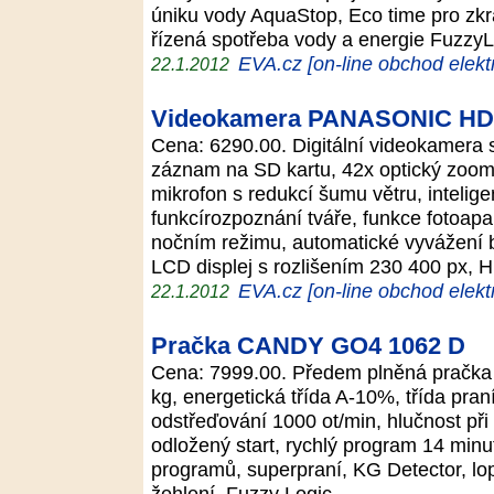
úniku vody AquaStop, Eco time pro zkr
řízená spotřeba vody a energie Fuzzy
EVA.cz [on-line obchod elekt
22.1.2012
Videokamera PANASONIC H
Cena: 6290.00. Digitální videokamera
záznam na SD kartu, 42x optický zoom, 
mikrofon s redukcí šumu větru, intelige
funkcírozpoznání tváře, funkce fotoapar
nočním režimu, automatické vyvážení b
LCD displej s rozlišením 230 400 px, 
EVA.cz [on-line obchod elekt
22.1.2012
Pračka CANDY GO4 1062 D
Cena: 7999.00. Předem plněná pračka 
kg, energetická třída A-10%, třída pran
odstřeďování 1000 ot/min, hlučnost při
odložený start, rychlý program 14 minu
programů, superpraní, KG Detector, lop
žehlení, Fuzzy Logic.