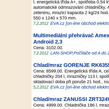
l, energetická třída A+, spotřeba 0.54
automatické odmrazování chladničky, 4
zeleninu, mrazicí kapacita 2 kg/24 hod
550 x 1240 x 570 mm.
EVA.cz [on-line obchod elektr
7.2.2012
Multimediální přehrávač Amex
Android 2.3
Cena: 3102.00.
LAN-SHOP,Počítače od A do 
7.2.2012
Chlad/mraz GORENJE RK635
Cena: 8599.00. Energetická třída A, ce
chladničky 204 l, mrazničky 113 l, spo
skladovací doba při poruše 21 hod., 
EVA.cz [on-line obchod elektr
5.2.2012
Chlad/mraz ZANUSSI ZRT32
Cena: 4999.00. Chladnička 186 l, mraz