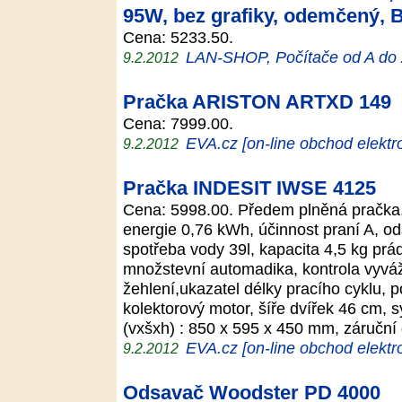
95W, bez grafiky, odemčený,
Cena: 5233.50.
LAN-SHOP, Počítače od A do
9.2.2012
Pračka ARISTON ARTXD 149
Cena: 7999.00.
EVA.cz [on-line obchod elektr
9.2.2012
Pračka INDESIT IWSE 4125
Cena: 5998.00. Předem plněná pračka, 
energie 0,76 kWh, účinnost praní A, od
spotřeba vody 39l, kapacita 4,5 kg prádl
množstevní automadika, kontrola vyváž
žehlení,ukazatel délky pracího cyklu, p
kolektorový motor, šíře dvířek 46 cm, 
(vxšxh) : 850 x 595 x 450 mm, záručn
EVA.cz [on-line obchod elektr
9.2.2012
Odsavač Woodster PD 4000