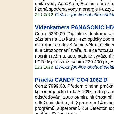
úniku vody AquaStop, Eco time pro zkr
řízená spotřeba vody a energie Fuzzy
EVA.cz [on-line obchod elekt
22.1.2012
Videokamera PANASONIC H
Cena: 6290.00. Digitální videokamera
záznam na SD kartu, 42x optický zoom, 
mikrofon s redukcí šumu větru, intelige
funkcírozpoznání tváře, funkce fotoapar
nočním režimu, automatické vyvážení b
LCD displej s rozlišením 230 400 px, 
EVA.cz [on-line obchod elekt
22.1.2012
Pračka CANDY GO4 1062 D
Cena: 7999.00. Předem plněná pračka 
kg, energetická třída A-10%, třída pran
odstřeďování 1000 ot/min, hlučnost při
odložený start, rychlý program 14 minu
programů, superpraní, KG Detector, lop
žehlení, Fuzzy Logic.