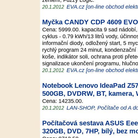
EVA.cz [on-line obchod elekt
20.1.2012
Myčka CANDY CDP 4609 EVO
Cena: 5999.00. kapacita 9 sad nádobí, 
cyklus - 0.79 kWh/13 litrů vody, účinno
informační diody, odložený start, 5 myc
rychlý program 24 minut, kondenzační 
koše, indikátor soli, ochrana proti přete
signalizace ukončení programu, hlučn
EVA.cz [on-line obchod elekt
20.1.2012
Notebook Lenovo IdeaPad Z570
500GB, DVDRW, BT, kamera,
Cena: 14235.00.
LAN-SHOP, Počítače od A d
20.1.2012
Počítačová sestava ASUS Eee
320GB, DVD, 7HP, bílý, bez m