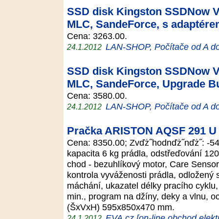
SSD disk Kingston SSDNow V+
MLC, SandeForce, s adaptér
Cena: 3263.00.
LAN-SHOP, Počítače od A d
24.1.2012
SSD disk Kingston SSDNow V+
MLC, SandeForce, Upgrade Bu
Cena: 3580.00.
LAN-SHOP, Počítače od A d
24.1.2012
Pračka ARISTON AQSF 291 U
Cena: 8350.00; Zvďż˝hodnďż˝nďż˝: -54
kapacita 6 kg prádla, odstřeďování 1200
chod - bezuhlíkový motor, Care Sensor
kontrola vyváženosti prádla, odložený 
máchání, ukazatel délky pracího cyklu,
min., program na džíny, deky a vlnu, o
(ŠxVxH) 595x850x470 mm.
EVA.cz [on-line obchod elekt
24.1.2012