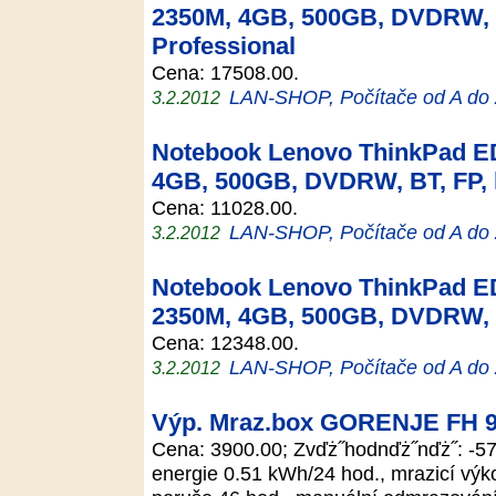
2350M, 4GB, 500GB, DVDRW, 
Professional
Cena: 17508.00.
LAN-SHOP, Počítače od A do
3.2.2012
Notebook Lenovo ThinkPad ED
4GB, 500GB, DVDRW, BT, FP,
Cena: 11028.00.
LAN-SHOP, Počítače od A do
3.2.2012
Notebook Lenovo ThinkPad ED
2350M, 4GB, 500GB, DVDRW, 
Cena: 12348.00.
LAN-SHOP, Počítače od A do
3.2.2012
Výp. Mraz.box GORENJE FH 
Cena: 3900.00; Zvďż˝hodnďż˝nďż˝: -57
energie 0.51 kWh/24 hod., mrazicí výko