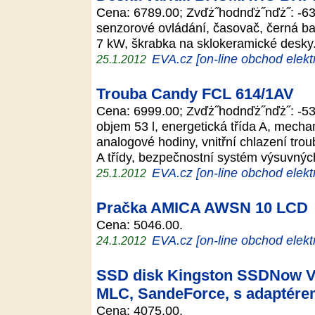
Cena: 6789.00; Zvďż˝hodnďż˝nďż˝: -63
senzorové ovládání, časovač, černá ba
7 kW, škrabka na sklokeramické desk
EVA.cz [on-line obchod elekt
25.1.2012
Trouba Candy FCL 614/1AV
Cena: 6999.00; Zvďż˝hodnďż˝nďż˝: -53
objem 53 l, energetická třída A, mechan
analogové hodiny, vnitřní chlazení troub
A třídy, bezpečnostní systém výsuvnýc
EVA.cz [on-line obchod elekt
25.1.2012
Pračka AMICA AWSN 10 LCD
Cena: 5046.00.
EVA.cz [on-line obchod elekt
24.1.2012
SSD disk Kingston SSDNow V+
MLC, SandeForce, s adaptér
Cena: 4075.00.