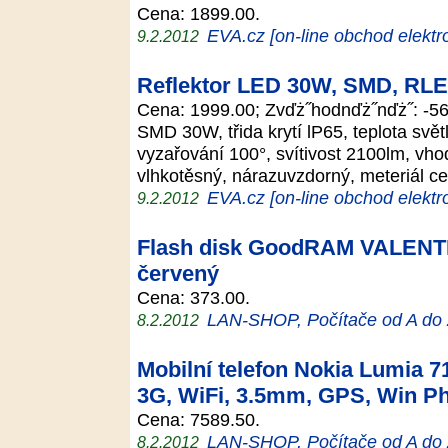
Cena: 1899.00.
EVA.cz [on-line obchod elektr
9.2.2012
Reflektor LED 30W, SMD, RL
Cena: 1999.00; Zvďż˝hodnďż˝nďż˝: 
SMD 30W, třida krytí lP65, teplota svě
vyzařování 100°, svítivost 2100lm, vho
vlhkotěsný, nárazuvzdorný, meteriál c
EVA.cz [on-line obchod elektr
9.2.2012
Flash disk GoodRAM VALENTI
červený
Cena: 373.00.
LAN-SHOP, Počítače od A do
8.2.2012
Mobilní telefon Nokia Lumia 71
3G, WiFi, 3.5mm, GPS, Win Ph
Cena: 7589.50.
LAN-SHOP, Počítače od A do
8.2.2012