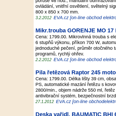
poruše 46 hod., manuální odmrazování
ovládání, vnitřní osvětlení, světelný si
800 x 850 x 700 mm.
EVA.cz [on-line obchod elektr
3.2.2012
Mikr.trouba GORENJE MO 17
Cena: 1799.00. Mikrovlnná trouba s ele
6 stupňů výkonu, příkon 700 W, autom
jednoduché pečení, průměr otočného t
programů, rychlý ohřev.
EVA.cz [on-line obchod elektr
2.2.2012
Pila řetězová Raptor 245 mot
Cena: 1799.00. Délka lišty 39 cm, obs
PS, automatické mazání řetězu s kov
2800/min., objem nádrže 550 ml, řetěz
antivibrační systém, bezpečnostní brz
EVA.cz [on-line obchodelektr
27.1.2012
Deska vařidl. BAUMATIC BHI 