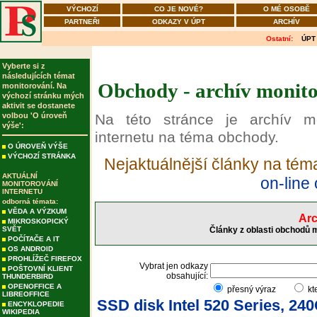
VÝCHOZÍ
CO JE NOVÉ?
O MÉ OSOBĚ
PARTNEŘI
ODKAZY V ÚPT
ARCHÍV
Ostatní:
ÚPT
Vyberte si z
následujících témat
Obchody - archív monito
monitorování. Na
výchozí stránku mých
aktivit se dostanete
volbou 'O úroveň
Na této stránce je archív m
výše':
internetu na téma obchody.
O ÚROVEŇ VÝŠE
VÝCHOZÍ STRÁNKA
Nejaktuálnější články na té
AKTUÁLNÍ
on-line
MONITOROVÁNÍ
INTERNETU
odborná témata:
VĚDA A VÝZKUM
Arc
MIKROSKOPICKÝ
SVĚT
Články z oblasti obchodů 
POČÍTAČE A IT
OS ANDROID
PROHLÍŽEČ FIREFOX
Vybrat jen odkazy
POŠTOVNÍ KLIENT
obsahující:
THUNDERBIRD
OPENOFFICE A
přesný výraz
kt
LIBREOFFICE
SSD disk Intel 520 Series, 24
ENCYKLOPEDIE
WIKIPEDIA