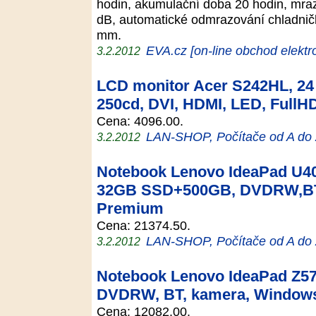
hodin, akumulační doba 20 hodin, mraz
dB, automatické odmrazování chladnič
mm.
EVA.cz [on-line obchod elektr
3.2.2012
LCD monitor Acer S242HL, 24 
250cd, DVI, HDMI, LED, FullHD
Cena: 4096.00.
LAN-SHOP, Počítače od A do
3.2.2012
Notebook Lenovo IdeaPad U40
32GB SSD+500GB, DVDRW,BT
Premium
Cena: 21374.50.
LAN-SHOP, Počítače od A do
3.2.2012
Notebook Lenovo IdeaPad Z57
DVDRW, BT, kamera, Window
Cena: 12082.00.