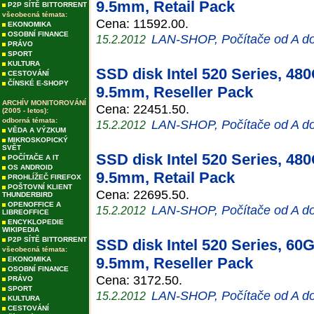
9.5mm, Retail Pack
P2P SÍTĚ BITTORRENT
všeobecná témata:
Cena: 11592.00.
EKONOMIKA
OSOBNÍ FINANCE
LAN-SHOP, Počítače od A d
15.2.2012
PRÁVO
SPORT
KULTURA
SSD disk Intel 520 Series, 48
CESTOVÁNÍ
ČÍNSKÉ E-SHOPY
9.5mm, Reseller Pack
ARCHÍV MONITOROVÁNÍ
Cena: 22451.50.
(2005 - letos):
odborná témata:
LAN-SHOP, Počítače od A d
15.2.2012
VĚDA A VÝZKUM
MIKROSKOPICKÝ
SVĚT
SSD disk Intel 520 Series, 48
POČÍTAČE A IT
OS ANDROID
9.5mm, Retail Pack
PROHLÍŽEČ FIREFOX
POŠTOVNÍ KLIENT
Cena: 22695.50.
THUNDERBIRD
OPENOFFICE A
LAN-SHOP, Počítače od A d
15.2.2012
LIBREOFFICE
ENCYKLOPEDIE
WIKIPEDIA
P2P SÍTĚ BITTORRENT
SSD disk Intel 520 Series, 60
všeobecná témata:
9.5mm, Reseller Pack
EKONOMIKA
OSOBNÍ FINANCE
Cena: 3172.50.
PRÁVO
SPORT
LAN-SHOP, Počítače od A d
15.2.2012
KULTURA
CESTOVÁNÍ