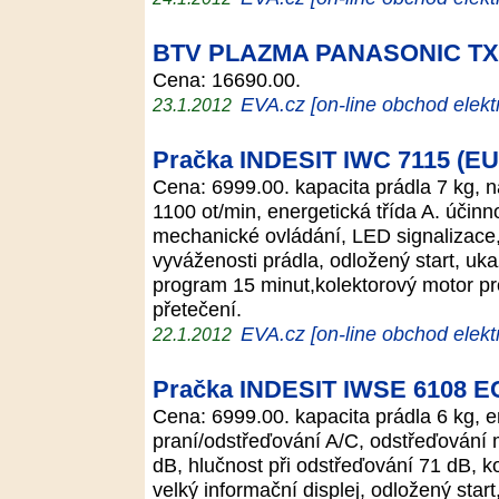
BTV PLAZMA PANASONIC TX
Cena: 16690.00.
EVA.cz [on-line obchod elekt
23.1.2012
Pračka INDESIT IWC 7115 (EU
Cena: 6999.00. kapacita prádla 7 kg, n
1100 ot/min, energetická třída A. účinn
mechanické ovládání, LED signalizace,
vyváženosti prádla, odložený start, uka
program 15 minut,kolektorový motor pro
přetečení.
EVA.cz [on-line obchod elekt
22.1.2012
Pračka INDESIT IWSE 6108 
Cena: 6999.00. kapacita prádla 6 kg, en
praní/odstřeďování A/C, odstřeďování m
dB, hlučnost při odstřeďování 71 dB, ko
velký informační displej, odložený start