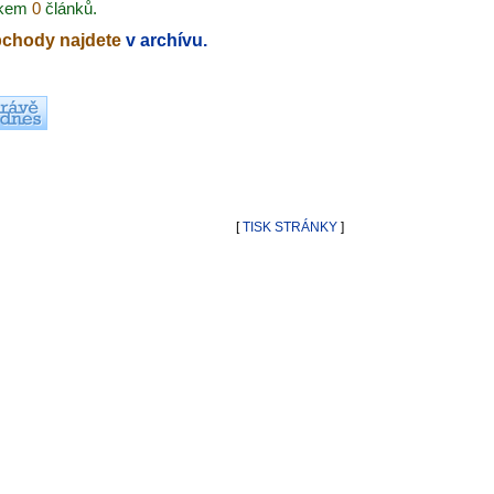
lkem
0
článků.
bchody najdete
v archívu.
[
TISK STRÁNKY
]