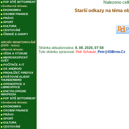
Nalezeno ce
P2P SÍTĚ BITTORRENT
všeobecná témata:
Starší odkazy na téma o
EKONOMIKA
OSOBNÍ FINANCE
PRÁVO
SPORT
KULTURA
CESTOVÁNÍ
ČÍNSKÉ E-SHOPY
ARCHÍV MONITOROVÁNÍ
(2005 - letos):
Stránka aktualizována:
8. 08. 2026, 07:58
odborná témata:
Tuto stránku zpracoval:
Petr Schauer
,
Petr@ISIBrno.Cz
VĚDA A VÝZKUM
MIKROSKOPICKÝ
SVĚT
POČÍTAČE A IT
OS ANDROID
PROHLÍŽEČ FIREFOX
POŠTOVNÍ KLIENT
THUNDERBIRD
OPENOFFICE A
LIBREOFFICE
ENCYKLOPEDIE
WIKIPEDIA
P2P SÍTĚ BITTORRENT
všeobecná témata:
EKONOMIKA
OSOBNÍ FINANCE
PRÁVO
SPORT
KULTURA
CESTOVÁNÍ