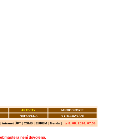
AKTIVITY
MIKROSKOPIE
NÁPOVĚDA
VYHLEDÁVÁNÍ
|
intranet ÚPT
|
CSMS
|
EUREM
|
Trends
|
je 8. 08. 2026, 07:58
webmastera není dovoleno.