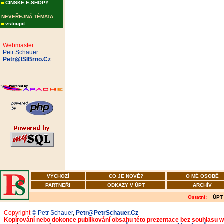
ČÍNSKÉ E-SHOPY
NEVEŘEJNÁ TÉMATA:
vstoupit
Webmaster:
Petr Schauer
Petr@ISIBrno.Cz
VÝCHOZÍ
CO JE NOVÉ?
O MÉ OSOBĚ
PARTNEŘI
ODKAZY V ÚPT
ARCHÍV
Ostatní:
ÚPT
Copyright
© Petr Schauer
,
Petr@PetrSchauer.Cz
Kopírování nebo dokonce publikování obsahu této prezentace bez souhlasu 