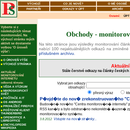
VÝCHOZÍ
CO JE NOVÉ?
O MÉ OSOBĚ
PARTNEŘI
ODKAZY V ÚPT
ARCHÍV
Ostatní:
ÚPT
Vyberte si z
následujících témat
Obchody - monitorová
monitorování. Na
výchozí stránku mých
aktivit se dostanete
Na této stránce jsou výsledky monitorování člán
volbou 'O úroveň
nabízí 100 nejaktuálnějších odkazů na zmíněné
výše':
příslušném archívu.
O ÚROVEŇ VÝŠE
VÝCHOZÍ STRÁNKA
Aktuální
Stále čerstvé odkazy na články českých 
AKTUÁLNÍ
MONITOROVÁNÍ
INTERNETU
odborná témata:
Vybrat jen odkazy
VĚDA A VÝZKUM
obsahující:
MIKROSKOPICKÝ
přesný výraz
kt
SVĚT
POČÍTAČE A IT
P�ejd�te do nov� zrekonstruovan�ho "Ce
OS ANDROID
Budov�n� nov�ho "Centra monitorov�n� internetu" 
PROHLÍŽEČ FIREFOX
RSS kan�ly a bylo odstran�no nekorektn� �azen� z
POŠTOVNÍ KLIENT
THUNDERBIRD
monitorovac�ho syst�mu.
OPENOFFICE A
Vstupte na nov� str�nky...
3.8.2012
LIBREOFFICE
ENCYKLOPEDIE
WIKIPEDIA