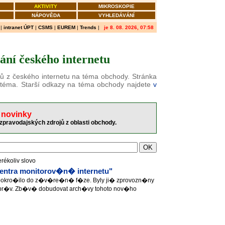
AKTIVITY
MIKROSKOPIE
NÁPOVĚDA
VYHLEDÁVÁNÍ
|
intranet ÚPT
|
CSMS
|
EUREM
|
Trends
|
je 8. 08. 2026, 07:58
ní českého internetu
ků z českého internetu na téma obchody. Stránka
 téma. Starší odkazy na téma obchody najdete
v
 novinky
zpravodajských zdrojů z oblasti obchody.
erékoliv slovo
ntra monitorov�n� internetu"
pokro�ilo do z�v�re�n� f�ze. Byly ji� zprovozn�ny
pr�v. Zb�v� dobudovat arch�vy tohoto nov�ho