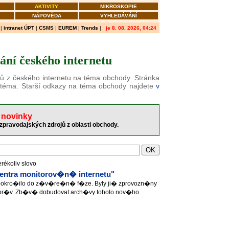
AKTIVITY
MIKROSKOPIE
NÁPOVĚDA
VYHLEDÁVÁNÍ
|
intranet ÚPT
|
CSMS
|
EUREM
|
Trends
|
je 8. 08. 2026, 04:24
ní českého internetu
ků z českého internetu na téma obchody. Stránka
 téma. Starší odkazy na téma obchody najdete
v
 novinky
zpravodajských zdrojů z oblasti obchody.
erékoliv slovo
ntra monitorov�n� internetu"
pokro�ilo do z�v�re�n� f�ze. Byly ji� zprovozn�ny
pr�v. Zb�v� dobudovat arch�vy tohoto nov�ho