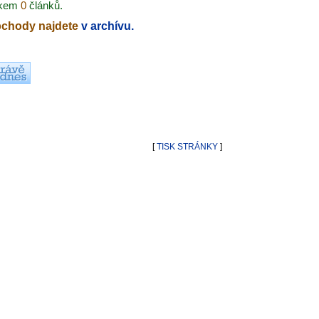
lkem
0
článků.
bchody najdete
v archívu.
[
TISK STRÁNKY
]