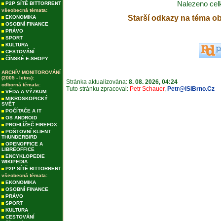
Nalezeno ce
P2P SÍTĚ BITTORRENT
všeobecná témata:
Starší odkazy na téma o
EKONOMIKA
OSOBNÍ FINANCE
PRÁVO
SPORT
KULTURA
CESTOVÁNÍ
ČÍNSKÉ E-SHOPY
ARCHÍV MONITOROVÁNÍ
(2005 - letos):
Stránka aktualizována:
8. 08. 2026, 04:24
odborná témata:
Tuto stránku zpracoval:
Petr Schauer
,
Petr@ISIBrno.Cz
VĚDA A VÝZKUM
MIKROSKOPICKÝ
SVĚT
POČÍTAČE A IT
OS ANDROID
PROHLÍŽEČ FIREFOX
POŠTOVNÍ KLIENT
THUNDERBIRD
OPENOFFICE A
LIBREOFFICE
ENCYKLOPEDIE
WIKIPEDIA
P2P SÍTĚ BITTORRENT
všeobecná témata:
EKONOMIKA
OSOBNÍ FINANCE
PRÁVO
SPORT
KULTURA
CESTOVÁNÍ