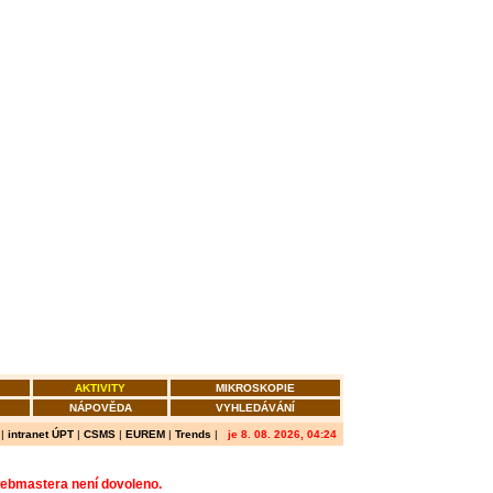
AKTIVITY
MIKROSKOPIE
NÁPOVĚDA
VYHLEDÁVÁNÍ
|
intranet ÚPT
|
CSMS
|
EUREM
|
Trends
|
je 8. 08. 2026, 04:24
webmastera není dovoleno.