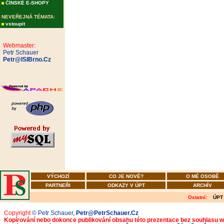
ČÍNSKÉ E-SHOPY
NEVEŘEJNÁ TÉMATA:
vstoupit
Webmaster:
Petr Schauer
Petr@ISIBrno.Cz
VÝCHOZÍ
CO JE NOVÉ?
O MÉ OSOBĚ
PARTNEŘI
ODKAZY V ÚPT
ARCHÍV
Ostatní:
ÚPT
Copyright
© Petr Schauer
,
Petr@PetrSchauer.Cz
Kopírování nebo dokonce publikování obsahu této prezentace bez souhlasu 