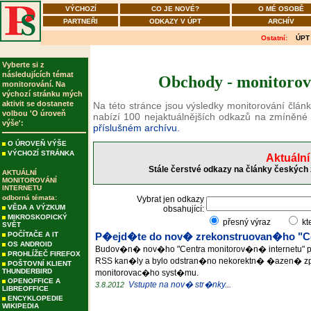
VÝCHOZÍ
CO JE NOVÉ?
O MÉ OSOBĚ
PARTNEŘI
ODKAZY V ÚPT
ARCHÍV
Ostatní:
ÚPT
Vyberte si z
následujících témat
Obchody - monitorová
monitorování. Na
výchozí stránku mých
aktivit se dostanete
Na této stránce jsou výsledky monitorování člán
volbou 'O úroveň
nabízí 100 nejaktuálnějších odkazů na zmíněné
výše':
příslušném archívu.
O ÚROVEŇ VÝŠE
VÝCHOZÍ STRÁNKA
Aktuální
Stále čerstvé odkazy na články českých 
AKTUÁLNÍ
MONITOROVÁNÍ
INTERNETU
odborná témata:
Vybrat jen odkazy
VĚDA A VÝZKUM
obsahující:
MIKROSKOPICKÝ
přesný výraz
kt
SVĚT
POČÍTAČE A IT
P�ejd�te do nov� zrekonstruovan�ho "Ce
OS ANDROID
Budov�n� nov�ho "Centra monitorov�n� internetu" 
PROHLÍŽEČ FIREFOX
RSS kan�ly a bylo odstran�no nekorektn� �azen� z
POŠTOVNÍ KLIENT
THUNDERBIRD
monitorovac�ho syst�mu.
OPENOFFICE A
Vstupte na nov� str�nky...
3.8.2012
LIBREOFFICE
ENCYKLOPEDIE
WIKIPEDIA