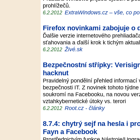
prohlížečů.
ExtraWindows.cz – vše, co po
6.2.2012
Firefox novinkami zabojuje o 
Ďalšie verzie internetového prehliadač
sťahovania a ďalší krok k tichým aktu
Živé.sk
6.2.2012
Bezpečnostní střípky: Verisign
hacknut
Pravidelný pondělní přehled informací 
bezpečnosti IT. Z novinek tohoto týdn
soukromí na Facebooku, na novou verzi 
vztahkybernetické útoky vs. terori
Root.cz - články
6.2.2012
8.7.4: chytrý sejf na hesla i pr
Fayn a Facebook
Prostřednictvím funkce Nástroje/Upgra