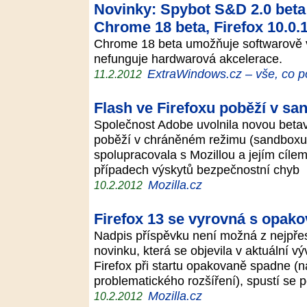
Novinky: Spybot S&D 2.0 beta 
Chrome 18 beta, Firefox 10.0.1
Chrome 18 beta umožňuje softwarově v
nefunguje hardwarová akcelerace.
ExtraWindows.cz – vše, co p
11.2.2012
Flash ve Firefoxu poběží v s
Společnost Adobe uvolnila novou betave
poběží v chráněném režimu (sandboxu)
spolupracovala s Mozillou a jejím cílem
případech výskytů bezpečnostní chyb
Mozilla.cz
10.2.2012
Firefox 13 se vyrovná s opak
Nadpis příspěvku není možná z nejpřes
novinku, která se objevila v aktuální v
Firefox při startu opakovaně spadne (n
problematického rozšíření), spustí se
Mozilla.cz
10.2.2012