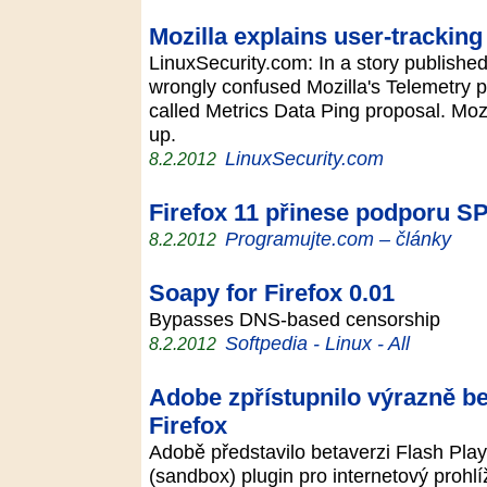
Mozilla explains user-tracking
LinuxSecurity.com: In a story publishe
wrongly confused Mozilla's Telemetry pr
called Metrics Data Ping proposal. Mozi
up.
LinuxSecurity.com
8.2.2012
Firefox 11 přinese podporu S
Programujte.com – články
8.2.2012
Soapy for Firefox 0.01
Bypasses DNS-based censorship
Softpedia - Linux - All
8.2.2012
Adobe zpřístupnilo výrazně be
Firefox
Adobě představilo betaverzi Flash Play
(sandbox) plugin pro internetový prohlí