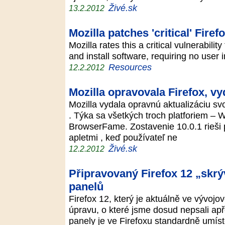
Živé.sk
13.2.2012
Mozilla patches 'critical' Firef
Mozilla rates this a critical vulnerabili
and install software, requiring no use
Resources
12.2.2012
Mozilla opravovala Firefox, vy
Mozilla vydala opravnú aktualizáciu sv
. Týka sa všetkých troch platforiem – 
BrowserFame. Zostavenie 10.0.1 rieši 
apletmi , keď používateľ ne
Živé.sk
12.2.2012
Připravovaný Firefox 12 „skr
panelů
Firefox 12, který je aktuálně ve vývoj
úpravu, o které jsme dosud nepsali apře
panely je ve Firefoxu standardně umís