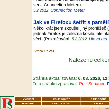
verzi Connection Meteru
Connection Meter
5.2.2012
Jak ve Firefoxu šetřit s pamě
Několikrát jsem zkoušel jiný prohlížeč
jednak Firefox je železná košile, ale h
věci. (Pokračování:
Hlava.net
5.2.2012
Strana
1
z
241
Nalezeno celk
Stránka aktualizována:
6. 08. 2026, 12
Tuto stránku zpracoval:
Petr Schauer
,
VÝCHOZÍ
CO JE NOVÉ?
O MÉ OSOBĚ
PARTNEŘI
ODKAZY V ÚPT
ARCHÍV