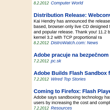
Computer World
8.2.2012
Distribution Release: Webcon
Kai Hendry has announced the release
based, browser-only live CD designed f
and popular release. Thank you! 11.2 bu
kernel 3.2 with TCP proportional ra
DistroWatch.com: News
8.2.2012
Adobe pracuje na bezpečnom F
pc.sk
7.2.2012
Adobe Builds Flash Sandbox f
Wired Top Stories
7.2.2012
Coming to Firefox: Flash Play
Adobe says sandboxing technology has 
users by increasing the cost and comple
Resources
7.2.2012