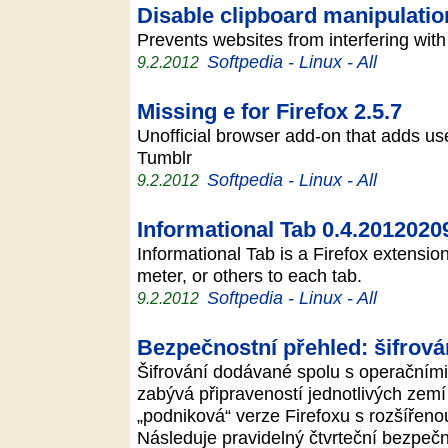
Disable clipboard manipulation
Prevents websites from interfering wit
Softpedia - Linux - All
9.2.2012
Missing e for Firefox 2.5.7
Unofficial browser add-on that adds us
Tumblr
Softpedia - Linux - All
9.2.2012
Informational Tab 0.4.2012020
Informational Tab is a Firefox extensio
meter, or others to each tab.
Softpedia - Linux - All
9.2.2012
Bezpečnostní přehled: šifrován
Šifrování dodávané spolu s operačními 
zabývá připraveností jednotlivých zemí
„podniková“ verze Firefoxu s rozšířeno
Následuje pravidelný čtvrteční bezpe