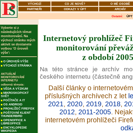
VÝCHOZÍ
CO JE NOVÉ?
O MÉ OSOBĚ
PARTNEŘI
ODKAZY V ÚPT
ARCHÍV
Ostatní:
ÚPT
Vyberte si z
následujících témat
Internetový prohlížeč Fi
monitorování. Na
výchozí stránku mých
aktivit se dostanete
monitorování převáž
volbou 'O úroveň
výše':
z období 2005
O ÚROVEŇ VÝŠE
VÝCHOZÍ STRÁNKA
Na této stránce je archív mo
AKTUÁLNÍ
českého internetu (částečně angli
MONITOROVÁNÍ
INTERNETU
odborná témata:
Další články o internetovém 
VĚDA A VÝZKUM
MIKROSKOPICKÝ
příslušných archívech z let
l
SVĚT
POČÍTAČE A IT
2021
,
2020
,
2019
,
2018
,
20
OS ANDROID
PROHLÍŽEČ FIREFOX
2012
,
2011-2005
. Nejak
POŠTOVNÍ KLIENT
THUNDERBIRD
internetovém prohlížeči Fire
OPENOFFICE A
LIBREOFFICE
odk
ENCYKLOPEDIE
WIKIPEDIA