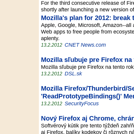
For the third consecutive release of Fi
shortly after launching a new version o
Mozilla's plan for 2012: break
Apple, Google, Microsoft, Amazon--all a
Web apps to free people from ecosyste
aplenty.
CNET News.com
13.2.2012
Mozilla sľubuje pre Firefox na
Mozilla sľubuje pre Firefox na tento ro
DSL.sk
13.2.2012
Mozilla Firefox/Thunderbird/
'ReadPrototypeBindings()' Me
SecurityFocus
13.2.2012
Nový Firefox aj Chrome, chrá
Softvérový kútik pre tento týždeň zah
aj Firefox, balíky kodekov či rôznych 