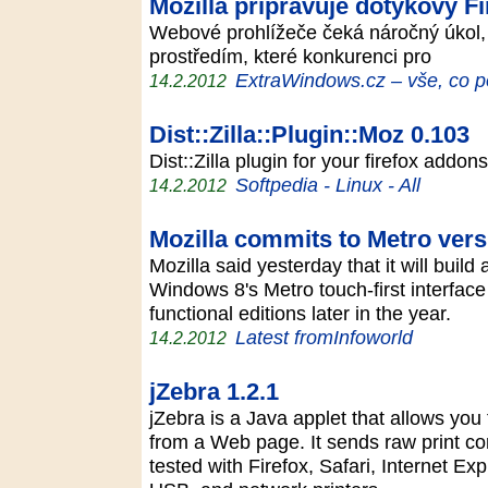
Mozilla připravuje dotykový F
Webové prohlížeče čeká náročný úkol,
prostředím, které konkurenci pro
ExtraWindows.cz – vše, co p
14.2.2012
Dist::Zilla::Plugin::Moz 0.103
Dist::Zilla plugin for your firefox add
Softpedia - Linux - All
14.2.2012
Mozilla commits to Metro vers
Mozilla said yesterday that it will build
Windows 8's Metro touch-first interface
functional editions later in the year.
Latest fromInfoworld
14.2.2012
jZebra 1.2.1
jZebra is a Java applet that allows you
from a Web page. It sends raw print co
tested with Firefox, Safari, Internet Exp