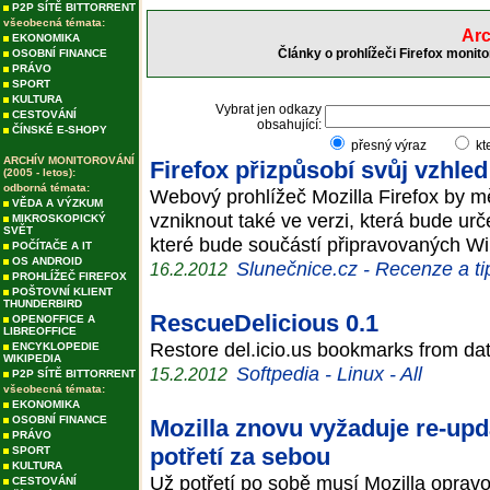
P2P SÍTĚ BITTORRENT
všeobecná témata:
Arc
EKONOMIKA
Články o prohlížeči Firefox monit
OSOBNÍ FINANCE
PRÁVO
SPORT
KULTURA
Vybrat jen odkazy
CESTOVÁNÍ
obsahující:
ČÍNSKÉ E-SHOPY
přesný výraz
kt
ARCHÍV MONITOROVÁNÍ
Firefox přizpůsobí svůj vzhle
(2005 - letos):
odborná témata:
Webový prohlížeč Mozilla Firefox by m
VĚDA A VÝZKUM
vzniknout také ve verzi, která bude urč
MIKROSKOPICKÝ
SVĚT
které bude součástí připravovaných 
POČÍTAČE A IT
OS ANDROID
Slunečnice.cz - Recenze a ti
16.2.2012
PROHLÍŽEČ FIREFOX
POŠTOVNÍ KLIENT
THUNDERBIRD
RescueDelicious 0.1
OPENOFFICE A
LIBREOFFICE
Restore del.icio.us bookmarks from da
ENCYKLOPEDIE
WIKIPEDIA
Softpedia - Linux - All
15.2.2012
P2P SÍTĚ BITTORRENT
všeobecná témata:
EKONOMIKA
OSOBNÍ FINANCE
Mozilla znovu vyžaduje re-upd
PRÁVO
potřetí za sebou
SPORT
KULTURA
Už potřetí po sobě musí Mozilla oprav
CESTOVÁNÍ