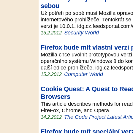
sebou
Už potřetí po sobě musí Mozilla oprav
internetového prohlížeče. Tentokrát se
verzí je 10.0.1. idg.cz.feedsportal.co
Security World
15.2.2012
Firefox bude mít vlastní verz
Mozilla chce uvolnit prototypovou verzi
operačního systému Windows 8 do konce p
další edice prohlížeče. idg.cz.feedsp
Computer World
15.2.2012
Cookie Quest: A Quest to Rea
Browsers
This article describes methods for read
FireFox, Chrome, and Opera.
The Code Project Latest Arti
14.2.2012
Firefox bude mít speciální ver