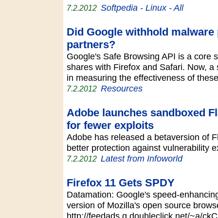
Softpedia - Linux - All
7.2.2012
Did Google withhold malware p
partners?
Google's Safe Browsing API is a core s
shares with Firefox and Safari. Now, a 
in measuring the effectiveness of thes
Resources
7.2.2012
Adobe launches sandboxed Fla
for fewer exploits
Adobe has released a betaversion of Fl
better protection against vulnerability
Latest from Infoworld
7.2.2012
Firefox 11 Gets SPDY
Datamation: Google's speed-enhancin
version of Mozilla's open source brows
http://feedads.g.doubleclick.net/~a/