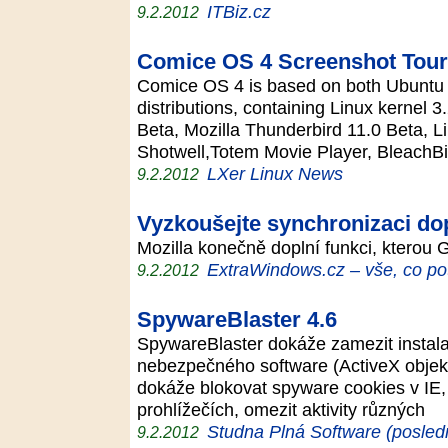
ITBiz.cz
9.2.2012
Comice OS 4 Screenshot Tour
Comice OS 4 is based on both Ubuntu
distributions, containing Linux kernel 
Beta, Mozilla Thunderbird 11.0 Beta, L
Shotwell,Totem Movie Player, BleachB
LXer Linux News
9.2.2012
Vyzkoušejte synchronizaci dop
Mozilla konečně doplní funkci, kterou 
ExtraWindows.cz – vše, co po
9.2.2012
SpywareBlaster 4.6
SpywareBlaster dokáže zamezit instala
nebezpečného software (ActiveX objek
dokáže blokovat spyware cookies v IE, 
prohlížečích, omezit aktivity různých
Studna Plná Software (posled
9.2.2012