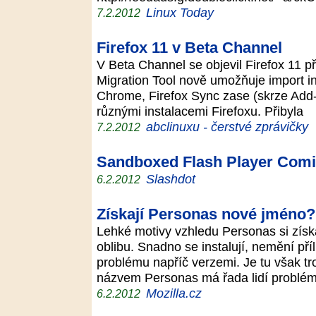
Linux Today
7.2.2012
Firefox 11 v Beta Channel
V Beta Channel se objevil Firefox 11 p
Migration Tool nově umožňuje import in
Chrome, Firefox Sync zase (skrze Add
různými instalacemi Firefoxu. Přibyla
abclinuxu - čerstvé zprávičky
7.2.2012
Sandboxed Flash Player Comi
Slashdot
6.2.2012
Získají Personas nové jméno?
Lehké motivy vzhledu Personas si získa
oblibu. Snadno se instalují, nemění pří
problému napříč verzemi. Je tu však 
názvem Personas má řada lidí problé
Mozilla.cz
6.2.2012