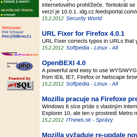
ČÍNSKÉ E-SHOPY
internetového prohlížeče. Tentokrát se
verzí je 10.0.1. idg.cz.feedsportal.co
NEVEŘEJNÁ TÉMATA:
vstoupit
Security World
15.2.2012
Webmaster:
URL Fixer for Firefox 4.0.1
Petr Schauer
Petr@ISIBrno.Cz
URL Fixer corrects typos in URLs that 
Softpedia - Linux - All
15.2.2012
OpenBEXI 4.0
A powerful and easy to use WYSIWYG
from IE6, IE7, Firefox or Netscape br
Softpedia - Linux - All
15.2.2012
Mozilla pracuje na Firefoxe pr
Windows 8 síce príde s vlastným inter
Explorer 10, ale ten v prostredí Metro
ITnews.sk - Správy
15.2.2012
Mozilla vyžaduje re-update nov