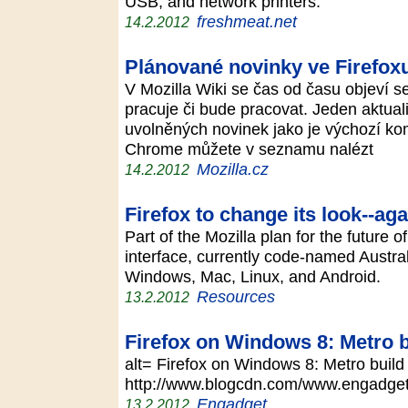
USB, and network printers.
freshmeat.net
14.2.2012
Plánované novinky ve Firefox
V Mozilla Wiki se čas od času objeví s
pracuje či bude pracovat. Jeden aktual
uvolněných novinek jako je výchozí komp
Chrome můžete v seznamu nalézt
Mozilla.cz
14.2.2012
Firefox to change its look--aga
Part of the Mozilla plan for the future o
interface, currently code-named Austra
Windows, Mac, Linux, and Android.
Resources
13.2.2012
Firefox on Windows 8: Metro b
alt= Firefox on Windows 8: Metro build 
http://www.blogcdn.com/www.engadge
Engadget
13.2.2012