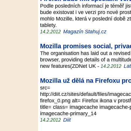
Podle posledních informací je téměř jis
bude existovat i ve verzi pro nové pros
mohlo Mozille, která v poslední době zt
tablety.
Magazín Stahuj.cz
14.2.2012
Mozilla promises social, priva
The organisation has laid out a revised
browser, providing details of a multi
new features(ZDNet UK -
Lat
14.2.2012
Mozilla už dělá na Firefoxu p
src=
http://diit.cz/sites/default/files/imag
firefox_0.png alt= Firefox ikona v pro
title= class= imagecache imagecache
imagecache-primary_14
Diit
14.2.2012