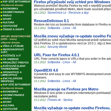
Firefox přizpůsobí svůj vzhled pro Windows
P2P SÍTĚ BITTORRENT
všeobecná témata:
Webový prohlížeč Mozilla Firefox by měl s největší pravd
EKONOMIKA
pro uživatelské prostředí Metro, které bude součástí př
OSOBNÍ FINANCE
Slunečnice.cz - Recenze a tipy
16.2.2012
PRÁVO
SPORT
RescueDelicious 0.1
KULTURA
Restore del.icio.us bookmarks from database in Firefox 
CESTOVÁNÍ
Softpedia - Linux - All
15.2.2012
ČÍNSKÉ E-SHOPY
Mozilla znovu vyžaduje re-update nového Fir
ARCHÍV MONITOROVÁNÍ
(2005 - letos):
Už potřetí po sobě musí Mozilla opravovat právě vydanou 
odborná témata:
týká Firefoxu 10 a updatovanou verzí je 10.0.1. idg.cz.f
VĚDA A VÝZKUM
Security World
15.2.2012
MIKROSKOPICKÝ
SVĚT
URL Fixer for Firefox 4.0.1
POČÍTAČE A IT
URL Fixer corrects typos in URLs that you enter in the a
OS ANDROID
Softpedia - Linux - All
15.2.2012
PROHLÍŽEČ FIREFOX
POŠTOVNÍ KLIENT
THUNDERBIRD
OpenBEXI 4.0
OPENOFFICE A
A powerful and easy to use WYSIWYG development enviro
LIBREOFFICE
browsers.
ENCYKLOPEDIE
Softpedia - Linux - All
15.2.2012
WIKIPEDIA
P2P SÍTĚ BITTORRENT
všeobecná témata:
Mozilla pracuje na Firefoxe pre Metro
EKONOMIKA
Windows 8 síce príde s vlastným internetovým prehliadačo
OSOBNÍ FINANCE
nezostane jediný.
PRÁVO
ITnews.sk - Správy
15.2.2012
SPORT
KULTURA
Mozilla vyžaduje re-update nového Firefoxu,
CESTOVÁNÍ