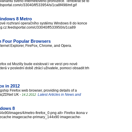
ariantu svého internetového prohlížeče. Tentokrát se to
eedsportal.com/c/33040/f/533954/s/1ca8f498/mf.gif
 Windows 8 Metro
tykové rozhraní operačního systému Windows 8 do konce
e. idg.cz.feedsportal.com/c/33040/f/533950/s/1ca89
m Four Popular Browsers
Internet Explorer, FireFox, Chrome, and Opera.
efox od Mozilly bude existovat i ve verzi pro nové
která v poslední době ztrácí uživatele, pomoci obsadit trh
ox in 2012
agship Firefox web browser, providing details of a
es(ZDNet UK -
Latest Articles in News and
14.2.2012
ndows 8
_144x90/images/4/metro-firefox_0.png alt= Firefox ikona v
magecache imagecache-primary_144x90 imagecache-