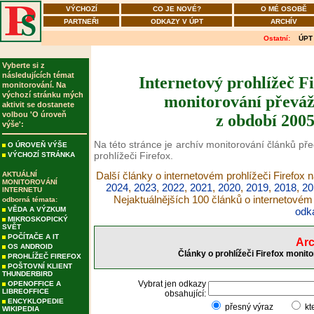
VÝCHOZÍ
CO JE NOVÉ?
O MÉ OSOBĚ
PARTNEŘI
ODKAZY V ÚPT
ARCHÍV
Ostatní:
ÚPT
Vyberte si z
následujících témat
Internetový prohlížeč Fi
monitorování. Na
výchozí stránku mých
monitorování převáž
aktivit se dostanete
volbou 'O úroveň
z období 2005
výše':
Na této stránce je archív monitorování článků př
O ÚROVEŇ VÝŠE
prohlížeči Firefox.
VÝCHOZÍ STRÁNKA
Další články o internetovém prohlížeči Firefox 
AKTUÁLNÍ
MONITOROVÁNÍ
2024
,
2023
,
2022
,
2021
,
2020
,
2019
,
2018
,
20
INTERNETU
Nejaktuálnějších 100 článků o internetovém 
odborná témata:
VĚDA A VÝZKUM
odk
MIKROSKOPICKÝ
SVĚT
POČÍTAČE A IT
Arc
OS ANDROID
Články o prohlížeči Firefox monit
PROHLÍŽEČ FIREFOX
POŠTOVNÍ KLIENT
THUNDERBIRD
Vybrat jen odkazy
OPENOFFICE A
LIBREOFFICE
obsahující:
ENCYKLOPEDIE
přesný výraz
kt
WIKIPEDIA