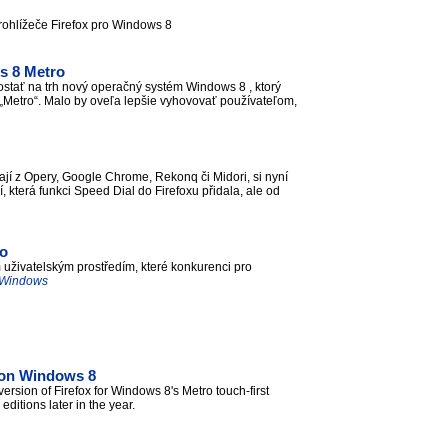
prohlížeče Firefox pro Windows 8
s 8 Metro
stať na trh nový operačný systém Windows 8 , ktorý
„Metro“. Malo by oveľa lepšie vyhovovať používateľom,
nají z Opery, Google Chrome, Rekonq či Midori, si nyní
í, která funkci Speed Dial do Firefoxu přidala, ale od
ro
 uživatelským prostředím, které konkurenci pro
o Windows
x on Windows 8
 version of Firefox for Windows 8's Metro touch-first
 editions later in the year.