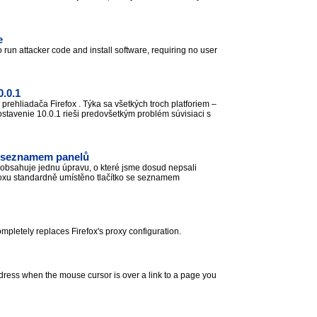
e
 to run attacker code and install software, requiring no user
0.0.1
prehliadača Firefox . Týka sa všetkých troch platforiem –
tavenie 10.0.1 rieši predovšetkým problém súvisiaci s
se seznamem panelů
, obsahuje jednu úpravu, o které jsme dosud nepsali
refoxu standardně umístěno tlačítko se seznamem
pletely replaces Firefox's proxy configuration.
address when the mouse cursor is over a link to a page you