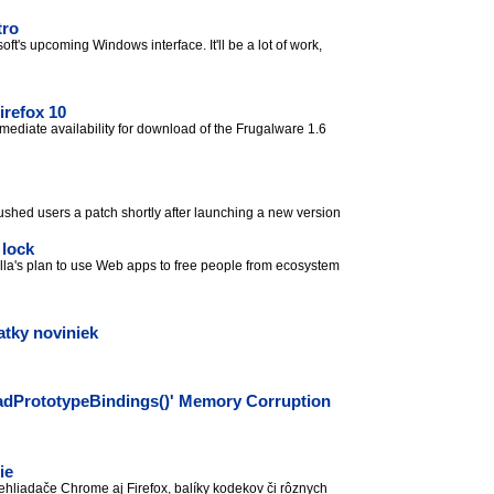
tro
oft's upcoming Windows interface. It'll be a lot of work,
refox 10
ediate availability for download of the Frugalware 1.6
pushed users a patch shortly after launching a new version
 lock
illa's plan to use Web apps to free people from ecosystem
atky noviniek
k
adPrototypeBindings()' Memory Corruption
ie
rehliadače Chrome aj Firefox, balíky kodekov či rôznych