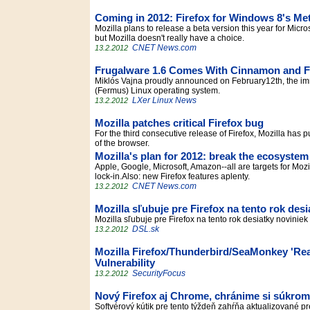
Coming in 2012: Firefox for Windows 8's Me
Mozilla plans to release a beta version this year for Micros
but Mozilla doesn't really have a choice.
CNET News.com
13.2.2012
Frugalware 1.6 Comes With Cinnamon and Fi
Miklós Vajna proudly announced on February12th, the imm
(Fermus) Linux operating system.
LXer Linux News
13.2.2012
Mozilla patches critical Firefox bug
For the third consecutive release of Firefox, Mozilla has 
of the browser.
Mozilla's plan for 2012: break the ecosystem
Apple, Google, Microsoft, Amazon--all are targets for Moz
lock-in.Also: new Firefox features aplenty.
CNET News.com
13.2.2012
Mozilla sľubuje pre Firefox na tento rok desi
Mozilla sľubuje pre Firefox na tento rok desiatky novinie
DSL.sk
13.2.2012
Mozilla Firefox/Thunderbird/SeaMonkey 'Re
Vulnerability
SecurityFocus
13.2.2012
Nový Firefox aj Chrome, chránime si súkrom
Softvérový kútik pre tento týždeň zahŕňa aktualizované p