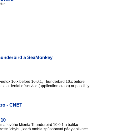
o fun.
 Thunderbird a SeaMonkey
 Firefox 10.x before 10.0.1, Thunderbird 10.x before
e a denial of service (application crash) or possibly
tro - CNET
 10
emailového klienta Thunderbird 10.0.1 a balíku
nostní chybu, která mohla způsobovat pády aplikace.