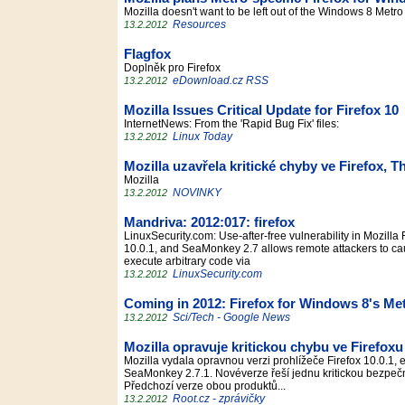
Mozilla doesn't want to be left out of the Windows 8 Metr
Resources
13.2.2012
Flagfox
Doplněk pro Firefox
eDownload.cz RSS
13.2.2012
Mozilla Issues Critical Update for Firefox 10
InternetNews: From the 'Rapid Bug Fix' files:
Linux Today
13.2.2012
Mozilla uzavřela kritické chyby ve Firefox,
Mozilla
NOVINKY
13.2.2012
Mandriva: 2012:017: firefox
LinuxSecurity.com: Use-after-free vulnerability in Mozilla
10.0.1, and SeaMonkey 2.7 allows remote attackers to caus
execute arbitrary code via
LinuxSecurity.com
13.2.2012
Coming in 2012: Firefox for Windows 8's Me
Sci/Tech - Google News
13.2.2012
Mozilla opravuje kritickou chybu ve Firefoxu
Mozilla vydala opravnou verzi prohlížeče Firefox 10.0.1, 
SeaMonkey 2.7.1. Novéverze řeší jednu kritickou bezpeč
Předchozí verze obou produktů...
Root.cz - zprávičky
13.2.2012