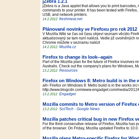
jZebra 1.2.1
jZebra is a Java applet that allows you to print barcodes,
commands to your printer. It has been tested with Firefox, S
USB, and network printers.
freshmeat.net
14.2.2012
Plánované novinky ve Firefoxu pro rok 2012
V Mozilla Wiki se čas od času objeví seznam věcído Firef
aktualizovaný se tam nyní nalézá. Vedle již uvolněných no
Chrome můžete v seznamu nalézt
Mozilla.cz
14.2.2012
Firefox to change its look--again
Part of the Mozilla plan for the future of Firefox involves
Australis. Check out the company's plans for Windows, M
Resources
13.2.2012
Firefox on Windows 8: Metro build is in the
alt= Firefox on Windows 8: Metro build is in the works src
http://www.blogcdn.com/www.engadget.com/media/2012
Engadget
13.2.2012
Mozilla commits to Metro version of Firefo
Sci/Tech - Google News
13.2.2012
Mozilla patches critical bug in new Firefox v
For the third consecutive release of Firefox, Mozilla has 
of the browser. On Friday, Mozilla updated Firefox to 10.0
Mozilla plans Metro-specific Firefox for Wi