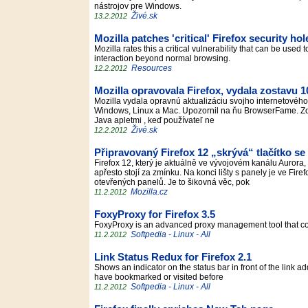
nástrojov pre Windows.
Živé.sk
13.2.2012
Mozilla patches 'critical' Firefox security hol
Mozilla rates this a critical vulnerability that can be used
interaction beyond normal browsing.
Resources
12.2.2012
Mozilla opravovala Firefox, vydala zostavu 1
Mozilla vydala opravnú aktualizáciu svojho internetového 
Windows, Linux a Mac. Upozornil na ňu BrowserFame. Zos
Java apletmi , keď používateľ ne
Živé.sk
12.2.2012
Připravovaný Firefox 12 „skrývá“ tlačítko 
Firefox 12, který je aktuálně ve vývojovém kanálu Aurora
apřesto stojí za zmínku. Na konci lišty s panely je ve Fi
otevřených panelů. Je to šikovná věc, pok
Mozilla.cz
11.2.2012
FoxyProxy for Firefox 3.5
FoxyProxy is an advanced proxy management tool that com
Softpedia - Linux - All
11.2.2012
Link Status Redux for Firefox 2.1
Shows an indicator on the status bar in front of the link 
have bookmarked or visited before
Softpedia - Linux - All
11.2.2012