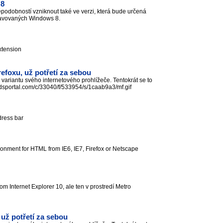
 8
ěpodobností vzniknout také ve verzi, která bude určená
ipravovaných Windows 8.
extension
efoxu, už potřetí za sebou
variantu svého internetového prohlížeče. Tentokrát se to
eedsportal.com/c/33040/f/533954/s/1caab9a3/mf.gif
ddress bar
nment for HTML from IE6, IE7, Firefox or Netscape
m Internet Explorer 10, ale ten v prostredí Metro
 už potřetí za sebou