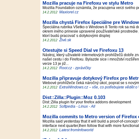
Mozilla pracuje na Firefoxu ve stylu Metro
Mozilla Foundation oznámila, že pracujena verzi svého 
Maxiorel.cz
14.2.2012
Mozilla chystá Firefox špeciálne pre Window
Špeciálna rubrika Všetko o Windows 8 Tento rok sa má do
okrem iného prinesie upravené používateľské prostredie 
ktorí budú pracovať s dotykovými displej
Živé.sk
14.2.2012
Otestujte si Speed Dial ve Firefoxu 13
Nástroj, který uživatelé internetových prohlížečů dobře z
našel cestu i do Firefoxu. Bylazde sice i množství rozšířen
verze 13 je již...
Root.cz - zprávičky
14.2.2012
Mozilla připravuje dotykový Firefox pro Met
Webové prohlížeče čeká náročný úkol, poprat se s novým
ExtraWindows.cz – vše, co potřebujete vědět 
14.2.2012
Dist::Zilla::Plugin::Moz 0.103
Dist::Zilla plugin for your firefox addons development
Softpedia - Linux - All
14.2.2012
Mozilla commits to Metro version of Firefo
Mozilla said yesterday that it will build a proof-of-concept
interface next quarter,then follow that with more functional
Latest fromInfoworld
14.2.2012