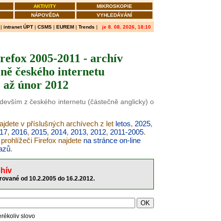
AKTIVITY
MIKROSKOPIE
NÁPOVĚDA
VYHLEDÁVÁNÍ
|
intranet ÚPT
|
CSMS
|
EUREM
|
Trends
|
je 8. 08. 2026, 18:10
refox 2005-2011 - archív
ně českého internetu
 až únor 2012
edevším z českého internetu (částečně anglicky) o
najdete v příslušných archívech z let
letos
,
2025
,
17
,
2016
,
2015
,
2014
,
2013
,
2012
,
2011-2005
.
prohlížeči Firefox najdete
na stránce on-line
azů
.
hív
orované od 10.2.2005 do 16.2.2012.
erékoliv slovo