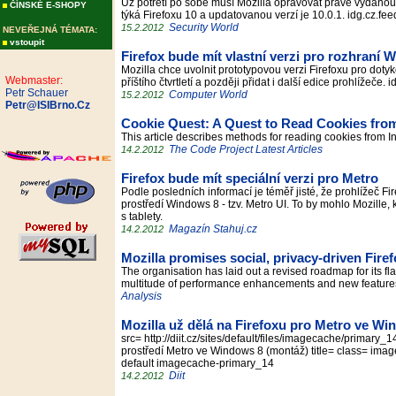
Už potřetí po sobě musí Mozilla opravovat právě vydanouv
ČÍNSKÉ E-SHOPY
týká Firefoxu 10 a updatovanou verzí je 10.0.1. idg.cz.f
Security World
15.2.2012
NEVEŘEJNÁ TÉMATA:
vstoupit
Firefox bude mít vlastní verzi pro rozhraní
Mozilla chce uvolnit prototypovou verzi Firefoxu pro do
Webmaster:
příštího čtvrtletí a později přidat i další edice prohlížeč
Petr Schauer
Computer World
15.2.2012
Petr@ISIBrno.Cz
Cookie Quest: A Quest to Read Cookies fro
This article describes methods for reading cookies from 
The Code Project Latest Articles
14.2.2012
Firefox bude mít speciální verzi pro Metro
Podle posledních informací je téměř jisté, že prohlížeč Fir
prostředí Windows 8 - tzv. Metro UI. To by mohlo Mozille, 
s tablety.
Magazín Stahuj.cz
14.2.2012
Mozilla promises social, privacy-driven Firef
The organisation has laid out a revised roadmap for its fl
multitude of performance enhancements and new featur
Analysis
Mozilla už dělá na Firefoxu pro Metro ve Wi
src= http://diit.cz/sites/default/files/imagecache/primary
prostředí Metro ve Windows 8 (montáž) title= class= i
default imagecache-primary_14
Diit
14.2.2012