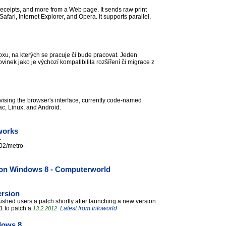
 receipts, and more from a Web page. It sends raw print
afari, Internet Explorer, and Opera. It supports parallel,
oxu, na kterých se pracuje či bude pracovat. Jeden
vinek jako je výchozí kompatibilita rozšíření či migrace z
 revising the browser's interface, currently code-named
ac, Linux, and Android.
 works
=
/02/metro-
x on Windows 8 - Computerworld
ersion
pushed users a patch shortly after launching a new version
.1 to patch a
Latest from Infoworld
13.2.2012
ndows 8