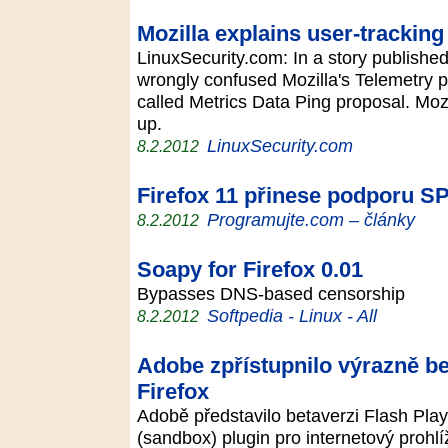
Mozilla explains user-tracking
LinuxSecurity.com: In a story publishe
wrongly confused Mozilla's Telemetry pr
called Metrics Data Ping proposal. Mozi
up.
LinuxSecurity.com
8.2.2012
Firefox 11 přinese podporu S
Programujte.com – články
8.2.2012
Soapy for Firefox 0.01
Bypasses DNS-based censorship
Softpedia - Linux - All
8.2.2012
Adobe zpřístupnilo výrazně be
Firefox
Adobě představilo betaverzi Flash Play
(sandbox) plugin pro internetový prohlí