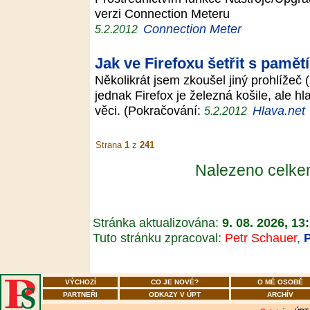
verzi Connection Meteru
Connection Meter
5.2.2012
Jak ve Firefoxu šetřit s pamě
Několikrát jsem zkoušel jiný prohlížeč
jednak Firefox je železná košile, ale h
věci. (Pokračování:
Hlava.net
5.2.2012
Strana
1
z
241
Nalezeno celk
Stránka aktualizována:
9. 08. 2026, 13
Tuto stránku zpracoval:
Petr Schauer
,
VÝCHOZÍ
CO JE NOVÉ?
O MÉ OSOBĚ
PARTNEŘI
ODKAZY V ÚPT
ARCHÍV