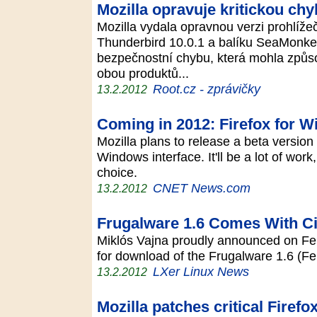
Mozilla opravuje kritickou chy
Mozilla vydala opravnou verzi prohlížeč
Thunderbird 10.0.1 a balíku SeaMonkey
bezpečnostní chybu, která mohla způs
obou produktů...
Root.cz - zprávičky
13.2.2012
Coming in 2012: Firefox for W
Mozilla plans to release a beta version
Windows interface. It'll be a lot of work
choice.
CNET News.com
13.2.2012
Frugalware 1.6 Comes With C
Miklós Vajna proudly announced on Feb
for download of the Frugalware 1.6 (F
LXer Linux News
13.2.2012
Mozilla patches critical Firefo