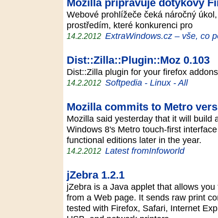
Mozilla připravuje dotykový F
Webové prohlížeče čeká náročný úkol,
prostředím, které konkurenci pro
ExtraWindows.cz – vše, co p
14.2.2012
Dist::Zilla::Plugin::Moz 0.103
Dist::Zilla plugin for your firefox add
Softpedia - Linux - All
14.2.2012
Mozilla commits to Metro vers
Mozilla said yesterday that it will build
Windows 8's Metro touch-first interface
functional editions later in the year.
Latest fromInfoworld
14.2.2012
jZebra 1.2.1
jZebra is a Java applet that allows you
from a Web page. It sends raw print co
tested with Firefox, Safari, Internet Exp