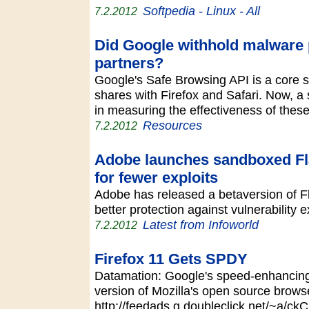
Softpedia - Linux - All
7.2.2012
Did Google withhold malware p
partners?
Google's Safe Browsing API is a core s
shares with Firefox and Safari. Now, a 
in measuring the effectiveness of thes
Resources
7.2.2012
Adobe launches sandboxed Fla
for fewer exploits
Adobe has released a betaversion of Fl
better protection against vulnerability
Latest from Infoworld
7.2.2012
Firefox 11 Gets SPDY
Datamation: Google's speed-enhancin
version of Mozilla's open source brows
http://feedads.g.doubleclick.net/~a/