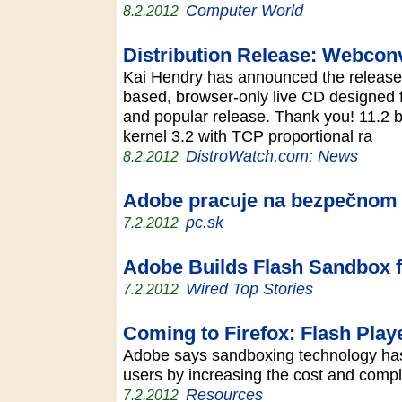
Computer World
8.2.2012
Distribution Release: Webcon
Kai Hendry has announced the release
based, browser-only live CD designed f
and popular release. Thank you! 11.2 bu
kernel 3.2 with TCP proportional ra
DistroWatch.com: News
8.2.2012
Adobe pracuje na bezpečnom F
pc.sk
7.2.2012
Adobe Builds Flash Sandbox f
Wired Top Stories
7.2.2012
Coming to Firefox: Flash Play
Adobe says sandboxing technology has 
users by increasing the cost and comple
Resources
7.2.2012