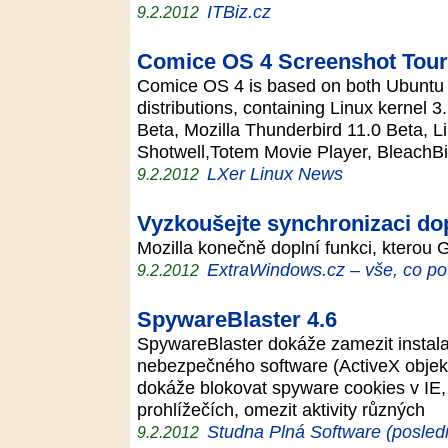
ITBiz.cz
9.2.2012
Comice OS 4 Screenshot Tour
Comice OS 4 is based on both Ubuntu
distributions, containing Linux kernel 
Beta, Mozilla Thunderbird 11.0 Beta, L
Shotwell,Totem Movie Player, BleachB
LXer Linux News
9.2.2012
Vyzkoušejte synchronizaci dop
Mozilla konečně doplní funkci, kterou 
ExtraWindows.cz – vše, co po
9.2.2012
SpywareBlaster 4.6
SpywareBlaster dokáže zamezit instala
nebezpečného software (ActiveX objek
dokáže blokovat spyware cookies v IE, 
prohlížečích, omezit aktivity různých
Studna Plná Software (posled
9.2.2012