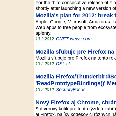
For the third consecutive release of Fi
shortly after launching a new version o
Mozilla's plan for 2012: break
Apple, Google, Microsoft, Amazon--all a
Web apps to free people from ecosyste
aplenty.
CNET News.com
13.2.2012
Mozilla sľubuje pre Firefox na
Mozilla sľubuje pre Firefox na tento ro
DSL.sk
13.2.2012
Mozilla Firefox/Thunderbird/
'ReadPrototypeBindings()' Me
SecurityFocus
13.2.2012
Nový Firefox aj Chrome, chrá
Softvérový kútik pre tento týždeň zah
aj Firefox, balíky kodekov či rôznych 