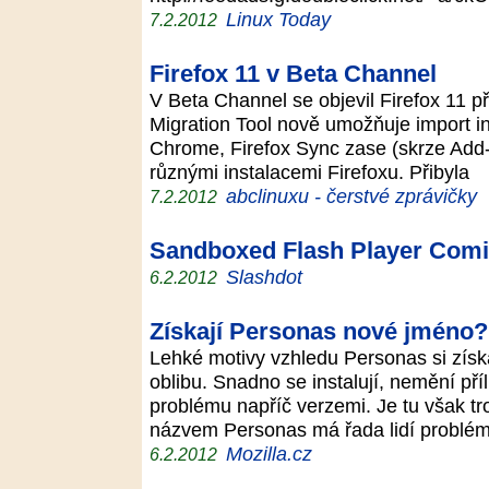
Linux Today
7.2.2012
Firefox 11 v Beta Channel
V Beta Channel se objevil Firefox 11 p
Migration Tool nově umožňuje import in
Chrome, Firefox Sync zase (skrze Add
různými instalacemi Firefoxu. Přibyla
abclinuxu - čerstvé zprávičky
7.2.2012
Sandboxed Flash Player Comi
Slashdot
6.2.2012
Získají Personas nové jméno?
Lehké motivy vzhledu Personas si získa
oblibu. Snadno se instalují, nemění pří
problému napříč verzemi. Je tu však 
názvem Personas má řada lidí problé
Mozilla.cz
6.2.2012