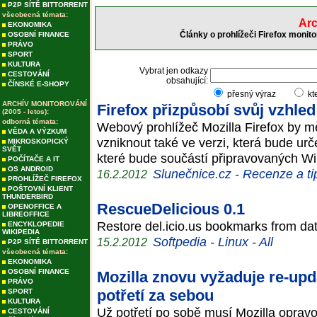
P2P SÍTĚ BITTORRENT
všeobecná témata:
Arc
EKONOMIKA
Články o prohlížeči Firefox monit
OSOBNÍ FINANCE
PRÁVO
SPORT
KULTURA
Vybrat jen odkazy
CESTOVÁNÍ
obsahující:
ČÍNSKÉ E-SHOPY
přesný výraz
kt
ARCHÍV MONITOROVÁNÍ
Firefox přizpůsobí svůj vzhle
(2005 - letos):
odborná témata:
Webový prohlížeč Mozilla Firefox by m
VĚDA A VÝZKUM
vzniknout také ve verzi, která bude urč
MIKROSKOPICKÝ
SVĚT
které bude součástí připravovaných 
POČÍTAČE A IT
OS ANDROID
Slunečnice.cz - Recenze a ti
16.2.2012
PROHLÍŽEČ FIREFOX
POŠTOVNÍ KLIENT
THUNDERBIRD
RescueDelicious 0.1
OPENOFFICE A
LIBREOFFICE
Restore del.icio.us bookmarks from da
ENCYKLOPEDIE
WIKIPEDIA
Softpedia - Linux - All
15.2.2012
P2P SÍTĚ BITTORRENT
všeobecná témata:
EKONOMIKA
OSOBNÍ FINANCE
Mozilla znovu vyžaduje re-upd
PRÁVO
potřetí za sebou
SPORT
KULTURA
Už potřetí po sobě musí Mozilla oprav
CESTOVÁNÍ