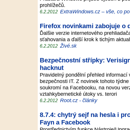
prohlížečů.
ExtraWindows.cz – vše, co po
6.2.2012
Firefox novinkami zabojuje o 
Ďalšie verzie internetového prehliadač
sťahovania a ďalší krok k tichým aktu
Živé.sk
6.2.2012
Bezpečnostní střípky: Verisign
hacknut
Pravidelný pondělní přehled informací 
bezpečnosti IT. Z novinek tohoto týdn
soukromí na Facebooku, na novou verzi 
vztahkybernetické útoky vs. terori
Root.cz - články
6.2.2012
8.7.4: chytrý sejf na hesla i pr
Fayn a Facebook
Prostřednictvím funkce Nástroje/Upgra