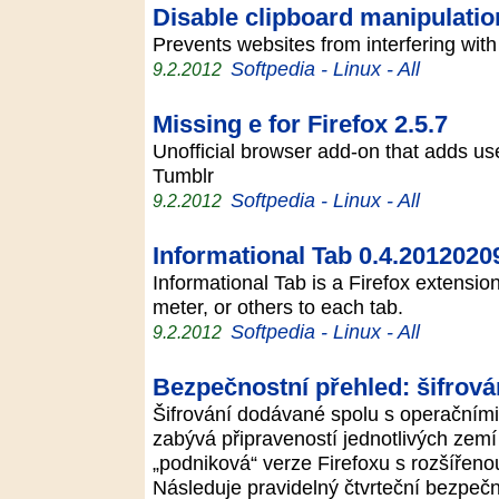
Disable clipboard manipulation
Prevents websites from interfering wit
Softpedia - Linux - All
9.2.2012
Missing e for Firefox 2.5.7
Unofficial browser add-on that adds us
Tumblr
Softpedia - Linux - All
9.2.2012
Informational Tab 0.4.2012020
Informational Tab is a Firefox extensio
meter, or others to each tab.
Softpedia - Linux - All
9.2.2012
Bezpečnostní přehled: šifrován
Šifrování dodávané spolu s operačními 
zabývá připraveností jednotlivých zemí
„podniková“ verze Firefoxu s rozšířeno
Následuje pravidelný čtvrteční bezpe