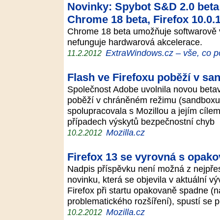
Novinky: Spybot S&D 2.0 beta 
Chrome 18 beta, Firefox 10.0.1
Chrome 18 beta umožňuje softwarově v
nefunguje hardwarová akcelerace.
ExtraWindows.cz – vše, co p
11.2.2012
Flash ve Firefoxu poběží v s
Společnost Adobe uvolnila novou betave
poběží v chráněném režimu (sandboxu)
spolupracovala s Mozillou a jejím cílem
případech výskytů bezpečnostní chyb
Mozilla.cz
10.2.2012
Firefox 13 se vyrovná s opak
Nadpis příspěvku není možná z nejpřes
novinku, která se objevila v aktuální v
Firefox při startu opakovaně spadne (n
problematického rozšíření), spustí se
Mozilla.cz
10.2.2012