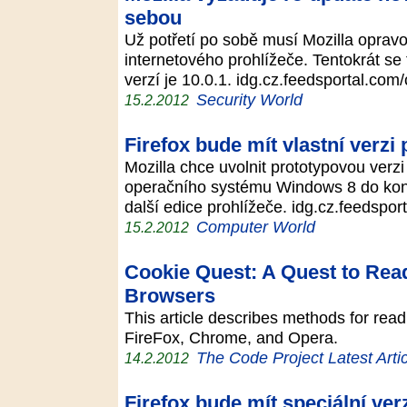
sebou
Už potřetí po sobě musí Mozilla oprav
internetového prohlížeče. Tentokrát se
verzí je 10.0.1. idg.cz.feedsportal.co
Security World
15.2.2012
Firefox bude mít vlastní verz
Mozilla chce uvolnit prototypovou verzi
operačního systému Windows 8 do konce p
další edice prohlížeče. idg.cz.feedsp
Computer World
15.2.2012
Cookie Quest: A Quest to Rea
Browsers
This article describes methods for read
FireFox, Chrome, and Opera.
The Code Project Latest Arti
14.2.2012
Firefox bude mít speciální ver