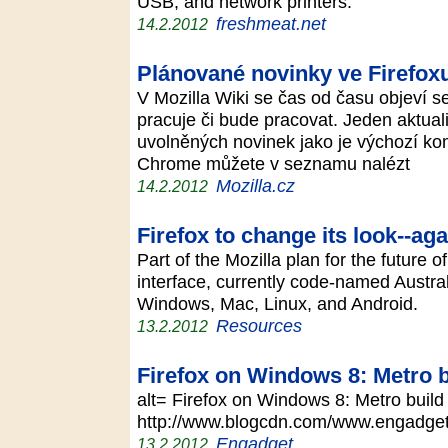
USB, and network printers.
freshmeat.net
14.2.2012
Plánované novinky ve Firefox
V Mozilla Wiki se čas od času objeví s
pracuje či bude pracovat. Jeden aktual
uvolněných novinek jako je výchozí komp
Chrome můžete v seznamu nalézt
Mozilla.cz
14.2.2012
Firefox to change its look--aga
Part of the Mozilla plan for the future o
interface, currently code-named Austra
Windows, Mac, Linux, and Android.
Resources
13.2.2012
Firefox on Windows 8: Metro b
alt= Firefox on Windows 8: Metro build 
http://www.blogcdn.com/www.engadge
Engadget
13.2.2012