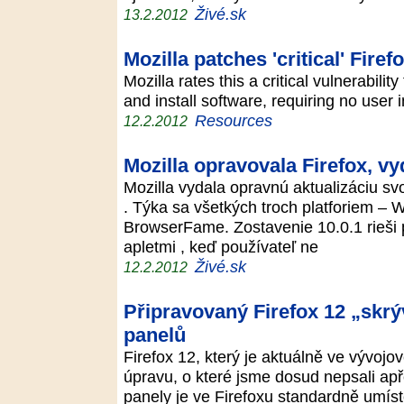
Živé.sk
13.2.2012
Mozilla patches 'critical' Firef
Mozilla rates this a critical vulnerabili
and install software, requiring no use
Resources
12.2.2012
Mozilla opravovala Firefox, vy
Mozilla vydala opravnú aktualizáciu sv
. Týka sa všetkých troch platforiem – 
BrowserFame. Zostavenie 10.0.1 rieši 
apletmi , keď používateľ ne
Živé.sk
12.2.2012
Připravovaný Firefox 12 „skr
panelů
Firefox 12, který je aktuálně ve vývoj
úpravu, o které jsme dosud nepsali apře
panely je ve Firefoxu standardně umís