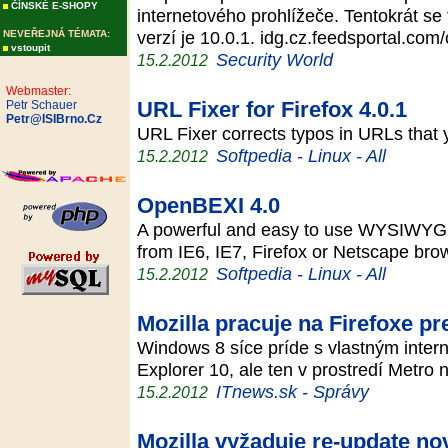
ČÍNSKÉ E-SHOPY
internetového prohlížeče. Tentokrát se
verzí je 10.0.1. idg.cz.feedsportal.co
NEVEŘEJNÁ TÉMATA:
vstoupit
Security World
15.2.2012
Webmaster:
URL Fixer for Firefox 4.0.1
Petr Schauer
Petr@ISIBrno.Cz
URL Fixer corrects typos in URLs that 
Softpedia - Linux - All
15.2.2012
OpenBEXI 4.0
A powerful and easy to use WYSIWYG
from IE6, IE7, Firefox or Netscape br
Softpedia - Linux - All
15.2.2012
Mozilla pracuje na Firefoxe pr
Windows 8 síce príde s vlastným inter
Explorer 10, ale ten v prostredí Metro
ITnews.sk - Správy
15.2.2012
Mozilla vyžaduje re-update nov