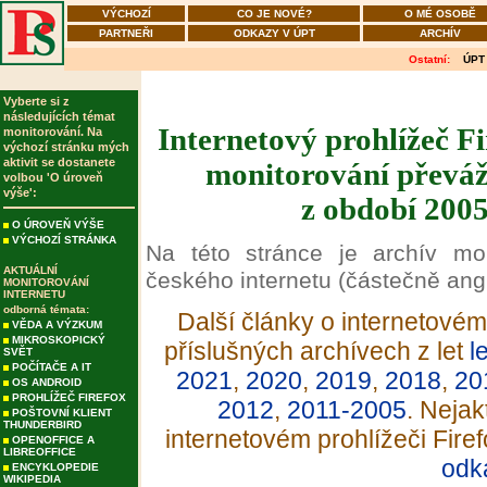
VÝCHOZÍ
CO JE NOVÉ?
O MÉ OSOBĚ
PARTNEŘI
ODKAZY V ÚPT
ARCHÍV
Ostatní:
ÚPT
Vyberte si z
následujících témat
Internetový prohlížeč Fi
monitorování. Na
výchozí stránku mých
aktivit se dostanete
monitorování převáž
volbou 'O úroveň
výše':
z období 2005
O ÚROVEŇ VÝŠE
VÝCHOZÍ STRÁNKA
Na této stránce je archív mo
AKTUÁLNÍ
českého internetu (částečně angli
MONITOROVÁNÍ
INTERNETU
odborná témata:
Další články o internetovém 
VĚDA A VÝZKUM
MIKROSKOPICKÝ
příslušných archívech z let
l
SVĚT
POČÍTAČE A IT
2021
,
2020
,
2019
,
2018
,
20
OS ANDROID
PROHLÍŽEČ FIREFOX
2012
,
2011-2005
. Nejak
POŠTOVNÍ KLIENT
THUNDERBIRD
internetovém prohlížeči Fire
OPENOFFICE A
LIBREOFFICE
odk
ENCYKLOPEDIE
WIKIPEDIA