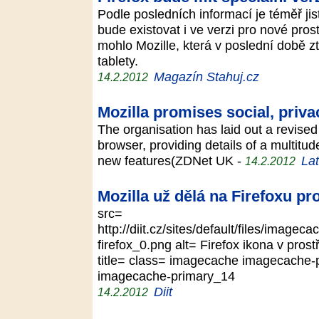
Podle posledních informací je téměř jis
bude existovat i ve verzi pro nové pros
mohlo Mozille, která v poslední době zt
tablety.
Magazín Stahuj.cz
14.2.2012
Mozilla promises social, priva
The organisation has laid out a revised
browser, providing details of a multi
new features(ZDNet UK -
Lat
14.2.2012
Mozilla už dělá na Firefoxu p
src=
http://diit.cz/sites/default/files/imag
firefox_0.png alt= Firefox ikona v pro
title= class= imagecache imagecache
imagecache-primary_14
Diit
14.2.2012