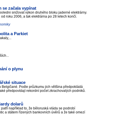
 se začala vypínat
poledni snižovat výkon druhého bloku jaderné elektrárny.
od roku 2006, a tak elektrárna po 28 letech končí.
onomiky
lita a Parkiet
kaly,...
ších...
ání o plynu
ářské situace
ku Belgičané. Podle průzkumu jich většina předpokládá
aké předpovídají rekordní počet zkrachovalých podniků.
iardy dolarů
tří například to, že běloruská vláda se podrobí
ic a státem řízených bankovních úvěrů a že také omezí