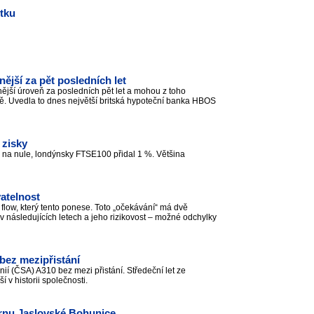
ětku
ější za pět posledních let
ější úroveň za posledních pět let a mohou z toho
ivotě. Uvedla to dnes největší britská hypoteční banka HBOS
 zisky
 na nule, londýnsky FTSE100 přidal 1 %. Většina
atelnost
low, který tento ponese. Toto „očekávání“ má dvě
v následujících letech a jeho rizikovost – možné odchylky
 bez mezipřistání
inií (ČSA) A310 bez mezi přistání. Středeční let ze
í v historii společnosti.
rárnu Jaslovské Bohunice