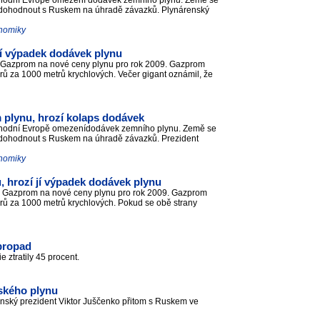
východní Evropě omezení dodávek zemního plynu. Země se
a dohodnout s Ruskem na úhradě závazků. Plynárenský
onomiky
jí výpadek dodávek plynu
uGazprom na nové ceny plynu pro rok 2009. Gazprom
rů za 1000 metrů krychlových. Večer gigant oznámil, že
 plynu, hrozí kolaps dodávek
východní Evropě omezenídodávek zemního plynu. Země se
a dohodnout s Ruskem na úhradě závazků. Prezident
onomiky
, hrozí jí výpadek dodávek plynu
u Gazprom na nové ceny plynu pro rok 2009. Gazprom
arů za 1000 metrů krychlových. Pokud se obě strany
 propad
e ztratily 45 procent.
uského plynu
inský prezident Viktor Juščenko přitom s Ruskem ve