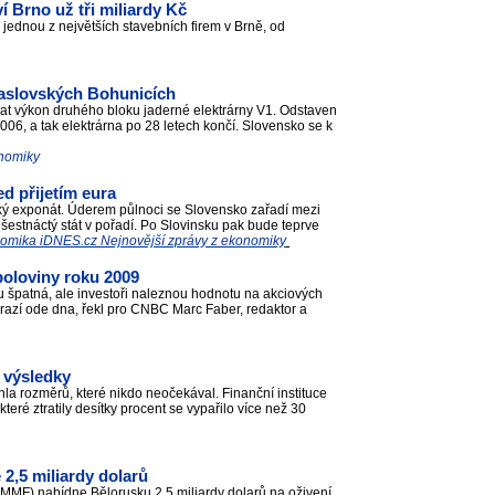
í Brno už tři miliardy Kč
 jednou z největších stavebních firem v Brně, od
Jaslovských Bohunicích
vat výkon druhého bloku jaderné elektrárny V1. Odstaven
006, a tak elektrárna po 28 letech končí. Slovensko se k
onomiky
d přijetím eura
ický exponát. Úderem půlnoci se Slovensko zařadí mezi
stnáctý stát v pořadí. Po Slovinsku pak bude teprve
omika iDNES.cz Nejnovější zprávy z ekonomiky
poloviny roku 2009
u špatná, ale investoři naleznou hodnotu na akciových
drazí ode dna, řekl pro CNBC Marc Faber, redaktor a
, výsledky
áhla rozměrů, které nikdo neočekával. Finanční instituce
teré ztratily desítky procent se vypařilo více než 30
2,5 miliardy dolarů
F) nabídne Bělorusku 2,5 miliardy dolarů na oživení