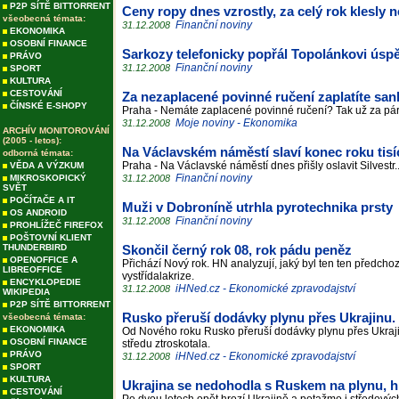
P2P SÍTĚ BITTORRENT
Ceny ropy dnes vzrostly, za celý rok klesly ne
všeobecná témata:
Finanční noviny
31.12.2008
EKONOMIKA
OSOBNÍ FINANCE
Sarkozy telefonicky popřál Topolánkovi úsp
PRÁVO
Finanční noviny
31.12.2008
SPORT
KULTURA
CESTOVÁNÍ
Za nezaplacené povinné ručení zaplatíte san
ČÍNSKÉ E-SHOPY
Praha - Nemáte zaplacené povinné ručení? Tak už za pá
Moje noviny - Ekonomika
31.12.2008
ARCHÍV MONITOROVÁNÍ
(2005 - letos):
Na Václavském náměstí slaví konec roku tisíc
odborná témata:
Praha - Na Václavské náměstí dnes přišly oslavit Silvestr.
VĚDA A VÝZKUM
Finanční noviny
MIKROSKOPICKÝ
31.12.2008
SVĚT
POČÍTAČE A IT
Muži v Dobroníně utrhla pyrotechnika prsty
OS ANDROID
Finanční noviny
31.12.2008
PROHLÍŽEČ FIREFOX
POŠTOVNÍ KLIENT
THUNDERBIRD
Skončil černý rok 08, rok pádu peněz
OPENOFFICE A
Přichází Nový rok. HN analyzují, jaký byl ten ten předcho
LIBREOFFICE
vystřídalakrize.
ENCYKLOPEDIE
iHNed.cz - Ekonomické zpravodajství
31.12.2008
WIKIPEDIA
P2P SÍTĚ BITTORRENT
Rusko přeruší dodávky plynu přes Ukrajinu. 
všeobecná témata:
EKONOMIKA
Od Nového roku Rusko přeruší dodávky plynu přes Ukraji
OSOBNÍ FINANCE
středu ztroskotala.
PRÁVO
iHNed.cz - Ekonomické zpravodajství
31.12.2008
SPORT
KULTURA
Ukrajina se nedohodla s Ruskem na plynu, h
CESTOVÁNÍ