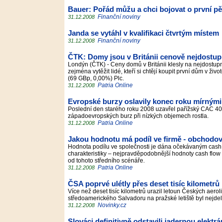
Bauer: Pořád můžu a chci bojovat o první p
Finanční noviny
31.12.2008
Janda se vytáhl v kvalifikaci čtvrtým místem
Finanční noviny
31.12.2008
ČTK: Domy jsou v Británii cenově nejdostupn
Londýn (ČTK) - Ceny domů v Británii klesly na nejdostupn
zejména vytěžit lidé, kteří si chtějí koupit první dům v ž
(69 GBp, 0,00%) Plc.
Patria Online
31.12.2008
Evropské burzy oslavily konec roku mírnými
Poslední den starého roku 2008 uzavřel pařížský CAC 40
západoevropských burz při nízkých objemech rostla.
Patria Online
31.12.2008
Jakou hodnotu má podíl ve firmě - obchodov
Hodnota podílu ve společnosti je dána očekávaným cash f
charakteristiky – nejpravděpodobnější hodnoty cash flow 
od tohoto středního scénáře.
Patria Online
31.12.2008
ČSA poprvé ulétly přes deset tisíc kilometrů
Více než deset tisíc kilometrů urazil letoun Českých aerol
středoamerického Salvadoru na pražské letiště byl nejdelš
Novinky.cz
31.12.2008
Slováci definitivně odstavili jadernou elekt