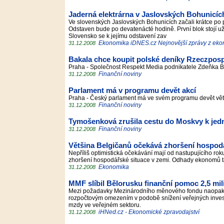
Jaderná elektrárna v Jaslovských Bohunicích
Ve slovenských Jaslovských Bohunicích začali krátce po 
Odstaven bude po devatenácté hodině. První blok stojí už 
Slovensko se k jejímu odstavení zav
Ekonomika iDNES.cz Nejnovější zprávy z ek
31.12.2008
Bakala chce koupit polské deníky Rzeczpospo
Praha - Společnost Respekt Media podnikatele Zdeňka Ba
Finanční noviny
31.12.2008
Parlament má v programu devět akcí
Praha - Český parlament má ve svém programu devět vět
Finanční noviny
31.12.2008
Tymošenková zrušila cestu do Moskvy k jedn
Finanční noviny
31.12.2008
Většina Belgičanů očekává zhoršení hospod
Nepříliš optimistická očekávání mají od nastupujícího ro
zhoršení hospodářské situace v zemi. Odhady ekonomů t
Ekonomika
31.12.2008
MMF slíbil Bělorusku finanční pomoc 2,5 mil
Mezi požadavky Mezinárodního měnového fondu naopak pa
rozpočtovým omezením v podobě snížení veřejných invest
mzdy ve veřejném sektoru.
iHNed.cz - Ekonomické zpravodajství
31.12.2008