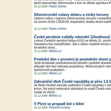
tamní ekonomiky. Informovala o tom ve středu agentura 
Patria Online
31.12.2008
Silvestrovské oslavy dolaru a ztráty koruny
Zatímco měny v regionu mírně posilují, koruna v poslední
na úrovni 26,60 CZK/EUR, dopoledne ztratila deset halé
Patria Online
31.12.2008
České aerolinie zvládly rekordní 11hodinový 
Letoun Českých aerolinií Airbus A310 ve středu 31. prosi
Salvadoru bez mezipřistání. Jde o vůbec nejdelší let bez m
let letošní zimní...
Měšec.cz
31.12.2008
Poslední den v prosinci je posledním dnem p
Jestli dostáváte zaměstnanecký benefit v podobě straveke
případě vám bez náhrady propadnou. Možnost jejich výměn
společnosti poskytující...
Měšec.cz
31.12.2008
Zahraniční dluh České republiky je přes 1,5 
Ve třetím čtvrtletí narostlo zadlužení České republiky v z
korun. Na svých webových stránkách to uvádí Česká národn
nastal ve všech...
Měšec.cz
31.12.2008
V Plzni se propadl led s lidmi
Finanční noviny
31.12.2008