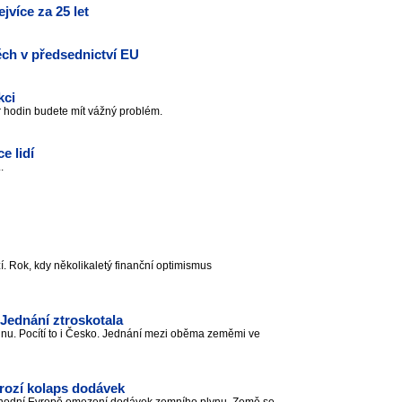
jvíce za 25 let
ěch v předsednictví EU
kci
r hodin budete mít vážný problém.
e lidí
..
zí. Rok, kdy několikaletý finanční optimismus
Jednání ztroskotala
nu. Pocítí to i Česko. Jednání mezi oběma zeměmi ve
rozí kolaps dodávek