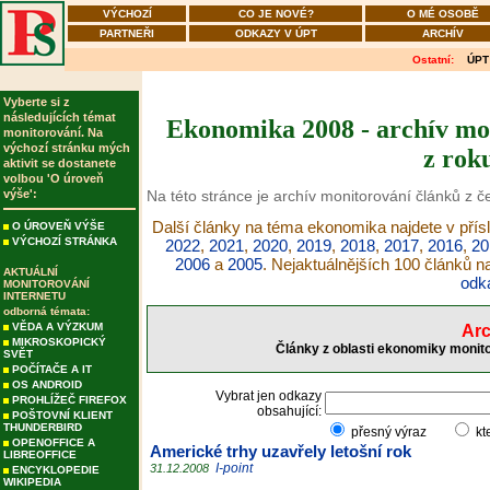
VÝCHOZÍ
CO JE NOVÉ?
O MÉ OSOBĚ
PARTNEŘI
ODKAZY V ÚPT
ARCHÍV
Ostatní:
ÚPT
Vyberte si z
následujících témat
Ekonomika 2008 - archív mon
monitorování. Na
výchozí stránku mých
z rok
aktivit se dostanete
volbou 'O úroveň
výše':
Na této stránce je archív monitorování článků z 
Další články na téma ekonomika najdete v přís
O ÚROVEŇ VÝŠE
VÝCHOZÍ STRÁNKA
2022
,
2021
,
2020
,
2019
,
2018
,
2017
,
2016
,
20
2006
a
2005
. Nejaktuálnějších 100 článků 
AKTUÁLNÍ
odk
MONITOROVÁNÍ
INTERNETU
odborná témata:
VĚDA A VÝZKUM
Arc
MIKROSKOPICKÝ
Články z oblasti ekonomiky monito
SVĚT
POČÍTAČE A IT
OS ANDROID
Vybrat jen odkazy
PROHLÍŽEČ FIREFOX
obsahující:
POŠTOVNÍ KLIENT
THUNDERBIRD
přesný výraz
kt
OPENOFFICE A
Americké trhy uzavřely letošní rok
LIBREOFFICE
I-point
31.12.2008
ENCYKLOPEDIE
WIKIPEDIA