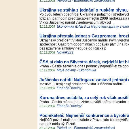
iHNed.cz - Ekonomické zpravodajství
31.12.2008
Ukrajina se stáhla z jednání o ruském plynu
Po dvou letech opět hrozí Ukrajině a potažmo i středo
totiž ani pár hodin před začátkem roku 2009 nedokázal
Viktor Juščenko nařídil vyjednavačům, aby od
Ekonomika iDNES.cz Nejnovější zprávy z ek
31.12.2008
Ukrajina přestala jednat s Gazpromem, hrozí
Ukrajinský prezident Viktor Juščenko nařídil svým vyjedn
společností Gazprom opodmínkách dodávek plynu na rok 2
bez uzavřené smlouvy nebude od Ruska p
Novinky.cz
31.12.2008
ČSA si dalo na Silvestra dárek, nejdelší let hi
Praha - České aerolinie dnes podnikly nejdelší let za do
Moje noviny - Ekonomika
31.12.2008
Juščenko nařídil Naftogazu zastavit jednání
Moskva - Ukrajinský prezident Viktor Juščenko nařídil...
Finanční noviny
31.12.2008
Koruna dnes oslabila, za celý rok však posíli
Praha - Česká měna dnes ztrácela vůči oběma hlavním..
Finanční noviny
31.12.2008
Podnikatelé: Nejmenší konkurence a byrokrac
Nejtěžší pozici mají podnikatelé v Praze, kde čelí největš
naopak měla být Plzeň.
iHNed.cz - Ekonomické zpravodajství
31.12.2008