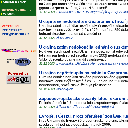
Po dvou letech opět hrozí Ukrajině a potažmo i středo
ČÍNSKÉ E-SHOPY
totiž ani pár hodin před začátkem roku 2009 nedokázal
gigant Gazprom oznámil, že od zítřka ukonč
NEVEŘEJNÁ TÉMATA:
Ekonomika iDNES.cz Nejnovější zprávy z ek
31.12.2008
vstoupit
Ukrajina se nedohodla s Gazpromem, hrozí 
Ukrajina odmítla nabídku ruského plynárenského gigant
Webmaster:
navrhoval cenu zvýšit z nynějších 179 dolarů na 250 dola
Petr Schauer
jednání zkrachovala a on od čtvrtečního
Petr@ISIBrno.Cz
Novinky.cz
31.12.2008
Ukrajina zatím nedokončila jednání o ruském
Po dvou letech opět hrozí Ukrajině a potažmo i středo
totiž ani pár hodin před začátkem roku 2009 nedokázal
Viktor Juščenko údajně nařídil vyjednavačům,
Ekonomika iDNES.cz Nejnovější zprávy z ek
31.12.2008
Ukrajina nepřistoupila na nabídku Gazpromu
Ukrajina odmítla nabídku ruského plynárenského gigant
navrhoval cenu zvýšit z nynějších 179 dolarů na 250 dol
nedohodnou, hrozí Rusko, že plyn přestane od
Novinky.cz
31.12.2008
Západoevropské akcie zažily letos rekordní
Po loňském růstu 1,6 procenta letos západoevropské akci
iHNed.cz - Ekonomické zpravodajství
31.12.2008
Evropě, i Česku, hrozí přerušení dodávek r
Přes Ukrajinu do Evropy 80 procent ruského plynu. Ukraj
středu odmítl jednat o dodávkách na rok 2009.