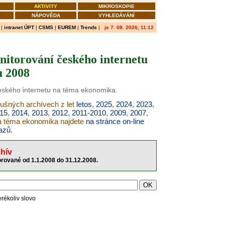
AKTIVITY
MIKROSKOPIE
NÁPOVĚDA
VYHLEDÁVÁNÍ
|
intranet ÚPT
|
CSMS
|
EUREM
|
Trends
|
je 7. 08. 2026, 11:12
itorování českého internetu
u 2008
českého internetu na téma ekonomika.
lušných archívech z let
letos
,
2025
,
2024
,
2023
,
15
,
2014
,
2013
,
2012
,
2011-2010
,
2009
,
2007
,
na téma ekonomika najdete
na stránce on-line
azů
.
hív
rované od 1.1.2008 do 31.12.2008.
erékoliv slovo