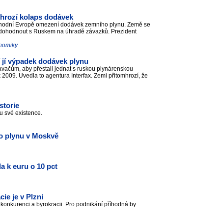
, hrozí kolaps dodávek
východní Evropě omezení dodávek zemního plynu. Země se
a dohodnout s Ruskem na úhradě závazků. Prezident
onomiky
 jí výpadek dodávek plynu
avačům, aby přestali jednat s ruskou plynárenskou
009. Uvedla to agentura Interfax. Zemi přitomhrozí, že
storie
bu své existence.
 o plynu v Moskvě
la k euru o 10 pct
.
ie je v Plzni
í konkurenci a byrokracii. Pro podnikání příhodná by