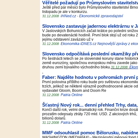
Věřitelé požadují po Průmyslovém stavitelstv
Ještě před pár měsíci bylo Průmyslového stavitelství Brno
listopadu je ale v konkurzu.
iHNed.cz - Ekonomické zpravodajství
31.12.2008
Slovensko zastavuje jadernou elektrárnu v 
V Jaslovských Bohunicích začali krátce po poledni snižo
bude po devatenácté hodině. První blok stojí už od roku 2
jejímu odstavení zavázalo už v
Ekonomika iDNES.cz Nejnovější zprávy z ek
31.12.2008
Slovensko odpočítává poslední okamžiky pře
Po šestnácti letech se ze slovenské koruny stane histor
země eurozóny, společnou evropskou měnu zavede jako še
druhou zemí bývalého východního bloku.
Ekon
31.12.2008
Faber: Najděte hodnotu v pohromách první 
První polovina příštího roku bude pro světovou ekonomik
trzích, jelikož se některé výrazně podhodnocené akcie o
vydavatel Gloom, Boom and Doom Re
Patria Online
31.12.2008
Šťastný Nový rok... denní přehled Trhy, data
Končí další rok, velmi dramatický rok. Finanční krize dos
prozatím odepsaly ztráty 720 mld. USD. Z akciových trhů, k
bilionů dolarů.
Patria Online
31.12.2008
MMF odsouhlasil pomoc Bělorusku, nabídne 
WASHINGTON (MEDIAFAX) - Mezinárodní měnový fond (MM