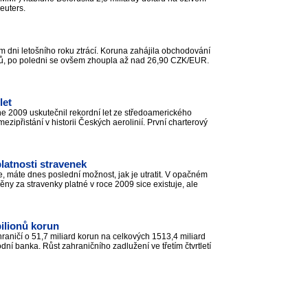
Reuters.
m dni letošního roku ztrácí. Koruna zahájila obchodování
řů, po poledni se ovšem zhoupla až nad 26,90 CZK/EUR.
let
ne 2009 uskutečnil rekordní let ze středoamerického
ezipřistání v historii Českých aerolinií. První charterový
latnosti stravenek
, máte dnes poslední možnost, jak je utratit. V opačném
y za stravenky platné v roce 2009 sice existuje, ale
bilionů korun
ahraničí o 51,7 miliard korun na celkových 1513,4 miliard
í banka. Růst zahraničního zadlužení ve třetím čtvrtletí