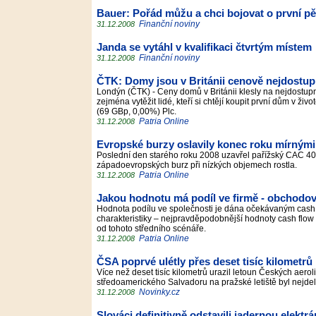
Bauer: Pořád můžu a chci bojovat o první p
Finanční noviny
31.12.2008
Janda se vytáhl v kvalifikaci čtvrtým místem
Finanční noviny
31.12.2008
ČTK: Domy jsou v Británii cenově nejdostupn
Londýn (ČTK) - Ceny domů v Británii klesly na nejdostupn
zejména vytěžit lidé, kteří si chtějí koupit první dům v ž
(69 GBp, 0,00%) Plc.
Patria Online
31.12.2008
Evropské burzy oslavily konec roku mírnými
Poslední den starého roku 2008 uzavřel pařížský CAC 40
západoevropských burz při nízkých objemech rostla.
Patria Online
31.12.2008
Jakou hodnotu má podíl ve firmě - obchodov
Hodnota podílu ve společnosti je dána očekávaným cash f
charakteristiky – nejpravděpodobnější hodnoty cash flow 
od tohoto středního scénáře.
Patria Online
31.12.2008
ČSA poprvé ulétly přes deset tisíc kilometrů
Více než deset tisíc kilometrů urazil letoun Českých aerol
středoamerického Salvadoru na pražské letiště byl nejdelš
Novinky.cz
31.12.2008
Slováci definitivně odstavili jadernou elekt