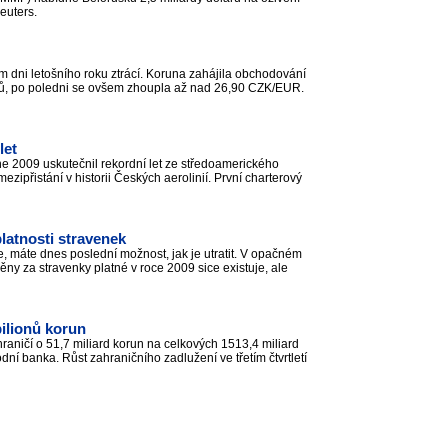
Reuters.
m dni letošního roku ztrácí. Koruna zahájila obchodování
řů, po poledni se ovšem zhoupla až nad 26,90 CZK/EUR.
let
ne 2009 uskutečnil rekordní let ze středoamerického
ezipřistání v historii Českých aerolinií. První charterový
latnosti stravenek
, máte dnes poslední možnost, jak je utratit. V opačném
y za stravenky platné v roce 2009 sice existuje, ale
bilionů korun
ahraničí o 51,7 miliard korun na celkových 1513,4 miliard
í banka. Růst zahraničního zadlužení ve třetím čtvrtletí