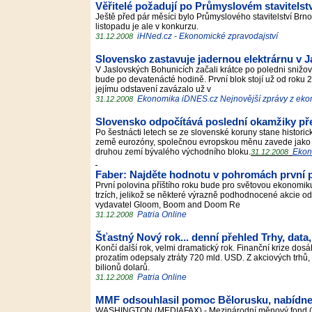
Věřitelé požadují po Průmyslovém stavitelstv
Ještě před pár měsíci bylo Průmyslového stavitelství Brno
listopadu je ale v konkurzu.
iHNed.cz - Ekonomické zpravodajství
31.12.2008
Slovensko zastavuje jadernou elektrárnu v 
V Jaslovských Bohunicích začali krátce po poledni snižo
bude po devatenácté hodině. První blok stojí už od roku 2
jejímu odstavení zavázalo už v
Ekonomika iDNES.cz Nejnovější zprávy z ek
31.12.2008
Slovensko odpočítává poslední okamžiky pře
Po šestnácti letech se ze slovenské koruny stane histor
země eurozóny, společnou evropskou měnu zavede jako še
druhou zemí bývalého východního bloku.
Ekon
31.12.2008
Faber: Najděte hodnotu v pohromách první 
První polovina příštího roku bude pro světovou ekonomik
trzích, jelikož se některé výrazně podhodnocené akcie o
vydavatel Gloom, Boom and Doom Re
Patria Online
31.12.2008
Šťastný Nový rok... denní přehled Trhy, data
Končí další rok, velmi dramatický rok. Finanční krize dos
prozatím odepsaly ztráty 720 mld. USD. Z akciových trhů, k
bilionů dolarů.
Patria Online
31.12.2008
MMF odsouhlasil pomoc Bělorusku, nabídne 
WASHINGTON (MEDIAFAX) - Mezinárodní měnový fond (MM