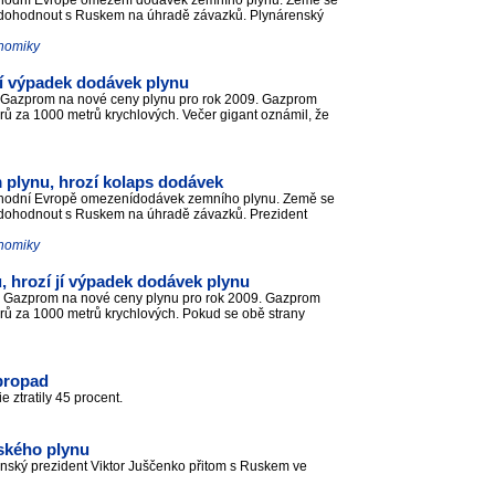
východní Evropě omezení dodávek zemního plynu. Země se
a dohodnout s Ruskem na úhradě závazků. Plynárenský
onomiky
jí výpadek dodávek plynu
uGazprom na nové ceny plynu pro rok 2009. Gazprom
rů za 1000 metrů krychlových. Večer gigant oznámil, že
 plynu, hrozí kolaps dodávek
východní Evropě omezenídodávek zemního plynu. Země se
a dohodnout s Ruskem na úhradě závazků. Prezident
onomiky
, hrozí jí výpadek dodávek plynu
u Gazprom na nové ceny plynu pro rok 2009. Gazprom
arů za 1000 metrů krychlových. Pokud se obě strany
 propad
e ztratily 45 procent.
uského plynu
inský prezident Viktor Juščenko přitom s Ruskem ve