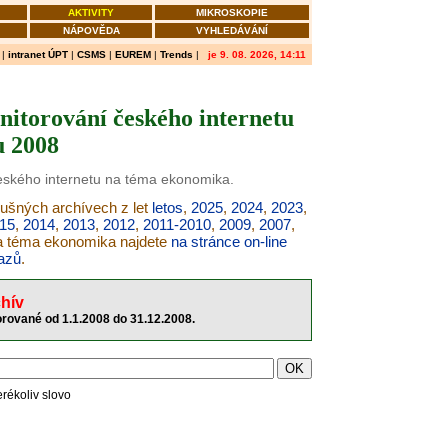
AKTIVITY
MIKROSKOPIE
NÁPOVĚDA
VYHLEDÁVÁNÍ
|
intranet ÚPT
|
CSMS
|
EUREM
|
Trends
|
je 9. 08. 2026, 14:11
itorování českého internetu
u 2008
českého internetu na téma ekonomika.
lušných archívech z let
letos
,
2025
,
2024
,
2023
,
15
,
2014
,
2013
,
2012
,
2011-2010
,
2009
,
2007
,
na téma ekonomika najdete
na stránce on-line
azů
.
hív
rované od 1.1.2008 do 31.12.2008.
erékoliv slovo