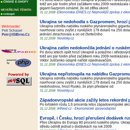
Po dvou letech opět hrozí Ukrajině a potažmo i středo
ČÍNSKÉ E-SHOPY
totiž ani pár hodin před začátkem roku 2009 nedokázal
gigant Gazprom oznámil, že od zítřka ukonč
NEVEŘEJNÁ TÉMATA:
Ekonomika iDNES.cz Nejnovější zprávy z ek
31.12.2008
vstoupit
Ukrajina se nedohodla s Gazpromem, hrozí 
Ukrajina odmítla nabídku ruského plynárenského gigant
Webmaster:
navrhoval cenu zvýšit z nynějších 179 dolarů na 250 dola
Petr Schauer
jednání zkrachovala a on od čtvrtečního
Petr@ISIBrno.Cz
Novinky.cz
31.12.2008
Ukrajina zatím nedokončila jednání o ruském
Po dvou letech opět hrozí Ukrajině a potažmo i středo
totiž ani pár hodin před začátkem roku 2009 nedokázal
Viktor Juščenko údajně nařídil vyjednavačům,
Ekonomika iDNES.cz Nejnovější zprávy z ek
31.12.2008
Ukrajina nepřistoupila na nabídku Gazpromu
Ukrajina odmítla nabídku ruského plynárenského gigant
navrhoval cenu zvýšit z nynějších 179 dolarů na 250 dol
nedohodnou, hrozí Rusko, že plyn přestane od
Novinky.cz
31.12.2008
Západoevropské akcie zažily letos rekordní
Po loňském růstu 1,6 procenta letos západoevropské akci
iHNed.cz - Ekonomické zpravodajství
31.12.2008
Evropě, i Česku, hrozí přerušení dodávek r
Přes Ukrajinu do Evropy 80 procent ruského plynu. Ukraj
středu odmítl jednat o dodávkách na rok 2009.