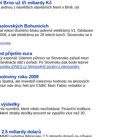
í Brno už tři miliardy Kč
 jednou z největších stavebních firem v Brně, od
Jaslovských Bohunicích
vat výkon druhého bloku jaderné elektrárny V1. Odstaven
006, a tak elektrárna po 28 letech končí. Slovensko se k
onomiky
d přijetím eura
ický exponát. Úderem půlnoci se Slovensko zařadí mezi
stnáctý stát v pořadí. Po Slovinsku pak bude teprve
omika iDNES.cz Nejnovější zprávy z ekonomiky
poloviny roku 2009
u špatná, ale investoři naleznou hodnotu na akciových
drazí ode dna, řekl pro CNBC Marc Faber, redaktor a
, výsledky
áhla rozměrů, které nikdo neočekával. Finanční instituce
teré ztratily desítky procent se vypařilo více než 30
2,5 miliardy dolarů
F) nabídne Bělorusku 2,5 miliardy dolarů na oživení