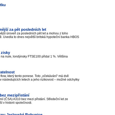
ětku
ější za pět posledních let
ější úroveň za posledních pět let a mohou z toho
ivotě. Uvedla to dnes největší britská hypoteční banka HBOS
 zisky
 na nule, londýnsky FTSE100 přidal 1 %. Většina
atelnost
low, který tento ponese. Toto „očekávání“ má dvě
v následujících letech a jeho rizikovost – možné odchylky
 bez mezipřistání
inií (ČSA) A310 bez mezi přistání. Středeční let ze
í v historii společnosti.
rárnu Jaslovské Bohunice