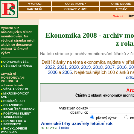
VÝCHOZÍ
CO JE NOVÉ?
O MÉ OSOBĚ
PARTNEŘI
ODKAZY V ÚPT
ARCHÍV
Ostatní:
ÚPT
Vyberte si z
následujících témat
Ekonomika 2008 - archív mon
monitorování. Na
výchozí stránku mých
z rok
aktivit se dostanete
volbou 'O úroveň
výše':
Na této stránce je archív monitorování článků z 
Další články na téma ekonomika najdete v přís
O ÚROVEŇ VÝŠE
VÝCHOZÍ STRÁNKA
2022
,
2021
,
2020
,
2019
,
2018
,
2017
,
2016
,
20
2006
a
2005
. Nejaktuálnějších 100 článků 
AKTUÁLNÍ
odk
MONITOROVÁNÍ
INTERNETU
odborná témata:
VĚDA A VÝZKUM
Arc
MIKROSKOPICKÝ
Články z oblasti ekonomiky monito
SVĚT
POČÍTAČE A IT
OS ANDROID
Vybrat jen odkazy
PROHLÍŽEČ FIREFOX
obsahující:
POŠTOVNÍ KLIENT
THUNDERBIRD
přesný výraz
kt
OPENOFFICE A
Americké trhy uzavřely letošní rok
LIBREOFFICE
I-point
31.12.2008
ENCYKLOPEDIE
WIKIPEDIA