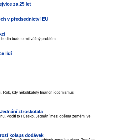
jvíce za 25 let
ěch v předsednictví EU
kci
r hodin budete mít vážný problém.
e lidí
..
zí. Rok, kdy několikaletý finanční optimismus
Jednání ztroskotala
nu. Pocítí to i Česko. Jednání mezi oběma zeměmi ve
rozí kolaps dodávek