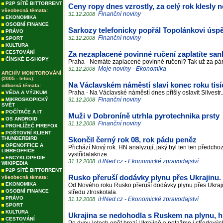
P2P SÍTĚ BITTORRENT
Ceny ropy dnes vzrostly, za celý rok klesly ne
všeobecná témata:
Finanční noviny
31.12.2008
EKONOMIKA
OSOBNÍ FINANCE
Sarkozy telefonicky popřál Topolánkovi úsp
PRÁVO
Finanční noviny
31.12.2008
SPORT
KULTURA
CESTOVÁNÍ
Za nezaplacené povinné ručení zaplatíte san
ČÍNSKÉ E-SHOPY
Praha - Nemáte zaplacené povinné ručení? Tak už za pá
Moje noviny - Ekonomika
31.12.2008
ARCHÍV MONITOROVÁNÍ
(2005 - letos):
Na Václavském náměstí slaví konec roku tisíc
odborná témata:
Praha - Na Václavské náměstí dnes přišly oslavit Silvestr.
VĚDA A VÝZKUM
Finanční noviny
MIKROSKOPICKÝ
31.12.2008
SVĚT
POČÍTAČE A IT
Muži v Dobroníně utrhla pyrotechnika prsty
OS ANDROID
Finanční noviny
31.12.2008
PROHLÍŽEČ FIREFOX
POŠTOVNÍ KLIENT
THUNDERBIRD
Skončil černý rok 08, rok pádu peněz
OPENOFFICE A
Přichází Nový rok. HN analyzují, jaký byl ten ten předcho
LIBREOFFICE
vystřídalakrize.
ENCYKLOPEDIE
iHNed.cz - Ekonomické zpravodajství
31.12.2008
WIKIPEDIA
P2P SÍTĚ BITTORRENT
Rusko přeruší dodávky plynu přes Ukrajinu. 
všeobecná témata:
EKONOMIKA
Od Nového roku Rusko přeruší dodávky plynu přes Ukraji
OSOBNÍ FINANCE
středu ztroskotala.
PRÁVO
iHNed.cz - Ekonomické zpravodajství
31.12.2008
SPORT
KULTURA
Ukrajina se nedohodla s Ruskem na plynu, h
CESTOVÁNÍ