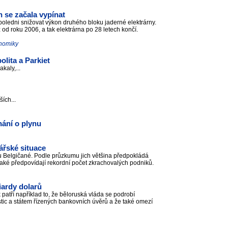
 se začala vypínat
poledni snižovat výkon druhého bloku jaderné elektrárny.
od roku 2006, a tak elektrárna po 28 letech končí.
onomiky
lita a Parkiet
kaly,...
ších...
ání o plynu
ářské situace
ku Belgičané. Podle průzkumu jich většina předpokládá
aké předpovídají rekordní počet zkrachovalých podniků.
iardy dolarů
tří například to, že běloruská vláda se podrobí
ic a státem řízených bankovních úvěrů a že také omezí