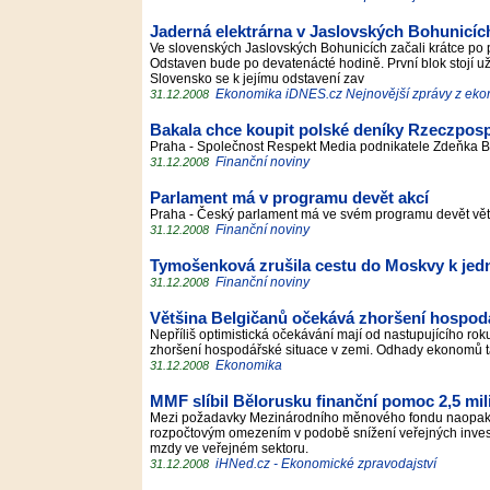
Jaderná elektrárna v Jaslovských Bohunicích
Ve slovenských Jaslovských Bohunicích začali krátce po 
Odstaven bude po devatenácté hodině. První blok stojí už 
Slovensko se k jejímu odstavení zav
Ekonomika iDNES.cz Nejnovější zprávy z ek
31.12.2008
Bakala chce koupit polské deníky Rzeczpospo
Praha - Společnost Respekt Media podnikatele Zdeňka Ba
Finanční noviny
31.12.2008
Parlament má v programu devět akcí
Praha - Český parlament má ve svém programu devět vět
Finanční noviny
31.12.2008
Tymošenková zrušila cestu do Moskvy k jedn
Finanční noviny
31.12.2008
Většina Belgičanů očekává zhoršení hospod
Nepříliš optimistická očekávání mají od nastupujícího ro
zhoršení hospodářské situace v zemi. Odhady ekonomů t
Ekonomika
31.12.2008
MMF slíbil Bělorusku finanční pomoc 2,5 mil
Mezi požadavky Mezinárodního měnového fondu naopak pa
rozpočtovým omezením v podobě snížení veřejných invest
mzdy ve veřejném sektoru.
iHNed.cz - Ekonomické zpravodajství
31.12.2008