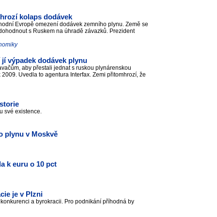
, hrozí kolaps dodávek
východní Evropě omezení dodávek zemního plynu. Země se
a dohodnout s Ruskem na úhradě závazků. Prezident
onomiky
 jí výpadek dodávek plynu
avačům, aby přestali jednat s ruskou plynárenskou
009. Uvedla to agentura Interfax. Zemi přitomhrozí, že
storie
bu své existence.
 o plynu v Moskvě
la k euru o 10 pct
.
ie je v Plzni
í konkurenci a byrokracii. Pro podnikání příhodná by