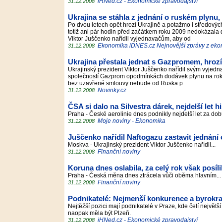
iHNed.cz - Ekonomické zpravodajství
31.12.2008
Ukrajina se stáhla z jednání o ruském plynu
Po dvou letech opět hrozí Ukrajině a potažmo i středo
totiž ani pár hodin před začátkem roku 2009 nedokázal
Viktor Juščenko nařídil vyjednavačům, aby od
Ekonomika iDNES.cz Nejnovější zprávy z ek
31.12.2008
Ukrajina přestala jednat s Gazpromem, hrozí
Ukrajinský prezident Viktor Juščenko nařídil svým vyjedn
společností Gazprom opodmínkách dodávek plynu na rok 2
bez uzavřené smlouvy nebude od Ruska p
Novinky.cz
31.12.2008
ČSA si dalo na Silvestra dárek, nejdelší let hi
Praha - České aerolinie dnes podnikly nejdelší let za do
Moje noviny - Ekonomika
31.12.2008
Juščenko nařídil Naftogazu zastavit jednání
Moskva - Ukrajinský prezident Viktor Juščenko nařídil...
Finanční noviny
31.12.2008
Koruna dnes oslabila, za celý rok však posíli
Praha - Česká měna dnes ztrácela vůči oběma hlavním..
Finanční noviny
31.12.2008
Podnikatelé: Nejmenší konkurence a byrokrac
Nejtěžší pozici mají podnikatelé v Praze, kde čelí největš
naopak měla být Plzeň.
iHNed.cz - Ekonomické zpravodajství
31.12.2008