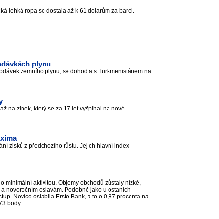
cká lehká ropa se dostala až k 61 dolarům za barel.
odávkách plynu
 dodávek zemního plynu, se dohodla s Turkmenistánem na
y
ž na zinek, který se za 17 let vyšplhal na nové
axima
ní zisků z předchozího růstu. Jejich hlavní index
 minimální aktivitou. Objemy obchodů zůstaly nízké,
né a novoročním oslavám. Podobně jako u ostaních
tup. Nevíce oslabila Erste Bank, a to o 0,87 procenta na
473 body.