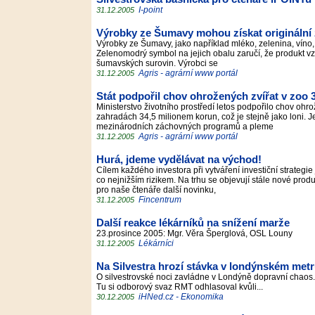
I-point
31.12.2005
Výrobky ze Šumavy mohou získat originální
Výrobky ze Šumavy, jako například mléko, zelenina, víno, 
Zelenomodrý symbol na jejich obalu zaručí, že produkt 
šumavských surovin. Výrobci se
Agris - agrární www portál
31.12.2005
Stát podpořil chov ohrožených zvířat v zoo 
Ministerstvo životního prostředí letos podpořilo chov oh
zahradách 34,5 milionem korun, což je stejně jako loni.
mezinárodních záchovných programů a pleme
Agris - agrární www portál
31.12.2005
Hurá, jdeme vydělávat na východ!
Cílem každého investora při vytváření investiční strate
co nejnižším rizikem. Na trhu se objevují stále nové pro
pro naše čtenáře další novinku,
Fincentrum
31.12.2005
Další reakce lékárníků na snížení marže
23.prosince 2005: Mgr. Věra Šperglová, OSL Louny
Lékárníci
31.12.2005
Na Silvestra hrozí stávka v londýnském met
O silvestrovské noci zavládne v Londýně dopravní chaos
Tu si odborový svaz RMT odhlasoval kvůli...
iHNed.cz - Ekonomika
30.12.2005