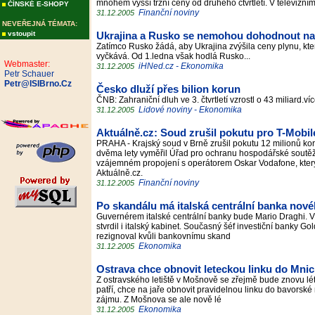
mnohem vyšší tržní ceny od druhého čtvrtletí. V televizní
ČÍNSKÉ E-SHOPY
Finanční noviny
31.12.2005
NEVEŘEJNÁ TÉMATA:
vstoupit
Ukrajina a Rusko se nemohou dohodnout na
Zatímco Rusko žádá, aby Ukrajina zvýšila ceny plynu, kter
vyčkává. Od 1.ledna však hodlá Rusko...
Webmaster:
iHNed.cz - Ekonomika
31.12.2005
Petr Schauer
Petr@ISIBrno.Cz
Česko dluží přes bilion korun
ČNB: Zahraniční dluh ve 3. čtvrtletí vzrostl o 43 miliard.ví
Lidové noviny - Ekonomika
31.12.2005
Aktuálně.cz: Soud zrušil pokutu pro T-Mobil
PRAHA - Krajský soud v Brně zrušil pokutu 12 milionů ko
dvěma lety vyměřil Úřad pro ochranu hospodářské soutě
vzájemném propojení s operátorem Oskar Vodafone, který
Aktuálně.cz.
Finanční noviny
31.12.2005
Po skandálu má italská centrální banka nové
Guvernérem italské centrální banky bude Mario Draghi. Vy
stvrdil i italský kabinet. Současný šéf investiční banky 
rezignoval kvůli bankovnímu skand
Ekonomika
31.12.2005
Ostrava chce obnovit leteckou linku do Mni
Z ostravského letiště v Mošnově se zřejmě bude znovu lét
patří, chce na jaře obnovit pravidelnou linku do bavorské m
zájmu. Z Mošnova se ale nově lé
Ekonomika
31.12.2005