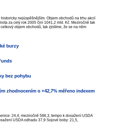
y historicky nejúspěšnějším. Objem obchodů na trhu akcií
ta za celý rok 2005 činí 1041,2 mld. Kč. Meziročně tak
celkový objem obchodů, tak zjistíme, že se na něm
ské burzy
Funds
cky bez pohybu
kným zhodnocením o +42,7% měřeno indexem
Pšenice: 24,4, meziročně 586,3, tempo k dosažení USDA
dosažení USDA odhadu 37,9 Sojové boby: 21,5,