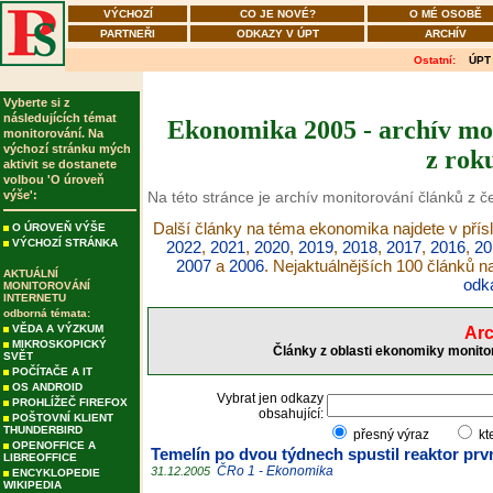
VÝCHOZÍ
CO JE NOVÉ?
O MÉ OSOBĚ
PARTNEŘI
ODKAZY V ÚPT
ARCHÍV
Ostatní:
ÚPT
Vyberte si z
následujících témat
Ekonomika 2005 - archív mon
monitorování. Na
výchozí stránku mých
z rok
aktivit se dostanete
volbou 'O úroveň
výše':
Na této stránce je archív monitorování článků z 
Další články na téma ekonomika najdete v přís
O ÚROVEŇ VÝŠE
VÝCHOZÍ STRÁNKA
2022
,
2021
,
2020
,
2019
,
2018
,
2017
,
2016
,
20
2007
a
2006
. Nejaktuálnějších 100 článků 
AKTUÁLNÍ
odk
MONITOROVÁNÍ
INTERNETU
odborná témata:
VĚDA A VÝZKUM
Arc
MIKROSKOPICKÝ
Články z oblasti ekonomiky monito
SVĚT
POČÍTAČE A IT
OS ANDROID
Vybrat jen odkazy
PROHLÍŽEČ FIREFOX
obsahující:
POŠTOVNÍ KLIENT
THUNDERBIRD
přesný výraz
kt
OPENOFFICE A
Temelín po dvou týdnech spustil reaktor prv
LIBREOFFICE
ČRo 1 - Ekonomika
31.12.2005
ENCYKLOPEDIE
WIKIPEDIA