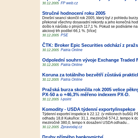
FP web.cz
30.12.2005
Stručné hodnocení roku 2005
Dnešní seancí skončil rok 2005, který byl z pohledu burz
překonal všechny dosavadní rekordy a jeho konečná hodno
došlo k nárůstu o plných 117,1 %. Pokud se podíváme na 
akciový trh podílel 66,1 %. [Více]
PSE
30.12.2005
ČTK: Broker Epic Securities odchází z praž
Patria Online
30.12.2005
Odpolední souhrn vývoje Exchange Traded 
Patria Online
30.12.2005
Koruna za totálního bezvětří zůstává prakti
Patria Online
30.12.2005
Pražská burza skončila rok 2005 velice pě
PX-50 a o +46,3% měřeno indexem PX-D.
I-point
30.12.2005
Komodity - USDA týdenní exporty/inspekce
Týdenní exportní inspekce k 22.12. (v milionech bušlů) 
odhadu 18,8 Kukuřice: 31,1, meziročně 574,2, tempo k 
meziročně 380,0, tempo k dosažení USDA odhadu...
Zpravodaj.cz
30.12.2005
Druhy přímého bankovnictví