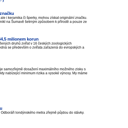
 značku
ale i keramika či šperky, mohou získat originální značku.
vznikl na Šumavě šetrným způsobem k přírodě a pouze ze
34,5 milionem korun
rožených druhů zvířat v 16 českých zoologických
 Jedná se především o zvířata zařazená do evropských a
gie je samozřejmě dosažení maximálního možného zisku s
dukty nabízející minimum rizika a vysoké výnosy. My máme
ru
. Odboráři londýnského metra zřejmě půjdou do stávky.