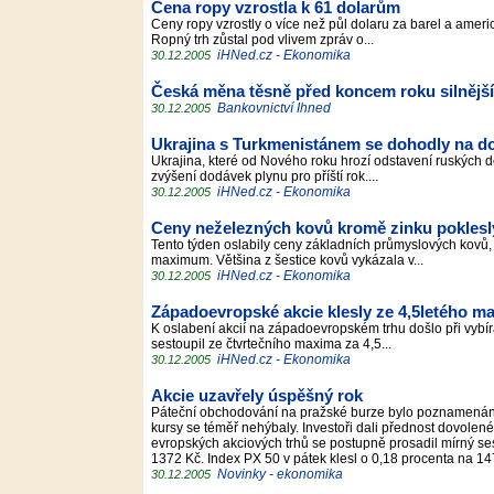
Cena ropy vzrostla k 61 dolarům
Ceny ropy vzrostly o více než půl dolaru za barel a ameri
Ropný trh zůstal pod vlivem zpráv o...
iHNed.cz - Ekonomika
30.12.2005
Česká měna těsně před koncem roku silnější
Bankovnictví Ihned
30.12.2005
Ukrajina s Turkmenistánem se dohodly na d
Ukrajina, které od Nového roku hrozí odstavení ruských
zvýšení dodávek plynu pro příští rok....
iHNed.cz - Ekonomika
30.12.2005
Ceny neželezných kovů kromě zinku poklesl
Tento týden oslabily ceny základních průmyslových kovů, a
maximum. Většina z šestice kovů vykázala v...
iHNed.cz - Ekonomika
30.12.2005
Západoevropské akcie klesly ze 4,5letého m
K oslabení akcií na západoevropském trhu došlo při vybírá
sestoupil ze čtvrtečního maxima za 4,5...
iHNed.cz - Ekonomika
30.12.2005
Akcie uzavřely úspěšný rok
Páteční obchodování na pražské burze bylo poznamenáno
kursy se téměř nehýbaly. Investoři dali přednost dovole
evropských akciových trhů se postupně prosadil mírný ses
1372 Kč. Index PX 50 v pátek klesl o 0,18 procenta na 1
Novinky - ekonomika
30.12.2005