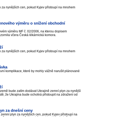
yn za nynějších cen, pokud Kyjev přistoupí na mnohem
enového výměru o snížení obchodní
enovém výměru MF č. 02/2006, na kterou dopisem
ozornila včera Česká lékárnická komora.
ží
yn za nynějších cen, pokud Kyjev přistoupí na mnohem
ávka
vní komplikace, které by mohly vážně narušit plánované
ží
o země bude zatím dodávat Ukrajině zemní plyn za nynější
padě, že Ukrajina bude ochotná přistoupit na zdražení od
lyn za dnešní ceny
 zemní plyn za nynějších cen, pokud Kyjev přistoupí na