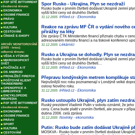
P2P SÍTĚ BITTORRENT
Spor Rusko - Ukrajina. Plyn se nezdraží
všeobecná témata:
Rusko bude v prvním čtvrtletí dodávat Ukrajině zemní pl
EKONOMIKA
vyšší tržní ceny od druhého čtvrtletí.
OSOBNÍ FINANCE
iHNed.cz - Ekonomika
31.12.2005
PRÁVO
SPORT
Reakce na zprávu MF ČR o vydání nového c
KULTURA
přirážky na léky
CESTOVÁNÍ
ČÍNSKÉ E-SHOPY
Dle zprávy ČTK Ministerstvo financí přiznalo chybu v c
adresovaném ministru financí a na tiskové konferenci up
ARCHÍV MONITOROVÁNÍ
Lékárníci
31.12.2005
(2005 - letos):
odborná témata:
Rusko a Ukrajina se dohodly. Plyn se nezdra
VĚDA A VÝZKUM
Rusko bude v prvním čtvrtletí dodávat Ukrajině zemní pl
MIKROSKOPICKÝ
vyšší tržní ceny od druhého čtvrtletí....
SVĚT
iHNed.cz - Ekonomika
31.12.2005
POČÍTAČE A IT
OS ANDROID
PROHLÍŽEČ FIREFOX
Přepravu londýnským metrem komplikuje st
POŠTOVNÍ KLIENT
Nejrušnější noc roku poznamenají v Londýně velké dopra
THUNDERBIRD
oslovy Nového roku.
OPENOFFICE A
iHNed.cz - Ekonomika
31.12.2005
LIBREOFFICE
ENCYKLOPEDIE
WIKIPEDIA
Rusko ustoupilo Ukrajině, plyn zatím nezdra
P2P SÍTĚ BITTORRENT
Ruský prezident Vladimír Putin v sobotu oznámil, že jeh
všeobecná témata:
ceny. Cena bude platit v prvním čtvrtletí, ale pouze v pří
EKONOMIKA
dubna 2006. celá zpráva
OSOBNÍ FINANCE
Novinky - ekonomika
31.12.2005
PRÁVO
SPORT
Putin: Rusko bude zatím dodávat Ukrajině p
KULTURA
MOSKVA - Rusko bude v prvním čtvrtletí dodávat Ukrajině
CESTOVÁNÍ