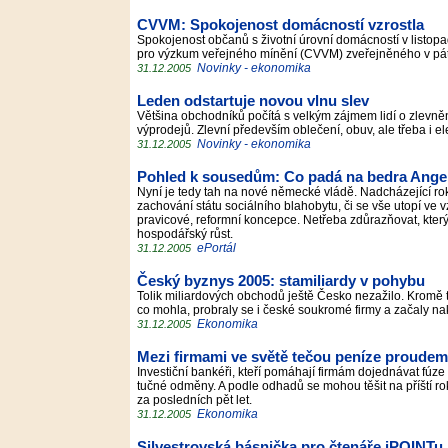
CVVM: Spokojenost domácností vzrostla
Spokojenost občanů s životní úrovní domácností v listopad
pro výzkum veřejného mínění (CVVM) zveřejněného v pát
Novinky - ekonomika
31.12.2005
Leden odstartuje novou vlnu slev
Většina obchodníků počítá s velkým zájmem lidí o zlevněn
výprodejů. Zlevní především oblečení, obuv, ale třeba i e
Novinky - ekonomika
31.12.2005
Pohled k sousedům: Co padá na bedra Ange
Nyní je tedy tah na nové německé vládě. Nadcházející rok u
zachování státu sociálního blahobytu, či se vše utopí v
pravicové, reformní koncepce. Netřeba zdůrazňovat, kter
hospodářský růst.
ePortál
31.12.2005
Český byznys 2005: stamiliardy v pohybu
Tolik miliardových obchodů ještě Česko nezažilo. Kromě t
co mohla, probraly se i české soukromé firmy a začaly na
Ekonomika
31.12.2005
Mezi firmami ve světě tečou peníze proudem
Investiční bankéři, kteří pomáhají firmám dojednávat fúze
tučné odměny. A podle odhadů se mohou těšit na příští ro
za posledních pět let.
Ekonomika
31.12.2005
Silvestrovská básnička pro čtenáře iPOINTu :