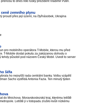
m přenosu to dnes řekl ruský prezident Vladimir Putin.
 ceně zemního plynu
ý proudí přes její území, na čtyřnásobek, Ukrajina
ce
e
run pro mobilního operátora T-Mobile, kterou mu před
že. T-Mobile dostal pokutu za zakázanou dohodu o
 tehdy působil pod názvem Český Mobil. Uvedl to server
ho šéfa
brala ho nejvyšší rada centrální banky. Volbu vzápětí
Goldman Sachs vystřídá Antonia Fazia. Ten minulý týden
chova
at do Mnichova. Moravskoslezský kraj, kterému letiště
etropole. Letiště ji v listopadu zrušilo kvůli nízkému