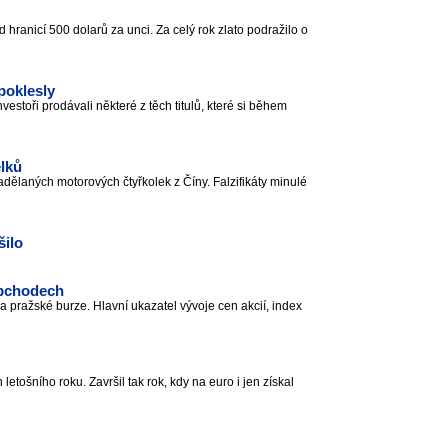
hranicí 500 dolarů za unci. Za celý rok zlato podražilo o
poklesly
estoři prodávali některé z těch titulů, které si během
ělků
ělaných motorových čtyřkolek z Číny. Falzifikáty minulé
šilo
obchodech
 pražské burze. Hlavní ukazatel vývoje cen akcií, index
tošního roku. Završil tak rok, kdy na euro i jen získal