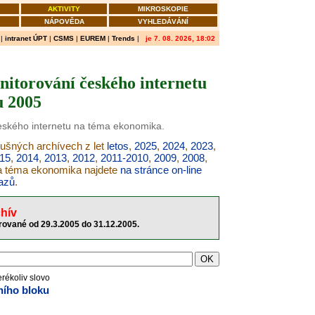
AKTIVITY
MIKROSKOPIE
NÁPOVĚDA
VYHLEDÁVÁNÍ
|
intranet ÚPT
|
CSMS
|
EUREM
|
Trends
|
je 7. 08. 2026, 18:02
itorování českého internetu
u 2005
českého internetu na téma ekonomika.
lušných archívech z let
letos
,
2025
,
2024
,
2023
,
15
,
2014
,
2013
,
2012
,
2011-2010
,
2009
,
2008
,
na téma ekonomika najdete
na stránce on-line
azů
.
hív
rované od 29.3.2005 do 31.12.2005.
erékoliv slovo
ního bloku