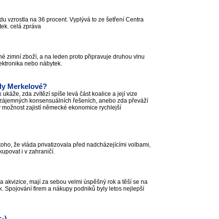
u vzrostla na 36 procent. Vyplývá to ze šetření Centra
ek. celá zpráva
é zimní zboží, a na leden proto připravuje druhou vlnu
lektronika nebo nábytek.
ly Merkelové?
káže, zda zvítězí spíše levá část koalice a její vize
e vzájemných konsensuálních řešeních, anebo zda převáží
ý možnost zajistí německé ekonomice rychlejší
oho, že vláda privatizovala před nadcházejícími volbami,
kupovat i v zahraničí.
 a akvizice, mají za sebou velmi úspěšný rok a těší se na
k. Spojování firem a nákupy podniků byly letos nejlepší
-)