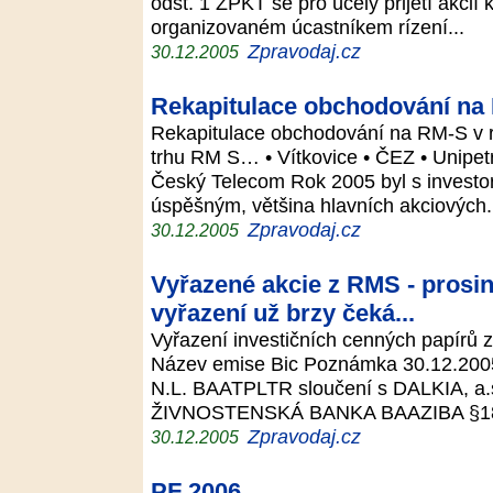
odst. 1 ZPKT se pro úcely prijetí akci
organizovaném úcastníkem rízení...
Zpravodaj.cz
30.12.2005
Rekapitulace obchodování na
Rekapitulace obchodování na RM-S v r
trhu RM S… • Vítkovice • ČEZ • Unipet
Český Telecom Rok 2005 byl s investo
úspěšným, většina hlavních akciových.
Zpravodaj.cz
30.12.2005
Vyřazené akcie z RMS - prosin
vyřazení už brzy čeká...
Vyřazení investičních cenných papírů 
Název emise Bic Poznámka 30.12.2
N.L. BAATPLTR sloučení s DALKIA, a
ŽIVNOSTENSKÁ BANKA BAAZIBA §183
Zpravodaj.cz
30.12.2005
PF 2006