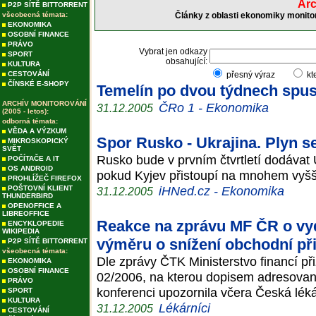
Arc
P2P SÍTĚ BITTORRENT
všeobecná témata:
Články z oblasti ekonomiky monito
EKONOMIKA
OSOBNÍ FINANCE
PRÁVO
Vybrat jen odkazy
SPORT
obsahující:
KULTURA
CESTOVÁNÍ
přesný výraz
kt
ČÍNSKÉ E-SHOPY
Temelín po dvou týdnech spust
ARCHÍV MONITOROVÁNÍ
ČRo 1 - Ekonomika
31.12.2005
(2005 - letos):
odborná témata:
VĚDA A VÝZKUM
Spor Rusko - Ukrajina. Plyn s
MIKROSKOPICKÝ
SVĚT
Rusko bude v prvním čtvrtletí dodávat 
POČÍTAČE A IT
OS ANDROID
pokud Kyjev přistoupí na mnohem vyšší 
PROHLÍŽEČ FIREFOX
iHNed.cz - Ekonomika
POŠTOVNÍ KLIENT
31.12.2005
THUNDERBIRD
OPENOFFICE A
LIBREOFFICE
Reakce na zprávu MF ČR o vy
ENCYKLOPEDIE
WIKIPEDIA
výměru o snížení obchodní při
P2P SÍTĚ BITTORRENT
všeobecná témata:
Dle zprávy ČTK Ministerstvo financí p
EKONOMIKA
OSOBNÍ FINANCE
02/2006, na kterou dopisem adresované
PRÁVO
konferenci upozornila včera Česká lék
SPORT
KULTURA
Lékárníci
31.12.2005
CESTOVÁNÍ