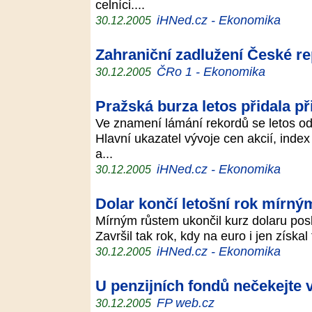
celníci....
iHNed.cz - Ekonomika
30.12.2005
Zahraniční zadlužení České re
ČRo 1 - Ekonomika
30.12.2005
Pražská burza letos přidala p
Ve znamení lámání rekordů se letos od
Hlavní ukazatel vývoje cen akcií, ind
a...
iHNed.cz - Ekonomika
30.12.2005
Dolar končí letošní rok mírn
Mírným růstem ukončil kurz dolaru pos
Završil tak rok, kdy na euro i jen získal
iHNed.cz - Ekonomika
30.12.2005
U penzijních fondů nečekejte
FP web.cz
30.12.2005