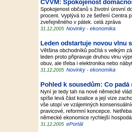
CVVM: Spokojenost domácnost
Spokojenost občanů s životní úrovní do
procent. Vyplývá to ze šetření Centra
zveřejněného v pátek. celá zpráva
Novinky - ekonomika
31.12.2005
Leden odstartuje novou vlnu s
Většina obchodníků počítá s velkým zá
leden proto připravuje druhou vlnu výp
obuv, ale třeba i elektronika nebo náby
Novinky - ekonomika
31.12.2005
Pohled k sousedům: Co padá 
Nyní je tedy tah na nové německé vládě
spíše levá část koalice a její vize zach
vše utopí ve vzájemných konsensuální
pravicové, reformní koncepce. Netřeba 
německé ekonomice rychlejší hospodář
ePortál
31.12.2005