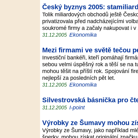
Český byznys 2005: stamiliar
Tolik miliardových obchodů ještě Česk
privatizovala před nadcházejícími volb
soukromé firmy a začaly nakupovat i v
Ekonomika
31.12.2005
Mezi firmami ve světě tečou 
Investiční bankéři, kteří pomáhají firm
sebou velmi úspěšný rok a těší se na 
mohou těšit na příští rok. Spojování fi
nejlepší za posledních pět let.
Ekonomika
31.12.2005
Silvestrovská básnička pro čt
I-point
31.12.2005
Výrobky ze Šumavy mohou získ
Výrobky ze Šumavy, jako například mlék
šperky, mohou získat originální značk