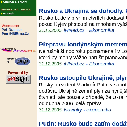
ČÍNSKÉ E-SHOPY
Rusko a Ukrajina se dohodly. 
NEVEŘEJNÁ TÉMATA:
vstoupit
Rusko bude v prvním čtvrtletí dodávat 
pokud Kyjev přistoupí na mnohem vyšší 
Webmaster:
iHNed.cz - Ekonomika
Petr Schauer
31.12.2005
Petr@ISIBrno.Cz
Přepravu londýnským metrem 
Nejrušnější noc roku poznamenají v L
které by mohly vážně narušit plánova
iHNed.cz - Ekonomika
31.12.2005
Rusko ustoupilo Ukrajině, ply
Ruský prezident Vladimír Putin v sobo
dodávat Ukrajině zemní plyn za nynější
čtvrtletí, ale pouze v případě, že Ukra
od dubna 2006. celá zpráva
Novinky - ekonomika
31.12.2005
Putin: Rusko bude zatím dodáv