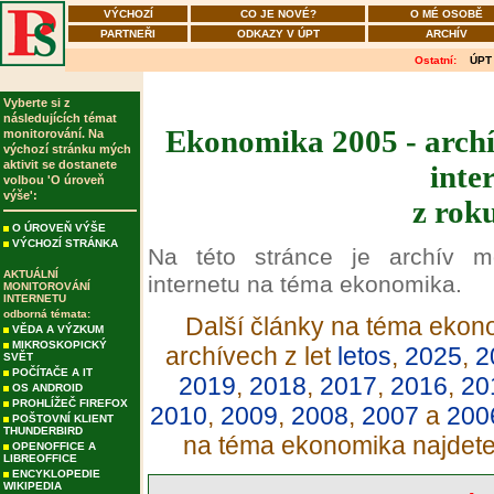
VÝCHOZÍ
CO JE NOVÉ?
O MÉ OSOBĚ
PARTNEŘI
ODKAZY V ÚPT
ARCHÍV
Ostatní:
ÚPT
Vyberte si z
následujících témat
Ekonomika 2005 - archí
monitorování. Na
výchozí stránku mých
aktivit se dostanete
inte
volbou 'O úroveň
výše':
z rok
O ÚROVEŇ VÝŠE
VÝCHOZÍ STRÁNKA
Na této stránce je archív m
AKTUÁLNÍ
internetu na téma ekonomika.
MONITOROVÁNÍ
INTERNETU
odborná témata:
Další články na téma ekono
VĚDA A VÝZKUM
MIKROSKOPICKÝ
archívech z let
letos
,
2025
,
2
SVĚT
POČÍTAČE A IT
2019
,
2018
,
2017
,
2016
,
20
OS ANDROID
PROHLÍŽEČ FIREFOX
2010
,
2009
,
2008
,
2007
a
200
POŠTOVNÍ KLIENT
THUNDERBIRD
na téma ekonomika najdet
OPENOFFICE A
LIBREOFFICE
ENCYKLOPEDIE
WIKIPEDIA