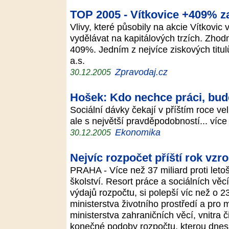
TOP 2005 - Vítkovice +409% za
Vlivy, které působily na akcie Vítkovic
vydělávat na kapitálových trzích. Zhodn
409%. Jedním z nejvíce ziskových titulů
a.s.
Zpravodaj.cz
30.12.2005
Hošek: Kdo nechce práci, bude
Sociální dávky čekají v příštím roce v
ale s největší pravděpodobností... víc
Ekonomika
30.12.2005
Nejvíc rozpočet příští rok vzro
PRAHA - Více než 37 miliard proti leto
školství. Resort práce a sociálních věc
výdajů rozpočtu, si polepší víc než o 
ministerstva životního prostředí a pro 
ministerstva zahraničních věcí, vnitra č
konečné podoby rozpočtu, kterou dnes 