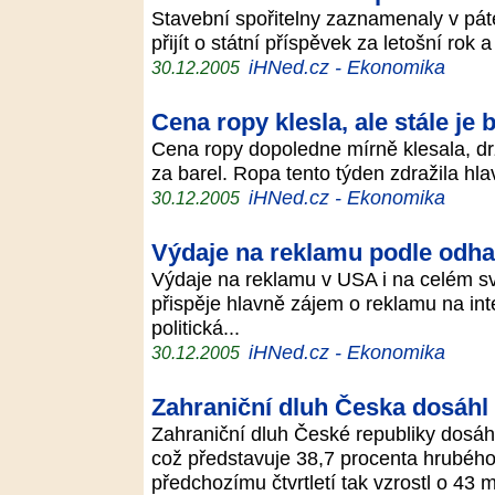
Stavební spořitelny zaznamenaly v pátek
přijít o státní příspěvek za letošní rok a
iHNed.cz - Ekonomika
30.12.2005
Cena ropy klesla, ale stále je 
Cena ropy dopoledne mírně klesala, drží
za barel. Ropa tento týden zdražila hl
iHNed.cz - Ekonomika
30.12.2005
Výdaje na reklamu podle odh
Výdaje na reklamu v USA i na celém svě
přispěje hlavně zájem o reklamu na inte
politická...
iHNed.cz - Ekonomika
30.12.2005
Zahraniční dluh Česka dosáhl 
Zahraniční dluh České republiky dosáhl v
což představuje 38,7 procenta hrubéh
předchozímu čtvrtletí tak vzrostl o 43 