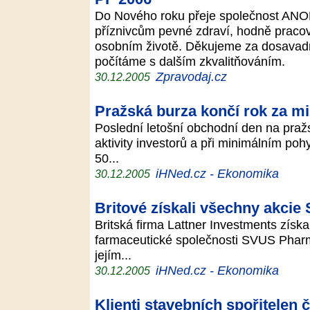
Do Nového roku přeje společnost AN
příznivcům pevné zdraví, hodně praco
osobním životě. Děkujeme za dosavadní
počítáme s dalším zkvalitňováním.
Zpravodaj.cz
30.12.2005
Pražská burza končí rok za m
Poslední letošní obchodní den na praž
aktivity investorů a při minimálním poh
50...
iHNed.cz - Ekonomika
30.12.2005
Britové získali všechny akci
Britská firma Lattner Investments získ
farmaceutické společnosti SVUS Pharm
jejím...
iHNed.cz - Ekonomika
30.12.2005
Klienti stavebních spořitelen č