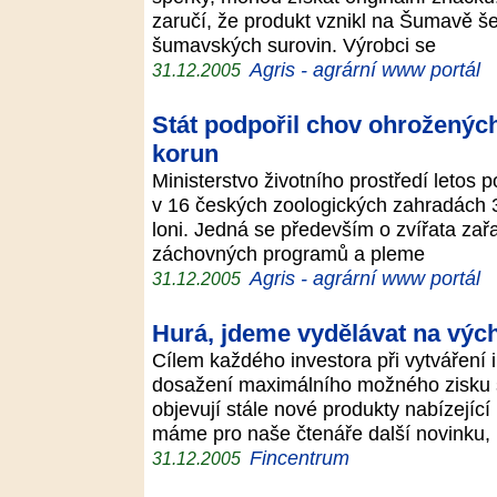
zaručí, že produkt vznikl na Šumavě 
šumavských surovin. Výrobci se
Agris - agrární www portál
31.12.2005
Stát podpořil chov ohrožených
korun
Ministerstvo životního prostředí letos 
v 16 českých zoologických zahradách 3
loni. Jedná se především o zvířata za
záchovných programů a pleme
Agris - agrární www portál
31.12.2005
Hurá, jdeme vydělávat na výc
Cílem každého investora při vytváření 
dosažení maximálního možného zisku s 
objevují stále nové produkty nabízejíc
máme pro naše čtenáře další novinku,
Fincentrum
31.12.2005