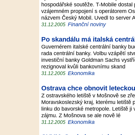
hospodářské soutěže. T-Mobile dostal
vzájemném propojení s operátorem Osk
názvem Český Mobil. Uvedl to server 
Finanční noviny
31.12.2005
Po skandálu má italská centrá
Guvernérem italské centrální banky bu
rada centrální banky. Volbu vzápětí stvr
investiční banky Goldman Sachs vystří
rezignoval kvůli bankovnímu skand
Ekonomika
31.12.2005
Ostrava chce obnovit letecko
Z ostravského letiště v Mošnově se zř
Moravskoslezský kraj, kterému letiště p
linku do bavorské metropole. Letiště ji 
zájmu. Z Mošnova se ale nově lé
Ekonomika
31.12.2005