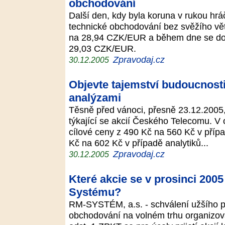
obchodování
Další den, kdy byla koruna v rukou hráč
technické obchodování bez svěžího vět
na 28,94 CZK/EUR a během dne se do
29,03 CZK/EUR.
Zpravodaj.cz
30.12.2005
Objevte tajemství budoucnost
analýzami
Těsně před vánoci, přesně 23.12.2005,
týkající se akcií Českého Telecomu. V
cílové ceny z 490 Kč na 560 Kč v přípa
Kč na 602 Kč v případě analytiků...
Zpravodaj.cz
30.12.2005
Které akcie se v prosinci 2005
Systému?
RM-SYSTÉM, a.s. - schválení užšího pro
obchodování na volném trhu organizov