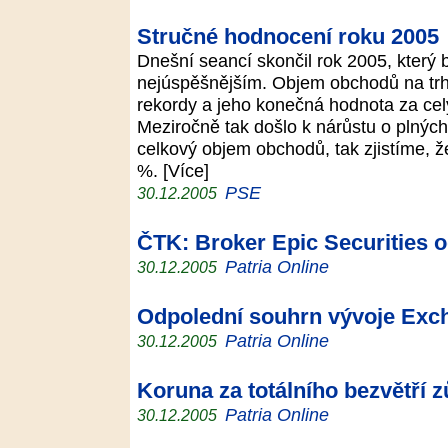
Stručné hodnocení roku 2005
Dnešní seancí skončil rok 2005, který b
nejúspěšnějším. Objem obchodů na trh
rekordy a jeho konečná hodnota za celý
Meziročně tak došlo k nárůstu o plný
celkový objem obchodů, tak zjistíme, ž
%. [Více]
PSE
30.12.2005
ČTK: Broker Epic Securities o
Patria Online
30.12.2005
Odpolední souhrn vývoje Exc
Patria Online
30.12.2005
Koruna za totálního bezvětří 
Patria Online
30.12.2005