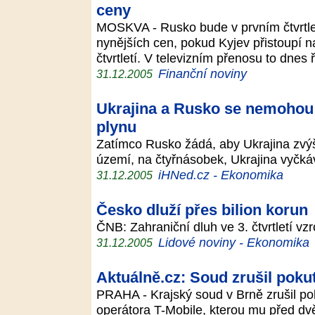
ceny
MOSKVA - Rusko bude v prvním čtvrtle
nynějších cen, pokud Kyjev přistoupí 
čtvrtletí. V televizním přenosu to dnes 
Finanční noviny
31.12.2005
Ukrajina a Rusko se nemohou
plynu
Zatímco Rusko žádá, aby Ukrajina zvýšil
území, na čtyřnásobek, Ukrajina vyčká
iHNed.cz - Ekonomika
31.12.2005
Česko dluží přes bilion korun
ČNB: Zahraniční dluh ve 3. čtvrtletí vzr
Lidové noviny - Ekonomika
31.12.2005
Aktuálně.cz: Soud zrušil poku
PRAHA - Krajský soud v Brně zrušil po
operátora T-Mobile, kterou mu před dv