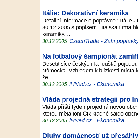
Itálie: Dekorativní keramika
Detailní informace o poptávce : Itálie 
30.12.2005 s popisem : Italská firma h
keramiky. ...
CzechTrade - Zahr.poptávk
30.12.2005
Na fotbalový šampionát zamíří
Desetitisíce českých fanoušků pojedou 
Německa. Vzhledem k blízkosti místa 
že...
iHNed.cz - Ekonomika
30.12.2005
Vláda projedná strategii pro In
Vláda příští týden projedná novou obch
kterou měla loni ČR kladné saldo obcho
iHNed.cz - Ekonomika
30.12.2005
Dluhy domácností už přesáhly