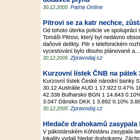
Patria Online
30.12.2005
Pitrovi se za katr nechce, zůst
Od tohoto úterka policie ve spolupráci 
Tomáši Pitrovi, který byl nedávno obso
daňové delikty. Pitr v telefonickém ro
vycestování bylo dlouho plánované a..
Zpravodaj.cz
30.12.2005
Kurzovní lístek ČNB na pátek 
Kurzovní lístek České národní banky 
30.12 Austrálie AUD 1 17.922 0.47% 1
42.338 Bulharsko BGN 1 14.843 0.10
3.047 Dánsko DKK 1 3.892 0.10% 3.
Zpravodaj.cz
30.12.2005
Hledače drahokamů zasypala 
V pákistánském Kóhistánu zasypala lavi
lokality vydali hledat drahokamy. Zác