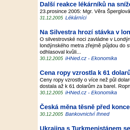
Další reakce lékárníků na sní
23.prosince 2005: Mgr. Věra Šperglo
Lékárníci
31.12.2005
Na Silvestra hrozí stávka v 
O silvestrovské noci zavládne v Londý
londýnského metra zřejmě půjdou do s
odhlasoval kvůli...
iHNed.cz - Ekonomika
30.12.2005
Cena ropy vzrostla k 61 dola
Ceny ropy vzrostly o více než půl dola
dostala až k 61 dolarům za barel. Ropn
iHNed.cz - Ekonomika
30.12.2005
Česká měna těsně před koncem
Bankovnictví Ihned
30.12.2005
Ukrajina s Turkmenistánem s