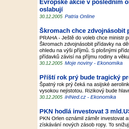
Evropské akcie v posledním 
oslabují
Patria Online
30.12.2005
Škromach chce zdvojnásobit p
PRAHA - Ještě do voleb chce ministr p
Škromach zdvojnásobit přídavky na děti
ohledu na výši příjmů. S plošnými příd
přídavků závisí na příjmu rodiny a věku
Moje noviny - Ekonomika
30.12.2005
Příští rok prý bude tragický pr
Špatný rok prý čeká na asijské aerolin
vysokou nejistotou. Rizikový bude hlav
iHNed.cz - Ekonomika
30.12.2005
PKN hodlá investovat 3 mld.US
PKN Orlen oznámil záměr investovat as
získávání nových zásob ropy. To snižu