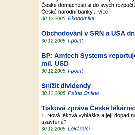
České domácnosti si do svých rozpočtů 
České národní banky... více
Ekonomika
30.12.2005
Obchodování v SRN a USA dnes
I-point
30.12.2005
BP: Amtech Systems reportuje
mil. USD
I-point
30.12.2005
Snížit dividendy
Patria Online
30.12.2005
Tisková zpráva České lékárni
1. Nová léková vyhláška a její dopad n
uzavřené?
Lékárníci
30.12.2005