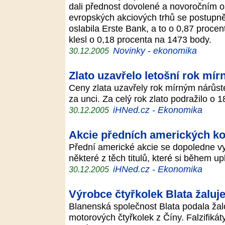
dali přednost dovolené a novoročním 
evropských akciových trhů se postupně
oslabila Erste Bank, a to o 0,87 proce
klesl o 0,18 procenta na 1473 body.
Novinky - ekonomika
30.12.2005
Zlato uzavřelo letošní rok mí
Ceny zlata uzavřely rok mírným nárůst
za unci. Za celý rok zlato podražilo o 
iHNed.cz - Ekonomika
30.12.2005
Akcie předních amerických ko
Přední americké akcie se dopoledne vyd
některé z těch titulů, které si během up
iHNed.cz - Ekonomika
30.12.2005
Výrobce čtyřkolek Blata žaluj
Blanenská společnost Blata podala ža
motorových čtyřkolek z Číny. Falzifikát