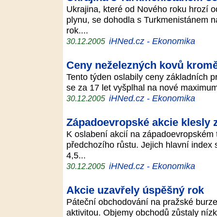
Ukrajina, které od Nového roku hrozí
plynu, se dohodla s Turkmenistánem na
rok....
iHNed.cz - Ekonomika
30.12.2005
Ceny neželezných kovů kromě
Tento týden oslabily ceny základních p
se za 17 let vyšplhal na nové maximum.
iHNed.cz - Ekonomika
30.12.2005
Západoevropské akcie klesly 
K oslabení akcií na západoevropském tr
předchozího růstu. Jejich hlavní index
4,5...
iHNed.cz - Ekonomika
30.12.2005
Akcie uzavřely úspěšný rok
Páteční obchodování na pražské burz
aktivitou. Objemy obchodů zůstaly nízk