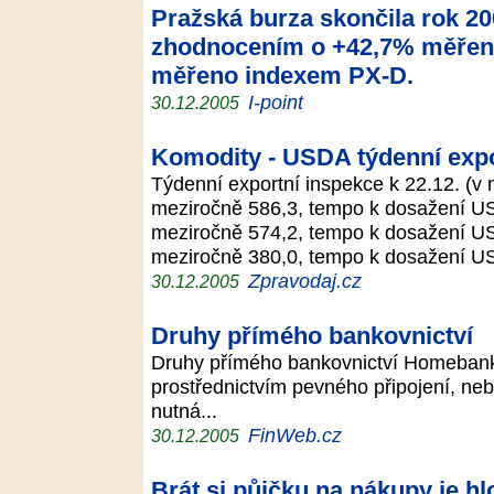
Pražská burza skončila rok 2
zhodnocením o +42,7% měřen
měřeno indexem PX-D.
I-point
30.12.2005
Komodity - USDA týdenní exp
Týdenní exportní inspekce k 22.12. (v 
meziročně 586,3, tempo k dosažení US
meziročně 574,2, tempo k dosažení U
meziročně 380,0, tempo k dosažení U
Zpravodaj.cz
30.12.2005
Druhy přímého bankovnictví
Druhy přímého bankovnictví Homebank
prostřednictvím pevného připojení, neb
nutná...
FinWeb.cz
30.12.2005
Brát si půjčku na nákupy je h