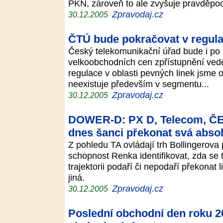
PKN, zároveň to ale zvyšuje pravděpod
Zpravodaj.cz
30.12.2005
ČTÚ bude pokračovat v regula
Český telekomunikační úřad bude i po 
velkoobchodních cen zpřístupnění ve
regulace v oblasti pevných linek jsme 
neexistuje především v segmentu...
Zpravodaj.cz
30.12.2005
DOWER-D: PX D, Telecom, ČEZ,
dnes šanci překonat svá abso
Z pohledu TA ovládají trh Bollingerova
schopnost Renka identifikovat, zda se t
trajektorii podaří či nepodaří překonat
jiná.
Zpravodaj.cz
30.12.2005
Poslední obchodní den roku 2