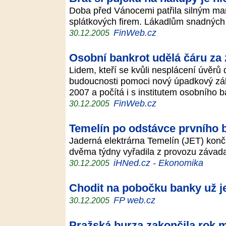
Doba před Vánocemi patřila silným m
splátkových firem. Lákadlům snadných p
FinWeb.cz
30.12.2005
Osobní bankrot udělá čáru za
Lidem, kteří se kvůli nesplácení úvěrů
budoucnosti pomoci nový úpadkový záko
2007 a počítá i s institutem osobního 
FinWeb.cz
30.12.2005
Temelín po odstávce prvního b
Jaderná elektrárna Temelín (JET) končí
dvěma týdny vyřadila z provozu závada
iHNed.cz - Ekonomika
30.12.2005
Chodit na pobočku banky už je
FP web.cz
30.12.2005
Pražská burza zakončila rok