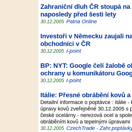
Zahraniční dluh ČR stoupá na 
naposledy před šesti lety
Patria Online
30.12.2005
Investoři v Německu zaujali na
obchodníci v ČR
I-point
30.12.2005
BP: NYT: Google čelí žalobě 
ochrany u komunikátoru Goog
I-point
30.12.2005
Itálie: Přesné obrábění kovů 
Detailní informace o poptávce : Itálie 
úpravy kovů zveřejněné 30.12.2005 s p
české ocelárny - nerezová ocel a spol
obráběním kovů a tepelnými úpravami k
CzechTrade - Zahr.poptávk
30.12.2005