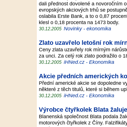
dali přednost dovolené a novoročním 
evropských akciových trhů se postupně
oslabila Erste Bank, a to o 0,87 proce
klesl o 0,18 procenta na 1473 body.
Novinky - ekonomika
30.12.2005
Zlato uzavřelo letošní rok mí
Ceny zlata uzavřely rok mírným nárůst
za unci. Za celý rok zlato podražilo o 
iHNed.cz - Ekonomika
30.12.2005
Akcie předních amerických ko
Přední americké akcie se dopoledne vyd
některé z těch titulů, které si během up
iHNed.cz - Ekonomika
30.12.2005
Výrobce čtyřkolek Blata žaluj
Blanenská společnost Blata podala ža
motorových čtyřkolek z Číny. Falzifikát