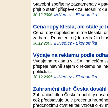
Stavební spořitelny zaznamenaly v pátek
přijít o státní příspěvek za letošní rok a
iHNed.cz - Ekonomika
30.12.2005
Cena ropy klesla, ale stále je 
Cena ropy dopoledne mírně klesala, drží
za barel. Ropa tento týden zdražila hl
iHNed.cz - Ekonomika
30.12.2005
Výdaje na reklamu podle odh
Výdaje na reklamu v USA i na celém svě
přispěje hlavně zájem o reklamu na inte
politická...
iHNed.cz - Ekonomika
30.12.2005
Zahraniční dluh Česka dosáhl 
Zahraniční dluh České republiky dosáhl v
což představuje 38,7 procenta hrubéh
předchozímu čtvrtletí tak vzrostl o 43 