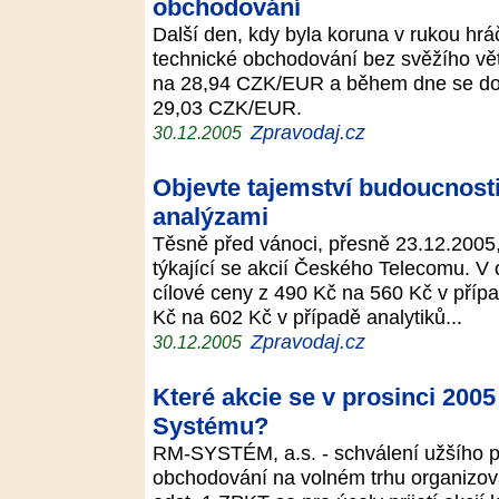
obchodování
Další den, kdy byla koruna v rukou hráč
technické obchodování bez svěžího vět
na 28,94 CZK/EUR a během dne se do
29,03 CZK/EUR.
Zpravodaj.cz
30.12.2005
Objevte tajemství budoucnost
analýzami
Těsně před vánoci, přesně 23.12.2005,
týkající se akcií Českého Telecomu. V
cílové ceny z 490 Kč na 560 Kč v přípa
Kč na 602 Kč v případě analytiků...
Zpravodaj.cz
30.12.2005
Které akcie se v prosinci 2005
Systému?
RM-SYSTÉM, a.s. - schválení užšího pro
obchodování na volném trhu organizov