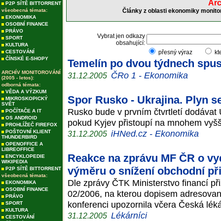
Arc
P2P SÍTĚ BITTORRENT
všeobecná témata:
Články z oblasti ekonomiky monito
EKONOMIKA
OSOBNÍ FINANCE
PRÁVO
Vybrat jen odkazy
SPORT
obsahující:
KULTURA
CESTOVÁNÍ
přesný výraz
kt
ČÍNSKÉ E-SHOPY
Temelín po dvou týdnech spust
ARCHÍV MONITOROVÁNÍ
ČRo 1 - Ekonomika
31.12.2005
(2005 - letos):
odborná témata:
VĚDA A VÝZKUM
Spor Rusko - Ukrajina. Plyn s
MIKROSKOPICKÝ
SVĚT
Rusko bude v prvním čtvrtletí dodávat 
POČÍTAČE A IT
OS ANDROID
pokud Kyjev přistoupí na mnohem vyšší 
PROHLÍŽEČ FIREFOX
iHNed.cz - Ekonomika
POŠTOVNÍ KLIENT
31.12.2005
THUNDERBIRD
OPENOFFICE A
LIBREOFFICE
Reakce na zprávu MF ČR o vy
ENCYKLOPEDIE
WIKIPEDIA
výměru o snížení obchodní při
P2P SÍTĚ BITTORRENT
všeobecná témata:
Dle zprávy ČTK Ministerstvo financí p
EKONOMIKA
OSOBNÍ FINANCE
02/2006, na kterou dopisem adresované
PRÁVO
konferenci upozornila včera Česká lék
SPORT
KULTURA
Lékárníci
31.12.2005
CESTOVÁNÍ