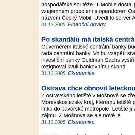
hospodářské soutěže. T-Mobile dostal
vzájemném propojení s operátorem Osk
názvem Český Mobil. Uvedl to server 
Finanční noviny
31.12.2005
Po skandálu má italská centrá
Guvernérem italské centrální banky bu
rada centrální banky. Volbu vzápětí stvr
investiční banky Goldman Sachs vystří
rezignoval kvůli bankovnímu skand
Ekonomika
31.12.2005
Ostrava chce obnovit letecko
Z ostravského letiště v Mošnově se zř
Moravskoslezský kraj, kterému letiště p
linku do bavorské metropole. Letiště ji 
zájmu. Z Mošnova se ale nově lé
Ekonomika
31.12.2005