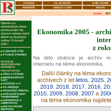
VÝCHOZÍ
CO JE NOVÉ?
O MÉ OSOBĚ
PARTNEŘI
ODKAZY V ÚPT
ARCHÍV
Ostatní:
ÚPT
Vyberte si z
následujících témat
Ekonomika 2005 - archí
monitorování. Na
výchozí stránku mých
aktivit se dostanete
inte
volbou 'O úroveň
výše':
z rok
O ÚROVEŇ VÝŠE
VÝCHOZÍ STRÁNKA
Na této stránce je archív m
AKTUÁLNÍ
internetu na téma ekonomika.
MONITOROVÁNÍ
INTERNETU
odborná témata:
Další články na téma ekono
VĚDA A VÝZKUM
MIKROSKOPICKÝ
archívech z let
letos
,
2025
,
2
SVĚT
POČÍTAČE A IT
2019
,
2018
,
2017
,
2016
,
20
OS ANDROID
PROHLÍŽEČ FIREFOX
2010
,
2009
,
2008
,
2007
a
200
POŠTOVNÍ KLIENT
THUNDERBIRD
na téma ekonomika najdet
OPENOFFICE A
LIBREOFFICE
ENCYKLOPEDIE
WIKIPEDIA