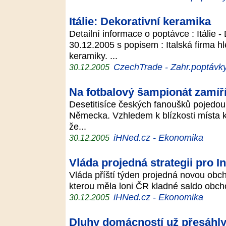
Itálie: Dekorativní keramika
Detailní informace o poptávce : Itálie 
30.12.2005 s popisem : Italská firma h
keramiky. ...
CzechTrade - Zahr.poptávk
30.12.2005
Na fotbalový šampionát zamíří
Desetitisíce českých fanoušků pojedou 
Německa. Vzhledem k blízkosti místa 
že...
iHNed.cz - Ekonomika
30.12.2005
Vláda projedná strategii pro In
Vláda příští týden projedná novou obch
kterou měla loni ČR kladné saldo obcho
iHNed.cz - Ekonomika
30.12.2005
Dluhy domácností už přesáhly