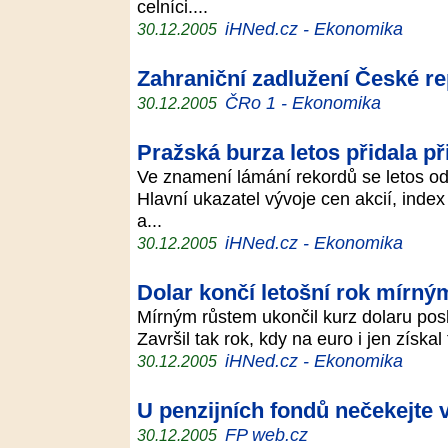
celníci....
iHNed.cz - Ekonomika
30.12.2005
Zahraniční zadlužení České re
ČRo 1 - Ekonomika
30.12.2005
Pražská burza letos přidala p
Ve znamení lámání rekordů se letos od
Hlavní ukazatel vývoje cen akcií, ind
a...
iHNed.cz - Ekonomika
30.12.2005
Dolar končí letošní rok mírn
Mírným růstem ukončil kurz dolaru pos
Završil tak rok, kdy na euro i jen získal
iHNed.cz - Ekonomika
30.12.2005
U penzijních fondů nečekejte
FP web.cz
30.12.2005