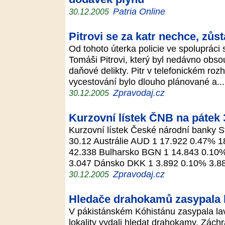
Patria Online
30.12.2005
Pitrovi se za katr nechce, zůst
Od tohoto úterka policie ve spolupráci 
Tomáši Pitrovi, který byl nedávno obso
daňové delikty. Pitr v telefonickém ro
vycestování bylo dlouho plánované a..
Zpravodaj.cz
30.12.2005
Kurzovní lístek ČNB na pátek 
Kurzovní lístek České národní banky 
30.12 Austrálie AUD 1 17.922 0.47% 1
42.338 Bulharsko BGN 1 14.843 0.10
3.047 Dánsko DKK 1 3.892 0.10% 3.
Zpravodaj.cz
30.12.2005
Hledače drahokamů zasypala 
V pákistánském Kóhistánu zasypala lavi
lokality vydali hledat drahokamy. Zác