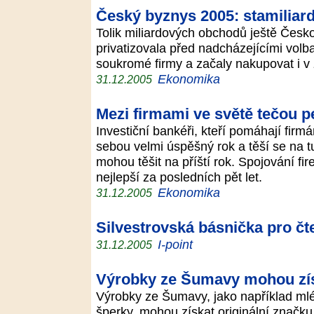
Český byznys 2005: stamiliar
Tolik miliardových obchodů ještě Česk
privatizovala před nadcházejícími volb
soukromé firmy a začaly nakupovat i v
Ekonomika
31.12.2005
Mezi firmami ve světě tečou 
Investiční bankéři, kteří pomáhají firm
sebou velmi úspěšný rok a těší se na 
mohou těšit na příští rok. Spojování fi
nejlepší za posledních pět let.
Ekonomika
31.12.2005
Silvestrovská básnička pro čt
I-point
31.12.2005
Výrobky ze Šumavy mohou získ
Výrobky ze Šumavy, jako například mlék
šperky, mohou získat originální značk