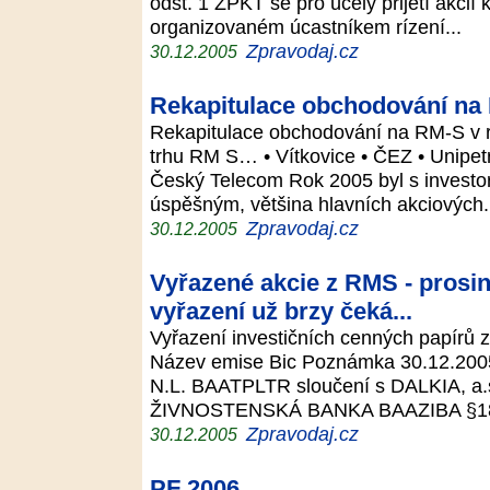
odst. 1 ZPKT se pro úcely prijetí akci
organizovaném úcastníkem rízení...
Zpravodaj.cz
30.12.2005
Rekapitulace obchodování na
Rekapitulace obchodování na RM-S v r
trhu RM S… • Vítkovice • ČEZ • Unipet
Český Telecom Rok 2005 byl s investo
úspěšným, většina hlavních akciových.
Zpravodaj.cz
30.12.2005
Vyřazené akcie z RMS - prosin
vyřazení už brzy čeká...
Vyřazení investičních cenných papírů 
Název emise Bic Poznámka 30.12.2
N.L. BAATPLTR sloučení s DALKIA, a
ŽIVNOSTENSKÁ BANKA BAAZIBA §183
Zpravodaj.cz
30.12.2005
PF 2006