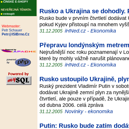
ČÍNSKÉ E-SHOPY
Rusko a Ukrajina se dohodly. 
NEVEŘEJNÁ TÉMATA:
vstoupit
Rusko bude v prvním čtvrtletí dodávat 
pokud Kyjev přistoupí na mnohem vyšší 
Webmaster:
iHNed.cz - Ekonomika
Petr Schauer
31.12.2005
Petr@ISIBrno.Cz
Přepravu londýnským metrem 
Nejrušnější noc roku poznamenají v L
které by mohly vážně narušit plánova
iHNed.cz - Ekonomika
31.12.2005
Rusko ustoupilo Ukrajině, ply
Ruský prezident Vladimír Putin v sobo
dodávat Ukrajině zemní plyn za nynější
čtvrtletí, ale pouze v případě, že Ukra
od dubna 2006. celá zpráva
Novinky - ekonomika
31.12.2005
Putin: Rusko bude zatím dodáv