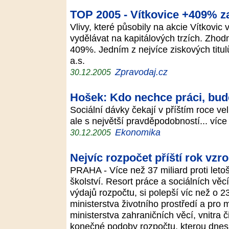
TOP 2005 - Vítkovice +409% za
Vlivy, které působily na akcie Vítkovic
vydělávat na kapitálových trzích. Zhodn
409%. Jedním z nejvíce ziskových titulů
a.s.
Zpravodaj.cz
30.12.2005
Hošek: Kdo nechce práci, bude
Sociální dávky čekají v příštím roce v
ale s největší pravděpodobností... víc
Ekonomika
30.12.2005
Nejvíc rozpočet příští rok vzro
PRAHA - Více než 37 miliard proti leto
školství. Resort práce a sociálních věc
výdajů rozpočtu, si polepší víc než o 
ministerstva životního prostředí a pro 
ministerstva zahraničních věcí, vnitra č
konečné podoby rozpočtu, kterou dnes 