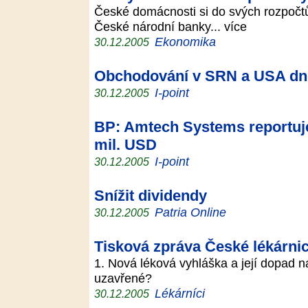
České domácnosti si do svých rozpočtů 
České národní banky... více
Ekonomika
30.12.2005
Obchodování v SRN a USA dnes
I-point
30.12.2005
BP: Amtech Systems reportuje
mil. USD
I-point
30.12.2005
Snížit dividendy
Patria Online
30.12.2005
Tisková zpráva České lékárni
1. Nová léková vyhláška a její dopad n
uzavřené?
Lékárníci
30.12.2005