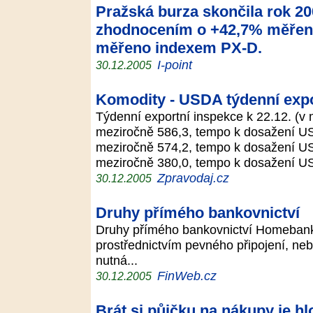
Pražská burza skončila rok 2
zhodnocením o +42,7% měřen
měřeno indexem PX-D.
I-point
30.12.2005
Komodity - USDA týdenní exp
Týdenní exportní inspekce k 22.12. (v 
meziročně 586,3, tempo k dosažení US
meziročně 574,2, tempo k dosažení U
meziročně 380,0, tempo k dosažení U
Zpravodaj.cz
30.12.2005
Druhy přímého bankovnictví
Druhy přímého bankovnictví Homebank
prostřednictvím pevného připojení, neb
nutná...
FinWeb.cz
30.12.2005
Brát si půjčku na nákupy je h