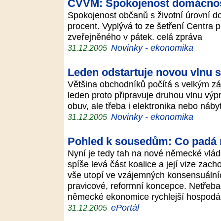
CVVM: Spokojenost domácnost
Spokojenost občanů s životní úrovní do
procent. Vyplývá to ze šetření Centra
zveřejněného v pátek. celá zpráva
Novinky - ekonomika
31.12.2005
Leden odstartuje novou vlnu s
Většina obchodníků počítá s velkým zá
leden proto připravuje druhou vlnu výp
obuv, ale třeba i elektronika nebo náby
Novinky - ekonomika
31.12.2005
Pohled k sousedům: Co padá 
Nyní je tedy tah na nové německé vládě
spíše levá část koalice a její vize zach
vše utopí ve vzájemných konsensuální
pravicové, reformní koncepce. Netřeba 
německé ekonomice rychlejší hospodář
ePortál
31.12.2005