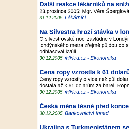
Další reakce lékárníků na sní
23.prosince 2005: Mgr. Věra Šperglo
Lékárníci
31.12.2005
Na Silvestra hrozí stávka v 
O silvestrovské noci zavládne v Londý
londýnského metra zřejmě půjdou do s
odhlasoval kvůli...
iHNed.cz - Ekonomika
30.12.2005
Cena ropy vzrostla k 61 dola
Ceny ropy vzrostly o více než půl dola
dostala až k 61 dolarům za barel. Ropn
iHNed.cz - Ekonomika
30.12.2005
Česká měna těsně před koncem
Bankovnictví Ihned
30.12.2005
Ukrajina s Turkmenistánem s