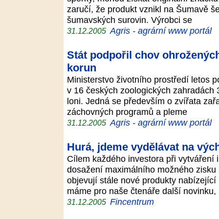
zaručí, že produkt vznikl na Šumavě 
šumavských surovin. Výrobci se
Agris - agrární www portál
31.12.2005
Stát podpořil chov ohrožených
korun
Ministerstvo životního prostředí letos 
v 16 českých zoologických zahradách 3
loni. Jedná se především o zvířata za
záchovných programů a pleme
Agris - agrární www portál
31.12.2005
Hurá, jdeme vydělávat na výc
Cílem každého investora při vytváření 
dosažení maximálního možného zisku s 
objevují stále nové produkty nabízejíc
máme pro naše čtenáře další novinku,
Fincentrum
31.12.2005