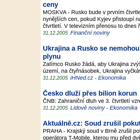
ceny
MOSKVA - Rusko bude v prvním čtvrtle
nynějších cen, pokud Kyjev přistoupí 
čtvrtletí. V televizním přenosu to dnes 
Finanční noviny
31.12.2005
Ukrajina a Rusko se nemohou
plynu
Zatímco Rusko žádá, aby Ukrajina zvýšil
území, na čtyřnásobek, Ukrajina vyčká
iHNed.cz - Ekonomika
31.12.2005
Česko dluží přes bilion korun
ČNB: Zahraniční dluh ve 3. čtvrtletí vzr
Lidové noviny - Ekonomika
31.12.2005
Aktuálně.cz: Soud zrušil poku
PRAHA - Krajský soud v Brně zrušil po
operátora T-Mobile, kterou mu před dv