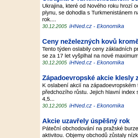
Ukrajina, které od Nového roku hrozí
plynu, se dohodla s Turkmenistánem na
rok....
iHNed.cz - Ekonomika
30.12.2005
Ceny neželezných kovů kromě
Tento týden oslabily ceny základních p
se za 17 let vyšplhal na nové maximum.
iHNed.cz - Ekonomika
30.12.2005
Západoevropské akcie klesly 
K oslabení akcií na západoevropském tr
předchozího růstu. Jejich hlavní index
4,5...
iHNed.cz - Ekonomika
30.12.2005
Akcie uzavřely úspěšný rok
Páteční obchodování na pražské burz
aktivitou. Objemy obchodů zůstaly nízk