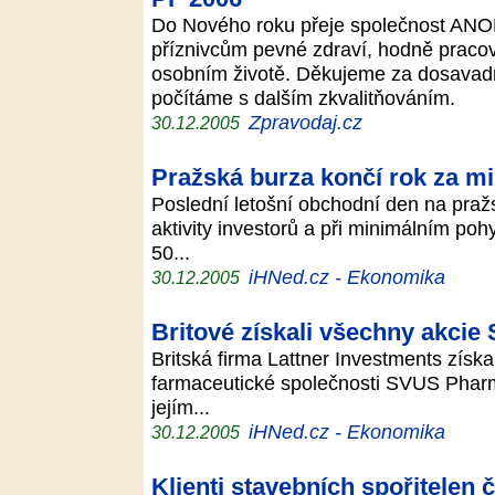
Do Nového roku přeje společnost AN
příznivcům pevné zdraví, hodně praco
osobním životě. Děkujeme za dosavadní
počítáme s dalším zkvalitňováním.
Zpravodaj.cz
30.12.2005
Pražská burza končí rok za m
Poslední letošní obchodní den na praž
aktivity investorů a při minimálním poh
50...
iHNed.cz - Ekonomika
30.12.2005
Britové získali všechny akci
Britská firma Lattner Investments získ
farmaceutické společnosti SVUS Pharm
jejím...
iHNed.cz - Ekonomika
30.12.2005
Klienti stavebních spořitelen č