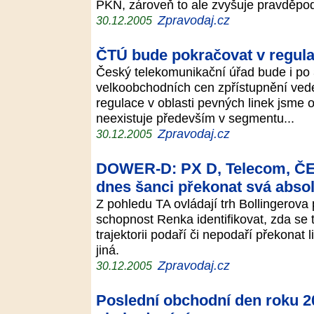
PKN, zároveň to ale zvyšuje pravděpod
Zpravodaj.cz
30.12.2005
ČTÚ bude pokračovat v regula
Český telekomunikační úřad bude i po 
velkoobchodních cen zpřístupnění ve
regulace v oblasti pevných linek jsme 
neexistuje především v segmentu...
Zpravodaj.cz
30.12.2005
DOWER-D: PX D, Telecom, ČEZ,
dnes šanci překonat svá abso
Z pohledu TA ovládají trh Bollingerova
schopnost Renka identifikovat, zda se t
trajektorii podaří či nepodaří překonat
jiná.
Zpravodaj.cz
30.12.2005
Poslední obchodní den roku 2