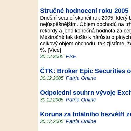
Stručné hodnocení roku 2005
Dnešní seancí skončil rok 2005, který b
nejúspěšnějším. Objem obchodů na trh
rekordy a jeho konečná hodnota za celý
Meziročně tak došlo k nárůstu o plný
celkový objem obchodů, tak zjistíme, ž
%. [Více]
PSE
30.12.2005
ČTK: Broker Epic Securities o
Patria Online
30.12.2005
Odpolední souhrn vývoje Exc
Patria Online
30.12.2005
Koruna za totálního bezvětří 
Patria Online
30.12.2005