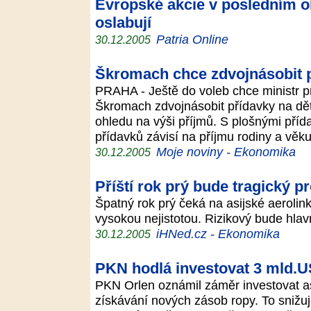
Evropské akcie v posledním 
oslabují
Patria Online
30.12.2005
Škromach chce zdvojnásobit p
PRAHA - Ještě do voleb chce ministr p
Škromach zdvojnásobit přídavky na děti
ohledu na výši příjmů. S plošnými příd
přídavků závisí na příjmu rodiny a věku
Moje noviny - Ekonomika
30.12.2005
Příští rok prý bude tragický pr
Špatný rok prý čeká na asijské aerolin
vysokou nejistotou. Rizikový bude hlav
iHNed.cz - Ekonomika
30.12.2005
PKN hodlá investovat 3 mld.US
PKN Orlen oznámil záměr investovat as
získávání nových zásob ropy. To snižu