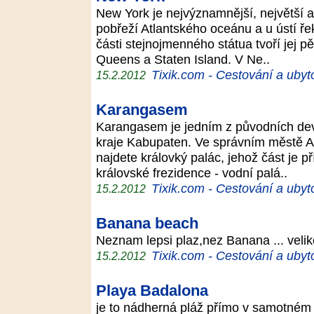
New York je nejvýznamnější, největší a
pobřeží Atlantského oceánu a u ústí ře
části stejnojmenného státua tvoří jej 
Queens a Staten Island. V Ne..
Tixik.com - Cestování a ubyt
15.2.2012
Karangasem
Karangasem je jedním z původních devít
kraje Kabupaten. Ve správním městě 
najdete královký palác, jehož část je př
královské frezidence - vodní palá..
Tixik.com - Cestování a ubyt
15.2.2012
Banana beach
Neznam lepsi plaz,nez Banana ... velik
Tixik.com - Cestování a ubyt
15.2.2012
Playa Badalona
je to nádherná pláž přímo v samotném c