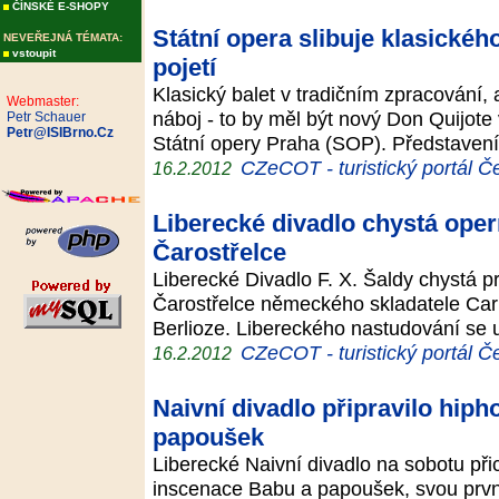
ČÍNSKÉ E-SHOPY
Státní opera slibuje klasické
NEVEŘEJNÁ TÉMATA:
vstoupit
pojetí
Klasický balet v tradičním zpracování, 
Webmaster:
náboj - to by měl být nový Don Quijote
Petr Schauer
Petr@ISIBrno.Cz
Státní opery Praha (SOP). Představení
CZeCOT - turistický portál Č
16.2.2012
Liberecké divadlo chystá ope
Čarostřelce
Liberecké Divadlo F. X. Šaldy chystá pr
Čarostřelce německého skladatele Car
Berlioze. Libereckého nastudování se 
CZeCOT - turistický portál Č
16.2.2012
Naivní divadlo připravilo hip
papoušek
Liberecké Naivní divadlo na sobotu př
inscenace Babu a papoušek, svou prvn