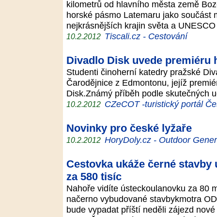
kilometrů od hlavního města země Boz
horské pásmo Latemaru jako součást 
nejkrásnějších krajin světa a UNESCO
Tiscali.cz - Cestování
10.2.2012
Divadlo Disk uvede premiéru
Studenti činoherní katedry pražské Div
Čarodějnice z Edmontonu, jejíž premié
Disk.Známý příběh podle skutečných u
CZeCOT -turistický portál Če
10.2.2012
Novinky pro české lyžaře
HoryDoly.cz - Outdoor Gener
10.2.2012
Cestovka ukáže černé stavby 
za 580 tisíc
Nahoře vidíte ústeckoulanovku za 80 m
načerno vybudované stavbykmotra ODS
bude vypadat příští neděli zájezd nové