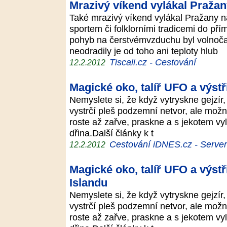
Mrazivý víkend vylákal Praža
Také mrazivý víkend vylákal Pražany n
sportem či folklorními tradicemi do pří
pohyb na čerstvémvzduchu byl volnočasov
neodradily je od toho ani teploty hlub
Tiscali.cz - Cestování
12.2.2012
Magické oko, talíř UFO a výstři
Nemyslete si, že když vytryskne gejzír, v
vystrčí pleš podzemní netvor, ale možn
roste až zařve, praskne a s jekotem vyle
dřina.Další články k t
Cestování iDNES.cz - Server p
12.2.2012
Magické oko, talíř UFO a výstři
Islandu
Nemyslete si, že když vytryskne gejzír, v
vystrčí pleš podzemní netvor, ale možn
roste až zařve, praskne a s jekotem vyle