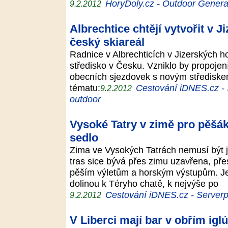
HoryDoly.cz - Outdoor Genera
9.2.2012
Albrechtice chtějí vytvořit v 
český skiareál
Radnice v Albrechticích v Jizerských ho
středisko v Česku. Vzniklo by propojen
obecních sjezdovek s novým střediske
tématu:
Cestování iDNES.cz - S
9.2.2012
outdoor
Vysoké Tatry v zimě pro pěšák
sedlo
Zima ve Vysokých Tatrách nemusí být j
tras sice bývá přes zimu uzavřena, pře
pěším výletům a horským výstupům. Je
dolinou k Téryho chatě, k nejvýše po
Cestování iDNES.cz - Serverpro
9.2.2012
V Liberci mají bar v obřím iglú