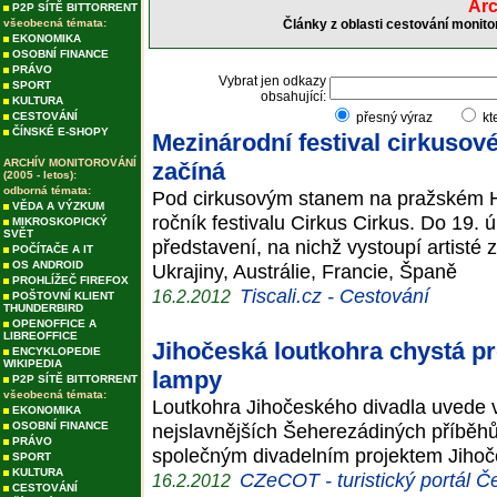
Arc
P2P SÍTĚ BITTORRENT
všeobecná témata:
Články z oblasti cestování monito
EKONOMIKA
OSOBNÍ FINANCE
PRÁVO
Vybrat jen odkazy
SPORT
obsahující:
KULTURA
CESTOVÁNÍ
přesný výraz
kt
ČÍNSKÉ E-SHOPY
Mezinárodní festival cirkusov
ARCHÍV MONITOROVÁNÍ
začíná
(2005 - letos):
odborná témata:
Pod cirkusovým stanem na pražském Ha
VĚDA A VÝZKUM
ročník festivalu Cirkus Cirkus. Do 19.
MIKROSKOPICKÝ
SVĚT
představení, na nichž vystoupí artist
POČÍTAČE A IT
OS ANDROID
Ukrajiny, Austrálie, Francie, Španě
PROHLÍŽEČ FIREFOX
Tiscali.cz - Cestování
16.2.2012
POŠTOVNÍ KLIENT
THUNDERBIRD
OPENOFFICE A
LIBREOFFICE
Jihočeská loutkohra chystá p
ENCYKLOPEDIE
WIKIPEDIA
lampy
P2P SÍTĚ BITTORRENT
všeobecná témata:
Loutkohra Jihočeského divadla uvede 
EKONOMIKA
OSOBNÍ FINANCE
nejslavnějších Šeherezádiných příběhů
PRÁVO
společným divadelním projektem Jihoč
SPORT
KULTURA
CZeCOT - turistický portál Č
16.2.2012
CESTOVÁNÍ