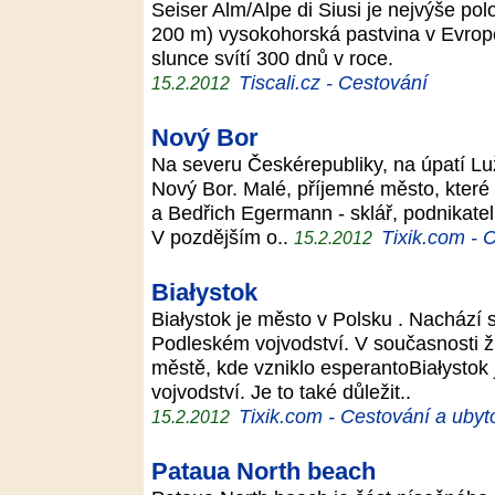
Seiser Alm/Alpe di Siusi je nejvýše p
200 m) vysokohorská pastvina v Evropě,
slunce svítí 300 dnů v roce.
Tiscali.cz - Cestování
15.2.2012
Nový Bor
Na severu Českérepubliky, na úpatí Lu
Nový Bor. Malé, příjemné město, které 
a Bedřich Egermann - sklář, podnikatel
V pozdějším o..
Tixik.com - 
15.2.2012
Białystok
Białystok je město v Polsku . Nachází 
Podleském vojvodství. V současnosti ž
městě, kde vzniklo esperantoBiałystok 
vojvodství. Je to také důležit..
Tixik.com - Cestování a ubyt
15.2.2012
Pataua North beach