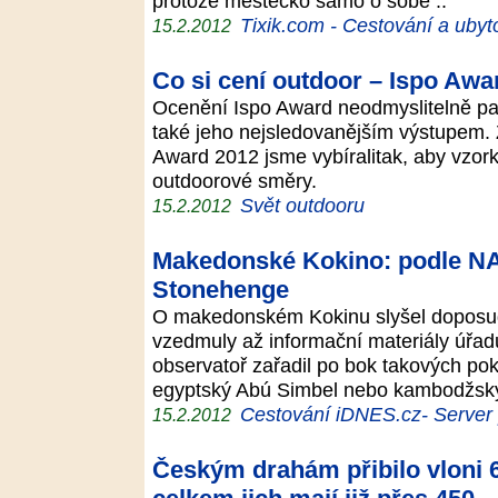
protože městečko samo o sobě ..
Tixik.com - Cestování a ubyt
15.2.2012
Co si cení outdoor – Ispo Awa
Ocenění Ispo Award neodmyslitelně patř
také jeho nejsledovanějším výstupem. Z
Award 2012 jsme vybíralitak, aby vzork
outdoorové směry.
Svět outdooru
15.2.2012
Makedonské Kokino: podle N
Stonehenge
O makedonském Kokinu slyšel doposud
vzedmuly až informační materiály úřad
observatoř zařadil po bok takových pok
egyptský Abú Simbel nebo kambodžs
Cestování iDNES.cz- Server p
15.2.2012
Českým drahám přibilo vloni 