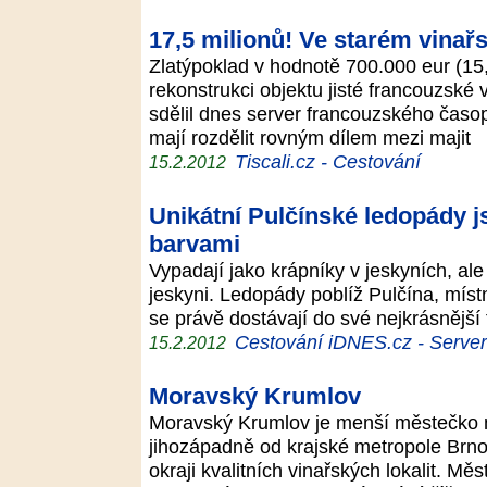
17,5 milionů! Ve starém vinařst
Zlatýpoklad v hodnotě 700.000 eur (15,
rekonstrukci objektu jisté francouzské
sdělil dnes server francouzského časo
mají rozdělit rovným dílem mezi majit
Tiscali.cz - Cestování
15.2.2012
Unikátní Pulčínské ledopády js
barvami
Vypadají jako krápníky v jeskyních, ale
jeskyni. Ledopády poblíž Pulčína, míst
se právě dostávají do své nejkrásnější
Cestování iDNES.cz - Server p
15.2.2012
Moravský Krumlov
Moravský Krumlov je menší městečko n
jihozápadně od krajské metropole Brno.
okraji kvalitních vinařských lokalit. 