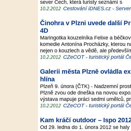
sever Čech, která turisty seznámí s
Cestování iDNES.cz - Server p
10.2.2012
Činohra v Plzni uvede další 
4D
Maringotka kouzelníka Felixe a béčkov
komedie Antonína Procházky, kterou n
nejen o kouzlech a vědě, ale předevší
CZeCOT - turistický portál Č
10.2.2012
Galerii města Plzně ovládla e
hlína
Plzeň 9. února (ČTK) - Nadzemní prost
Plzně zvou ode dneška na novou expoz
výstava mapuje práci sedmi umělců, pr
CZeCOT - turistický portál Č
10.2.2012
Kam kráčí outdoor – Ispo 201
Od 29. ledna do 1. února 2012 se hal