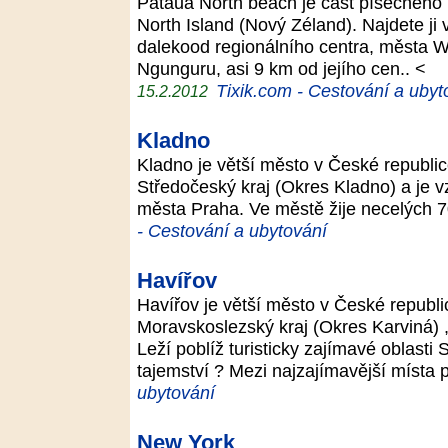
Pataua North beach je část písečného
North Island (Nový Zéland). Najdete ji
dalekood regionálního centra, města W
Ngunguru, asi 9 km od jejího cen.. <
Tixik.com - Cestování a ubyt
15.2.2012
Kladno
Kladno je větší město v České republi
Středočeský kraj (Okres Kladno) a je 
města Praha. Ve městě žije necelých 70
- Cestování a ubytování
Havířov
Havířov je větší město v České republ
Moravskoslezský kraj (Okres Karviná) 
Leží poblíž turisticky zajímavé oblasti
tajemství ? Mezi najzajímavější místa 
ubytování
New York