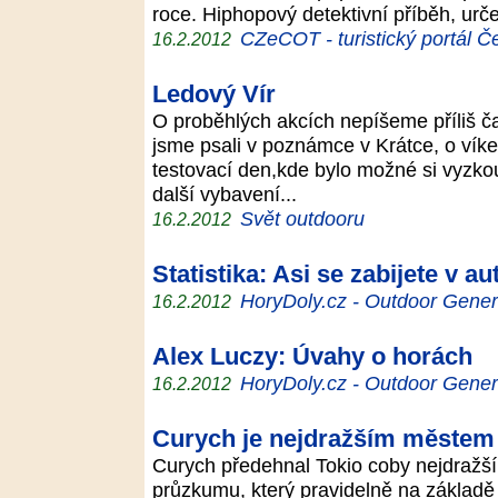
roce. Hiphopový detektivní příběh, urč
CZeCOT - turistický portál Č
16.2.2012
Ledový Vír
O proběhlých akcích nepíšeme příliš ča
jsme psali v poznámce v Krátce, o vík
testovací den,kde bylo možné si vyzko
další vybavení...
Svět outdooru
16.2.2012
Statistika: Asi se zabijete v au
HoryDoly.cz - Outdoor Gener
16.2.2012
Alex Luczy: Úvahy o horách
HoryDoly.cz - Outdoor Gener
16.2.2012
Curych je nejdražším městem sv
Curych předehnal Tokio coby nejdražší 
průzkumu, který pravidelně na základě