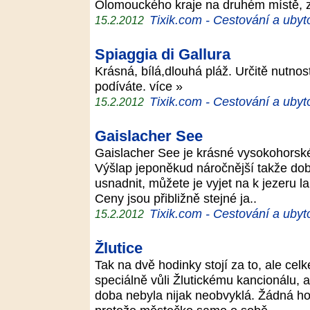
Olomouckého kraje na druhém místě, 
Tixik.com - Cestování a ubyt
15.2.2012
Spiaggia di Gallura
Krásná, bílá,dlouhá pláž. Určitě nutnos
podíváte. více »
Tixik.com - Cestování a ubyt
15.2.2012
Gaislacher See
Gaislacher See je krásné vysokohorské 
Výšlap jeponěkud náročnější takže dob
usnadnit, můžete je vyjet na k jezeru 
Ceny jsou přibližně stejné ja..
Tixik.com - Cestování a ubyt
15.2.2012
Žlutice
Tak na dvě hodinky stojí za to, ale cel
speciálně vůli Žlutickému kancionálu,
doba nebyla nijak neobvyklá. Žádná ho