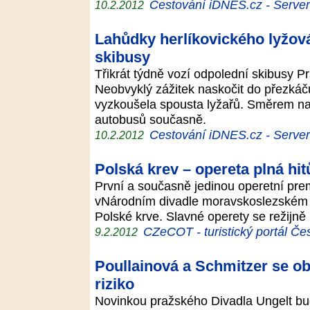
Cestování iDNES.cz - Server p
10.2.2012
Lahůdky herlíkovického lyžová
skibusy
Třikrát týdně vozí odpolední skibusy P
Neobvyklý zážitek naskočit do přezkáč
vyzkoušela spousta lyžařů. Směrem na H
autobusů současně.
Cestování iDNES.cz - Server p
10.2.2012
Polská krev – opereta plná hit
První a současně jedinou operetní pre
vNárodním divadle moravskoslezském
Polské krve. Slavné operety se režijně 
CZeCOT - turistický portál Če
9.2.2012
Poullainová a Schmitzer se ob
riziko
Novinkou pražského Divadla Ungelt bu