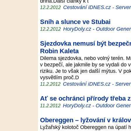
dřina.Další články k t
Cestování iDNES.cz - Server p
12.2.2012
Sníh a slunce ve Stubai
HoryDoly.cz - Outdoor Gener
12.2.2012
Sjezdovka nemusí být bezpečně
Robin Kaleta
Dilema sjezdovka, nebo volný terén. Mn
v bezpečí, ale jakmile by se vydali do 
riziku. Je to však jen další mýtus. V p
vysvětlím proč.D
Cestování iDNES.cz - Server p
11.2.2012
Ať se ochránci přírody třeba z
HoryDoly.cz - Outdoor Gener
11.2.2012
Obereggen – lyžování v králov
Lyžařský kolotoč Obereggen na úpatí 