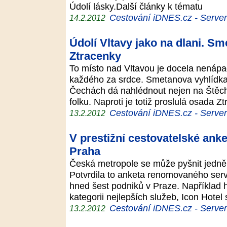
Údolí lásky.Další články k tématu
Cestování iDNES.cz - Server p
14.2.2012
Údolí Vltavy jako na dlani. S
Ztracenky
To místo nad Vltavou je docela nenáp
každého za srdce. Smetanova vyhlídka 
Čechách dá nahlédnout nejen na Štěcho
folku. Naproti je totiž proslulá osada 
Cestování iDNES.cz - Server p
13.2.2012
V prestižní cestovatelské anke
Praha
Česká metropole se může pyšnit jedněm
Potvrdila to anketa renomovaného serv
hned šest podniků v Praze. Například h
kategorii nejlepších služeb, Icon Hote
Cestování iDNES.cz - Server p
13.2.2012