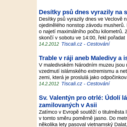
Desítky psů dnes vyrazily na 
Desítky psů vyrazily dnes ve Veclově n
ojedinělého nonstop závodu musherů. 
o najetí maximálního počtu kilometrů. 
skončí v sobotu ve 14:00, řekl pořada
Tiscali.cz - Cestování
14.2.2012
Trable v ráji aneb Maledivy a
V maledivském Národním muzeu jsou r
vzedmutí islámského extremismu a neto
zemi, která je proslulá jako odpočinkov
Tiscali.cz - Cestování
14.2.2012
Sv. Valentýn pro otrlé: Údolí 
zamilovaných v Asii
Zatímco v Evropě soutěží o titulměsta
v tomto směru poměrně jasno. Do metr
několika lety pasoval vietnamský Dalat