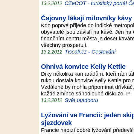
CZeCOT - turistický portál Č
13.2.2012
Čajovny lákají milovníky kávy
Kdo poprvé přijede do indické metropole
obyvatelé jsou závislí na kávě. Jen n
finančním centru města je deset kaváre
všechny prosperují.
Tiscali.cz - Cestování
13.2.2012
Ohnivá konvice Kelly Kettle
Díky několika kamarádům, kteří rádi t
rukou dostala konvice Kelly Kettle pro
Vzdáleně by mohla připomínat dřívkáč,
každé zmínce sáhodlouhé diskuze. P
Svět outdooru
13.2.2012
Lyžování ve Francii: jeden ski
sjezdovek
Francie nabízí dobré lyžování předevš