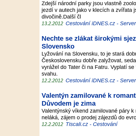
Zdejší národní parky jsou vlastně zoo
jezdí v autech jako v klecích a zvířata
divočině.Další čl
Cestování iDNES.cz - Server p
13.2.2012
Nechte se zlákat širokými sje
Slovensko
Lyžování na Slovensku, to je stará dobr
Československu dobře zalyžovat, sedal 
vyrážel do Tater či na Fatru. Vyplatí s
svahu.
Cestování iDNES.cz - Server p
12.2.2012
Valentýn zamilované k romant
Důvodem je zima
Valentýnský víkend zamilované páry k r
neláká, zájem o prodej zájezdů do evr
Tiscali.cz - Cestování
12.2.2012