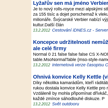
Lyžařův sen má jméno Verbie
Je to nový rolls-royce mezi alpskými stř
za 155 tisíc a dojet porschemaž k vleku
milionáře. Švýcarské Verbier nabízí výj
kultur.Další člán
Cestování iDNES.cz - Server p
13.2.2012
Koncepce udržitelnosti nemůže
ale celé firmy
Normal 0 21 false false false CS X-NO
table.MsoNormalTable {mso-style-name
Internetová verze časopisu
13.2.2012
Ohnivá konvice Kelly Kettle (v
Díky několika kamarádům, kteří ráditá
rukou dostala konvice Kelly Kettle pro
Vzdáleně by mohla připomínat dřívkáč
každé zmínce sáhodlouhé diskuze. P
Svět outdooru
13.2.2012