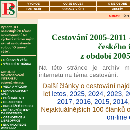
VÝCHOZÍ
CO JE NOVÉ?
O MÉ OSOBĚ
PARTNEŘI
ODKAZY V ÚPT
ARCHÍV
Ostatní:
ÚPT
Vyberte si z
následujících témat
Cestování 2005-2011 
monitorování. Na
výchozí stránku mých
aktivit se dostanete
českého 
volbou 'O úroveň
výše':
z období 2005
O ÚROVEŇ VÝŠE
VÝCHOZÍ STRÁNKA
Na této stránce je archív m
AKTUÁLNÍ
internetu na téma cestování.
MONITOROVÁNÍ
INTERNETU
odborná témata:
Další články o cestování najd
VĚDA A VÝZKUM
MIKROSKOPICKÝ
let
letos
,
2025
,
2024
,
2023
,
2
SVĚT
POČÍTAČE A IT
2017
,
2016
,
2015
,
2014
OS ANDROID
PROHLÍŽEČ FIREFOX
Nejaktuálnějších 100 článků 
POŠTOVNÍ KLIENT
THUNDERBIRD
on-line
OPENOFFICE A
LIBREOFFICE
ENCYKLOPEDIE
WIKIPEDIA