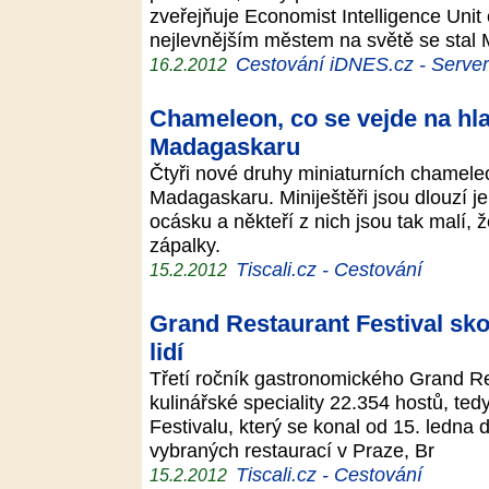
zveřejňuje Economist Intelligence Uni
nejlevnějším městem na světě se sta
Cestování iDNES.cz - Server p
16.2.2012
Chameleon, co se vejde na hla
Madagaskaru
Čtyři nové druhy miniaturních chamele
Madagaskaru. Miniještěři jsou dlouzí j
ocásku a někteří z nich jsou tak malí,
zápalky.
Tiscali.cz - Cestování
15.2.2012
Grand Restaurant Festival skonč
lidí
Třetí ročník gastronomického Grand Res
kulinářské speciality 22.354 hostů, tedy
Festivalu, který se konal od 15. ledna 
vybraných restaurací v Praze, Br
Tiscali.cz - Cestování
15.2.2012