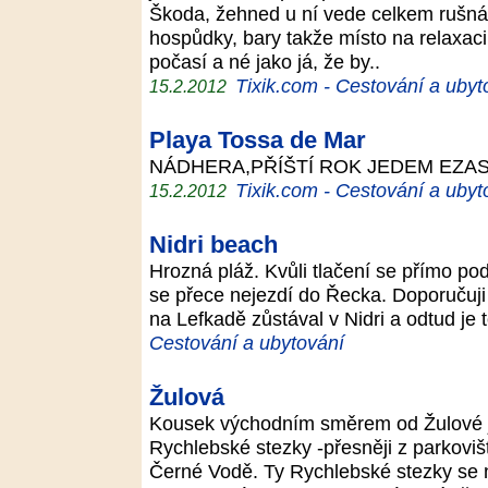
Škoda, žehned u ní vede celkem rušná s
hospůdky, bary takže místo na relaxaci
počasí a né jako já, že by..
Tixik.com - Cestování a ubyt
15.2.2012
Playa Tossa de Mar
NÁDHERA,PŘÍŠTÍ ROK JEDEM EZASE
Tixik.com - Cestování a ubyt
15.2.2012
Nidri beach
Hrozná pláž. Kvůli tlačení se přímo p
se přece nejezdí do Řecka. Doporučuji 
na Lefkadě zůstával v Nidri a odtud je
Cestování a ubytování
Žulová
Kousek východním směrem od Žulové je
Rychlebské stezky -přesněji z parkovi
Černé Vodě. Ty Rychlebské stezky se 