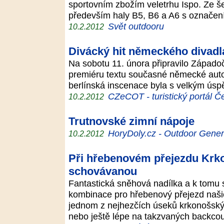
sportovním zbožím veletrhu Ispo. Ze še
především haly B5, B6 a A6 s označen
Svět outdooru
10.2.2012
Divácký hit německého divadl
Na sobotu 11. února připravilo Západ
premiéru textu současné německé autor
berlínská inscenace byla s velkým ú
CZeCOT - turistický portál Č
10.2.2012
Trutnovské zimní nápoje
HoryDoly.cz - Outdoor Gener
10.2.2012
Při hřebenovém přejezdu Krk
schovávanou
Fantastická sněhová nadílka a k tomu s
kombinace pro hřebenový přejezd našic
jednom z nejhezčích úseků krkonošsk
nebo ještě lépe na takzvaných backc