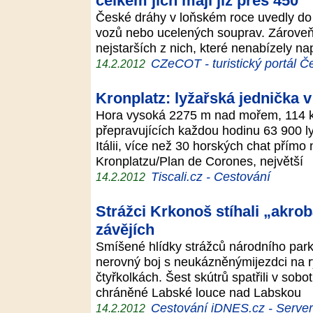
celkem jich mají již přes 450
České dráhy v loňském roce uvedly do
vozů nebo ucelených souprav. Zároveň
nejstarších z nich, které nenabízely na
CZeCOT - turistický portál Č
14.2.2012
Kronplatz: lyžařská jednička 
Hora vysoká 2275 m nad mořem, 114 k
přepravujících každou hodinu 63 900 l
Itálii, více než 30 horských chat přímo
Kronplatzu/Plan de Corones, největší
Tiscali.cz - Cestování
14.2.2012
Strážci Krkonoš stíhali „akrob
závějích
Smíšené hlídky strážců národního parku
nerovný boj s neukázněnýmijezdci na 
čtyřkolkách. Šest skútrů spatřili v sob
chráněné Labské louce nad Labskou
Cestování iDNES.cz - Server p
14.2.2012