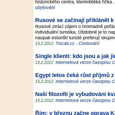
historického centra, kteréobtéká říčka 
ubytování
Rusové se začínají přiklánět k 
Rusové ztrácí zájem o hromadně pořáda
individuální turistika. Obdobné je to nap
naopak estonští turisté preferují skup
Tiscali.cz - Cestování
15.2.2012
Single klienti: kdo jsou a jak 
Internetová verze časopisu
15.2.2012
Egypt letos čeká růst příjmů z 
Internetová verze časopisu
15.2.2012
Naší filozofií je vybudování k
Internetová verze časopisu
15.2.2012
Řím: v březnu začne oprava K