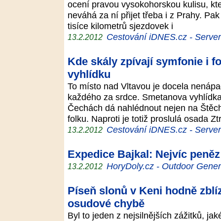
ocení pravou vysokohorskou kulisu, kte
neváhá za ní přijet třeba i z Prahy. Pa
tisíce kilometrů sjezdovek i
Cestování iDNES.cz - Server p
13.2.2012
Kde skály zpívají symfonie i f
vyhlídku
To místo nad Vltavou je docela nenáp
každého za srdce. Smetanova vyhlídka 
Čechách dá nahlédnout nejen na Štěcho
folku. Naproti je totiž proslulá osada 
Cestování iDNES.cz - Server p
13.2.2012
Expedice Bajkal: Nejvíc peněz 
HoryDoly.cz - Outdoor Gener
13.2.2012
Píseň slonů v Keni hodně zblíz
osudové chybě
Byl to jeden z nejsilnějších zážitků, ja