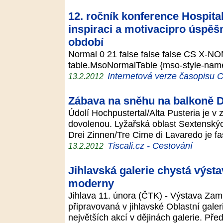
12. ročník konference Hospita
inspiraci a motivacipro úspěš
období
Normal 0 21 false false false CS X-NO
table.MsoNormalTable {mso-style-name:
Internetová verze časopisu
13.2.2012
Zábava na sněhu na balkoně 
Údolí Hochpustertal/Alta Pusteria je v
dovolenou. Lyžařská oblast Sextensk
Drei Zinnen/Tre Cime di Lavaredo je f
Tiscali.cz - Cestování
13.2.2012
Jihlavská galerie chystá výst
moderny
Jihlava 11. února (ČTK) - Výstava Zam
připravovaná v jihlavské Oblastní gale
největších akcí v dějinách galerie. Pře