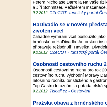
Petera Nicholase Darrella Na vaše rizik
a Jiří Schmitzer. Režisérem inscenace
CZeCOT -turistický portál Čes
9.2.2012
HaDivadlo se v novém předsta
životem včel
Záhadné vymírání včel posloužilo jako
brněnského HaDivadla. Autorskou insc
připravuje režisér Jiří Havelka. Divadeln
CZeCOT - turistický portál Če
9.2.2012
Osobností cestovního ruchu 2
Osobností cestovního ruchu pro rok 201
cestovního ruchu východní Moravy Dana
letošního ročníku turistického a gastr
Top Gastro to oznámila pořadatelská 
Tiscali.cz - Cestování
9.2.2012
Pražská obava z brněnského 