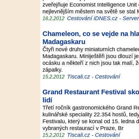
zveřejňuje Economist Intelligence Uni
nejlevnějším městem na světě se sta
Cestování iDNES.cz - Server p
16.2.2012
Chameleon, co se vejde na hla
Madagaskaru
Čtyři nové druhy miniaturních chamele
Madagaskaru. Miniještěři jsou dlouzí j
ocásku a někteří z nich jsou tak malí,
zápalky.
Tiscali.cz - Cestování
15.2.2012
Grand Restaurant Festival skonč
lidí
Třetí ročník gastronomického Grand Res
kulinářské speciality 22.354 hostů, tedy
Festivalu, který se konal od 15. ledna 
vybraných restaurací v Praze, Br
Tiscali.cz - Cestování
15.2.2012