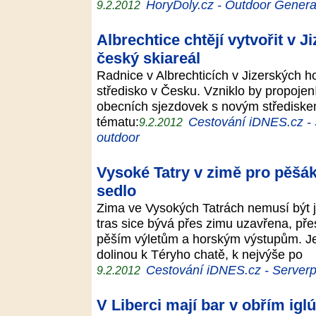
HoryDoly.cz - Outdoor Genera
9.2.2012
Albrechtice chtějí vytvořit v 
český skiareál
Radnice v Albrechticích v Jizerských ho
středisko v Česku. Vzniklo by propojen
obecních sjezdovek s novým střediske
tématu:
Cestování iDNES.cz - S
9.2.2012
outdoor
Vysoké Tatry v zimě pro pěšák
sedlo
Zima ve Vysokých Tatrách nemusí být j
tras sice bývá přes zimu uzavřena, pře
pěším výletům a horským výstupům. Je
dolinou k Téryho chatě, k nejvýše po
Cestování iDNES.cz - Serverpro
9.2.2012
V Liberci mají bar v obřím iglú