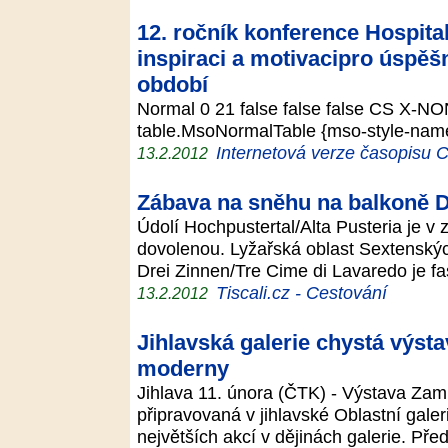
12. ročník konference Hospita
inspiraci a motivacipro úspěš
období
Normal 0 21 false false false CS X-NO
table.MsoNormalTable {mso-style-name:
Internetová verze časopisu
13.2.2012
Zábava na sněhu na balkoně 
Údolí Hochpustertal/Alta Pusteria je v
dovolenou. Lyžařská oblast Sextensk
Drei Zinnen/Tre Cime di Lavaredo je f
Tiscali.cz - Cestování
13.2.2012
Jihlavská galerie chystá výst
moderny
Jihlava 11. února (ČTK) - Výstava Zam
připravovaná v jihlavské Oblastní gale
největších akcí v dějinách galerie. Pře