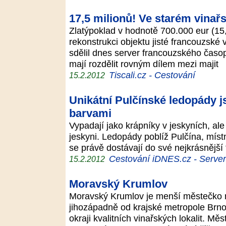
17,5 milionů! Ve starém vinařst
Zlatýpoklad v hodnotě 700.000 eur (15,
rekonstrukci objektu jisté francouzské
sdělil dnes server francouzského časo
mají rozdělit rovným dílem mezi majit
Tiscali.cz - Cestování
15.2.2012
Unikátní Pulčínské ledopády js
barvami
Vypadají jako krápníky v jeskyních, ale
jeskyni. Ledopády poblíž Pulčína, míst
se právě dostávají do své nejkrásnější
Cestování iDNES.cz - Server p
15.2.2012
Moravský Krumlov
Moravský Krumlov je menší městečko n
jihozápadně od krajské metropole Brno.
okraji kvalitních vinařských lokalit. 