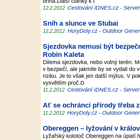
dřina.Další články k t
Cestování iDNES.cz - Server p
12.2.2012
Sníh a slunce ve Stubai
HoryDoly.cz - Outdoor Gener
12.2.2012
Sjezdovka nemusí být bezpečně
Robin Kaleta
Dilema sjezdovka, nebo volný terén. Mn
v bezpečí, ale jakmile by se vydali do 
riziku. Je to však jen další mýtus. V p
vysvětlím proč.D
Cestování iDNES.cz - Server p
11.2.2012
Ať se ochránci přírody třeba z
HoryDoly.cz - Outdoor Gener
11.2.2012
Obereggen – lyžování v králov
Lyžařský kolotoč Obereggen na úpatí 