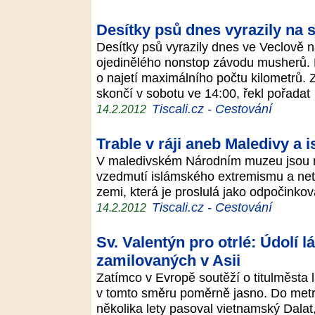
Desítky psů dnes vyrazily na 
Desítky psů vyrazily dnes ve Veclově n
ojedinělého nonstop závodu musherů. 
o najetí maximálního počtu kilometrů. 
skončí v sobotu ve 14:00, řekl pořada
Tiscali.cz - Cestování
14.2.2012
Trable v ráji aneb Maledivy a
V maledivském Národním muzeu jsou r
vzedmutí islámského extremismu a neto
zemi, která je proslulá jako odpočinkov
Tiscali.cz - Cestování
14.2.2012
Sv. Valentýn pro otrlé: Údolí 
zamilovaných v Asii
Zatímco v Evropě soutěží o titulměsta
v tomto směru poměrně jasno. Do metr
několika lety pasoval vietnamský Dalat