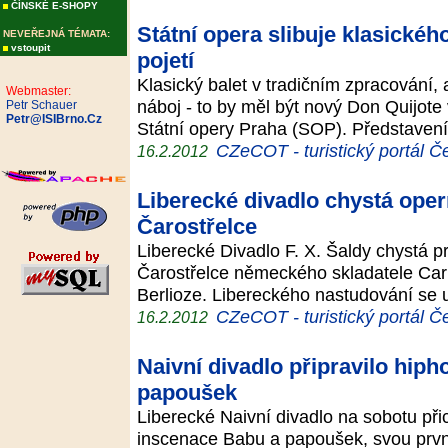
ČÍNSKÉ E-SHOPY
Státní opera slibuje klasické
NEVEŘEJNÁ TÉMATA:
vstoupit
pojetí
Klasický balet v tradičním zpracování, 
Webmaster:
náboj - to by měl být nový Don Quijote
Petr Schauer
Petr@ISIBrno.Cz
Státní opery Praha (SOP). Představení
CZeCOT - turistický portál Č
16.2.2012
Liberecké divadlo chystá ope
Čarostřelce
Liberecké Divadlo F. X. Šaldy chystá pr
Čarostřelce německého skladatele Car
Berlioze. Libereckého nastudování se 
CZeCOT - turistický portál Č
16.2.2012
Naivní divadlo připravilo hip
papoušek
Liberecké Naivní divadlo na sobotu př
inscenace Babu a papoušek, svou prvn