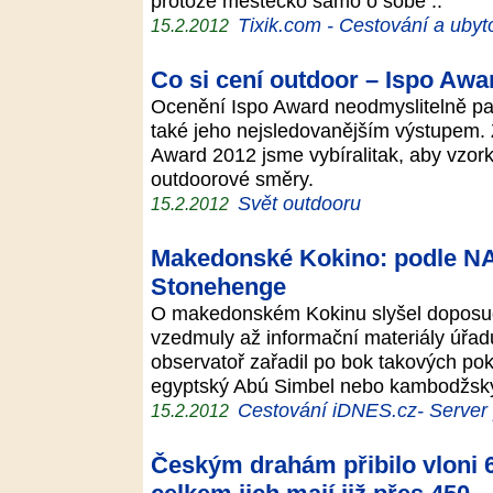
protože městečko samo o sobě ..
Tixik.com - Cestování a ubyt
15.2.2012
Co si cení outdoor – Ispo Awa
Ocenění Ispo Award neodmyslitelně patř
také jeho nejsledovanějším výstupem. Z
Award 2012 jsme vybíralitak, aby vzork
outdoorové směry.
Svět outdooru
15.2.2012
Makedonské Kokino: podle N
Stonehenge
O makedonském Kokinu slyšel doposud
vzedmuly až informační materiály úřad
observatoř zařadil po bok takových pok
egyptský Abú Simbel nebo kambodžs
Cestování iDNES.cz- Server p
15.2.2012
Českým drahám přibilo vloni 