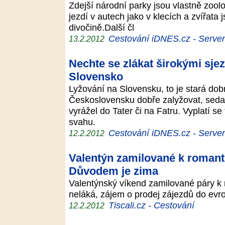
Zdejší národní parky jsou vlastně zoo
jezdí v autech jako v klecích a zvířata
divočině.Další čl
Cestování iDNES.cz - Server p
13.2.2012
Nechte se zlákat širokými sje
Slovensko
Lyžování na Slovensku, to je stará dobr
Československu dobře zalyžovat, sedal 
vyrážel do Tater či na Fatru. Vyplatí s
svahu.
Cestování iDNES.cz - Server p
12.2.2012
Valentýn zamilované k romant
Důvodem je zima
Valentýnský víkend zamilované páry k r
neláká, zájem o prodej zájezdů do evr
Tiscali.cz - Cestování
12.2.2012