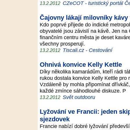
CZeCOT - turistický portál Č
13.2.2012
Čajovny lákají milovníky kávy
Kdo poprvé přijede do indické metropole
obyvatelé jsou závislí na kávě. Jen n
finančním centru města je deset kaváre
všechny prosperují.
Tiscali.cz - Cestování
13.2.2012
Ohnivá konvice Kelly Kettle
Díky několika kamarádům, kteří rádi t
rukou dostala konvice Kelly Kettle pro
Vzdáleně by mohla připomínat dřívkáč,
každé zmínce sáhodlouhé diskuze. P
Svět outdooru
13.2.2012
Lyžování ve Francii: jeden ski
sjezdovek
Francie nabízí dobré lyžování předevš