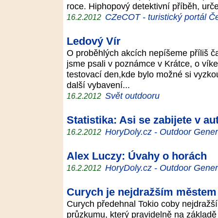
roce. Hiphopový detektivní příběh, urč
CZeCOT - turistický portál Č
16.2.2012
Ledový Vír
O proběhlých akcích nepíšeme příliš ča
jsme psali v poznámce v Krátce, o vík
testovací den,kde bylo možné si vyzko
další vybavení...
Svět outdooru
16.2.2012
Statistika: Asi se zabijete v au
HoryDoly.cz - Outdoor Gener
16.2.2012
Alex Luczy: Úvahy o horách
HoryDoly.cz - Outdoor Gener
16.2.2012
Curych je nejdražším městem sv
Curych předehnal Tokio coby nejdražší 
průzkumu, který pravidelně na základě