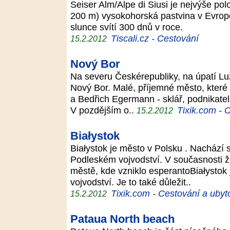
Seiser Alm/Alpe di Siusi je nejvýše p
200 m) vysokohorská pastvina v Evropě,
slunce svítí 300 dnů v roce.
Tiscali.cz - Cestování
15.2.2012
Nový Bor
Na severu Českérepubliky, na úpatí Lu
Nový Bor. Malé, příjemné město, které 
a Bedřich Egermann - sklář, podnikatel
V pozdějším o..
Tixik.com - 
15.2.2012
Białystok
Białystok je město v Polsku . Nachází 
Podleském vojvodství. V současnosti ž
městě, kde vzniklo esperantoBiałystok 
vojvodství. Je to také důležit..
Tixik.com - Cestování a ubyt
15.2.2012
Pataua North beach