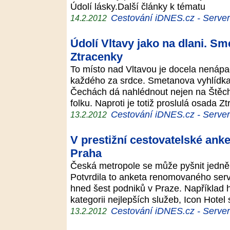
Údolí lásky.Další články k tématu
Cestování iDNES.cz - Server p
14.2.2012
Údolí Vltavy jako na dlani. S
Ztracenky
To místo nad Vltavou je docela nenáp
každého za srdce. Smetanova vyhlídka 
Čechách dá nahlédnout nejen na Štěcho
folku. Naproti je totiž proslulá osada 
Cestování iDNES.cz - Server p
13.2.2012
V prestižní cestovatelské anke
Praha
Česká metropole se může pyšnit jedněm
Potvrdila to anketa renomovaného serv
hned šest podniků v Praze. Například h
kategorii nejlepších služeb, Icon Hote
Cestování iDNES.cz - Server p
13.2.2012