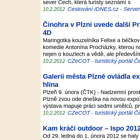
sever Čech, která turisty seznámí s
Cestování iDNES.cz - Server p
10.2.2012
Činohra v Plzni uvede další 
4D
Maringotka kouzelníka Felixe a béčkov
komedie Antonína Procházky, kterou n
nejen o kouzlech a vědě, ale předevší
CZeCOT - turistický portál Č
10.2.2012
Galerii města Plzně ovládla e
hlína
Plzeň 9. února (ČTK) - Nadzemní prost
Plzně zvou ode dneška na novou expoz
výstava mapuje práci sedmi umělců, pr
CZeCOT - turistický portál Č
10.2.2012
Kam kráčí outdoor – Ispo 201
Od 29. ledna do 1. února 2012 se hal