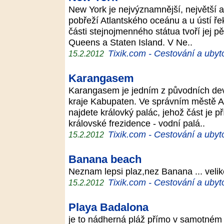
New York je nejvýznamnější, největší a
pobřeží Atlantského oceánu a u ústí ře
části stejnojmenného státua tvoří jej 
Queens a Staten Island. V Ne..
Tixik.com - Cestování a ubyt
15.2.2012
Karangasem
Karangasem je jedním z původních devít
kraje Kabupaten. Ve správním městě 
najdete královký palác, jehož část je př
královské frezidence - vodní palá..
Tixik.com - Cestování a ubyt
15.2.2012
Banana beach
Neznam lepsi plaz,nez Banana ... velik
Tixik.com - Cestování a ubyt
15.2.2012
Playa Badalona
je to nádherná pláž přímo v samotném c