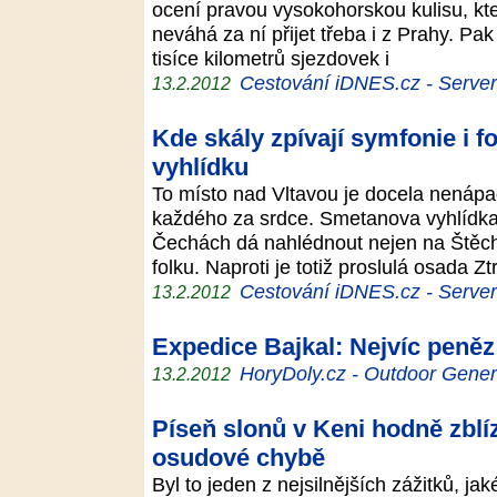
ocení pravou vysokohorskou kulisu, kte
neváhá za ní přijet třeba i z Prahy. Pa
tisíce kilometrů sjezdovek i
Cestování iDNES.cz - Server p
13.2.2012
Kde skály zpívají symfonie i f
vyhlídku
To místo nad Vltavou je docela nenáp
každého za srdce. Smetanova vyhlídka 
Čechách dá nahlédnout nejen na Štěcho
folku. Naproti je totiž proslulá osada 
Cestování iDNES.cz - Server p
13.2.2012
Expedice Bajkal: Nejvíc peněz 
HoryDoly.cz - Outdoor Gener
13.2.2012
Píseň slonů v Keni hodně zblíz
osudové chybě
Byl to jeden z nejsilnějších zážitků, ja