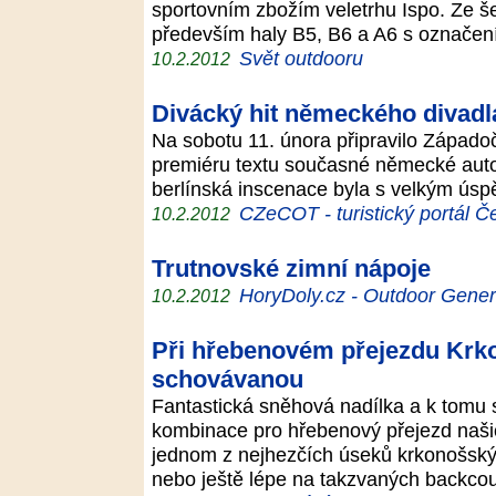
sportovním zbožím veletrhu Ispo. Ze še
především haly B5, B6 a A6 s označen
Svět outdooru
10.2.2012
Divácký hit německého divadl
Na sobotu 11. února připravilo Západ
premiéru textu současné německé autor
berlínská inscenace byla s velkým ú
CZeCOT - turistický portál Č
10.2.2012
Trutnovské zimní nápoje
HoryDoly.cz - Outdoor Gener
10.2.2012
Při hřebenovém přejezdu Krk
schovávanou
Fantastická sněhová nadílka a k tomu s
kombinace pro hřebenový přejezd našic
jednom z nejhezčích úseků krkonošsk
nebo ještě lépe na takzvaných backc