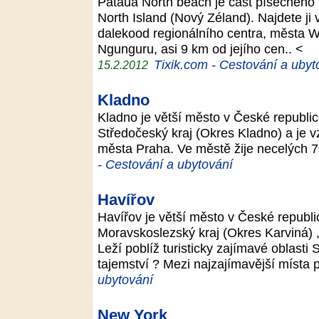
Pataua North beach je část písečného
North Island (Nový Zéland). Najdete ji
dalekood regionálního centra, města W
Ngunguru, asi 9 km od jejího cen.. <
Tixik.com - Cestování a ubyt
15.2.2012
Kladno
Kladno je větší město v České republi
Středočeský kraj (Okres Kladno) a je 
města Praha. Ve městě žije necelých 70
- Cestování a ubytování
Havířov
Havířov je větší město v České republ
Moravskoslezský kraj (Okres Karviná) 
Leží poblíž turisticky zajímavé oblasti
tajemství ? Mezi najzajímavější místa 
ubytování
New York