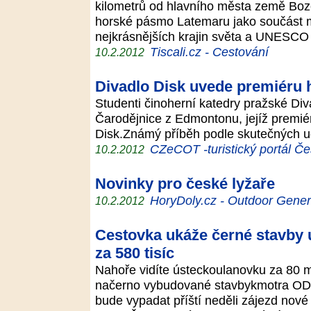
kilometrů od hlavního města země Boz
horské pásmo Latemaru jako součást 
nejkrásnějších krajin světa a UNESCO
Tiscali.cz - Cestování
10.2.2012
Divadlo Disk uvede premiéru
Studenti činoherní katedry pražské Div
Čarodějnice z Edmontonu, jejíž premié
Disk.Známý příběh podle skutečných u
CZeCOT -turistický portál Če
10.2.2012
Novinky pro české lyžaře
HoryDoly.cz - Outdoor Gener
10.2.2012
Cestovka ukáže černé stavby 
za 580 tisíc
Nahoře vidíte ústeckoulanovku za 80 m
načerno vybudované stavbykmotra ODS
bude vypadat příští neděli zájezd nové