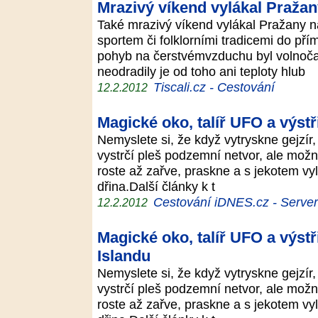
Mrazivý víkend vylákal Praža
Také mrazivý víkend vylákal Pražany n
sportem či folklorními tradicemi do pří
pohyb na čerstvémvzduchu byl volnočasov
neodradily je od toho ani teploty hlub
Tiscali.cz - Cestování
12.2.2012
Magické oko, talíř UFO a výstři
Nemyslete si, že když vytryskne gejzír, v
vystrčí pleš podzemní netvor, ale možn
roste až zařve, praskne a s jekotem vyle
dřina.Další články k t
Cestování iDNES.cz - Server p
12.2.2012
Magické oko, talíř UFO a výstři
Islandu
Nemyslete si, že když vytryskne gejzír, v
vystrčí pleš podzemní netvor, ale možn
roste až zařve, praskne a s jekotem vyle