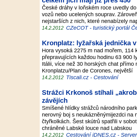
celkem jich mají již přes 450
České dráhy v loňském roce uvedly do
vozů nebo ucelených souprav. Zároveň
nejstarších z nich, které nenabízely na
CZeCOT - turistický portál Č
14.2.2012
Kronplatz: lyžařská jednička 
Hora vysoká 2275 m nad mořem, 114 k
přepravujících každou hodinu 63 900 l
Itálii, více než 30 horských chat přímo
Kronplatzu/Plan de Corones, největší
Tiscali.cz - Cestování
14.2.2012
Strážci Krkonoš stíhali „akrob
závějích
Smíšené hlídky strážců národního parku
nerovný boj s neukázněnýmijezdci na 
čtyřkolkách. Šest skútrů spatřili v sob
chráněné Labské louce nad Labskou
Cestování iDNES.cz - Server p
14.2.2012