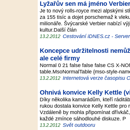
Lyžařův sen má jméno Verbie
Je to nový rolls-royce mezi alpskými stř
za 155 tisíc a dojet porschemaž k vleku
milionáře. Švýcarské Verbier nabízí výj
kultur.Další člán
Cestování iDNES.cz - Server p
13.2.2012
Koncepce udržitelnosti nemůže
ale celé firmy
Normal 0 21 false false false CS X-NO
table.MsoNormalTable {mso-style-name
Internetová verze časopisu
13.2.2012
Ohnivá konvice Kelly Kettle (v
Díky několika kamarádům, kteří ráditá
rukou dostala konvice Kelly Kettle pro
Vzdáleně by mohla připomínat dřívkáč
každé zmínce sáhodlouhé diskuze. P
Svět outdooru
13.2.2012