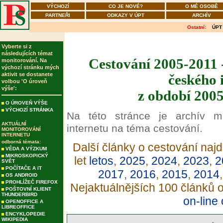
VÝCHOZÍ
CO JE NOVÉ?
O MÉ OSOBĚ
PARTNEŘI
ODKAZY V ÚPT
ARCHÍV
Ostatní:
ÚPT
Vyberte si z
následujících témat
Cestování 2005-2011 
monitorování. Na
výchozí stránku mých
aktivit se dostanete
českého 
volbou 'O úroveň
výše':
z období 2005
O ÚROVEŇ VÝŠE
VÝCHOZÍ STRÁNKA
Na této stránce je archív m
AKTUÁLNÍ
internetu na téma cestování.
MONITOROVÁNÍ
INTERNETU
odborná témata:
Další články o cestování najd
VĚDA A VÝZKUM
MIKROSKOPICKÝ
let
letos
,
2025
,
2024
,
2023
,
2
SVĚT
POČÍTAČE A IT
2017
,
2016
,
2015
,
2014
OS ANDROID
PROHLÍŽEČ FIREFOX
Nejaktuálnějších 100 článků 
POŠTOVNÍ KLIENT
THUNDERBIRD
on-line
OPENOFFICE A
LIBREOFFICE
ENCYKLOPEDIE
WIKIPEDIA