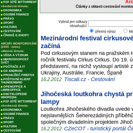
Arc
P2P SÍTĚ BITTORRENT
všeobecná témata:
Články z oblasti cestování monito
EKONOMIKA
OSOBNÍ FINANCE
PRÁVO
Vybrat jen odkazy
SPORT
obsahující:
KULTURA
CESTOVÁNÍ
přesný výraz
kt
ČÍNSKÉ E-SHOPY
Mezinárodní festival cirkusov
ARCHÍV MONITOROVÁNÍ
začíná
(2005 - letos):
odborná témata:
Pod cirkusovým stanem na pražském Ha
VĚDA A VÝZKUM
ročník festivalu Cirkus Cirkus. Do 19.
MIKROSKOPICKÝ
SVĚT
představení, na nichž vystoupí artist
POČÍTAČE A IT
OS ANDROID
Ukrajiny, Austrálie, Francie, Španě
PROHLÍŽEČ FIREFOX
Tiscali.cz - Cestování
16.2.2012
POŠTOVNÍ KLIENT
THUNDERBIRD
OPENOFFICE A
LIBREOFFICE
Jihočeská loutkohra chystá p
ENCYKLOPEDIE
WIKIPEDIA
lampy
P2P SÍTĚ BITTORRENT
všeobecná témata:
Loutkohra Jihočeského divadla uvede 
EKONOMIKA
OSOBNÍ FINANCE
nejslavnějších Šeherezádiných příběhů
PRÁVO
společným divadelním projektem Jihoč
SPORT
KULTURA
CZeCOT - turistický portál Č
16.2.2012
CESTOVÁNÍ