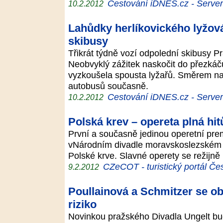
Cestování iDNES.cz - Server p
10.2.2012
Lahůdky herlíkovického lyžová
skibusy
Třikrát týdně vozí odpolední skibusy P
Neobvyklý zážitek naskočit do přezkáč
vyzkoušela spousta lyžařů. Směrem na H
autobusů současně.
Cestování iDNES.cz - Server p
10.2.2012
Polská krev – opereta plná hit
První a současně jedinou operetní pre
vNárodním divadle moravskoslezském
Polské krve. Slavné operety se režijně 
CZeCOT - turistický portál Če
9.2.2012
Poullainová a Schmitzer se ob
riziko
Novinkou pražského Divadla Ungelt bu