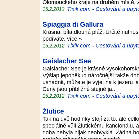
Olomouckého kraje na druhém místě, 
Tixik.com - Cestování a ubyt
15.2.2012
Spiaggia di Gallura
Krásná, bílá,dlouhá pláž. Určitě nutnos
podíváte. více »
Tixik.com - Cestování a ubyt
15.2.2012
Gaislacher See
Gaislacher See je krásné vysokohorské 
Výšlap jeponěkud náročnější takže dob
usnadnit, můžete je vyjet na k jezeru 
Ceny jsou přibližně stejné ja..
Tixik.com - Cestování a ubyt
15.2.2012
Žlutice
Tak na dvě hodinky stojí za to, ale cel
speciálně vůli Žlutickému kancionálu,
doba nebyla nijak neobvyklá. Žádná ho