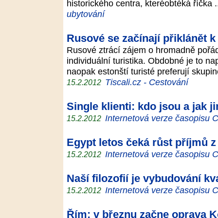
historického centra, kteréobtéká říčka 
ubytování
Rusové se začínají přiklánět k 
Rusové ztrácí zájem o hromadně pořáda
individuální turistika. Obdobné je to nap
naopak estonští turisté preferují skup
Tiscali.cz - Cestování
15.2.2012
Single klienti: kdo jsou a jak 
Internetová verze časopisu
15.2.2012
Egypt letos čeká růst příjmů z 
Internetová verze časopisu
15.2.2012
Naší filozofií je vybudování k
Internetová verze časopisu
15.2.2012
Řím: v březnu začne oprava K