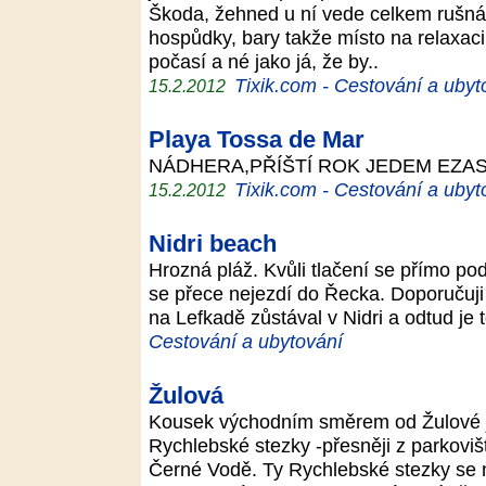
Škoda, žehned u ní vede celkem rušná s
hospůdky, bary takže místo na relaxaci
počasí a né jako já, že by..
Tixik.com - Cestování a ubyt
15.2.2012
Playa Tossa de Mar
NÁDHERA,PŘÍŠTÍ ROK JEDEM EZASE
Tixik.com - Cestování a ubyt
15.2.2012
Nidri beach
Hrozná pláž. Kvůli tlačení se přímo p
se přece nejezdí do Řecka. Doporučuji 
na Lefkadě zůstával v Nidri a odtud je
Cestování a ubytování
Žulová
Kousek východním směrem od Žulové je
Rychlebské stezky -přesněji z parkovi
Černé Vodě. Ty Rychlebské stezky se 