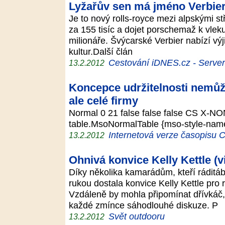
Lyžařův sen má jméno Verbie
Je to nový rolls-royce mezi alpskými stř
za 155 tisíc a dojet porschemaž k vleku
milionáře. Švýcarské Verbier nabízí výj
kultur.Další člán
Cestování iDNES.cz - Server p
13.2.2012
Koncepce udržitelnosti nemůže
ale celé firmy
Normal 0 21 false false false CS X-NO
table.MsoNormalTable {mso-style-name
Internetová verze časopisu
13.2.2012
Ohnivá konvice Kelly Kettle (v
Díky několika kamarádům, kteří ráditá
rukou dostala konvice Kelly Kettle pro
Vzdáleně by mohla připomínat dřívkáč
každé zmínce sáhodlouhé diskuze. P
Svět outdooru
13.2.2012