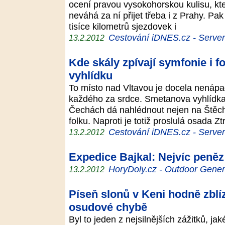
ocení pravou vysokohorskou kulisu, kte
neváhá za ní přijet třeba i z Prahy. Pa
tisíce kilometrů sjezdovek i
Cestování iDNES.cz - Server p
13.2.2012
Kde skály zpívají symfonie i f
vyhlídku
To místo nad Vltavou je docela nenáp
každého za srdce. Smetanova vyhlídka 
Čechách dá nahlédnout nejen na Štěcho
folku. Naproti je totiž proslulá osada 
Cestování iDNES.cz - Server p
13.2.2012
Expedice Bajkal: Nejvíc peněz 
HoryDoly.cz - Outdoor Gener
13.2.2012
Píseň slonů v Keni hodně zblíz
osudové chybě
Byl to jeden z nejsilnějších zážitků, ja