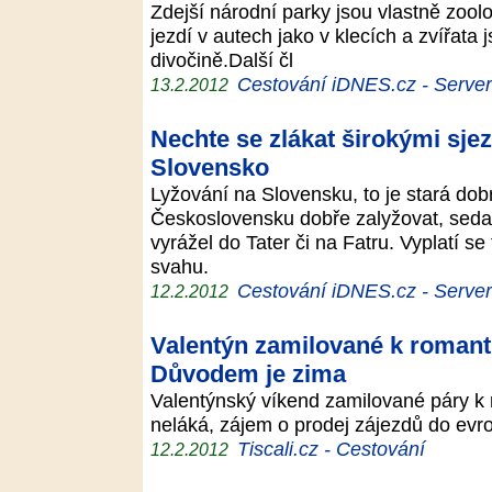
Zdejší národní parky jsou vlastně zoo
jezdí v autech jako v klecích a zvířata
divočině.Další čl
Cestování iDNES.cz - Server p
13.2.2012
Nechte se zlákat širokými sje
Slovensko
Lyžování na Slovensku, to je stará dobr
Československu dobře zalyžovat, sedal 
vyrážel do Tater či na Fatru. Vyplatí s
svahu.
Cestování iDNES.cz - Server p
12.2.2012
Valentýn zamilované k romant
Důvodem je zima
Valentýnský víkend zamilované páry k r
neláká, zájem o prodej zájezdů do evr
Tiscali.cz - Cestování
12.2.2012