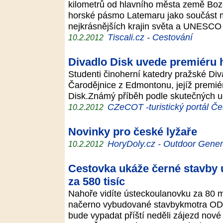
kilometrů od hlavního města země Boz
horské pásmo Latemaru jako součást 
nejkrásnějších krajin světa a UNESCO
Tiscali.cz - Cestování
10.2.2012
Divadlo Disk uvede premiéru
Studenti činoherní katedry pražské Div
Čarodějnice z Edmontonu, jejíž premié
Disk.Známý příběh podle skutečných u
CZeCOT -turistický portál Če
10.2.2012
Novinky pro české lyžaře
HoryDoly.cz - Outdoor Gener
10.2.2012
Cestovka ukáže černé stavby 
za 580 tisíc
Nahoře vidíte ústeckoulanovku za 80 m
načerno vybudované stavbykmotra ODS
bude vypadat příští neděli zájezd nové