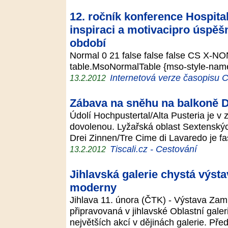
12. ročník konference Hospita
inspiraci a motivacipro úspěš
období
Normal 0 21 false false false CS X-NO
table.MsoNormalTable {mso-style-name:
Internetová verze časopisu
13.2.2012
Zábava na sněhu na balkoně 
Údolí Hochpustertal/Alta Pusteria je v
dovolenou. Lyžařská oblast Sextensk
Drei Zinnen/Tre Cime di Lavaredo je f
Tiscali.cz - Cestování
13.2.2012
Jihlavská galerie chystá výst
moderny
Jihlava 11. února (ČTK) - Výstava Zam
připravovaná v jihlavské Oblastní gale
největších akcí v dějinách galerie. Pře