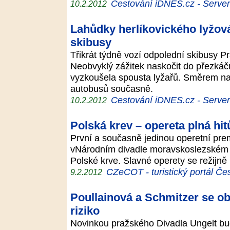
Cestování iDNES.cz - Server p
10.2.2012
Lahůdky herlíkovického lyžová
skibusy
Třikrát týdně vozí odpolední skibusy P
Neobvyklý zážitek naskočit do přezkáč
vyzkoušela spousta lyžařů. Směrem na H
autobusů současně.
Cestování iDNES.cz - Server p
10.2.2012
Polská krev – opereta plná hit
První a současně jedinou operetní pre
vNárodním divadle moravskoslezském
Polské krve. Slavné operety se režijně 
CZeCOT - turistický portál Če
9.2.2012
Poullainová a Schmitzer se ob
riziko
Novinkou pražského Divadla Ungelt bu