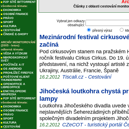
Arc
P2P SÍTĚ BITTORRENT
všeobecná témata:
Články z oblasti cestování monito
EKONOMIKA
OSOBNÍ FINANCE
PRÁVO
Vybrat jen odkazy
SPORT
obsahující:
KULTURA
CESTOVÁNÍ
přesný výraz
kt
ČÍNSKÉ E-SHOPY
Mezinárodní festival cirkusov
ARCHÍV MONITOROVÁNÍ
začíná
(2005 - letos):
odborná témata:
Pod cirkusovým stanem na pražském Ha
VĚDA A VÝZKUM
ročník festivalu Cirkus Cirkus. Do 19.
MIKROSKOPICKÝ
SVĚT
představení, na nichž vystoupí artist
POČÍTAČE A IT
OS ANDROID
Ukrajiny, Austrálie, Francie, Španě
PROHLÍŽEČ FIREFOX
Tiscali.cz - Cestování
16.2.2012
POŠTOVNÍ KLIENT
THUNDERBIRD
OPENOFFICE A
LIBREOFFICE
Jihočeská loutkohra chystá p
ENCYKLOPEDIE
WIKIPEDIA
lampy
P2P SÍTĚ BITTORRENT
všeobecná témata:
Loutkohra Jihočeského divadla uvede 
EKONOMIKA
OSOBNÍ FINANCE
nejslavnějších Šeherezádiných příběhů
PRÁVO
společným divadelním projektem Jihoč
SPORT
KULTURA
CZeCOT - turistický portál Č
16.2.2012
CESTOVÁNÍ