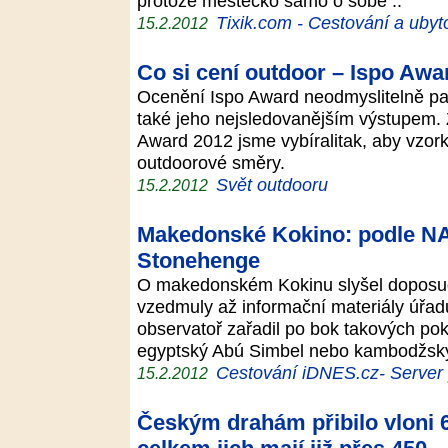
protože městečko samo o sobě ..
Tixik.com - Cestování a ubyt
15.2.2012
Co si cení outdoor – Ispo Awa
Ocenění Ispo Award neodmyslitelně patř
také jeho nejsledovanějším výstupem. Z
Award 2012 jsme vybíralitak, aby vzork
outdoorové směry.
Svět outdooru
15.2.2012
Makedonské Kokino: podle N
Stonehenge
O makedonském Kokinu slyšel doposud
vzedmuly až informační materiály úřad
observatoř zařadil po bok takových pok
egyptský Abú Simbel nebo kambodžs
Cestování iDNES.cz- Server p
15.2.2012
Českým drahám přibilo vloni 