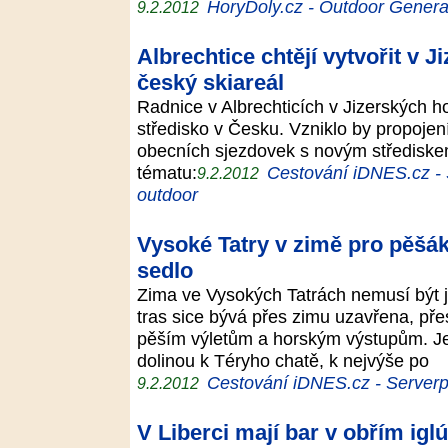
HoryDoly.cz - Outdoor Genera
9.2.2012
Albrechtice chtějí vytvořit v 
český skiareál
Radnice v Albrechticích v Jizerských ho
středisko v Česku. Vzniklo by propojen
obecních sjezdovek s novým střediske
tématu:
Cestování iDNES.cz - S
9.2.2012
outdoor
Vysoké Tatry v zimě pro pěšák
sedlo
Zima ve Vysokých Tatrách nemusí být j
tras sice bývá přes zimu uzavřena, pře
pěším výletům a horským výstupům. Je
dolinou k Téryho chatě, k nejvýše po
Cestování iDNES.cz - Serverpro
9.2.2012
V Liberci mají bar v obřím iglú