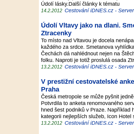
Údolí lásky.Další články k tématu
Cestování iDNES.cz - Server p
14.2.2012
Údolí Vltavy jako na dlani. S
Ztracenky
To místo nad Vltavou je docela nenáp
každého za srdce. Smetanova vyhlídka 
Čechách dá nahlédnout nejen na Štěcho
folku. Naproti je totiž proslulá osada 
Cestování iDNES.cz - Server p
13.2.2012
V prestižní cestovatelské anke
Praha
Česká metropole se může pyšnit jedněm
Potvrdila to anketa renomovaného serv
hned šest podniků v Praze. Například h
kategorii nejlepších služeb, Icon Hote
Cestování iDNES.cz - Server p
13.2.2012