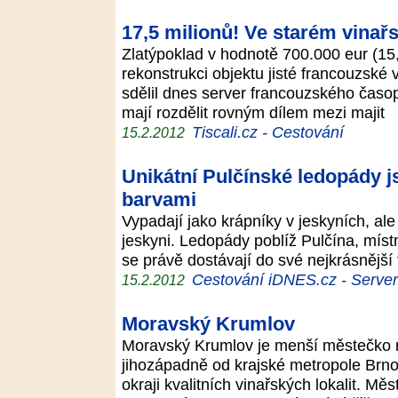
17,5 milionů! Ve starém vinařst
Zlatýpoklad v hodnotě 700.000 eur (15,
rekonstrukci objektu jisté francouzské
sdělil dnes server francouzského časo
mají rozdělit rovným dílem mezi majit
Tiscali.cz - Cestování
15.2.2012
Unikátní Pulčínské ledopády js
barvami
Vypadají jako krápníky v jeskyních, ale
jeskyni. Ledopády poblíž Pulčína, míst
se právě dostávají do své nejkrásnější
Cestování iDNES.cz - Server p
15.2.2012
Moravský Krumlov
Moravský Krumlov je menší městečko n
jihozápadně od krajské metropole Brno.
okraji kvalitních vinařských lokalit. 