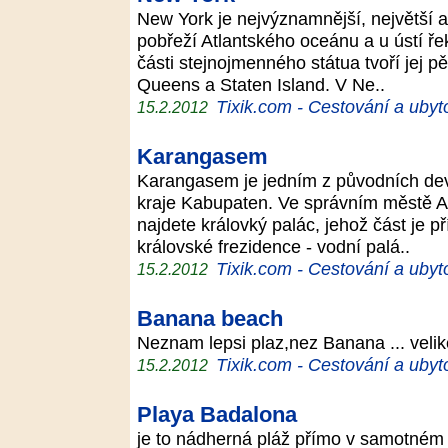
New York je nejvýznamnější, největší a
pobřeží Atlantského oceánu a u ústí ře
části stejnojmenného státua tvoří jej 
Queens a Staten Island. V Ne..
Tixik.com - Cestování a ubyt
15.2.2012
Karangasem
Karangasem je jedním z původních devít
kraje Kabupaten. Ve správním městě 
najdete královký palác, jehož část je př
královské frezidence - vodní palá..
Tixik.com - Cestování a ubyt
15.2.2012
Banana beach
Neznam lepsi plaz,nez Banana ... velik
Tixik.com - Cestování a ubyt
15.2.2012
Playa Badalona
je to nádherná pláž přímo v samotném c