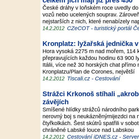
celkem jich mají již přes 450
České dráhy v loňském roce uvedly do
vozů nebo ucelených souprav. Zároveň
nejstarších z nich, které nenabízely na
CZeCOT - turistický portál Č
14.2.2012
Kronplatz: lyžařská jednička 
Hora vysoká 2275 m nad mořem, 114 k
přepravujících každou hodinu 63 900 l
Itálii, více než 30 horských chat přímo
Kronplatzu/Plan de Corones, největší
Tiscali.cz - Cestování
14.2.2012
Strážci Krkonoš stíhali „akrob
závějích
Smíšené hlídky strážců národního parku
nerovný boj s neukázněnýmijezdci na 
čtyřkolkách. Šest skútrů spatřili v sob
chráněné Labské louce nad Labskou
Cestování iDNES.cz - Server p
14.2.2012