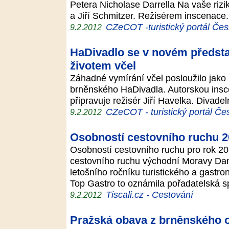
Petera Nicholase Darrella Na vaše rizik
a Jiří Schmitzer. Režisérem inscenace
CZeCOT -turistický portál Čes
9.2.2012
HaDivadlo se v novém předsta
životem včel
Záhadné vymírání včel posloužilo jako
brněnského HaDivadla. Autorskou insc
připravuje režisér Jiří Havelka. Divadeln
CZeCOT - turistický portál Če
9.2.2012
Osobností cestovního ruchu 2
Osobností cestovního ruchu pro rok 201
cestovního ruchu východní Moravy Dana
letošního ročníku turistického a gastr
Top Gastro to oznámila pořadatelská 
Tiscali.cz - Cestování
9.2.2012
Pražská obava z brněnského 