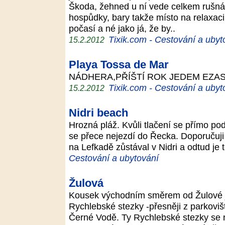
Škoda, žehned u ní vede celkem rušná s
hospůdky, bary takže místo na relaxaci
počasí a né jako já, že by..
Tixik.com - Cestování a ubyt
15.2.2012
Playa Tossa de Mar
NÁDHERA,PŘÍŠTÍ ROK JEDEM EZASE
Tixik.com - Cestování a ubyt
15.2.2012
Nidri beach
Hrozná pláž. Kvůli tlačení se přímo p
se přece nejezdí do Řecka. Doporučuji 
na Lefkadě zůstával v Nidri a odtud je
Cestování a ubytování
Žulová
Kousek východním směrem od Žulové je
Rychlebské stezky -přesněji z parkovi
Černé Vodě. Ty Rychlebské stezky se 