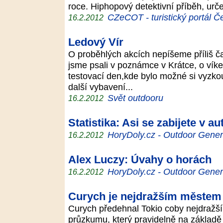
roce. Hiphopový detektivní příběh, urč
CZeCOT - turistický portál Č
16.2.2012
Ledový Vír
O proběhlých akcích nepíšeme příliš ča
jsme psali v poznámce v Krátce, o vík
testovací den,kde bylo možné si vyzko
další vybavení...
Svět outdooru
16.2.2012
Statistika: Asi se zabijete v au
HoryDoly.cz - Outdoor Gener
16.2.2012
Alex Luczy: Úvahy o horách
HoryDoly.cz - Outdoor Gener
16.2.2012
Curych je nejdražším městem sv
Curych předehnal Tokio coby nejdražší 
průzkumu, který pravidelně na základě