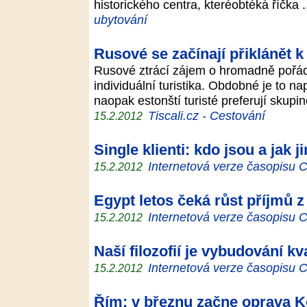
historického centra, kteréobtéká říčka 
ubytování
Rusové se začínají přiklánět k 
Rusové ztrácí zájem o hromadně pořáda
individuální turistika. Obdobné je to nap
naopak estonští turisté preferují skup
Tiscali.cz - Cestování
15.2.2012
Single klienti: kdo jsou a jak 
Internetová verze časopisu
15.2.2012
Egypt letos čeká růst příjmů z 
Internetová verze časopisu
15.2.2012
Naší filozofií je vybudování k
Internetová verze časopisu
15.2.2012
Řím: v březnu začne oprava K