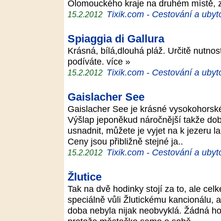
Olomouckého kraje na druhém místě, 
Tixik.com - Cestování a ubyt
15.2.2012
Spiaggia di Gallura
Krásná, bílá,dlouhá pláž. Určitě nutnos
podíváte. více »
Tixik.com - Cestování a ubyt
15.2.2012
Gaislacher See
Gaislacher See je krásné vysokohorské 
Výšlap jeponěkud náročnější takže dob
usnadnit, můžete je vyjet na k jezeru 
Ceny jsou přibližně stejné ja..
Tixik.com - Cestování a ubyt
15.2.2012
Žlutice
Tak na dvě hodinky stojí za to, ale cel
speciálně vůli Žlutickému kancionálu,
doba nebyla nijak neobvyklá. Žádná ho