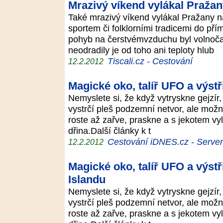
Mrazivý víkend vylákal Praža
Také mrazivý víkend vylákal Pražany n
sportem či folklorními tradicemi do pří
pohyb na čerstvémvzduchu byl volnočasov
neodradily je od toho ani teploty hlub
Tiscali.cz - Cestování
12.2.2012
Magické oko, talíř UFO a výstři
Nemyslete si, že když vytryskne gejzír, v
vystrčí pleš podzemní netvor, ale možn
roste až zařve, praskne a s jekotem vyle
dřina.Další články k t
Cestování iDNES.cz - Server p
12.2.2012
Magické oko, talíř UFO a výstři
Islandu
Nemyslete si, že když vytryskne gejzír, v
vystrčí pleš podzemní netvor, ale možn
roste až zařve, praskne a s jekotem vyle