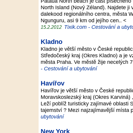
Pataua North beach je část písečného
North Island (Nový Zéland). Najdete ji
dalekood regionálního centra, města W
Ngunguru, asi 9 km od jejího cen.. <
Tixik.com - Cestování a ubyt
15.2.2012
Kladno
Kladno je větší město v České republi
Středočeský kraj (Okres Kladno) a je 
města Praha. Ve městě žije necelých 70
- Cestování a ubytování
Havířov
Havířov je větší město v České republ
Moravskoslezský kraj (Okres Karviná) 
Leží poblíž turisticky zajímavé oblasti
tajemství ? Mezi najzajímavější místa 
ubytování
New York