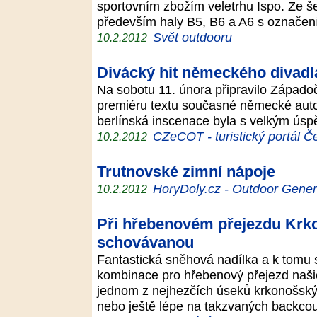
sportovním zbožím veletrhu Ispo. Ze še
především haly B5, B6 a A6 s označen
Svět outdooru
10.2.2012
Divácký hit německého divadl
Na sobotu 11. února připravilo Západ
premiéru textu současné německé autor
berlínská inscenace byla s velkým ú
CZeCOT - turistický portál Č
10.2.2012
Trutnovské zimní nápoje
HoryDoly.cz - Outdoor Gener
10.2.2012
Při hřebenovém přejezdu Krk
schovávanou
Fantastická sněhová nadílka a k tomu s
kombinace pro hřebenový přejezd našic
jednom z nejhezčích úseků krkonošsk
nebo ještě lépe na takzvaných backc