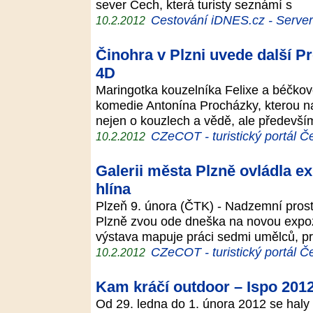
sever Čech, která turisty seznámí s
Cestování iDNES.cz - Server p
10.2.2012
Činohra v Plzni uvede další 
4D
Maringotka kouzelníka Felixe a béčkov
komedie Antonína Procházky, kterou n
nejen o kouzlech a vědě, ale předevší
CZeCOT - turistický portál Č
10.2.2012
Galerii města Plzně ovládla e
hlína
Plzeň 9. února (ČTK) - Nadzemní prost
Plzně zvou ode dneška na novou expoz
výstava mapuje práci sedmi umělců, pr
CZeCOT - turistický portál Č
10.2.2012
Kam kráčí outdoor – Ispo 201
Od 29. ledna do 1. února 2012 se hal