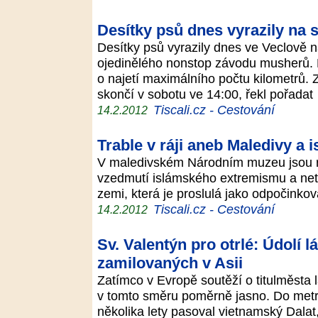
Desítky psů dnes vyrazily na 
Desítky psů vyrazily dnes ve Veclově n
ojedinělého nonstop závodu musherů. 
o najetí maximálního počtu kilometrů. 
skončí v sobotu ve 14:00, řekl pořada
Tiscali.cz - Cestování
14.2.2012
Trable v ráji aneb Maledivy a
V maledivském Národním muzeu jsou r
vzedmutí islámského extremismu a neto
zemi, která je proslulá jako odpočinkov
Tiscali.cz - Cestování
14.2.2012
Sv. Valentýn pro otrlé: Údolí 
zamilovaných v Asii
Zatímco v Evropě soutěží o titulměsta
v tomto směru poměrně jasno. Do metr
několika lety pasoval vietnamský Dalat