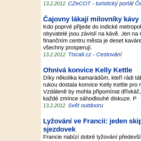
CZeCOT - turistický portál Č
13.2.2012
Čajovny lákají milovníky kávy
Kdo poprvé přijede do indické metropole
obyvatelé jsou závislí na kávě. Jen n
finančním centru města je deset kaváre
všechny prosperují.
Tiscali.cz - Cestování
13.2.2012
Ohnivá konvice Kelly Kettle
Díky několika kamarádům, kteří rádi t
rukou dostala konvice Kelly Kettle pro
Vzdáleně by mohla připomínat dřívkáč,
každé zmínce sáhodlouhé diskuze. P
Svět outdooru
13.2.2012
Lyžování ve Francii: jeden ski
sjezdovek
Francie nabízí dobré lyžování předevš