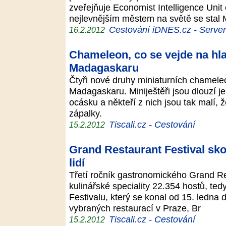
zveřejňuje Economist Intelligence Uni
nejlevnějším městem na světě se sta
Cestování iDNES.cz - Server p
16.2.2012
Chameleon, co se vejde na hla
Madagaskaru
Čtyři nové druhy miniaturních chamele
Madagaskaru. Miniještěři jsou dlouzí j
ocásku a někteří z nich jsou tak malí,
zápalky.
Tiscali.cz - Cestování
15.2.2012
Grand Restaurant Festival skonč
lidí
Třetí ročník gastronomického Grand Res
kulinářské speciality 22.354 hostů, tedy
Festivalu, který se konal od 15. ledna 
vybraných restaurací v Praze, Br
Tiscali.cz - Cestování
15.2.2012