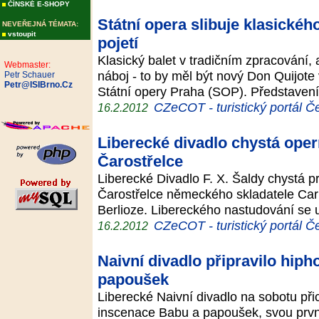
ČÍNSKÉ E-SHOPY
Státní opera slibuje klasické
NEVEŘEJNÁ TÉMATA:
vstoupit
pojetí
Klasický balet v tradičním zpracování, 
Webmaster:
náboj - to by měl být nový Don Quijote
Petr Schauer
Petr@ISIBrno.Cz
Státní opery Praha (SOP). Představení
CZeCOT - turistický portál Č
16.2.2012
Liberecké divadlo chystá ope
Čarostřelce
Liberecké Divadlo F. X. Šaldy chystá pr
Čarostřelce německého skladatele Car
Berlioze. Libereckého nastudování se 
CZeCOT - turistický portál Č
16.2.2012
Naivní divadlo připravilo hip
papoušek
Liberecké Naivní divadlo na sobotu př
inscenace Babu a papoušek, svou prvn