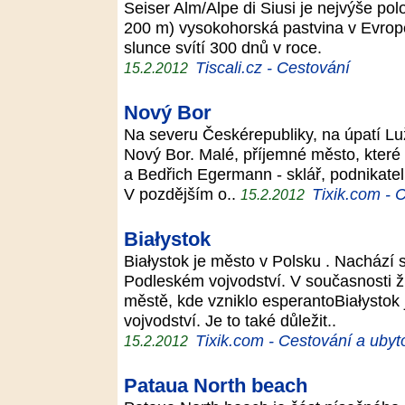
Seiser Alm/Alpe di Siusi je nejvýše p
200 m) vysokohorská pastvina v Evropě,
slunce svítí 300 dnů v roce.
Tiscali.cz - Cestování
15.2.2012
Nový Bor
Na severu Českérepubliky, na úpatí Lu
Nový Bor. Malé, příjemné město, které 
a Bedřich Egermann - sklář, podnikatel
V pozdějším o..
Tixik.com - 
15.2.2012
Białystok
Białystok je město v Polsku . Nachází 
Podleském vojvodství. V současnosti ž
městě, kde vzniklo esperantoBiałystok 
vojvodství. Je to také důležit..
Tixik.com - Cestování a ubyt
15.2.2012
Pataua North beach