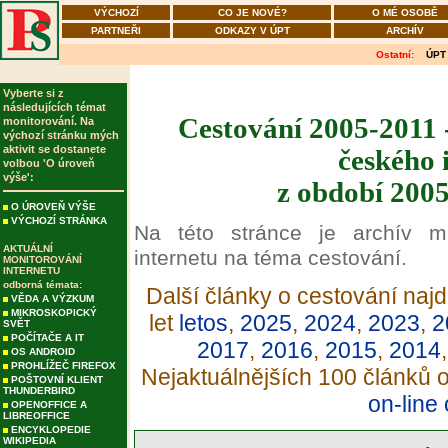
VÝCHOZÍ
CO JE NOVÉ?
O MÉ OSOBĚ
PARTNEŘI
ODKAZY V ÚPT
ARCHÍV
Ostatní:
ÚPT
Vyberte si z
následujících témat
Cestování 2005-2011 
monitorování. Na
výchozí stránku mých
aktivit se dostanete
českého 
volbou 'O úroveň
výše':
z období 2005
O ÚROVEŇ VÝŠE
VÝCHOZÍ STRÁNKA
Na této stránce je archív m
AKTUÁLNÍ
internetu na téma cestování.
MONITOROVÁNÍ
INTERNETU
odborná témata:
Další články o cestování najd
VĚDA A VÝZKUM
MIKROSKOPICKÝ
let
letos
,
2025
,
2024
,
2023
,
2
SVĚT
POČÍTAČE A IT
2017
,
2016
,
2015
,
2014
OS ANDROID
PROHLÍŽEČ FIREFOX
Nejaktuálnějších 100 článků 
POŠTOVNÍ KLIENT
THUNDERBIRD
on-line
OPENOFFICE A
LIBREOFFICE
ENCYKLOPEDIE
WIKIPEDIA