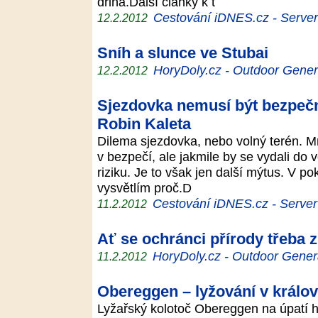
dřina.Další články k t
Cestování iDNES.cz - Server p
12.2.2012
Sníh a slunce ve Stubai
HoryDoly.cz - Outdoor Gener
12.2.2012
Sjezdovka nemusí být bezpečně
Robin Kaleta
Dilema sjezdovka, nebo volný terén. Mn
v bezpečí, ale jakmile by se vydali do 
riziku. Je to však jen další mýtus. V p
vysvětlím proč.D
Cestování iDNES.cz - Server p
11.2.2012
Ať se ochránci přírody třeba z
HoryDoly.cz - Outdoor Gener
11.2.2012
Obereggen – lyžování v králov
Lyžařský kolotoč Obereggen na úpatí 