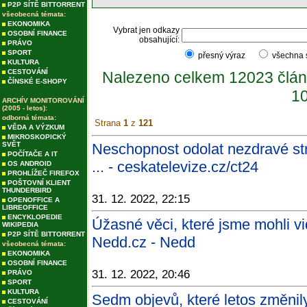
P2P SÍTĚ BITTORRENT
všeobecná témata:
EKONOMIKA
Vybrat jen odkazy
OSOBNÍ FINANCE
obsahující:
PRÁVO
SPORT
přesný výraz
všechna
KULTURA
CESTOVÁNÍ
Nalezeno celkem 12023 člán
ČÍNSKÉ E-SHOPY
10
ARCHÍV MONITOROVÁNÍ
(2005 - letos):
odborná témata:
Strana
1
z
121
VĚDA A VÝZKUM
MIKROSKOPICKÝ
SVĚT
Neschopnost odolat nezdravé st
POČÍTAČE A IT
... - ceskatelevize.cz/ct24
OS ANDROID
PROHLÍŽEČ FIREFOX
POŠTOVNÍ KLIENT
THUNDERBIRD
31. 12. 2022, 22:15
OPENOFFICE A
LIBREOFFICE
ENCYKLOPEDIE
Úžasné věci, které jsme mohli vi
WIKIPEDIA
P2P SÍTĚ BITTORRENT
Nedd.cz - Nedd
všeobecná témata:
EKONOMIKA
OSOBNÍ FINANCE
31. 12. 2022, 20:46
PRÁVO
SPORT
KULTURA
Sedm objevů, které letos změnil
CESTOVÁNÍ