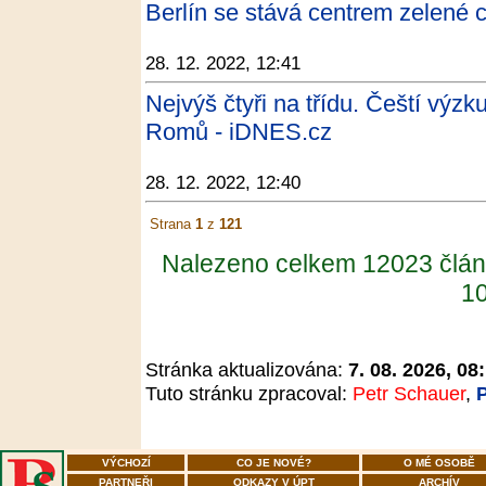
Berlín se stává centrem zelené 
28. 12. 2022, 12:41
Nejvýš čtyři na třídu. Čeští výzk
Romů - iDNES.cz
28. 12. 2022, 12:40
Strana
1
z
121
Nalezeno celkem 12023 člán
10
Stránka aktualizována:
7. 08. 2026, 08
Tuto stránku zpracoval:
Petr Schauer
,
VÝCHOZÍ
CO JE NOVÉ?
O MÉ OSOBĚ
PARTNEŘI
ODKAZY V ÚPT
ARCHÍV