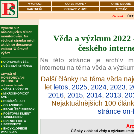
VÝCHOZÍ
CO JE NOVÉ?
O MÉ OSOBĚ
PARTNEŘI
ODKAZY V ÚPT
ARCHÍV
Ostatní:
ÚPT
Vyberte si z
následujících témat
Věda a výzkum 2022 -
monitorování. Na
výchozí stránku mých
aktivit se dostanete
českého intern
volbou 'O úroveň
výše':
Na této stránce je archív m
O ÚROVEŇ VÝŠE
internetu na téma věda a výzku
VÝCHOZÍ STRÁNKA
AKTUÁLNÍ
Další články na téma věda naj
MONITOROVÁNÍ
INTERNETU
let
letos
,
2025
,
2024
,
2023
,
2
odborná témata:
VĚDA A VÝZKUM
2016
,
2015
,
2014
,
2013
,
20
MIKROSKOPICKÝ
SVĚT
POČÍTAČE A IT
Nejaktuálnějších 100 člán
OS ANDROID
stránce on-
PROHLÍŽEČ FIREFOX
POŠTOVNÍ KLIENT
THUNDERBIRD
OPENOFFICE A
LIBREOFFICE
Arc
ENCYKLOPEDIE
Články z oblasti vědy a výzkumu mon
WIKIPEDIA