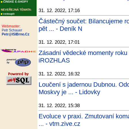
ČÍNSKÉ E-SHOPY
31. 12. 2022, 17:16
NEVEŘEJNÁ TÉMATA:
vstoupit
Částečný součet: Bilancujeme r
Webmaster:
pět ... - Deník N
Petr Schauer
Petr@ISIBrno.Cz
31. 12. 2022, 17:01
Zásadní vědecké momenty roku 2
iROZHLAS
31. 12. 2022, 16:32
Loučení s jadernou Dubnou. Od
Moskvy je ... - Lidovky
31. 12. 2022, 15:38
Evoluce v praxi. Zmutovaní komář
... - vtm.zive.cz