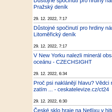
Důstojné spočinutí pro hrdiny náro
Pražský deník
29. 12. 2022, 7:17
Důstojné spočinutí pro hrdiny náro
Litoměřický deník
29. 12. 2022, 7:17
V New Yorku nalezli minerál obs
oceánu - CZECHSIGHT
29. 12. 2022, 6:34
Proč psi naklánějí hlavu? Vědci 
zatím ... - ceskatelevize.cz/ct24
29. 12. 2022, 6:30
České sklo hraje na Netlixu v h