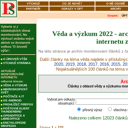
VÝCHOZÍ
CO JE NOVÉ?
O MÉ OSOBĚ
PARTNEŘI
ODKAZY V ÚPT
ARCHÍV
Ostatní:
ÚPT
Vyberte si z
následujících témat
Věda a výzkum 2022 - arc
monitorování. Na
výchozí stránku mých
internetu 
aktivit se dostanete
volbou 'O úroveň
výše':
Na této stránce je archív monitorování článků z 
Další články na téma věda najdete v příslušnýc
O ÚROVEŇ VÝŠE
VÝCHOZÍ STRÁNKA
2020
,
2019
,
2018
,
2017
,
2016
,
2015
,
20
Nejaktuálnějších 100 článků na téma 
AKTUÁLNÍ
MONITOROVÁNÍ
INTERNETU
Arc
odborná témata:
VĚDA A VÝZKUM
Články z oblasti vědy a výzkumu mon
MIKROSKOPICKÝ
SVĚT
POČÍTAČE A IT
Vybrat jen odkazy
OS ANDROID
obsahující:
PROHLÍŽEČ FIREFOX
POŠTOVNÍ KLIENT
přesný výraz
všechna
THUNDERBIRD
OPENOFFICE A
Nalezeno celkem 12023 článků
LIBREOFFICE
ENCYKLOPEDIE
WIKIPEDIA
Strana
1
z
121