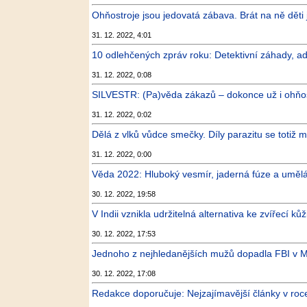
Ohňostroje jsou jedovatá zábava. Brát na ně děti je 
31. 12. 2022, 4:01
10 odlehčených zpráv roku: Detektivní záhady, 
31. 12. 2022, 0:08
SILVESTR: (Pa)věda zákazů – dokonce už i ohňostro
31. 12. 2022, 0:02
Dělá z vlků vůdce smečky. Díly parazitu se totiž 
31. 12. 2022, 0:00
Věda 2022: Hluboký vesmír, jaderná fúze a umělá
30. 12. 2022, 19:58
V Indii vznikla udržitelná alternativa ke zvířecí ků
30. 12. 2022, 17:53
Jednoho z nejhledanějších mužů dopadla FBI v M
30. 12. 2022, 17:08
Redakce doporučuje: Nejzajímavější články v roc