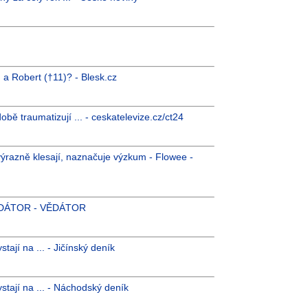
a Robert (†11)? - Blesk.cz
obě traumatizují ... - ceskatelevize.cz/ct24
ýrazně klesají, naznačuje výzkum - Flowee -
 VĚDÁTOR - VĚDÁTOR
tají na ... - Jičínský deník
stají na ... - Náchodský deník