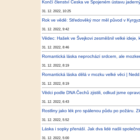
Končí členství Česka ve Spojeném ústavu jaderný
31. 12. 2022, 10:25
Rok ve vědě: Středověký mor měl původ v Kyr
31. 12. 2022, 9:42
Vědec: Hašek ve Švejkovi zesměšnil velké ideje, kt
31. 12. 2022, 8:46
Romantická láska neprochází srdcem, ale mozkem, z
31. 12. 2022, 8:19
Romantická láska dělá v mozku velké věci | Nedd
31. 12. 2022, 8:19
Vědci podle DNA Čechů zjistili, odkud jsme opravdu
31. 12. 2022, 6:43
Rostliny jako lék pro spálenou půdu po požáru. Zk
31. 12. 2022, 5:52
Láska i sopky přenáší. Jak dva lidé našli společno
31. 12. 2022, 5:00