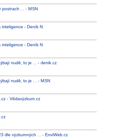
ý postrach ... - MSN
 inteligence - Deník N
 inteligence - Deník N
bají nudě, to je ... - denik.cz
ýbají nudě, to je ... - MSN
.cz - Vědavýzkum.cz
.cz
3 dle výzkumných ... - EnviWeb.cz