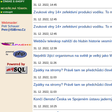
ČÍNSKÉ E-SHOPY
31. 12. 2022, 14:45
NEVEŘEJNÁ TÉMATA:
Zvukové vlny 14× zefektivní produkci vodíku. To mů
vstoupit
31. 12. 2022, 12:45
Webmaster:
Petr Schauer
Zvukové vlny 14× zefektivní produkci vodíku. To mů
Petr@ISIBrno.Cz
31. 12. 2022, 12:45
Webbův teleskop nahlíží do hlubin historie vesmír
31. 12. 2022, 12:39
Největší žijící organismus na světě je velký jako 
31. 12. 2022, 11:26
Zpátky na stromy? Právě tam se předchůdci člověka
31. 12. 2022, 11:03
Zpátky na stromy? Právě tam se předchůdci člověka
31. 12. 2022, 11:03
Končí členství Česka ve Spojeném ústavu jaderný
31. 12. 2022, 10:25