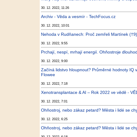
30. 12. 2022, 11:26
Archiv - Věda a vesmír - TechFocus.cz
30. 12. 2022, 10:01
Nehoda v Rudňanech: Proč zemřeli Martínek (†9) 
30. 12. 2022, 9:55
Prchají, nespí, mrhají energií. Ohňostroje dlouhod
30. 12. 2022, 9:00
Začíná lidstvo hloupnout? Průměrné hodnoty IQ v
Flowee
30. 12. 2022, 7:18
Xenotransplantace & AI – Rok 2022 ve vědě -
30. 12. 2022, 7:01
Ohňostroj, nebo zákaz petard? Města i lidé se chys
30. 12. 2022, 6:25
Ohňostroj, nebo zákaz petard? Města i lidé se chy
30. 12. 2022, 6:18