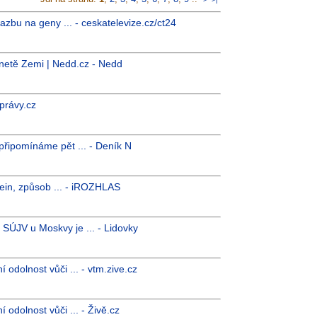
zbu na geny ... - ceskatelevize.cz/ct24
anetě Zemi | Nedd.cz - Nedd
právy.cz
připomínáme pět ... - Deník N
in, způsob ... - iROZHLAS
SÚJV u Moskvy je ... - Lidovky
 odolnost vůči ... - vtm.zive.cz
 odolnost vůči ... - Živě.cz