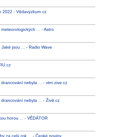
ce 2022 - Vědavýzkum.cz
eteorologických ... - Astro
u. Jaké jsou ... - Radio Wave
URU.cz
 drancování nebyla ... - vtm.zive.cz
 drancování nebyla ... - Živě.cz
kou horou ... - VĚDÁTOR
y za celý rok ... - České noviny