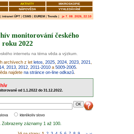
AKTIVITY
MIKROSKOPIE
NÁPOVĚDA
VYHLEDÁVÁNÍ
|
intranet ÚPT
|
CSMS
|
EUREM
|
Trends
|
je 7. 08. 2026, 22:10
hív monitorování českého
z roku 2022
českého internetu na téma věda a výzkum.
h archívech z let
letos
,
2025
,
2024
,
2023
,
2021
,
14
,
2013
,
2012
,
2011-2010
a
5009-2005
.
věda najdete
na stránce on-line odkazů
.
hív
itorované od 1.1.2022 do 31.12.2022.
 slova
kterékoliv slovo
. Zobrazeny záznamy 1 až 100.
Jdi na stranu:
1
,
2
,
3
,
4
,
5
,
6
,
7
,
8
,
9
..
>
>|