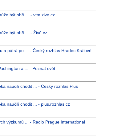
že být obří ... - vtm.zive.cz
že být obří ... - Živě.cz
u a pátrá po ... - Český rozhlas Hradec Králové
Washington a ... - Poznat svět
 naučili chodit ... - Český rozhlas Plus
 naučili chodit ... - plus.rozhlas.cz
ch výzkumů ... - Radio Prague International