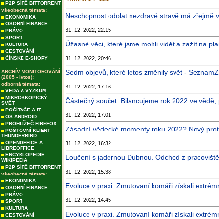
P2P SÍTĚ BITTORRENT
všeobecná témata:
Neschopnost odolat nezdravé stravě má zřejmě va
EKONOMIKA
OSOBNÍ FINANCE
31. 12. 2022, 22:15
PRÁVO
SPORT
Úžasné věci, které jsme mohli vidět a zažít na pl
KULTURA
CESTOVÁNÍ
ČÍNSKÉ E-SHOPY
31. 12. 2022, 20:46
Sedm objevů, které letos změnily svět - SeznamZ
ARCHÍV MONITOROVÁNÍ
(2005 - letos):
odborná témata:
31. 12. 2022, 17:16
VĚDA A VÝZKUM
MIKROSKOPICKÝ
Částečný součet: Bilancujeme rok 2022 ve vědě, 
SVĚT
POČÍTAČE A IT
31. 12. 2022, 17:01
OS ANDROID
PROHLÍŽEČ FIREFOX
Zásadní vědecké momenty roku 2022? Nový prote
POŠTOVNÍ KLIENT
THUNDERBIRD
OPENOFFICE A
31. 12. 2022, 16:32
LIBREOFFICE
ENCYKLOPEDIE
Loučení s jadernou Dubnou. Odchod z pracoviště 
WIKIPEDIA
P2P SÍTĚ BITTORRENT
31. 12. 2022, 15:38
všeobecná témata:
EKONOMIKA
Evoluce v praxi. Zmutovaní komáři získali extrémní
OSOBNÍ FINANCE
PRÁVO
31. 12. 2022, 14:45
SPORT
KULTURA
Evoluce v praxi. Zmutovaní komáři získali extrémní
CESTOVÁNÍ