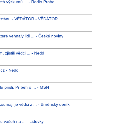
ch výzkumů ... - Radio Praha
gyzstánu - VĚDÁTOR - VĚDÁTOR
eré vehnaly lidi ... - České noviny
jistili vědci ... - Nedd
.cz - Nedd
 přišli. Příběh o ... - MSN
oumají je vědci z ... - Brněnský deník
u vášeň na ... - Lidovky