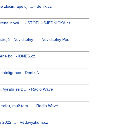
zločin, apelují ... - denik.cz
adrenalinová ... - STOPLUSJEDNICKA.cz
jů - Neviditelný ... - Neviditelný Pes
méně bojí - iDNES.cz
 inteligence - Deník N
ži. Vyrábí se z ... - Radio Wave
exiku, muž tam ... - Radio Wave
e 2022 ... - Vědavýzkum.cz