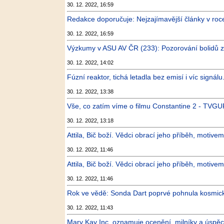
30. 12. 2022, 16:59
Redakce doporučuje: Nejzajímavější články v ro
30. 12. 2022, 16:59
Výzkumy v ASU AV ČR (233): Pozorování bolidů z m
30. 12. 2022, 14:02
Fúzní reaktor, tichá letadla bez emisí i víc signál
30. 12. 2022, 13:38
Vše, co zatím víme o filmu Constantine 2 - TVG
30. 12. 2022, 13:18
Attila, Bič boží. Vědci obrací jeho příběh, motivem
30. 12. 2022, 11:46
Attila, Bič boží. Vědci obrací jeho příběh, motivem
30. 12. 2022, 11:46
Rok ve vědě: Sonda Dart poprvé pohnula kosmic
30. 12. 2022, 11:43
Mary Kay Inc. oznamuje ocenění, milníky a úspěch