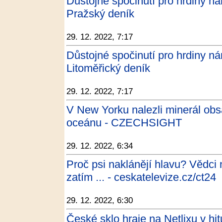
Důstojné spočinutí pro hrdiny náro
Pražský deník
29. 12. 2022, 7:17
Důstojné spočinutí pro hrdiny náro
Litoměřický deník
29. 12. 2022, 7:17
V New Yorku nalezli minerál obs
oceánu - CZECHSIGHT
29. 12. 2022, 6:34
Proč psi naklánějí hlavu? Vědci 
zatím ... - ceskatelevize.cz/ct24
29. 12. 2022, 6:30
České sklo hraje na Netlixu v h