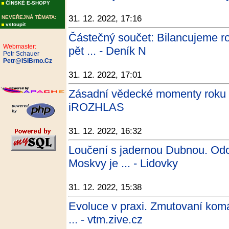
ČÍNSKÉ E-SHOPY
31. 12. 2022, 17:16
NEVEŘEJNÁ TÉMATA:
vstoupit
Částečný součet: Bilancujeme r
Webmaster:
pět ... - Deník N
Petr Schauer
Petr@ISIBrno.Cz
31. 12. 2022, 17:01
Zásadní vědecké momenty roku 2
iROZHLAS
31. 12. 2022, 16:32
Loučení s jadernou Dubnou. Od
Moskvy je ... - Lidovky
31. 12. 2022, 15:38
Evoluce v praxi. Zmutovaní komář
... - vtm.zive.cz