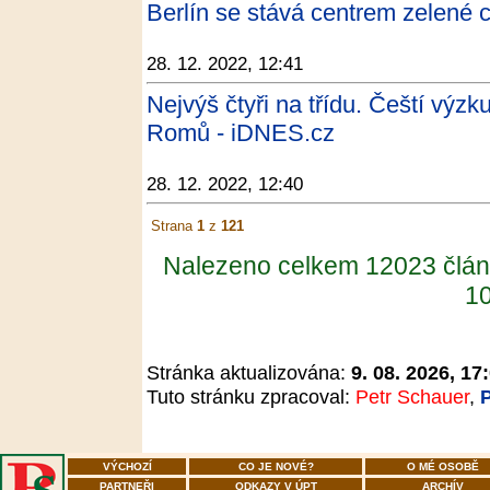
Berlín se stává centrem zelené 
28. 12. 2022, 12:41
Nejvýš čtyři na třídu. Čeští výzk
Romů - iDNES.cz
28. 12. 2022, 12:40
Strana
1
z
121
Nalezeno celkem 12023 člán
10
Stránka aktualizována:
9. 08. 2026, 17
Tuto stránku zpracoval:
Petr Schauer
,
VÝCHOZÍ
CO JE NOVÉ?
O MÉ OSOBĚ
PARTNEŘI
ODKAZY V ÚPT
ARCHÍV