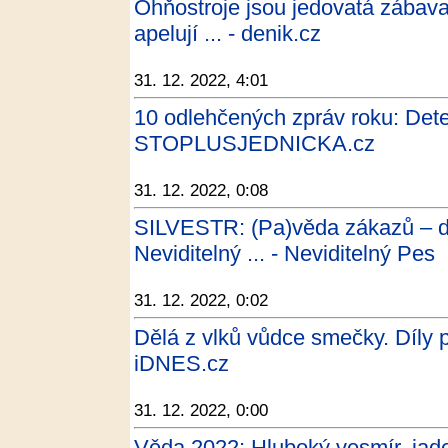
Ohňostroje jsou jedovatá zábava. 
apelují ... - denik.cz
31. 12. 2022, 4:01
10 odlehčených zpráv roku: Detek
STOPLUSJEDNICKA.cz
31. 12. 2022, 0:08
SILVESTR: (Pa)věda zákazů – do
Neviditelný ... - Neviditelný Pes
31. 12. 2022, 0:02
Dělá z vlků vůdce smečky. Díly p
iDNES.cz
31. 12. 2022, 0:00
Věda 2022: Hluboký vesmír, jade