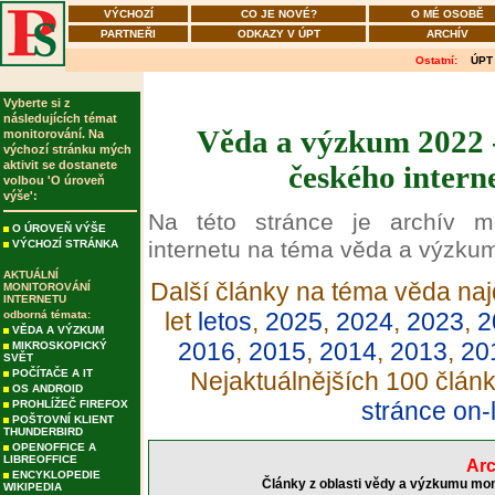
VÝCHOZÍ
CO JE NOVÉ?
O MÉ OSOBĚ
PARTNEŘI
ODKAZY V ÚPT
ARCHÍV
Ostatní:
ÚPT
Vyberte si z
následujících témat
Věda a výzkum 2022 -
monitorování. Na
výchozí stránku mých
aktivit se dostanete
českého intern
volbou 'O úroveň
výše':
Na této stránce je archív m
O ÚROVEŇ VÝŠE
internetu na téma věda a výzku
VÝCHOZÍ STRÁNKA
AKTUÁLNÍ
Další články na téma věda naj
MONITOROVÁNÍ
INTERNETU
let
letos
,
2025
,
2024
,
2023
,
2
odborná témata:
VĚDA A VÝZKUM
2016
,
2015
,
2014
,
2013
,
20
MIKROSKOPICKÝ
SVĚT
POČÍTAČE A IT
Nejaktuálnějších 100 člán
OS ANDROID
stránce on-
PROHLÍŽEČ FIREFOX
POŠTOVNÍ KLIENT
THUNDERBIRD
OPENOFFICE A
LIBREOFFICE
Arc
ENCYKLOPEDIE
Články z oblasti vědy a výzkumu mon
WIKIPEDIA