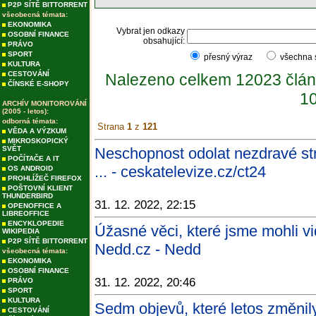
P2P SÍTĚ BITTORRENT
všeobecná témata:
EKONOMIKA
Vybrat jen odkazy
OSOBNÍ FINANCE
obsahující:
PRÁVO
SPORT
přesný výraz
všechna
KULTURA
CESTOVÁNÍ
Nalezeno celkem 12023 člán
ČÍNSKÉ E-SHOPY
10
ARCHÍV MONITOROVÁNÍ
(2005 - letos):
odborná témata:
Strana
1
z
121
VĚDA A VÝZKUM
MIKROSKOPICKÝ
SVĚT
Neschopnost odolat nezdravé st
POČÍTAČE A IT
... - ceskatelevize.cz/ct24
OS ANDROID
PROHLÍŽEČ FIREFOX
POŠTOVNÍ KLIENT
THUNDERBIRD
31. 12. 2022, 22:15
OPENOFFICE A
LIBREOFFICE
ENCYKLOPEDIE
Úžasné věci, které jsme mohli vi
WIKIPEDIA
P2P SÍTĚ BITTORRENT
Nedd.cz - Nedd
všeobecná témata:
EKONOMIKA
OSOBNÍ FINANCE
31. 12. 2022, 20:46
PRÁVO
SPORT
KULTURA
Sedm objevů, které letos změnil
CESTOVÁNÍ