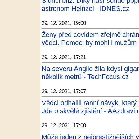
Slunci blíž. Díky naší sondě pop
astronom Heinzel - iDNES.cz
29. 12. 2021, 19:00
Ženy před covidem zřejmě chrání 
vědci. Pomoci by mohl i mužům 
29. 12. 2021, 17:21
Na severu Anglie žila kdysi gig
několik metrů - TechFocus.cz
29. 12. 2021, 17:07
Vědci odhalili ranní návyk, kter
Jde o skvělé zjištění - AAzdravi.
29. 12. 2021, 17:00
Může jeden z nejprestižnějších v