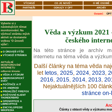
VÝCHOZÍ
CO JE NOVÉ?
O MÉ OSOBĚ
PARTNEŘI
ODKAZY V ÚPT
ARCHÍV
Ostatní:
ÚPT
Vyberte si z
následujících témat
Věda a výzkum 2021 -
monitorování. Na
výchozí stránku mých
aktivit se dostanete
českého intern
volbou 'O úroveň
výše':
Na této stránce je archív m
O ÚROVEŇ VÝŠE
internetu na téma věda a výzku
VÝCHOZÍ STRÁNKA
AKTUÁLNÍ
Další články na téma věda naj
MONITOROVÁNÍ
INTERNETU
let
letos
,
2025
,
2024
,
2023
,
2
odborná témata:
VĚDA A VÝZKUM
2016
,
2015
,
2014
,
2013
,
20
MIKROSKOPICKÝ
SVĚT
POČÍTAČE A IT
Nejaktuálnějších 100 člán
OS ANDROID
stránce on-
PROHLÍŽEČ FIREFOX
POŠTOVNÍ KLIENT
THUNDERBIRD
OPENOFFICE A
LIBREOFFICE
Arc
ENCYKLOPEDIE
Články z oblasti vědy a výzkumu mon
WIKIPEDIA