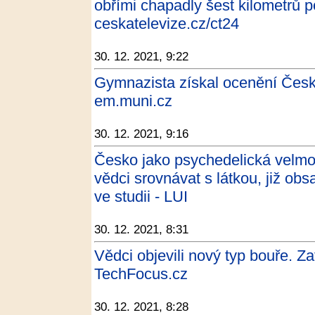
obřími chapadly šest kilometrů p
ceskatelevize.cz/ct24
30. 12. 2021, 9:22
Gymnazista získal ocenění Česk
em.muni.cz
30. 12. 2021, 9:16
Česko jako psychedelická velmo
vědci srovnávat s látkou, již obs
ve studii - LUI
30. 12. 2021, 8:31
Vědci objevili nový typ bouře. Za
TechFocus.cz
30. 12. 2021, 8:28