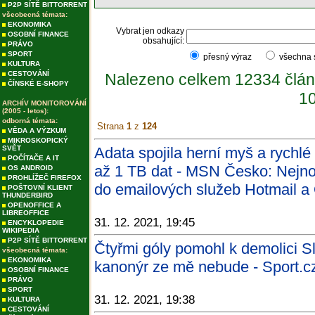
P2P SÍTĚ BITTORRENT
všeobecná témata:
EKONOMIKA
Vybrat jen odkazy
OSOBNÍ FINANCE
obsahující:
PRÁVO
SPORT
přesný výraz
všechna
KULTURA
CESTOVÁNÍ
Nalezeno celkem 12334 člán
ČÍNSKÉ E-SHOPY
10
ARCHÍV MONITOROVÁNÍ
(2005 - letos):
odborná témata:
Strana
1
z
124
VĚDA A VÝZKUM
MIKROSKOPICKÝ
SVĚT
Adata spojila herní myš a rychl
POČÍTAČE A IT
až 1 TB dat - MSN Česko: Nejnov
OS ANDROID
PROHLÍŽEČ FIREFOX
do emailových služeb Hotmail a 
POŠTOVNÍ KLIENT
THUNDERBIRD
OPENOFFICE A
LIBREOFFICE
31. 12. 2021, 19:45
ENCYKLOPEDIE
WIKIPEDIA
P2P SÍTĚ BITTORRENT
Čtyřmi góly pomohl k demolici Sl
všeobecná témata:
EKONOMIKA
kanonýr ze mě nebude - Sport.c
OSOBNÍ FINANCE
PRÁVO
SPORT
31. 12. 2021, 19:38
KULTURA
CESTOVÁNÍ