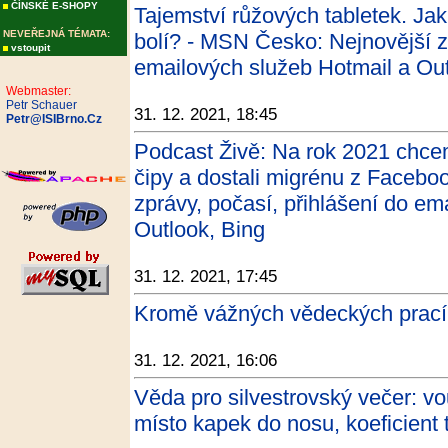
ČÍNSKÉ E-SHOPY
Tajemství růžových tabletek. Jak
NEVEŘEJNÁ TÉMATA:
bolí? - MSN Česko: Nejnovější zp
vstoupit
emailových služeb Hotmail a Out
Webmaster:
Petr Schauer
31. 12. 2021, 18:45
Petr@ISIBrno.Cz
Podcast Živě: Na rok 2021 chc
čipy a dostali migrénu z Faceb
zprávy, počasí, přihlášení do em
Outlook, Bing
31. 12. 2021, 17:45
Kromě vážných vědeckých prací e
31. 12. 2021, 16:06
Věda pro silvestrovský večer: vo
místo kapek do nosu, koeficient