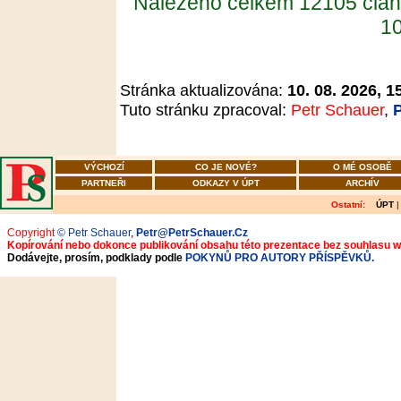
Nalezeno celkem 12105 člán
10
Stránka aktualizována:
10. 08. 2026, 1
Tuto stránku zpracoval:
Petr Schauer
,
VÝCHOZÍ
CO JE NOVÉ?
O MÉ OSOBĚ
PARTNEŘI
ODKAZY V ÚPT
ARCHÍV
Ostatní:
ÚPT
Copyright
© Petr Schauer
,
Petr@PetrSchauer.Cz
Kopírování nebo dokonce publikování obsahu této prezentace bez souhlasu 
Dodávejte, prosím, podklady podle
POKYNŮ PRO AUTORY PŘÍSPĚVKŮ.