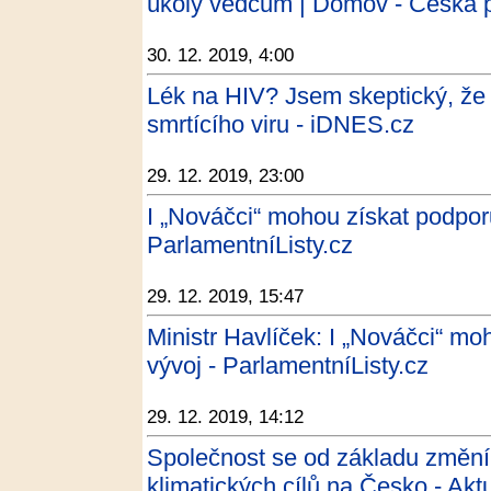
úkoly vědcům | Domov - Česká 
30. 12. 2019, 4:00
Lék na HIV? Jsem skeptický, že 
smrtícího viru - iDNES.cz
29. 12. 2019, 23:00
I „Nováčci“ mohou získat podpor
ParlamentníListy.cz
29. 12. 2019, 15:47
Ministr Havlíček: I „Nováčci“ m
vývoj - ParlamentníListy.cz
29. 12. 2019, 14:12
Společnost se od základu změní,
klimatických cílů na Česko - Akt