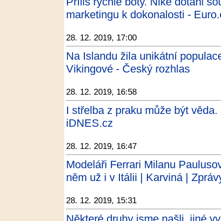
Příliš rychlé boty. Nike dotáhl 
marketingu k dokonalosti - Euro.
28. 12. 2019, 17:00
Na Islandu žila unikátní populac
Vikingové - Český rozhlas
28. 12. 2019, 16:58
I střelba z praku může být věda. 
iDNES.cz
28. 12. 2019, 16:47
Modeláři Ferrari Milanu Paulusovi
něm už i v Itálii | Karviná | Zp
28. 12. 2019, 15:31
Některé druhy jsme našli, jiné vy