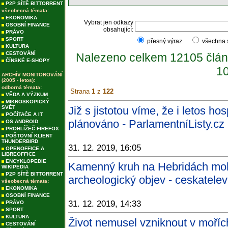
P2P SÍTĚ BITTORRENT
všeobecná témata:
EKONOMIKA
Vybrat jen odkazy
OSOBNÍ FINANCE
obsahující:
PRÁVO
SPORT
přesný výraz
všechna
KULTURA
CESTOVÁNÍ
Nalezeno celkem 12105 člán
ČÍNSKÉ E-SHOPY
10
ARCHÍV MONITOROVÁNÍ
(2005 - letos):
odborná témata:
Strana
1
z
122
VĚDA A VÝZKUM
MIKROSKOPICKÝ
SVĚT
Již s jistotou víme, že i letos h
POČÍTAČE A IT
plánováno - ParlamentníListy.cz
OS ANDROID
PROHLÍŽEČ FIREFOX
POŠTOVNÍ KLIENT
THUNDERBIRD
31. 12. 2019, 16:05
OPENOFFICE A
LIBREOFFICE
ENCYKLOPEDIE
Kamenný kruh na Hebridách mohl
WIKIPEDIA
P2P SÍTĚ BITTORRENT
archeologický objev - ceskatelev
všeobecná témata:
EKONOMIKA
OSOBNÍ FINANCE
31. 12. 2019, 14:33
PRÁVO
SPORT
KULTURA
Život nemusel vzniknout v moříc
CESTOVÁNÍ