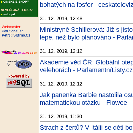
ČÍNSKÉ E-SHOPY
bohatých na fosfor - ceskatelevi
NEVEŘEJNÁ TÉMATA:
vstoupit
31. 12. 2019, 12:48
Webmaster:
Ministryně Schillerová: Již s jis
Petr Schauer
Petr@ISIBrno.Cz
lépe, než bylo plánováno - Parla
31. 12. 2019, 12:12
Akademie věd ČR: Globální otep
velehorách - ParlamentníListy.cz
31. 12. 2019, 12:12
Jak panenka Barbie nastolila o
matematickou otázku - Flowee -
31. 12. 2019, 11:30
Strach z čertů? V Itálii se děti 