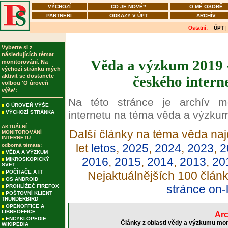
VÝCHOZÍ
CO JE NOVÉ?
O MÉ OSOBĚ
PARTNEŘI
ODKAZY V ÚPT
ARCHÍV
Ostatní:
ÚPT
Vyberte si z
následujících témat
Věda a výzkum 2019 -
monitorování. Na
výchozí stránku mých
aktivit se dostanete
českého intern
volbou 'O úroveň
výše':
Na této stránce je archív m
O ÚROVEŇ VÝŠE
internetu na téma věda a výzku
VÝCHOZÍ STRÁNKA
AKTUÁLNÍ
Další články na téma věda naj
MONITOROVÁNÍ
INTERNETU
let
letos
,
2025
,
2024
,
2023
,
2
odborná témata:
VĚDA A VÝZKUM
2016
,
2015
,
2014
,
2013
,
20
MIKROSKOPICKÝ
SVĚT
POČÍTAČE A IT
Nejaktuálnějších 100 člán
OS ANDROID
stránce on-
PROHLÍŽEČ FIREFOX
POŠTOVNÍ KLIENT
THUNDERBIRD
OPENOFFICE A
LIBREOFFICE
Arc
ENCYKLOPEDIE
Články z oblasti vědy a výzkumu mon
WIKIPEDIA