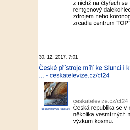
z nichž na čtyřech se 
rentgenový dalekohle
zdrojem nebo koronogr
zrcadla centrum TOPT
30. 12. 2017, 7:01
České přístroje míří ke Slunci i
... - ceskatelevize.cz/ct24
ceskatelevize.cz/ct24
Česká republika se v n
ceskatelevize.cz/ct24
několika vesmírných mi
výzkum kosmu.