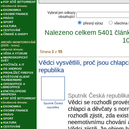
P2P SÍTĚ BITTORRENT
všeobecná témata:
EKONOMIKA
Vybrat jen odkazy
OSOBNÍ FINANCE
obsahující:
PRÁVO
SPORT
přesný výraz
všechna
KULTURA
CESTOVÁNÍ
Nalezeno celkem 5401 člán
ČÍNSKÉ E-SHOPY
10
ARCHÍV MONITOROVÁNÍ
(2005 - letos):
odborná témata:
Strana
1
z
55
VĚDA A VÝZKUM
MIKROSKOPICKÝ
SVĚT
Vědci vysvětlili, proč jsou chlap
POČÍTAČE A IT
republika
OS ANDROID
PROHLÍŽEČ FIREFOX
POŠTOVNÍ KLIENT
THUNDERBIRD
OPENOFFICE A
LIBREOFFICE
ENCYKLOPEDIE
Sputnik Česká republik
WIKIPEDIA
P2P SÍTĚ BITTORRENT
Vědci se rozhodli prov
všeobecná témata:
Sputnik Česká
EKONOMIKA
republika
chlapci a děvčaty s nor
OSOBNÍ FINANCE
rozhodli zjistit, zda exi
PRÁVO
SPORT
neemotivnímu chování 
KULTURA
CESTOVÁNÍ
Vědci zjistili, že objem h