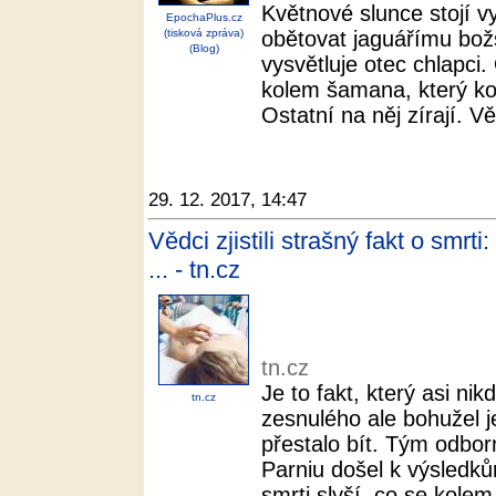
Květnové slunce stojí 
EpochaPlus.cz
(tisková zpráva)
obětovat jaguářímu bož
(Blog)
vysvětluje otec chlapci
kolem šamana, který ko
Ostatní na něj zírají. Vě
29. 12. 2017, 14:47
Vědci zjistili strašný fakt o smrt
... - tn.cz
tn.cz
Je to fakt, který asi ni
tn.cz
zesnulého ale bohužel je
přestalo bít. Tým odbo
Parniu došel k výsledků
smrti slyší, co se kolem 