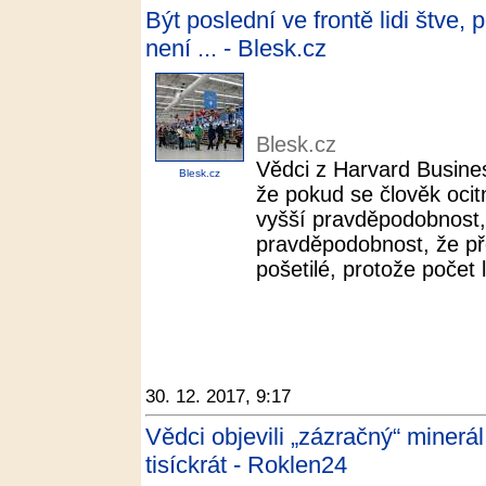
Být poslední ve frontě lidi štve, 
není ... - Blesk.cz
Blesk.cz
Vědci z Harvard Busines
Blesk.cz
že pokud se člověk ocitn
vyšší pravděpodobnost, 
pravděpodobnost, že pře
pošetilé, protože počet li
30. 12. 2017, 9:17
Vědci objevili „zázračný“ minerál
tisíckrát - Roklen24