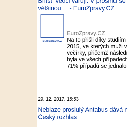
Britští vědci varují: V prosinci se
většinou ... - EuroZpravy.CZ
EuroZpravy.CZ
Na to přišli díky studií
EuroZpravy.CZ
2015, ve kterých muži v
večírky, přičemž násled
byla ve všech případech
71% případů se jednalo 
29. 12. 2017, 15:53
Neblaze proslulý Antabus dává nad
Český rozhlas