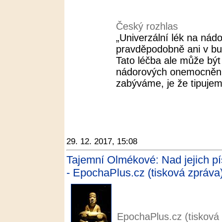
Český rozhlas
„Univerzální lék na ná
pravděpodobně ani v bu
Tato léčba ale může být
nádorových onemocnění
zabýváme, je že tipujem
29. 12. 2017, 15:08
Tajemní Olmékové: Nad jejich p
- EpochaPlus.cz (tisková zpráva)
EpochaPlus.cz (tisková 