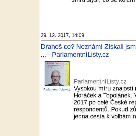
29. 12. 2017, 14:09
Drahoš co? Neznám! Získali jsme
... - ParlamentníListy.cz
ParlamentníListy.cz
Vysokou míru znalosti 
ParlamentníListy.cz
Horáček a Topolánek. 
2017 po celé České rep
respondentů. Pokud zů
jedna cesta k volbám n