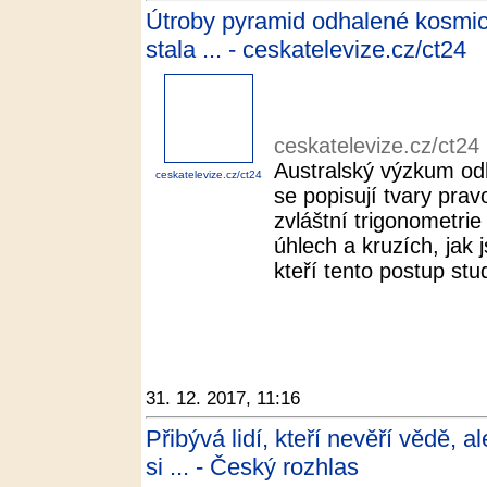
Útroby pyramid odhalené kosmic
stala ... - ceskatelevize.cz/ct24
ceskatelevize.cz/ct24
Australský výzkum odh
ceskatelevize.cz/ct24
se popisují tvary pra
zvláštní trigonometri
úhlech a kruzích, jak
kteří tento postup stud
31. 12. 2017, 11:16
Přibývá lidí, kteří nevěří vědě, 
si ... - Český rozhlas