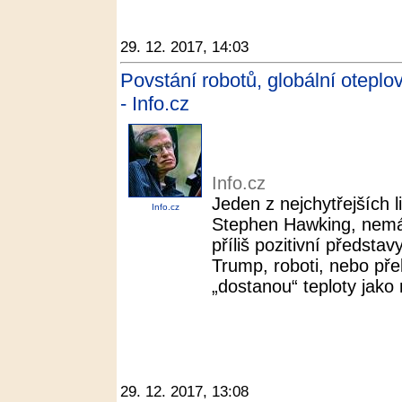
29. 12. 2017, 14:03
Povstání robotů, globální oteplov
- Info.cz
Info.cz
Jeden z nejchytřejších l
Info.cz
Stephen Hawking, nemá 
příliš pozitivní předst
Trump, roboti, nebo přel
„dostanou“ teploty jako 
29. 12. 2017, 13:08