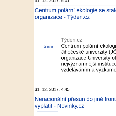
31. 12. 2017, 5:01
Centrum polární ekologie se sta
organizace - Týden.cz
Týden.cz
Centrum polární ekologi
Týden.cz
Jihočeské univerzity (J
organizace University of
nejvýznamnější instituc
vzděláváním a výzkumem
31. 12. 2017, 4:45
Neracionální přesun do jiné fro
vyplatit - Novinky.cz