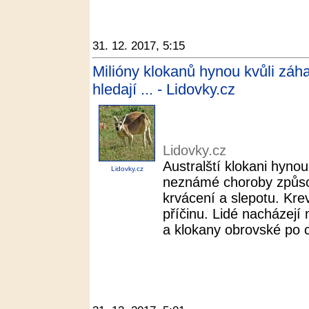
31. 12. 2017, 5:15
Milióny klokanů hynou kvůli zá
hledají ... - Lidovky.cz
Lidovky.cz
Australští klokani hyno
Lidovky.cz
neznámé choroby způsob
krvácení a slepotu. Kre
příčinu. Lidé nacházejí
a klokany obrovské po c