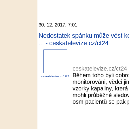
30. 12. 2017, 7:01
Nedostatek spánku může vést ke
... - ceskatelevize.cz/ct24
ceskatelevize.cz/ct24
Během toho byli dobro
ceskatelevize.cz/ct24
monitorováni, vědci ji
vzorky kapaliny, kter
mohli průběžně sledo
osm pacientů se pak p