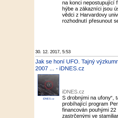
na konci nepostupující 
hýbe a zákazníci jsou 
vědci z Harvardovy univer
rozhodnutí přesunout se
30. 12. 2017, 5:53
Jak se honí UFO. Tajný výzkumn
2007 ... - iDNES.cz
iDNES.cz
S drobnými na ufony“, 
iDNES.cz
probíhající program Pe
financován pouhými 22 
zastrčenými ve stamili