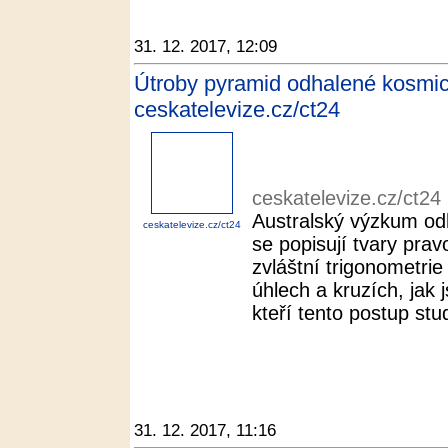
31. 12. 2017, 12:09
Útroby pyramid odhalené kosmický
ceskatelevize.cz/ct24
ceskatelevize.cz/ct24
Australský výzkum odh
ceskatelevize.cz/ct24
se popisují tvary pra
zvláštní trigonometri
úhlech a kruzích, jak
kteří tento postup stud
31. 12. 2017, 11:16