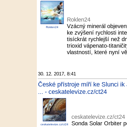
Roklen24
Vzácný minerál objeven
Roklen24
ke zvýšení rychlosti in
tisíckrát rychlejší než 
trioxid vápenato-titani
vlastností, které nyní vě
30. 12. 2017, 8:41
České přístroje míří ke Slunci i
... - ceskatelevize.cz/ct24
ceskatelevize.cz/ct24
Sonda Solar Orbiter p
ceskatelevize.cz/ct24