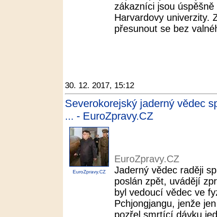
zákazníci jsou úspěšně 
Harvardovy univerzity. Z
přesunout se bez valnéh
30. 12. 2017, 15:12
Severokorejský jaderný vědec sp
... - EuroZpravy.CZ
EuroZpravy.CZ
Jaderný vědec raději s
EuroZpravy.CZ
poslán zpět, uvádějí zp
byl vedoucí vědec ve fyz
Pchjongjangu, jenže jen
pozřel smrtící dávku jed