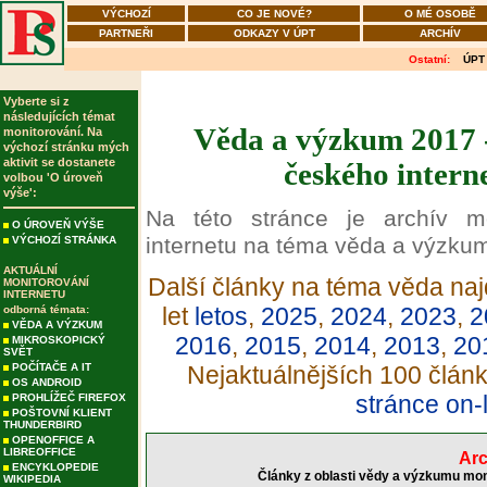
VÝCHOZÍ
CO JE NOVÉ?
O MÉ OSOBĚ
PARTNEŘI
ODKAZY V ÚPT
ARCHÍV
Ostatní:
ÚPT
Vyberte si z
následujících témat
Věda a výzkum 2017 -
monitorování. Na
výchozí stránku mých
aktivit se dostanete
českého intern
volbou 'O úroveň
výše':
Na této stránce je archív m
O ÚROVEŇ VÝŠE
internetu na téma věda a výzku
VÝCHOZÍ STRÁNKA
AKTUÁLNÍ
Další články na téma věda naj
MONITOROVÁNÍ
INTERNETU
let
letos
,
2025
,
2024
,
2023
,
2
odborná témata:
VĚDA A VÝZKUM
2016
,
2015
,
2014
,
2013
,
20
MIKROSKOPICKÝ
SVĚT
POČÍTAČE A IT
Nejaktuálnějších 100 člán
OS ANDROID
stránce on-
PROHLÍŽEČ FIREFOX
POŠTOVNÍ KLIENT
THUNDERBIRD
OPENOFFICE A
LIBREOFFICE
Arc
ENCYKLOPEDIE
Články z oblasti vědy a výzkumu mon
WIKIPEDIA