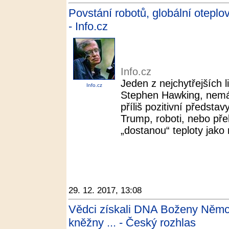
Povstání robotů, globální oteplov
- Info.cz
Info.cz
Jeden z nejchytřejších l
Info.cz
Stephen Hawking, nemá 
příliš pozitivní předst
Trump, roboti, nebo přel
„dostanou“ teploty jako 
29. 12. 2017, 13:08
Vědci získali DNA Boženy Němco
kněžny ... - Český rozhlas