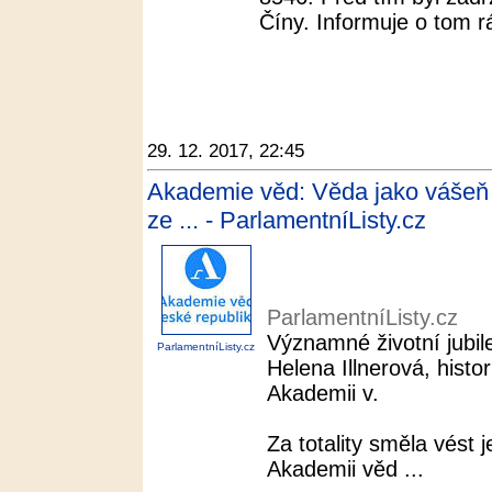
Číny. Informuje o tom rá
29. 12. 2017, 22:45
Akademie věd: Věda jako vášeň | 
ze ... - ParlamentníListy.cz
ParlamentníListy.cz
Významné životní jubil
ParlamentníListy.cz
Helena Illnerová, histor
Akademii v.
Za totality směla vést j
Akademii věd ...