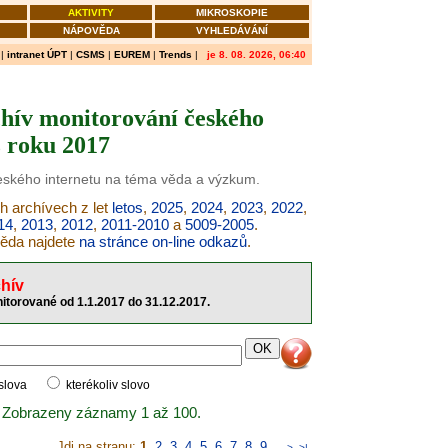
AKTIVITY
MIKROSKOPIE
NÁPOVĚDA
VYHLEDÁVÁNÍ
|
intranet ÚPT
|
CSMS
|
EUREM
|
Trends
|
je 8. 08. 2026, 06:40
hív monitorování českého
z roku 2017
českého internetu na téma věda a výzkum.
h archívech z let
letos
,
2025
,
2024
,
2023
,
2022
,
14
,
2013
,
2012
,
2011-2010
a
5009-2005
.
věda najdete
na stránce on-line odkazů
.
hív
itorované od 1.1.2017 do 31.12.2017.
 slova
kterékoliv slovo
 Zobrazeny záznamy 1 až 100.
Jdi na stranu:
1
,
2
,
3
,
4
,
5
,
6
,
7
,
8
,
9
..
>
>|