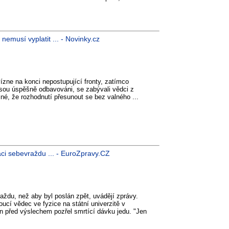
nemusí vyplatit ... - Novinky.cz
vízne na konci nepostupující fronty, zatímco
jsou úspěšně odbavováni, se zabývali vědci z
jiné, že rozhodnutí přesunout se bez valného ...
ci sebevraždu ... - EuroZpravy.CZ
aždu, než aby byl poslán zpět, uvádějí zprávy.
ucí vědec ve fyzice na státní univerzitě v
in před výslechem pozřel smrtící dávku jedu. "Jen