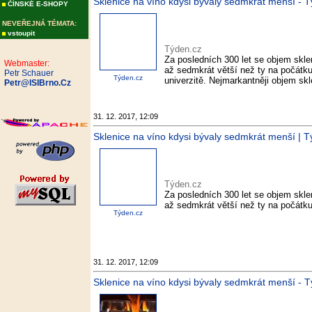
Sklenice na víno kdysi bývaly sedmkrát menší - 
ČÍNSKÉ E-SHOPY
NEVEŘEJNÁ TÉMATA:
vstoupit
Týden.cz
Za posledních 300 let se objem sklen
Webmaster:
až sedmkrát větší než ty na počátku 
Petr Schauer
Týden.cz
univerzitě. Nejmarkantněji objem skl
Petr@ISIBrno.Cz
31. 12. 2017, 12:09
Sklenice na víno kdysi bývaly sedmkrát menší | T
Týden.cz
Za posledních 300 let se objem sklen
až sedmkrát větší než ty na počátku 1
Týden.cz
31. 12. 2017, 12:09
Sklenice na víno kdysi bývaly sedmkrát menší - 