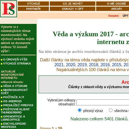
VÝCHOZÍ
CO JE NOVÉ?
O MÉ OSOBĚ
PARTNEŘI
ODKAZY V ÚPT
ARCHÍV
Ostatní:
ÚPT
Vyberte si z
následujících témat
Věda a výzkum 2017 - arc
monitorování. Na
výchozí stránku mých
internetu 
aktivit se dostanete
volbou 'O úroveň
výše':
Na této stránce je archív monitorování článků z 
Další články na téma věda najdete v příslušnýc
O ÚROVEŇ VÝŠE
VÝCHOZÍ STRÁNKA
2021
,
2020
,
2019
,
2018
,
2016
,
2015
,
20
Nejaktuálnějších 100 článků na téma 
AKTUÁLNÍ
MONITOROVÁNÍ
INTERNETU
Arc
odborná témata:
VĚDA A VÝZKUM
Články z oblasti vědy a výzkumu mon
MIKROSKOPICKÝ
SVĚT
POČÍTAČE A IT
Vybrat jen odkazy
OS ANDROID
obsahující:
PROHLÍŽEČ FIREFOX
POŠTOVNÍ KLIENT
přesný výraz
všechna
THUNDERBIRD
OPENOFFICE A
Nalezeno celkem 5401 článků.
LIBREOFFICE
ENCYKLOPEDIE
WIKIPEDIA
Strana
1
z
55