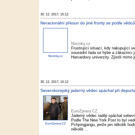
30. 12. 2017, 15:12
Neracionální přesun do jiné fronty se podle vědců 
Novinky.cz
Frustrující situací, kdy nakupující u
sousední řada se hýbe a zákazníci 
Novinky.cz
Harvardovy univerzity. Zjistili mimo 
30. 12. 2017, 15:12
Severokorejský jaderný vědec spáchal při deporta
EuroZpravy.CZ
Jaderný vědec raději spáchal sebevr
Podle The New York Post to byl vedo
EuroZpravy.CZ
Pchjongjangu, jenže jen několik hod
několik ...