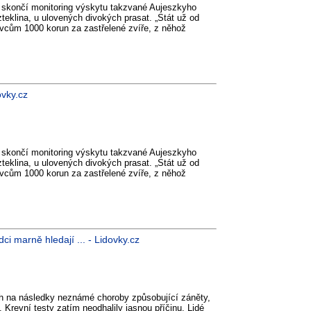
 skončí monitoring výskytu takzvané Aujeszkyho
teklina, u ulovených divokých prasat. „Stát už od
vcům 1000 korun za zastřelené zvíře, z něhož
ovky.cz
 skončí monitoring výskytu takzvané Aujeszkyho
teklina, u ulovených divokých prasat. „Stát už od
vcům 1000 korun za zastřelené zvíře, z něhož
i marně hledají ... - Lidovky.cz
ech na následky neznámé choroby způsobující záněty,
. Krevní testy zatím neodhalily jasnou příčinu. Lidé