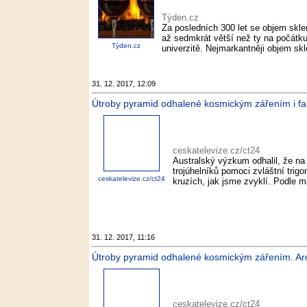
Týden.cz
Za posledních 300 let se objem sklen
až sedmkrát větší než ty na počátku 
Týden.cz
univerzitě. Nejmarkantněji objem skl
31. 12. 2017, 12:09
Útroby pyramid odhalené kosmickým zářením i fasci
ceskatelevize.cz/ct24
Australský výzkum odhalil, že na
trojúhelníků pomoci zvláštní trig
ceskatelevize.cz/ct24
kruzích, jak jsme zvyklí. Podle ma
31. 12. 2017, 11:16
Útroby pyramid odhalené kosmickým zářením. Arche
ceskatelevize.cz/ct24