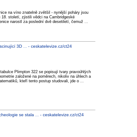
ice na víno znatelně zvětšil - nynější poháry jsou
18. století, zjistili vědci na Cambridgeské
enice narostl za poslední dvě desetiletí, čemuž ...
nující 3D ... - ceskatelevize.cz/ct24
 tabulce Plimpton 322 se popisují tvary pravoúhlých
onometrie založené na poměrech, nikoliv na úhlech a
tematiků, kteří tento postup studovali, jde o ...
ologie se stala ... - ceskatelevize.cz/ct24