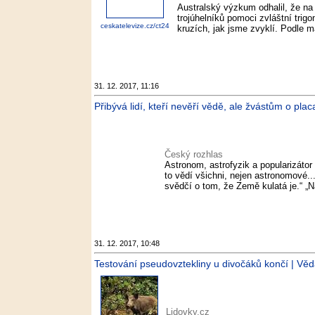
Australský výzkum odhalil, že na
trojúhelníků pomoci zvláštní trig
ceskatelevize.cz/ct24
kruzích, jak jsme zvyklí. Podle ma
31. 12. 2017, 11:16
Přibývá lidí, kteří nevěří vědě, ale žvástům o plac
Český rozhlas
Astronom, astrofyzik a popularizátor 
to vědí všichni, nejen astronomové..
svědčí o tom, že Země kulatá je.“ „
31. 12. 2017, 10:48
Testování pseudovztekliny u divočáků končí | Věda
Lidovky.cz