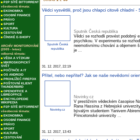
P2P SÍTĚ BITTORRENT
všeobecná témata:
Vědci vysvětlili, proč jsou chlapci citově chladní 
EKONOMIKA
OSOBNÍ FINANCE
PRÁVO
SPORT
KULTURA
Sputnik Česká republika
CESTOVÁNÍ
Vědci se rozhodli provést podobný e
ČÍNSKÉ E-SHOPY
psychikou. V experimentu se rozhodli
Sputnik Česká
neemotivnímu chování a objemem šed
ARCHÍV MONITOROVÁNÍ
republika
(2005 - letos):
je ...
odborná témata:
VĚDA A VÝZKUM
MIKROSKOPICKÝ
SVĚT
31. 12. 2017, 22:19
POČÍTAČE A IT
OS ANDROID
Přítel, nebo nepřítel? Jak se naše nevědomí orien
PROHLÍŽEČ FIREFOX
POŠTOVNÍ KLIENT
THUNDERBIRD
OPENOFFICE A
LIBREOFFICE
Novinky.cz
ENCYKLOPEDIE
V prestižním vědeckém časopise Na
WIKIPEDIA
Rana Hassina z Hebrejské univerzit
P2P SÍTĚ BITTORRENT
Novinky.cz
bývalým studentem Yanivem Abirem
všeobecná témata:
Princetonské univerzity ...
EKONOMIKA
OSOBNÍ FINANCE
PRÁVO
SPORT
31. 12. 2017, 13:43
KULTURA
CESTOVÁNÍ