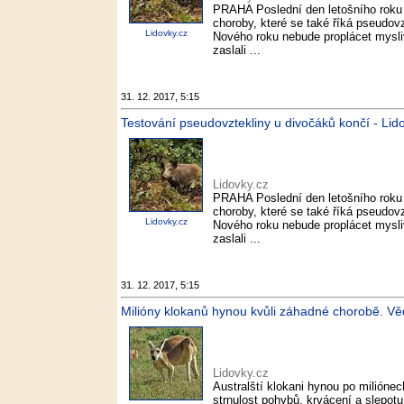
PRAHA Poslední den letošního roku
choroby, které se také říká pseudovz
Lidovky.cz
Nového roku nebude proplácet mysli
zaslali ...
31. 12. 2017, 5:15
Testování pseudovztekliny u divočáků končí - Lid
Lidovky.cz
PRAHA Poslední den letošního roku
choroby, které se také říká pseudovz
Lidovky.cz
Nového roku nebude proplácet mysli
zaslali ...
31. 12. 2017, 5:15
Milióny klokanů hynou kvůli záhadné chorobě. Vědc
Lidovky.cz
Australští klokani hynou po milión
strnulost pohybů, krvácení a slepotu