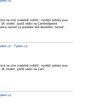
Týden.cz
ice na víno znatelně zvětšil - nynější poháry jsou
18. století, zjistili vědci na Cambridgeské
enice narostl za poslední dvě desetiletí, čemuž ...
ýden.cz - Týden.cz
ice na víno znatelně zvětšil - nynější poháry jsou
8. století, zjistili vědci na Cam...
Týden.cz