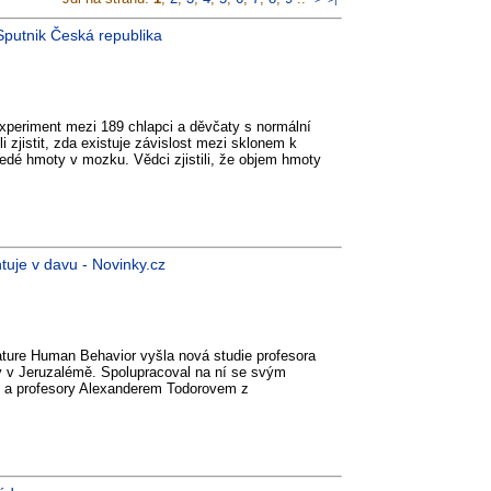
- Sputnik Česká republika
xperiment mezi 189 chlapci a děvčaty s normální
 zjistit, zda existuje závislost mezi sklonem k
é hmoty v mozku. Vědci zjistili, že objem hmoty
tuje v davu - Novinky.cz
ture Human Behavior vyšla nová studie profesora
y v Jeruzalémě. Spolupracoval na ní se svým
 a profesory Alexanderem Todorovem z