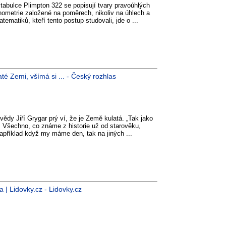
 tabulce Plimpton 322 se popisují tvary pravoúhlých
onometrie založené na poměrech, nikoliv na úhlech a
tematiků, kteří tento postup studovali, jde o ...
até Zemi, všímá si ... - Český rozhlas
vědy Jiří Grygar prý ví, že je Země kulatá. „Tak jako
. Všechno, co známe z historie už od starověku,
Například když my máme den, tak na jiných ...
 | Lidovky.cz - Lidovky.cz