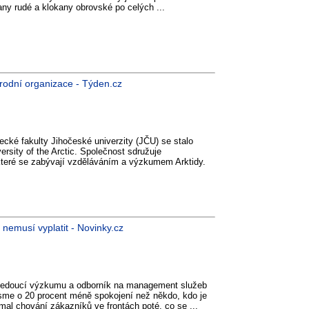
any rudé a klokany obrovské po celých ...
rodní organizace - Týden.cz
ecké fakulty Jihočeské univerzity (JČU) se stalo
rsity of the Arctic. Společnost sdružuje
 které se zabývají vzděláváním a výzkumem Arktidy.
 nemusí vyplatit - Novinky.cz
kl vedoucí výzkumu a odborník na management služeb
jsme o 20 procent méně spokojení než někdo, kdo je
mal chování zákazníků ve frontách poté, co se ...