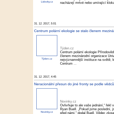
Lidovky.cz
nacházejí mrtvé nebo umírající klok
31. 12. 2017, 5:01
Centrum polární ekologie se stalo členem meziná
Týden.cz
Centrum polární ekologie Přírodověd
členem mezinárodní organizace Unive
Týden.cz
nejvýznamnější instituce na světě,
Centrum ...
31. 12. 2017, 4:45
Neracionální přesun do jiné fronty se podle vědců
Novinky.cz
Ovlivňuje to ale vaše jednání,“ ře
Ryan Buell. „Pokud jsme poslední, 
Novinky.cz
před námi,“ dodal Buell. Vědec zkou