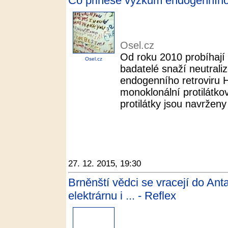
Co přinese výzkum endogenního r
Osel.cz
Od roku 2010 probíhají 
Osel.cz
badatelé snaží neutraliz
endogenního retroviru 
monoklonální protilátko
protilátky jsou navrženy 
27. 12. 2015, 19:30
Brněnští vědci se vracejí do Ant
elektrárnu i ... - Reflex