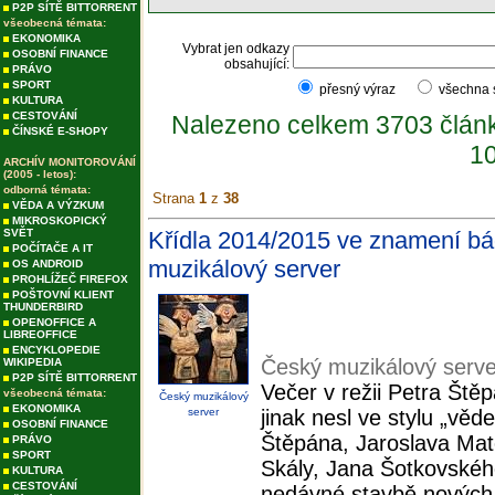
P2P SÍTĚ BITTORRENT
všeobecná témata:
EKONOMIKA
Vybrat jen odkazy
OSOBNÍ FINANCE
obsahující:
PRÁVO
SPORT
přesný výraz
všechna
KULTURA
CESTOVÁNÍ
Nalezeno celkem 3703 člán
ČÍNSKÉ E-SHOPY
10
ARCHÍV MONITOROVÁNÍ
(2005 - letos):
odborná témata:
Strana
1
z
38
VĚDA A VÝZKUM
MIKROSKOPICKÝ
SVĚT
Křídla 2014/2015 ve znamení bád
POČÍTAČE A IT
muzikálový server
OS ANDROID
PROHLÍŽEČ FIREFOX
POŠTOVNÍ KLIENT
THUNDERBIRD
OPENOFFICE A
LIBREOFFICE
ENCYKLOPEDIE
Český muzikálový serve
WIKIPEDIA
P2P SÍTĚ BITTORRENT
Večer v režii Petra Ště
všeobecná témata:
Český muzikálový
EKONOMIKA
server
jinak nesl ve stylu „vě
OSOBNÍ FINANCE
Štěpána, Jaroslava Mat
PRÁVO
SPORT
Skály, Jana Šotkovského
KULTURA
CESTOVÁNÍ
nedávné stavbě nových 