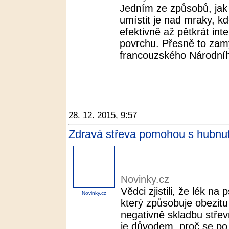
Jedním ze způsobů, jak 
umístit je nad mraky, kd
efektivně až pětkrát in
povrchu. Přesně to zamý
francouzského Národníh
28. 12. 2015, 9:57
Zdravá střeva pomohou s hubnut
Novinky.cz
Vědci zjistili, že lék na
Novinky.cz
který způsobuje obezitu
negativně skladbu střev
je důvodem, proč se po 