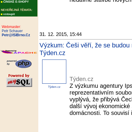
ČÍNSKÉ E-SHOPY
NEVEŘEJNÁ TÉMATA:
vstoupit
Webmaster:
Petr Schauer
31. 12. 2015, 15:44
Petr@ISIBrno.Cz
Výzkum: Češi věří, že se budou m
Týden.cz
Týden.cz
Z výzkumu agentury Ips
Týden.cz
reprezentativním soubo
vyplývá, že přibývá Če
další vývoj ekonomické s
domácnosti. To souvisí i