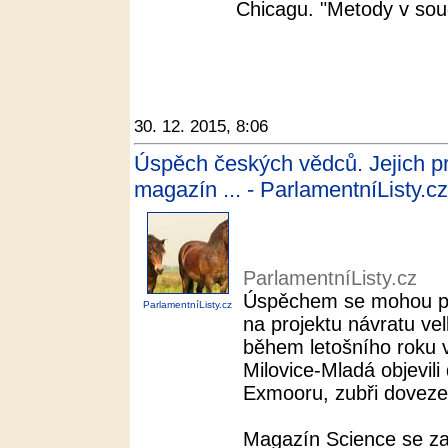
Chicagu. "Metody v sou
30. 12. 2015, 8:06
Úspěch českých vědců. Jejich pr
magazín ... - ParlamentníListy.cz
ParlamentníListy.cz
Úspěchem se mohou poch
ParlamentníListy.cz
na projektu návratu ve
během letošního roku 
Milovice-Mladá objevili
Exmooru, zubři dovezen
Magazín Science se zaj