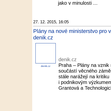
jako v minulosti ...
27. 12. 2015, 16:05
Plány na nové ministerstvo pro vě
denik.cz
denik.cz
Praha – Plány na vznik 
denik.cz
součástí věcného zámě
stále narážejí na kriti
i podnikovým výzkumem.
Grantová a Technologick