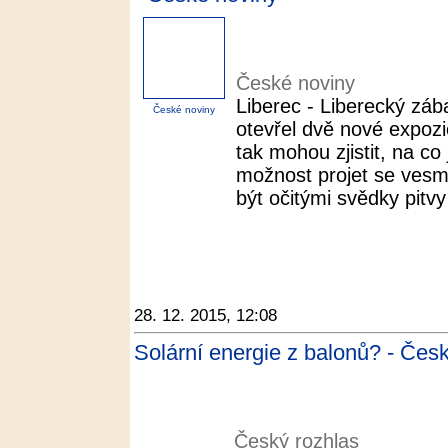
České noviny
Liberec - Liberecký zá
České noviny
otevřel dvě nové expozi
tak mohou zjistit, na co
možnost projet se ves
být očitými svědky pit
28. 12. 2015, 12:08
Solární energie z balonů? - Čes
Český rozhlas