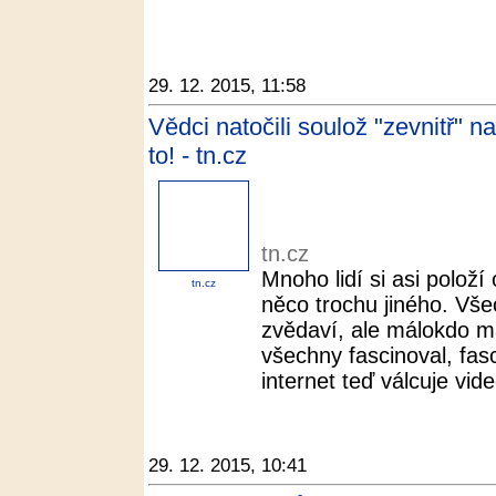
29. 12. 2015, 11:58
Vědci natočili soulož "zevnitř" 
to! - tn.cz
tn.cz
Mnoho lidí si asi položí 
tn.cz
něco trochu jiného. Vše
zvědaví, ale málokdo m
všechny fascinoval, fas
internet teď válcuje vide
29. 12. 2015, 10:41