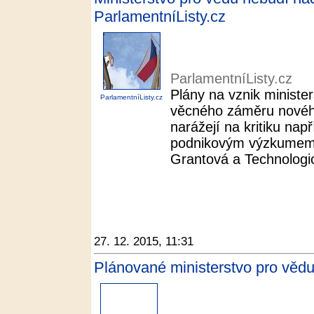
ParlamentníListy.cz
ParlamentníListy.cz
Plány na vznik minister
ParlamentníListy.cz
věcného záměru novéh
narážejí na kritiku nap
podnikovým výzkumem. 
Grantová a Technologi
27. 12. 2015, 11:31
Plánované ministerstvo pro věd