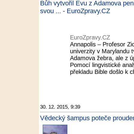
Bůh vytvořil Evu z Adamova peni
svou ... - EuroZpravy.CZ
EuroZpravy.CZ
Annapolis – Profesor Zi
univerzity v Marylandu t
Adamova žebra, ale z úpln
Pomocí lingvistické anal
překladu Bible došlo k c
30. 12. 2015, 9:39
Vědecký šampus poteče proudem