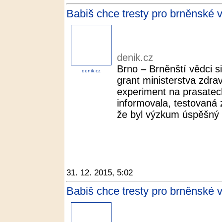
Babiš chce tresty pro brněnské v
denik.cz
Brno – Brněnští vědci s
denik.cz
grant ministerstva zdravo
experiment na prasatec
informovala, testovaná z
že byl výzkum úspěšný a
31. 12. 2015, 5:02
Babiš chce tresty pro brněnské 