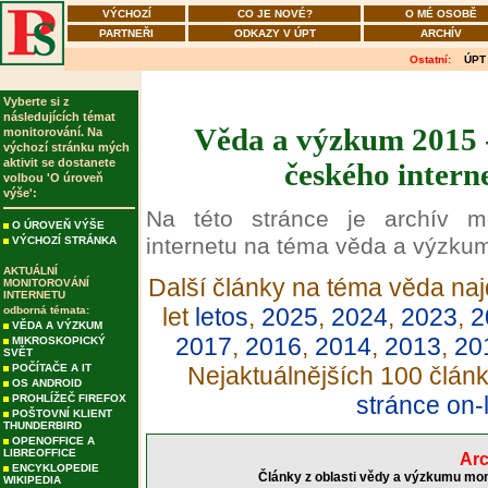
VÝCHOZÍ
CO JE NOVÉ?
O MÉ OSOBĚ
PARTNEŘI
ODKAZY V ÚPT
ARCHÍV
Ostatní:
ÚPT
Vyberte si z
následujících témat
Věda a výzkum 2015 -
monitorování. Na
výchozí stránku mých
aktivit se dostanete
českého intern
volbou 'O úroveň
výše':
Na této stránce je archív m
O ÚROVEŇ VÝŠE
internetu na téma věda a výzku
VÝCHOZÍ STRÁNKA
AKTUÁLNÍ
Další články na téma věda naj
MONITOROVÁNÍ
INTERNETU
let
letos
,
2025
,
2024
,
2023
,
2
odborná témata:
VĚDA A VÝZKUM
2017
,
2016
,
2014
,
2013
,
20
MIKROSKOPICKÝ
SVĚT
POČÍTAČE A IT
Nejaktuálnějších 100 člán
OS ANDROID
stránce on-
PROHLÍŽEČ FIREFOX
POŠTOVNÍ KLIENT
THUNDERBIRD
OPENOFFICE A
LIBREOFFICE
Arc
ENCYKLOPEDIE
Články z oblasti vědy a výzkumu mon
WIKIPEDIA