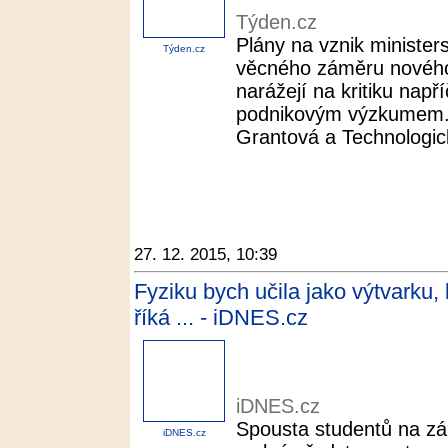
Týden.cz
Plány na vznik minister
Týden.cz
věcného záměru nového
narážejí na kritiku např
podnikovým výzkumem. O
Grantová a Technologic
27. 12. 2015, 10:39
Fyziku bych učila jako výtvarku
říká ... - iDNES.cz
iDNES.cz
Spousta studentů na zá
iDNES.cz