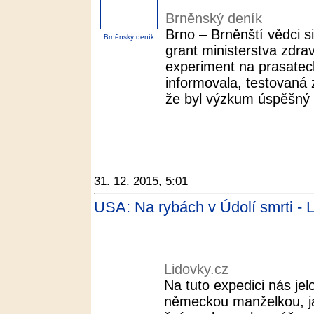
Brněnský deník
Brno – Brněnští vědci s
Brněnský deník
grant ministerstva zdravo
experiment na prasatec
informovala, testovaná z
že byl výzkum úspěšný a
31. 12. 2015, 5:01
USA: Na rybách v Údolí smrti - 
Lidovky.cz
Na tuto expedici nás je
německou manželkou, j