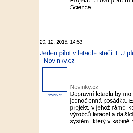
Projektu chovu praturů 
Science
29. 12. 2015, 14:53
Jeden pilot v letadle stačí. EU p
- Novinky.cz
Novinky.cz
Dopravní letadla by moh
Novinky.cz
jednočlenná posádka. E
projekt, v jehož rámci 
výrobců letadel a dalšíc
systém, který v kabině n