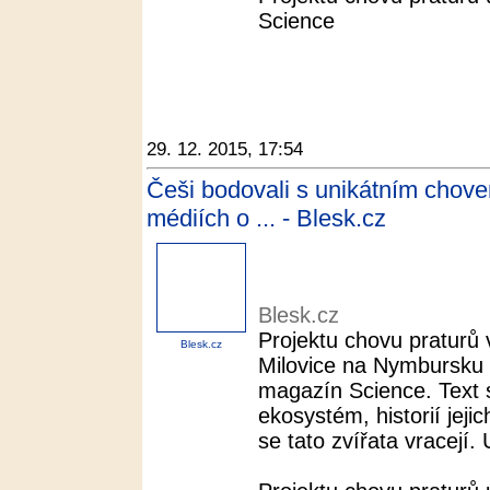
Science
29. 12. 2015, 17:54
Češi bodovali s unikátním chove
médiích o ... - Blesk.cz
Blesk.cz
Projektu chovu praturů
Blesk.cz
Milovice na Nymbursku 
magazín Science. Text
ekosystém, historií jeji
se tato zvířata vracejí. 