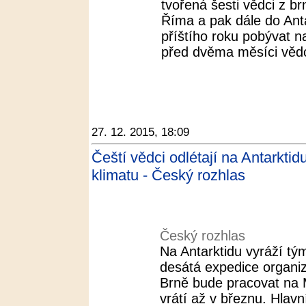
tvořená šesti vědci z b
Říma a pak dále do Ant
příštího roku pobývat na
před dvěma měsíci vědci 
27. 12. 2015, 18:09
Čeští vědci odlétají na Antarkt
klimatu - Český rozhlas
Český rozhlas
Na Antarktidu vyráží tý
desátá expedice organi
Brně bude pracovat na M
vrátí až v březnu. Hlavn