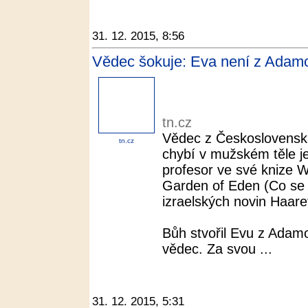
31. 12. 2015, 8:56
Vědec šokuje: Eva není z Adamov
tn.cz
Vědec z Československ
tn.cz
chybí v mužském těle je
profesor ve své knize 
Garden of Eden (Co se d
izraelských novin Haaret
Bůh stvořil Evu z Adamo
vědec. Za svou ...
31. 12. 2015, 5:31