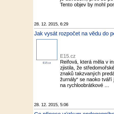
Tento objev by mohl pom
28. 12. 2015, 6:29
Jak vysát rozpočet na vědu do p
E15.cz
Reifová, která měla v in
E15.cz
zjistila, že středomořs
znaků takzvaných predá
žurnály“ se naoko tváří j
na rychloobrátkové ...
28. 12. 2015, 5:06