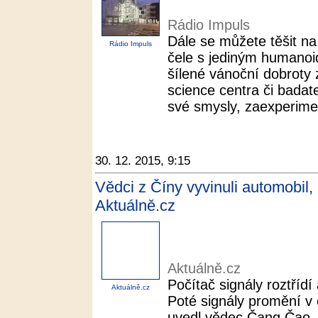
Rádio Impuls
Dále se můžete těšit na 
Rádio Impuls
čele s jediným humano
šílené vánoční dobroty
science centra či badatel
své smysly, zaexperimen
30. 12. 2015, 9:15
Vědci z Číny vyvinuli automobil, 
Aktuálně.cz
Aktuálně.cz
Počítač signály roztřídí 
Aktuálně.cz
Poté signály promění v 
uvedl vědec Čang Čao. 