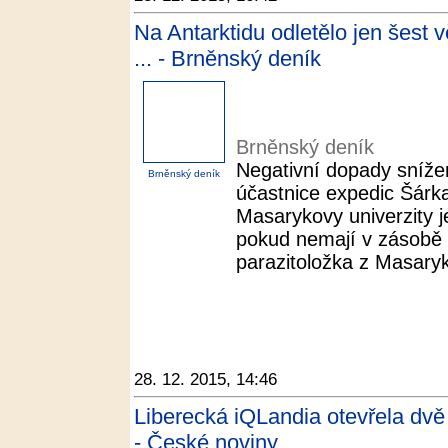
Na Antarktidu odletělo jen šest 
... - Brněnský deník
Brněnský deník
Negativní dopady snížen
Brněnský deník
účastnice expedic Šárk
Masarykovy univerzity 
pokud nemají v zásobě v
parazitoložka z Masaryko
28. 12. 2015, 14:46
Liberecká iQLandia otevřela dv
- České noviny