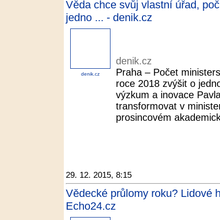
Věda chce svůj vlastní úřad, poč
jedno ... - denik.cz
denik.cz
Praha – Počet ministers
denik.cz
roce 2018 zvýšit o jedn
výzkum a inovace Pavl
transformovat v minist
prosincovém akademick
29. 12. 2015, 8:15
Vědecké průlomy roku? Lidové hl
Echo24.cz