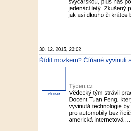
švýcarskou, plus náš po
jedenáctiletý. Zkušený 
jak asi dlouho či krátce 
30. 12. 2015, 23:02
Řídit mozkem? Číňané vyvinuli s
Týden.cz
Vědecký tým strávil pra
Týden.cz
Docent Tuan Feng, který 
vyvinutá technologie by
pro automobily bez řidi
americká internetová ...