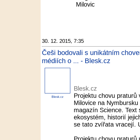
Milovic
30. 12. 2015, 7:35
Češi bodovali s unikátním chove
médiích o ... - Blesk.cz
Blesk.cz
Projektu chovu praturů
Blesk.cz
Milovice na Nymbursku 
magazín Science. Text
ekosystém, historií jeji
se tato zvířata vracejí. 
Projektu chovu praturů 