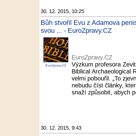
30. 12. 2015, 10:25
Bůh stvořil Evu z Adamova penisu
svou ... - EuroZpravy.CZ
EuroZpravy.CZ
Výzkum profesora Zevit
EuroZpravy.CZ
Biblical Archaeological
velmi pobouřil. „To zjev
nebudu číst články, kte
snaží způsobit, abych p
30. 12. 2015, 9:43