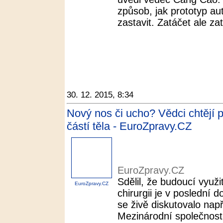
způsob, jak prototyp au
zastavit. Zatáčet ale z
30. 12. 2015, 8:34
Nový nos či ucho? Vědci chtějí 
částí těla - EuroZpravy.CZ
EuroZpravy.CZ
Sdělil, že budoucí využi
EuroZpravy.CZ
chirurgii je v poslední 
se živě diskutovalo nap
Mezinárodní společnost