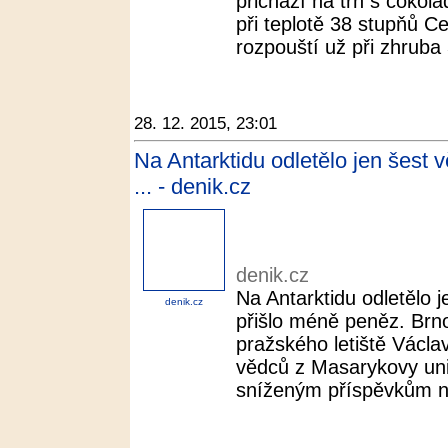
přichází na trh s čokolá
při teplotě 38 stupňů C
rozpouští už při zhruba 
28. 12. 2015, 23:01
Na Antarktidu odletělo jen šest 
... - denik.cz
denik.cz
Na Antarktidu odletělo 
denik.cz
přišlo méně peněz. Brno 
pražského letiště Václ
vědců z Masarykovy univ
sníženým příspěvkům na