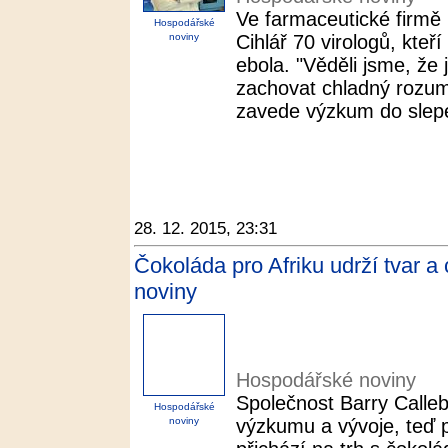
Ve farmaceutické firmě
Hospodářské
noviny
Cihlář 70 virologů, kteří
ebola. "Věděli jsme, že 
zachovat chladný rozum
zavede výzkum do slepé
28. 12. 2015, 23:31
Čokoláda pro Afriku udrží tvar a
noviny
Hospodářské noviny
Společnost Barry Calleb
Hospodářské
noviny
výzkumu a vývoje, teď p