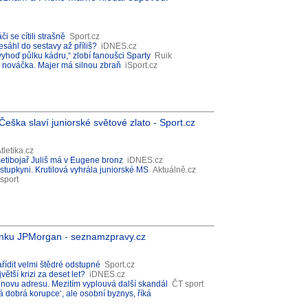
i se cítili strašně
Sport.cz
esáhl do sestavy až příliš?
iDNES.cz
 vyhoď půlku kádru,“ zlobí fanoušci Sparty
Ruik
a nováčka. Majer má silnou zbraň
iSport.cz
Češka slaví juniorské světové zlato - Sport.cz
tletika.cz
esetibojař Juliš má v Eugene bronz
iDNES.cz
upkyni. Krutilová vyhrála juniorské MS
Aktuálně.cz
sport
anku JPMorgan - seznamzpravy.cz
řídit velmi štědré odstupné
Sport.cz
větší krizi za deset let?
iDNES.cz
tinovu adresu. Mezitím vyplouvá další skandál
ČT sport
rá dobrá korupce‘, ale osobní byznys, říká