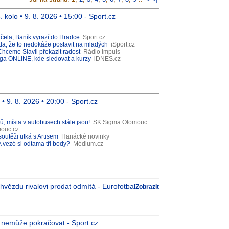
 kolo • 9. 8. 2026 • 15:00 - Sport.cz
čela, Baník vyrazí do Hradce
Sport.cz
koda, že to nedokáže postavit na mladých
iSport.cz
Chceme Slavii překazit radost
Rádio Impuls
iga ONLINE, kde sledovat a kurzy
iDNES.cz
 • 9. 8. 2026 • 20:00 - Sport.cz
ů, místa v autobusech stále jsou!
SK Sigma Olomouc
ouc.cz
soutěži utká s Artisem
Hanácké novinky
 vezó si odtama tři body?
Médium.cz
vězdu rivalovi prodat odmítá - Eurofotbal
Zobrazit
nemůže pokračovat - Sport.cz