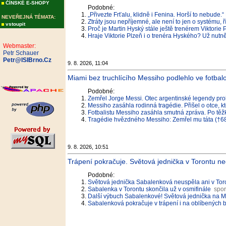
ČÍNSKÉ E-SHOPY
Podobné:
„Přivezte Frťalu, klidně i Fenina. Horší to nebude
NEVEŘEJNÁ TÉMATA:
Ztráty jsou nepříjemné, ale není to jen o systému,
vstoupit
Proč je Martin Hyský stále ještě trenérem Viktorie 
Hraje Viktorie Plzeň i o trenéra Hyského? Už nutn
Webmaster:
Petr Schauer
Petr@ISIBrno.Cz
9. 8. 2026, 11:04
Miami bez truchlícího Messiho podlehlo ve fotba
Podobné:
Zemřel Jorge Messi. Otec argentinské legendy pro
Messiho zasáhla rodinná tragédie. Přišel o otce, kt
Fotbalistu Messiho zasáhla smutná zpráva. Po těž
Tragédie hvězdného Messiho: Zemřel mu táta (†68
9. 8. 2026, 10:51
Trápení pokračuje. Světová jednička v Torontu ne
Podobné:
Světová jednička Sabalenková neuspěla ani v Toro
Sabalenka v Torontu skončila už v osmifinále
spor
Další výbuch Sabalenkové! Světová jednička na Ma
Sabalenková pokračuje v trápení i na oblíbených 