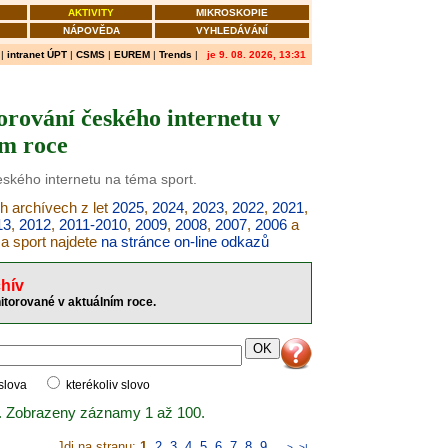
AKTIVITY
MIKROSKOPIE
NÁPOVĚDA
VYHLEDÁVÁNÍ
|
intranet ÚPT
|
CSMS
|
EUREM
|
Trends
|
je 9. 08. 2026, 13:31
torování českého internetu v
ím roce
eského internetu na téma sport.
h archívech z let
2025
,
2024
,
2023
,
2022
,
2021
,
13
,
2012
,
2011-2010
,
2009
,
2008
,
2007
,
2006
a
ma sport najdete
na stránce on-line odkazů
hív
itorované v aktuálním roce.
 slova
kterékoliv slovo
. Zobrazeny záznamy 1 až 100.
Jdi na stranu:
1
,
2
,
3
,
4
,
5
,
6
,
7
,
8
,
9
..
>
>|