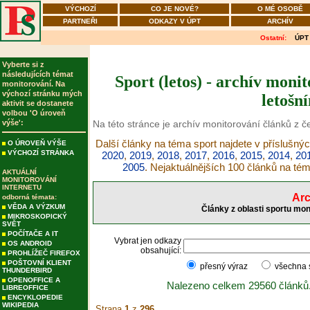
VÝCHOZÍ
CO JE NOVÉ?
O MÉ OSOBĚ
PARTNEŘI
ODKAZY V ÚPT
ARCHÍV
Ostatní:
ÚPT
Vyberte si z
následujících témat
Sport (letos) - archív moni
monitorování. Na
výchozí stránku mých
letošn
aktivit se dostanete
volbou 'O úroveň
výše':
Na této stránce je archív monitorování článků z č
Další články na téma sport najdete v příslušnýc
O ÚROVEŇ VÝŠE
VÝCHOZÍ STRÁNKA
2020
,
2019
,
2018
,
2017
,
2016
,
2015
,
2014
,
20
2005
. Nejaktuálnějších 100 článků na té
AKTUÁLNÍ
MONITOROVÁNÍ
INTERNETU
Arc
odborná témata:
VĚDA A VÝZKUM
Články z oblasti sportu mon
MIKROSKOPICKÝ
SVĚT
POČÍTAČE A IT
Vybrat jen odkazy
OS ANDROID
obsahující:
PROHLÍŽEČ FIREFOX
POŠTOVNÍ KLIENT
přesný výraz
všechna
THUNDERBIRD
OPENOFFICE A
Nalezeno celkem 29560 článků
LIBREOFFICE
ENCYKLOPEDIE
WIKIPEDIA
Strana
1
z
296