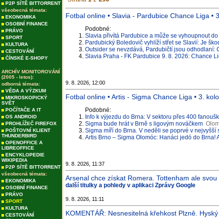
P2P SÍTĚ BITTORRENT
všeobecná témata:
Fotbal online • Slavia ‐ Pardubice Chance Liga • 3.
EKONOMIKA
OSOBNÍ FINANCE
Podobné:
PRÁVO
Slavia přivítá Pardubice a může se vyhoupnout do 
SPORT
Pardubický Boledovič vyhlíží střet se Slavií: Je š
KULTURA
Outsider se nevzdává, Pardubičtí jsou odhodlaní: 
CESTOVÁNÍ
Slavia Praha - FK Pardubice 9. 8. 2026: Chance L
ČÍNSKÉ E-SHOPY
ARCHÍV MONITOROVÁNÍ
(2005 - letos):
9. 8. 2026, 12:00
odborná témata:
VĚDA A VÝZKUM
Fotbal online • Artis ‐ Sigma Chance Liga • 3. kolo
MIKROSKOPICKÝ
SVĚT
Podobné:
POČÍTAČE A IT
Info k výjezdu do Brna: V sektoru přes 400 fanoušk
OS ANDROID
Sigma bude hrát v Brně s ligovým nováčkem
Olom
PROHLÍŽEČ FIREFOX
Sigma míří do Brna. V neděli se poprvé v nejvyšší 
POŠTOVNÍ KLIENT
THUNDERBIRD
Artis Brno – Sigma Olomóc: Hanáci jedó do Brna! A
OPENOFFICE A
LIBREOFFICE
ENCYKLOPEDIE
WIKIPEDIA
9. 8. 2026, 11:37
P2P SÍTĚ BITTORRENT
všeobecná témata:
Arsenal chce získat Romera. Tottenham ale svou h
EKONOMIKA
další titulky a pohledy v aplikaci Zprávy Google
OSOBNÍ FINANCE
PRÁVO
9. 8. 2026, 11:11
SPORT
KULTURA
KOMENTÁŘ: Nesnesitelná křehkost Plzně. Hyský 
CESTOVÁNÍ