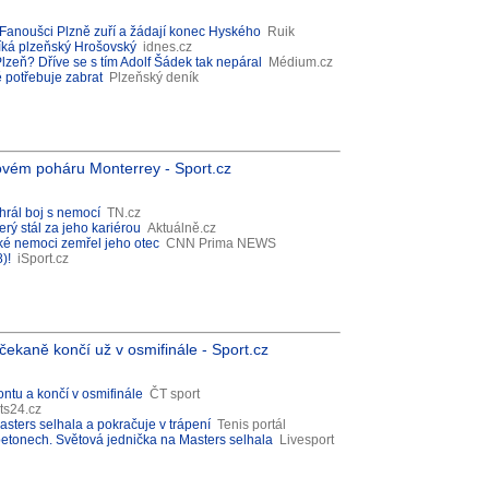
.“ Fanoušci Plzně zuří a žádají konec Hyského
Ruik
 říká plzeňský Hrošovský
idnes.cz
Plzeň? Dříve se s tím Adolf Šádek tak nepáral
Médium.cz
ě potřebuje zabrat
Plzeňský deník
lovém poháru Monterrey - Sport.cz
hrál boj s nemocí
TN.cz
erý stál za jeho kariérou
Aktuálně.cz
ké nemoci zemřel jeho otec
CNN Prima NEWS
)!
iSport.cz
čekaně končí už v osmifinále - Sport.cz
ntu a končí v osmifinále
ČT sport
ts24.cz
sters selhala a pokračuje v trápení
Tenis portál
betonech. Světová jednička na Masters selhala
Livesport