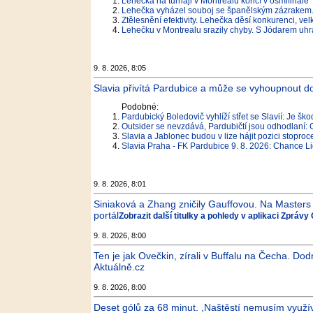
Lehečka na turnaji v Montrealu končí v osmifinále
Lehečka vyházel souboj se španělským zázrakem. 
Ztělesnění efektivity. Lehečka děsí konkurenci, vel
Lehečku v Montrealu srazily chyby. S Jódarem uhr
9. 8. 2026, 8:05
Slavia přivítá Pardubice a může se vyhoupnout do
Podobné:
Pardubický Boledovič vyhlíží střet se Slavií: Je š
Outsider se nevzdává, Pardubičtí jsou odhodlaní: 
Slavia a Jablonec budou v lize hájit pozici stopro
Slavia Praha - FK Pardubice 9. 8. 2026: Chance L
9. 8. 2026, 8:01
Siniaková a Zhang zničily Gauffovou. Na Masters dá
portál
Zobrazit další titulky a pohledy v aplikaci Zprávy
9. 8. 2026, 8:00
Ten je jak Ovečkin, zírali v Buffalu na Čecha. Do
Aktuálně.cz
9. 8. 2026, 8:00
Deset gólů za 68 minut. ,Naštěstí nemusím využív