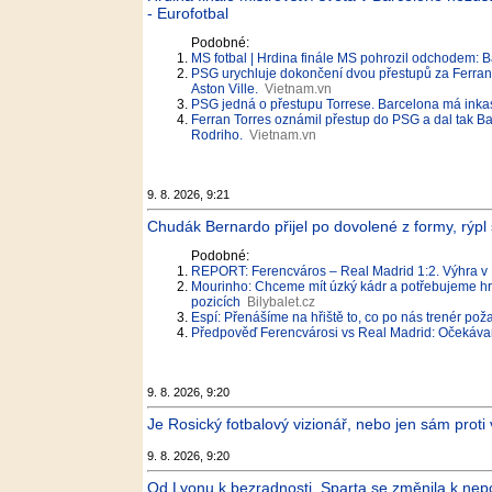
- Eurofotbal
Podobné:
MS fotbal | Hrdina finále MS pohrozil odchodem: B
PSG urychluje dokončení dvou přestupů za Ferrana
Aston Ville.
Vietnam.vn
PSG jedná o přestupu Torrese. Barcelona má inka
Ferran Torres oznámil přestup do PSG a dal tak B
Rodriho.
Vietnam.vn
9. 8. 2026, 9:21
Chudák Bernardo přijel po dovolené z formy, rýpl 
Podobné:
REPORT: Ferencváros – Real Madrid 1:2. Výhra v
Mourinho: Chceme mít úzký kádr a potřebujeme hrá
pozicích
Bilybalet.cz
Espí: Přenášíme na hřiště to, co po nás trenér pož
Předpověď Ferencvárosi vs Real Madrid: Očekáva
9. 8. 2026, 9:20
Je Rosický fotbalový vizionář, nebo jen sám prot
9. 8. 2026, 9:20
Od Lyonu k bezradnosti. Sparta se změnila k nep