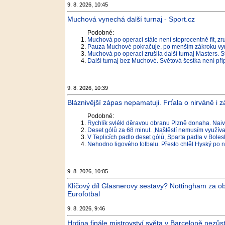
9. 8. 2026, 10:45
Muchová vynechá další turnaj - Sport.cz
Podobné:
Muchová po operaci stále není stoprocentně fit, zru
Pauza Muchové pokračuje, po menším zákroku vyne
Muchová po operaci zrušila další turnaj Masters. 
Další turnaj bez Muchové. Světová šestka není při
9. 8. 2026, 10:39
Bláznivější zápas nepamatuji. Frťala o nirváně i z
Podobné:
Rychlík svlékl děravou obranu Plzně donaha. Naivit
Deset gólů za 68 minut. ,Naštěstí nemusím využívat
V Teplicích padlo deset gólů, Sparta padla v Bolesl
Nehodno ligového fotbalu. Přesto chtěl Hyský po nov
9. 8. 2026, 10:05
Klíčový díl Glasnerovy sestavy? Nottingham za ob
Eurofotbal
9. 8. 2026, 9:46
Hrdina finále mistrovství světa v Barceloně nezůst