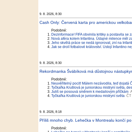
9. 8. 2026, 8:30
Cash Only: Červená karta pro americkou velko
Podobné:
Dezinformace! FIFA obvinila kritiky a postavila se 
Nová aféra kolem Infantina. Údajné milence měl za
Jeho skvělá práce se nedá ignorovat, zní na Infan
Jak se drolí fotbalové království. Ustojí Infantino nej
9. 8. 2026, 8:30
Rekordmanka Švábíková má důstojnou nástupkyni. 
Podobné:
Neuvěřitelný pocit! Málem nezávodila, teď dojatá Č
Tyčkařka Krutilová je juniorskou mistryní světa, d
Juliš se posouvá směrem k medailovým příčkám
A
Tyčkařka Krutilová je juniorskou mistryní světa
ČT 
9. 8. 2026, 8:18
Příliš mnoho chyb. Lehečka v Montrealu končí po 
Podobné: