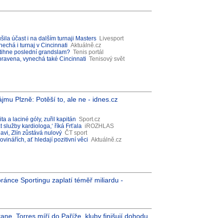
šila účast i na dalším turnaji Masters
Livesport
chá i turnaj v Cincinnati
Aktuálně.cz
Stihne poslední grandslam?
Tenis portál
pravena, vynechá také Cincinnati
Tenisový svět
ájmu Plzně: Potěší to, ale ne - idnes.cz
a a laciné góly, zuřil kapitán
Sport.cz
 služby kardiologa,‘ říká Frťala
iROZHLAS
avi, Zlín zůstává nulový
ČT sport
inářích, ať hledají pozitivní věci
Aktuálně.cz
ránce Sportingu zaplatí téměř miliardu -
ane. Torres míří do Paříže, kluby finišují dohodu