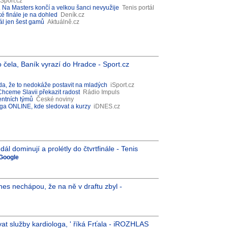
Sport.cz
Na Masters končí a velkou šanci nevyužije
Tenis portál
ké finále je na dohled
Deník.cz
ál jen šest gamů
Aktuálně.cz
 čela, Baník vyrazí do Hradce - Sport.cz
koda, že to nedokáže postavit na mladých
iSport.cz
Chceme Slavii překazit radost
Rádio Impuls
centních týmů
České noviny
iga ONLINE, kde sledovat a kurzy
iDNES.cz
l dominují a prolétly do čtvrtfinále - Tenis
 Google
dnes nechápou, že na ně v draftu zbyl -
at služby kardiologa, ' říká Frťala - iROZHLAS