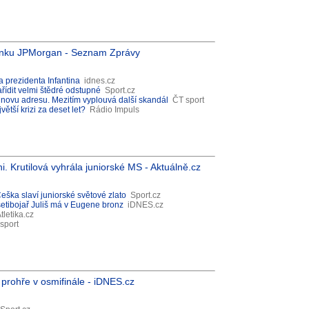
banku JPMorgan - Seznam Zprávy
za prezidenta Infantina
idnes.cz
řídit velmi štědré odstupné
Sport.cz
tinovu adresu. Mezitím vyplouvá další skandál
ČT sport
větší krizi za deset let?
Rádio Impuls
Krutilová vyhrála juniorské MS - Aktuálně.cz
eška slaví juniorské světové zlato
Sport.cz
esetibojař Juliš má v Eugene bronz
iDNES.cz
tletika.cz
sport
prohře v osmifinále - iDNES.cz