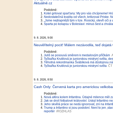
Aktuálně.cz
Podobné:
Kotel griloval sparťany: My pro vás chcípneme! Hráč
Nedostatečná kvalita od všech, kritizoval Priske. N
„Jsme nejtrapnější tým v lize. Rosický, otevři oči a
Sparta po kolapsu v Boleslavi: minus šest a chvál
9. 8. 2026, 9:00
Neuvěřitelný pocit! Málem nezávodila, teď dojatá 
Podobné:
Juliš se posouvá směrem k medailovým příčkám
A
Tyčkařka Krutilová je juniorskou mistryní světa, d
Těhotná rekordmanka Švábíková má důstojnou nást
Tyčkařka Krutilová je juniorskou mistryní světa
ČT 
9. 8. 2026, 8:50
Cash Only: Červená karta pro americkou velkob
Podobné:
Nová aféra kolem Infantina. Údajné milence měl za
Jak se drolí fotbalové království. Ustojí Infantino nej
Jeho skvělá práce se nedá ignorovat, zní na Infan
Trump a Infantino si jsou podobní. Není to jen ‚sta
reportér
iROZHLAS