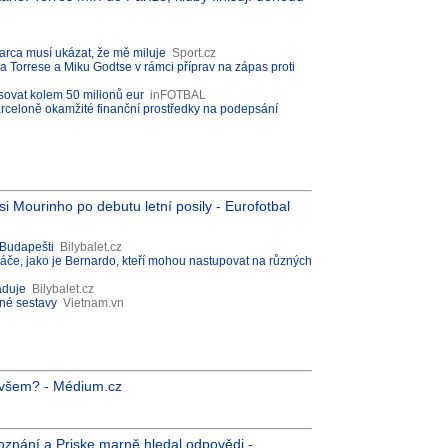
arca musí ukázat, že mě miluje
Sport.cz
 Torrese a Miku Godtse v rámci příprav na zápas proti
sovat kolem 50 milionů eur
inFOTBAL
arceloně okamžité finanční prostředky na podepsání
si Mourinho po debutu letní posily - Eurofotbal
 Budapešti
Bilybalet.cz
če, jako je Bernardo, kteří mohou nastupovat na různých
aduje
Bilybalet.cz
né sestavy
Vietnam.vn
i všem? - Médium.cz
oznání a Priske marně hledal odpovědi -