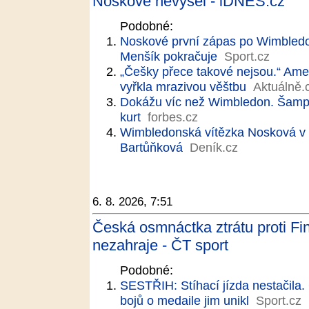
Noskové nevyšel - iDNES.cz
Podobné:
Noskové první zápas po Wimbledon
Menšík pokračuje
Sport.cz
„Češky přece takové nejsou.“ Ame
vyřkla mrazivou věštbu
Aktuálně.
Dokážu víc než Wimbledon. Šampi
kurt
forbes.cz
Wimbledonská vítězka Nosková v To
Bartůňková
Deník.cz
6. 8. 2026, 7:51
Česká osmnáctka ztrátu proti Fi
nezahraje - ČT sport
Podobné:
SESTŘIH: Stíhací jízda nestačila. 
bojů o medaile jim unikl
Sport.cz