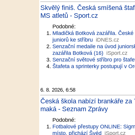
Skvělý finiš. Česká smíšená štaf
MS atletů - Sport.cz
Podobné:
Mladičká Botková zazářila. Česk
juniorů ke stříbru
iDNES.cz
Senzační medaile na úvod juniors
zazářila Botková (16)
iSport.cz
Senzační světové stříbro pro štaf
Štafeta a sprinterky postupují v O
6. 8. 2026, 6:58
Česká škola nabízí brankáře za
maká - Seznam Zprávy
Podobné:
Fotbalové přestupy ONLINE: Sigm
místo, přichází Švéd
iSport.cz