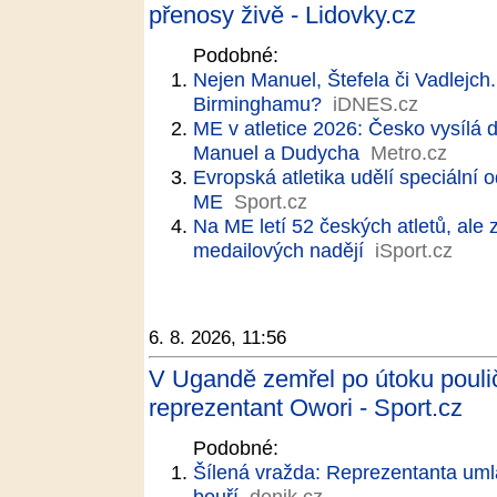
přenosy živě - Lidovky.cz
Podobné:
Nejen Manuel, Štefela či Vadlejch. 
Birminghamu?
iDNES.cz
ME v atletice 2026: Česko vysílá
Manuel a Dudycha
Metro.cz
Evropská atletika udělí speciální
ME
Sport.cz
Na ME letí 52 českých atletů, ale 
medailových nadějí
iSport.cz
6. 8. 2026, 11:56
V Ugandě zemřel po útoku poulič
reprezentant Owori - Sport.cz
Podobné:
Šílená vražda: Reprezentanta umlá
bouří
denik.cz