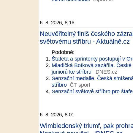
6. 8. 2026, 8:16
Neuvěřitelný finiš českého zázra
světovému stříbru - Aktuálně.cz
Podobné:
Štafeta a sprinterky postupují v O
Mladičká Botková zazářila. Česk
juniorů ke stříbru
iDNES.cz
Senzační medaile. Česká smíšená 
stříbro
ČT sport
Senzační světové stříbro pro štaf
6. 8. 2026, 8:01
Wimbledonský triumf, pak prohra