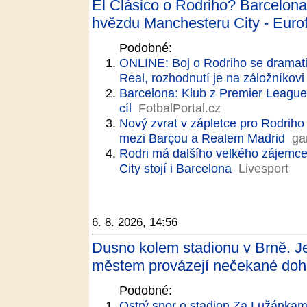
El Clásico o Rodriho? Barcelona 
hvězdu Manchesteru City - Eurof
Podobné:
ONLINE: Boj o Rodriho se dramati
Real, rozhodnutí je na záložník
Barcelona: Klub z Premier League 
cíl
FotbalPortal.cz
Nový zvrat v zápletce pro Rodriho
mezi Barçou a Realem Madrid
ga
Rodri má dalšího velkého zájemc
City stojí i Barcelona
Livesport
6. 8. 2026, 14:56
Dusno kolem stadionu v Brně. J
městem provázejí nečekané doha
Podobné:
Ostrý spor o stadion Za Lužánkam