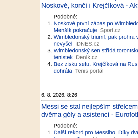
Noskové, končí i Krejčíková - Ak
Podobné:
Noskové první zápas po Wimbledon
Menšík pokračuje
Sport.cz
Wimbledonský triumf, pak prohra 
nevyšel
iDNES.cz
Wimbledonský sen střídá torontsk
tenistek
Deník.cz
Bez zisku setu. Krejčíková na Rus
dohrála
Tenis portál
6. 8. 2026, 8:26
Messi se stal nejlepším střelce
dvěma góly a asistencí - Eurofot
Podobné:
Další rekord pro Messiho. Díky dv