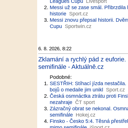
Leagues Cupu
Livesport
Messi už se zase smál. Přibrzdila 
historie
Sport.cz
Messi znovu přepsal historii. Dvě
Cupu
Sportwin.cz
6. 8. 2026, 8:22
Zklamání a rychlý pád z euforie.
semifinále - Aktuálně.cz
Podobné:
SESTŘIH: Stíhací jízda nestačila. 
bojů o medaile jim unikl
Sport.cz
Česká osmnáctka ztrátu proti Fins
nezahraje
ČT sport
Zázračný obrat se nekonal. Osmná
semifinále
Hokej.cz
Finsko - Česko 5:4. Těsná přestře
mimo semifinále
iSport.cz