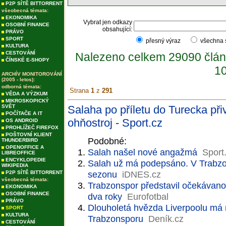
P2P SÍTĚ BITTORRENT
všeobecná témata:
EKONOMIKA
Vybrat jen odkazy
OSOBNÍ FINANCE
obsahující:
PRÁVO
SPORT
přesný výraz
všechna
KULTURA
CESTOVÁNÍ
Nalezeno celkem 29090 člán
ČÍNSKÉ E-SHOPY
10
ARCHÍV MONITOROVÁNÍ
(2005 - letos):
odborná témata:
Strana
1
z
291
VĚDA A VÝZKUM
MIKROSKOPICKÝ
SVĚT
Salaha po příletu do Turecka přiv
POČÍTAČE A IT
ohňostroj - Sport.cz
OS ANDROID
PROHLÍŽEČ FIREFOX
POŠTOVNÍ KLIENT
Podobné:
THUNDERBIRD
OPENOFFICE A
Salah našel nové angažmá
Sport
LIBREOFFICE
ENCYKLOPEDIE
Salah už má podepsáno. V Trabzon
WIKIPEDIA
sezonu
iDNES.cz
P2P SÍTĚ BITTORRENT
všeobecná témata:
Trabzonspor představil očekávanou
EKONOMIKA
OSOBNÍ FINANCE
dva roky
Eurofotbal
PRÁVO
Dlouholetá hvězda Liverpoolu má
SPORT
KULTURA
Trabzonsporu
Deník.cz
CESTOVÁNÍ