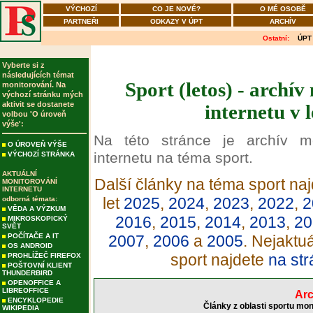
VÝCHOZÍ
CO JE NOVÉ?
O MÉ OSOBĚ
PARTNEŘI
ODKAZY V ÚPT
ARCHÍV
Ostatní:
ÚPT
Vyberte si z
následujících témat
Sport (letos) - archí
monitorování. Na
výchozí stránku mých
aktivit se dostanete
internetu v 
volbou 'O úroveň
výše':
Na této stránce je archív m
O ÚROVEŇ VÝŠE
internetu na téma sport.
VÝCHOZÍ STRÁNKA
AKTUÁLNÍ
Další články na téma sport naj
MONITOROVÁNÍ
INTERNETU
let
2025
,
2024
,
2023
,
2022
,
2
odborná témata:
VĚDA A VÝZKUM
2016
,
2015
,
2014
,
2013
,
20
MIKROSKOPICKÝ
SVĚT
POČÍTAČE A IT
2007
,
2006
a
2005
. Nejaktu
OS ANDROID
sport najdete
na str
PROHLÍŽEČ FIREFOX
POŠTOVNÍ KLIENT
THUNDERBIRD
OPENOFFICE A
LIBREOFFICE
Arc
ENCYKLOPEDIE
Články z oblasti sportu mon
WIKIPEDIA