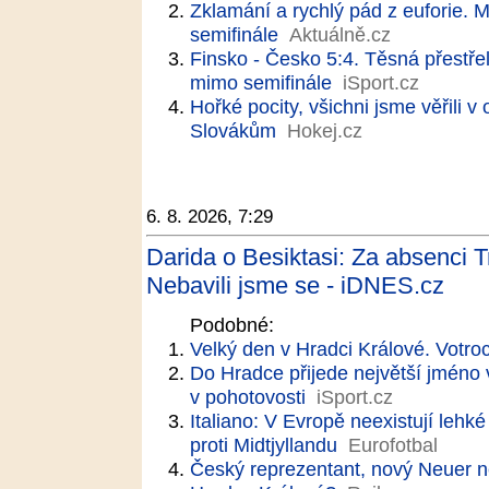
Zklamání a rychlý pád z euforie. M
semifinále
Aktuálně.cz
Finsko - Česko 5:4. Těsná přestře
mimo semifinále
iSport.cz
Hořké pocity, všichni jsme věřili v 
Slovákům
Hokej.cz
6. 8. 2026, 7:29
Darida o Besiktasi: Za absenci 
Nebavili jsme se - iDNES.cz
Podobné:
Velký den v Hradci Králové. Votroc
Do Hradce přijede největší jméno v 
v pohotovosti
iSport.cz
Italiano: V Evropě neexistují lehk
proti Midtjyllandu
Eurofotbal
Český reprezentant, nový Neuer n