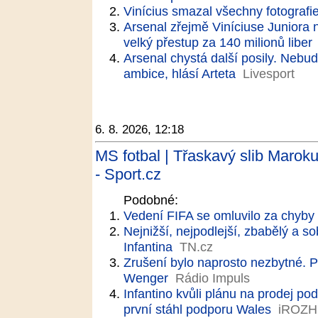
Vinícius smazal všechny fotografie
Arsenal zřejmě Viníciuse Juniora n
velký přestup za 140 milionů liber
Arsenal chystá další posily. Neb
ambice, hlásí Arteta
Livesport
6. 8. 2026, 12:18
MS fotbal | Třaskavý slib Maroku
- Sport.cz
Podobné:
Vedení FIFA se omluvilo za chyby 
Nejnižší, nejpodlejší, zbabělý a 
Infantina
TN.cz
Zrušení bylo naprosto nezbytné. Pro
Wenger
Rádio Impuls
Infantino kvůli plánu na prodej po
první stáhl podporu Wales
iROZH