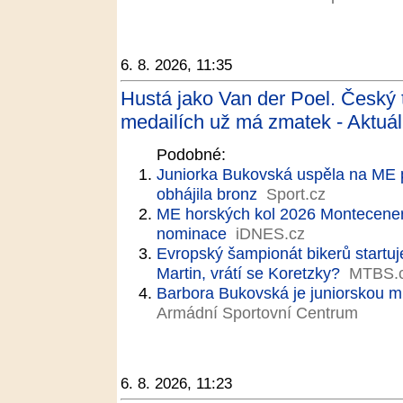
6. 8. 2026, 11:35
Hustá jako Van der Poel. Český t
medailích už má zmatek - Aktuá
Podobné:
Juniorka Bukovská uspěla na ME po
obhájila bronz
Sport.cz
ME horských kol 2026 Montecener
nominace
iDNES.cz
Evropský šampionát bikerů startuj
Martin, vrátí se Koretzky?
MTBS.
Barbora Bukovská je juniorskou mi
Armádní Sportovní Centrum
6. 8. 2026, 11:23