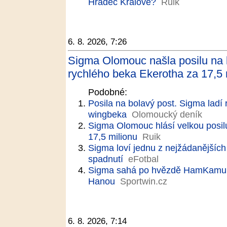
Hradec Králové?
Ruik
6. 8. 2026, 7:26
Sigma Olomouc našla posilu na l
rychlého beka Ekerotha za 17,5
Podobné:
Posila na bolavý post. Sigma ladí
wingbeka
Olomoucký deník
Sigma Olomouc hlásí velkou posil
17,5 milionu
Ruik
Sigma loví jednu z nejžádanějších 
spadnutí
eFotbal
Sigma sahá po hvězdě HamKamu. 
Hanou
Sportwin.cz
6. 8. 2026, 7:14