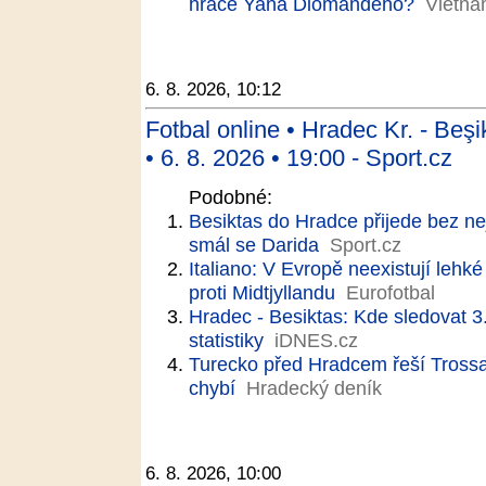
hráče Yana Diomandeho?
Vietna
6. 8. 2026, 10:12
Fotbal online • Hradec Kr. ‐ Beşi
• 6. 8. 2026 • 19:00 - Sport.cz
Podobné:
Besiktas do Hradce přijede bez ne
smál se Darida
Sport.cz
Italiano: V Evropě neexistují lehk
proti Midtjyllandu
Eurofotbal
Hradec - Besiktas: Kde sledovat 3.
statistiky
iDNES.cz
Turecko před Hradcem řeší Trossa
chybí
Hradecký deník
6. 8. 2026, 10:00