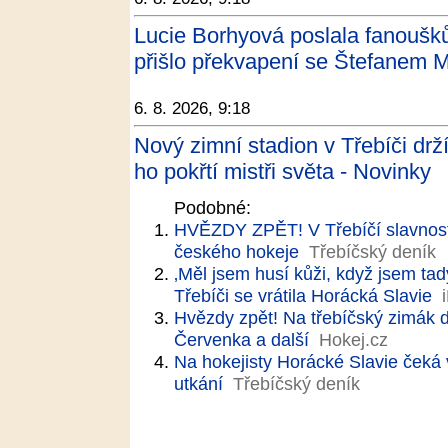
Lucie Borhyová poslala fanoušk
přišlo překvapení se Štefanem M
6. 8. 2026, 9:18
Nový zimní stadion v Třebíči drží 
ho pokřtí mistři světa - Novinky
Podobné:
HVĚZDY ZPĚT! V Třebíčí slavnost
českého hokeje
Třebíčský deník
‚Měl jsem husí kůži, když jsem tad
Třebíči se vrátila Horácká Slavie
Hvězdy zpět! Na třebíčský zimák d
Červenka a další
Hokej.cz
Na hokejisty Horácké Slavie čeká 
utkání
Třebíčský deník