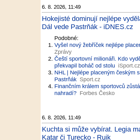
6. 8. 2026, 11:49
Hokejisté dominují nejlépe vydě
Dál vede Pastrňák - iDNES.cz
Podobné:
Vyšel nový žebříček nejlépe plac
Zprávy
Čeští sportovní milionáři. Kdo vyd
překvapil boháč od stolu
iSport.cz
NHL | Nejlépe placeným českým sp
Pastrňák
Sport.cz
Finančním králem sportovců zůstá
nahradí?
Forbes Česko
6. 8. 2026, 11:49
Kuchta si může vybírat. Legia má
Katar či Turecko - Ruik