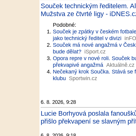
Souček technickým ředitelem. Al
Mužstva ze čtvrté ligy - iDNES.c
Podobné:
Souček je zpátky v českém fotbal
jako technický ředitel v divizi
inF
Souček má nové angažmá v Česku: u
bude dělat?
iSport.cz
Opora repre v nové roli. Souček bu
překvapivé angažmá
Aktuálně.cz
Nečekaný krok Součka. Stává se 
klubu
Sportwin.cz
6. 8. 2026, 9:28
Lucie Borhyová poslala fanoušk
přišlo překvapení se slavným pří
6. 8. 2026, 9:18