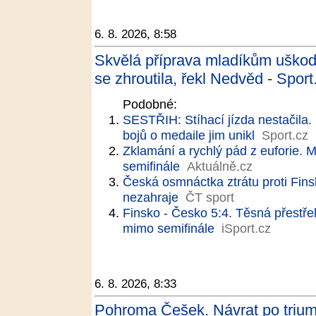
6. 8. 2026, 8:58
Skvělá příprava mladíkům uškodi
se zhroutila, řekl Nedvěd - Sport
Podobné:
SESTŘIH: Stíhací jízda nestačila. 
bojů o medaile jim unikl
Sport.cz
Zklamání a rychlý pád z euforie. M
semifinále
Aktuálně.cz
Česká osmnáctka ztrátu proti Fins
nezahraje
ČT sport
Finsko - Česko 5:4. Těsná přestře
mimo semifinále
iSport.cz
6. 8. 2026, 8:33
Pohroma Češek. Návrat po triu