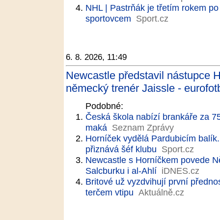
NHL | Pastrňák je třetím rokem p
sportovcem
Sport.cz
6. 8. 2026, 11:49
Newcastle představil nástupce 
německý trenér Jaissle - eurofot
Podobné:
Česká škola nabízí brankáře za 7
maká
Seznam Zprávy
Horníček vydělá Pardubicím balík. 
přiznává šéf klubu
Sport.cz
Newcastle s Horníčkem povede Ně
Salcburku i al-Ahlí
iDNES.cz
Britové už vyzdvihují první předno
terčem vtipu
Aktuálně.cz