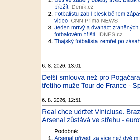
přežít
Deník.cz
Fotbalistu zabil blesk během zápas
video
CNN Prima NEWS
Jeden mrtvý a dvanáct zraněných. 
fotbalovém hřišti
iDNES.cz
Thajský fotbalista zemřel po zása
6. 8. 2026, 13:01
Delší smlouva než pro Pogačara. 
třetího muže Tour de France - Sp
6. 8. 2026, 12:51
Real chce udržet Viníciuse. Braz
Arsenal zůstává ve střehu - euro
Podobné:
Arsenal přivedl za více než dvě mi