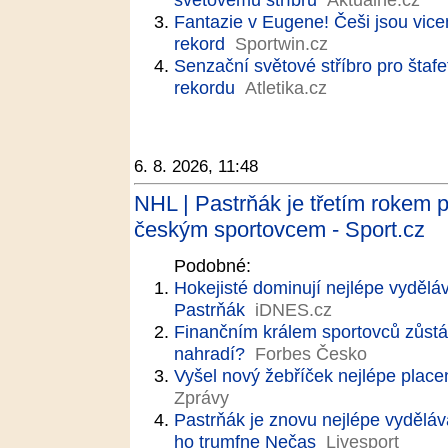
Fantazie v Eugene! Češi jsou vice
rekord
Sportwin.cz
Senzační světové stříbro pro štaf
rekordu
Atletika.cz
6. 8. 2026, 11:48
NHL | Pastrňák je třetím rokem 
českým sportovcem - Sport.cz
Podobné:
Hokejisté dominují nejlépe vydělá
Pastrňák
iDNES.cz
Finančním králem sportovců zůstá
nahradí?
Forbes Česko
Vyšel nový žebříček nejlépe plac
Zprávy
Pastrňák je znovu nejlépe vyděláv
ho trumfne Nečas
Livesport