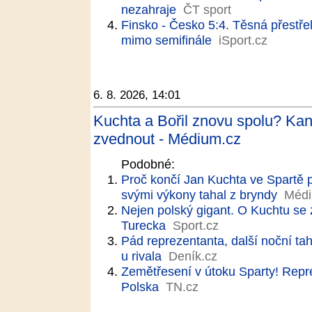
nezahraje
ČT sport
Finsko - Česko 5:4. Těsná přestře
mimo semifinále
iSport.cz
6. 8. 2026, 14:01
Kuchta a Bořil znovu spolu? Kania
zvednout - Médium.cz
Podobné:
Proč končí Jan Kuchta ve Spartě p
svými výkony tahal z bryndy
Médi
Nejen polský gigant. O Kuchtu se z
Turecka
Sport.cz
Pád reprezentanta, další noční t
u rivala
Deník.cz
Zemětřesení v útoku Sparty! Rep
Polska
TN.cz