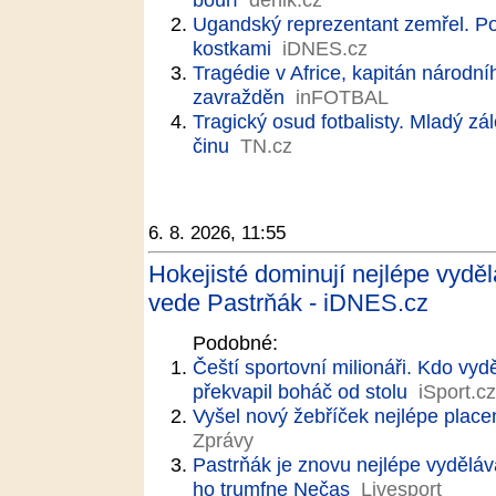
Ugandský reprezentant zemřel. Poul
kostkami
iDNES.cz
Tragédie v Africe, kapitán národní
zavražděn
inFOTBAL
Tragický osud fotbalisty. Mladý zá
činu
TN.cz
6. 8. 2026, 11:55
Hokejisté dominují nejlépe vydě
vede Pastrňák - iDNES.cz
Podobné:
Čeští sportovní milionáři. Kdo vyd
překvapil boháč od stolu
iSport.cz
Vyšel nový žebříček nejlépe plac
Zprávy
Pastrňák je znovu nejlépe vyděláv
ho trumfne Nečas
Livesport