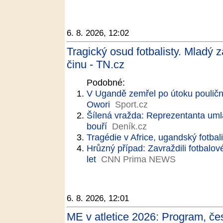
6. 8. 2026, 12:02
Tragický osud fotbalisty. Mladý 
činu - TN.cz
Podobné:
V Ugandě zemřel po útoku pouliční
Owori
Sport.cz
Šílená vražda: Reprezentanta umlá
bouří
Deník.cz
Tragédie v Africe, ugandský fotbali
Hrůzný případ: Zavraždili fotbalo
let
CNN Prima NEWS
6. 8. 2026, 12:01
ME v atletice 2026: Program, če