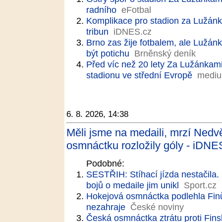
radního
eFotbal
Komplikace pro stadion za Lužánka
tribun
iDNES.cz
Brno zas žije fotbalem, ale Lužán
být potichu
Brněnský deník
Před víc než 20 lety Za Lužánkami 
stadionu ve střední Evropě
mediu
6. 8. 2026, 14:38
Měli jsme na medaili, mrzí Nedv
osmnáctku rozložily góly - iDNE
Podobné:
SESTŘIH: Stíhací jízda nestačila. 
bojů o medaile jim unikl
Sport.cz
Hokejová osmnáctka podlehla Finů
nezahraje
České noviny
Česká osmnáctka ztrátu proti Fins