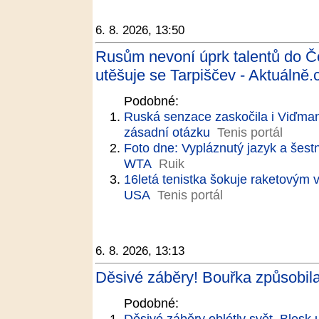
6. 8. 2026, 13:50
Rusům nevoní úprk talentů do Č
utěšuje se Tarpiščev - Aktuálně.
Podobné:
Ruská senzace zaskočila i Viďma
zásadní otázku
Tenis portál
Foto dne: Vypláznutý jazyk a šestn
WTA
Ruik
16letá tenistka šokuje raketovým
USA
Tenis portál
6. 8. 2026, 13:13
Děsivé záběry! Bouřka způsobila 
Podobné:
Děsivé záběry oblétly svět. Blesk u