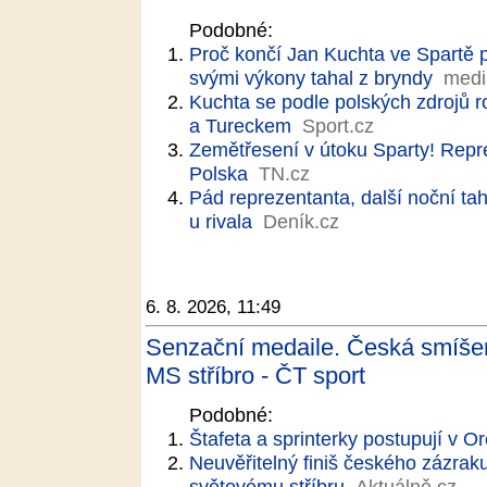
Podobné:
Proč končí Jan Kuchta ve Spartě p
svými výkony tahal z bryndy
medi
Kuchta se podle polských zdrojů 
a Tureckem
Sport.cz
Zemětřesení v útoku Sparty! Rep
Polska
TN.cz
Pád reprezentanta, další noční t
u rivala
Deník.cz
6. 8. 2026, 11:49
Senzační medaile. Česká smíšen
MS stříbro - ČT sport
Podobné:
Štafeta a sprinterky postupují v O
Neuvěřitelný finiš českého zázraku
světovému stříbru
Aktuálně.cz