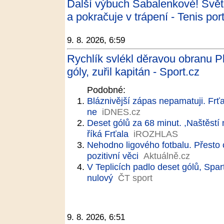
Další výbuch Sabalenkové! Svět
a pokračuje v trápení - Tenis port
9. 8. 2026, 6:59
Rychlík svlékl děravou obranu P
góly, zuřil kapitán - Sport.cz
Podobné:
Bláznivější zápas nepamatuji. Frťa
ne
iDNES.cz
Deset gólů za 68 minut. ,Naštěstí 
říká Frťala
iROZHLAS
Nehodno ligového fotbalu. Přesto c
pozitivní věci
Aktuálně.cz
V Teplicích padlo deset gólů, Spar
nulový
ČT sport
9. 8. 2026, 6:51