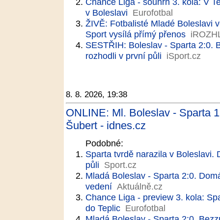
Chance Liga - souhrn 3. kola: V Te
v Boleslavi
Eurofotbal
ŽIVĚ: Fotbalisté Mladé Boleslavi 
Sport vysílá přímý přenos
iROZH
SESTŘIH: Boleslav - Sparta 2:0. Be
rozhodli v první půli
iSport.cz
8. 8. 2026, 19:38
ONLINE: Ml. Boleslav - Sparta 1:
Šubert - idnes.cz
Podobné:
Sparta tvrdě narazila v Boleslavi.
půli
Sport.cz
Mladá Boleslav - Sparta 2:0. Domá
vedení
Aktuálně.cz
Chance Liga - preview 3. kola: Sp
do Teplic
Eurofotbal
Mladá Boleslav - Sparta 2:0. Bezzu