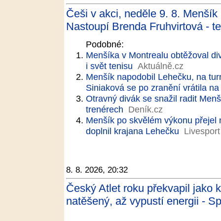
Češi v akci, neděle 9. 8. Menšík
Nastoupí Brenda Fruhvirtová - te
Podobné:
Menšíka v Montrealu obtěžoval di
i svět tenisu
Aktuálně.cz
Menšík napodobil Lehečku, na turna
Siniaková se po zranění vrátila na 
Otravný divák se snažil radit Menš
trenérech
Deník.cz
Menšík po skvělém výkonu přejel
doplnil krajana Lehečku
Livesport
8. 8. 2026, 20:32
Český Atlet roku překvapil jako 
natěšený, až vypustí energii - Sp