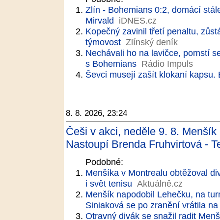
Zlín - Bohemians 0:2, domácí stále 
Mirvald
iDNES.cz
Kopečný zavinil třetí penaltu, zůs
týmovost
Zlínský deník
Nechávali ho na lavičce, pomstí 
s Bohemians
Rádio Impuls
Ševci musejí zašít klokaní kapsu.
8. 8. 2026, 23:24
Češi v akci, neděle 9. 8. Menšík
Nastoupí Brenda Fruhvirtová - Te
Podobné:
Menšíka v Montrealu obtěžoval di
i svět tenisu
Aktuálně.cz
Menšík napodobil Lehečku, na turna
Siniaková se po zranění vrátila na 
Otravný divák se snažil radit Menš