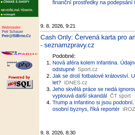
finanční prostředky na podepsání 
ČÍNSKÉ E-SHOPY
NEVEŘEJNÁ TÉMATA:
vstoupit
9. 8. 2026, 9:21
Webmaster:
Petr Schauer
Cash Only: Červená karta pro 
Petr@ISIBrno.Cz
- seznamzpravy.cz
Podobné:
Nová aféra kolem Infantina. Údajné
odstupné
Sport.cz
Jak se drolí fotbalové království. U
let?
iDNES.cz
Jeho skvělá práce se nedá ignorov
vyplouvá další skandál
ČT sport
Trump a Infantino si jsou podobní. 
osobní byznys, říká reportér
iRO
9. 8. 2026, 8:30