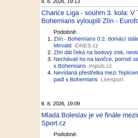
8. 8. 2026, 19:13
Chance Liga - souhrn 3. kola: V 
Bohemians vyloupili Zlín - Eurof
Podobné:
Zlín - Bohemians 0:2, domácí stále 
Mirvald
iDNES.cz
Zlín dál čeká na bodový zisk, nes
Nechávali ho na lavičce, pomstí 
s Bohemians
impuls.cz
Nevídaná přestřelka mezi Teplicem
padl s Bohemians
Livesport
8. 8. 2026, 19:09
Mladá Boleslav je ve finále mez
Sport.cz
Podobné: