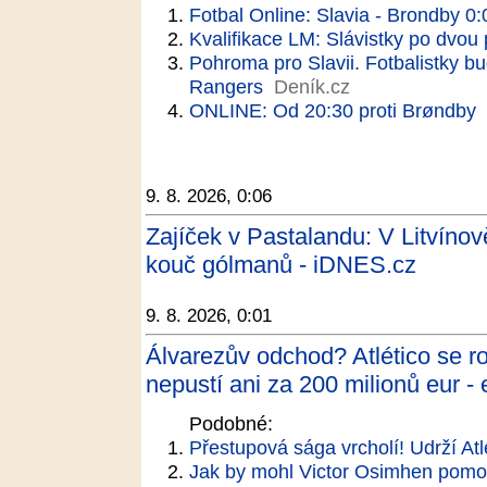
Fotbal Online: Slavia - Brondby 0:
Kvalifikace LM: Slávistky po dvou
Pohroma pro Slavii. Fotbalistky bu
Rangers
Deník.cz
ONLINE: Od 20:30 proti Brøndby
9. 8. 2026, 0:06
Zajíček v Pastalandu: V Litvínov
kouč gólmanů - iDNES.cz
9. 8. 2026, 0:01
Álvarezův odchod? Atlético se r
nepustí ani za 200 milionů eur - 
Podobné:
Přestupová sága vrcholí! Udrží At
Jak by mohl Victor Osimhen pomoci