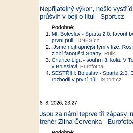
Nepřijatelný výkon, nešlo vystříd
průšvih v boji o titul - Sport.cz
Podobné:
Ml. Boleslav - Sparta 2:0, favorit 
první půli
iDNES.cz
„Jsme nejtrapnější tým v lize. Rosi
zlobí fanoušci Sparty
Ruik
Chance Liga - souhrn 3. kola: V Te
v Boleslavi
Eurofotbal
SESTŘIH: Boleslav - Sparta 2:0. Be
rozhodli v první půli
iSport.cz
8. 8. 2026, 23:27
Jsou za námi teprve tři zápasy, 
trenér Zlína Červenka - Eurofotb
Podobné: