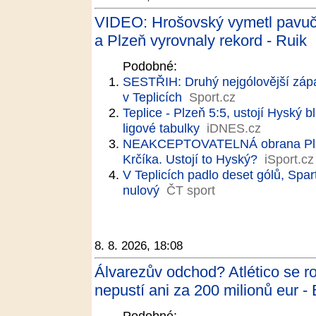
VIDEO: Hrošovský vymetl pavučin
a Plzeň vyrovnaly rekord - Ruik
Podobné:
SESTŘIH: Druhý nejgólovější zápas
v Teplicích
Sport.cz
Teplice - Plzeň 5:5, ustojí Hyský 
ligové tabulky
iDNES.cz
NEAKCEPTOVATELNÁ obrana Plzně
Krčíka. Ustojí to Hyský?
iSport.cz
V Teplicích padlo deset gólů, Spar
nulový
ČT sport
8. 8. 2026, 18:08
Álvarezův odchod? Atlético se r
nepustí ani za 200 milionů eur - 
Podobné: