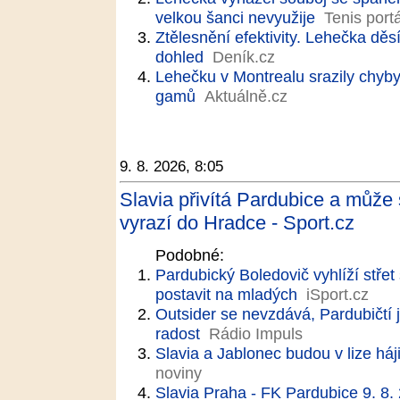
velkou šanci nevyužije
Tenis portá
Ztělesnění efektivity. Lehečka děsí
dohled
Deník.cz
Lehečku v Montrealu srazily chyby
gamů
Aktuálně.cz
9. 8. 2026, 8:05
Slavia přivítá Pardubice a může
vyrazí do Hradce - Sport.cz
Podobné:
Pardubický Boledovič vyhlíží střet
postavit na mladých
iSport.cz
Outsider se nevzdává, Pardubičtí 
radost
Rádio Impuls
Slavia a Jablonec budou v lize háj
noviny
Slavia Praha - FK Pardubice 9. 8