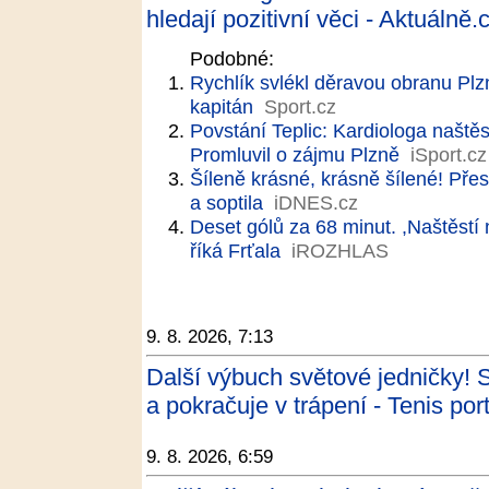
hledají pozitivní věci - Aktuálně.
Podobné:
Rychlík svlékl děravou obranu Plzn
kapitán
Sport.cz
Povstání Teplic: Kardiologa naštěs
Promluvil o zájmu Plzně
iSport.cz
Šíleně krásné, krásně šílené! Přes
a soptila
iDNES.cz
Deset gólů za 68 minut. ,Naštěstí 
říká Frťala
iROZHLAS
9. 8. 2026, 7:13
Další výbuch světové jedničky! 
a pokračuje v trápení - Tenis port
9. 8. 2026, 6:59