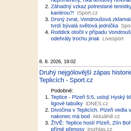
Záhadný vzkaz potrestané tenistk
kariérou?!
iSport.cz
Drsný zvrat, Vondroušová zklamala
tvrdí bývalá světová jednička
Spor
Roddick otočil v případu Vondrouš
odehrály trochu jinak
Livesport
8. 8. 2026, 19:02
Druhý nejgólovější zápas histori
Teplicích - Sport.cz
Podobné:
Teplice - Plzeň 5:5, ustojí Hyský 
ligové tabulky
iDNES.cz
Divočina v Teplicích. Plzeň vedla 
nakonec má bod
Aktuálně.cz
ŽIVĚ: Teplice hostí Plzeň, Zlín B
přímé přenosy
irozhlas.cz