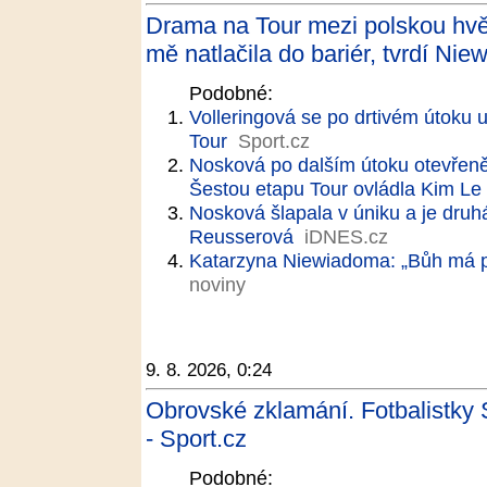
Drama na Tour mezi polskou hvě
mě natlačila do bariér, tvrdí Ni
Podobné:
Volleringová se po drtivém útoku u
Tour
Sport.cz
Nosková po dalším útoku otevřeně
Šestou etapu Tour ovládla Kim Le
Nosková šlapala v úniku a je druhá
Reusserová
iDNES.cz
Katarzyna Niewiadoma: „Bůh má p
noviny
9. 8. 2026, 0:24
Obrovské zklamání. Fotbalistky 
- Sport.cz
Podobné: