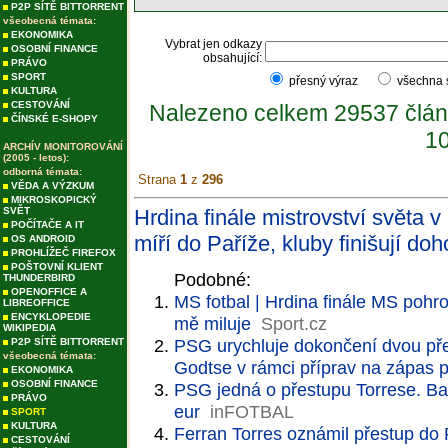
P2P SÍTĚ BITTORRENT
všeobecná témata:
EKONOMIKA
Vybrat jen odkazy
OSOBNÍ FINANCE
obsahující:
PRÁVO
SPORT
přesný výraz
všechna
KULTURA
CESTOVÁNÍ
Nalezeno celkem 29537 člán
ČÍNSKÉ E-SHOPY
10
ARCHÍV MONITOROVÁNÍ
(2005 - letos):
odborná témata:
Strana
1
z
296
VĚDA A VÝZKUM
MIKROSKOPICKÝ
SVĚT
Hrdina finále mistrovství světa 
POČÍTAČE A IT
míří do Paříže, kluby finišují do
OS ANDROID
PROHLÍŽEČ FIREFOX
POŠTOVNÍ KLIENT
Podobné:
THUNDERBIRD
OPENOFFICE A
MS fotbal | Hrdina finále MS pohr
LIBREOFFICE
ENCYKLOPEDIE
mě miluje
Sport.cz
WIKIPEDIA
PSG urychluje dokončení dvou pře
P2P SÍTĚ BITTORRENT
všeobecná témata:
Godtse v rámci příprav na zápas pr
EKONOMIKA
OSOBNÍ FINANCE
PSG jedná o přestupu Torrese. Ba
PRÁVO
eur
inFOTBAL
SPORT
KULTURA
Ferran Torres oznámil přestup do
CESTOVÁNÍ