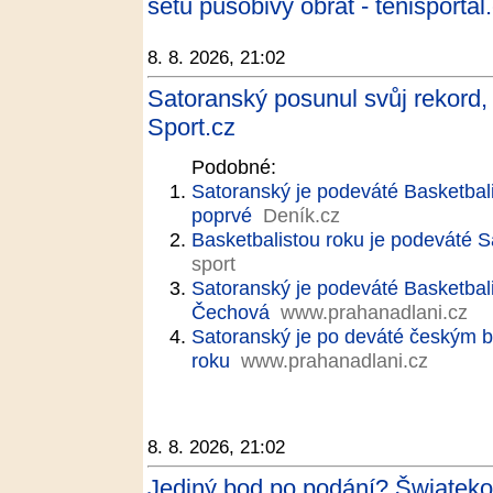
setu působivý obrat - tenisportal
8. 8. 2026, 21:02
Satoranský posunul svůj rekord,
Sport.cz
Podobné:
Satoranský je podeváté Basketbal
poprvé
Deník.cz
Basketbalistou roku je podeváté 
sport
Satoranský je podeváté Basketbali
Čechová
www.prahanadlani.cz
Satoranský je po deváté českým b
roku
www.prahanadlani.cz
8. 8. 2026, 21:02
Jediný bod po podání? Šwiateko