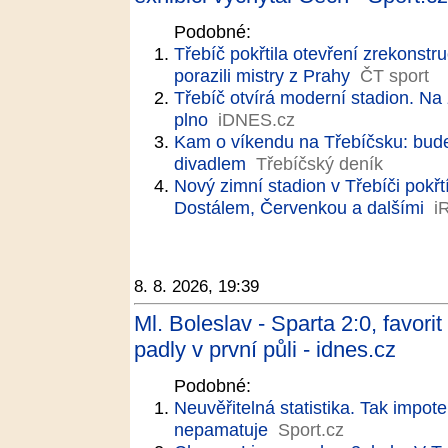
Podobné:
Třebíč pokřtila otevření zrekonst
porazili mistry z Prahy
ČT sport
Třebíč otvírá moderní stadion. Na
plno
iDNES.cz
Kam o víkendu na Třebíčsku: bude
divadlem
Třebíčský deník
Nový zimní stadion v Třebíči pokř
Dostálem, Červenkou a dalšími
i
8. 8. 2026, 19:39
Ml. Boleslav - Sparta 2:0, favori
padly v první půli - idnes.cz
Podobné:
Neuvěřitelná statistika. Tak impote
nepamatuje
Sport.cz