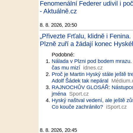
Fenomenální Federer udivil i po
- Aktuálně.cz
8. 8. 2026, 20:50
„Přivezte Frťalu, klidně i Fenina
Plzně zuří a žádají konec Hyské
Podobné:
Nálada v Plzni pod bodem mrazu. 
čas mu mizí
idnes.cz
Proč je Martin Hyský stále ještě t
Adolf Šádek tak nepáral
Médium.
RAJNOCHŮV GLOSÁŘ: Nástupce H
jména
Sport.cz
Hyský naštval vedení, ale ještě z
Co kouče zachránilo?
iSport.cz
8. 8. 2026, 20:45