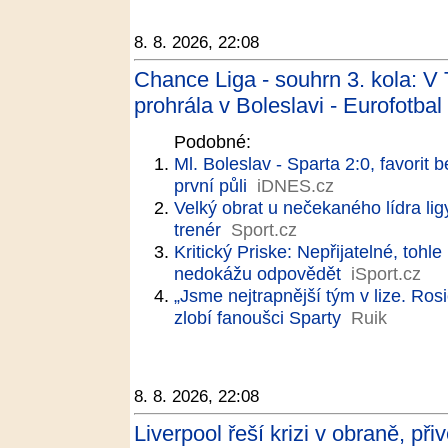
8. 8. 2026, 22:08
Chance Liga - souhrn 3. kola: V 
prohrála v Boleslavi - Eurofotbal
Podobné:
Ml. Boleslav - Sparta 2:0, favorit 
první půli
iDNES.cz
Velký obrat u nečekaného lídra ligy
trenér
Sport.cz
Kritický Priske: Nepřijatelné, to
nedokážu odpovědět
iSport.cz
„Jsme nejtrapnější tým v lize. Rosi
zlobí fanoušci Sparty
Ruik
8. 8. 2026, 22:08
Liverpool řeší krizi v obraně, př