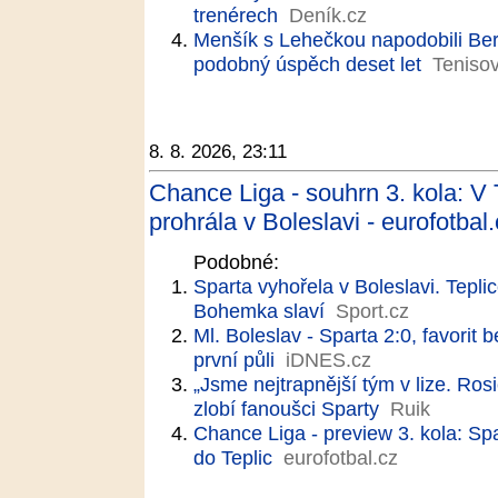
trenérech
Deník.cz
Menšík s Lehečkou napodobili Ber
podobný úspěch deset let
Tenisov
8. 8. 2026, 23:11
Chance Liga - souhrn 3. kola: V 
prohrála v Boleslavi - eurofotbal
Podobné:
Sparta vyhořela v Boleslavi. Teplic
Bohemka slaví
Sport.cz
Ml. Boleslav - Sparta 2:0, favorit 
první půli
iDNES.cz
„Jsme nejtrapnější tým v lize. Rosi
zlobí fanoušci Sparty
Ruik
Chance Liga - preview 3. kola: Sp
do Teplic
eurofotbal.cz