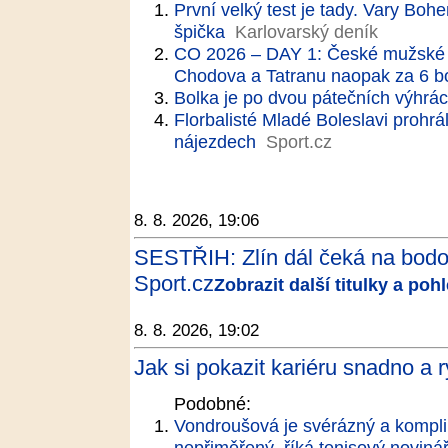
První velký test je tady. Vary Boh
špička
Karlovarský deník
CO 2026 – DAY 1: České mužské el
Chodova a Tatranu naopak za 6 b
Bolka je po dvou pátečních výhrá
Florbalisté Mladé Boleslavi prohr
nájezdech
Sport.cz
8. 8. 2026, 19:06
SESTŘIH: Zlín dál čeká na bodov
Sport.cz
Zobrazit další titulky a po
8. 8. 2026, 19:02
Jak si pokazit kariéru snadno a 
Podobné:
Vondroušová je svérázný a kompliko
nepřiměřený, říká tenisový noviná