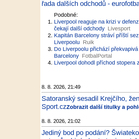
řada dalších odchodů - eurofotba
Podobné:
Liverpool reaguje na krizi v defen
čekají další odchody
Livesport
Kapitán Barcelony stráví příští sez
Liverpoolu
Ruik
Do Liverpoolu přichází překvapivá
Barcelony
FotbalPortal
Liverpool dohodl příchod stopera 
8. 8. 2026, 21:49
Satoranský sesadil Krejčího, ž
Sport.cz
Zobrazit další titulky a po
8. 8. 2026, 21:02
Jediný bod po podání? Šwiateko