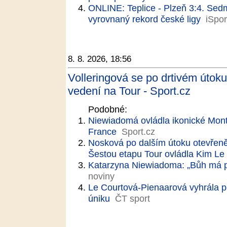
ONLINE: Teplice - Plzeň 3:4. Sed
vyrovnaný rekord české ligy
iSpor
8. 8. 2026, 18:56
Volleringová se po drtivém útoku
vedení na Tour - Sport.cz
Podobné:
Niewiadomá ovládla ikonické Mont
France
Sport.cz
Nosková po dalším útoku otevřeně
Šestou etapu Tour ovládla Kim Le
Katarzyna Niewiadoma: „Bůh má p
noviny
Le Courtová-Pienaarová vyhrála p
úniku
ČT sport