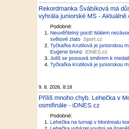
Rekordmanka Švábíková má důsto
vyhrála juniorské MS - Aktuálně.
Podobné:
Neuvěřitelný pocit! Málem nezávodi
světové zlato
Sport.cz
Tyčkařka Krutilová je juniorskou mi
Eugene bronz
iDNES.cz
Juliš se posouvá směrem k medai
Tyčkařka Krutilová je juniorskou m
9. 8. 2026, 8:18
Příliš mnoho chyb. Lehečka v Mo
osmifinále - iDNES.cz
Podobné:
Lehečka na turnaji v Montrealu kon
Lehečka vyházel souboj se španě