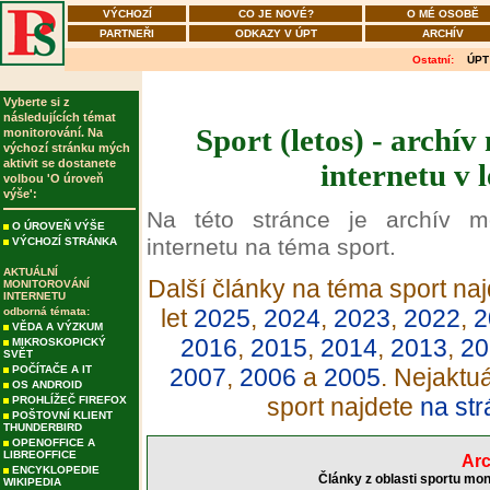
VÝCHOZÍ
CO JE NOVÉ?
O MÉ OSOBĚ
PARTNEŘI
ODKAZY V ÚPT
ARCHÍV
Ostatní:
ÚPT
Vyberte si z
následujících témat
Sport (letos) - archí
monitorování. Na
výchozí stránku mých
aktivit se dostanete
internetu v 
volbou 'O úroveň
výše':
Na této stránce je archív m
O ÚROVEŇ VÝŠE
internetu na téma sport.
VÝCHOZÍ STRÁNKA
AKTUÁLNÍ
Další články na téma sport naj
MONITOROVÁNÍ
INTERNETU
let
2025
,
2024
,
2023
,
2022
,
2
odborná témata:
VĚDA A VÝZKUM
2016
,
2015
,
2014
,
2013
,
20
MIKROSKOPICKÝ
SVĚT
POČÍTAČE A IT
2007
,
2006
a
2005
. Nejaktu
OS ANDROID
sport najdete
na str
PROHLÍŽEČ FIREFOX
POŠTOVNÍ KLIENT
THUNDERBIRD
OPENOFFICE A
LIBREOFFICE
Arc
ENCYKLOPEDIE
Články z oblasti sportu mon
WIKIPEDIA