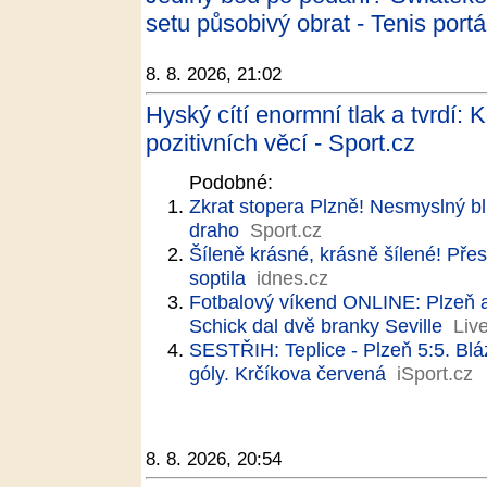
setu působivý obrat - Tenis portá
8. 8. 2026, 21:02
Hyský cítí enormní tlak a tvrdí:
pozitivních věcí - Sport.cz
Podobné:
Zkrat stopera Plzně! Nesmyslný blik
draho
Sport.cz
Šíleně krásné, krásně šílené! Přes
soptila
idnes.cz
Fotbalový víkend ONLINE: Plzeň a 
Schick dal dvě branky Seville
Liv
SESTŘIH: Teplice - Plzeň 5:5. Blázn
góly. Krčíkova červená
iSport.cz
8. 8. 2026, 20:54