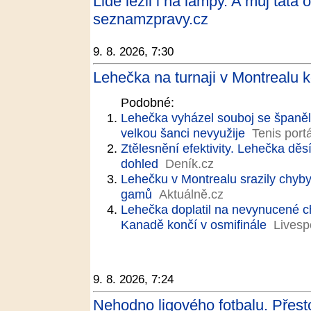
Lidé lezli i na lampy. A můj tát
seznamzpravy.cz
9. 8. 2026, 7:30
Lehečka na turnaji v Montrealu k
Podobné:
Lehečka vyházel souboj se španě
velkou šanci nevyužije
Tenis portá
Ztělesnění efektivity. Lehečka děsí
dohled
Deník.cz
Lehečku v Montrealu srazily chyby
gamů
Aktuálně.cz
Lehečka doplatil na nevynucené c
Kanadě končí v osmifinále
Livesp
9. 8. 2026, 7:24
Nehodno ligového fotbalu. Přesto