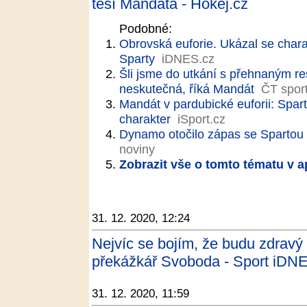
těší Mandáta - Hokej.cz
Podobné:
Obrovská euforie. Ukázal se chara
Sparty
iDNES.cz
Šli jsme do utkání s přehnaným r
neskutečná, říká Mandát
ČT spor
Mandát v pardubické euforii: Spart
charakter
iSport.cz
Dynamo otočilo zápas se Spartou
noviny
Zobrazit vše o tomto tématu v a
31. 12. 2020, 12:24
Nejvíc se bojím, že budu zdravý
překážkář Svoboda - Sport iDN
31. 12. 2020, 11:59