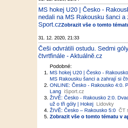
MS hokej U20 | Česko - Rakousk
nedali na MS Rakousku šanci a zah
Sport.cz
Zobrazit vše o tomto témat
31. 12. 2020, 21:33
Češi odvrátili ostudu. Sedmi góly
čtvrtfinále - Aktuálně.cz
Podobné:
MS hokej U20 | Česko - Rakousko 
MS Rakousku šanci a zahrají si čtv
ONLINE: Česko - Rakousko 4:0. Po
Lang
iSport.cz
ŽIVĚ: Česko - Rakousko 2:0. Dvací
už o tři góly | Hokej
Lidovky
ŽIVĚ: Česko – Rakousko 5:0
ČT 
Zobrazit vše o tomto tématu v a