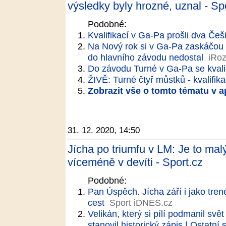
výsledky byly hrozné, uznal - Sp
Podobné:
Kvalifikací v Ga-Pa prošli dva Češi
Na Nový rok si v Ga-Pa zaskáčou 
do hlavního závodu nedostal
iRoz
Do závodu Turné v Ga-Pa se kvalif
ŽIVĚ: Turné čtyř můstků - kvalifi
Zobrazit vše o tomto tématu v a
31. 12. 2020, 14:50
Jícha po triumfu v LM: Je to malý
víceméně v devíti - Sport.cz
Podobné:
Pan Úspěch. Jícha září i jako tre
cest
Sport iDNES.cz
Velikán, který si pílí podmanil svě
stanovil historický zápis | Ostatní 