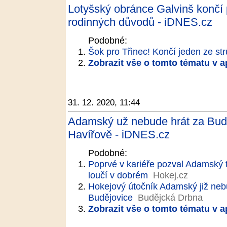
Lotyšský obránce Galvinš končí p
rodinných důvodů - iDNES.cz
Podobné:
Šok pro Třinec! Končí jeden ze str
Zobrazit vše o tomto tématu v a
31. 12. 2020, 11:44
Adamský už nebude hrát za Buděj
Havířově - iDNES.cz
Podobné:
Poprvé v kariéře pozval Adamský 
loučí v dobrém
Hokej.cz
Hokejový útočník Adamský již neb
Budějovice
Budějcká Drbna
Zobrazit vše o tomto tématu v a