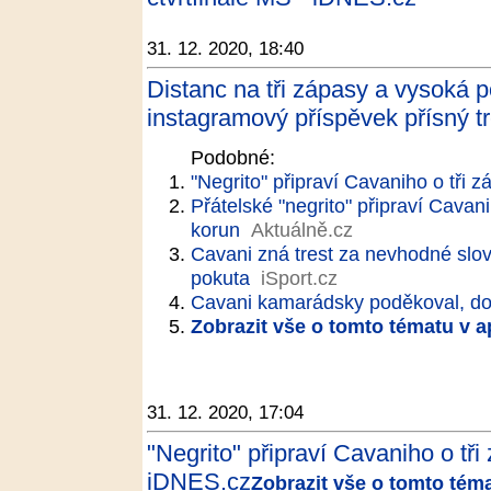
31. 12. 2020, 18:40
Distanc na tři zápasy a vysoká p
instagramový příspěvek přísný tr
Podobné:
"Negrito" připraví Cavaniho o tři z
Přátelské "negrito" připraví Cavanih
korun
Aktuálně.cz
Cavani zná trest za nevhodné slov
pokuta
iSport.cz
Cavani kamarádsky poděkoval, dost
Zobrazit vše o tomto tématu v a
31. 12. 2020, 17:04
"Negrito" připraví Cavaniho o tři 
iDNES.cz
Zobrazit vše o tomto tém