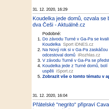
31. 12. 2020, 16:29
Koudelka jede domů, ozvala se bo
dva Češi - Aktuálně.cz
Podobné:
Do závodu Turné v Ga-Pa se kvalif
Koudelka
Sport iDNES.cz
Na Nový rok si v Ga-Pa zaskáčou 
odcestoval domů
iRozhlas.cz
V závodu Turné v Ga-Pa se předst
Koudelka jede z Turné domů, bolí
uspěli
iSport.cz
Zobrazit vše o tomto tématu v a
31. 12. 2020, 16:04
Přátelské "negrito" připraví Cavan