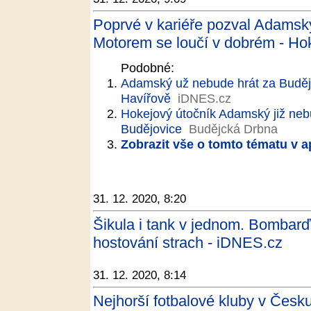
Poprvé v kariéře pozval Adamsk
Motorem se loučí v dobrém - Ho
Podobné:
Adamský už nebude hrát za Budějo
Havířově
iDNES.cz
Hokejový útočník Adamský již neb
Budějovice
Budějcká Drbna
Zobrazit vše o tomto tématu v a
31. 12. 2020, 8:20
Šikula i tank v jednom. Bombar
hostování strach - iDNES.cz
31. 12. 2020, 8:14
Nejhorší fotbalové kluby v Česku