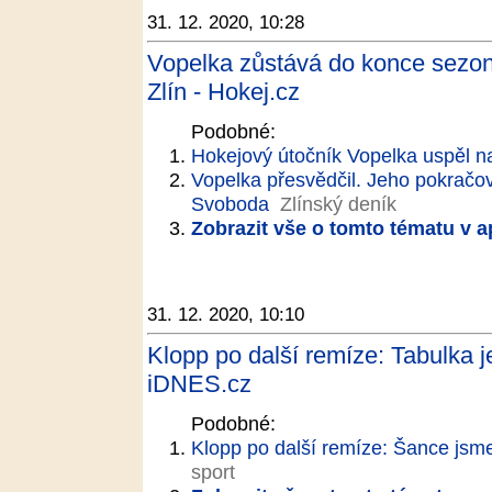
31. 12. 2020, 10:28
Vopelka zůstává do konce sezony.
Zlín - Hokej.cz
Podobné:
Hokejový útočník Vopelka uspěl n
Vopelka přesvědčil. Jeho pokračová
Svoboda
Zlínský deník
Zobrazit vše o tomto tématu v a
31. 12. 2020, 10:10
Klopp po další remíze: Tabulka j
iDNES.cz
Podobné:
Klopp po další remíze: Šance jsme 
sport