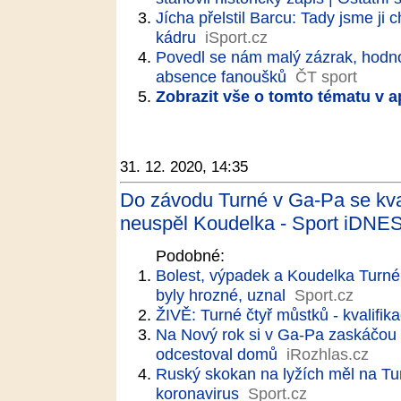
Jícha přelstil Barcu: Tady jsme ji 
kádru
iSport.cz
Povedl se nám malý zázrak, hodnot
absence fanoušků
ČT sport
Zobrazit vše o tomto tématu v a
31. 12. 2020, 14:35
Do závodu Turné v Ga-Pa se kval
neuspěl Koudelka - Sport iDNES
Podobné:
Bolest, výpadek a Koudelka Turné
byly hrozné, uznal
Sport.cz
ŽIVĚ: Turné čtyř můstků - kvalifi
Na Nový rok si v Ga-Pa zaskáčou 
odcestoval domů
iRozhlas.cz
Ruský skokan na lyžích měl na Tur
koronavirus
Sport.cz