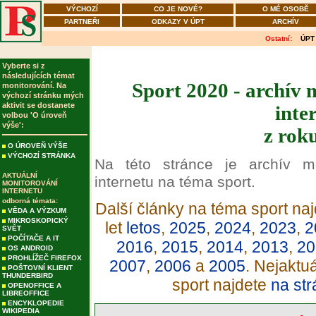
VÝCHOZÍ
CO JE NOVÉ?
O MÉ OSOBĚ
PARTNEŘI
ODKAZY V ÚPT
ARCHÍV
Ostatní:
ÚPT
Vyberte si z
následujících témat
Sport 2020 - archív 
monitorování. Na
výchozí stránku mých
aktivit se dostanete
inte
volbou 'O úroveň
výše':
z rok
O ÚROVEŇ VÝŠE
VÝCHOZÍ STRÁNKA
Na této stránce je archív m
AKTUÁLNÍ
internetu na téma sport.
MONITOROVÁNÍ
INTERNETU
odborná témata:
Další články na téma sport naj
VĚDA A VÝZKUM
MIKROSKOPICKÝ
let
letos
,
2025
,
2024
,
2023
,
2
SVĚT
POČÍTAČE A IT
2016
,
2015
,
2014
,
2013
,
20
OS ANDROID
PROHLÍŽEČ FIREFOX
2007
,
2006
a
2005
. Nejaktu
POŠTOVNÍ KLIENT
THUNDERBIRD
sport najdete
na str
OPENOFFICE A
LIBREOFFICE
ENCYKLOPEDIE
WIKIPEDIA