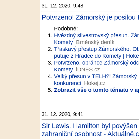
31. 12. 2020, 9:48
Potvrzeno! Zámorský je posilou 
Podobné:
Hvězdný silvestrovský přesun. Zá
Komety
Brněnský deník
Třaskavý přestup Zámorského. Ob
putuje z Hradce do Komety | Hoke
Potvrzeno, obránce Zámorský odc
Komety
iDNES.cz
Velký přesun v TELH?! Zámorský m
konkurenci
Hokej.cz
Zobrazit vše o tomto tématu v a
31. 12. 2020, 9:41
Sir Lewis. Hamilton byl povýšen 
zahraniční osobnost - Aktuálně.