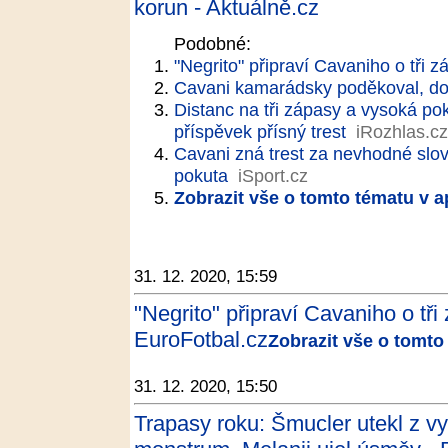
korun - Aktuálně.cz
Podobné:
"Negrito" připraví Cavaniho o tři z
Cavani kamarádsky poděkoval, dost
Distanc na tři zápasy a vysoká po
příspěvek přísný trest
iRozhlas.cz
Cavani zná trest za nevhodné slov
pokuta
iSport.cz
Zobrazit vše o tomto tématu v a
31. 12. 2020, 15:59
"Negrito" připraví Cavaniho o tři 
EuroFotbal.cz
Zobrazit vše o tomto
31. 12. 2020, 15:50
Trapasy roku: Šmucler utekl z v