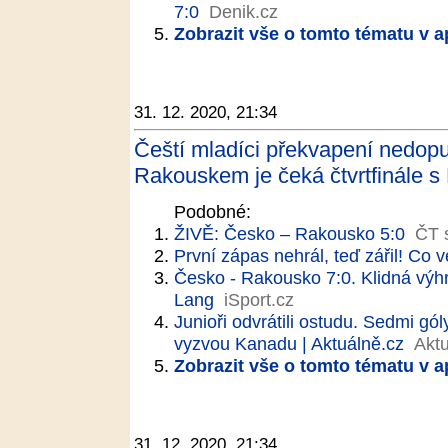
7:0
Denik.cz
Zobrazit vše o tomto tématu v a
31. 12. 2020, 21:34
Čeští mladíci překvapení nedopu
Rakouskem je čeká čtvrtfinále s
Podobné:
ŽIVĚ: Česko – Rakousko 5:0
ČT 
První zápas nehrál, teď zářil! Co v
Česko - Rakousko 7:0. Klidná výhr
Lang
iSport.cz
Junioři odvrátili ostudu. Sedmi góly
vyzvou Kanadu | Aktuálně.cz
Aktu
Zobrazit vše o tomto tématu v a
31. 12. 2020, 21:34