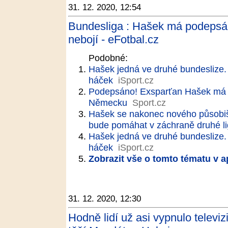
31. 12. 2020, 12:54
Bundesliga : Hašek má podepsán
nebojí - eFotbal.cz
Podobné:
Hašek jedná ve druhé bundeslize. 
háček
iSport.cz
Podepsáno! Exsparťan Hašek má 
Německu
Sport.cz
Hašek se nakonec nového působ
bude pomáhat v záchraně druhé lig
Hašek jedná ve druhé bundeslize. 
háček
iSport.cz
Zobrazit vše o tomto tématu v a
31. 12. 2020, 12:30
Hodně lidí už asi vypnulo televiz