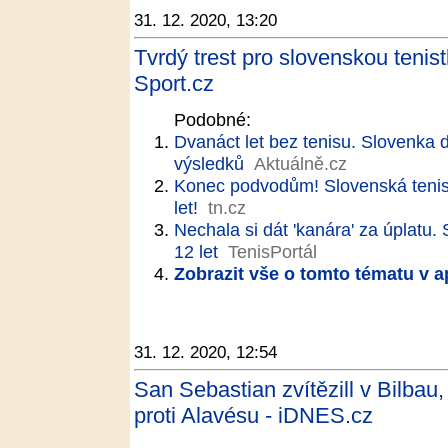
31. 12. 2020, 13:20
Tvrdý trest pro slovenskou tenist
Sport.cz
Podobné:
Dvanáct let bez tenisu. Slovenka d
výsledků
Aktuálně.cz
Konec podvodům! Slovenská tenist
let!
tn.cz
Nechala si dát 'kanára' za úplatu
12 let
TenisPortál
Zobrazit vše o tomto tématu v a
31. 12. 2020, 12:54
San Sebastian zvítězill v Bilbau
proti Alavésu - iDNES.cz