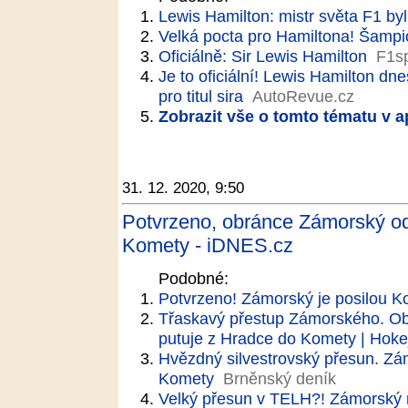
Lewis Hamilton: mistr světa F1 byl
Velká pocta pro Hamiltona! Šampion
Oficiálně: Sir Lewis Hamilton
F1sp
Je to oficiální! Lewis Hamilton dnes
pro titul sira
AutoRevue.cz
Zobrazit vše o tomto tématu v a
31. 12. 2020, 9:50
Potvrzeno, obránce Zámorský od
Komety - iDNES.cz
Podobné:
Potvrzeno! Zámorský je posilou 
Třaskavý přestup Zámorského. Ob
putuje z Hradce do Komety | Hoke
Hvězdný silvestrovský přesun. Zá
Komety
Brněnský deník
Velký přesun v TELH?! Zámorský m