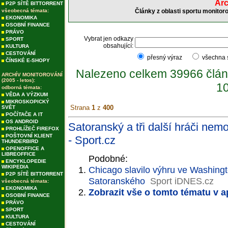
Arc
P2P SÍTĚ BITTORRENT
všeobecná témata:
Články z oblasti sportu monitor
EKONOMIKA
OSOBNÍ FINANCE
PRÁVO
Vybrat jen odkazy
SPORT
obsahující:
KULTURA
CESTOVÁNÍ
přesný výraz
všechna
ČÍNSKÉ E-SHOPY
Nalezeno celkem 39966 člán
ARCHÍV MONITOROVÁNÍ
(2005 - letos):
10
odborná témata:
VĚDA A VÝZKUM
MIKROSKOPICKÝ
Strana
1
z
400
SVĚT
POČÍTAČE A IT
OS ANDROID
Satoranský a tři další hráči nem
PROHLÍŽEČ FIREFOX
POŠTOVNÍ KLIENT
- Sport.cz
THUNDERBIRD
OPENOFFICE A
LIBREOFFICE
Podobné:
ENCYKLOPEDIE
WIKIPEDIA
Chicago slavilo výhru ve Washingt
P2P SÍTĚ BITTORRENT
Satoranského
Sport iDNES.cz
všeobecná témata:
EKONOMIKA
Zobrazit vše o tomto tématu v a
OSOBNÍ FINANCE
PRÁVO
SPORT
KULTURA
CESTOVÁNÍ