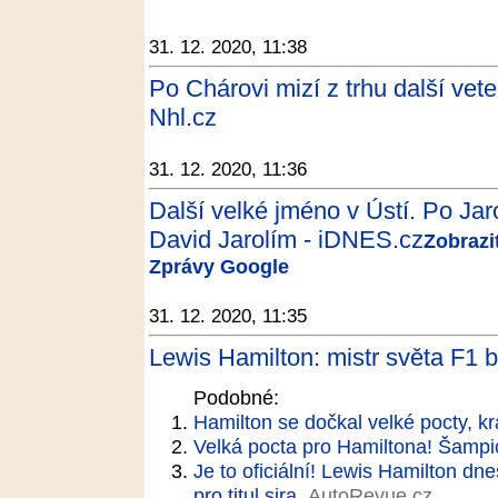
31. 12. 2020, 11:38
Po Chárovi mizí z trhu další vet
Nhl.cz
31. 12. 2020, 11:36
Další velké jméno v Ústí. Po Jar
David Jarolím - iDNES.cz
Zobrazi
Zprávy Google
31. 12. 2020, 11:35
Lewis Hamilton: mistr světa F1 b
Podobné:
Hamilton se dočkal velké pocty, kr
Velká pocta pro Hamiltona! Šampion
Je to oficiální! Lewis Hamilton dnes
pro titul sira
AutoRevue.cz