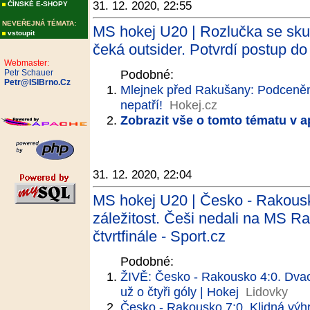
31. 12. 2020, 22:55
ČÍNSKÉ E-SHOPY
NEVEŘEJNÁ TÉMATA:
MS hokej U20 | Rozlučka se sku
vstoupit
čeká outsider. Potvrdí postup do 
Webmaster:
Podobné:
Petr Schauer
Petr@ISIBrno.Cz
Mlejnek před Rakušany: Podceně
nepatří!
Hokej.cz
Zobrazit vše o tomto tématu v a
31. 12. 2020, 22:04
MS hokej U20 | Česko - Rakous
záležitost. Češi nedali na MS Ra
čtvrtfinále - Sport.cz
Podobné:
ŽIVĚ: Česko - Rakousko 4:0. Dvací
už o čtyři góly | Hokej
Lidovky
Česko - Rakousko 7:0. Klidná výhr