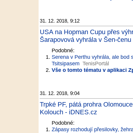
31. 12. 2018, 9:12
USA na Hopman Cupu přes výhru
Šarapovová vyhrála v Šen-čenu 
Podobné:
Serena v Perthu vyhrála, ale bod 
Tsitsipasem
TenisPortál
Vše o tomto tématu v aplikaci 
31. 12. 2018, 9:04
Trpké PF, pátá prohra Olomouce v
Kolouch - iDNES.cz
Podobné:
Zápasy rozhodují přesilovky, žehr