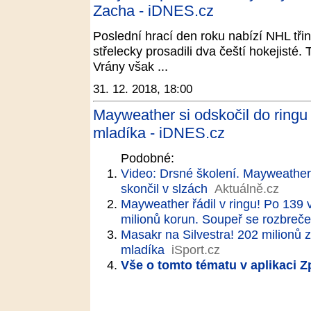
Zacha - iDNES.cz
Poslední hrací den roku nabízí NHL tři
střelecky prosadili dva čeští hokejist
Vrány však ...
31. 12. 2018, 18:00
Mayweather si odskočil do ringu 
mladíka - iDNES.cz
Podobné:
Video: Drsné školení. Mayweather
skončil v slzách
Aktuálně.cz
Mayweather řádil v ringu! Po 139 v
milionů korun. Soupeř se rozbreče
Masakr na Silvestra! 202 milionů 
mladíka
iSport.cz
Vše o tomto tématu v aplikaci 