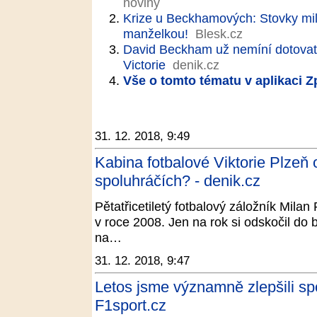
noviny
Krize u Beckhamových: Stovky mil
manželkou!
Blesk.cz
David Beckham už nemíní dotovat
Victorie
denik.cz
Vše o tomto tématu v aplikaci 
31. 12. 2018, 9:49
Kabina fotbalové Viktorie Plzeň 
spoluhráčích? - denik.cz
Pětatřicetiletý fotbalový záložník Mila
v roce 2008. Jen na rok si odskočil do
na…
31. 12. 2018, 9:47
Letos jsme významně zlepšili spo
F1sport.cz