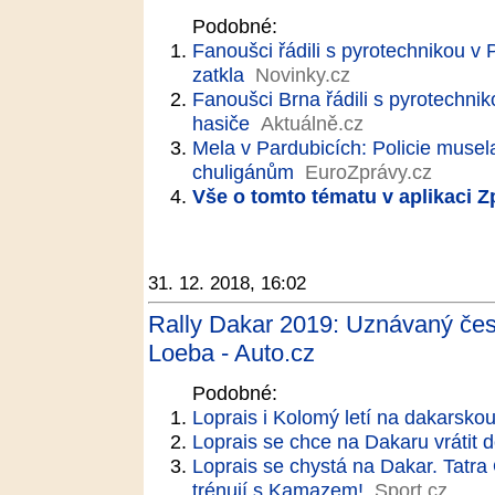
Podobné:
Fanoušci řádili s pyrotechnikou v P
zatkla
Novinky.cz
Fanoušci Brna řádili s pyrotechnik
hasiče
Aktuálně.cz
Mela v Pardubicích: Policie musel
chuligánům
EuroZprávy.cz
Vše o tomto tématu v aplikaci 
31. 12. 2018, 16:02
Rally Dakar 2019: Uznávaný česk
Loeba - Auto.cz
Podobné:
Loprais i Kolomý letí na dakarskou
Loprais se chce na Dakaru vrátit d
Loprais se chystá na Dakar. Tatra
trénují s Kamazem!
Sport.cz