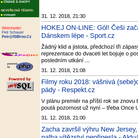
ČÍNSKÉ E-SHOPY
NEVEŘEJNÁ TÉMATA:
vstoupit
31. 12. 2018, 21:30
HOKEJ ON-LINE: Gól! Češi začali
Webmaster:
Petr Schauer
Dánskem lépe - Sport.cz
Petr@ISIBrno.Cz
Žádný klid a jistota, předchozí tři zápa
reprezentace do dvaceti let bojuje o po
posledním utkání ...
31. 12. 2018, 21:08
Filmy roku 2018: vášnivá (sebe)
pády - Respekt.cz
V plánu premiér na příští rok se znovu t
poutá pozornost už nyní – třeba Once
31. 12. 2018, 21:00
Zacha završil výhru New Jersey
palba vítězství nepřinesla - Aktu