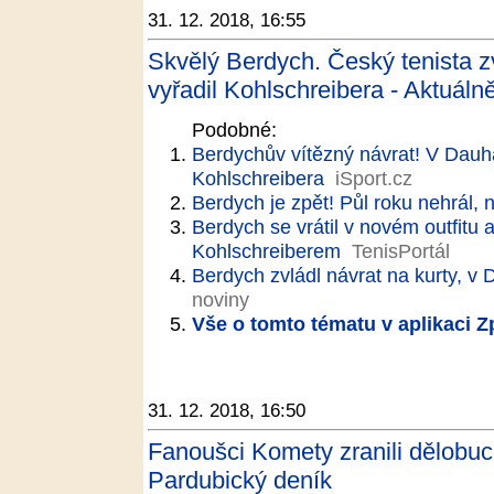
31. 12. 2018, 16:55
Skvělý Berdych. Český tenista zv
vyřadil Kohlschreibera - Aktuáln
Podobné:
Berdychův vítězný návrat! V Dauhá
Kohlschreibera
iSport.cz
Berdych je zpět! Půl roku nehrál, n
Berdych se vrátil v novém outfitu 
Kohlschreiberem
TenisPortál
Berdych zvládl návrat na kurty, v 
noviny
Vše o tomto tématu v aplikaci 
31. 12. 2018, 16:50
Fanoušci Komety zranili dělobuc
Pardubický deník