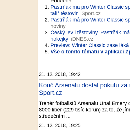
Podobné:
Pastrňák má pro Winter Classic s
talíř těstovin
Sport.cz
Pastrňák má pro Winter Classic s
noviny
Český lev i těstoviny. Pastrňák má
hokejky
iDNES.cz
Preview: Winter Classic zase láká
Vše o tomto tématu v aplikaci 
31. 12. 2018, 19:42
Kouč Arsenalu dostal pokutu za t
Sport.cz
Trenér fotbalistů Arsenalu Unai Emery d
8000 liber (229 tisíc korun) za to, že j
středečním ...
31. 12. 2018, 19:25