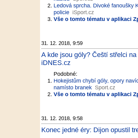
Ledová sprcha. Divoké fanoušky K
policie
iSport.cz
Vše o tomto tématu v aplikaci 
31. 12. 2018, 9:59
A kde jsou góly? Čeští střelci n
iDNES.cz
Podobné:
Hokejistům chybí góly, opory navíc
namísto branek
Sport.cz
Vše o tomto tématu v aplikaci 
31. 12. 2018, 9:58
Konec jedné éry: Dijon opustil tr