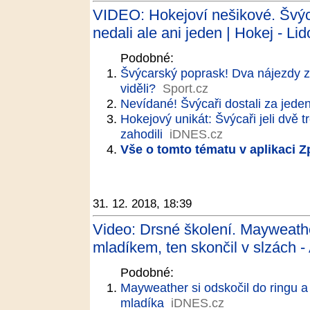
VIDEO: Hokejoví nešikové. Švýca
nedali ale ani jeden | Hokej - Li
Podobné:
Švýcarský poprask! Dva nájezdy z
viděli?
Sport.cz
Nevídané! Švýcaři dostali za jeden 
Hokejový unikát: Švýcaři jeli dvě t
zahodili
iDNES.cz
Vše o tomto tématu v aplikaci 
31. 12. 2018, 18:39
Video: Drsné školení. Mayweath
mladíkem, ten skončil v slzách -
Podobné:
Mayweather si odskočil do ringu a 
mladíka
iDNES.cz