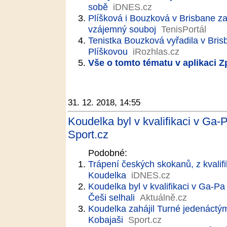
sobě
iDNES.cz
Plíšková i Bouzková v Brisbane z
vzájemný souboj
TenisPortál
Tenistka Bouzková vyřadila v Bris
Plíškovou
iRozhlas.cz
Vše o tomto tématu v aplikaci 
31. 12. 2018, 14:55
Koudelka byl v kvalifikaci v Ga-
Sport.cz
Podobné:
Trápení českých skokanů, z kvalif
Koudelka
iDNES.cz
Koudelka byl v kvalifikaci v Ga-Pa
Češi selhali
Aktuálně.cz
Koudelka zahájil Turné jedenáctý
Kobajaši
Sport.cz