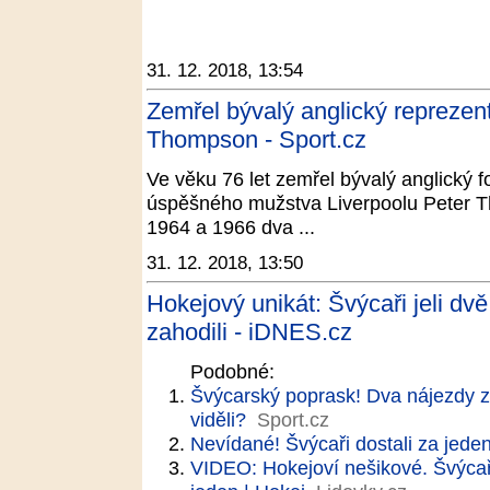
31. 12. 2018, 13:54
Zemřel bývalý anglický reprezent
Thompson - Sport.cz
Ve věku 76 let zemřel bývalý anglický f
úspěšného mužstva Liverpoolu Peter Th
1964 a 1966 dva ...
31. 12. 2018, 13:50
Hokejový unikát: Švýcaři jeli dvě
zahodili - iDNES.cz
Podobné:
Švýcarský poprask! Dva nájezdy z
viděli?
Sport.cz
Nevídané! Švýcaři dostali za jeden 
VIDEO: Hokejoví nešikové. Švýcaři