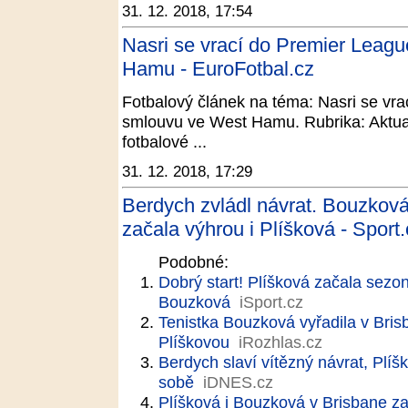
31. 12. 2018, 17:54
Nasri se vrací do Premier Leagu
Hamu - EuroFotbal.cz
Fotbalový článek na téma: Nasri se vrac
smlouvu ve West Hamu. Rubrika: Aktual
fotbalové ...
31. 12. 2018, 17:29
Berdych zvládl návrat. Bouzkov
začala výhrou i Plíšková - Sport.
Podobné:
Dobrý start! Plíšková začala sezo
Bouzková
iSport.cz
Tenistka Bouzková vyřadila v Bris
Plíškovou
iRozhlas.cz
Berdych slaví vítězný návrat, Plíš
sobě
iDNES.cz
Plíšková i Bouzková v Brisbane z