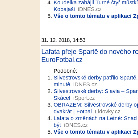
Koudelka zahájil Turné čtyř můstk
Kobajaši
iDNES.cz
Vše o tomto tématu v aplikaci 
31. 12. 2018, 14:53
Lafata přeje Spartě do nového ro
EuroFotbal.cz
Podobné:
Silvestrovské derby patřilo Spartě
minutě
iDNES.cz
Silvestrovské derby: Slavia – Spart
Skácel
iSport.cz
OBRAZEM: Silvestrovské derby opa
dvakrát | Fotbal
Lidovky.cz
Lafata o změnách na Letné: Snad 
být
iDNES.cz
Vše o tomto tématu v aplikaci 