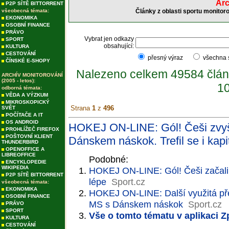
Arc
P2P SÍTĚ BITTORRENT
všeobecná témata:
Články z oblasti sportu monitor
EKONOMIKA
OSOBNÍ FINANCE
PRÁVO
Vybrat jen odkazy
SPORT
obsahující:
KULTURA
CESTOVÁNÍ
přesný výraz
všechna
ČÍNSKÉ E-SHOPY
Nalezeno celkem 49584 člán
ARCHÍV MONITOROVÁNÍ
(2005 - letos):
10
odborná témata:
VĚDA A VÝZKUM
MIKROSKOPICKÝ
Strana
1
z
496
SVĚT
POČÍTAČE A IT
OS ANDROID
HOKEJ ON-LINE: Gól! Češi zvyšuj
PROHLÍŽEČ FIREFOX
POŠTOVNÍ KLIENT
Dánskem náskok. Trefil se i kapi
THUNDERBIRD
OPENOFFICE A
LIBREOFFICE
Podobné:
ENCYKLOPEDIE
WIKIPEDIA
HOKEJ ON-LINE: Gól! Češi začali 
P2P SÍTĚ BITTORRENT
lépe
Sport.cz
všeobecná témata:
EKONOMIKA
HOKEJ ON-LINE: Další využitá přesi
OSOBNÍ FINANCE
MS s Dánskem náskok
Sport.cz
PRÁVO
SPORT
Vše o tomto tématu v aplikaci 
KULTURA
CESTOVÁNÍ