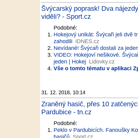
Švýcarský poprask! Dva nájezdy 
viděli? - Sport.cz
Podobné:
Hokejový unikát: Švýcaři jeli dvě t
zahodili
iDNES.cz
Nevídané! Švýcaři dostali za jeden 
VIDEO: Hokejoví nešikové. Švýcaři
jeden | Hokej
Lidovky.cz
Vše o tomto tématu v aplikaci 
31. 12. 2018, 10:14
Zraněný hasič, přes 10 zatčenýc
Pardubice - tn.cz
Podobné:
Peklo v Pardubicích. Fanoušky Kome
hasičů
Sport.cz