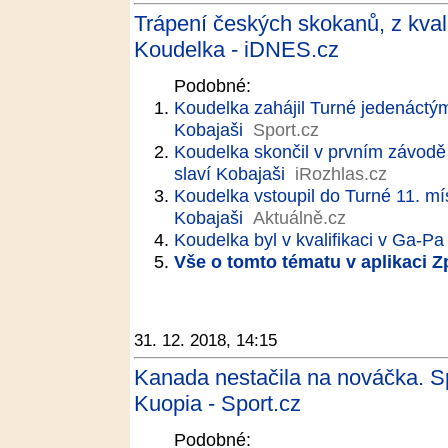
Trápení českých skokanů, z kval
Koudelka - iDNES.cz
Podobné:
Koudelka zahájil Turné jedenáctý
Kobajaši
Sport.cz
Koudelka skončil v prvním závodě 
slaví Kobajaši
iRozhlas.cz
Koudelka vstoupil do Turné 11. m
Kobajaši
Aktuálně.cz
Koudelka byl v kvalifikaci v Ga-Pa
Vše o tomto tématu v aplikaci 
31. 12. 2018, 14:15
Kanada nestačila na nováčka. Sp
Kuopia - Sport.cz
Podobné: