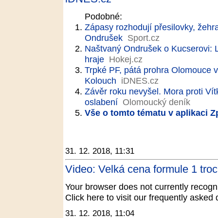
Podobné:
Zápasy rozhodují přesilovky, žehr
Ondrušek
Sport.cz
Naštvaný Ondrušek o Kucserovi: Le
hraje
Hokej.cz
Trpké PF, pátá prohra Olomouce v ř
Kolouch
iDNES.cz
Závěr roku nevyšel. Mora proti Vít
oslabení
Olomoucký deník
Vše o tomto tématu v aplikaci 
31. 12. 2018, 11:31
Video: Velká cena formule 1 tro
Your browser does not currently recogni
Click here to visit our frequently aske
31. 12. 2018, 11:04