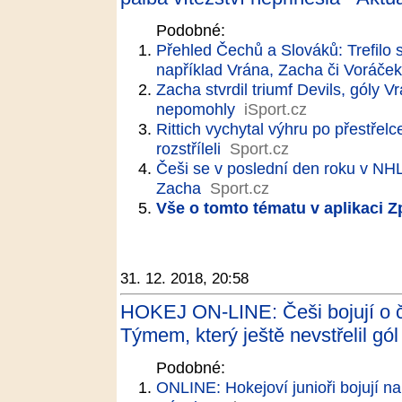
Podobné:
Přehled Čechů a Slováků: Trefilo s
například Vrána, Zacha či Voráček
Zacha stvrdil triumf Devils, gól
nepomohly
iSport.cz
Rittich vychytal výhru po přestřel
rozstříleli
Sport.cz
Češi se v poslední den roku v NHL 
Zacha
Sport.cz
Vše o tomto tématu v aplikaci 
31. 12. 2018, 20:58
HOKEJ ON-LINE: Češi bojují o č
Týmem, který ještě nevstřelil gól
Podobné:
ONLINE: Hokejoví junioři bojují na