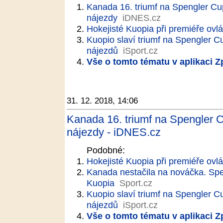
Kanada 16. triumf na Spengler Cu
nájezdy
iDNES.cz
Hokejisté Kuopia při premiéře ovl
Kuopio slaví triumf na Spengler C
nájezdů
iSport.cz
Vše o tomto tématu v aplikaci 
31. 12. 2018, 14:06
Kanada 16. triumf na Spengler 
nájezdy - iDNES.cz
Podobné:
Hokejisté Kuopia při premiéře ovl
Kanada nestačila na nováčka. Spen
Kuopia
Sport.cz
Kuopio slaví triumf na Spengler C
nájezdů
iSport.cz
Vše o tomto tématu v aplikaci 