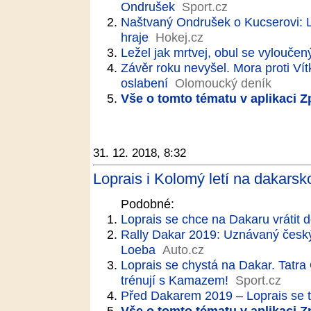
Ondrušek
Sport.cz
Naštvaný Ondrušek o Kucserovi: Le
hraje
Hokej.cz
Ležel jak mrtvej, obul se vylouče
Závěr roku nevyšel. Mora proti Vít
oslabení
Olomoucký deník
Vše o tomto tématu v aplikaci 
31. 12. 2018, 8:32
Loprais i Kolomý letí na dakarsk
Podobné:
Loprais se chce na Dakaru vrátit d
Rally Dakar 2019: Uznávaný český
Loeba
Auto.cz
Loprais se chystá na Dakar. Tatra
trénují s Kamazem!
Sport.cz
Před Dakarem 2019 – Loprais se t
Vše o tomto tématu v aplikaci 