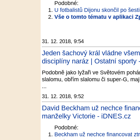
Podobné:
U fotbalistů Dijonu skončil po šesti
Vše o tomto tématu v aplikaci 
31. 12. 2018, 9:54
Jeden šachový král vládne všem. 
disciplíny naráz | Ostatní sporty 
Podobně jako lyžaři ve Světovém poháru
slalomu, obřím slalomu či super-G, mají
...
31. 12. 2018, 9:52
David Beckham už nechce financ
manželky Victorie - iDNES.cz
Podobné:
Beckham už nechce financovat ztr