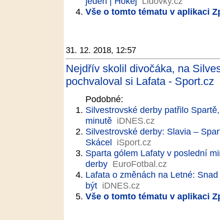
jeden | Hokej
Lidovky.cz
Vše o tomto tématu v aplikaci 
31. 12. 2018, 12:57
Nejdřív skolil divočáka, na Silves
pochvaloval si Lafata - Sport.cz
Podobné:
Silvestrovské derby patřilo Spartě
minutě
iDNES.cz
Silvestrovské derby: Slavia – Spart
Skácel
iSport.cz
Sparta gólem Lafaty v poslední mi
derby
EuroFotbal.cz
Lafata o změnách na Letné: Snad 
být
iDNES.cz
Vše o tomto tématu v aplikaci 