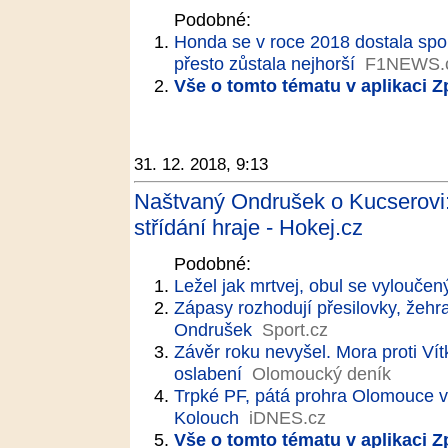
Podobné:
Honda se v roce 2018 dostala spole
přesto zůstala nejhorší
F1NEWS.
Vše o tomto tématu v aplikaci 
31. 12. 2018, 9:13
Naštvaný Ondrušek o Kucserovi: 
střídání hraje - Hokej.cz
Podobné:
Ležel jak mrtvej, obul se vylouče
Zápasy rozhodují přesilovky, žehr
Ondrušek
Sport.cz
Závěr roku nevyšel. Mora proti Vít
oslabení
Olomoucký deník
Trpké PF, pátá prohra Olomouce v ř
Kolouch
iDNES.cz
Vše o tomto tématu v aplikaci 