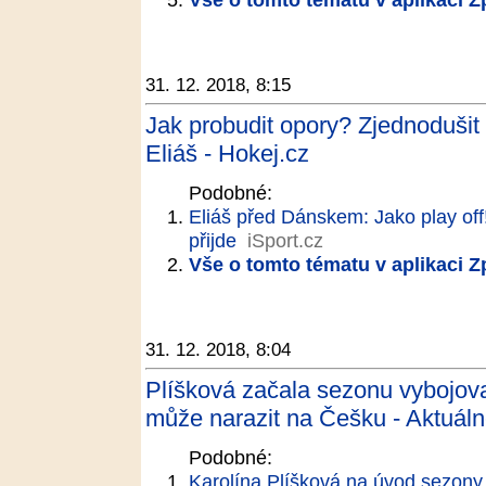
31. 12. 2018, 8:15
Jak probudit opory? Zjednodušit h
Eliáš - Hokej.cz
Podobné:
Eliáš před Dánskem: Jako play off! 
přijde
iSport.cz
Vše o tomto tématu v aplikaci 
31. 12. 2018, 8:04
Plíšková začala sezonu vybojov
může narazit na Češku - Aktuáln
Podobné:
Karolína Plíšková na úvod sezony 