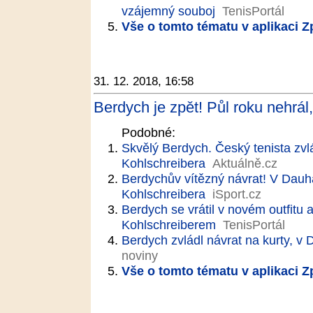
vzájemný souboj
TenisPortál
Vše o tomto tématu v aplikaci 
31. 12. 2018, 16:58
Berdych je zpět! Půl roku nehrál, 
Podobné:
Skvělý Berdych. Český tenista zvlá
Kohlschreibera
Aktuálně.cz
Berdychův vítězný návrat! V Dauhá
Kohlschreibera
iSport.cz
Berdych se vrátil v novém outfitu 
Kohlschreiberem
TenisPortál
Berdych zvládl návrat na kurty, v 
noviny
Vše o tomto tématu v aplikaci 