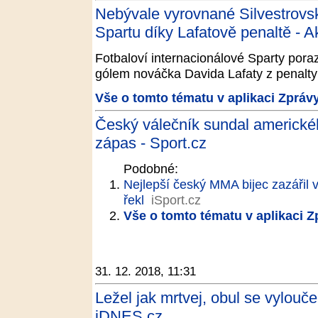
Nebývale vyrovnané Silvestrovs
Spartu díky Lafatově penaltě - A
Fotbaloví internacionálové Sparty poraz
gólem nováčka Davida Lafaty z penalty 
Vše o tomto tématu v aplikaci Zpráv
Český válečník sundal amerického 
zápas - Sport.cz
Podobné:
Nejlepší český MMA bijec zazářil v
řekl
iSport.cz
Vše o tomto tématu v aplikaci 
31. 12. 2018, 11:31
Ležel jak mrtvej, obul se vylou
iDNES.cz