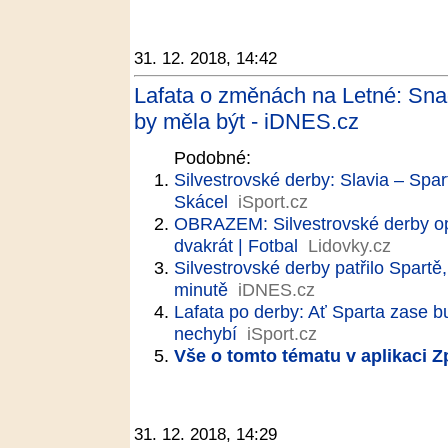
31. 12. 2018, 14:42
Lafata o změnách na Letné: Snad
by měla být - iDNES.cz
Podobné:
Silvestrovské derby: Slavia – Spart
Skácel
iSport.cz
OBRAZEM: Silvestrovské derby opa
dvakrát | Fotbal
Lidovky.cz
Silvestrovské derby patřilo Spartě
minutě
iDNES.cz
Lafata po derby: Ať Sparta zase bu
nechybí
iSport.cz
Vše o tomto tématu v aplikaci 
31. 12. 2018, 14:29