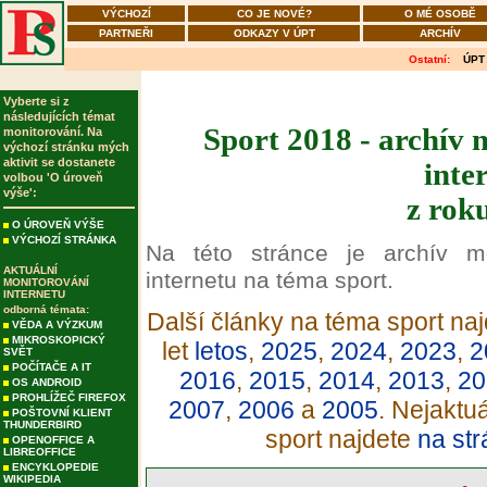
VÝCHOZÍ
CO JE NOVÉ?
O MÉ OSOBĚ
PARTNEŘI
ODKAZY V ÚPT
ARCHÍV
Ostatní:
ÚPT
Vyberte si z
následujících témat
Sport 2018 - archív 
monitorování. Na
výchozí stránku mých
aktivit se dostanete
inte
volbou 'O úroveň
výše':
z rok
O ÚROVEŇ VÝŠE
VÝCHOZÍ STRÁNKA
Na této stránce je archív m
AKTUÁLNÍ
internetu na téma sport.
MONITOROVÁNÍ
INTERNETU
odborná témata:
Další články na téma sport naj
VĚDA A VÝZKUM
MIKROSKOPICKÝ
let
letos
,
2025
,
2024
,
2023
,
2
SVĚT
POČÍTAČE A IT
2016
,
2015
,
2014
,
2013
,
20
OS ANDROID
PROHLÍŽEČ FIREFOX
2007
,
2006
a
2005
. Nejaktu
POŠTOVNÍ KLIENT
THUNDERBIRD
sport najdete
na str
OPENOFFICE A
LIBREOFFICE
ENCYKLOPEDIE
WIKIPEDIA