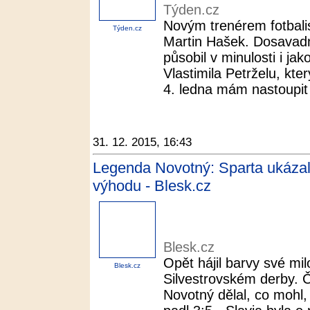
Týden.cz
Novým trenérem fotbalis
Týden.cz
Martin Hašek. Dosavadn
působil v minulosti i ja
Vlastimila Petrželu, kte
4. ledna mám nastoupit 
31. 12. 2015, 16:43
Legenda Novotný: Sparta ukázala
výhodu - Blesk.cz
Blesk.cz
Opět hájil barvy své mil
Blesk.cz
Silvestrovském derby. Čt
Novotný dělal, co mohl,