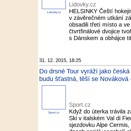
Lidovky.cz
HELSINKY Čeští hokejis
Lidovky.cz
v závěrečném utkání zá
obsadili třetí místo a v
čtvrtfinálové dvojice t
s Dánskem a obhájce titu
31. 12. 2015, 18:25
Do drsné Tour vyráží jako česká 
budu šťastná, těší se Nováková 
Sport.cz
Když do úterka trávila 
Sport.cz
Ski v italském Val di 
sjezdovku Alpe Cermis,