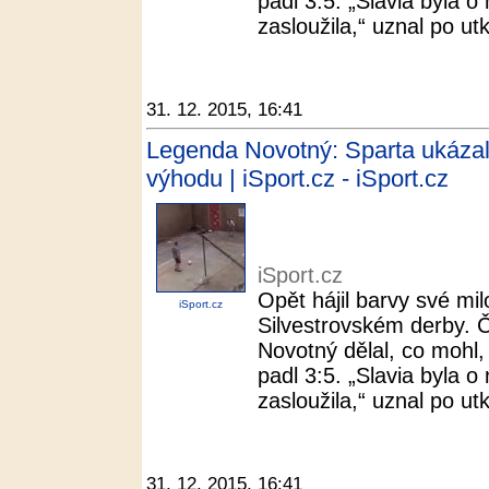
padl 3:5. „Slavia byla o 
zasloužila,“ uznal po ut
31. 12. 2015, 16:41
Legenda Novotný: Sparta ukázala
výhodu | iSport.cz - iSport.cz
iSport.cz
Opět hájil barvy své mil
iSport.cz
Silvestrovském derby. Čt
Novotný dělal, co mohl,
padl 3:5. „Slavia byla o 
zasloužila,“ uznal po ut
31. 12. 2015, 16:41