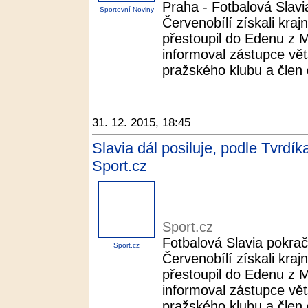
Praha - Fotbalová Slavi
Sportovní Noviny
Červenobílí získali kraj
přestoupil do Edenu z M
informoval zástupce vě
pražského klubu a člen d
31. 12. 2015, 18:45
Slavia dál posiluje, podle Tvrdíka
Sport.cz
Sport.cz
Fotbalová Slavia pokrač
Sport.cz
Červenobílí získali kraj
přestoupil do Edenu z M
informoval zástupce vě
pražského klubu a člen 