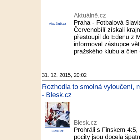
Aktuálně.cz
Praha - Fotbalová Slavi
Aktuálně.cz
Červenobílí získali kraj
přestoupil do Edenu z M
informoval zástupce vě
pražského klubu a člen d
31. 12. 2015, 20:02
Rozhodla to smolná vyloučení, m
- Blesk.cz
Blesk.cz
Prohráli s Finskem 4:5, 
Blesk.cz
pocity jsou docela špatné