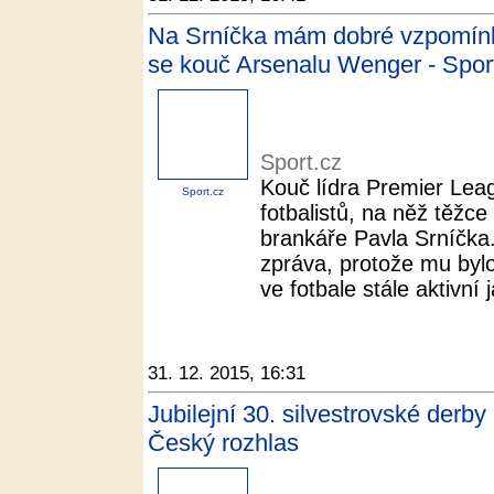
Na Srníčka mám dobré vzpomínky.
se kouč Arsenalu Wenger - Spor
Sport.cz
Kouč lídra Premier Leag
Sport.cz
fotbalistů, na něž těžc
brankáře Pavla Srníčka.
zpráva, protože mu bylo
ve fotbale stále aktivní j
31. 12. 2015, 16:31
Jubilejní 30. silvestrovské derby
Český rozhlas