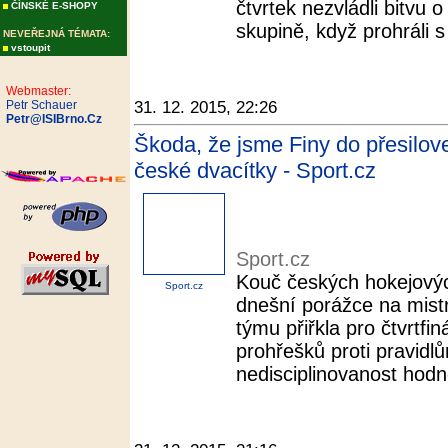
čtvrtek nezvládli bitvu
ČÍNSKÉ E-SHOPY
skupině, když prohráli s 
NEVEŘEJNÁ TÉMATA:
vstoupit
Webmaster:
Petr Schauer
31. 12. 2015, 22:26
Petr@ISIBrno.Cz
Škoda, že jsme Finy do přesilovek
české dvacítky - Sport.cz
Sport.cz
Kouč českých hokejových
Sport.cz
dnešní porážce na mistr
týmu přiřkla pro čtvrtf
prohřešků proti pravidl
nedisciplinovanost hodně