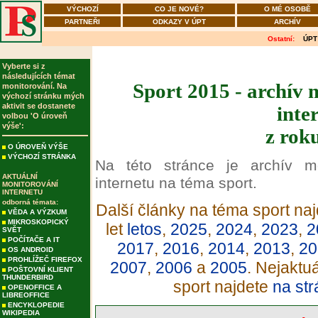
VÝCHOZÍ
CO JE NOVÉ?
O MÉ OSOBĚ
PARTNEŘI
ODKAZY V ÚPT
ARCHÍV
Ostatní:
ÚPT
Vyberte si z
následujících témat
Sport 2015 - archív 
monitorování. Na
výchozí stránku mých
aktivit se dostanete
inte
volbou 'O úroveň
výše':
z rok
O ÚROVEŇ VÝŠE
VÝCHOZÍ STRÁNKA
Na této stránce je archív m
AKTUÁLNÍ
internetu na téma sport.
MONITOROVÁNÍ
INTERNETU
odborná témata:
Další články na téma sport naj
VĚDA A VÝZKUM
MIKROSKOPICKÝ
let
letos
,
2025
,
2024
,
2023
,
2
SVĚT
POČÍTAČE A IT
2017
,
2016
,
2014
,
2013
,
20
OS ANDROID
PROHLÍŽEČ FIREFOX
2007
,
2006
a
2005
. Nejaktu
POŠTOVNÍ KLIENT
THUNDERBIRD
sport najdete
na str
OPENOFFICE A
LIBREOFFICE
ENCYKLOPEDIE
WIKIPEDIA