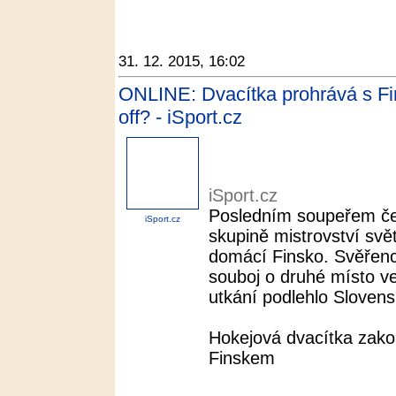
31. 12. 2015, 16:02
ONLINE: Dvacítka prohrává s Fi
off? - iSport.cz
iSport.cz
Posledním soupeřem čes
iSport.cz
skupině mistrovství svě
domácí Finsko. Svěřenci
souboj o druhé místo v
utkání podlehlo Slovens
Hokejová dvacítka zak
Finskem