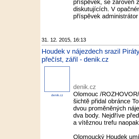
příspěvek, se zároveň 
diskutujících. V opačné
příspěvek administrátor 
31. 12. 2015, 16:13
Houdek v nájezdech srazil Piráty
přečíst, zářil - denik.cz
denik.cz
Olomouc /ROZHOVOR/ - 
denik.cz
šichtě přidal obránce 
dvou proměněných nájez
dva body. Nejdříve pře
a vítěznou trefu naopak 
Olomoucký Houdek umí 