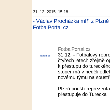
31. 12. 2015, 15:18
- Václav Procházka míří z Plzně
FotbalPortal.cz
FotbalPortal.cz
31.12. - Fotbalový rep
iSport.cz
čtyřech letech zřejmě o
k přestupu do tureckého
stoper má v neděli odlet
novému týmu na soustře
Plzeň pouští reprezent
přestupuje do Turecka