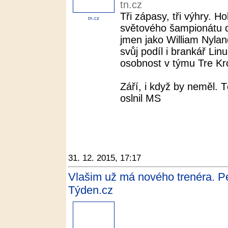
tn.cz
Tři zápasy, tři výhry. H
tn.cz
světového šampionátu d
jmen jako William Nyla
svůj podíl i brankář Li
osobnost v týmu Tre Kro
Září, i když by neměl.
oslnil MS
31. 12. 2015, 17:17
Vlašim už má nového trenéra. Pe
Týden.cz