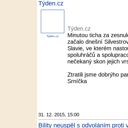
Týden.cz
Týden.cz
Minutou ticha za zesnu
Týden.cz
začalo dnešní Silvestro
Slavie, ve kterém nast
spoluhráčů a spolupracovn
nečekaný skon jejich vrs
Ztratili jsme dobrýho p
Srníčka
31. 12. 2015, 15:00
Bility neuspěl s odvoláním proti 