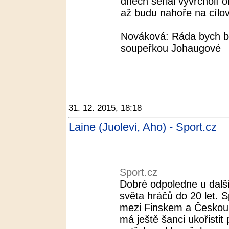
dnech seriál vyvrcholí
až budu nahoře na cílové
Nováková: Ráda bych b
soupeřkou Johaugové
31. 12. 2015, 18:18
Laine (Juolevi, Aho) - Sport.cz
Sport.cz
Dobré odpoledne u další
světa hráčů do 20 let. 
mezi Finskem a Českou 
má ještě šanci ukořistit