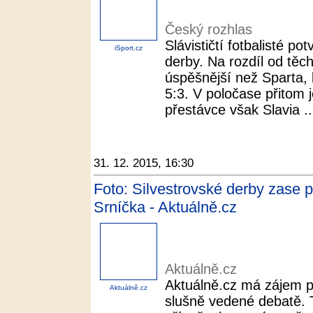
Český rozhlas
Slávističtí fotbalisté pot
iSport.cz
derby. Na rozdíl od těch
úspěšnější než Sparta, 
5:3. V poločase přitom j
přestávce však Slavia ..
31. 12. 2015, 16:30
Foto: Silvestrovské derby zase pa
Srníčka - Aktuálně.cz
Aktuálně.cz
Aktuálně.cz má zájem p
Aktuálně.cz
slušně vedené debatě. T