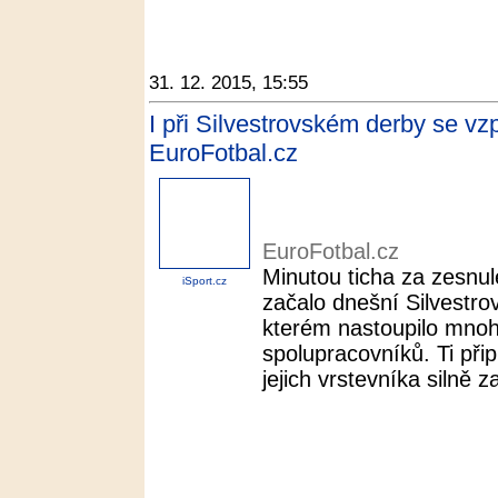
31. 12. 2015, 15:55
I při Silvestrovském derby se v
EuroFotbal.cz
EuroFotbal.cz
Minutou ticha za zesnu
iSport.cz
začalo dnešní Silvestro
kterém nastoupilo mnoh
spolupracovníků. Ti přip
jejich vrstevníka silně z