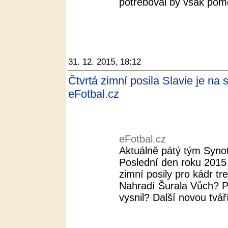
potřeboval by však pom
31. 12. 2015, 18:12
Čtvrtá zimní posila Slavie je na s
eFotbal.cz
eFotbal.cz
Aktuálně pátý tým Synot 
Poslední den roku 2015 s
zimní posily pro kádr t
Nahradí Šurala Vůch? Př
vysnil? Další novou tvář