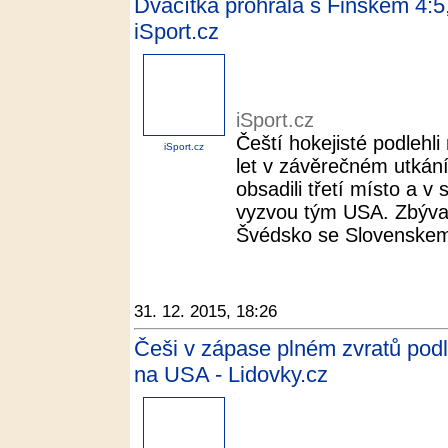
Dvacítka prohrála s Finskem 4:5,
iSport.cz
iSport.cz
Čeští hokejisté podlehli
iSport.cz
let v závěrečném utkání
obsadili třetí místo a v 
vyzvou tým USA. Zbývajíc
Švédsko se Slovenskem,
31. 12. 2015, 18:26
Češi v zápase plném zvratů podle
na USA - Lidovky.cz