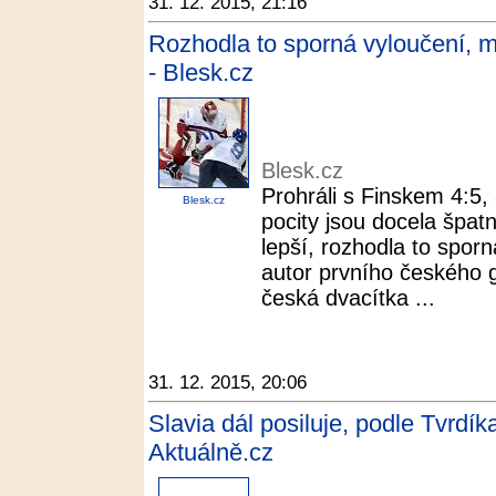
31. 12. 2015, 21:16
Rozhodla to sporná vyloučení, m
- Blesk.cz
Blesk.cz
Prohráli s Finskem 4:5, 
Blesk.cz
pocity jsou docela špatné
lepší, rozhodla to sporn
autor prvního českého g
česká dvacítka ...
31. 12. 2015, 20:06
Slavia dál posiluje, podle Tvrdíka
Aktuálně.cz