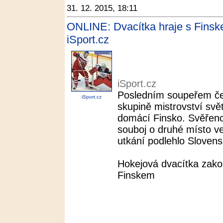
31. 12. 2015, 18:11
ONLINE: Dvacítka hraje s Finske
iSport.cz
iSport.cz
Posledním soupeřem čes
iSport.cz
skupině mistrovství svě
domácí Finsko. Svěřenci
souboj o druhé místo v
utkání podlehlo Slovens
Hokejová dvacítka zak
Finskem