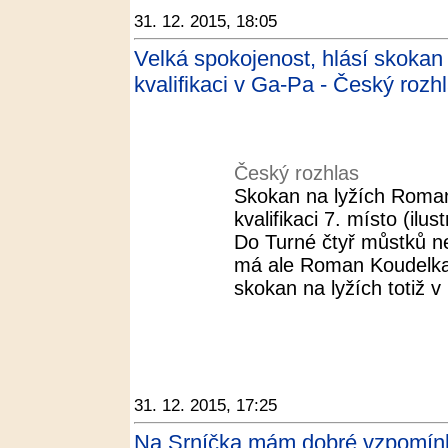
31. 12. 2015, 18:05
Velká spokojenost, hlásí skoka
kvalifikaci v Ga-Pa - Český rozh
Český rozhlas
Skokan na lyžích Roman
kvalifikaci 7. místo (il
Do Turné čtyř můstků ne
má ale Roman Koudelka
skokan na lyžích totiž v k
31. 12. 2015, 17:25
Na Srníčka mám dobré vzpomínky