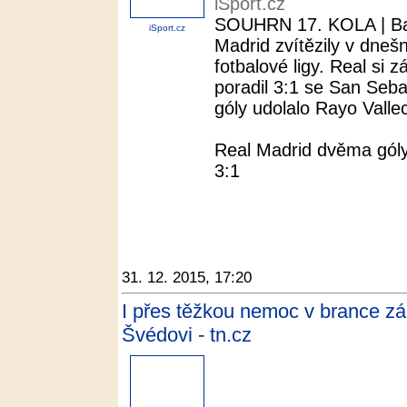
iSport.cz
SOUHRN 17. KOLA | Barc
iSport.cz
Madrid zvítězily v dneš
fotbalové ligy. Real si
poradil 3:1 se San Seb
góly udolalo Rayo Vallec
Real Madrid dvěma góly
3:1
31. 12. 2015, 17:20
I přes těžkou nemoc v brance zá
Švédovi - tn.cz