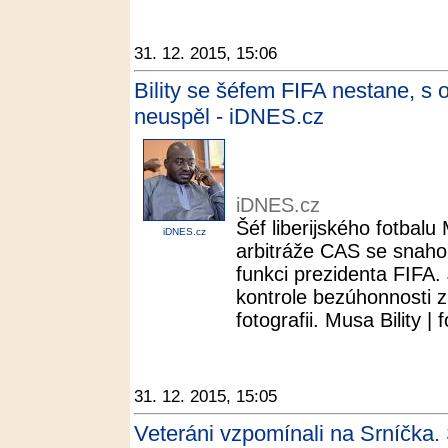
31. 12. 2015, 15:06
Bility se šéfem FIFA nestane, s 
neuspěl - iDNES.cz
iDNES.cz
Šéf liberijského fotbalu
iDNES.cz
arbitráže CAS se snaho
funkci prezidenta FIFA.
kontrole bezúhonnosti zů
fotografii. Musa Bility | f
31. 12. 2015, 15:05
Veteráni vzpomínali na Srníčka.