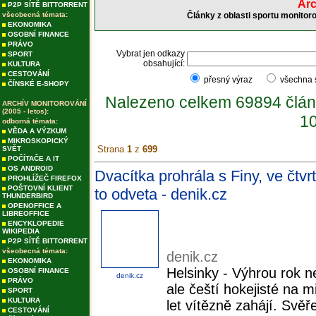
Arc
P2P SÍTĚ BITTORRENT
všeobecná témata:
Články z oblasti sportu monitor
EKONOMIKA
OSOBNÍ FINANCE
PRÁVO
Vybrat jen odkazy
SPORT
obsahující:
KULTURA
CESTOVÁNÍ
přesný výraz
všechna
ČÍNSKÉ E-SHOPY
Nalezeno celkem 69894 člán
ARCHÍV MONITOROVÁNÍ
(2005 - letos):
10
odborná témata:
VĚDA A VÝZKUM
MIKROSKOPICKÝ
Strana
1
z
699
SVĚT
POČÍTAČE A IT
OS ANDROID
Dvacítka prohrála s Finy, ve čtv
PROHLÍŽEČ FIREFOX
POŠTOVNÍ KLIENT
to odveta - denik.cz
THUNDERBIRD
OPENOFFICE A
LIBREOFFICE
ENCYKLOPEDIE
WIKIPEDIA
P2P SÍTĚ BITTORRENT
všeobecná témata:
denik.cz
EKONOMIKA
Helsinky - Výhrou rok n
OSOBNÍ FINANCE
denik.cz
PRÁVO
ale čeští hokejisté na m
SPORT
KULTURA
let vítězně zahájí. Svě
CESTOVÁNÍ