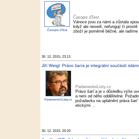
Časopis dTest
Vánoce jsou za námi a zůstala spou
když ale nesedí, nefungují či prost
Časopis dTest
zboží je poměrně běžné, ale radíme 
30. 12. 2015, 23:13
Jiří Weigl: Právo šaría je integrální součástí islá
ParlamentníListy.cz
Právo šarí´a je v důsledku výše u
a není od něho oddělitelné. Požado
ParlamentníListy.cz
požadavku na uplatnění práva šarí
etickými ...
30. 12. 2015, 20:20