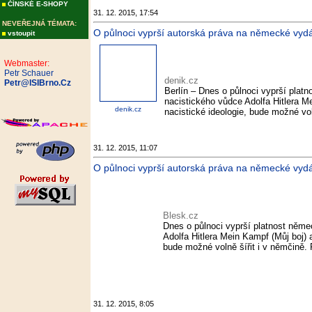
ČÍNSKÉ E-SHOPY
31. 12. 2015, 17:54
NEVEŘEJNÁ TÉMATA:
O půlnoci vyprší autorská práva na německé vyd
vstoupit
Webmaster:
Petr Schauer
denik.cz
Petr@ISIBrno.Cz
Berlín – Dnes o půlnoci vyprší plat
nacistického vůdce Adolfa Hitlera Me
denik.cz
nacistické ideologie, bude možné vol
31. 12. 2015, 11:07
O půlnoci vyprší autorská práva na německé vyd
Blesk.cz
Dnes o půlnoci vyprší platnost něme
Adolfa Hitlera Mein Kampf (Můj boj) a
bude možné volně šířit i v němčině. 
31. 12. 2015, 8:05