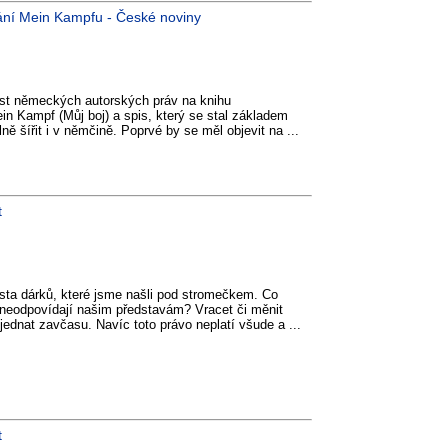
ání Mein Kampfu - České noviny
nost německých autorských práv na knihu
in Kampf (Můj boj) a spis, který se stal základem
ně šířit i v němčině. Poprvé by se měl objevit na ...
t
sta dárků, které jsme našli pod stromečkem. Co
ě neodpovídají našim představám? Vracet či měnit
jednat zavčasu. Navíc toto právo neplatí všude a ...
t