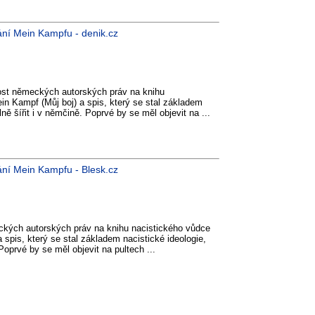
ání Mein Kampfu - denik.cz
nost německých autorských práv na knihu
in Kampf (Můj boj) a spis, který se stal základem
ně šířit i v němčině. Poprvé by se měl objevit na ...
ání Mein Kampfu - Blesk.cz
ckých autorských práv na knihu nacistického vůdce
 spis, který se stal základem nacistické ideologie,
Poprvé by se měl objevit na pultech ...