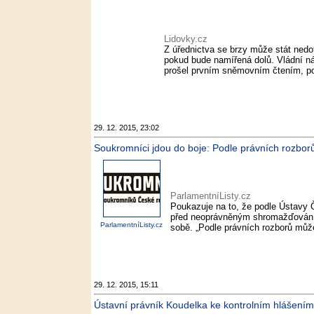
Lidovky.cz
Z úřednictva se brzy může stát nedo
pokud bude namířená dolů. Vládní ná
prošel prvním sněmovním čtením, poč
29. 12. 2015, 23:02
Soukromníci jdou do boje: Podle právních rozborů 
ParlamentníListy.cz
Poukazuje na to, že podle Ústavy 
před neoprávněným shromažďováním
ParlamentníListy.cz
sobě. „Podle právních rozborů může
29. 12. 2015, 15:11
Ústavní právník Koudelka ke kontrolním hlášením: