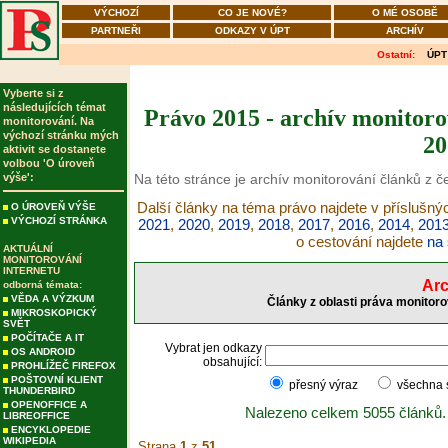
VÝCHOZÍ
CO JE NOVÉ?
O MÉ OSOBĚ
PARTNEŘI
ODKAZY V ÚPT
ARCHÍV
Ostatní:
ÚPT
Vyberte si z
následujících témat
Právo 2015 - archív monitoro
monitorování. Na
výchozí stránku mých
20
aktivit se dostanete
volbou 'O úroveň
výše':
Na této stránce je archív monitorování článků z 
Další články na téma právo najdete v příslušný
O ÚROVEŇ VÝŠE
VÝCHOZÍ STRÁNKA
2021
,
2020
,
2019
,
2018
,
2017
,
2016
,
2014
,
201
o cestování najdete
na 
AKTUÁLNÍ
MONITOROVÁNÍ
INTERNETU
Arc
odborná témata:
VĚDA A VÝZKUM
Články z oblasti práva monitoro
MIKROSKOPICKÝ
SVĚT
POČÍTAČE A IT
Vybrat jen odkazy
OS ANDROID
obsahující:
PROHLÍŽEČ FIREFOX
POŠTOVNÍ KLIENT
přesný výraz
všechna
THUNDERBIRD
OPENOFFICE A
Nalezeno celkem 5055 článků.
LIBREOFFICE
ENCYKLOPEDIE
WIKIPEDIA
Strana
1
z
51