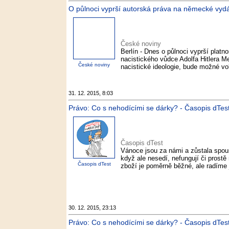
O půlnoci vyprší autorská práva na německé vyd
České noviny
Berlín - Dnes o půlnoci vyprší plat
nacistického vůdce Adolfa Hitlera Me
České noviny
nacistické ideologie, bude možné vol
31. 12. 2015, 8:03
Právo: Co s nehodícími se dárky? - Časopis dTes
Časopis dTest
Vánoce jsou za námi a zůstala spou
když ale nesedí, nefungují či prost
Časopis dTest
zboží je poměrně běžné, ale radíme 
30. 12. 2015, 23:13
Právo: Co s nehodícími se dárky? - Časopis dTes