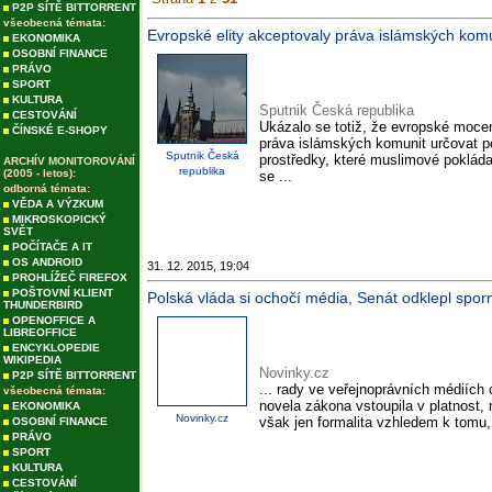
P2P SÍTĚ BITTORRENT
všeobecná témata:
Evropské elity akceptovaly práva islámských komu
EKONOMIKA
OSOBNÍ FINANCE
PRÁVO
SPORT
KULTURA
Sputnik Česká republika
CESTOVÁNÍ
Ukázalo se totiž, že evropské mocen
ČÍNSKÉ E-SHOPY
práva islámských komunit určovat 
Sputnik Česká
prostředky, které muslimové pokláda
ARCHÍV MONITOROVÁNÍ
republika
(2005 - letos):
se ...
odborná témata:
VĚDA A VÝZKUM
MIKROSKOPICKÝ
SVĚT
POČÍTAČE A IT
OS ANDROID
31. 12. 2015, 19:04
PROHLÍŽEČ FIREFOX
POŠTOVNÍ KLIENT
Polská vláda si ochočí média, Senát odklepl sporn
THUNDERBIRD
OPENOFFICE A
LIBREOFFICE
ENCYKLOPEDIE
WIKIPEDIA
Novinky.cz
P2P SÍTĚ BITTORRENT
... rady ve veřejnoprávních médiíc
všeobecná témata:
novela zákona vstoupila v platnost, 
EKONOMIKA
Novinky.cz
však jen formalita vzhledem k tomu, 
OSOBNÍ FINANCE
PRÁVO
SPORT
KULTURA
CESTOVÁNÍ