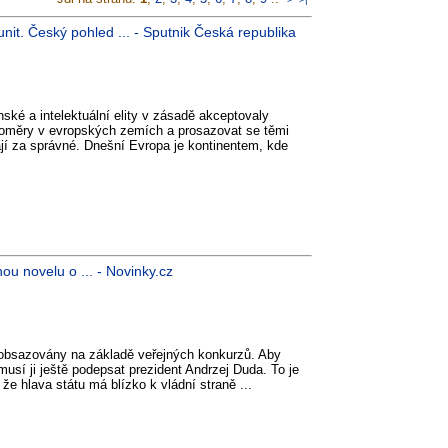
nit. Český pohled ... - Sputnik Česká republika
ské a intelektuální elity v zásadě akceptovaly
poměry v evropských zemích a prosazovat se těmi
jí za správné. Dnešní Evropa je kontinentem, kde
ou novelu o ... - Novinky.cz
h obsazovány na základě veřejných konkurzů. Aby
musí ji ještě podepsat prezident Andrzej Duda. To je
že hlava státu má blízko k vládní straně ...