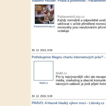
Vladimír Houser: Práva a povinnosti - Parlamentní
ParlamentníListy.cz
Každý normálně a odpovědně uvažuj
udržovat v určité přiměřené rovnov
ParlamentníListy.cz
rovnováhy jsou narušováním přízni
vzdaluje.
30. 12. 2015, 9:59
Potřebujeme Magnu chartu internetových práv? 
MaM.cz
Pro ty nejvýraznější věci ale neza
média, marketing a obecně komunika
MaM.cz
takových událostí je jistě přijetí list
30. 12. 2015, 9:28
PRÁVO: A hlavně hladký výkon moci - Lidovky.cz