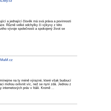
Listy.cz
ící a jednající člověk má svá práva a povinnosti
áze. Různě velké odchylky či výkyvy z této
vého vývoje společnosti a spokojený život se
- MaM.cz
pomínejme na ty méně výrazné, které však budoucí
ci mohou ovlivnit víc, než se nyní zdá. Jednou z
iny internetových práv v Itálii. Kromě ...