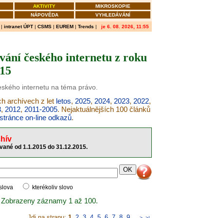
AKTIVITY
MIKROSKOPIE
NÁPOVĚDA
VYHLEDÁVÁNÍ
|
intranet ÚPT
|
CSMS
|
EUREM
|
Trends
|
je 6. 08. 2026, 11:55
vání českého internetu z roku
15
českého internetu na téma právo.
ch archívech z let
letos
,
2025
,
2024
,
2023
,
2022
,
3
,
2012
,
2011-2005
. Nejaktuálnějších 100 článků
stránce on-line odkazů
.
hív
vané od 1.1.2015 do 31.12.2015.
 slova
kterékoliv slovo
 Zobrazeny záznamy 1 až 100.
Jdi na stranu:
1
,
2
,
3
,
4
,
5
,
6
,
7
,
8
,
9
..
>
>|