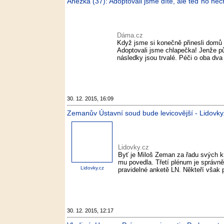
Anežka (37): Adoptovali jsme dítě, ale teď ho n
Dáma.cz
Když jsme si konečně přinesli domů 
Adoptovali jsme chlapečka! Jenže pů
následky jsou trvalé. Péči o oba dv
30. 12. 2015, 16:09
Zemanův Ústavní soud bude levicovější - Lidovky
Lidovky.cz
Byť je Miloš Zeman za řadu svých k
mu povedla. Třetí plénum je správně
Lidovky.cz
pravidelné anketě LN. Někteří však 
30. 12. 2015, 12:17