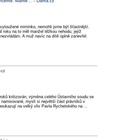
echceme. Máme ... - Dáma.cz
vytoužené miminko, nemohli jsme být šťastnější.
l roku na to měl manžel těžkou nehodu, jejíž
a nezvládám. A muž navíc na dítě úplně zanevřel.
.cz
roků kritizován, výměna celého Ústavního soudu se
 namixované, myslí si největší část právníků v
poukazují na velký vliv Pavla Rychetského na ...