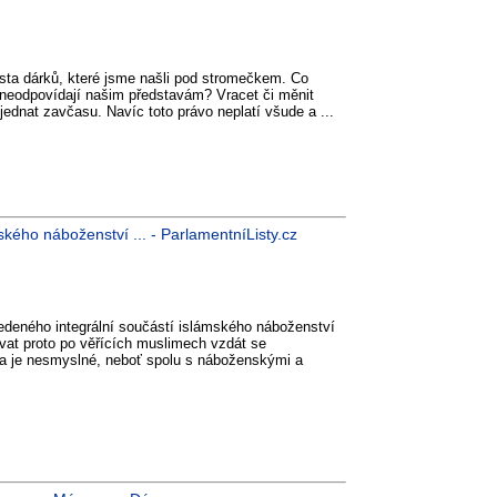
sta dárků, které jsme našli pod stromečkem. Co
ě neodpovídají našim představám? Vracet či měnit
jednat zavčasu. Navíc toto právo neplatí všude a ...
mského náboženství ... - ParlamentníListy.cz
vedeného integrální součástí islámského náboženství
vat proto po věřících muslimech vzdát se
´a je nesmyslné, neboť spolu s náboženskými a