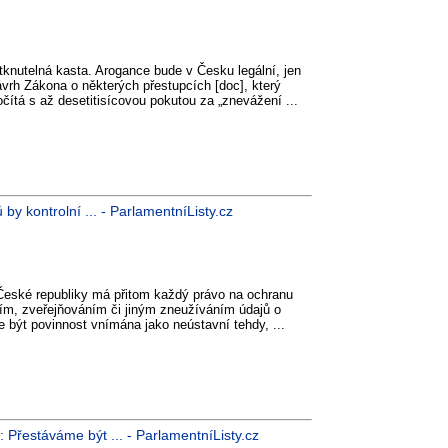
tknutelná kasta. Arogance bude v Česku legální, jen
vrh Zákona o některých přestupcích [doc], který
ítá s až desetitisícovou pokutou za „znevážení ...
by kontrolní ... - ParlamentníListy.cz
České republiky má přitom každý právo na ochranu
, zveřejňováním či jiným zneužíváním údajů o
 být povinnost vnímána jako neústavní tehdy, ...
 Přestáváme být ... - ParlamentníListy.cz