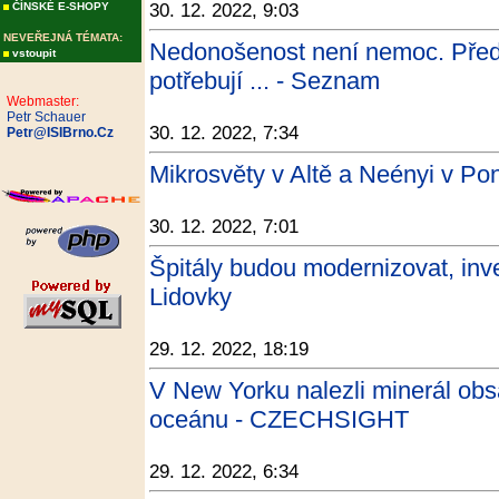
ČÍNSKÉ E-SHOPY
30. 12. 2022, 9:03
NEVEŘEJNÁ TÉMATA:
Nedonošenost není nemoc. Před
vstoupit
potřebují ... - Seznam
Webmaster:
Petr Schauer
30. 12. 2022, 7:34
Petr@ISIBrno.Cz
Mikrosvěty v Altě a Neényi v Po
30. 12. 2022, 7:01
Špitály budou modernizovat, inve
Lidovky
29. 12. 2022, 18:19
V New Yorku nalezli minerál obs
oceánu - CZECHSIGHT
29. 12. 2022, 6:34