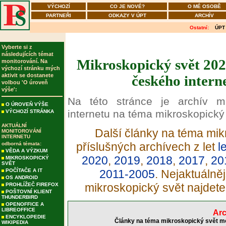
VÝCHOZÍ
CO JE NOVÉ?
O MÉ OSOBĚ
PARTNEŘI
ODKAZY V ÚPT
ARCHÍV
Ostatní:
ÚPT
Vyberte si z
následujících témat
Mikroskopický svět 202
monitorování. Na
výchozí stránku mých
aktivit se dostanete
českého intern
volbou 'O úroveň
výše':
Na této stránce je archív m
O ÚROVEŇ VÝŠE
internetu na téma mikroskopický 
VÝCHOZÍ STRÁNKA
AKTUÁLNÍ
Další články na téma mik
MONITOROVÁNÍ
INTERNETU
příslušných archívech z let
l
odborná témata:
VĚDA A VÝZKUM
2020
,
2019
,
2018
,
2017
,
20
MIKROSKOPICKÝ
SVĚT
POČÍTAČE A IT
2011-2005
. Nejaktuálně
OS ANDROID
mikroskopický svět najdet
PROHLÍŽEČ FIREFOX
POŠTOVNÍ KLIENT
THUNDERBIRD
OPENOFFICE A
LIBREOFFICE
Arc
ENCYKLOPEDIE
Články na téma mikroskopický svět mo
WIKIPEDIA