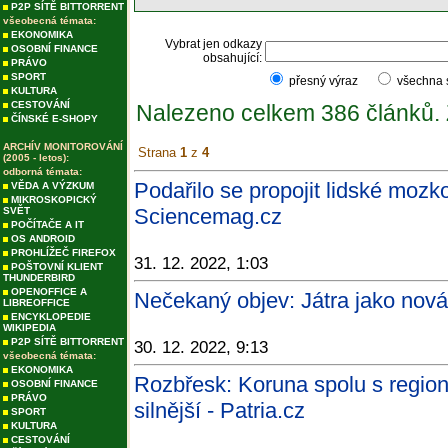
P2P SÍTĚ BITTORRENT
všeobecná témata:
EKONOMIKA
Vybrat jen odkazy
OSOBNÍ FINANCE
obsahující:
PRÁVO
SPORT
přesný výraz
všechna
KULTURA
CESTOVÁNÍ
Nalezeno celkem 386 článků.
ČÍNSKÉ E-SHOPY
ARCHÍV MONITOROVÁNÍ
Strana
1
z
4
(2005 - letos):
odborná témata:
Podařilo se propojit lidské mozk
VĚDA A VÝZKUM
MIKROSKOPICKÝ
Sciencemag.cz
SVĚT
POČÍTAČE A IT
OS ANDROID
PROHLÍŽEČ FIREFOX
31. 12. 2022, 1:03
POŠTOVNÍ KLIENT
THUNDERBIRD
OPENOFFICE A
Nečekaný objev: Játra jako nová 
LIBREOFFICE
ENCYKLOPEDIE
WIKIPEDIA
P2P SÍTĚ BITTORRENT
30. 12. 2022, 9:13
všeobecná témata:
EKONOMIKA
Rozbřesk: Koruna spolu s regio
OSOBNÍ FINANCE
PRÁVO
silnější - Patria.cz
SPORT
KULTURA
CESTOVÁNÍ