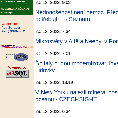
ČÍNSKÉ E-SHOPY
30. 12. 2022, 9:03
NEVEŘEJNÁ TÉMATA:
Nedonošenost není nemoc. Před
vstoupit
potřebují ... - Seznam
Webmaster:
Petr Schauer
30. 12. 2022, 7:34
Petr@ISIBrno.Cz
Mikrosvěty v Altě a Neényi v Po
30. 12. 2022, 7:01
Špitály budou modernizovat, inve
Lidovky
29. 12. 2022, 18:19
V New Yorku nalezli minerál obs
oceánu - CZECHSIGHT
29. 12. 2022, 6:34