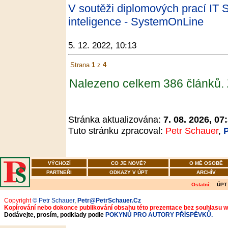
V soutěži diplomových prací IT 
inteligence - SystemOnLine
5. 12. 2022, 10:13
Strana
1
z
4
Nalezeno celkem 386 článků.
Stránka aktualizována:
7. 08. 2026, 07
Tuto stránku zpracoval:
Petr Schauer
,
VÝCHOZÍ
CO JE NOVÉ?
O MÉ OSOBĚ
PARTNEŘI
ODKAZY V ÚPT
ARCHÍV
Ostatní:
ÚPT
Copyright
© Petr Schauer
,
Petr@PetrSchauer.Cz
Kopírování nebo dokonce publikování obsahu této prezentace bez souhlasu 
Dodávejte, prosím, podklady podle
POKYNŮ PRO AUTORY PŘÍSPĚVKŮ.